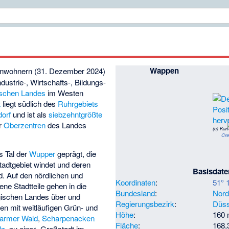
Wappen
Einwohnern (31. Dezember 2024)
dustrie-, Wirtschafts-, Bildungs-
ischen Landes
im Westen
t
liegt südlich des
Ruhrgebiets
dorf
und ist als
siebzehntgrößte
r
Oberzentren
des Landes
(c)
Kar
Cre
s Tal der
Wupper
geprägt, die
tadtgebiet windet und deren
Basisdate
nd. Auf den
nördlichen
und
Koordinaten
:
51° 
ne Stadtteile gehen in die
Bundesland
:
Nord
ischen Landes über und
Regierungsbezirk
:
Düss
 mit weitläufigen Grün- und
Höhe
:
160 
armer Wald
,
Scharpenacken
Fläche
:
168,
lz
, zu einer „Großstadt im