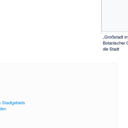
„Großstadt i
Botanischer G
die Stadt
 Stadtgebiets
den