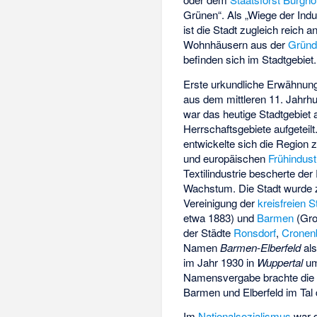
Grünen“. Als „Wiege der Indus
ist die Stadt zugleich reich 
Wohnhäusern aus der
Gründ
befinden sich im Stadtgebiet.
Erste urkundliche Erwähnu
aus dem mittleren 11. Jahrhu
war das heutige Stadtgebiet 
Herrschaftsgebiete aufgeteilt
entwickelte sich die Region
und europäischen
Frühindust
Textilindustrie bescherte de
Wachstum. Die Stadt wurde 
Vereinigung der
kreisfreien S
etwa 1883) und
Barmen
(Gro
der Städte
Ronsdorf
,
Cronen
Namen
Barmen-Elberfeld
als
im Jahr 1930 in
Wuppertal
um
Namensvergabe brachte die 
Barmen und Elberfeld im
Tal
Im
Nationalsozialismus
war d