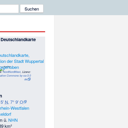
Deutschlandkarte
te:
NordNordWest
, Lizenz:
ative Commons by-sa-3.0
de
n
15′
N
,
7° 9′
O
rhein-Westfalen
eldorf
m ü.
NHN
39 km²