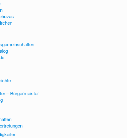
n
en
ehovas
irchen
nsgemeinschaften
ialog
de
hichte
er – Bürgermeister
ng
haften
ertretungen
igkeiten