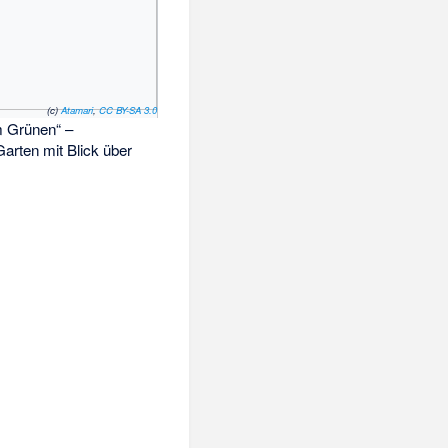
(c)
Atamari
,
CC BY-SA 3.0
m Grünen“ –
arten mit Blick über