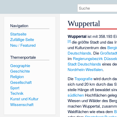
Wuppertal
Navigation
Startseite
Wuppertal
ist mit 358.193 
Zufällige Seite
[
2
]
die größte Stadt und das In
Neu / Featured
und Kulturzentrum des
Berg
Deutschlands
. Die
Großstad
Themenportale
im
Regierungsbezirk Düssel
Stadt Deutschlands
eines de
Geographie
Nordrhein-Westfalen
.
Geschichte
Religion
Die
Topografie
wird durch da
Gesellschaft
sich rund 20 km durch das S
Sport
steile Hänge oft bewaldet si
Technik
südlichen
Hochflächen gelege
Kunst und Kultur
Wiesen und Wälder des Berg
Wissenschaft
machen Wuppertal, zusammen
Waldflächen wie etwa dem
B
oder dem
Staatsforst Burgho