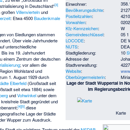
358
Einwohner:
[
3
]
trialisierung in Deutschland“
Bevölkerungsdichte
:
2127
an großen
Villenvierteln
und
Postleitzahlen
:
421
erzeit
: Etwa 4500
Baudenkmale
Vorwahlen
:
0202
Kfz-Kennzeichen
:
W
ngen von Siedlungen stammen
Gemeindeschlüssel
:
05 1
ndert. Über viele Jahrhunderte
LOCODE
:
DE 
auf unterschiedliche
NUTS
:
DEA
. Bis ins 19. Jahrhundert
Stadtgliederung:
10
S
 zu einem Zentrum der deutschen
Adresse der
Joha
rialisierung
; vor allem die
Stadtverwaltung:
4227
r Region Wohlstand und
Website
:
www.
zum 1. August 1929 durch
Oberbürgermeisterin
:
Miri
Lage der Stadt Wuppertal in N
tädte
Elberfeld
(Großstadt seit
im Regierungsbezirk
ßstadt seit etwa 1884) sowie
berg
und
Vohwinkel
unter dem
 kreisfreie Stadt gegründet und
[
4
]
[
5
]
benannt;
diese
Karte
geografische Lage der Städte
 der Wupper
zum Ausdruck.
ie Stadt ein wichtiges Zentrum sowohl der
NSDAP