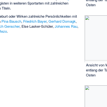
sten in weiteren Sportarten mit zahlreichen
Osten
 Titeln.
burt oder Wirken zahlreiche Persönlichkeiten mit
a
Pina Bausch
,
Friedrich Bayer
,
Gerhard Domagk
,
ich Genscher
,
Else Lasker-Schüler
,
Johannes Rau
,
Rezo
.
Ansicht von 
entlang der T
Osten