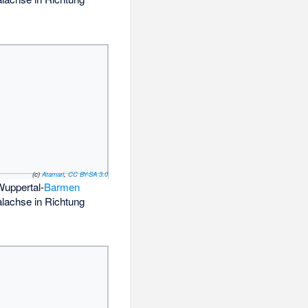
(c)
Atamari
,
CC BY-SA 3.0
Wuppertal-
Barmen
alachse in Richtung