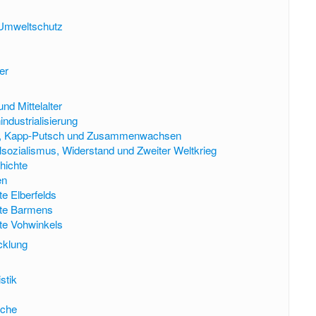
d Umweltschutz
er
nd Mittelalter
ndustrialisierung
eg, Kapp-Putsch und Zusammenwachsen
alsozialismus, Widerstand und Zweiter Weltkrieg
hichte
en
e Elberfelds
te Barmens
te Vohwinkels
cklung
stik
sche