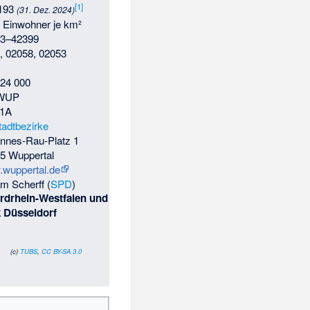
[
1
]
.193
(31. Dez. 2024)
 Einwohner je km²
03–42399
, 02058, 02053
 24 000
WUP
1A
tadtbezirke
nnes-Rau-Platz 1
5 Wuppertal
wuppertal.de
am Scherff
(
SPD
)
ordrhein-Westfalen und
 Düsseldorf
(c)
TUBS
,
CC BY-SA 3.0