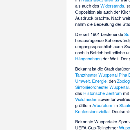
als auch des
Widerstands
, 
Opposition als auch der Kirc
Ausdruck brachte. Nach wei
nahm die Bedeutung der Stad
Die seit 1901 bestehende
Sc
herausragende Sehenswürdigk
umgangssprachlich auch
Sc
noch in Betrieb befindliche 
Hängebahnen
der Welt. Der g
Bekannt ist die Stadt darüber
Tanztheater Wuppertal Pina
Umwelt, Energie
, den
Zoolog
Sinfonieorchester Wuppertal
das
Historische Zentrum
mit
Waldfrieden
sowie für weitre
größtem
Arboretum
im
Staat
Konfessionsvielfalt
Deutschl
Bekannte Wuppertaler Sportve
UEFA-Cup-Teilnehmer
Wuppe