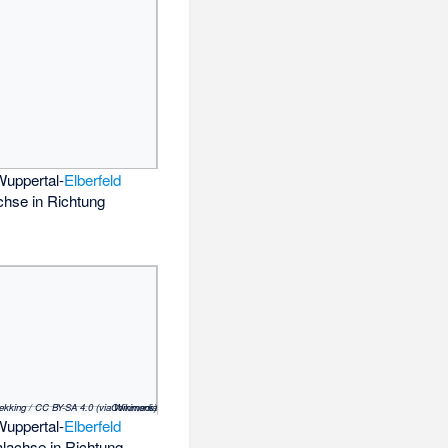
Wuppertal-
Elberfeld
chse in Richtung
© Raimond Spekking / CC BY-SA 4.0 (via Wikimedia Commons)
Wuppertal-
Elberfeld
alachse in Richtung