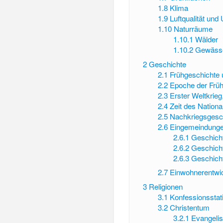
1.8
Klima
1.9
Luftqualität un
1.10
Naturräume
1.10.1
Wälder
1.10.2
Gewäss
2
Geschichte
2.1
Frühgeschichte u
2.2
Epoche der Frühi
2.3
Erster Weltkri
2.4
Zeit des Nation
2.5
Nachkriegsgesc
2.6
Eingemeindung
2.6.1
Geschicht
2.6.2
Geschich
2.6.3
Geschich
2.7
Einwohnerentwi
3
Religionen
3.1
Konfessionsstati
3.2
Christentum
3.2.1
Evangeli