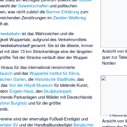
sowohl der
Gewerkschaften
und politischen
hen, was nicht zuletzt die
Barmer Erklärung
zum
treichenden Zerstörungen im
Zweiten Weltkrieg
t ab.
hwebebahn
ist das Wahrzeichen und die
eit Wuppertals, aufgrund des Verkehrsmittels
hwebebahnstadt
genannt. Sie ist die älteste, immer
Ansicht von 
und mit über 13 km Streckenlänge eine der längsten
quer zur Tala
rößte Teil der Strecke verläuft über der Wupper.
Norden
 hinaus für das international renommierte
 Bausch
und das
Wuppertal Institut für Klima,
ischen Garten
, die
Historische Stadthalle
, das
, das
Von der Heydt-Museum
für bildende Kunst,
 dem
Engels-Haus
, den
Skulpturenpark
ichende Parkanlagen und Wälder mit Deutschlands
sforst Burgholz
und für die größte
ands.
reine sind der ehemalige Fußball-Erstligist und
Ansicht von 
rtaler SV
und der Handballbundesligist
Bergischer
entlang der T