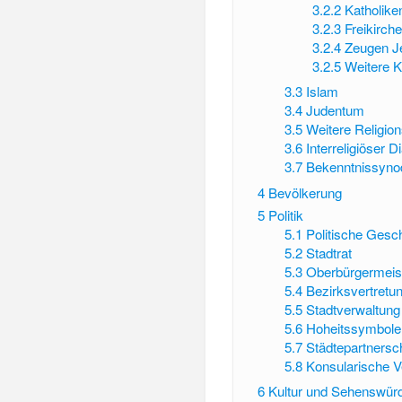
3.2.2
Katholike
3.2.3
Freikirch
3.2.4
Zeugen J
3.2.5
Weitere K
3.3
Islam
3.4
Judentum
3.5
Weitere Religio
3.6
Interreligiöser D
3.7
Bekenntnissyno
4
Bevölkerung
5
Politik
5.1
Politische Gesc
5.2
Stadtrat
5.3
Oberbürgermeist
5.4
Bezirksvertretu
5.5
Stadtverwaltung
5.6
Hoheitssymbole
5.7
Städtepartnersc
5.8
Konsularische V
6
Kultur und Sehenswürd