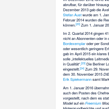
abrufbar, für darüber hinaus
Dezember 2013 gab die Axel
Stefan Aust
wurde am 1. Jan
Februar 2014 wurden die Re
[
20
]
können.
Zum 1. Januar 20
Im 2. Quartal 2014 gingen 4
nicht an Abonnenten oder in
Bordexemplar
oder per Sonde
oder wesentlich geringere Er
gab im April 2015 ein klares
solle „intellektuelles Leitm
[
23
]
in Qualität“.
Die Berliner 
[
24
]
eingestellt.
Zum 29. Novem
dem 30. November 2015
DI
Erik Spiekermann
samt Marke
Am 1. Januar 2016 übernahm
auch den Posten des Chefred
vorgestellt, nach dem es st
Model
auf ein
Freemium
Mod
Hintergrundberichte und ausf