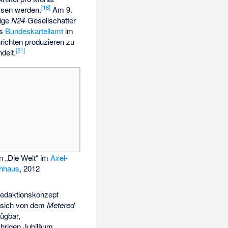
[
18
]
sen werden.
Am 9.
rige
N24
-Gesellschafter
as
Bundeskartellamt
im
ichten produzieren zu
[
21
]
elt.
n „Die Welt“ im
Axel-
chhaus
, 2012
Redaktionskonzept
e sich von dem
Metered
fügbar,
hrigen Jubiläum