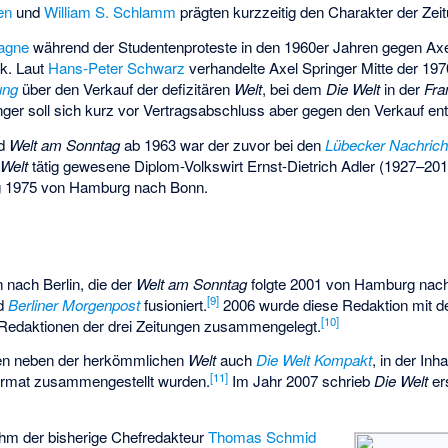
en
und
William S. Schlamm
prägten kurzzeitig den Charakter der Zeit
agne
während der Studentenproteste in den 1960er Jahren gegen Axe
ik. Laut
Hans-Peter Schwarz
verhandelte Axel Springer Mitte der 197
ung
über den Verkauf der defizitären
Welt
, bei dem
Die Welt
in der
Fra
nger soll sich kurz vor Vertragsabschluss aber gegen den Verkauf e
d
Welt am Sonntag
ab 1963 war der zuvor bei den
Lübecker Nachrich
 Welt
tätig gewesene Diplom-Volkswirt Ernst-Dietrich Adler (1927–201
 1975 von Hamburg nach Bonn.
 nach Berlin, die der
Welt am Sonntag
folgte 2001 von Hamburg nach 
[
9
]
d
Berliner Morgenpost
fusioniert.
2006 wurde diese Redaktion mit d
[
10
]
Redaktionen der drei Zeitungen zusammengelegt.
en neben der herkömmlichen
Welt
auch
Die Welt Kompakt
, in der In
[
11
]
Format zusammengestellt wurden.
Im Jahr 2007 schrieb
Die Welt
er
hm der bisherige Chefredakteur
Thomas Schmid