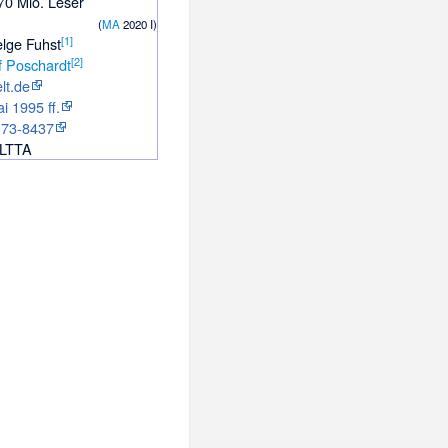
70 Mio. Leser
(
MA
2020 I
)
[
1
]
lge Fuhst
[
2
]
f Poschardt
lt.de
i 1995 ff.
173-8437
LTTA