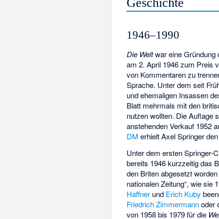
Geschichte
1946–1990
Die Welt
war eine Gründung 
am 2. April 1946 zum Preis v
von Kommentaren zu trennen
Sprache. Unter dem seit Frü
und ehemaligen Insassen d
Blatt mehrmals mit den brit
nutzen wollten. Die Auflage s
anstehenden Verkauf 1952 an
DM
erhielt Axel Springer de
Unter dem ersten Springer-C
bereits 1946 kurzzeitig das B
den Briten abgesetzt worden w
nationalen Zeitung“, wie sie 1
Haffner
und
Erich Kuby
beend
Friedrich Zimmermann
oder 
von 1958 bis 1979 für die
Wel