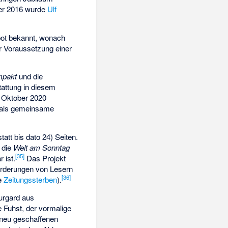
r 2016 wurde
Ulf
ot bekannt, wonach
er Voraussetzung einer
mpakt
und die
tattung in diesem
 Oktober 2020
tmals gemeinsame
att bis dato 24) Seiten.
 die
Welt am Sonntag
[
35
]
 ist.
Das Projekt
orderungen von Lesern
[
36
]
he
Zeitungssterben
).
rgard aus
e Fuhst
, der vormalige
neu geschaffenen