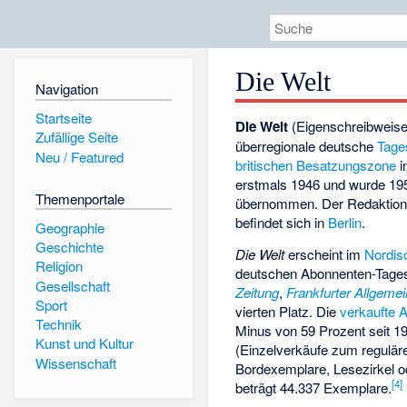
Die Welt
Navigation
Startseite
Die Welt
(Eigenschreibweis
Zufällige Seite
überregionale deutsche
Tage
Neu / Featured
britischen Besatzungszone
i
erstmals 1946 und wurde 19
Themenportale
übernommen. Der Redaktion
befindet sich in
Berlin
.
Geographie
Geschichte
Die Welt
erscheint im
Nordis
Religion
deutschen Abonnenten-Tagesz
Gesellschaft
Zeitung
,
Frankfurter Allgemei
Sport
vierten Platz. Die
verkaufte 
Technik
Minus von 59 Prozent seit 1
Kunst und Kultur
(Einzelverkäufe zum regulä
Wissenschaft
Bordexemplare, Lesezirkel od
[
4
]
beträgt 44.337 Exemplare.