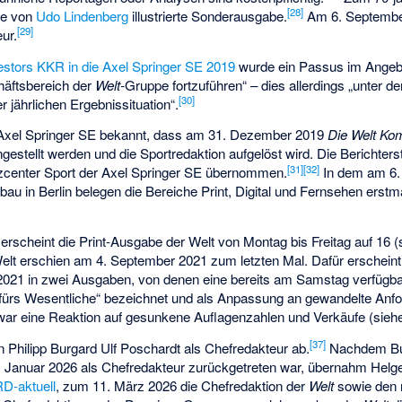
[
28
]
ne von
Udo Lindenberg
illustrierte Sonderausgabe.
Am 6. Septembe
[
29
]
ur.
estors KKR in die Axel Springer SE 2019
wurde ein Passus im Angeb
häftsbereich der
Welt-
Gruppe fortzuführen“ – dies allerdings „unter d
[
30
]
jährlichen Ergebnissituation“.
Axel Springer SE bekannt, dass am 31. Dezember 2019
Die Welt Ko
stellt werden und die Sportredaktion aufgelöst wird. Die Berichters
[
31
]
[
32
]
center Sport der Axel Springer SE übernommen.
In dem am 6.
bau in Berlin belegen die Bereiche Print, Digital und Fernsehen ers
rscheint die Print-Ausgabe der Welt von Montag bis Freitag auf 16 (st
t erschien am 4. September 2021 zum letzten Mal. Dafür erscheint
2021 in zwei Ausgaben, von denen eine bereits am Samstag verfügbar
g fürs Wesentliche“ bezeichnet und als Anpassung an gewandelte Anf
 war eine Reaktion auf gesunkene Auflagenzahlen und Verkäufe (sie
[
37
]
n Philipp Burgard
Ulf Poschardt als Chefredakteur ab.
Nachdem Bu
m Januar 2026 als Chefredakteur zurückgetreten war, übernahm
Helg
D-aktuell
, zum 11. März 2026 die Chefredaktion der
Welt
sowie den 