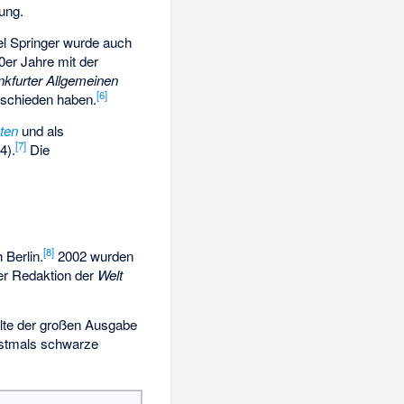
ung.
l Springer wurde auch
0er Jahre mit der
nkfurter Allgemeinen
[
6
]
ntschieden haben.
ten
und als
[
7
]
4).
Die
[
8
]
Berlin.
2002 wurden
er Redaktion der
Welt
halte der großen Ausgabe
stmals schwarze