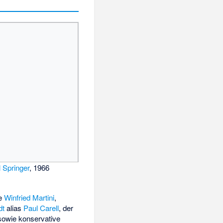
 Springer
, 1966
ie
Winfried Martini
,
dt
alias
Paul Carell
, der
owie konservative