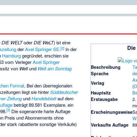
e
DIE WELT
oder
DIE WeLT
) ist eine
Die
[
2
]
szeitung
der
Axel Springer SE
.
In der
n
Hamburg
gegründet, erschien sie
53 vom Verleger
Axel Springer
Ta
Beschreibung
ssitz von
Welt
und
Welt am Sonntag
de
Sprache
Ax
Verlag
chen Format
. Bei den überregionalen
(
D
eitungen liegt sie hinter
Süddeutscher
Be
Hauptsitz
ner Zeitung
und
Handelsblatt
auf dem
2.
Erstausgabe
Auflage
beträgt 89.581 Exemplare, ein
mo
[
3
]
998.
Die sogenannte harte Auflage
Sa
Erscheinungsweise
ren Preis und Abonnements ohne
W
er stark rabattierte sonstige Verkäufe)
89
Verkaufte Auflage