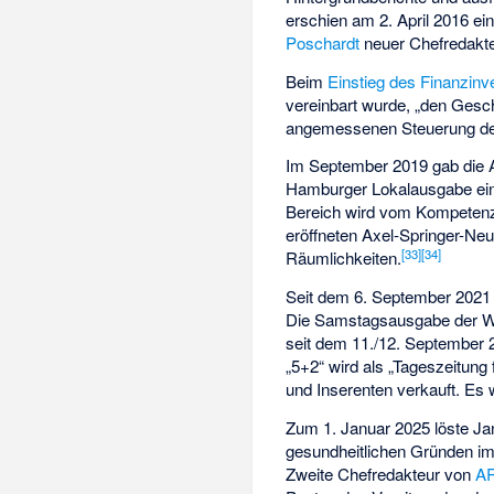
erschien am 2. April 2016 ei
Poschardt
neuer Chefredakte
Beim
Einstieg des Finanzinv
vereinbart wurde, „den Gesc
angemessenen Steuerung der 
Im September 2019 gab die 
Hamburger Lokalausgabe einge
Bereich wird vom Kompetenz
eröffneten Axel-Springer-Neu
[
33
]
[
34
]
Räumlichkeiten.
Seit dem 6. September 2021 e
Die Samstagsausgabe der Wel
seit dem 11./12. September 
„5+2“ wird als „Tageszeitun
und Inserenten verkauft. Es
Zum 1. Januar 2025 löste
Ja
gesundheitlichen Gründen i
Zweite Chefredakteur von
AR