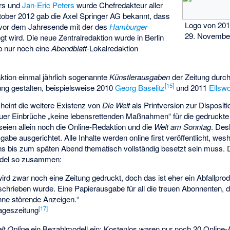
ers und
Jan-Eric Peters
wurde Chefredakteur aller
ober 2012 gab die Axel Springer AG bekannt, dass
Logo von 201
vor dem Jahresende mit der des
Hamburger
29. Novembe
wird. Die neue Zentralredaktion wurde in Berlin
b nur noch eine
Abendblatt
-Lokalredaktion
aktion einmal jährlich sogenannte
Künstlerausgaben
der Zeitung durc
[
15
]
ung gestalten, beispielsweise 2010
Georg Baselitz
und 2011
Ellswo
cheint die weitere Existenz von
Die Welt
als Printversion zur Disposit
 neuer Einbrüche „keine lebensrettenden Maßnahmen“ für die gedruck
ien allein noch die Online-Redaktion und die
Welt am Sonntag
. Des
gabe ausgerichtet. Alle Inhalte werden
online first
veröffentlicht, wes
 bis zum späten Abend thematisch vollständig besetzt sein muss. D
del so zusammen:
ird zwar noch eine Zeitung gedruckt, doch das ist eher ein Abfallpr
schrieben wurde. Eine Papierausgabe für all die treuen Abonnenten, d
hne störende Anzeigen.“
[
17
]
ageszeitung
lt Online
ein Bezahlmodell ein: Kostenlos waren nur noch 20 Online-A