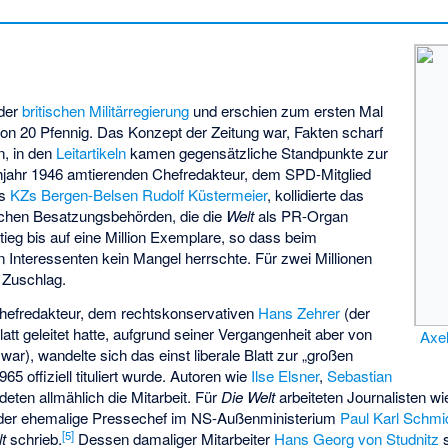
der
britischen Militärregierung
und erschien zum ersten Mal
on 20 Pfennig. Das Konzept der Zeitung war, Fakten scharf
, in den
Leitartikeln
kamen gegensätzliche Standpunkte zur
hjahr 1946 amtierenden Chefredakteur, dem SPD-Mitglied
es
KZs Bergen-Belsen
Rudolf Küstermeier
, kollidierte das
ischen Besatzungsbehörden, die die
Welt
als PR-Organ
tieg bis auf eine Million Exemplare, so dass beim
 Interessenten kein Mangel herrschte. Für zwei Millionen
n Zuschlag.
hefredakteur, dem rechtskonservativen
Hans Zehrer
(der
latt geleitet hatte, aufgrund seiner Vergangenheit aber von
Axel
ar), wandelte sich das einst liberale Blatt zur „großen
965 offiziell tituliert wurde. Autoren wie
Ilse Elsner
,
Sebastian
eten allmählich die Mitarbeit. Für
Die Welt
arbeiteten Journalisten w
der ehemalige Pressechef im NS-Außenministerium
Paul Karl Schmi
[
5
]
t
schrieb.
Dessen damaliger Mitarbeiter
Hans Georg von Studnitz
s