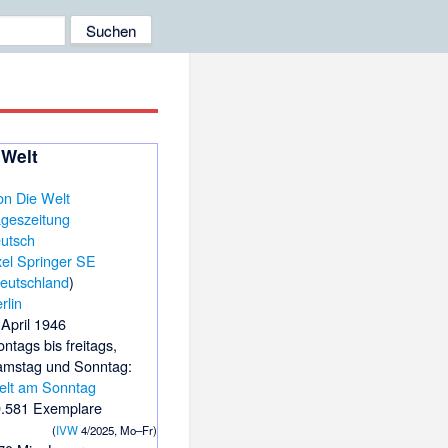
 Welt
geszeitung
utsch
el Springer SE
eutschland
)
rlin
 April 1946
ntags bis freitags,
mstag und Sonntag:
elt am Sonntag
.581 Exemplare
(
IVW
4/2025, Mo–Fr)