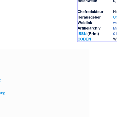
0,
Reichweite
He
Chefredakteur
Ul
Herausgeber
we
Weblink
Ma
Artikelarchiv
0
ISSN
(Print)
W
CODEN
t
tung