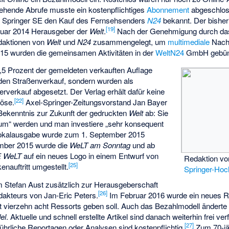
gehende Abrufe musste ein kostenpflichtiges
Abonnement
abgeschlos
 Springer SE den Kauf des Fernsehsenders
N24
bekannt. Der bishe
[
19
]
uar 2014 Herausgeber der
Welt
.
Nach der Genehmigung durch d
daktionen von
Welt
und
N24
zusammengelegt, um
multimediale
Nachr
15 wurden die gemeinsamen Aktivitäten in der
WeltN24
GmbH gebünd
1,5 Prozent der gemeldeten verkauften Auflage
 den Straßenverkauf, sondern wurden als
rverkauf abgesetzt. Der Verlag erhält dafür keine
[
22
]
löse.
Axel-Springer-Zeitungsvorstand
Jan Bayer
 Bekenntnis zur Zukunft der gedruckten
Welt
ab: Sie
edium“ werden und man investiere „sehr konsequent
Lokalausgabe wurde zum 1. September 2015
ber 2015 wurde die
WeLT am Sonntag
und ab
E WeLT
auf ein neues Logo in einem Entwurf von
Redaktion vo
[
25
]
nauftritt umgestellt.
Springer-Ho
 Stefan Aust zusätzlich zur Herausgeberschaft
[
26
]
akteurs von Jan-Eric Peters.
Im Februar 2016 wurde ein neues 
att vierzehn acht Ressorts geben soll. Auch das Bezahlmodell ändert
el
. Aktuelle und schnell erstellte Artikel sind danach weiterhin frei ver
[
27
]
ührliche Reportagen oder Analysen sind kostenpflichtig.
Zum 70-jä