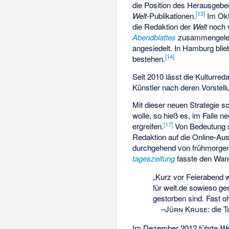
die Position des Herausgeb
[
13
]
Welt
-Publikationen.
Im Okt
die Redaktion der
Welt
noch 
Abendblattes
zusammengelegt 
angesiedelt. In Hamburg blie
[
14
]
bestehen.
Seit 2010 lässt die Kulturred
Künstler nach deren Vorstell
Mit dieser neuen Strategie s
wolle, so hieß es, im Falle
[
17
]
ergreifen.
Von Bedeutung se
Redaktion auf die Online-Aus
durchgehend von frühmorgens
tageszeitung
fasste den Wan
„Kurz vor Feierabend w
für welt.de sowieso ge
gestorben sind. Fast o
–
Jürn Kruse
:
die T
Im Dezember 2012 führte
We