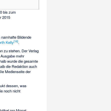
0 bis zum
r 2015
h namhafte Bildende
[
16
]
rth Kelly
.
ion zu stehen. Der Verlag
te Ausgabe mehr
halb wurde die gesamte
halb die Redaktion auch
ie Medienseite der
odukt dessen, was
ie noch nicht
rtikel pro Monat