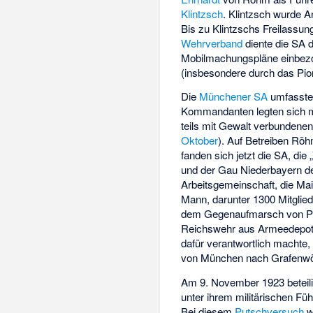
Klintzsch
. Klintzsch wurde
Bis zu Klintzschs Freilassu
Wehrverband
diente die SA 
Mobilmachungspläne einbezog
(insbesondere durch das Pion
Die
Münchener SA
umfasste 
Kommandanten legten sich m
teils mit Gewalt verbundene
Oktober
). Auf Betreiben Röh
fanden sich jetzt die SA, di
und der Gau Niederbayern 
Arbeitsgemeinschaft, die M
Mann, darunter 1300 Mitglie
dem Gegenaufmarsch von Poli
Reichswehr aus Armeedepots
dafür verantwortlich machte
von München nach Grafenwö
Am 9. November 1923 beteilig
unter ihrem militärischen Fü
Bei diesem
Putschversuch
w