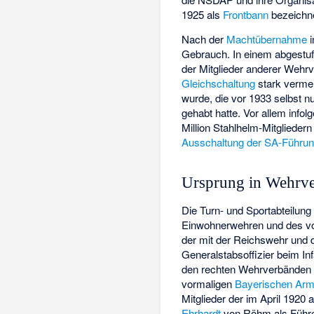
1925 als
Frontbann
bezeichn
Nach der
Machtübernahme
i
Gebrauch. In einem abgestuf
der Mitglieder anderer Wehr
Gleichschaltung
stark verme
wurde, die vor 1933 selbst nu
gehabt hatte. Vor allem info
Million Stahlhelm-Mitglieder
Ausschaltung der SA-Führu
Ursprung in Wehrve
Die Turn- und Sportabteilun
Einwohnerwehren und des v
der mit der Reichswehr und 
Generalstabsoffizier beim In
den rechten Wehrverbänden 
vormaligen
Bayerischen Ar
Mitglieder der im April 1920 
Ehrhardt
von Röhm als Führer