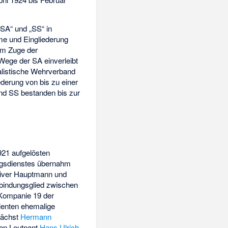
„SA“ und „SS“ in
me und Eingliederung
im Zuge der
 Wege der SA einverleibt
alistische Wehrverband
ederung von bis zu einer
d SS bestanden bis zur
921 aufgelösten
ngsdienstes übernahm
tiver Hauptmann und
erbindungsglied zwischen
Kompanie 19 der
ienten ehemalige
nächst
Hermann
den Leutnant
Hans Ulrich