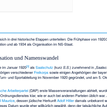
sich in drei historische Etappen unterteilen: Die Frühphase von 1920
tion und ab 1934 als Organisation im NS-Staat.
isation und Namenswandel
[
3
]
e im Januar 1920
als
Saalschutz
(kurz
S.S.
) zunehmend in „Saalsch
hörigen verschiedener
Freikorps
sowie einigen Angehörigen der baye
Turn- und Sportabteilung im November 1920 gegründet, und am 5. O
che Arbeiterpartei
(DAP) erste Massenveranstaltungen abhielt, wurde
 Ordnungsdienstes klar, wie er auch bei anderen Parteien üblich wa
l Maurice
, dessen jüdische Herkunft
Adolf Hitler
damals unbekannt wa
Dieses Datum wurde eher willkürlich gewählt, denn der tatsächliche 