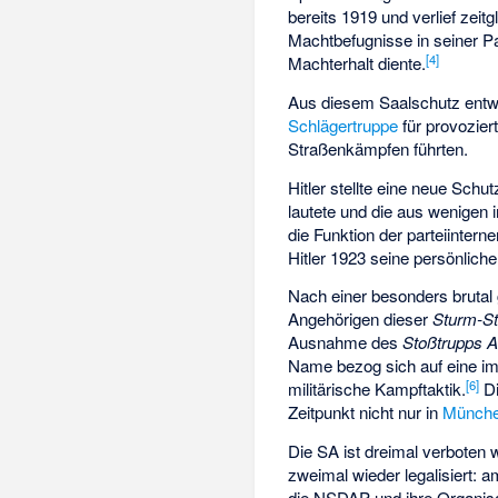
bereits 1919 und verlief zei
Machtbefugnisse in seiner Pa
[
4
]
Machterhalt diente.
Aus diesem Saalschutz entwi
Schlägertruppe
für provozie
Straßenkämpfen führten.
Hitler stellte eine neue Sch
lautete und die aus wenigen
die Funktion der parteiintern
Hitler 1923 seine persönlich
Nach einer besonders brutal
Angehörigen dieser
Sturm-St
Ausnahme des
Stoßtrupps Ad
Name bezog sich auf eine im
[
6
]
militärische Kampftaktik.
Di
Zeitpunkt nicht nur in
Münch
Die SA ist dreimal verboten
zweimal wieder legalisiert: 
die NSDAP und ihre Organisa