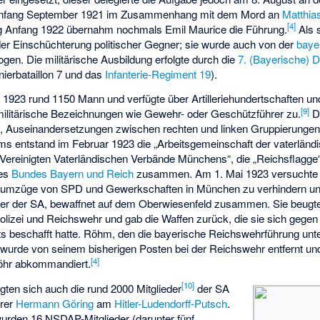
 Anfang September 1921 im Zusammenhang mit dem Mord an
Matthia
[
4
]
ng Anfang 1922 übernahm nochmals Emil Maurice die Führung.
Als 
der Einschüchterung politischer Gegner; sie wurde auch von der
baye
en. Die militärische Ausbildung erfolgte durch die
7. (Bayerische) D
ierbataillon 7 und das
Infanterie-Regiment 19
).
1923 rund 1150 Mann und verfügte über Artilleriehundertschaften und
[
9
]
ilitärische Bezeichnungen wie Gewehr- oder Geschützführer zu.
Da
n, Auseinandersetzungen zwischen rechten und linken Gruppierungen
ms entstand im Februar 1923 die „Arbeitsgemeinschaft der vaterländi
e „Vereinigten Vaterländischen Verbände Münchens“, die „Reichsflagge
des
Bundes Bayern und Reich
zusammen. Am 1. Mai 1923 versuchte 
aiumzüge von SPD und Gewerkschaften in München zu verhindern un
der der SA, bewaffnet auf dem Oberwiesenfeld zusammen. Sie beugt
zei und Reichswehr und gab die Waffen zurück, die sie sich gegen 
 beschafft hatte. Röhm, den die bayerische Reichswehrführung unt
, wurde von seinem bisherigen Posten bei der Reichswehr entfernt u
[
4
]
hr abkommandiert.
[
10
]
ten sich auch die rund 2000 Mitglieder
der SA
hrer
Hermann Göring
am
Hitler-Ludendorff-Putsch
.
urden 16 NSDAP-Mitglieder (darunter fünf