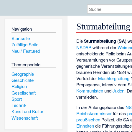
Sturmabteilung
Navigation
Startseite
Die
Sturmabteilung
(
SA
) w
Zufällige Seite
NSDAP
während der
Weimar
Neu / Featured
entscheidende Rolle beim Au
Versammlungen vor Gruppen 
Themenportale
gegnerische Veranstaltungen 
braunen Hemden ab 1924 wu
Geographie
Vorfeld der
Machtergreifung
1
Geschichte
Propaganda, intensiv dem St
Religion
Kommunisten
und
Juden
. D
Gesellschaft
vermieden.
Sport
Technik
In der Anfangsphase des
NS
Kunst und Kultur
Reichskommissar
für das
pr
Wissenschaft
preußischen
Polizei, die SA a
Einheiten
die Führungsspitz
hatten, verlor sie in der restl