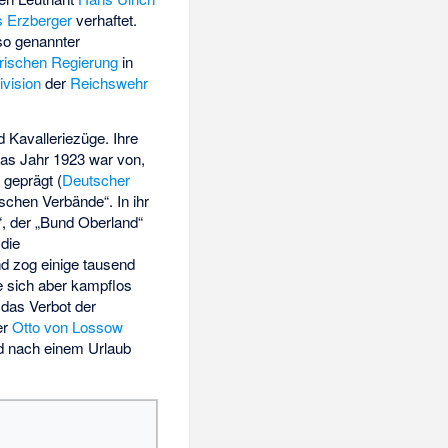
s Erzberger
verhaftet.
so genannter
rischen Regierung
in
ivision
der
Reichswehr
 Kavalleriezüge. Ihre
s Jahr 1923 war von,
 geprägt (
Deutscher
schen Verbände“. In ihr
“, der „Bund Oberland“
die
d zog einige tausend
e sich aber kampflos
das Verbot der
er
Otto von Lossow
nd nach einem Urlaub