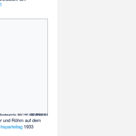
2
]
(c) Bundesarchiv, Bild 146-1982-159-21A / CC-BY-SA 3.0
ler und Röhm auf dem
hsparteitag
1933