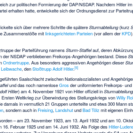
tgleich zur politischen Formierung der DAP/NSDAP. Nachdem Hitler im 
rtei erhalten hatte, entwickelte sich der Ordnungsdienst zur Parteitr
ckelte sich über mehrere Schritte die spätere
Sturmabteilung
(kurz
S
rte Zusammenstöße mit
linksgerichteten Parteien
(vor allem der
KPD
)
utztruppe der Parteiführung namens
Sturm-Staffel
auf, deren Abkürzun
 in der NSDAP verbliebenen Freikorps-Angehörigen bestand. Diese
St
en
Ordnertruppe
. Aus besonders aggressiven Angehörigen dieser
Stu
[
5
]
e
Leibwache
, den
Stoßtrupp Adolf Hitler
.
 geführten Saalschlacht zwischen Nationalsozialisten und Angehörig
affel
und das noch namenlose
Gros
der uniformierten Freikorps- und
olf Hitler
) am 4. November 1921 von Hitler offiziell in
Sturmabteilun
 Ersten Weltkrieg zur Überwindung des Stellungskriegs von
Willy Ro
e damals in vermutlich 21 Gruppen unterteilte und etwa 300 Mann s
en
, sondern auch in
Freising
,
Landshut
und
Bad Tölz
mit eigenen Einhe
 worden – am 23. November 1923, am 13. April 1932 und am 10. Okt
am 16. Februar 1925 und am 14. Juni 1932. Als Folge des
Hitler-Luden
tionen verboten. Zur Umgehung dieses Verbots wurde die SA von Apr