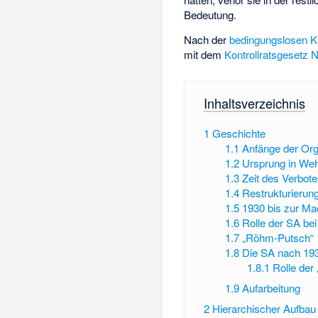
Bedeutung.
Nach der
bedingungslosen Ka
mit dem
Kontrollratsgesetz N
Inhaltsverzeichnis
1
Geschichte
1.1
Anfänge der Or
1.2
Ursprung in We
1.3
Zeit des Verbot
1.4
Restrukturierun
1.5
1930 bis zur M
1.6
Rolle der SA b
1.7
„Röhm-Putsch“ 
1.8
Die SA nach 19
1.8.1
Rolle der
1.9
Aufarbeitung
2
Hierarchischer Aufbau