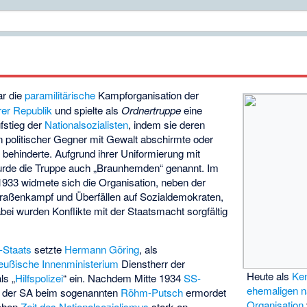
ar die
paramilitärische
Kampforganisation der
er Republik
und spielte als
Ordnertruppe
eine
fstieg der
Nationalsozialisten
, indem sie deren
politischer Gegner mit Gewalt abschirmte oder
behinderte. Aufgrund ihrer Uniformierung mit
rde die Truppe auch „Braunhemden“ genannt. Im
933 widmete sich die Organisation, neben der
raßenkampf und Überfällen auf Sozialdemokraten,
abei wurden Konflikte mit der Staatsmacht sorgfältig
-Staats
setzte
Hermann Göring
, als
eußische Innenministerium
Dienstherr der
Heute als
Ken
ls „
Hilfspolizei
“ ein. Nachdem Mitte 1934
SS-
ehemaligen na
e der SA beim sogenannten
Röhm-Putsch
ermordet
Organisation
ichen
Zeit des Nationalsozialismus
stark an