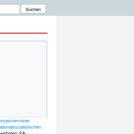
nzeichen einer
tionalsozialistischen
verboten: SA-