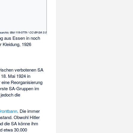
sarchiv, Bild 119-0779 / CC-BY-SA 3.0
ng aus Essen in noch
er Kleidung, 1926
zwischen verbotenen SA
 18. Mai 1924 in
r eine Reorganisierung
erste SA-Gruppen im
 jedoch die
Frontbann
. Die immer
stand. Obwohl Hitler
und die SA könne ihm
ld etwa 30.000