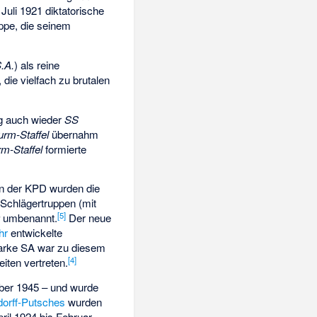
Juli 1921 diktatorische
uppe, die seinem
.A.
) als reine
, die vielfach zu brutalen
g auch wieder
SS
urm-Staffel
übernahm
rm-Staffel
formierte
en der KPD wurden die
 Schlägertruppen (mit
[
5
]
g
umbenannt.
Der neue
hr
entwickelte
tarke SA war zu diesem
[
4
]
iten vertreten.
ober 1945 – und wurde
dorff-Putsches
wurden
il 1924 bis Februar