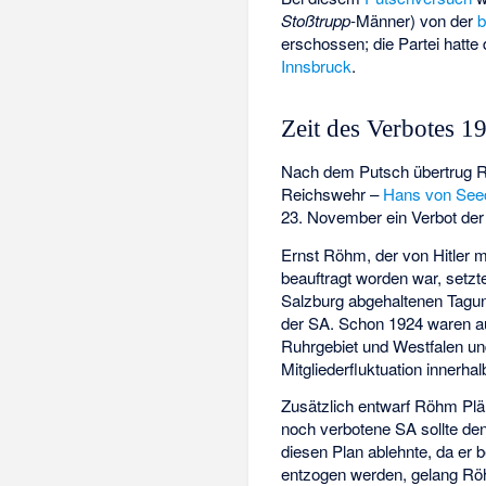
Stoßtrupp
-Männer) von der
b
erschossen; die Partei hatte 
Innsbruck
.
Zeit des Verbotes 
Nach dem Putsch übertrug R
Reichswehr –
Hans von See
23. November ein Verbot d
Ernst Röhm, der von Hitler 
beauftragt worden war, setzte
Salzburg abgehaltenen Tagung
der SA. Schon 1924 waren a
Ruhrgebiet und Westfalen und
Mitgliederfluktuation innerh
Zusätzlich entwarf Röhm Plä
noch verbotene SA sollte de
diesen Plan ablehnte, da er 
entzogen werden, gelang Röh