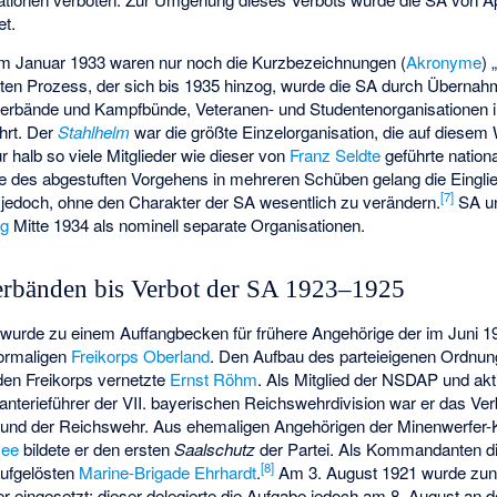
et.
m Januar 1933 waren nur noch die Kurzbezeichnungen (
Akronyme
) 
ten Prozess, der sich bis 1935 hinzog, wurde die SA durch Übernah
verbände und Kampfbünde, Veteranen- und Studentenorganisationen 
hrt. Der
Stahlhelm
war die größte Einzelorganisation, die auf diesem
r halb so viele Mitglieder wie dieser von
Franz Seldte
geführte nation
lge des abgestuften Vorgehens in mehreren Schüben gelang die Eingli
[
7
]
n jedoch, ohne den Charakter der SA wesentlich zu verändern.
SA un
ng
Mitte 1934 als nominell separate Organisationen.
rbänden bis Verbot der SA 1923–1925
g wurde zu einem Auffangbecken für frühere Angehörige der im Juni 1
ormaligen
Freikorps Oberland
. Den Aufbau des parteieigenen Ordnu
den Freikorps vernetzte
Ernst Röhm
. Als Mitglied der NSDAP und ak
fanterieführer der VII. bayerischen Reichswehrdivision war er das V
und der Reichswehr. Aus ehemaligen Angehörigen der Minenwerfer-
mee
bildete er den ersten
Saalschutz
der Partei. Als Kommandanten d
[
8
]
aufgelösten
Marine-Brigade Ehrhardt
.
Am 3. August 1921 wurde zu
 eingesetzt; dieser delegierte die Aufgabe jedoch am 8. August an 