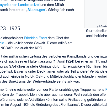
ayerischen Landespolizei
und dem Militär
damit ihre ersten „
Blutzeugen
“. Göring floh nach
(c) Bunde
1923–1925
Sturmabteilu
uneinheitlich
eichspräsident
Friedrich Ebert
dem Chef der
ckt
– die vollziehende Gewalt. Dieser erließ am
er NSDAP und auch der KPD.
mit der militärischen Leitung des verbotenen Kampfbunds und der in
 sich nach seiner Haftentlassung (1. April 1924) bei einer am 17. und
 als SA-Führer anstelle Görings durch. Er entwickelte Richtlinien fü
ußerhalb Bayerns unter Decknamen oder als Teil anderer Verbände 
 auch einige in Nord-, Ost- und Mitteldeutschland entstanden, wobei
alb des Spektrums der Wehrverbände sehr stark war.
ne für eine reichsweite, von der Partei unabhängige Truppe namens
n Kern der Truppe bilden, die aber auch anderen Wehrverbänden offen
befürchtete, solche Aktivitäten könnten seine Freilassung gefährden 
m im August 1924 die Gründung des „Frontbanns“. Dieser zählte ba