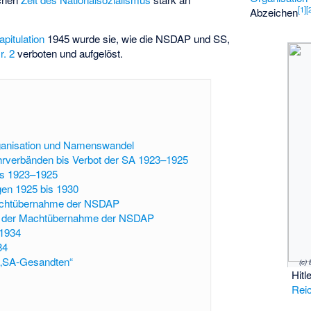
[
1
]
[
Abzeichen
pitulation
1945 wurde sie, wie die NSDAP und SS,
r. 2
verboten und aufgelöst.
ganisation und Namenswandel
hrverbänden bis Verbot der SA 1923–1925
es 1923–1925
gen 1925 bis 1930
achtübernahme der NSDAP
ei der Machtübernahme der NSDAP
1934
34
 „SA-Gesandten“
Hit
Reic