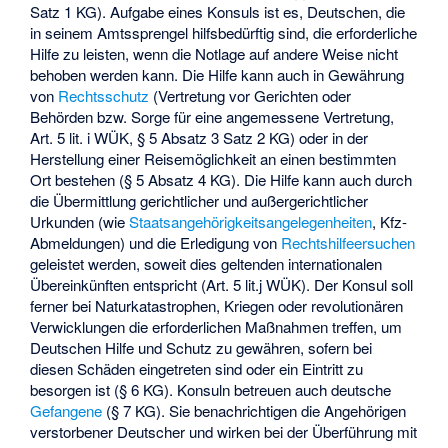
Satz 1 KG). Aufgabe eines Konsuls ist es, Deutschen, die
in seinem Amtssprengel hilfsbedürftig sind, die erforderliche
Hilfe zu leisten, wenn die Notlage auf andere Weise nicht
behoben werden kann. Die Hilfe kann auch in Gewährung
von
Rechtsschutz
(Vertretung vor Gerichten oder
Behörden bzw. Sorge für eine angemessene Vertretung,
Art. 5 lit. i WÜK, § 5 Absatz 3 Satz 2 KG) oder in der
Herstellung einer Reisemöglichkeit an einen bestimmten
Ort bestehen (§ 5 Absatz 4 KG). Die Hilfe kann auch durch
die Übermittlung gerichtlicher und außergerichtlicher
Urkunden (wie
Staatsangehörigkeitsangelegenheiten
, Kfz-
Abmeldungen) und die Erledigung von
Rechtshilfeersuchen
geleistet werden, soweit dies geltenden internationalen
Übereinkünften entspricht (Art. 5 lit.j WÜK). Der Konsul soll
ferner bei Naturkatastrophen, Kriegen oder revolutionären
Verwicklungen die erforderlichen Maßnahmen treffen, um
Deutschen Hilfe und Schutz zu gewähren, sofern bei
diesen Schäden eingetreten sind oder ein Eintritt zu
besorgen ist (§ 6 KG). Konsuln betreuen auch deutsche
Gefangene
(§ 7 KG). Sie benachrichtigen die Angehörigen
verstorbener Deutscher und wirken bei der Überführung mit