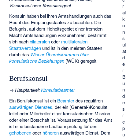
Vizekonsul
oder
Konsularagent
.
r
al
Konsuln haben bei ihren Amtshandlungen auch das
k
Recht des Empfangsstaates zu beachten. Die
o
Befugnis, auf dem Hoheitsgebiet einer fremden
n
Macht Amtshandlungen vorzunehmen, bestimmt
s
sich nach
bilateralen
oder
multilateralen
ul
Staatsverträgen
und ist in den meisten Staaten
at
durch das
Wiener Übereinkommen über
d
konsularische Beziehungen
(WÜK) geregelt.
e
r
B
Berufskonsul
u
n
→
Hauptartikel
:
Konsularbeamter
d
Ein Berufskonsul ist ein
Beamter
des regulären
e
auswärtigen Dienstes
, der ein (General-)Konsulat
s
leitet oder Mitarbeiter einer konsularischen Mission
r
oder einer Botschaft ist. Voraussetzung für das Amt
e
ist eine bestandene Laufbahnprüfung für den
p
gehobenen
oder
höheren
auswärtigen Dienst. Dem
u