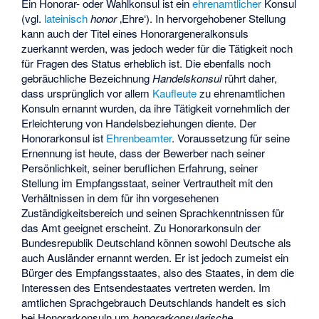
Ein Honorar- oder Wahlkonsul ist ein
ehrenamtlicher
Konsul
(vgl.
lateinisch
honor
‚Ehre‘). In hervorgehobener Stellung
kann auch der Titel eines Honorargeneralkonsuls
zuerkannt werden, was jedoch weder für die Tätigkeit noch
für Fragen des Status erheblich ist. Die ebenfalls noch
gebräuchliche Bezeichnung
Handelskonsul
rührt daher,
dass ursprünglich vor allem
Kaufleute
zu ehrenamtlichen
Konsuln ernannt wurden, da ihre Tätigkeit vornehmlich der
Erleichterung von Handelsbeziehungen diente. Der
Honorarkonsul ist
Ehrenbeamter
. Voraussetzung für seine
Ernennung ist heute, dass der Bewerber nach seiner
Persönlichkeit, seiner beruflichen Erfahrung, seiner
Stellung im Empfangsstaat, seiner Vertrautheit mit den
Verhältnissen in dem für ihn vorgesehenen
Zuständigkeitsbereich und seinen Sprachkenntnissen für
das Amt geeignet erscheint. Zu Honorarkonsuln der
Bundesrepublik Deutschland können sowohl Deutsche als
auch Ausländer ernannt werden. Er ist jedoch zumeist ein
Bürger des Empfangsstaates, also des Staates, in dem die
Interessen des Entsendestaates vertreten werden. Im
amtlichen Sprachgebrauch Deutschlands handelt es sich
bei Honorarkonsuln um
honorarkonsularische