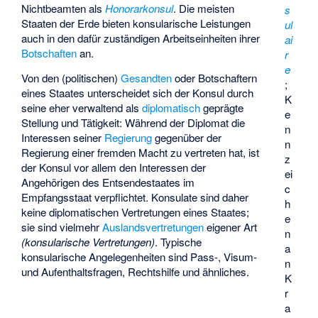
Nichtbeamten als
Honorarkonsul
. Die meisten
s
Staaten der Erde bieten konsularische Leistungen
ul
auch in den dafür zuständigen Arbeitseinheiten ihrer
ai
Botschaften
an.
r
e
Von den (politischen)
Gesandten
oder Botschaftern
;
eines Staates unterscheidet sich der Konsul durch
K
seine eher verwaltend als
diplomatisch
geprägte
e
Stellung und Tätigkeit: Während der Diplomat die
n
Interessen seiner
Regierung
gegenüber der
n
Regierung einer fremden Macht zu vertreten hat, ist
z
der Konsul vor allem den Interessen der
ei
Angehörigen des Entsendestaates im
c
Empfangsstaat verpflichtet. Konsulate sind daher
h
keine diplomatischen Vertretungen eines Staates;
e
sie sind vielmehr
Auslandsvertretungen
eigener Art
n
(konsularische Vertretungen)
. Typische
a
konsularische Angelegenheiten sind Pass-, Visum-
n
und Aufenthaltsfragen, Rechtshilfe und ähnliches.
K
r
a