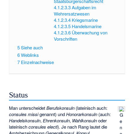
Staatsbürgerschaftsrecht
4.1.2.3.3
Aufgaben im
Wehrersatzwesen
4.1.2.3.4
Kriegsmarine
4.1.2.3.5
Handelsmarine
4.1.2.3.6
Überwachung von
Vorschriften
5
Siehe auch
6
Weblinks
7
Einzelnachweise
Status
Man unterscheidet
Berufskonsuln
(lateinisch auch:
consules missi
genannt) und
Honorarkonsuln
(auch:
G
Handelskonsuln
,
Ehrenkonsuln
,
Wahlkonsuln
oder
e
lateinisch
consules electi
). Je nach Rang lautet die
n
Amtsbezeichnung
Generalkonsul, Konsul,
e