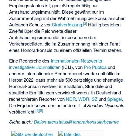
Empfangsstaates ist, genießt regelmäßig nur
Amtshandlungsimmunität. Diese gewährt nur im
Zusammenhang mit der Wahrnehmung der konsularischen
[
3
]
Aufgaben Schutz vor
Strafverfolgung
.
Häufig bestehen
Zweifel über die Reichweite dieser
Amtshandlungsimmunität, insbesondere bei
Verkehrsdelikten, die im Zusammenhang mit einer Fahrt
eines Honorarkonsuls zu einem offiziellen Termin stehen.
Eine Recherche des
Internationalen Netzwerks
investigativer Journalisten
(ICIJ), von
Pro Publica
und
anderer internationaler Recherchenetzwerke enthüllte im
Herbst 2022, dass mehr als 500 derzeitige und ehemalige
Honorarkonsuln weltweit in Straftaten, Skandale und
staatliche Ermittlungen verwickelt waren. In Deutschland
recherchierten Reporter von
NDR
,
WDR
,
SZ
und
Spiegel
.
Die Ergebnisse wurden unter dem Titel
Shadow Diplomats
[
4
]
[
5
]
veröffentlicht.
Siehe auch
:
Diplomatenstatus#Honorarkonsularbeamte