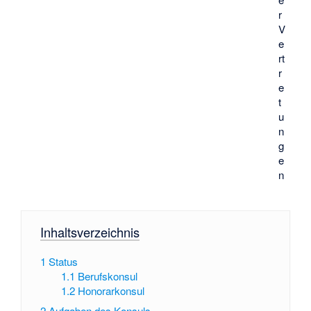
r
V
e
rt
r
e
t
u
n
g
e
n
Inhaltsverzeichnis
1
Status
1.1
Berufskonsul
1.2
Honorarkonsul
2
Aufgaben des Konsuls