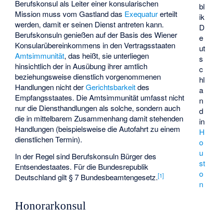
Berufskonsul als Leiter einer konsularischen
bl
Mission muss vom Gastland das
Exequatur
erteilt
ik
werden, damit er seinen Dienst antreten kann.
D
Berufskonsuln genießen auf der Basis des Wiener
e
Konsularübereinkommens in den Vertragsstaaten
ut
Amtsimmunität
, das heißt, sie unterliegen
s
hinsichtlich der in Ausübung ihrer amtlich
c
beziehungsweise dienstlich vorgenommenen
hl
Handlungen nicht der
Gerichtsbarkeit
des
a
Empfangsstaates. Die Amtsimmunität umfasst nicht
n
nur die Diensthandlungen als solche, sondern auch
d
die in mittelbarem Zusammenhang damit stehenden
in
Handlungen (beispielsweise die Autofahrt zu einem
H
dienstlichen Termin).
o
u
In der Regel sind Berufskonsuln Bürger des
st
Entsendestaates. Für die Bundesrepublik
o
[
1
]
Deutschland gilt § 7 Bundesbeamtengesetz.
n
Honorarkonsul