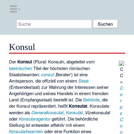
Konsul
Der
Konsul
(Plural: Konsuln, abgeleitet vom
lateinischen
Titel der höchsten römischen
C
Staatsbeamten:
consul
‚Berater‘) ist eine
C
Amtsperson, die offiziell von einem
Staat
=
(Entsendestaat) zur Wahrung der Interessen seiner
C
Angehörigen und seines Handels in einem fremden
o
Land (Empfangsstaat) bestellt ist. Die
Behörde
, die
r
der Konsul repräsentiert, heißt
Konsulat
. Konsulate
p
werden als
Generalkonsulat
,
Konsulat
,
Vizekonsulat
s
oder
Konsularagentur
geführt. Die behördliche
C
Stellung ist entweder
effektiv
mit einem
o
Konsularbeamten
oder eine Funktion eines
n