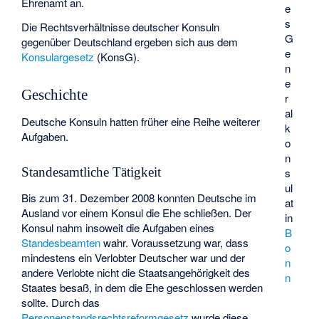
Ehrenamt an.
e
s
Die Rechtsverhältnisse deutscher Konsuln
G
gegenüber Deutschland ergeben sich aus dem
e
Konsulargesetz
(KonsG).
n
e
Geschichte
r
al
Deutsche Konsuln hatten früher eine Reihe weiterer
k
Aufgaben.
o
n
Standesamtliche Tätigkeit
s
ul
Bis zum 31. Dezember 2008 konnten Deutsche im
at
Ausland vor einem Konsul die Ehe schließen. Der
in
Konsul nahm insoweit die Aufgaben eines
B
Standesbeamten
wahr. Voraussetzung war, dass
o
mindestens ein Verlobter Deutscher war und der
n
andere Verlobte nicht die Staatsangehörigkeit des
n
Staates besaß, in dem die Ehe geschlossen werden
sollte. Durch das
Personenstandsrechtsreformgesetz
wurde diese