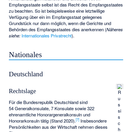
Empfangsstaate selbst ist das Recht des Empfangsstaates
zu beachten. So ist beispielsweise eine letztwillige
Verfügung über ein im Empfangsstaat gelegenes
Grundstück nur dann möglich, wenn die Gerichte und
Behörden des Empfangsstaates dies anerkennen (
Näheres
siehe:
Internationales Privatrecht
).
Nationales
Deutschland
Rechtslage
R
u
Für die Bundesrepublik Deutschland sind
s
54 Generalkonsulate, 7 Konsulate sowie 322
si
ehrenamtliche Honorargeneralkonsuln und
s
[
7
]
Honorarkonsuln tätig (Stand 2020).
Insbesondere
c
Persönlichkeiten aus der Wirtschaft nehmen dieses
h