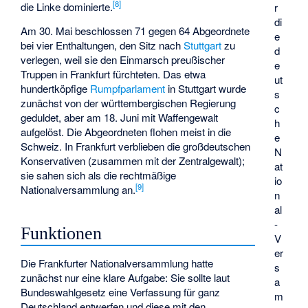
[
8
]
die Linke dominierte.
r
di
Am 30. Mai beschlossen 71 gegen 64 Abgeordnete
e
bei vier Enthaltungen, den Sitz nach
Stuttgart
zu
d
verlegen, weil sie den Einmarsch preußischer
e
Truppen in Frankfurt fürchteten. Das etwa
ut
hundertköpfige
Rumpfparlament
in Stuttgart wurde
s
zunächst von der württembergischen Regierung
c
geduldet, aber am 18. Juni mit Waffengewalt
h
aufgelöst. Die Abgeordneten flohen meist in die
e
Schweiz. In Frankfurt verblieben die großdeutschen
N
Konservativen (zusammen mit der Zentralgewalt);
at
sie sahen sich als die rechtmäßige
io
[
9
]
Nationalversammlung an.
n
al
-
Funktionen
V
er
Die Frankfurter Nationalversammlung hatte
s
zunächst nur eine klare Aufgabe: Sie sollte laut
a
Bundeswahlgesetz eine Verfassung für ganz
m
Deutschland entwerfen und diese mit den