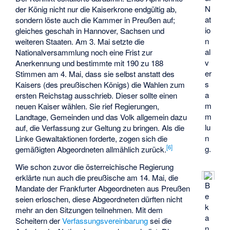
N
der König nicht nur die Kaiserkrone endgültig ab,
at
sondern löste auch die Kammer in Preußen auf;
io
gleiches geschah in Hannover, Sachsen und
n
weiteren Staaten. Am 3. Mai setzte die
al
Nationalversammlung noch eine Frist zur
v
Anerkennung und bestimmte mit 190 zu 188
er
Stimmen am 4. Mai, dass sie selbst anstatt des
s
Kaisers (des preußischen Königs) die Wahlen zum
a
ersten Reichstag ausschrieb. Dieser sollte einen
m
neuen Kaiser wählen. Sie rief Regierungen,
m
Landtage, Gemeinden und das Volk allgemein dazu
lu
auf, die Verfassung zur Geltung zu bringen. Als die
n
Linke Gewaltaktionen forderte, zogen sich die
[
6
]
g.
gemäßigten Abgeordneten allmählich zurück.
Wie schon zuvor die österreichische Regierung
erklärte nun auch die preußische am 14. Mai, die
B
Mandate der Frankfurter Abgeordneten aus Preußen
e
seien erloschen, diese Abgeordneten dürften nicht
k
mehr an den Sitzungen teilnehmen. Mit dem
a
Scheitern der
Verfassungsvereinbarung
sei die
n