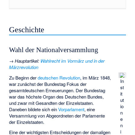
Geschichte
Wahl der Nationalversammlung
→
Hauptartikel
:
Wahlrecht im Vormärz und in der
Märzrevolution
Zu Beginn der
deutschen Revolution
, im März 1848,
In
war zunächst der Bundestag Fokus der
st
gesamtdeutschen Erneuerungen. Der Bundestag
it
war das höchste Organ des Deutschen Bundes,
ut
und zwar mit Gesandten der Einzelstaaten.
io
Daneben bildete sich ein
Vorparlament
, eine
n
Versammlung von Abgeordneten der Parlamente
e
der Einzelstaaten.
n
i
Eine der wichtigsten Entscheidungen der damaligen