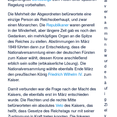
al
Regelung vorbehalten.
v
er
Die Mehrheit der Abgeordneten befürwortete eine
s
einzige Person als Reichsoberhaupt, und zwar
a
einen Monarchen. Die
Republikaner
waren generell
m
in der Minderheit, aber längere Zeit gab es noch den
m
Gedanken, ein mehrköpfiges Organ an die Spitze
lu
des Reiches zu stellen. Abstimmungen im März
n
1849 führten dann zur Entscheidung, dass die
g
Nationalversammlung einen der deutschen Fürsten
w
zum Kaiser wählt, dessen Krone anschließend
ur
erblich sein sollte (erbkaiserliche Lösung). Die
d
Nationalversammlung wählte ebenfalls Ende März
e
den preußischen König
Friedrich Wilhelm IV.
zum
h
Kaiser.
ä
uf
Damit verbunden war die Frage nach der Macht des
i
Kaisers, die ebenfalls erst im März entschieden
g
wurde. Die Rechten und die rechte Mitte
Zi
befürworteten ein absolutes
Veto
des Kaisers, das
el
heißt, dass Gesetze des Reichstags nur mit seiner
v
Zustimmung in Kraft treten konnten. Die linkeren