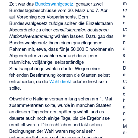
m
Zeit war das
Bundeswahlgesetz
, genauer zwei
re
Bundestagsbeschlüsse vom 30. März und 7. April
v
auf Vorschlag des Vorparlaments. Dem
ol
Bundeswahlgesetz zufolge sollten die Einzelstaaten
ut
Abgeordnete zu einer
constituierenden deutschen
io
Nationalversammlung
wählen lassen. Dazu gab das
n
Bundeswahlgesetz ihnen einen grundlegenden
är
Rahmen mit, etwa, dass für je 50.000 Einwohner ein
e
Abgeordneter zu wählen war und dass jeder
n
männliche, volljährige, selbstständige
D
Staatsangehörige wählen durfte. Wegen einer
e
fehlenden Bestimmung konnten die Staaten selbst
ut
entscheiden, ob die
Wahl direkt
oder indirekt sein
s
sollte.
c
Obwohl die Nationalversammlung schon am 1. Mai
hl
zusammentreten sollte, wurde in manchen Staaten
a
an diesem Tag oder erst später gewählt, und es
n
dauerte auch noch einige Tage, bis die Ergebnisse
d
ermittelt waren. Die rechtlichen und faktischen
M
Bedingungen der Wahl waren regional sehr
är
unterschiedlich, man geht insgesamt von einer