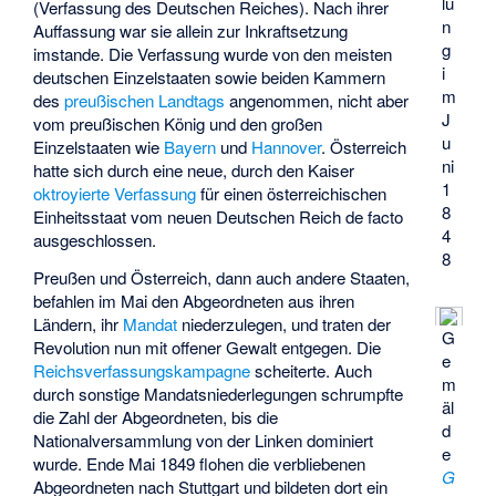
lu
(Verfassung des Deutschen Reiches). Nach ihrer
n
Auffassung war sie allein zur Inkraftsetzung
g
imstande. Die Verfassung wurde von den meisten
i
deutschen Einzelstaaten sowie beiden Kammern
m
des
preußischen Landtags
angenommen, nicht aber
J
vom preußischen König und den großen
u
Einzelstaaten wie
Bayern
und
Hannover
. Österreich
ni
hatte sich durch eine neue, durch den Kaiser
1
oktroyierte Verfassung
für einen österreichischen
8
Einheitsstaat vom neuen Deutschen Reich de facto
4
ausgeschlossen.
8
Preußen und Österreich, dann auch andere Staaten,
befahlen im Mai den Abgeordneten aus ihren
Ländern, ihr
Mandat
niederzulegen, und traten der
G
Revolution nun mit offener Gewalt entgegen. Die
e
Reichsverfassungskampagne
scheiterte. Auch
m
durch sonstige Mandatsniederlegungen schrumpfte
äl
die Zahl der Abgeordneten, bis die
d
Nationalversammlung von der Linken dominiert
e
wurde. Ende Mai 1849 flohen die verbliebenen
G
Abgeordneten nach Stuttgart und bildeten dort ein