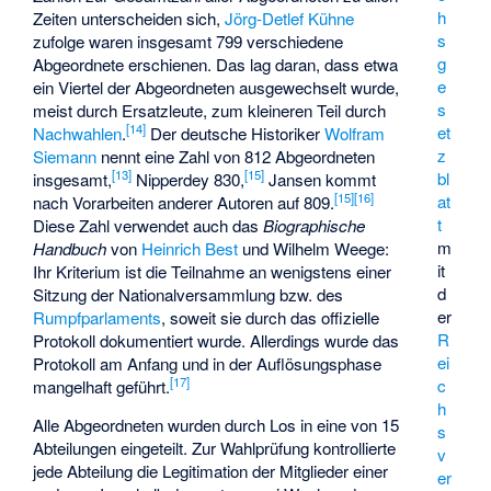
h
Zeiten unterscheiden sich,
Jörg-Detlef Kühne
s
zufolge waren insgesamt 799 verschiedene
g
Abgeordnete erschienen. Das lag daran, dass etwa
e
ein Viertel der Abgeordneten ausgewechselt wurde,
s
meist durch Ersatzleute, zum kleineren Teil durch
[
14
]
et
Nachwahlen
.
Der deutsche Historiker
Wolfram
z
Siemann
nennt eine Zahl von 812 Abgeordneten
[
13
]
[
15
]
bl
insgesamt,
Nipperdey 830,
Jansen kommt
[
15
]
[
16
]
at
nach Vorarbeiten anderer Autoren auf 809.
t
Diese Zahl verwendet auch das
Biographische
m
Handbuch
von
Heinrich Best
und Wilhelm Weege:
it
Ihr Kriterium ist die Teilnahme an wenigstens einer
d
Sitzung der Nationalversammlung bzw. des
er
Rumpfparlaments
, soweit sie durch das offizielle
R
Protokoll dokumentiert wurde. Allerdings wurde das
ei
Protokoll am Anfang und in der Auflösungsphase
[
17
]
c
mangelhaft geführt.
h
Alle Abgeordneten wurden durch Los in eine von 15
s
Abteilungen eingeteilt. Zur Wahlprüfung kontrollierte
v
jede Abteilung die Legitimation der Mitglieder einer
er