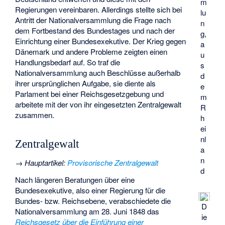
m
Regierungen vereinbaren. Allerdings stellte sich bei
lu
Antritt der Nationalversammlung die Frage nach
n
dem Fortbestand des Bundestages und nach der
g,
Einrichtung einer Bundesexekutive. Der Krieg gegen
a
Dänemark und andere Probleme zeigten einen
u
Handlungsbedarf auf. So traf die
s
Nationalversammlung auch Beschlüsse außerhalb
d
ihrer ursprünglichen Aufgabe, sie diente als
e
Parlament bei einer Reichsgesetzgebung und
m
arbeitete mit der von ihr eingesetzten Zentralgewalt
R
zusammen.
h
ei
nl
Zentralgewalt
a
n
→
Hauptartikel
:
Provisorische Zentralgewalt
d
Nach längeren Beratungen über eine
Bundesexekutive, also einer Regierung für die
Bundes- bzw. Reichsebene, verabschiedete die
D
Nationalversammlung am 28. Juni 1848 das
ie
Reichsgesetz über die Einführung einer