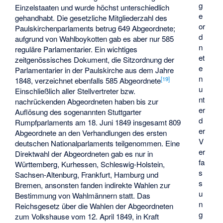
g
Einzelstaaten und wurde höchst unterschiedlich
e
gehandhabt. Die gesetzliche Mitgliederzahl des
or
Paulskirchenparlaments betrug 649 Abgeordnete;
d
aufgrund von Wahlboykotten gab es aber nur 585
n
reguläre Parlamentarier. Ein wichtiges
et
zeitgenössisches Dokument, die Sitzordnung der
e
Parlamentarier in der Paulskirche aus dem Jahre
n
[
19
]
1848, verzeichnet ebenfalls 585 Abgeordnete
u
Einschließlich aller Stellvertreter bzw.
nt
nachrückenden Abgeordneten haben bis zur
er
Auflösung des sogenannten Stuttgarter
d
Rumpfparlaments am 18. Juni 1849 insgesamt 809
er
Abgeordnete an den Verhandlungen des ersten
V
deutschen Nationalparlaments teilgenommen. Eine
er
Direktwahl der Abgeordneten gab es nur in
fa
Württemberg, Kurhessen, Schleswig-Holstein,
s
Sachsen-Altenburg, Frankfurt, Hamburg und
s
Bremen, ansonsten fanden indirekte Wahlen zur
u
Bestimmung von Wahlmännern statt. Das
n
Reichsgesetz über die Wahlen der Abgeordneten
g
zum Volkshause vom 12. April 1849, in Kraft