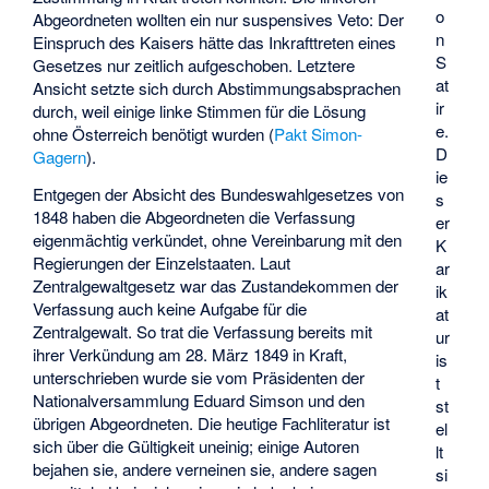
o
Abgeordneten wollten ein nur suspensives Veto: Der
n
Einspruch des Kaisers hätte das Inkrafttreten eines
S
Gesetzes nur zeitlich aufgeschoben. Letztere
at
Ansicht setzte sich durch Abstimmungsabsprachen
ir
durch, weil einige linke Stimmen für die Lösung
e.
ohne Österreich benötigt wurden (
Pakt Simon-
D
Gagern
).
ie
Entgegen der Absicht des Bundeswahlgesetzes von
s
1848 haben die Abgeordneten die Verfassung
er
eigenmächtig verkündet, ohne Vereinbarung mit den
K
Regierungen der Einzelstaaten. Laut
ar
Zentralgewaltgesetz war das Zustandekommen der
ik
Verfassung auch keine Aufgabe für die
at
Zentralgewalt. So trat die Verfassung bereits mit
ur
ihrer Verkündung am 28. März 1849 in Kraft,
is
unterschrieben wurde sie vom Präsidenten der
t
Nationalversammlung
Eduard Simson
und den
st
übrigen Abgeordneten. Die heutige Fachliteratur ist
el
sich über die Gültigkeit uneinig; einige Autoren
lt
bejahen sie, andere verneinen sie, andere sagen
si