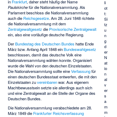
in
Frankfurt
, daher steht häufig der Name
li
Paulskirche
für die Nationalversammlung. Als
ot
Parlament beschloss die Nationalversammlung
t:
auch die
Reichsgesetze
. Am 28. Juni 1848 richtete
Si
die Nationalversammlung mit dem
tz
Zentralgewaltgesetz
die
Provisorische Zentralgewalt
u
ein, also eine vorläufige deutsche Regierung.
n
g
Der
Bundestag des Deutschen Bundes
hatte Ende
d
März bzw. Anfang April 1848 ein
Bundeswahlgesetz
er
beschlossen, damit das deutsche Volk eine
N
Nationalversammlung wählen konnte. Organisiert
at
wurde die Wahl von den deutschen Einzelstaaten.
io
Die Nationalversammlung sollte eine
Verfassung
für
n
einen deutschen Bundesstaat entwerfen, die mit den
al
Einzelstaaten zu
vereinbaren
war. Aus eigenem
v
Machtbewusstsein setzte sie allerdings auch sich
er
und eine Zentralgewalt an die Stelle der Organe des
s
Deutschen Bundes.
a
m
Die Nationalversammlung verabschiedete am 28.
m
März 1849 die
Frankfurter Reichsverfassung