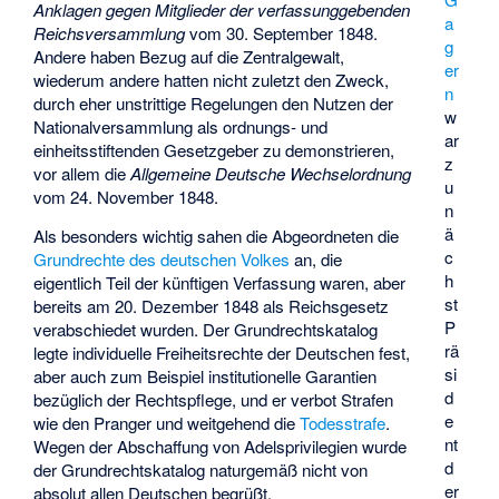
Anklagen gegen Mitglieder der verfassunggebenden
a
Reichsversammlung
vom 30. September 1848.
g
Andere haben Bezug auf die Zentralgewalt,
er
wiederum andere hatten nicht zuletzt den Zweck,
n
durch eher unstrittige Regelungen den Nutzen der
w
Nationalversammlung als ordnungs- und
ar
einheitsstiftenden Gesetzgeber zu demonstrieren,
z
vor allem die
Allgemeine Deutsche Wechselordnung
u
vom 24. November 1848.
n
ä
Als besonders wichtig sahen die Abgeordneten die
c
Grundrechte des deutschen Volkes
an, die
h
eigentlich Teil der künftigen Verfassung waren, aber
st
bereits am 20. Dezember 1848 als Reichsgesetz
P
verabschiedet wurden. Der Grundrechtskatalog
rä
legte individuelle Freiheitsrechte der Deutschen fest,
si
aber auch zum Beispiel
institutionelle Garantien
d
bezüglich der Rechtspflege, und er verbot Strafen
e
wie den Pranger und weitgehend die
Todesstrafe
.
nt
Wegen der Abschaffung von Adelsprivilegien wurde
d
der Grundrechtskatalog naturgemäß nicht von
er
absolut allen Deutschen begrüßt.