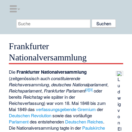
Frankfurter
Nationalversammlung
Die
Frankfurter Nationalversammlung
(zeitgenössisch auch
constituierende
L
Reichsversammlung
,
deutsches Nationalparlament
,
u
[
2
]
[
3
]
Reichsparlament
,
Frankfurter Parlament
oder
d
bereits
Reichstag
wie später in der
w
Reichsverfassung) war vom 18. Mai 1848 bis zum
ig
Mai 1849 das
verfassungsgebende
Gremium
der
v
Deutschen Revolution
sowie das vorläufige
o
Parlament
des entstehenden
Deutschen Reiches
.
n
Die Nationalversammlung tagte in der
Paulskirche
El