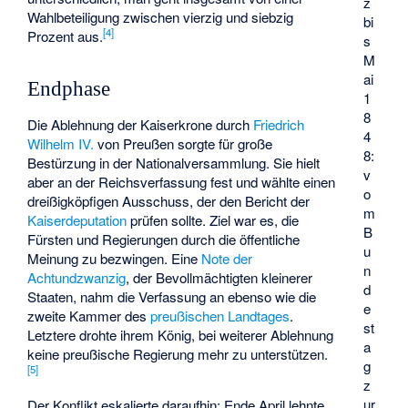
z
Wahlbeteiligung zwischen vierzig und siebzig
bi
[
4
]
Prozent aus.
s
M
ai
Endphase
1
8
Die Ablehnung der Kaiserkrone durch
Friedrich
4
Wilhelm IV.
von Preußen sorgte für große
8:
Bestürzung in der Nationalversammlung. Sie hielt
v
aber an der Reichsverfassung fest und wählte einen
o
dreißigköpfigen Ausschuss, der den Bericht der
m
Kaiserdeputation
prüfen sollte. Ziel war es, die
B
Fürsten und Regierungen durch die öffentliche
u
Meinung zu bezwingen. Eine
Note der
n
Achtundzwanzig
, der Bevollmächtigten kleinerer
d
Staaten, nahm die Verfassung an ebenso wie die
e
zweite Kammer des
preußischen Landtages
.
st
Letztere drohte ihrem König, bei weiterer Ablehnung
a
keine preußische Regierung mehr zu unterstützen.
g
[
5
]
z
ur
Der Konflikt eskalierte daraufhin: Ende April lehnte