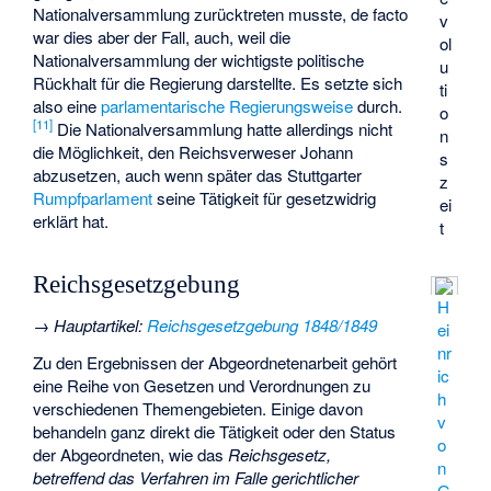
Nationalversammlung zurücktreten musste, de facto
v
war dies aber der Fall, auch, weil die
ol
Nationalversammlung der wichtigste politische
u
Rückhalt für die Regierung darstellte. Es setzte sich
ti
also eine
parlamentarische Regierungsweise
durch.
o
[
11
]
Die Nationalversammlung hatte allerdings nicht
n
die Möglichkeit, den Reichsverweser Johann
s
abzusetzen, auch wenn später das Stuttgarter
z
Rumpfparlament
seine Tätigkeit für gesetzwidrig
ei
erklärt hat.
t
Reichsgesetzgebung
H
→
Hauptartikel
:
Reichsgesetzgebung 1848/1849
ei
nr
Zu den Ergebnissen der Abgeordnetenarbeit gehört
ic
eine Reihe von Gesetzen und Verordnungen zu
h
verschiedenen Themengebieten. Einige davon
v
behandeln ganz direkt die Tätigkeit oder den Status
o
der Abgeordneten, wie das
Reichsgesetz,
n
betreffend das Verfahren im Falle gerichtlicher
G