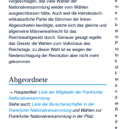
e
vorgeschlagen, das viele Wähler der
m
Nationalversammlung wieder vom Wählen
a
ausgeschlossen hätte. Auch weil die kleindeutsch-
n
erbkaiserliche Partei die Stimmen der linken
b
Abgeordneten benötigte, setzte sich das gleiche und
ei
allgemeine Männerwahlrecht für das
m
Reichswahlgesetz durch. Genauer gesagt regelte
P
das Gesetz die Wahlen zum Volkshaus des
ro
Reichstags, zu dieser Wahl ist es wegen der
to
Niederschlagung der Revolution aber nicht mehr
k
gekommen.
ol
li
Abgeordnete
er
e
n
→
Hauptartikel
:
Liste der Mitglieder der Frankfurter
d
Nationalversammlung
er
Siehe auch
:
Liste der Burschenschafter in der
R
Frankfurter Nationalversammlung
und
Wahlen zur
e
Frankfurter Nationalversammlung in der Pfalz
d
e