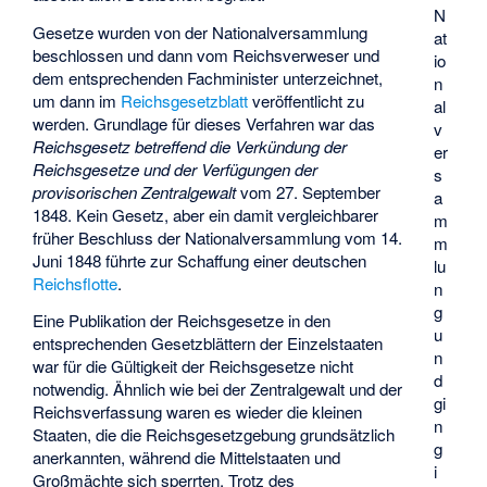
N
Gesetze wurden von der Nationalversammlung
at
beschlossen und dann vom Reichsverweser und
io
dem entsprechenden Fachminister unterzeichnet,
n
um dann im
Reichsgesetzblatt
veröffentlicht zu
al
werden. Grundlage für dieses Verfahren war das
v
Reichsgesetz betreffend die Verkündung der
er
Reichsgesetze und der Verfügungen der
s
provisorischen Zentralgewalt
vom 27. September
a
1848. Kein Gesetz, aber ein damit vergleichbarer
m
früher Beschluss der Nationalversammlung vom 14.
m
Juni 1848 führte zur Schaffung einer deutschen
lu
Reichsflotte
.
n
g
Eine Publikation der Reichsgesetze in den
u
entsprechenden Gesetzblättern der Einzelstaaten
n
war für die Gültigkeit der Reichsgesetze nicht
d
notwendig. Ähnlich wie bei der Zentralgewalt und der
gi
Reichsverfassung waren es wieder die kleinen
n
Staaten, die die Reichsgesetzgebung grundsätzlich
g
anerkannten, während die Mittelstaaten und
i
Großmächte sich sperrten. Trotz des