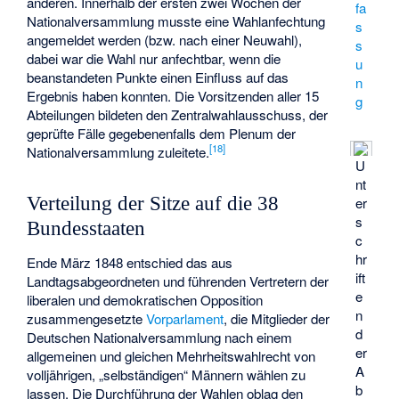
anderen. Innerhalb der ersten zwei Wochen der
fa
Nationalversammlung musste eine Wahlanfechtung
s
angemeldet werden (bzw. nach einer Neuwahl),
s
dabei war die Wahl nur anfechtbar, wenn die
u
beanstandeten Punkte einen Einfluss auf das
n
Ergebnis haben konnten. Die Vorsitzenden aller 15
g
Abteilungen bildeten den Zentralwahlausschuss, der
geprüfte Fälle gegebenenfalls dem Plenum der
[
18
]
Nationalversammlung zuleitete.
U
nt
Verteilung der Sitze auf die 38
er
s
Bundesstaaten
c
hr
Ende März 1848 entschied das aus
ift
Landtagsabgeordneten und führenden Vertretern der
e
liberalen und demokratischen Opposition
n
zusammengesetzte
Vorparlament
, die Mitglieder der
d
Deutschen Nationalversammlung nach einem
er
allgemeinen und gleichen Mehrheitswahlrecht von
A
volljährigen, „selbständigen“ Männern wählen zu
b
lassen. Die Durchführung der Wahlen oblag den