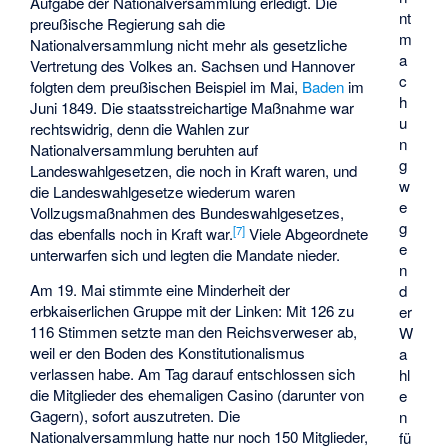
Aufgabe der Nationalversammlung erledigt. Die
nt
preußische Regierung sah die
m
Nationalversammlung nicht mehr als gesetzliche
a
Vertretung des Volkes an. Sachsen und Hannover
c
folgten dem preußischen Beispiel im Mai,
Baden
im
h
Juni 1849. Die staatsstreichartige Maßnahme war
u
rechtswidrig, denn die Wahlen zur
n
Nationalversammlung beruhten auf
g
Landeswahlgesetzen, die noch in Kraft waren, und
w
die Landeswahlgesetze wiederum waren
e
Vollzugsmaßnahmen des Bundeswahlgesetzes,
g
[
7
]
das ebenfalls noch in Kraft war.
Viele Abgeordnete
e
unterwarfen sich und legten die Mandate nieder.
n
Am 19. Mai stimmte eine Minderheit der
d
erbkaiserlichen Gruppe mit der Linken: Mit 126 zu
er
116 Stimmen setzte man den Reichsverweser ab,
W
weil er den Boden des Konstitutionalismus
a
verlassen habe. Am Tag darauf entschlossen sich
hl
die Mitglieder des ehemaligen Casino (darunter von
e
Gagern), sofort auszutreten. Die
n
Nationalversammlung hatte nur noch 150 Mitglieder,
fü