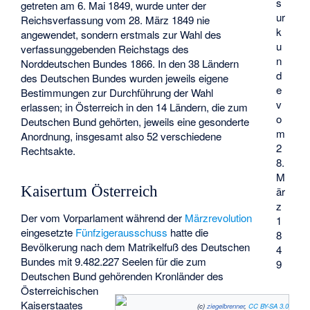
s
getreten am 6. Mai 1849, wurde unter der
ur
Reichsverfassung vom 28. März 1849 nie
k
angewendet, sondern erstmals zur Wahl des
u
verfassunggebenden Reichstags des
n
Norddeutschen Bundes 1866. In den 38 Ländern
d
des Deutschen Bundes wurden jeweils eigene
e
Bestimmungen zur Durchführung der Wahl
v
erlassen; in Österreich in den 14 Ländern, die zum
o
Deutschen Bund gehörten, jeweils eine gesonderte
m
Anordnung, insgesamt also 52 verschiedene
2
Rechtsakte.
8.
M
Kaisertum Österreich
är
z
Der vom Vorparlament während der
Märzrevolution
1
eingesetzte
Fünfzigerausschuss
hatte die
8
Bevölkerung nach dem Matrikelfuß des Deutschen
4
Bundes mit 9.482.227 Seelen für die zum
9
Deutschen Bund gehörenden Kronländer des
Österreichischen
Kaiserstaates
(c)
ziegelbrenner
,
CC BY-SA 3.0