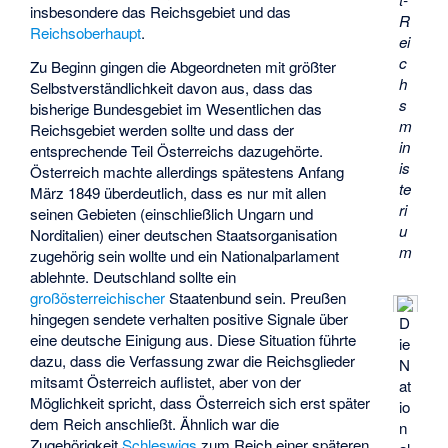
insbesondere das Reichsgebiet und das
R
Reichsoberhaupt
.
ei
c
Zu Beginn gingen die Abgeordneten mit größter
h
Selbstverständlichkeit davon aus, dass das
s
bisherige Bundesgebiet im Wesentlichen das
m
Reichsgebiet werden sollte und dass der
in
entsprechende Teil Österreichs dazugehörte.
is
Österreich machte allerdings spätestens Anfang
te
März 1849 überdeutlich, dass es nur mit allen
ri
seinen Gebieten (einschließlich Ungarn und
u
Norditalien) einer deutschen Staatsorganisation
m
zugehörig sein wollte und ein Nationalparlament
ablehnte. Deutschland sollte ein
großösterreichischer
Staatenbund sein. Preußen
hingegen sendete verhalten positive Signale über
D
eine deutsche Einigung aus. Diese Situation führte
ie
dazu, dass die Verfassung zwar die Reichsglieder
N
mitsamt Österreich auflistet, aber von der
at
Möglichkeit spricht, dass Österreich sich erst später
io
dem Reich anschließt. Ähnlich war die
n
Zugehörigkeit
Schleswigs
zum Reich einer späteren