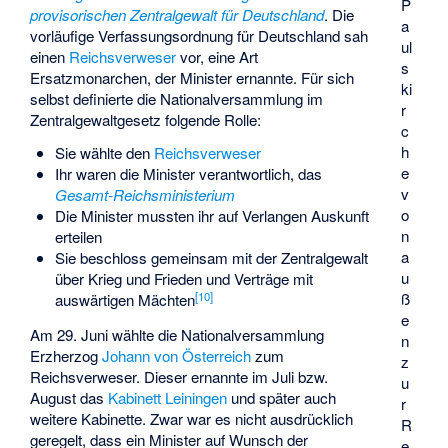
P
provisorischen Zentralgewalt für Deutschland
. Die
a
vorläufige Verfassungsordnung für Deutschland sah
ul
einen
Reichsverweser
vor, eine Art
s
Ersatzmonarchen, der Minister ernannte. Für sich
ki
selbst definierte die Nationalversammlung im
r
Zentralgewaltgesetz folgende Rolle:
c
h
Sie wählte den
Reichsverweser
e
Ihr waren die Minister verantwortlich, das
v
Gesamt-Reichsministerium
o
Die Minister mussten ihr auf Verlangen Auskunft
n
erteilen
a
Sie beschloss gemeinsam mit der Zentralgewalt
u
über Krieg und Frieden und Verträge mit
[
10
]
ß
auswärtigen Mächten
e
Am 29. Juni wählte die Nationalversammlung
n
Erzherzog
Johann von Österreich
zum
z
Reichsverweser. Dieser ernannte im Juli bzw.
u
August das
Kabinett Leiningen
und später auch
r
weitere Kabinette. Zwar war es nicht ausdrücklich
R
geregelt, dass ein Minister auf Wunsch der
e