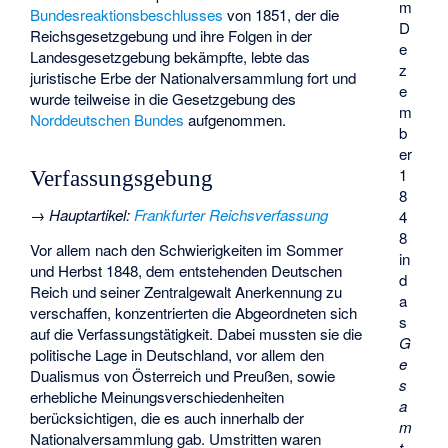
m
Bundesreaktionsbeschlusses
von 1851, der die
D
Reichsgesetzgebung und ihre Folgen in der
e
Landesgesetzgebung bekämpfte, lebte das
z
juristische Erbe der Nationalversammlung fort und
e
wurde teilweise in die Gesetzgebung des
m
Norddeutschen Bundes
aufgenommen.
b
er
1
Verfassungsgebung
8
→
Hauptartikel
:
Frankfurter Reichsverfassung
4
8
Vor allem nach den Schwierigkeiten im Sommer
in
und Herbst 1848, dem entstehenden Deutschen
d
Reich und seiner Zentralgewalt Anerkennung zu
a
verschaffen, konzentrierten die Abgeordneten sich
s
auf die Verfassungstätigkeit. Dabei mussten sie die
G
politische Lage in Deutschland, vor allem den
e
Dualismus von Österreich und Preußen
, sowie
s
erhebliche Meinungsverschiedenheiten
a
berücksichtigen, die es auch innerhalb der
m
Nationalversammlung gab. Umstritten waren
t-