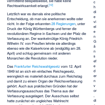
vermittelnd beispielsweise, sie habe keine
c
[
12
]
Rechtswirksamkeit erlangt.
h
di
Letztlich war es damals eine politische
e
Entscheidung, ob man sie anerkennen wollte oder
vi
nicht. In der Folge erkannten
28 Regierungen
, unter
el
Druck der König Württembergs und ferner die
e
revolutionären Regime in Sachsen und der Pfalz die
n
Verfassung an. Der wankelmütige König Friedrich
G
Wilhelm IV. von Preußen lehnte sie allerdings
ä
ebenso wie die Kaiserkrone ab (endgültig am 28.
n
April) und schlug gemeinsam mit anderen
s
Monarchen die Revolution nieder.
ef
e
Das
Frankfurter Reichswahlgesetz
vom 12. April
d
1849 ist an sich ein einfaches Reichsgesetz,
er
wenngleich es materiell durchaus zum Reichstag
n
und damit zu einem Organ der Reichsverfassung
v
gehört. Auch aus praktischen Gründen hat der
or
Verfassungsausschuss das Thema aus der
,
Verfassung ausgelagert. Der Ausschuss selbst
di
hatte zunächst ein ungleiches Wahlrecht