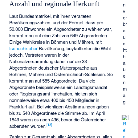
Anzahl und regionale Herkunft
n
v
Laut
Bundesmatrikel
, mit ihren veralteten
er
Bevölkerungszahlen, und der Formel, dass pro
br
50.000 Einwohner ein Abgeordneter zu wählen war,
a
kommt man auf eine Zahl von 649 Abgeordneten.
u
Einige Wahlkreise in Böhmen und Mähren, mit
c
tschechischer
Bevölkerung, boykottierten die Wahl
ht
jedoch. Vertreten waren in der
h
Nationalversammlung daher nur die 33
a
Abgeordneten deutscher Muttersprache aus
b
Böhmen, Mähren und Österreichisch-Schlesien. So
e
kommt man auf 585 Abgeordnete. Da viele
n
Abgeordnete beispielsweise ein Landtagsmandat
m
oder Regierungsamt innehatten, hielten sich
a
normalerweise etwa 400 bis 450 Mitglieder in
g.
Frankfurt auf. Bei wichtigen Abstimmungen gaben
bis zu 540 Abgeordnete die Stimme ab. Im April
1849 waren es noch 436, bevor die Österreicher
R
[
13
]
abberufen wurden.
ei
c
Zahlen zur Gesamtzahl aller Abgeordneten zu allen