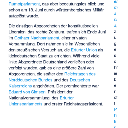
er
Rumpfparlament
, das aber bedeutungslos blieb und
m
schon am 18. Juni durch württembergisches Militär
a
aufgelöst wurde.
ni
a
,
Die einstigen Abgeordneten der konstitutionellen
z
Liberalen, das rechte Zentrum, trafen sich Ende Juni
u
im
Gothaer Nachparlament
, einer privaten
g
Versammlung. Dort nahmen sie im Wesentlichen
e
den preußischen Versuch an, die
Erfurter Union
als
s
kleindeutschen Staat zu errichten. Während viele
c
linke Abgeordnete Deutschland verließen oder
hr
verfolgt wurden, gab es eine größere Zahl von
ie
Abgeordneten, die später den
Reichstagen des
b
Norddeutschen Bundes
und des
Deutschen
e
Kaiserreichs
angehörten. Der prominenteste war
n
Eduard von Simson
, Präsident der
of
Nationalversammlung, des
Erfurter
t
Unionsparlaments
und erster Reichstagspräsident.
P
hi
li
p