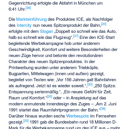
Gegenrichtung erfolgte die Abfahrt in München um
[
36
]
6:41 Uhr.
Die
Markteinführung
des Produktes ICE, als Nachfolger
[
20
]
des
Intercity
nun neues Spitzenprodukt der Bahn,
erfolgte mit dem
Slogan
„Doppelt so schnell wie das Auto,
[
37
]
halb so schnell wie das Flugzeug“.
Eine den ICE-Start
begleitende Werbekampagne hob unter anderem
Geschwindigkeit, Komfort und weitere Besonderheiten der
neuen Züge hervor und betonte den revolutionären
Charakter des neuen Spitzenproduktes. In der
Printwerbung wurden unter anderem Triebköpfe,
Bugpartien, Mittelwagen (innen und außen) gezeigt,
begleitet von Texten wie: „Vor 156 Jahren galt Bahnfahren
[
20
]
als aufregend. Jetzt ist es wieder soweit.“,
„250 Spitze.
Entspannung serienmäßig.“, „Ein neues Gefühl für Zeit,
[
20
]
Raum und Komfort.“
oder – in Anspielung auf das
modern anmutende Innendesign des Zuges – „Am 2. Juni
[
38
]
1991 startet das Raumfahrtprogramm der Bahn.“
Darüber hinaus wurden sechs
Werbespots
im Fernsehen
[
20
]
gezeigt.
1991 gab die Bundesbahn rund 18 Millionen D-
Mark für die Werbekampagne rund um den ICE aus – mehr