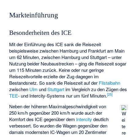
Markteinführung
Besonderheiten des ICE
Mit der Einführung des ICE sank die Reisezeit
beispielsweise zwischen Hamburg und Frankfurt am Main
um 62 Minuten, zwischen Hamburg und Stuttgart – unter
Nutzung beider Neubaustrecken – ging die Reisezeit sogar
um 115 Minuten zurück. Keine oder nur geringe
Reisezeitvorteile erzielte der Zug dagegen im
Bestandsnetz. So sank die Reisezeit auf der
Filstalbahn
zwischen
Ulm
und
Stuttgart
im Vergleich zu den Zügen des
[
25
]
TEE
- und Intercity-Systems nur um fünf Minuten.
Neben der höheren Maximalgeschwindigkeit von
250 km/h gegenüber 200 km/h wurde auch der
W
Komfort des ICE gegenüber dem
Intercity
deutlich
ei
verbessert. So wurden die Wagen gegenüber den
te
damals modernsten IC-Wagen um 20 Zentimeter
re