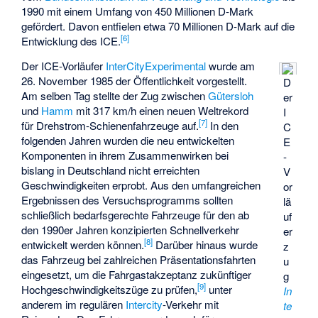
1990 mit einem Umfang von 450 Millionen D-Mark
gefördert. Davon entfielen etwa 70 Millionen D-Mark auf die
[
6
]
Entwicklung des ICE.
Der ICE-Vorläufer
InterCityExperimental
wurde am
26. November 1985 der Öffentlichkeit vorgestellt.
D
Am selben Tag stellte der Zug zwischen
Gütersloh
er
und
Hamm
mit 317 km/h einen neuen Weltrekord
I
[
7
]
für Drehstrom-Schienenfahrzeuge auf.
In den
C
folgenden Jahren wurden die neu entwickelten
E
Komponenten in ihrem Zusammenwirken bei
-
bislang in Deutschland nicht erreichten
V
Geschwindigkeiten erprobt. Aus den umfangreichen
or
Ergebnissen des Versuchsprogramms sollten
lä
schließlich bedarfsgerechte Fahrzeuge für den ab
uf
den 1990er Jahren konzipierten Schnellverkehr
er
[
8
]
entwickelt werden können.
Darüber hinaus wurde
z
das Fahrzeug bei zahlreichen Präsentationsfahrten
u
eingesetzt, um die Fahrgastakzeptanz zukünftiger
g
[
9
]
Hochgeschwindigkeitszüge zu prüfen,
unter
In
anderem im regulären
Intercity
-Verkehr mit
te