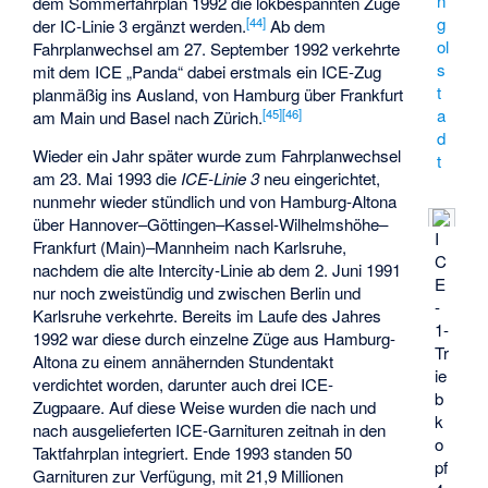
n
dem Sommerfahrplan 1992 die lokbespannten Züge
g
[
44
]
der IC-Linie 3 ergänzt werden.
Ab dem
ol
Fahrplanwechsel am 27. September 1992 verkehrte
s
mit dem ICE „Panda“ dabei erstmals ein ICE-Zug
t
planmäßig ins Ausland, von Hamburg über Frankfurt
a
[
45
]
[
46
]
am Main und Basel nach Zürich.
d
Wieder ein Jahr später wurde zum Fahrplanwechsel
t
am 23. Mai 1993 die
ICE-Linie 3
neu eingerichtet,
nunmehr wieder stündlich und von Hamburg-Altona
über Hannover–Göttingen–Kassel-Wilhelmshöhe–
I
Frankfurt (Main)–Mannheim nach Karlsruhe,
C
nachdem die alte Intercity-Linie ab dem 2. Juni 1991
E
nur noch zweistündig und zwischen Berlin und
-
Karlsruhe verkehrte. Bereits im Laufe des Jahres
1-
1992 war diese durch einzelne Züge aus Hamburg-
Tr
Altona zu einem annähernden Stundentakt
ie
verdichtet worden, darunter auch drei ICE-
b
Zugpaare. Auf diese Weise wurden die nach und
k
nach ausgelieferten ICE-Garnituren zeitnah in den
o
Taktfahrplan integriert. Ende 1993 standen 50
pf
Garnituren zur Verfügung, mit 21,9 Millionen