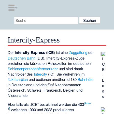
Intercity-Express
Der
Intercity-Express
(
ICE
) ist eine
Zuggattung
der
Deutschen Bahn
(DB). Intercity-Express-Züge
I
erreichen die kürzesten Reisezeiten im deutschen
C
Schienenpersonenfernverkehr
und sind damit
E
Nachfolger des
Intercity
(IC). Sie verkehren im
-
Taktfahrplan
und bedienen annähernd 180
Bahnhöfe
L
in Deutschland und den fünf Nachbarstaaten
o
Österreich, Schweiz, Frankreich, Belgien und
g
Niederlande.
o
[
Anm.
Ebenfalls als „ICE“ bezeichnet werden die 403
1
]
zwischen 1990 und 2023 produzierten