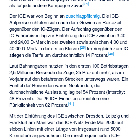
[
39
]
als für jede andere Kampagne zuvor.
Der ICE war von Beginn an
zuschlagpflichtig
. Die ICE-
Aufpreise richteten sich nach dem Gewinn an Reisezeit
gegenüber den IC-Zügen. Der Aufschlag gegenüber den
IC-Fahrpreisen lag zur Einführung des ICE zwischen 3,40
und 24,00 D-Mark in der zweiten sowie zwischen 4,00 und
[
25
]
40,00 D-Mark in der ersten Klasse.
Im Vergleich zum IC
[
40
]
stiegen die Tarife um durchschnittlich 14 Prozent.
Laut Bahnangaben nutzten in den ersten 100 Betriebstagen
2,5 Millionen Reisende die Züge, 25 Prozent mehr, als im
Vorjahr auf den befahrenen Strecken unterwegs waren. Ein
Fünftel der Reisenden waren Neukunden, die
durchschnittliche Auslastung lag bei 54 Prozent (Intercity:
48 Prozent). Die 26 ICE-Einheiten erreichten eine
[
41
]
Pünktlichkeit von 82 Prozent.
Mit der Einführung des ICE zwischen Dresden, Leipzig und
Frankfurt am Main war das ICE-Netz Ende Mai 2000 auf
sieben Linien mit einer Länge von insgesamt rund 5000
Kilometern angewachsen. Die meistfrequentierten ICE-