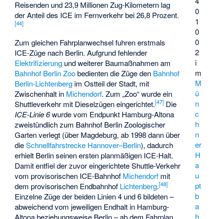
4
Reisenden und 23,9 Millionen Zug-Kilometern lag
0
der Anteil des ICE im Fernverkehr bei 26,8 Prozent.
1
[
44
]
0
0
Zum gleichen Fahrplanwechsel fuhren erstmals
2
ICE-Züge nach Berlin. Aufgrund fehlender
i
Elektrifizierung
und weiterer Baumaßnahmen am
m
Bahnhof Berlin Zoo
bedienten die Züge den
Bahnhof
M
Berlin-Lichtenberg
im Ostteil der Stadt, mit
ü
Zwischenhalt in
Michendorf
. Zum „Zoo“ wurde ein
[
47
]
n
Shuttleverkehr mit Dieselzügen eingerichtet.
Die
c
ICE-Linie 6
wurde vom Endpunkt Hamburg-Altona
h
zweistündlich zum Bahnhof Berlin Zoologischer
n
Garten verlegt (über Magdeburg, ab 1998 dann über
er
die
Schnellfahrstrecke Hannover–Berlin
), dadurch
H
erhielt Berlin seinen ersten planmäßigen ICE-Halt.
a
Damit entfiel der zuvor eingerichtete Shuttle-Verkehr
u
vom provisorischen ICE-Bahnhof
Michendorf
mit
[
48
]
pt
dem provisorischen Endbahnhof
Lichtenberg
.
b
Einzelne Züge der beiden Linien 4 und 6 bildeten –
a
abweichend vom jeweiligen Endhalt in Hamburg-
h
Altona beziehungsweise Berlin – ab dem Fahrplan