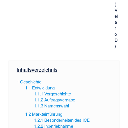
(
V
el
a
r
o
D
)
Inhaltsverzeichnis
1
Geschichte
1.1
Entwicklung
1.1.1
Vorgeschichte
1.1.2
Auftragsvergabe
1.1.3
Namenswahl
1.2
Markteinführung
1.2.1
Besonderheiten des ICE
1.2.2
Inbetriebnahme