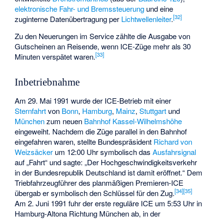
elektronische Fahr- und Bremssteuerung
und eine
[
32
]
zuginterne Datenübertragung per
Lichtwellenleiter
.
Zu den Neuerungen im Service zählte die Ausgabe von
Gutscheinen an Reisende, wenn ICE-Züge mehr als 30
[
33
]
Minuten verspätet waren.
Inbetriebnahme
Am 29. Mai 1991 wurde der ICE-Betrieb mit einer
Sternfahrt
von
Bonn
,
Hamburg
,
Mainz
,
Stuttgart
und
München
zum neuen
Bahnhof Kassel-Wilhelmshöhe
eingeweiht. Nachdem die Züge parallel in den Bahnhof
eingefahren waren, stellte Bundespräsident
Richard von
Weizsäcker
um 12:00 Uhr symbolisch das
Ausfahrsignal
auf „Fahrt“ und sagte: „Der Hochgeschwindigkeitsverkehr
in der Bundesrepublik Deutschland ist damit eröffnet.“ Dem
Triebfahrzeugführer des planmäßigen Premieren-ICE
[
34
]
[
35
]
übergab er symbolisch den Schlüssel für den Zug.
Am 2. Juni 1991 fuhr der erste reguläre ICE um 5:53 Uhr in
Hamburg-Altona Richtung München ab, in der