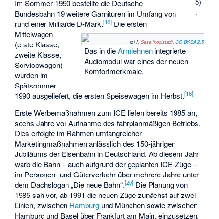
5)
Im Sommer 1990 bestellte die Deutsche
.
Bundesbahn 19 weitere Garnituren im Umfang von
[
19
]
rund einer Milliarde D-Mark.
Die ersten
Mittelwagen
(c) I,
Sese Ingolstadt
,
CC BY-SA 2.5
(erste Klasse,
Das in die
Armlehnen
integrierte
zweite Klasse,
Audiomodul war eines der neuen
Servicewagen)
Komfortmerkmale.
wurden im
Spätsommer
[
18
]
1990 ausgeliefert, die ersten Speisewagen im Herbst.
Erste Werbemaßnahmen zum ICE liefen bereits 1985 an,
sechs Jahre vor Aufnahme des fahrplanmäßigen Betriebs.
Dies erfolgte im Rahmen umfangreicher
Marketingmaßnahmen anlässlich des 150-jährigen
Jubiläums der Eisenbahn in Deutschland. Ab diesem Jahr
warb die Bahn – auch aufgrund der geplanten ICE-Züge –
im Personen- und Güterverkehr über mehrere Jahre unter
[
20
]
dem Dachslogan „Die neue Bahn“.
Die Planung von
1985 sah vor, ab 1991 die neuen Züge zunächst auf zwei
Linien, zwischen
Hamburg
und München sowie zwischen
Hamburg und Basel über Frankfurt am Main, einzusetzen.