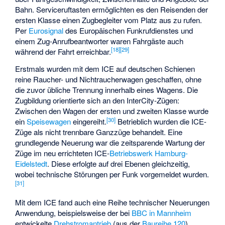
Bahn. Serviceruftasten ermöglichten es den Reisenden der
ersten Klasse einen Zugbegleiter vom Platz aus zu rufen.
Per
Eurosignal
des Europäischen Funkrufdienstes und
einem Zug-Anrufbeantworter waren Fahrgäste auch
[
18
]
[
29
]
während der Fahrt erreichbar.
Erstmals wurden mit dem ICE auf deutschen Schienen
reine Raucher- und Nichtraucherwagen geschaffen, ohne
die zuvor übliche Trennung innerhalb eines Wagens. Die
Zugbildung orientierte sich an den InterCity-Zügen:
Zwischen den Wagen der ersten und zweiten Klasse wurde
[
30
]
ein
Speisewagen
eingereiht.
Betrieblich wurden die ICE-
Züge als nicht trennbare Ganzzüge behandelt. Eine
grundlegende Neuerung war die zeitsparende Wartung der
Züge im neu errichteten ICE-
Betriebswerk Hamburg-
Eidelstedt
. Diese erfolgte auf drei Ebenen gleichzeitig,
wobei technische Störungen per Funk vorgemeldet wurden.
[
31
]
Mit dem ICE fand auch eine Reihe technischer Neuerungen
Anwendung, beispielsweise der bei
BBC in Mannheim
entwickelte
Drehstromantrieb
(aus der
Baureihe 120
),