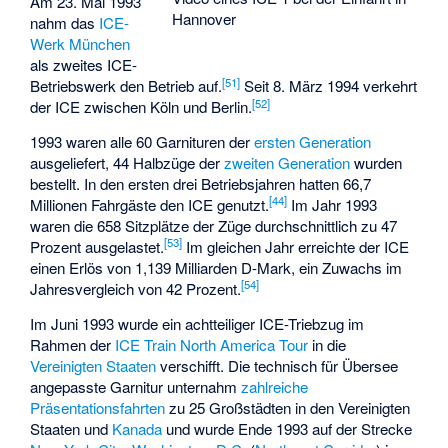
Am 23. Mai 1993
Hannover
nahm das
ICE-
Werk München
als zweites ICE-
[
51
]
Betriebswerk den Betrieb auf.
Seit 8. März 1994 verkehrt
[
52
]
der ICE zwischen Köln und Berlin.
1993 waren alle 60 Garnituren der
ersten Generation
ausgeliefert, 44 Halbzüge der
zweiten Generation
wurden
bestellt. In den ersten drei Betriebsjahren hatten 66,7
[
44
]
Millionen Fahrgäste den ICE genutzt.
Im Jahr 1993
waren die 658 Sitzplätze der Züge durchschnittlich zu 47
[
53
]
Prozent ausgelastet.
Im gleichen Jahr erreichte der ICE
einen Erlös von 1,139 Milliarden D-Mark, ein Zuwachs im
[
54
]
Jahresvergleich von 42 Prozent.
Im Juni 1993 wurde ein achtteiliger ICE-Triebzug im
Rahmen der
ICE Train North America Tour
in die
Vereinigten Staaten
verschifft. Die technisch für Übersee
angepasste Garnitur unternahm
zahlreiche
Präsentationsfahrten
zu 25 Großstädten in den Vereinigten
Staaten und
Kanada
und wurde Ende 1993 auf der Strecke