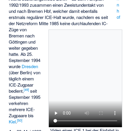
n
1992/1993 zusammen einen Zweistundentakt von
h
und nach Bremen Hbf, welcher damit ebenfalls
of
erstmals regulärer ICE-Halt wurde, nachdem es seit
der Netzreform Mitte 1985 keine durchlaufenden IC-
Züge von
Bremen nach
Göttingen und
weiter gegeben
hatte. Ab 25.
September 1994
wurde
Dresden
(über Berlin) von
täglich einem
ICE-Zugpaar
[
49
]
bedient,
seit
September 1995
verkehren
mehrere ICE-
Zugpaare bis
[
50
]
Kiel
.
Video eines ICE 1 bei der Einfahrt in