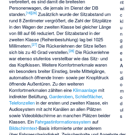
verbreitert, es sind damit die breitesten
nt
Personenwagen, die jemals im Dienst der DB
wi
[
18
]
[
26
]
standen.
Zusätzlich wurde der Sitzabstand um
c
rund 8 Zentimeter vergrößert, die Zahl der Sitzplätze
kl
in den Wagen der zweiten Klasse bei gleicher Länge
u
von 88 auf 66 reduziert. Der Sitzabstand in der
n
zweiten Klasse (Reihenbestuhlung) lag bei 1025
g
[
27
]
Millimetern.
Die Rückenlehnen der Sitze ließen
d
[
28
]
sich bis zu 40 Grad verstellen.
Die Rückenlehne
e
war ebenso stufenlos verstellbar wie das Sitz- und
s
das Kopfkissen. Weitere Komfortmerkmale waren
A
ein besonders breiter Einstieg, breite Mittelgänge,
u
automatisch öffnende Innen- sowie per Knopfdruck
di
öffnende Außentüren. Zu den weiteren
o
Komfortmerkmalen zählten eine
Klimaanlage
mit
m
indirekter Belüftung,
Garderoben
,
Schließfächer
,
o
Telefonzellen
in der ersten und zweiten Klasse, ein
d
Audiosystem mit acht Kanälen an allen Plätzen
ul
sowie Videobildschirme an manchen Plätzen beider
s
Klassen. Ein
Fahrgastinformationssystem
auf
Bildschirmtext
-Basis informierte unter anderem
über Fahrgeschwindigkeit, Zwischenhalte und Angebote der