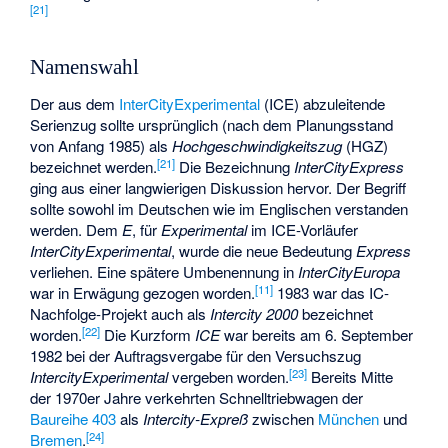
[
21
]
Namenswahl
Der aus dem
InterCityExperimental
(ICE) abzuleitende
Serienzug sollte ursprünglich (nach dem Planungsstand
von Anfang 1985) als
Hochgeschwindigkeitszug
(HGZ)
[
21
]
bezeichnet werden.
Die Bezeichnung
InterCityExpress
ging aus einer langwierigen Diskussion hervor. Der Begriff
sollte sowohl im Deutschen wie im Englischen verstanden
werden. Dem
E
, für
Experimental
im ICE-Vorläufer
InterCityExperimental
, wurde die neue Bedeutung
Express
verliehen. Eine spätere Umbenennung in
InterCityEuropa
[
11
]
war in Erwägung gezogen worden.
1983 war das IC-
Nachfolge-Projekt auch als
Intercity 2000
bezeichnet
[
22
]
worden.
Die Kurzform
ICE
war bereits am 6. September
1982 bei der Auftragsvergabe für den Versuchszug
[
23
]
IntercityExperimental
vergeben worden.
Bereits Mitte
der 1970er Jahre verkehrten Schnelltriebwagen der
Baureihe 403
als
Intercity-Expreß
zwischen
München
und
[
24
]
Bremen
.