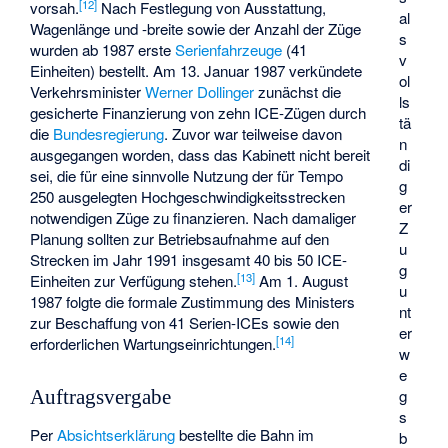
[
12
]
vorsah.
Nach Festlegung von Ausstattung,
al
Wagenlänge und -breite sowie der Anzahl der Züge
s
wurden ab 1987 erste
Serienfahrzeuge
(41
v
Einheiten) bestellt. Am 13. Januar 1987 verkündete
ol
Verkehrsminister
Werner Dollinger
zunächst die
ls
gesicherte Finanzierung von zehn ICE-Zügen durch
tä
die
Bundesregierung
. Zuvor war teilweise davon
n
ausgegangen worden, dass das Kabinett nicht bereit
di
sei, die für eine sinnvolle Nutzung der für Tempo
g
250 ausgelegten Hochgeschwindigkeitsstrecken
er
notwendigen Züge zu finanzieren. Nach damaliger
Z
Planung sollten zur Betriebsaufnahme auf den
u
Strecken im Jahr 1991 insgesamt 40 bis 50 ICE-
g
[
13
]
Einheiten zur Verfügung stehen.
Am 1. August
u
1987 folgte die formale Zustimmung des Ministers
nt
zur Beschaffung von 41 Serien-ICEs sowie den
er
[
14
]
erforderlichen Wartungseinrichtungen.
w
e
g
Auftragsvergabe
s
Per
Absichtserklärung
bestellte die Bahn im
b