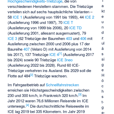
T
Hochgeschwindigkeits
-
Triebzüge
, die von
a
verschiedenen Herstellern stammen. Die Triebzüge
kt
verteilen sich auf sechs hauptsächliche Varianten –
e
58
ICE 1
(Auslieferung von 1991 bis 1993), 44
ICE 2
u
(Auslieferung 1996 und 1997), 70
ICE T
n
(Auslieferung von 1999 bis 2006), 20
ICE TD
d
(Auslieferung 2001, allesamt ausgemustert), 79
z
ICE 3
(62 Triebzüge der Baureihen
403
und
406
mit
ul
Auslieferung zwischen 2000 und 2006 plus 17 der
ä
Baureihe
407
(Velaro D) mit Auslieferung von 2014
s
[
1
]
bis 2017), 137 Triebzüge
ICE 4
(Auslieferung 2017
si
bis 2024) sowie 90 Triebzüge
ICE 3neo
g
(Auslieferung 2022 bis 2028). Rund 60 ICE-
e
Triebzüge verkehren ins Ausland. Bis 2029 soll die
H
[
2
]
Flotte auf 484
Triebzüge wachsen.
ö
Im Fahrgastbetrieb auf
Schnellfahrstrecken
c
erreichen sie Höchstgeschwindigkeiten zwischen
h
[
3
]
230 und 300 km/h, in Frankreich 320 km/h.
Im
s
Jahr 2012 waren 76,6 Millionen Reisende im ICE
t­
[
4
]
unterwegs.
Die durchschnittliche Reiseweite im
g
ICE lag 2019 bei 335 Kilometern. Im Jahr 2019
e­