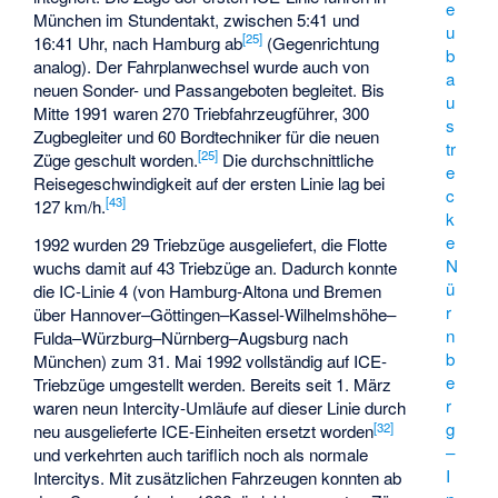
e
München im Stundentakt, zwischen 5:41 und
u
[
25
]
16:41 Uhr, nach Hamburg ab
(Gegenrichtung
b
analog). Der Fahrplanwechsel wurde auch von
a
neuen Sonder- und Passangeboten begleitet. Bis
u
Mitte 1991 waren 270 Triebfahrzeugführer, 300
s
Zugbegleiter und 60 Bordtechniker für die neuen
tr
[
25
]
Züge geschult worden.
Die durchschnittliche
e
Reisegeschwindigkeit auf der ersten Linie lag bei
c
[
43
]
127 km/h.
k
e
1992 wurden 29 Triebzüge ausgeliefert, die Flotte
N
wuchs damit auf 43 Triebzüge an. Dadurch konnte
ü
die IC-Linie 4 (von Hamburg-Altona und Bremen
r
über Hannover–Göttingen–Kassel-Wilhelmshöhe–
n
Fulda–Würzburg–Nürnberg–Augsburg nach
b
München) zum 31. Mai 1992 vollständig auf ICE-
e
Triebzüge umgestellt werden. Bereits seit 1. März
r
waren neun Intercity-Umläufe auf dieser Linie durch
g
[
32
]
neu ausgelieferte ICE-Einheiten ersetzt worden
–
und verkehrten auch tariflich noch als normale
I
Intercitys. Mit zusätzlichen Fahrzeugen konnten ab