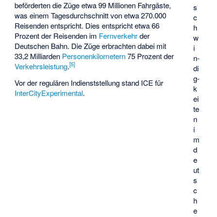
beförderten die Züge etwa 99 Millionen Fahrgäste,
s
was einem Tagesdurchschnitt von etwa 270.000
c
Reisenden entspricht. Dies entspricht etwa 66
h
Prozent der Reisenden im
Fernverkehr
der
w
Deutschen Bahn. Die Züge erbrachten dabei mit
i
33,2 Milliarden
Personenkilometern
75 Prozent der
n­
[
5
]
Verkehrsleistung
.
di
g­
Vor der regulären Indienststellung stand ICE für
k
InterCityExperimental
.
ei
te
n
i
m
d
e
ut
s
c
h
e