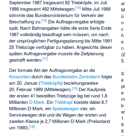
September 1987 insgesamt 82 Triebköpfe, im Juli
ei
[
15
]
1988 insgesamt 482 Mittelwagen.
Mitte Juli 1988
M
stimmte das Bundesministerium für Verkehr der
ü
[
16
]
Beschaffung zu.
Die Auftragsvergabe erfolgte
n
spät. Nach Bahnangaben hätte die erste Serie Ende
c
1987 vollständig beauftragt sein müssen, um nach
h
der ursprünglichen Fertigungsplanung bis Mitte 1991
e
25 Triebzüge verfügbar zu haben. Angesichts dieser
n
späten Auftragsvergabe musste die Zeitplanung
(2
[
17
]
gestrafft werden.
5.
Der formale Akt der Auftragsvergabe an die
S
Konsortien
durch das
Bundesbahn-Zentralamt
folgte
e
am 20. Januar (
Triebköpfe
) beziehungsweise
pt
[
15
]
20. Februar 1989 (Mittelwagen).
Der Kaufpreis
e
der ersten 41 bestellten Triebzüge lag bei rund 1,8
m
Milliarden
D-Mark
. Ein
Triebkopf
kostete dabei 8,7
b
Millionen D-Mark, ein
Speisewagen
vier, ein
er
Servicewagen drei und die Wagen der ersten und
1
zweiten Klasse je 2,7 Millionen D-Mark (Preisstand
9
[
18
]
um 1990).
8