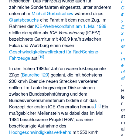
Reisenden. Das Fahrzeug wurde auch für
r
zahlreiche Sonderfahrten eingesetzt, unter anderem
C
unternahm
Michail Gorbatschow
während eines
it
Staatsbesuchs
eine Fahrt mit dem neuen Zug. Im
y
Rahmen der
ICE-Weltrekordfahrt am 1. Mai 1988
E
stellte die später als
ICE-Versuchszug
(ICE/V)
x
bezeichnete Garnitur mit 406,9 km/h zwischen
p
Fulda und Würzburg einen neuen
er
Geschwindigkeitsweltrekord für Rad/Schiene-
i
[
10
]
Fahrzeuge
auf.
m
e
In den frühen 1980er Jahren waren lokbespannte
nt
Züge (
Baureihe 120
) geplant, die mit höchstens
al
200 km/h über die neuen Strecken verkehren
.
sollten. Im Laufe langwieriger Diskussionen
H
zwischen Bundesbahnführung und dem
ie
Bundesverkehrsministerium bildete sich das
r
[
11
]
Konzept der ersten ICE-Generation heraus.
Ein
er
maßgeblicher Meilenstein war dabei das im Mai
st
1984 beschlossene
Projekt HGV
, das eine
m
beschleunigte Aufnahme des
al
Hochgeschwindigkeitsverkehrs
mit 250 km/h
s