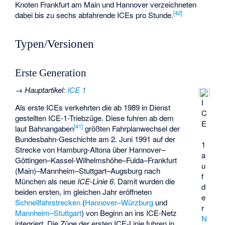
Knoten Frankfurt am Main und Hannover verzeichneten
[
42
]
dabei bis zu sechs abfahrende ICEs pro Stunde.
Typen/Versionen
Erste Generation
→
Hauptartikel
:
ICE 1
I
Als erste ICEs verkehrten die ab 1989 in Dienst
C
gestellten ICE-1-Triebzüge. Diese fuhren ab dem
E
[
41
]
laut Bahnangaben
größten Fahrplanwechsel der
Bundesbahn-Geschichte am 2. Juni 1991 auf der
1
Strecke von Hamburg-Altona über Hannover–
a
Göttingen–Kassel-Wilhelmshöhe–Fulda–Frankfurt
u
(Main)–Mannheim–Stuttgart–Augsburg nach
f
München als neue
ICE-Linie 6
. Damit wurden die
d
beiden ersten, im gleichen Jahr eröffneten
e
Schnellfahrstrecken
(
Hannover–Würzburg
und
r
Mannheim–Stuttgart
) von Beginn an ins ICE-Netz
N
integriert. Die Züge der ersten ICE-Linie fuhren in