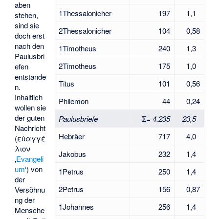
aben
1Thessalonicher
197
1,1
stehen,
sind sie
2Thessalonicher
104
0,58
doch erst
nach den
1Timotheus
240
1,3
Paulusbri
2Timotheus
175
1,0
efen
entstande
Titus
101
0,56
n.
Inhaltlich
Philemon
44
0,24
wollen sie
der guten
Paulusbriefe
Σ=
4.235
23,5
Nachricht
Hebräer
717
4,0
(
εὐαγγέ
λιον
Jakobus
232
1,4
‚
Evangeli
um
‘
) von
1Petrus
250
1,4
der
2Petrus
156
0,87
Versöhnu
ng der
1Johannes
256
1,4
Mensche