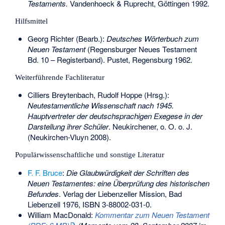
Testaments.
Vandenhoeck & Ruprecht, Göttingen 1992.
Hilfsmittel
Georg Richter (Bearb.):
Deutsches Wörterbuch zum
Neuen Testament
(Regensburger Neues Testament
Bd. 10 – Registerband). Pustet, Regensburg 1962.
Weiterführende Fachliteratur
Cilliers Breytenbach, Rudolf Hoppe (Hrsg.):
Neutestamentliche Wissenschaft nach 1945.
Hauptvertreter der deutschsprachigen Exegese in der
Darstellung ihrer Schüler
. Neukirchener, o. O. o. J.
(Neukirchen-Vluyn 2008).
Populärwissenschaftliche und sonstige Literatur
F. F. Bruce
:
Die Glaubwürdigkeit der Schriften des
Neuen Testamentes: eine Überprüfung des historischen
Befundes
. Verlag der Liebenzeller Mission, Bad
Liebenzell 1976,
ISBN 3-88002-031-0
.
William MacDonald
:
Kommentar zum Neuen Testament