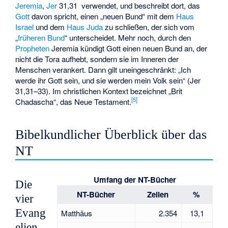
Jeremia
,
Jer
31,31 verwendet, und beschreibt dort, das
Gott
davon spricht, einen „neuen Bund“ mit dem
Haus
Israel
und dem
Haus Juda
zu schließen, der sich vom
„
früheren Bund
“ unterscheidet. Mehr noch, durch den
Propheten
Jeremia kündigt Gott einen neuen Bund an, der
nicht die Tora aufhebt, sondern sie im Inneren der
Menschen verankert. Dann gilt uneingeschränkt: „Ich
werde ihr Gott sein, und sie werden mein Volk sein“ (Jer
31,31–33). Im christlichen Kontext bezeichnet „Brit
[
5
]
Chadascha“, das Neue Testament.
Bibelkundlicher Überblick über das
NT
Umfang der NT-Bücher
Die
NT-Bücher
Zeilen
%
vier
Evang
Matthäus
2.354
13,1
elien