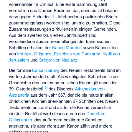
voneinander im Umlauf. Eine erste Sammlung stellt
vermutlich das
Corpus Paulinum
dar, denn es ist bekannt,
dass gegen Ende des 1. Jahrhunderts paulinische Briefe
zusammengefasst worden sind, um sie zu erhalten. Diese
Zusammenfassungen zirkulierten in einigen Gemeinden.
Aus dem zweiten bis vierten Jahrhundert sind
verschiedene Zusammenstellungen der kanonischen
Schriften erhalten, der
Kanon Muratori
sowie Kanonlisten
von
Irenäus
,
Origenes
,
Eusebius von Caesarea
,
Kyrill von
Jerusalem
und
Gregor von Nazianz
.
Die formale
Kanonisierung
des Neuen Testaments fand im
vierten Jahrhundert statt. Als wichtigstes Schreiben in der
Geschichte des neutestamentlichen Kanon gilt dabei der
[
10
]
39. Osterfestbrief
des Bischofs
Athanasius von
Alexandria
aus dem Jahr 367, der die bis heute in allen
christlichen Kirchen anerkannten 27 Schriften des Neuen
Testaments aufzählt und als für die Kirche verbindlich
einstuft. Bestätigt wird dieses durch das
Decretum
Gelasianum
, das außerdem bestimmte Schriften
anerkennt, sie aber nicht zum Kanon zählt und andere
definitiv ausscheidet.