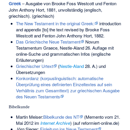
Greek
– Ausgabe von Brooke Foss Westcott und Fenton
John Anthony Hort, 1881, unvollständig (englisch,
griechisch). (griechisch)
The New Testament in the original Greek:
introduction
and appendix [to] the text revised by Brooke Foss
Westcott and Fenton John Anthony Hort, 1882.
Das Griechische Neue Testament
Novum
Testamentum Graece, Nestle-Aland 26. Auflage mit
online-Suche und grammatischen Infos (englische
Erläuterungen)
Griechischer Urtext
(
Nestle-Aland
28. A.) und
Übersetzungen
Konkordanz (korpuslinguistisch: automatische
Überprüfung eines definierten Einzeltextes auf sein
Verhältnis zum Gesamttext) zur griechischen Ausgabe
des Neuen Testaments
Bibelkunde
Martin Meiser:
Bibelkunde des NT
(
Memento
vom 21.
Mai 2012 im
Internet Archive
) (auf reformiert-online.de)
Jörg Sieger:
Einleitung ins Neue Testament