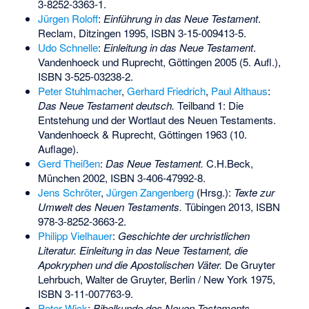
3-8252-3363-1
.
Jürgen Roloff
:
Einführung in das Neue Testament
.
Reclam, Ditzingen 1995,
ISBN 3-15-009413-5
.
Udo Schnelle
:
Einleitung in das Neue Testament
.
Vandenhoeck und Ruprecht, Göttingen 2005 (5. Aufl.),
ISBN 3-525-03238-2
.
Peter Stuhlmacher
,
Gerhard Friedrich
,
Paul Althaus
:
Das Neue Testament deutsch.
Teilband 1: Die
Entstehung und der Wortlaut des Neuen Testaments.
Vandenhoeck & Ruprecht, Göttingen 1963 (10.
Auflage).
Gerd Theißen
:
Das Neue Testament.
C.H.Beck,
München 2002,
ISBN 3-406-47992-8
.
Jens Schröter
,
Jürgen Zangenberg
(Hrsg.):
Texte zur
Umwelt des Neuen Testaments.
Tübingen 2013,
ISBN
978-3-8252-3663-2
.
Philipp Vielhauer
:
Geschichte der urchristlichen
Literatur. Einleitung in das Neue Testament, die
Apokryphen und die Apostolischen Väter.
De Gruyter
Lehrbuch, Walter de Gruyter, Berlin / New York 1975,
ISBN 3-11-007763-9
.
Peter Wick
:
Bibelkunde des Neuen Testaments
,