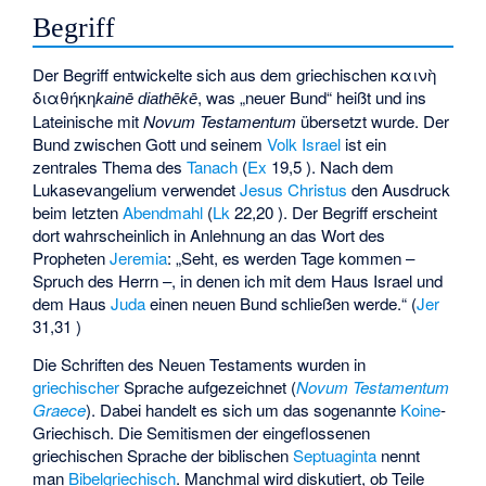
Begriff
Der Begriff entwickelte sich aus dem griechischen
καινὴ
διαθήκη
, was „neuer Bund“ heißt und ins
kainē diathēkē
Lateinische mit
Novum Testamentum
übersetzt wurde. Der
Bund zwischen Gott und seinem
Volk Israel
ist ein
zentrales Thema des
Tanach
(
Ex
19,5 ). Nach dem
Lukasevangelium verwendet
Jesus Christus
den Ausdruck
beim letzten
Abendmahl
(
Lk
22,20 ). Der Begriff erscheint
dort wahrscheinlich in Anlehnung an das Wort des
Propheten
Jeremia
: „Seht, es werden Tage kommen –
Spruch des Herrn –, in denen ich mit dem Haus Israel und
dem Haus
Juda
einen neuen Bund schließen werde.“ (
Jer
31,31 )
Die Schriften des Neuen Testaments wurden in
griechischer
Sprache aufgezeichnet (
Novum Testamentum
Graece
). Dabei handelt es sich um das sogenannte
Koine
-
Griechisch. Die Semitismen der eingeflossenen
griechischen Sprache der biblischen
Septuaginta
nennt
man
Bibelgriechisch
. Manchmal wird diskutiert, ob Teile