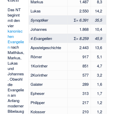
Markus
1.487
8,3
Das NT
Lukas
2.550
14,2
beginnt
Synoptiker
Σ=
6.391
35,5
mit den
vier
Johannes
1.868
10,4
kanonisc
hen
4 Evangelien
Σ=
8.259
45,9
Evangelie
n
nach
Apostelgeschichte
2.443
13,6
Matthäus,
Römer
917
5,1
Markus,
Lukas
1Korinther
851
4,7
und
Johannes
2Korinther
577
3,2
. Obwohl
Galater
289
1,6
die
Evangelie
Epheser
313
1,7
n am
Anfang
Philipper
217
1,2
moderner
Bibelausg
Kolosser
210
1,2