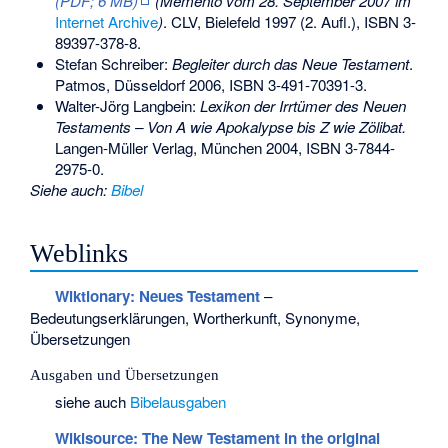
(PDF; 6 MB)
(
Memento
vom 28. September 2007 im
Internet Archive
)
. CLV, Bielefeld 1997 (2. Aufl.),
ISBN 3-
89397-378-8
.
Stefan Schreiber:
Begleiter durch das Neue Testament
.
Patmos, Düsseldorf 2006,
ISBN 3-491-70391-3
.
Walter-Jörg Langbein
:
Lexikon der Irrtümer des Neuen
Testaments – Von A wie Apokalypse bis Z wie Zölibat.
Langen-Müller Verlag, München 2004,
ISBN 3-7844-
2975-0
.
Siehe auch
:
Bibel
Weblinks
Wiktionary: Neues Testament
–
Bedeutungserklärungen, Wortherkunft, Synonyme,
Übersetzungen
Ausgaben und Übersetzungen
siehe auch
Bibelausgaben
Wikisource: The New Testament in the original