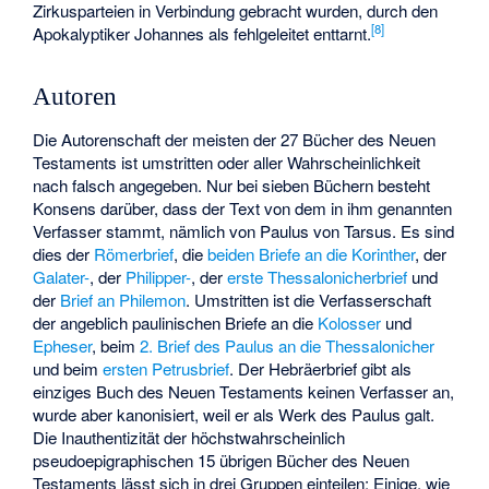
Zirkusparteien in Verbindung gebracht wurden, durch den
[
8
]
Apokalyptiker Johannes als fehlgeleitet enttarnt.
Autoren
Die Autorenschaft der meisten der 27 Bücher des Neuen
Testaments ist umstritten oder aller Wahrscheinlichkeit
nach falsch angegeben. Nur bei sieben Büchern besteht
Konsens darüber, dass der Text von dem in ihm genannten
Verfasser stammt, nämlich von Paulus von Tarsus. Es sind
dies der
Römerbrief
, die
beiden Briefe an die Korinther
, der
Galater-
, der
Philipper-
, der
erste Thessalonicherbrief
und
der
Brief an Philemon
. Umstritten ist die Verfasserschaft
der angeblich paulinischen Briefe an die
Kolosser
und
Epheser
, beim
2. Brief des Paulus an die Thessalonicher
und beim
ersten Petrusbrief
. Der Hebräerbrief gibt als
einziges Buch des Neuen Testaments keinen Verfasser an,
wurde aber kanonisiert, weil er als Werk des Paulus galt.
Die Inauthentizität der höchstwahrscheinlich
pseudoepigraphischen 15 übrigen Bücher des Neuen
Testaments lässt sich in drei Gruppen einteilen: Einige, wie