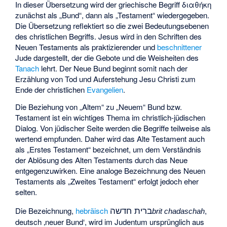
In dieser Übersetzung wird der griechische Begriff
διαθήκη
zunächst als „Bund“, dann als „Testament“ wiedergegeben.
Die Übersetzung reflektiert so die zwei Bedeutungsebenen
des christlichen Begriffs. Jesus wird in den Schriften des
Neuen Testaments als praktizierender und
beschnittener
Jude dargestellt, der die Gebote und die Weisheiten des
Tanach
lehrt. Der Neue Bund beginnt somit nach der
Erzählung von Tod und Auferstehung Jesu Christi zum
Ende der christlichen
Evangelien
.
Die Beziehung von „Altem“ zu „Neuem“ Bund bzw.
Testament ist ein wichtiges Thema im
christlich-jüdischen
Dialog
. Von jüdischer Seite werden die Begriffe teilweise als
wertend empfunden. Daher wird das Alte Testament auch
als „Erstes Testament“ bezeichnet, um dem Verständnis
der Ablösung des Alten Testaments durch das Neue
entgegenzuwirken. Eine analoge Bezeichnung des Neuen
Testaments als „Zweites Testament“ erfolgt jedoch eher
selten.
ברית חדשה
Die Bezeichnung,
hebräisch
,
brit chadaschah
deutsch
‚neuer Bund‘
, wird im Judentum ursprünglich aus