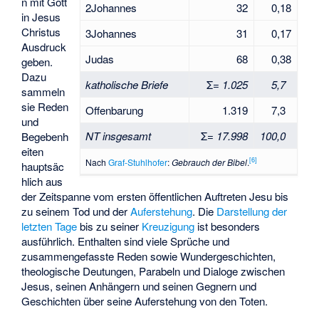
n mit Gott
2Johannes
32
0,18
in Jesus
Christus
3Johannes
31
0,17
Ausdruck
Judas
68
0,38
geben.
Dazu
katholische Briefe
Σ=
1.025
5,7
sammeln
sie Reden
Offenbarung
1.319
7,3
und
NT insgesamt
Σ=
17.998
100,0
Begebenh
eiten
[
6
]
Nach
Graf-Stuhlhofer
:
Gebrauch der Bibel
.
hauptsäc
hlich aus
der Zeitspanne vom ersten öffentlichen Auftreten Jesu bis
zu seinem Tod und der
Auferstehung
. Die
Darstellung der
letzten Tage
bis zu seiner
Kreuzigung
ist besonders
ausführlich. Enthalten sind viele Sprüche und
zusammengefasste Reden sowie Wundergeschichten,
theologische Deutungen, Parabeln und Dialoge zwischen
Jesus, seinen Anhängern und seinen Gegnern und
Geschichten über seine Auferstehung von den Toten.