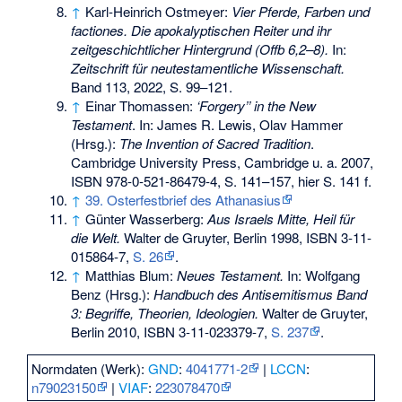
↑
Karl-Heinrich Ostmeyer:
Vier Pferde, Farben und
factiones. Die apokalyptischen Reiter und ihr
zeitgeschichtlicher Hintergrund (Offb 6,2–8).
In:
Zeitschrift für neutestamentliche Wissenschaft.
Band 113, 2022, S. 99–121.
↑
Einar Thomassen:
‘Forgery’’ in the New
Testament
. In: James R. Lewis, Olav Hammer
(Hrsg.):
The Invention of Sacred Tradition
.
Cambridge University Press, Cambridge u. a. 2007,
ISBN 978-0-521-86479-4
, S. 141–157, hier S. 141 f.
↑
39. Osterfestbrief des Athanasius
↑
Günter Wasserberg:
Aus Israels Mitte, Heil für
die Welt.
Walter de Gruyter, Berlin 1998,
ISBN 3-11-
015864-7
,
S. 26
.
↑
Matthias Blum:
Neues Testament.
In: Wolfgang
Benz (Hrsg.):
Handbuch des Antisemitismus Band
3: Begriffe, Theorien, Ideologien.
Walter de Gruyter,
Berlin 2010,
ISBN 3-11-023379-7
,
S. 237
.
Normdaten (Werk):
GND
:
4041771-2
|
LCCN
:
n79023150
|
VIAF
:
223078470