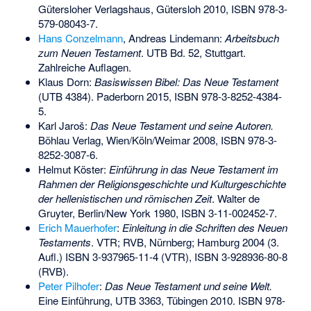
Gütersloher Verlagshaus, Gütersloh 2010,
ISBN 978-3-
579-08043-7
.
Hans Conzelmann
, Andreas Lindemann:
Arbeitsbuch
zum Neuen Testament
. UTB Bd. 52, Stuttgart.
Zahlreiche Auflagen.
Klaus Dorn:
Basiswissen Bibel: Das Neue Testament
(UTB 4384). Paderborn 2015,
ISBN 978-3-8252-4384-
5
.
Karl Jaroš:
Das Neue Testament und seine Autoren.
Böhlau Verlag, Wien/Köln/Weimar 2008,
ISBN 978-3-
8252-3087-6
.
Helmut Köster
:
Einführung in das Neue Testament im
Rahmen der Religionsgeschichte und Kulturgeschichte
der hellenistischen und römischen Zeit
. Walter de
Gruyter, Berlin/New York 1980,
ISBN 3-11-002452-7
.
Erich Mauerhofer
:
Einleitung in die Schriften des Neuen
Testaments
. VTR; RVB, Nürnberg; Hamburg 2004 (3.
Aufl.)
ISBN 3-937965-11-4
(VTR),
ISBN 3-928936-80-8
(RVB).
Peter Pilhofer
:
Das Neue Testament und seine Welt.
Eine Einführung, UTB 3363, Tübingen 2010.
ISBN 978-