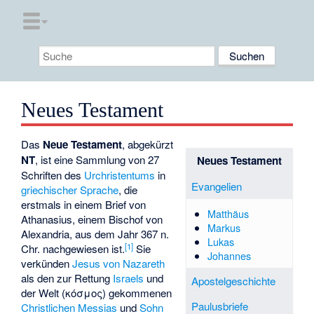
Neues Testament
Das
Neue Testament
, abgekürzt
NT
, ist eine Sammlung von 27
Neues Testament
Schriften des
Urchristentums
in
Evangelien
griechischer Sprache
, die
erstmals in einem Brief von
Matthäus
Athanasius, einem Bischof von
Markus
Alexandria, aus dem Jahr 367 n.
Lukas
[
1
]
Chr. nachgewiesen ist.
Sie
Johannes
verkünden
Jesus von Nazareth
als den zur Rettung
Israels
und
Apostelgeschichte
der Welt (
κόσμος
) gekommenen
Paulusbriefe
Christlichen Messias
und
Sohn