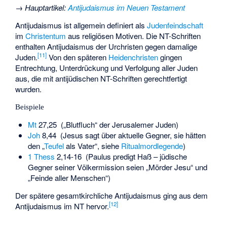
→
Hauptartikel
:
Antijudaismus im Neuen Testament
Antijudaismus ist allgemein definiert als
Judenfeindschaft
im
Christentum
aus religiösen Motiven. Die NT-Schriften
enthalten Antijudaismus der Urchristen gegen damalige
[
11
]
Juden.
Von den späteren
Heidenchristen
gingen
Entrechtung, Unterdrückung und Verfolgung aller Juden
aus, die mit antijüdischen NT-Schriften gerechtfertigt
wurden.
Beispiele
Mt
27,25 („Blutfluch“ der Jerusalemer Juden)
Joh
8,44 (Jesus sagt über aktuelle Gegner, sie hätten
den „
Teufel
als Vater“, siehe
Ritualmordlegende
)
1 Thess
2,14-16 (Paulus predigt Haß – jüdische
Gegner seiner Völkermission seien „Mörder Jesu“ und
„Feinde aller Menschen“)
Der spätere gesamtkirchliche Antijudaismus ging aus dem
[
12
]
Antijudaismus im NT hervor.