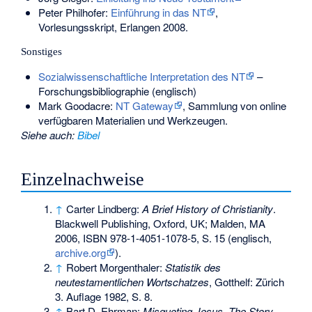
Peter Philhofer:
Einführung in das NT
,
Vorlesungsskript, Erlangen 2008.
Sonstiges
Sozialwissenschaftliche Interpretation des NT
–
Forschungsbibliographie (englisch)
Mark Goodacre:
NT Gateway
, Sammlung von online
verfügbaren Materialien und Werkzeugen.
Siehe auch
:
Bibel
Einzelnachweise
↑
Carter Lindberg:
A Brief History of Christianity
.
Blackwell Publishing, Oxford, UK; Malden, MA
2006,
ISBN 978-1-4051-1078-5
,
S.
15
(englisch,
archive.org
).
↑
Robert Morgenthaler:
Statistik des
neutestamentlichen Wortschatzes
, Gotthelf: Zürich
3. Auflage 1982, S. 8.
↑
Bart D. Ehrman:
Misquoting Jesus. The Story