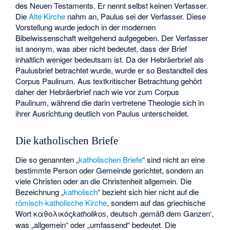
des Neuen Testaments. Er nennt selbst keinen Verfasser.
Die
Alte Kirche
nahm an, Paulus sei der Verfasser. Diese
Vorstellung wurde jedoch in der modernen
Bibelwissenschaft weitgehend aufgegeben. Der Verfasser
ist anonym, was aber nicht bedeutet, dass der Brief
inhaltlich weniger bedeutsam ist. Da der Hebräerbrief als
Paulusbrief betrachtet wurde, wurde er so Bestandteil des
Corpus Paulinum. Aus textkritischer Betrachtung gehört
daher der Hebräerbrief nach wie vor zum Corpus
Paulinum, während die darin vertretene Theologie sich in
ihrer Ausrichtung deutlich von Paulus unterscheidet.
Die katholischen Briefe
Die so genannten „
katholischen Briefe
“ sind nicht an eine
bestimmte Person oder Gemeinde gerichtet, sondern an
viele Christen oder an die Christenheit allgemein. Die
Bezeichnung „
katholisch
“ bezieht sich hier nicht auf die
römisch-katholische Kirche
, sondern auf das griechische
Wort
καθολικός
, deutsch
‚gemäß dem Ganzen‘
,
katholikos
was „allgemein“ oder „umfassend“ bedeutet. Die