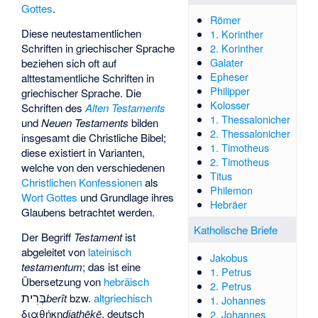
Gottes
.
Römer
Diese neutestamentlichen
1. Korinther
2. Korinther
Schriften in griechischer Sprache
Galater
beziehen sich oft auf
Epheser
alttestamentliche Schriften in
Philipper
griechischer Sprache
. Die
Kolosser
Schriften des
Alten Testaments
1. Thessalonicher
und
Neuen Testaments
bilden
2. Thessalonicher
insgesamt die
Christliche Bibel
;
1. Timotheus
diese existiert in Varianten,
2. Timotheus
welche von den verschiedenen
Titus
Christlichen Konfessionen
als
Philemon
Wort Gottes
und Grundlage ihres
Hebräer
Glaubens betrachtet werden.
Katholische Briefe
Der Begriff
Testament
ist
abgeleitet von
lateinisch
Jakobus
testamentum
; das ist eine
1. Petrus
Übersetzung von
hebräisch
2. Petrus
בְּרִית
bzw.
altgriechisch
berît
1. Johannes
διαθήκη
, deutsch
2. Johannes
diathēkē