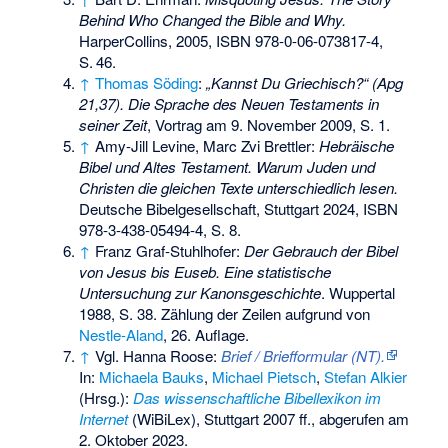
Behind Who Changed the Bible and Why.
HarperCollins, 2005,
ISBN 978-0-06-073817-4
,
S.
46
.
↑
Thomas Söding
:
„Kannst Du Griechisch?“ (Apg
21,37). Die Sprache des Neuen Testaments in
seiner Zeit
, Vortrag am 9. November 2009, S. 1.
↑
Amy-Jill Levine
,
Marc Zvi Brettler
:
Hebräische
Bibel und Altes Testament. Warum Juden und
Christen die gleichen Texte unterschiedlich lesen.
Deutsche Bibelgesellschaft, Stuttgart 2024,
ISBN
978-3-438-05494-4
, S. 8.
↑
Franz Graf-Stuhlhofer:
Der Gebrauch der Bibel
von Jesus bis Euseb. Eine statistische
Untersuchung zur Kanonsgeschichte
. Wuppertal
1988, S. 38. Zählung der Zeilen aufgrund von
Nestle-Aland
, 26. Auflage.
↑
Vgl. Hanna Roose:
Brief / Briefformular (NT).
In:
Michaela Bauks
,
Michael Pietsch
,
Stefan Alkier
(Hrsg.):
Das wissenschaftliche Bibellexikon im
Internet
(WiBiLex), Stuttgart 2007 ff., abgerufen am
2. Oktober 2023.