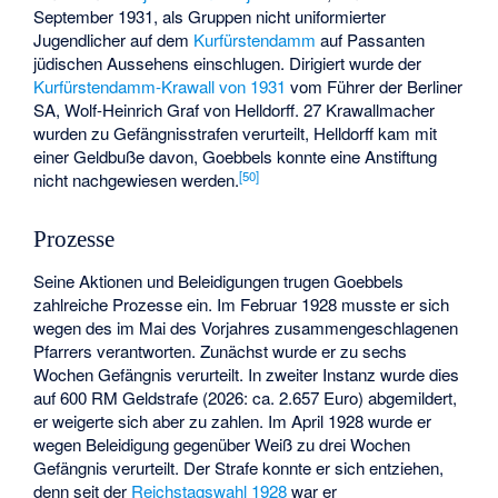
September 1931, als Gruppen nicht uniformierter
Jugendlicher auf dem
Kurfürstendamm
auf Passanten
jüdischen Aussehens einschlugen. Dirigiert wurde der
Kurfürstendamm-Krawall von 1931
vom Führer der Berliner
SA,
Wolf-Heinrich Graf von Helldorff
. 27 Krawallmacher
wurden zu Gefängnisstrafen verurteilt, Helldorff kam mit
einer Geldbuße davon, Goebbels konnte eine Anstiftung
[
50
]
nicht nachgewiesen werden.
Prozesse
Seine Aktionen und Beleidigungen trugen Goebbels
zahlreiche Prozesse ein. Im Februar 1928 musste er sich
wegen des im Mai des Vorjahres zusammengeschlagenen
Pfarrers verantworten. Zunächst wurde er zu sechs
Wochen Gefängnis verurteilt. In zweiter Instanz wurde dies
auf 600 RM Geldstrafe (2026: ca. 2.657 Euro) abgemildert,
er weigerte sich aber zu zahlen. Im April 1928 wurde er
wegen Beleidigung gegenüber Weiß zu drei Wochen
Gefängnis verurteilt. Der Strafe konnte er sich entziehen,
denn seit der
Reichstagswahl 1928
war er