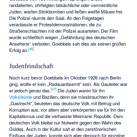
randalierten, ohrfeigten tatsächliche oder vermeintliche
Juden, warfen Stinkbomben und ließen weiße Mäuse frei.
Die Polizei räumte den Saal. An den Folgetagen
veranlasste er Protestdemonstrationen, die zu
Straßenschlachten mit der Polizei ausarteten. Der Film
wurde schließlich wegen „Gefährdung des deutschen
Ansehens“ verboten. Goebbels sah dies als seinen großen
[
46
]
Erfolg an.
Judenfeindschaft
Noch kurz bevor Goebbels im Oktober 1926 nach Berlin
ging, wollte er kein „Radauantisemit“ sein. Als Gauleiter war
[
47
]
er jedoch genau das.
Die Juden waren für ihn
Volksfeinde
und Bazillen, denn sie missbrauchten ihr
„Gastrecht“, beuteten das deutsche Volk mit Betrug und
Korruption aus, vor allem aber verkörperten sie für ihn den
Kapitalismus und die verhasste Weimarer Republik. Dem
deutschen Volk bleibe nur Notwehr gegen den Wahn des
Goldes. Auch in der Kultur sah er den zerstörerischen
Einfluss der Juden, konnte sich aber dennoch für einzelne