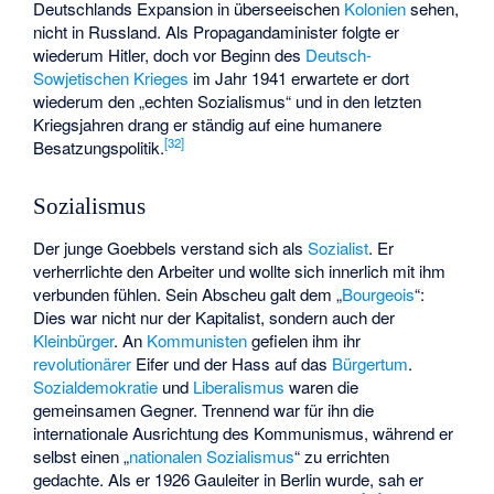
Deutschlands Expansion in überseeischen
Kolonien
sehen,
nicht in Russland. Als Propagandaminister folgte er
wiederum Hitler, doch vor Beginn des
Deutsch-
Sowjetischen Krieges
im Jahr 1941 erwartete er dort
wiederum den „echten Sozialismus“ und in den letzten
Kriegsjahren drang er ständig auf eine humanere
[
32
]
Besatzungspolitik.
Sozialismus
Der junge Goebbels verstand sich als
Sozialist
. Er
verherrlichte den Arbeiter und wollte sich innerlich mit ihm
verbunden fühlen. Sein Abscheu galt dem „
Bourgeois
“:
Dies war nicht nur der Kapitalist, sondern auch der
Kleinbürger
. An
Kommunisten
gefielen ihm ihr
revolutionärer
Eifer und der Hass auf das
Bürgertum
.
Sozialdemokratie
und
Liberalismus
waren die
gemeinsamen Gegner. Trennend war für ihn die
internationale Ausrichtung des Kommunismus, während er
selbst einen „
nationalen Sozialismus
“ zu errichten
gedachte. Als er 1926 Gauleiter in Berlin wurde, sah er