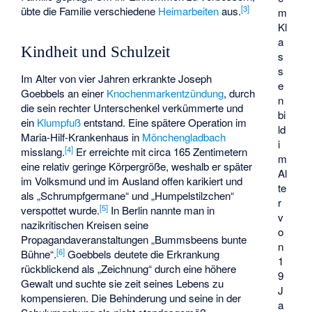
[
3
]
übte die Familie verschiedene
Heimarbeiten
aus.
m
Kl
a
Kindheit und Schulzeit
s
s
Im Alter von vier Jahren erkrankte Joseph
e
Goebbels an einer
Knochenmarkentzündung
, durch
n
die sein rechter Unterschenkel verkümmerte und
bi
ein
Klumpfuß
entstand. Eine spätere Operation im
ld
Maria-Hilf-Krankenhaus
in
Mönchengladbach
i
[
4
]
misslang.
Er erreichte mit circa 165 Zentimetern
m
eine relativ geringe Körpergröße, weshalb er später
Al
im Volksmund und im Ausland offen karikiert und
te
als „Schrumpfgermane“ und „Humpelstilzchen“
r
[
5
]
verspottet wurde.
In Berlin nannte man in
v
nazikritischen Kreisen seine
o
Propagandaveranstaltungen „Bummsbeens bunte
n
[
6
]
Bühne“.
Goebbels deutete die Erkrankung
1
rückblickend als „Zeichnung“ durch eine höhere
9
Gewalt und suchte sie zeit seines Lebens zu
J
kompensieren. Die Behinderung und seine in der
a