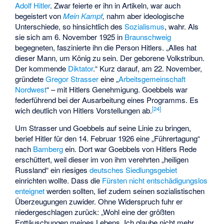
Adolf Hitler
. Zwar feierte er ihn in Artikeln, war auch
begeistert von
Mein Kampf
,
nahm aber ideologische
Unterschiede, so hinsichtlich des
Sozialismus
, wahr. Als
sie sich am 6. November 1925 in
Braunschweig
begegneten, faszinierte ihn die Person Hitlers. „Alles hat
dieser Mann, um König zu sein. Der geborene
Volkstribun
.
Der kommende
Diktator
.“ Kurz darauf, am 22. November,
gründete
Gregor Strasser
eine „
Arbeitsgemeinschaft
Nordwest
“ – mit Hitlers Genehmigung. Goebbels war
federführend bei der Ausarbeitung eines Programms. Es
[
24
]
wich deutlich von Hitlers Vorstellungen ab.
Um Strasser und Goebbels auf seine Linie zu bringen,
berief Hitler für den 14. Februar 1926 eine „Führertagung“
nach
Bamberg
ein. Dort war Goebbels von Hitlers Rede
erschüttert, weil dieser im von ihm verehrten „heiligen
Russland“ ein riesiges
deutsches Siedlungsgebiet
einrichten wollte. Dass die
Fürsten nicht entschädigungslos
enteignet
werden sollten, lief zudem seinen sozialistischen
Überzeugungen zuwider. Ohne Widerspruch fuhr er
niedergeschlagen zurück: „Wohl eine der größten
Enttäuschungen meines Lebens. Ich glaube nicht mehr