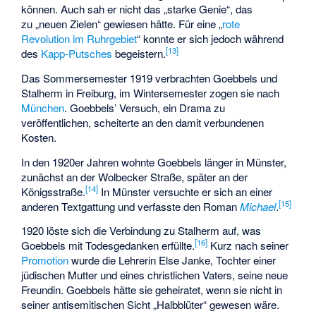
können. Auch sah er nicht das „starke Genie“, das
zu „neuen Zielen“ gewiesen hätte. Für eine „
rote
Revolution im Ruhrgebiet
“ konnte er sich jedoch während
[
13
]
des
Kapp-Putsches
begeistern.
Das Sommersemester 1919 verbrachten Goebbels und
Stalherm in Freiburg, im Wintersemester zogen sie nach
München
. Goebbels’ Versuch, ein Drama zu
veröffentlichen, scheiterte an den damit verbundenen
Kosten.
In den 1920er Jahren wohnte Goebbels länger in Münster,
zunächst an der Wolbecker Straße, später an der
[
14
]
Königsstraße.
In Münster versuchte er sich an einer
[
15
]
anderen Textgattung und verfasste den Roman
Michael
.
1920 löste sich die Verbindung zu Stalherm auf, was
[
16
]
Goebbels mit Todesgedanken erfüllte.
Kurz nach seiner
Promotion
wurde die Lehrerin Else Janke, Tochter einer
jüdischen Mutter und eines christlichen Vaters, seine neue
Freundin. Goebbels hätte sie geheiratet, wenn sie nicht in
seiner antisemitischen Sicht „Halbblüter“ gewesen wäre.