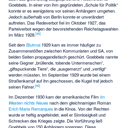
Goebbels. In einer von ihm gegründeten „Schule für Politik“
konnte er es wenigstens vor seinen Anhängern umgehen.
Jedoch außerhalb von Berlin konnte er unverändert
auftreten. Das Redeverbot fiel im Oktober 1927, das
Parteiverbot wegen der bevorstehenden Reichstagswahlen
[
45
]
im März 1928.
Seit dem
Blutmai
1929 kam es immer häufiger zu
Zusammenstößen zwischen Kommunisten und SA, von
beiden Seiten propagandistisch geschürt. Goebbels nannte
seine Gegner „brüllende, tobende Untermenschen“,
„giftspuckende Tiere“, die „ausgemerzt“ und „vertilgt“
werden müssten. Im September 1929 wurde bei einem
Straßenkampf auf ihn geschossen, die Kugel traf jedoch
[
46
]
seinen Fahrer.
Im Dezember 1930 kam der amerikanische Film
Im
Westen nichts Neues
nach dem gleichnamigen Roman
Erich Maria Remarques
in die Kinos. Von der Rechten
wurde er heftig angefeindet, weil er Sinnlosigkeit und
Schrecken des Krieges zeigte. Die Vorführung ließ
Goebbels von 150 Anhängern sprengen. Diese