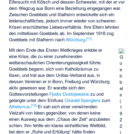
Eifersucht mit Kölsch und dessen Schwester, mit der er vor
dem Wegzug aus Bonn eine Beziehung eingegangen war.
Zwischen Goebbels und Stalherm entwickelte sich ein
leidenschaftliches, jedoch immer wieder von schweren
Krisen erschüttertes Liebesverhältnis. Ihre Eltern lehnten
den mittellosen Goebbels ab. Im September 1918 zog
[
11
]
Goebbels mit Stalherm nach
Würzburg
.
Mit dem Ende des Ersten Weltkrieges erlebte er
eine Krise, die zu einer zunehmenden
G
weltanschaulichen Orientierungslosigkeit führte.
o
Goebbels begann, sich vom Katholizismus zu
e
lösen, und trat aus dem Unitas-Verband aus, in
b
dessen Vereinen er in Bonn, Freiburg und Würzburg
b
aktiv gewesen war. Er wandte sich den
el
Gottesvorstellungen
Fjodor Dostojewskis
zu und
s
gelangte unter dem Einfluss
Oswald Spenglers
zum
(
[
12
]
Atheismus
.
Er sah sich einer verwirrenden
1
Vielzahl von Ideen gegenüber, von denen keine
9
einen Ausweg aus dem „Chaos der Zeit“ anzubieten
2
schien. Ihm fehlte ein klares einheitliches Weltbild,
2
bei dem er „Ruhe und Erfüllung“ hätte finden
)