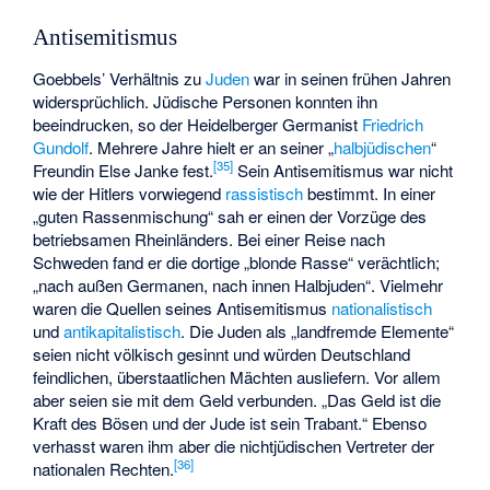
Antisemitismus
Goebbels’ Verhältnis zu
Juden
war in seinen frühen Jahren
widersprüchlich. Jüdische Personen konnten ihn
beeindrucken, so der Heidelberger Germanist
Friedrich
Gundolf
. Mehrere Jahre hielt er an seiner „
halbjüdischen
“
[
35
]
Freundin Else Janke fest.
Sein Antisemitismus war nicht
wie der Hitlers vorwiegend
rassistisch
bestimmt. In einer
„guten Rassenmischung“ sah er einen der Vorzüge des
betriebsamen Rheinländers. Bei einer Reise nach
Schweden fand er die dortige „blonde Rasse“ verächtlich;
„nach außen Germanen, nach innen Halbjuden“. Vielmehr
waren die Quellen seines Antisemitismus
nationalistisch
und
antikapitalistisch
. Die Juden als „landfremde Elemente“
seien nicht völkisch gesinnt und würden Deutschland
feindlichen, überstaatlichen Mächten ausliefern. Vor allem
aber seien sie mit dem Geld verbunden. „Das Geld ist die
Kraft des Bösen und der Jude ist sein Trabant.“ Ebenso
verhasst waren ihm aber die nichtjüdischen Vertreter der
[
36
]
nationalen Rechten.