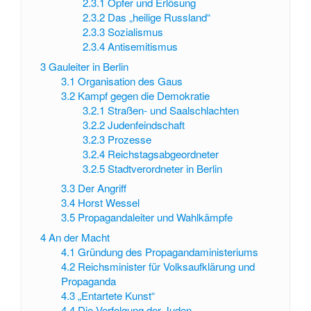
2.3.1
Opfer und Erlösung
2.3.2
Das „heilige Russland“
2.3.3
Sozialismus
2.3.4
Antisemitismus
3
Gauleiter in Berlin
3.1
Organisation des Gaus
3.2
Kampf gegen die Demokratie
3.2.1
Straßen- und Saalschlachten
3.2.2
Judenfeindschaft
3.2.3
Prozesse
3.2.4
Reichstagsabgeordneter
3.2.5
Stadtverordneter in Berlin
3.3
Der Angriff
3.4
Horst Wessel
3.5
Propagandaleiter und Wahlkämpfe
4
An der Macht
4.1
Gründung des Propagandaministeriums
4.2
Reichsminister für Volksaufklärung und
Propaganda
4.3
„Entartete Kunst“
4.4
Die Verfolgung der Juden