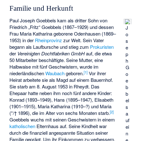
Familie und Herkunft
Paul Joseph Goebbels kam als dritter Sohn von
Friedrich „Fritz“ Goebbels (1867–1929) und dessen
J
Frau Maria Katharina geborene Odenhausen (1869–
o
1953) in der
Rheinprovinz
zur Welt. Sein Vater
s
begann als Laufbursche und stieg zum
Prokuristen
e
der
Vereinigten Dochtfabriken GmbH
auf, die etwa
p
50 Mitarbeiter beschäftigte. Seine Mutter, eine
h
Halbwaise mit fünf Geschwistern, wurde im
G
[
1
]
niederländischen
Waubach
geboren.
Vor ihrer
o
Heirat arbeitete sie als Magd auf einem Bauernhof.
e
Sie starb am 8. August 1953 in Rheydt. Das
b
Ehepaar hatte neben ihm noch fünf andere Kinder:
b
Konrad
(1893–1949),
Hans
(1895–1947), Elisabeth
el
(1901–1915), Maria Katharina (1910–?) und Maria
s
[
2
]
(*/† 1896), die im Alter von sechs Monaten starb.
a
Goebbels wuchs mit seinen Geschwistern in einem
uf
katholischen
Elternhaus auf. Seine Kindheit war
ei
durch die finanziell angespannte Situation seiner
n
Familie geprägt. Um ihr Einkommen zu verbessern,
e