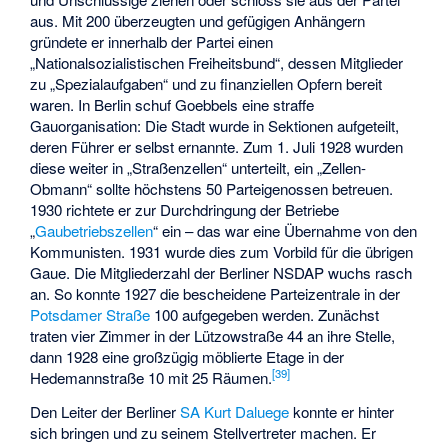
aus. Mit 200 überzeugten und gefügigen Anhängern
gründete er innerhalb der Partei einen
„Nationalsozialistischen Freiheitsbund“, dessen Mitglieder
zu „Spezialaufgaben“ und zu finanziellen Opfern bereit
waren. In Berlin schuf Goebbels eine straffe
Gauorganisation: Die Stadt wurde in Sektionen aufgeteilt,
deren Führer er selbst ernannte. Zum 1. Juli 1928 wurden
diese weiter in „Straßenzellen“ unterteilt, ein „Zellen-
Obmann“ sollte höchstens 50 Parteigenossen betreuen.
1930 richtete er zur Durchdringung der Betriebe
„
Gaubetriebszellen
“ ein – das war eine Übernahme von den
Kommunisten. 1931 wurde dies zum Vorbild für die übrigen
Gaue. Die Mitgliederzahl der Berliner NSDAP wuchs rasch
an. So konnte 1927 die bescheidene Parteizentrale in der
Potsdamer Straße
100 aufgegeben werden. Zunächst
traten vier Zimmer in der Lützowstraße 44 an ihre Stelle,
dann 1928 eine großzügig möblierte Etage in der
[
39
]
Hedemannstraße 10 mit 25 Räumen.
Den Leiter der Berliner
SA
Kurt Daluege
konnte er hinter
sich bringen und zu seinem Stellvertreter machen. Er