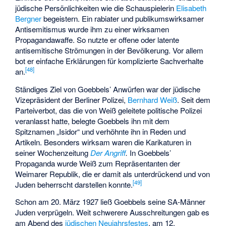
jüdische Persönlichkeiten wie die Schauspielerin
Elisabeth
Bergner
begeistern. Ein rabiater und publikumswirksamer
Antisemitismus wurde ihm zu einer wirksamen
Propagandawaffe. So nutzte er offene oder latente
antisemitische Strömungen in der Bevölkerung. Vor allem
bot er einfache Erklärungen für komplizierte Sachverhalte
[
48
]
an.
Ständiges Ziel von Goebbels’ Anwürfen war der jüdische
Vizepräsident der Berliner Polizei,
Bernhard Weiß
. Seit dem
Parteiverbot, das die von Weiß geleitete politische Polizei
veranlasst hatte, belegte Goebbels ihn mit dem
Spitznamen „Isidor“ und verhöhnte ihn in Reden und
Artikeln. Besonders wirksam waren die Karikaturen in
seiner Wochenzeitung
Der Angriff
.
In Goebbels’
Propaganda wurde Weiß zum Repräsentanten der
Weimarer Republik, die er damit als unterdrückend und von
[
49
]
Juden beherrscht darstellen konnte.
Schon am 20. März 1927 ließ Goebbels seine SA-Männer
Juden verprügeln. Weit schwerere Ausschreitungen gab es
am Abend des
jüdischen Neujahrsfestes
, am 12.