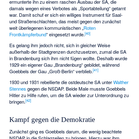
ermunterte ihn zu einem raschen Ausbau der SA, die
damals wegen eines Verbotes als „Sportabteilung“ getarnt
war. Damit schuf er sich ein williges Instrument für Saal-
und Straßenschlachten, das meist gegen den zunächst
weit überlegenen kommunistischen „
Roten
[
40
]
Frontkämpferbund
“ eingesetzt wurde.
Es gelang ihm jedoch nicht, sich in gleicher Weise
außerhalb der Stadtgrenzen durchzusetzen, zumal die SA
in Brandenburg sich ihm nicht fügen wollte. Deshalb wurde
1929 ein eigener Gau „Brandenburg“ gebildet, während
[
41
]
Goebbels der Gau „Groß-Berlin“ verblieb.
1930 und 1931 rebellierte die ostdeutsche SA unter
Walther
Stennes
gegen die NSDAP. Beide Male musste Goebbels
Hitler zu Hilfe rufen, um die SA wieder zur Unterordnung zu
[
42
]
bringen.
Kampf gegen die Demokratie
Zunächst ging es Goebbels darum, die wenig beachtete
NSDAP in die Schlagzeilen zu bringen. Hierzu war ihm