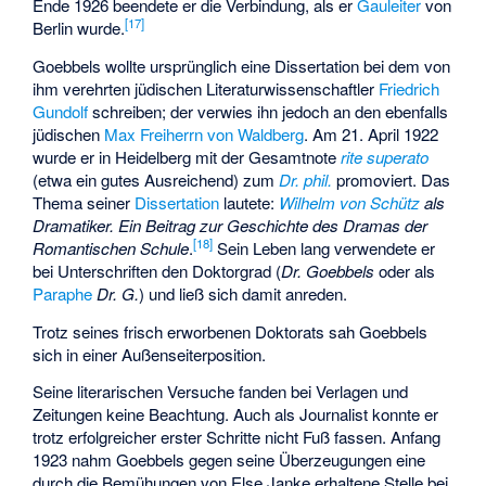
Ende 1926 beendete er die Verbindung, als er
Gauleiter
von
[
17
]
Berlin wurde.
Goebbels wollte ursprünglich eine Dissertation bei dem von
ihm verehrten jüdischen Literaturwissenschaftler
Friedrich
Gundolf
schreiben; der verwies ihn jedoch an den ebenfalls
jüdischen
Max Freiherrn von Waldberg
. Am 21. April 1922
wurde er in Heidelberg mit der Gesamtnote
rite superato
(etwa ein gutes Ausreichend) zum
Dr. phil.
promoviert. Das
Thema seiner
Dissertation
lautete:
Wilhelm von Schütz
als
Dramatiker. Ein Beitrag zur Geschichte des Dramas der
[
18
]
Romantischen Schule
.
Sein Leben lang verwendete er
bei Unterschriften den Doktorgrad (
Dr. Goebbels
oder als
Paraphe
Dr. G.
) und ließ sich damit anreden.
Trotz seines frisch erworbenen Doktorats sah Goebbels
sich in einer Außenseiterposition.
Seine literarischen Versuche fanden bei Verlagen und
Zeitungen keine Beachtung. Auch als Journalist konnte er
trotz erfolgreicher erster Schritte nicht Fuß fassen. Anfang
1923 nahm Goebbels gegen seine Überzeugungen eine
durch die Bemühungen von Else Janke erhaltene Stelle bei