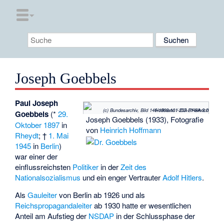
Joseph Goebbels
Paul Joseph
(c) Bundesarchiv, Bild 146-1968-101-20A / Heinrich Hoffmann / CC-BY-SA 3.0
Goebbels
(*
29.
Joseph Goebbels (1933), Fotografie
Oktober
1897
in
von
Heinrich Hoffmann
Rheydt
; †
1. Mai
1945
in
Berlin
)
war einer der
einflussreichsten
Politiker
in der
Zeit des
Nationalsozialismus
und ein enger Vertrauter
Adolf Hitlers
.
Als
Gauleiter
von Berlin ab 1926 und als
Reichspropagandaleiter
ab 1930 hatte er wesentlichen
Anteil am Aufstieg der
NSDAP
in der Schlussphase der