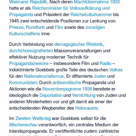
Weimarer Republik
. Nach deren
Machtübernahme
1933
hatte er als
Reichsminister für Volksaufklärung und
Propaganda
und Präsident der
Reichskulturkammer
bis
1945 zwei entscheidende Positionen zur Lenkung von
Presse
,
Rundfunk
und
Film
sowie des
sonstigen
Kulturschaffens
inne.
Durch Verbindung von
demagogischer
Rhetorik
,
durchchoreografierten
Massenveranstaltungen und
effektiver Nutzung moderner Technik für
Propagandazwecke
– insbesondere Film und
Radio
–
indoktrinierte
Goebbels große Teile des deutschen
Volkes
für den
Nationalsozialismus
. Er
diffamierte
Juden
und
Kommunisten
: Durch
antisemitische
Propaganda und
Aktionen wie die
Novemberpogrome 1938
bereitete er
ideologisch die
Deportation
und
Vernichtung
von Juden und
anderen Minderheiten vor und gilt damit als einer der
entscheidenden Wegbereiter des
Holocausts
.
Im
Zweiten Weltkrieg
war Goebbels selbst für die
Wochenschau
verantwortlich, ein zentrales Medium der
Inlandspropaganda. Er veröffentlichte zudem zahlreiche