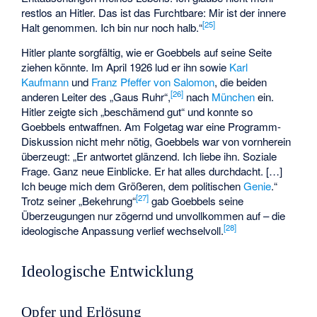
restlos an Hitler. Das ist das Furchtbare: Mir ist der innere
[
25
]
Halt genommen. Ich bin nur noch halb.“
Hitler plante sorgfältig, wie er Goebbels auf seine Seite
ziehen könnte. Im April 1926 lud er ihn sowie
Karl
Kaufmann
und
Franz Pfeffer von Salomon
, die beiden
[
26
]
anderen Leiter des „Gaus Ruhr“,
nach
München
ein.
Hitler zeigte sich „beschämend gut“ und konnte so
Goebbels entwaffnen. Am Folgetag war eine Programm-
Diskussion nicht mehr nötig, Goebbels war von vornherein
überzeugt: „Er antwortet glänzend. Ich liebe ihn. Soziale
Frage. Ganz neue Einblicke. Er hat alles durchdacht. […]
Ich beuge mich dem Größeren, dem politischen
Genie
.“
[
27
]
Trotz seiner „Bekehrung“
gab Goebbels seine
Überzeugungen nur zögernd und unvollkommen auf – die
[
28
]
ideologische Anpassung verlief wechselvoll.
Ideologische Entwicklung
Opfer und Erlösung