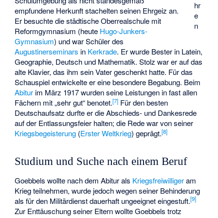
Schulumgebung als nicht standesgemäß
hr
empfundene Herkunft stachelten seinen Ehrgeiz an.
e
Er besuchte die städtische Oberrealschule mit
n
Reformgymnasium (heute
Hugo-Junkers-
Gymnasium
) und war Schüler des
Augustinerseminars
in
Kerkrade
. Er wurde Bester in Latein,
Geographie, Deutsch und Mathematik. Stolz war er auf das
alte Klavier, das ihm sein Vater geschenkt hatte. Für das
Schauspiel entwickelte er eine besondere Begabung. Beim
Abitur
im März 1917 wurden seine Leistungen in fast allen
[
7
]
Fächern mit „sehr gut“ benotet.
Für den besten
Deutschaufsatz durfte er die Abschieds- und Dankesrede
auf der Entlassungsfeier halten; die Rede war von seiner
[
8
]
Kriegsbegeisterung
(
Erster Weltkrieg
) geprägt.
Studium und Suche nach einem Beruf
Goebbels wollte nach dem Abitur als
Kriegsfreiwilliger
am
Krieg teilnehmen, wurde jedoch wegen seiner Behinderung
[
9
]
als für den Militärdienst dauerhaft ungeeignet eingestuft.
Zur Enttäuschung seiner Eltern wollte Goebbels trotz