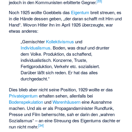
[
33
]
jedoch in den Kommunisten erbitterte Gegner.
Noch 1925 wollte Goebbels das
Eigentum
breit streuen, es
in die Hände dessen geben, „der daran schafft mit Hirn und
Hand“. Wovon Hitler ihn im April 1926 überzeugte, war
etwas anderes:
„Gemischter
Kollektivismus
und
Individualismus
. Boden, was drauf und drunter
dem Volke. Produktion, da schaffend,
individualistisch. Konzerne, Truste,
Fertigproduktion, Verkehr etc. sozialisiert.
Darüber läßt sich reden. Er hat das alles
durchgedacht.“
Dies blieb aber nicht seine Position, 1929 wollte er das
Privateigentum
erhalten sehen, allenfalls bei
Bodenspekulation
und
Warenhäusern
eine Ausnahme
machen. Und als er als Propagandaminister Rundfunk,
Presse und Film beherrschte, sah er darin den „wahren
Sozialismus“ – an eine Streuung des Eigentums dachte er
[
34
]
nun nicht mehr.