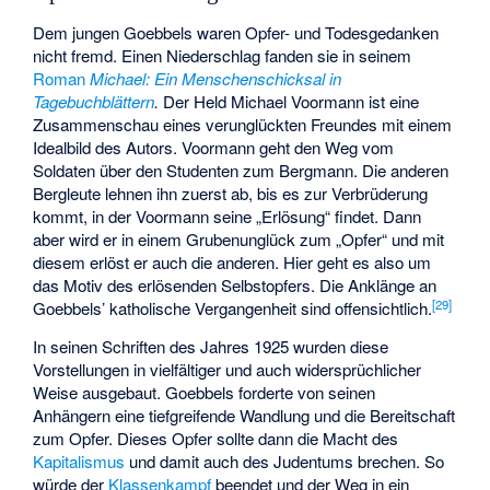
Dem jungen Goebbels waren Opfer- und Todesgedanken
nicht fremd. Einen Niederschlag fanden sie in seinem
Roman
Michael: Ein Menschenschicksal in
Tagebuchblättern
.
Der Held Michael Voormann ist eine
Zusammenschau eines verunglückten Freundes mit einem
Idealbild des Autors. Voormann geht den Weg vom
Soldaten über den Studenten zum Bergmann. Die anderen
Bergleute lehnen ihn zuerst ab, bis es zur Verbrüderung
kommt, in der Voormann seine „Erlösung“ findet. Dann
aber wird er in einem Grubenunglück zum „Opfer“ und mit
diesem erlöst er auch die anderen. Hier geht es also um
das Motiv des erlösenden Selbstopfers. Die Anklänge an
[
29
]
Goebbels’ katholische Vergangenheit sind offensichtlich.
In seinen Schriften des Jahres 1925 wurden diese
Vorstellungen in vielfältiger und auch widersprüchlicher
Weise ausgebaut. Goebbels forderte von seinen
Anhängern eine tiefgreifende Wandlung und die Bereitschaft
zum Opfer. Dieses Opfer sollte dann die Macht des
Kapitalismus
und damit auch des Judentums brechen. So
würde der
Klassenkampf
beendet und der Weg in ein