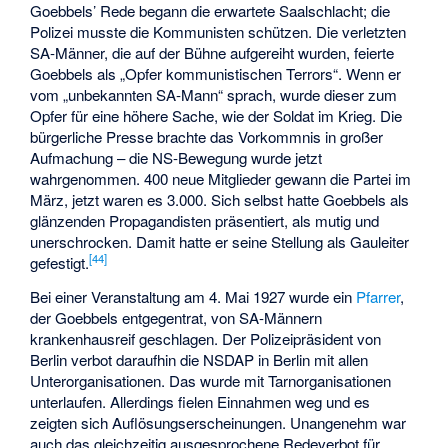
Goebbels’ Rede begann die erwartete Saalschlacht; die
Polizei musste die Kommunisten schützen. Die verletzten
SA-Männer, die auf der Bühne aufgereiht wurden, feierte
Goebbels als „Opfer kommunistischen Terrors“. Wenn er
vom „unbekannten SA-Mann“ sprach, wurde dieser zum
Opfer für eine höhere Sache, wie der Soldat im Krieg. Die
bürgerliche Presse brachte das Vorkommnis in großer
Aufmachung – die NS-Bewegung wurde jetzt
wahrgenommen. 400 neue Mitglieder gewann die Partei im
März, jetzt waren es 3.000. Sich selbst hatte Goebbels als
glänzenden Propagandisten präsentiert, als mutig und
unerschrocken. Damit hatte er seine Stellung als Gauleiter
[
44
]
gefestigt.
Bei einer Veranstaltung am 4. Mai 1927 wurde ein
Pfarrer
,
der Goebbels entgegentrat, von SA-Männern
krankenhausreif geschlagen. Der Polizeipräsident von
Berlin verbot daraufhin die NSDAP in Berlin mit allen
Unterorganisationen. Das wurde mit Tarnorganisationen
unterlaufen. Allerdings fielen Einnahmen weg und es
zeigten sich Auflösungserscheinungen. Unangenehm war
auch das gleichzeitig ausgesprochene Redeverbot für