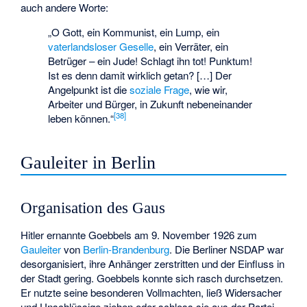
auch andere Worte:
„O Gott, ein Kommunist, ein Lump, ein
vaterlandsloser Geselle
, ein Verräter, ein
Betrüger – ein Jude! Schlagt ihn tot! Punktum!
Ist es denn damit wirklich getan? […] Der
Angelpunkt ist die
soziale Frage
, wie wir,
Arbeiter und Bürger, in Zukunft nebeneinander
[
38
]
leben können.“
Gauleiter in Berlin
Organisation des Gaus
Hitler ernannte Goebbels am 9. November 1926 zum
Gauleiter
von
Berlin-Brandenburg
. Die Berliner NSDAP war
desorganisiert, ihre Anhänger zerstritten und der Einfluss in
der Stadt gering. Goebbels konnte sich rasch durchsetzen.
Er nutzte seine besonderen Vollmachten, ließ Widersacher
und Unschlüssige ziehen oder schloss sie aus der Partei