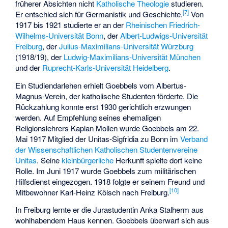
früherer Absichten nicht
Katholische Theologie
studieren.
[
7
]
Er entschied sich für Germanistik und Geschichte.
Von
1917 bis 1921 studierte er an der
Rheinischen Friedrich-
Wilhelms-Universität Bonn
, der
Albert-Ludwigs-Universität
Freiburg
, der
Julius-Maximilians-Universität Würzburg
(1918/19), der
Ludwig-Maximilians-Universität München
und der
Ruprecht-Karls-Universität Heidelberg
.
Ein Studiendarlehen erhielt Goebbels vom Albertus-
Magnus-Verein, der katholische Studenten förderte. Die
Rückzahlung konnte erst 1930 gerichtlich erzwungen
werden. Auf Empfehlung seines ehemaligen
Religionslehrers Kaplan Mollen wurde Goebbels am 22.
Mai 1917 Mitglied der Unitas-Sigfridia zu Bonn im
Verband
der Wissenschaftlichen Katholischen Studentenvereine
Unitas
. Seine
kleinbürgerliche
Herkunft spielte dort keine
Rolle. Im Juni 1917 wurde Goebbels zum militärischen
Hilfsdienst eingezogen. 1918 folgte er seinem Freund und
[
10
]
Mitbewohner Karl-Heinz Kölsch nach Freiburg.
In Freiburg lernte er die Jurastudentin Anka Stalherm aus
wohlhabendem Haus kennen. Goebbels überwarf sich aus