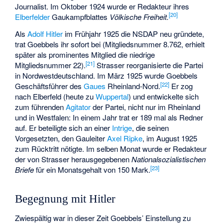
Journalist. Im Oktober 1924 wurde er Redakteur ihres
[
20
]
Elberfelder
Gaukampfblattes
Völkische Freiheit.
Als
Adolf Hitler
im Frühjahr 1925 die NSDAP neu gründete,
trat Goebbels ihr sofort bei (Mitgliedsnummer 8.762, erhielt
später als prominentes Mitglied die niedrige
[
21
]
Mitgliedsnummer 22).
Strasser reorganisierte die Partei
in Nordwestdeutschland. Im März 1925 wurde Goebbels
[
22
]
Geschäftsführer des
Gaues
Rheinland-Nord.
Er zog
nach Elberfeld (heute zu
Wuppertal
) und entwickelte sich
zum führenden
Agitator
der Partei, nicht nur im Rheinland
und in Westfalen: In einem Jahr trat er 189 mal als Redner
auf. Er beteiligte sich an einer
Intrige
, die seinen
Vorgesetzten, den Gauleiter
Axel Ripke
, im August 1925
zum Rücktritt nötigte. Im selben Monat wurde er Redakteur
der von Strasser herausgegebenen
Nationalsozialistischen
[
23
]
Briefe
für ein Monatsgehalt von 150 Mark.
Begegnung mit Hitler
Zwiespältig war in dieser Zeit Goebbels’ Einstellung zu