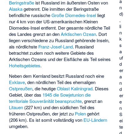
a
Beringstraße
ist Russland im äußersten Osten von
n
Alaska
getrennt. Die inmitten der Beringstraße
d)
befindliche russische
Große Diomedes-Insel
liegt
,
nur 4 km von der US-amerikanischen
Kleinen
li
Diomedes-Insel
entfernt. Der gesamte nördliche Teil
n
des Landes grenzt an den
Arktischen Ozean
. Dort
k
liegen verschiedene zu Russland gehörende Inseln,
s
als nördlichste
Franz-Josef-Land
. Russland
a
betrachtet zudem noch weitere Gebiete des
uf
Arktischen Ozeans und der Eisfläche als Teil seines
d
Hoheitsgebietes
.
er
Neben dem Kernland besitzt Russland noch eine
a
Exklave
, den nördlichen Teil des ehemaligen
n
Ostpreußen
, die heutige
Oblast Kaliningrad
. Dieses
d
Gebiet, über das
1945 die Sowjetunion die
er
territoriale Souveränität beanspruchte
, grenzt an
e
Litauen
(227 km) und den südlichen Teil des
n
früheren Ostpreußen, der jetzt zu
Polen
gehört
S
(206 km). Es ist somit vollständig von
EU-Ländern
ei
umgeben.
te
d