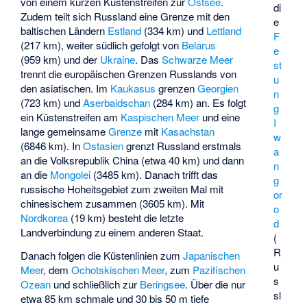
von einem kurzen Küstenstreifen zur
Ostsee
.
di
Zudem teilt sich Russland eine Grenze mit den
e
baltischen Ländern
Estland
(334 km) und
Lettland
F
(217 km), weiter südlich gefolgt von
Belarus
e
(959 km) und der
Ukraine
. Das
Schwarze Meer
st
trennt die europäischen Grenzen Russlands von
u
den asiatischen. Im
Kaukasus
grenzen
Georgien
n
(723 km) und
Aserbaidschan
(284 km) an. Es folgt
g
ein Küstenstreifen am
Kaspischen Meer
und eine
I
lange gemeinsame
Grenze
mit
Kasachstan
w
(6846 km). In
Ostasien
grenzt Russland erstmals
a
an die Volksrepublik China (etwa 40 km) und dann
n
an die
Mongolei
(3485 km). Danach trifft das
g
russische Hoheitsgebiet zum zweiten Mal mit
or
chinesischem zusammen (3605 km). Mit
o
Nordkorea
(19 km) besteht die letzte
d
Landverbindung zu einem anderen Staat.
(
R
Danach folgen die Küstenlinien zum
Japanischen
u
Meer
, dem
Ochotskischen Meer
, zum
Pazifischen
s
Ozean
und schließlich zur
Beringsee
. Über die nur
sl
etwa 85 km schmale und 30 bis 50 m tiefe