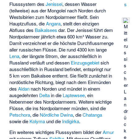
Flusssystem des
Jenissei
, dessen Wasser
s
(teilweise) aus der Mongolei nach Norden durch
Westsibirien zum Nordpolarmeer fließt. Sein
Hauptzufluss, die
Angara
, stellt den einzigen
M
Abfluss des
Baikalsees
dar. Der Jenissei führt dem
itt
Nordpolarmeer jährlich etwa 600 km³ Wasser zu.
el
Damit verzeichnet er die höchste Durchflussmenge
ru
aller russischen Flüsse. Die rund 4300 km lange
s
Lena
, der längste Strom, der ausschließlich in
si
Russland verläuft und dessen
Einzugsgebiet
sich
s
ausschließlich in Russland befindet, entspringt nur
c
5 km vom Baikalsee entfernt. Sie fließt zunächst in
h
nordöstliche Richtung, biegt nach dem Einmünden
er
des
Aldan
nach Norden und mündet in einem
L
ausgedehnten
Delta
in die
Laptewsee
, ein
a
Nebenmeer des Nordpolarmeers. Weitere wichtige
n
Flüsse, die ins Nordpolarmeer münden, sind die
dr
Petschora
, die
Nördliche Dwina
, die
Chatanga
ü
sowie die
Kolyma
und die
Indigirka
.
c
k
Ein weiteres wichtiges Flusssystem bildet der
Amur
e
mit seinem Zufluss
Schilka
. Mit dessen Quellfluss