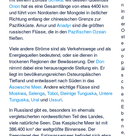
n
Onon
hat es eine Gesamtlänge von etwa 4400 km
in
und führt vom Nordosten der Mongolei in östlicher
d
Richtung entlang der chinesischen Grenze zur
er
Pazifikküste. Amur und
Anadyr
sind die größten
O
russischen Flüsse, die in den
Pazifischen Ozean
st
fließen.
e
Viele andere Ströme sind als Verkehrswege und als
ur
Energiequellen bedeutend, oder sie dienen in
o
trockenen Regionen der Bewässerung. Der
Don
p
nimmt dabei eine herausragende Stellung ein. Er
äi
liegt im bevölkerungsreichen Osteuropäischen
s
Tiefland und entwässert nach Süden in das
c
Asowsche Meer
. Andere wichtige Flüsse sind
h
Moskwa
,
Selenga
,
Tobol
,
Steinige Tunguska
,
Untere
e
Tunguska
,
Ural
und
Ussuri
.
n
E
In Russland gibt es, besonders im ehemals
b
vergletscherten nordwestlichen Teil des Landes,
e
viele natürliche Seen. Das Kaspische Meer ist mit
n
386.400 km² der weltgrößte Binnensee. Der
e,
Seespiegel des Salzwassersees befindet sich etwa