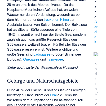
n
28 m unterhalb des Meeresniveaus. Da das
a
Kaspische Meer keinen Abfluss hat, entweicht
h
Wasser nur durch Verdunstung, wodurch es bei
e
dem hier herrschenden
trockenen Klima
zur
S
Auskristallisation von Salzen kommt. Der Baikalsee
ar
hat als ältester Süßwassersee eine Tiefe von
ai
1642 m, womit er nicht nur der tiefste See, sondern
s
zugleich auch das größte Reservoir flüssigen
k
Süßwassers weltweit (ca. ein Fünftel aller flüssigen
Süßwasserreserven) ist. Weitere wichtige und
große Seen sind
Ladogasee
(größter Binnensee
L
Europas),
Onegasee
und
Taimyrsee
.
a
Siehe auch
:
Liste der Wasserfälle in Russland
n
d
s
Gebirge und Naturschutzgebiete
c
h
Rund 40 % der Fläche Russlands ist von Gebirgen
af
überzogen. Dabei bildet der
Ural
die Trennlinie
ts
zwischen dem europäischen und asiatischen Teil
bi
des Landes; er stellt allerdings wegen seiner