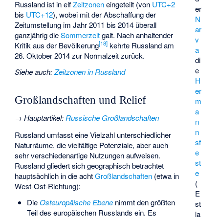
Russland ist in elf
Zeitzonen
eingeteilt (von
UTC+2
er
bis
UTC+12
), wobei mit der Abschaffung der
N
Zeitumstellung im Jahr 2011 bis 2014 überall
ar
ganzjährig die
Sommerzeit
galt. Nach anhaltender
v
[
18
]
Kritik aus der Bevölkerung
kehrte Russland am
a
26. Oktober 2014 zur Normalzeit zurück.
di
e
Siehe auch
:
Zeitzonen in Russland
H
er
Großlandschaften und Relief
m
a
→
Hauptartikel
:
Russische Großlandschaften
n
n
Russland umfasst eine Vielzahl unterschiedlicher
sf
Naturräume, die vielfältige Potenziale, aber auch
e
sehr verschiedenartige Nutzungen aufweisen.
st
Russland gliedert sich geographisch betrachtet
e
hauptsächlich in die acht
Großlandschaften
(etwa in
(
West-Ost-Richtung):
E
Die
Osteuropäische Ebene
nimmt den größten
st
Teil des europäischen Russlands ein. Es
la