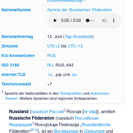
(
Souveränitätserklärung
)
National­hymne
Hymne der Russischen Föderation
12. Juni (
)
Nationalfeiertag
Tag Russlands
UTC+2
bis
UTC+12
Zeitzone
RUS
Kfz-Kennzeichen
RU
, RUS, 643
ISO 3166
.ru
, .рф und
.su
Internet-TLD
+7
Telefonvorwahl
1
Sprache der Nationalitäten in den
Teilrepubliken
und
Autonomen
Kreisen
. Weitere Sprachen sind regionale Amtssprachen.
ⓘ
Russland
(
russisch
Россия
[
rɐˈsʲijə
]), amtlich
Rossija
Russische Föderation
(russisch
Российская
ⓘ
Федерация
„
Russländische
Rossijskaja Federazija
[
A 2
]
Föderation“
), ist ein
Bundesstaat
in
Osteuropa
und