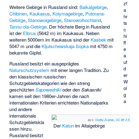
zf
Weitere Gebirge in Russland sind:
Baikalgebirge
,
a
Chibinen
,
Kaukasus
,
Kolymagebirge
,
Putorana-
hr
Gebirge
,
Stanowoigebirge
,
Stanowoihochland
,
ts
Tannu-ola-Gebirge
. Der höchste Berg in Russland
c
ist der
Elbrus
(5642 m) im Kaukasus. Neben
hi
weiteren 5000ern im Kaukasus sind der
Kasbek
mit
ff
5047 m und die
Kljutschewskaja Sopka
mit 4750 m
e
bekannte Gipfel.
a
uf
Russland besitzt ein ausgeprägtes
d
Naturschutzsystem
mit einer langen Tradition. Zu
er
den klassischen russischen
W
Schutzgebietskategorien wie den streng
ol
geschützten
Sapowedniki
oder den
Sakasniki
g
kamen seit den 1980er-Jahren die nach
a
internationalen Kriterien errichteten Nationalparks
und andere
internationale
(c) I,
Ondřej Žváček
,
CC BY 2.5
Schutzgebietskla
Der
Katun
im Altaigebirge
ssen hinzu.
Russland besitzt