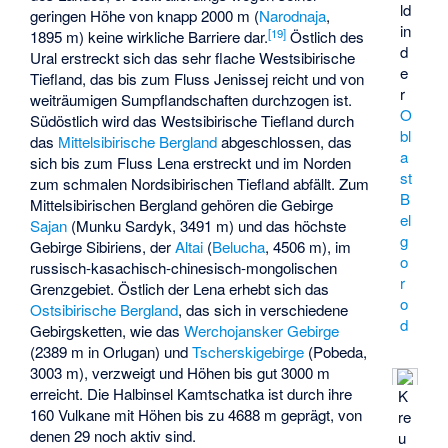
ld
geringen Höhe von knapp 2000 m (
Narodnaja
,
in
[
19
]
1895 m) keine wirkliche Barriere dar.
Östlich des
d
Ural erstreckt sich das sehr flache Westsibirische
e
Tiefland, das bis zum Fluss Jenissej reicht und von
r
weiträumigen Sumpflandschaften durchzogen ist.
O
Südöstlich wird das Westsibirische Tiefland durch
bl
das
Mittelsibirische Bergland
abgeschlossen, das
a
sich bis zum Fluss Lena erstreckt und im Norden
st
zum schmalen Nordsibirischen Tiefland abfällt. Zum
B
Mittelsibirischen Bergland gehören die Gebirge
el
Sajan
(
Munku Sardyk
, 3491 m) und das höchste
g
Gebirge Sibiriens, der
Altai
(
Belucha
, 4506 m), im
o
russisch-kasachisch-chinesisch-mongolischen
r
Grenzgebiet. Östlich der Lena erhebt sich das
o
Ostsibirische Bergland
, das sich in verschiedene
d
Gebirgsketten, wie das
Werchojansker Gebirge
(2389 m in
Orlugan
) und
Tscherskigebirge
(Pobeda,
3003 m), verzweigt und Höhen bis gut 3000 m
erreicht. Die Halbinsel Kamtschatka ist durch ihre
K
160 Vulkane mit Höhen bis zu 4688 m geprägt, von
re
denen 29 noch aktiv sind.
u