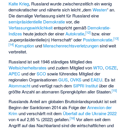
Kalte Krieg
, Russland wurde zwischenzeitlich ein wenig
demokratischer und näherte sich leicht „dem
Westen
“ an.
Die damalige Verfassung sieht für Russland eine
semipräsidentielle Demokratie
vor, die
Verfassungswirklichkeit
entspricht gemäß
Demokratie-
[
12
]
Indizes
heute jedoch der einer
Autokratie
,
bzw. einer
[
13
]
„superpräsidentielle(n) Herrschaft“ oder
Postdemokratie
.
[
14
]
Korruption
und
Menschenrechtsverletzungen
sind weit
verbreitet.
Russland ist seit 1946 ständiges Mitglied des
Weltsicherheitsrates
und zudem Mitglied von
WTO
,
OSZE
,
APEC
und der
SCO
sowie führendes Mitglied der
regionalen Organisationen
GUS
,
OVKS
und
EAEU
. Es ist
Atommacht
und verfügt nach dem
SIPRI Institut
über die
[
15
]
größte Anzahl an atomaren Sprengköpfen aller Staaten.
Russlands Anteil am globalen Bruttoinlandsprodukt ist seit
Beginn der Sanktionen 2014 als Folge der
Annexion der
Krim
und verschärft mit dem
Überfall auf die Ukraine 2022
[
16
]
von 4 auf 2,85 % (2022) gefallen.
Vor allem seit dem
Angriff auf das Nachbarland sind die wirtschaftlichen und