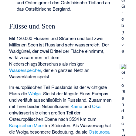
und Osten grenzt das Ostsibirische Tiefland an
G
das Ostsibirische Bergland.
r
e
b
Flüsse und Seen
ņ
o
Mit 120.000 Flüssen und Strömen und fast zwei
v
Millionen Seen ist Russland sehr wasserreich. Der
a
Waldgürtel, der zwei Drittel der Fläche einnimmt,
wirkt zusammen mit dem
Niederschlagsüberschuss als riesiger
Wasserspeicher
, der ein ganzes Netz an
G
Wasserläufen speist.
r
o
Im europäischen Teil Russlands ist der wichtigste
ßl
Fluss die
Wolga
. Sie ist der längste Fluss Europas
a
und verläuft ausschließlich in Russland. Zusammen
n
mit ihren beiden Nebenflüssen
Kama
und
Oka
d
entwässert sie einen großen Teil der
s
Osteuropäischen Ebene nach 3534 km zum
c
Kaspischen Meer
im Südosten. Als Wasserweg hat
h
die Wolga besondere Bedeutung, da sie
Osteuropa
af