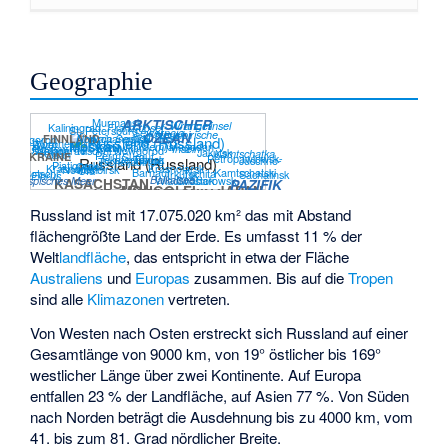
Geographie
Murmansk
ARKTISCHER
Wrangelinsel
Kaliningrad
Franz-Josef-
St. Petersburg
Sewernaja
Neusibirische
OZEAN
Norilsk
Archangelsk
FINNLAND
Nowaja Semlja
Nowgorod
Land
Woronesch
Twer
Moskau
Magadan
Syktywkar
Semlja
Rostow
Inseln
Nischni Nowgorod
Wolgograd
Samara
Jakutsk
Kamtschatka
Kasan
Perm
Surgut
UKRAINE
Petropawlowsk-
Jekaterinburg
Tomsk
Juschno-
Russland (Russland)
Tscheljabinsk
Pjatigorsk
Omsk
Krasnojarsk
Krasnodar
Nowosibirsk
Ufa
Barnaul
Kamtschatski
Sotschi
Tschita
Sachalinsk
Irkutsk
Elbrus
Wladiwostok
Baikalsee
Chabarowsk
Kaspisches Meer
KASACHSTAN
PAZIFIK
MONGOLEI
JAPAN
VR CHINA
VR CHINA
NORDKOREA
Russland ist mit 17.075.020 km² das mit Abstand
flächengrößte Land der Erde. Es umfasst 11 % der
Welt
landfläche
, das entspricht in etwa der Fläche
Australiens
und
Europas
zusammen. Bis auf die
Tropen
sind alle
Klimazonen
vertreten.
Von Westen nach Osten erstreckt sich Russland auf einer
Gesamtlänge von 9000 km, von 19° östlicher bis 169°
westlicher Länge über zwei Kontinente. Auf Europa
entfallen 23 % der Landfläche, auf Asien 77 %. Von Süden
nach Norden beträgt die Ausdehnung bis zu 4000 km, vom
41. bis zum 81. Grad nördlicher Breite.