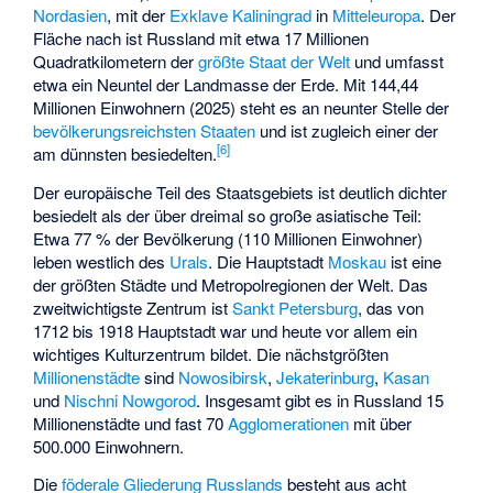
Nordasien
, mit der
Exklave Kaliningrad
in
Mitteleuropa
. Der
Fläche nach ist Russland mit etwa 17 Millionen
Quadratkilometern der
größte Staat der Welt
und umfasst
etwa ein Neuntel der Landmasse der Erde. Mit 144,44
Millionen Einwohnern (2025) steht es an neunter Stelle der
bevölkerungsreichsten Staaten
und ist zugleich einer der
[
6
]
am dünnsten besiedelten.
Der
europäische Teil
des Staatsgebiets ist deutlich dichter
besiedelt als der über dreimal so große asiatische Teil:
Etwa 77 % der Bevölkerung (110 Millionen Einwohner)
leben westlich des
Urals
. Die Hauptstadt
Moskau
ist eine
der größten Städte und Metropolregionen der Welt. Das
zweitwichtigste Zentrum ist
Sankt Petersburg
, das von
1712 bis 1918 Hauptstadt war und heute vor allem ein
wichtiges Kulturzentrum bildet. Die nächstgrößten
Millionenstädte
sind
Nowosibirsk
,
Jekaterinburg
,
Kasan
und
Nischni Nowgorod
. Insgesamt gibt es in Russland 15
Millionenstädte und fast 70
Agglomerationen
mit über
500.000 Einwohnern.
Die
föderale Gliederung Russlands
besteht aus acht