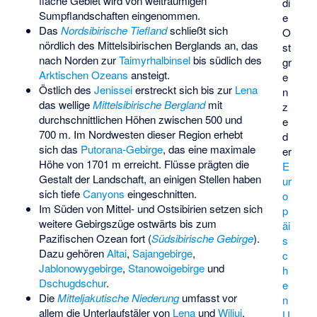
flache Gebiet wird von weiträumigen
di
Sumpflandschaften eingenommen.
e
Das
Nordsibirische Tiefland
schließt sich
O
nördlich des Mittelsibirischen Berglands an, das
st
nach Norden zur
Taimyrhalbinsel
bis südlich des
gr
Arktischen Ozeans
ansteigt.
e
Östlich des
Jenissei
erstreckt sich bis zur
Lena
n
das wellige
Mittelsibirische Bergland
mit
z
durchschnittlichen Höhen zwischen 500 und
e
700 m. Im Nordwesten dieser Region erhebt
d
sich das
Putorana-Gebirge
, das eine maximale
er
Höhe von 1701 m erreicht. Flüsse prägten die
E
Gestalt der Landschaft, an einigen Stellen haben
ur
sich tiefe
Canyons
eingeschnitten.
o
Im Süden von Mittel- und Ostsibirien setzen sich
p
weitere Gebirgszüge ostwärts bis zum
äi
Pazifischen Ozean fort (
Südsibirische Gebirge
).
s
Dazu gehören
Altai
,
Sajangebirge
,
c
Jablonowygebirge
,
Stanowoigebirge
und
h
Dschugdschur
.
e
Die
Mitteljakutische Niederung
umfasst vor
n
allem die Unterlaufstäler von
Lena
und
Wiljui
,
U