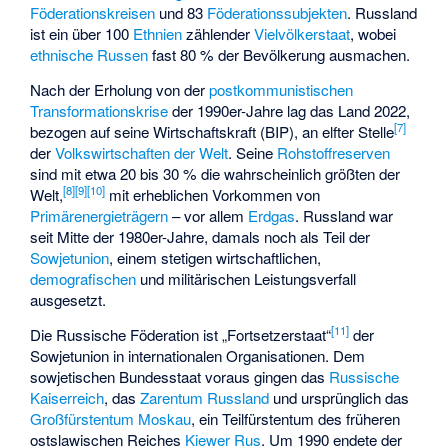
Föderationskreisen
und 83
Föderationssubjekten
. Russland
ist ein über 100
Ethnien
zählender
Vielvölkerstaat
, wobei
ethnische Russen
fast 80 % der Bevölkerung ausmachen.
Nach der Erholung von der
postkommunistischen
Transformationskrise
der 1990er-Jahre lag das Land 2022,
[
7
]
bezogen auf seine Wirtschaftskraft (BIP), an elfter Stelle
der
Volkswirtschaften der Welt
. Seine
Rohstoffreserven
sind mit etwa 20 bis 30 % die wahrscheinlich größten der
[
8
]
[
9
]
[
10
]
Welt,
mit erheblichen Vorkommen von
Primärenergieträgern
– vor allem
Erdgas
. Russland war
seit Mitte der 1980er-Jahre, damals noch als Teil der
Sowjetunion
, einem stetigen wirtschaftlichen,
demografischen
und militärischen Leistungsverfall
ausgesetzt.
[
11
]
Die Russische Föderation ist „
Fortsetzerstaat
“
der
Sowjetunion in internationalen Organisationen. Dem
sowjetischen Bundesstaat voraus gingen das
Russische
Kaiserreich
, das
Zarentum Russland
und ursprünglich das
Großfürstentum Moskau
, ein Teilfürstentum des früheren
ostslawischen Reiches
Kiewer Rus
. Um 1990 endete der