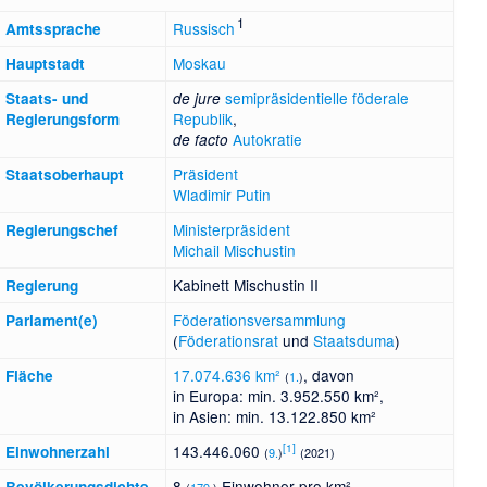
1
Russisch
Amtssprache
Moskau
Hauptstadt
semipräsidentielle
föderale
Staats- und
de jure
Republik
,
Regierungsform
Autokratie
de facto
Präsident
Staatsoberhaupt
Wladimir Putin
Ministerpräsident
Regierungschef
Michail Mischustin
Kabinett Mischustin II
Regierung
Föderationsversammlung
Parlament(e)
(
Föderationsrat
und
Staatsduma
)
17.074.636 km²
, davon
Fläche
(
1.
)
in Europa: min. 3.952.550 km²,
in Asien: min. 13.122.850 km²
[
1
]
143.446.060
Einwohnerzahl
(
9.
)
(2021)
8
Einwohner pro km²
Bevölkerungsdichte