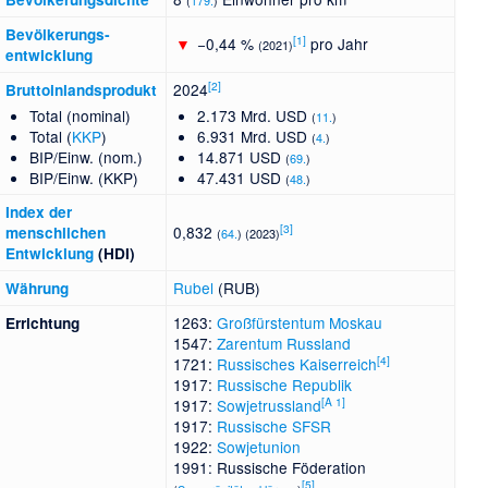
(
179.
)
Bevölkerungs­
[
1
]
▼
−0,44 %
pro Jahr
(2021)
entwicklung
[
2
]
2024
Bruttoinlandsprodukt
Total (nominal)
2.173 Mrd. USD
(
11.
)
Total (
KKP
)
6.931 Mrd. USD
(
4.
)
BIP/Einw. (nom.)
14.871 USD
(
69.
)
BIP/Einw. (KKP)
47.431 USD
(
48.
)
Index der
[
3
]
0,832
menschlichen
(
64.
) (2023)
Entwicklung
(HDI)
Rubel
(RUB)
Währung
1263:
Großfürstentum Moskau
Errichtung
1547:
Zarentum Russland
[
4
]
1721:
Russisches Kaiserreich
1917:
Russische Republik
[
A 1
]
1917:
Sowjetrussland
1917:
Russische SFSR
1922:
Sowjetunion
1991: Russische Föderation
[
5
]