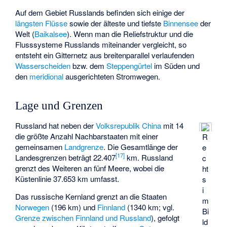
Auf dem Gebiet Russlands befinden sich einige der
längsten Flüsse
sowie der älteste und tiefste
Binnensee
der
Welt (
Baikalsee
). Wenn man die Reliefstruktur und die
Flusssysteme Russlands miteinander vergleicht, so
entsteht ein Gitternetz aus breitenparallel verlaufenden
Wasserscheiden
bzw. dem
Steppengürtel
im Süden und
den
meridional
ausgerichteten Stromwegen.
Lage und Grenzen
Russland hat neben der
Volksrepublik China
mit 14
die größte Anzahl
Nachbarstaaten
mit einer
R
gemeinsamen
Landgrenze
. Die Gesamtlänge der
e
[
17
]
Landesgrenzen beträgt 22.407
km. Russland
c
grenzt des Weiteren an fünf Meere, wobei die
ht
Küstenlinie 37.653 km umfasst.
s
i
Das russische Kernland grenzt an die Staaten
m
Norwegen
(196 km) und
Finnland
(1340 km; vgl.
Bi
Grenze zwischen Finnland und Russland
), gefolgt
ld