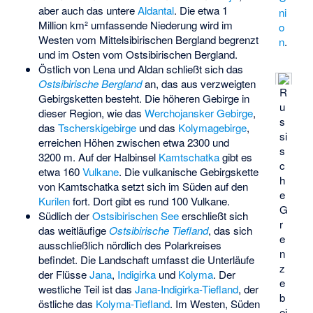
aber auch das untere
Aldantal
. Die etwa 1
ni
Million km² umfassende Niederung wird im
o
Westen vom Mittelsibirischen Bergland begrenzt
n
.
und im Osten vom Ostsibirischen Bergland.
Östlich von Lena und Aldan schließt sich das
Ostsibirische Bergland
an, das aus verzweigten
R
Gebirgsketten besteht. Die höheren Gebirge in
u
dieser Region, wie das
Werchojansker Gebirge
,
s
das
Tscherskigebirge
und das
Kolymagebirge
,
si
erreichen Höhen zwischen etwa 2300 und
s
3200 m. Auf der Halbinsel
Kamtschatka
gibt es
c
etwa 160
Vulkane
. Die vulkanische Gebirgskette
h
von Kamtschatka setzt sich im Süden auf den
e
Kurilen
fort. Dort gibt es rund 100 Vulkane.
G
Südlich der
Ostsibirischen See
erschließt sich
r
das weitläufige
Ostsibirische Tiefland
, das sich
e
ausschließlich nördlich des Polarkreises
n
befindet. Die Landschaft umfasst die Unterläufe
z
der Flüsse
Jana
,
Indigirka
und
Kolyma
. Der
e
westliche Teil ist das
Jana-Indigirka-Tiefland
, der
b
östliche das
Kolyma-Tiefland
. Im Westen, Süden
ei