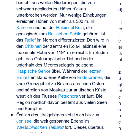
besteht aus weiten Niederungen, die von
n
schwach gegliederten Höhenrücken
d)
unterbrochen werden. Nur wenige Erhebungen
.
erreichen Höhen von mehr als 300 m. In
H
Karelien
und auf der
Halbinsel Kola
, die
ie
geologisch zum
Baltischen Schild
gehören, ist
r
das
Relief
im Norden differenzierter. Dort wird in
v
den
Chibinen
der zentralen Kola-Halbinsel eine
er
maximale Höhe von 1191 m erreicht. Im Süden
lä
geht das Osteuropäische Tiefland in die
uf
unterhalb des Meeresspiegels gelegene
t
Kaspische Senke
über. Während der
letzten
z
Eiszeit
entstand eine Kette von
Endmoränen
, die
u
vom Grenzgebiet zu Belarus aus nach Osten
gl
und nördlich von Moskau zur arktischen Küste
ei
westlich des Flusses
Petschora
verläuft. Die
c
Region nördlich davon besteht aus vielen Seen
h
und Sümpfen.
a
Östlich des Uralgebirges setzt sich bis zum
u
Jenissei
die weit gespannte Ebene im
c
Westsibirischen Tiefland
fort. Dieses überaus
h