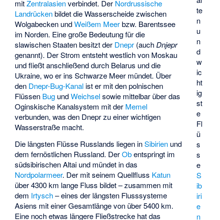
mit
Zentralasien
verbindet. Der
Nordrussische
te
Landrücken
bildet die Wasserscheide zwischen
n
Wolgabecken und
Weißem Meer
bzw. Barentssee
u
im Norden. Eine große Bedeutung für die
n
slawischen Staaten besitzt der
Dnepr
(auch
Dnjepr
d
genannt). Der Strom entsteht westlich von Moskau
w
und fließt anschließend durch Belarus und die
ic
Ukraine, wo er ins Schwarze Meer mündet. Über
ht
den
Dnepr-Bug-Kanal
ist er mit den polnischen
ig
Flüssen
Bug
und
Weichsel
sowie mittelbar über das
st
Oginskische Kanalsystem mit der
Memel
e
verbunden, was den Dnepr zu einer wichtigen
Fl
Wasserstraße macht.
ü
Die längsten Flüsse Russlands liegen in
Sibirien
und
s
dem fernöstlichen Russland. Der
Ob
entspringt im
s
südsibirischen Altai und mündet in das
e
Nordpolarmeer
. Der mit seinem Quellfluss
Katun
S
über 4300 km lange Fluss bildet – zusammen mit
ib
dem
Irtysch
– eines der längsten Flusssysteme
iri
Asiens mit einer Gesamtlänge von über 5400 km.
e
Eine noch etwas längere Fließstrecke hat das
n