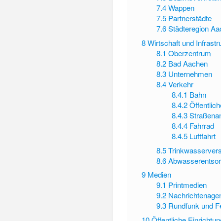
7.4
Wappen
7.5
Partnerstädte
7.6
Städteregion A
8
Wirtschaft und Infrastr
8.1
Oberzentrum
8.2
Bad Aachen
8.3
Unternehmen
8.4
Verkehr
8.4.1
Bahn
8.4.2
Öffentlic
8.4.3
Straßena
8.4.4
Fahrrad
8.4.5
Luftfahrt
8.5
Trinkwasserver
8.6
Abwasserentso
9
Medien
9.1
Printmedien
9.2
Nachrichtenage
9.3
Rundfunk und F
10
Öffentliche Einrichtu