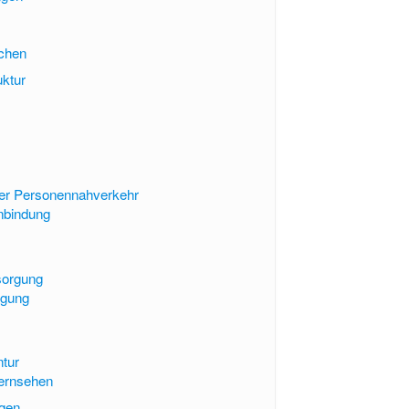
achen
uktur
her Personennahverkehr
nbindung
sorgung
rgung
ntur
ernsehen
ngen