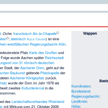
ⓘ
Wappen
t
:
Oche
;
französisch
Aix-la-Chapelle
ⓘ
Aken
;
lateinisch
) ist eine
Aquæ Granni
hein-westfälischen
Regierungsbezirk Köln
.
bedeutendste Pfalz
Karls des Großen
und
r Folge wurde Aachen später
Reichsstadt
ungsort von 31 römisch-deutschen
er Stadt, der
Aachener Dom
, geht auf die
gischen Baukunst
geltende
Pfalzkapelle
der
ndeten
Aachener Königspfalz
zurück.
Basi
hatz
wurde der Dom im Jahr 1978 als
Koordinaten
:
ltweit zweites
Kulturdenkmal
in die
Bundesland
:
enommen.
Regierungsbezirk
:
Landkreis
:
lied des
Landschaftsverbandes Rheinland
Höhe
:
tz
mit Wirkung vom 21. Oktober 2009