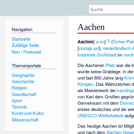
Aachen
Navigation
Startseite
ⓘ
Aachen
[
ˈaːxn̩
]
(
Öcher Plat
Zufällige Seite
[
ɛkslaʃaˈpɛl
];
niederländisch
Neu / Featured
kreisfreie
Großstadt
im
nordr
Die Aachener
Pfalz
war die 
Themenportale
wurde seine Grablege. In de
Geographie
und fast 600 Jahre lang
Krön
Geschichte
Königen
. Das Wahrzeichen d
Religion
als Meisterwerk der
karolin
Gesellschaft
von Karl dem Großen gegrü
Sport
Gemeinsam mit dem
Domsc
Technik
erstes deutsches und als we
Kunst und Kultur
UNESCO-Welterbeliste
aufg
Wissenschaft
Das heutige Aachen ist Mitg
und nach dem
Aachen-Gese