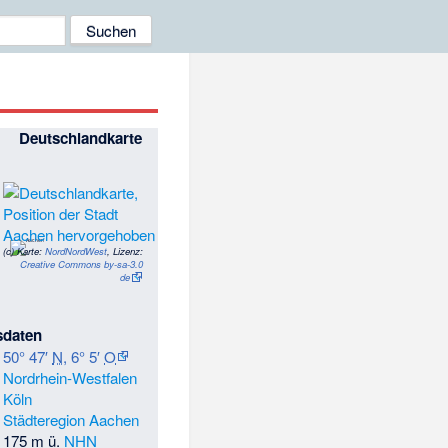
Deutschlandkarte
(c)
Karte:
NordNordWest
, Lizenz:
Creative Commons by-sa-3.0
de
sdaten
50° 47′
N
,
6° 5′
O
Nordrhein-Westfalen
Köln
Städteregion Aachen
175 m ü.
NHN