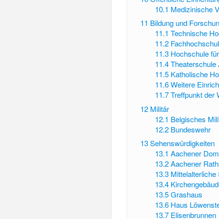
10.1
Medizinische 
11
Bildung und Forschu
11.1
Technische Ho
11.2
Fachhochschu
11.3
Hochschule für
11.4
Theaterschule 
11.5
Katholische H
11.6
Weitere Einric
11.7
Treffpunkt der
12
Militär
12.1
Belgisches Mil
12.2
Bundeswehr
13
Sehenswürdigkeiten
13.1
Aachener Do
13.2
Aachener Rat
13.3
Mittelalterlich
13.4
Kirchengebäud
13.5
Grashaus
13.6
Haus Löwenste
13.7
Elisenbrunnen