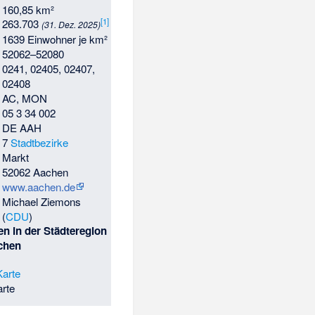
160,85 km²
[
1
]
263.703
(31. Dez. 2025)
1639 Einwohner je km²
52062–52080
0241, 02405, 02407,
02408
AC, MON
05 3 34 002
DE AAH
7
Stadtbezirke
Markt
52062 Aachen
www.aachen.de
Michael Ziemons
(
CDU
)
n in der Städteregion
chen
rte