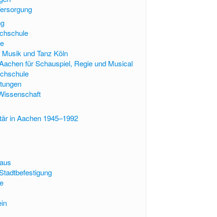
Versorgung
ng
chschule
le
 Musik und Tanz Köln
Aachen für Schauspiel, Regie und Musical
ochschule
htungen
 Wissenschaft
itär in Aachen 1945–1992
m
haus
e Stadtbefestigung
e
in