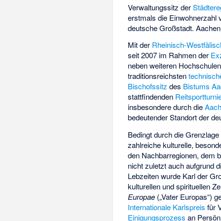
Verwaltungssitz der
Städter
erstmals die Einwohnerzahl v
deutsche Großstadt. Aachen
Mit der
Rheinisch-Westfälis
seit 2007 im Rahmen der
Exz
neben weiteren Hochschulen 
traditionsreichsten
technisch
Bischofssitz
des
Bistums A
stattfindenden
Reitsportturni
insbesondere durch die
Aach
bedeutender Standort der de
Bedingt durch die Grenzlage
zahlreiche kulturelle, beson
den Nachbarregionen, dem b
nicht zuletzt auch aufgrund
Lebzeiten wurde Karl der Gr
kulturellen und spirituellen 
Europae
(„Vater Europas“) gen
Internationale Karlspreis
für 
Einigungsprozess
an Persönl