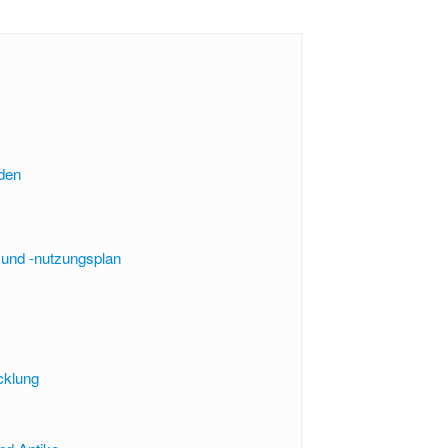
den
 und -nutzungsplan
cklung