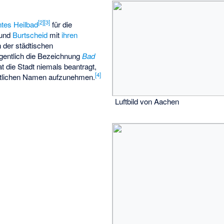
[
2
]
[
3
]
ntes Heilbad
für die
 und
Burtscheid
mit
ihren
In der städtischen
gentlich die Bezeichnung
Bad
t die Stadt niemals beantragt,
[
4
]
mtlichen Namen aufzunehmen.
Luftbild von Aachen