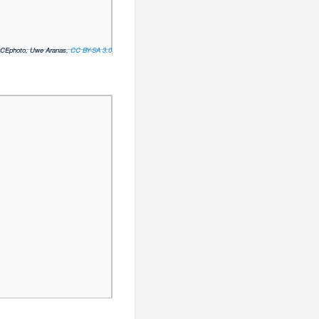
CEphoto, Uwe Aranas,
CC BY-SA 3.0