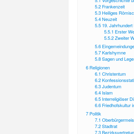
5.1
Vorgeschichte u
5.2
Frankenzeit
5.3
Heiliges Römis
5.4
Neuzeit
5.5
19. Jahrhundert
5.5.1
Erster We
5.5.2
Zweiter W
5.6
Eingemeindung
5.7
Karlshymne
5.8
Sagen und Leg
6
Religionen
6.1
Christentum
6.2
Konfessionsstati
6.3
Judentum
6.4
Islam
6.5
Interreligiöser D
6.6
Friedhofskultur 
7
Politik
7.1
Oberbürgermeis
7.2
Stadtrat
7.3
Bezirksvertretu