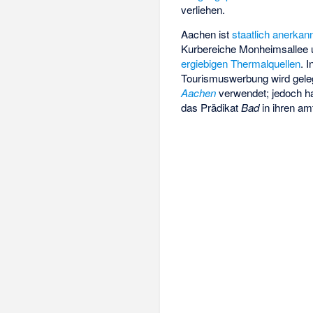
verliehen.
Aachen ist
staatlich anerkan
Kurbereiche Monheimsallee
ergiebigen Thermalquellen
. 
Tourismuswerbung wird gele
Aachen
verwendet; jedoch ha
das Prädikat
Bad
in ihren a