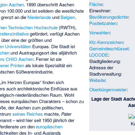
Fläche
:
egion Aachen
. 1890 überschritt Aachen
Einwohner:
on 100.000 und ist seitdem die westlichste
Bevölkerungsdichte
:
 grenzt an die
Niederlande
und
Belgien
.
Postleitzahlen
:
chen Technischen Hochschule
(RWTH),
Vorwahlen
:
ellenzinitiative
gefördert, verfügt Aachen
über eine der größten und
Kfz-Kennzeichen
:
en Universitäten
Europas. Die Stadt ist
Gemeindeschlüssel
:
achen
und Austragungsort des alljährlich
LOCODE
:
ers
CHIO Aachen
. Ferner ist sie
Stadtgliederung:
ener Printen
als lokale Spezialität ein
Adresse der
utschen Süßwarenindustrie.
Stadtverwaltung:
Website
:
 „im Herzen Europas“ finden sich
ders auch architektonische Einflüsse aus
Oberbürgermeister
:
elgisch-niederländischen Raum. Wohl
Lage der Stadt Aache
 dieses europäischen Charakters – schon zu
Aa
oße, der Aachen zum politischen,
Zentrum
seines Reiches
machte,
Pater
annt – wird hier seit 1950 jährlich der
Ka
Verdienste um den
europäischen
ichkeiten des In- und Auslands