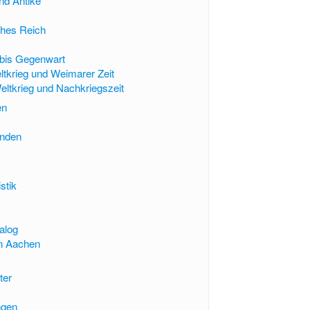
nd Antike
ches Reich
 bis Gegenwart
ltkrieg und Weimarer Zeit
eltkrieg und Nachkriegszeit
en
enden
stik
ialog
in Aachen
ter
ngen