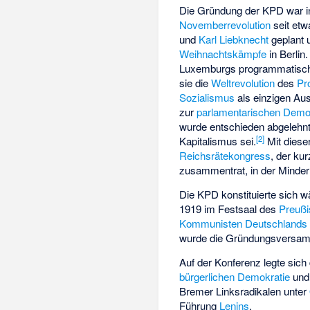
Die Gründung der KPD war i
Novemberrevolution
seit et
und
Karl Liebknecht
geplant u
Weihnachtskämpfe
in Berlin
Luxemburgs programmatisc
sie die
Weltrevolution
des
Pro
Sozialismus
als einzigen Au
zur
parlamentarischen Demo
wurde entschieden abgelehnt,
[
2
]
Kapitalismus sei.
Mit dieser
Reichsrätekongress
, der ku
zusammentrat, in der Minderh
Die KPD konstituierte sich 
1919 im Festsaal des
Preußi
Kommunisten Deutschlands
wurde die Gründungsversa
Auf der Konferenz legte sich
bürgerlichen Demokratie
und
Bremer Linksradikalen unter
Führung
Lenins
.