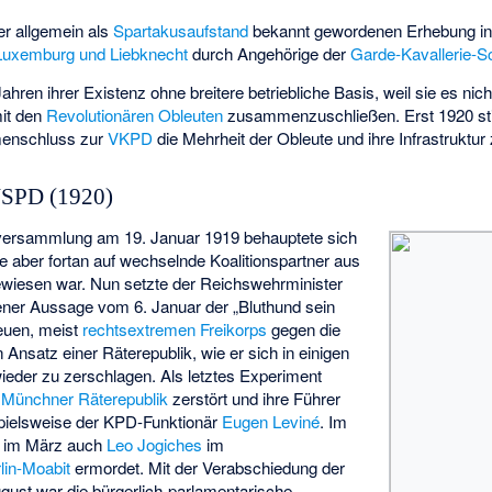
r allgemein als
Spartakusaufstand
bekannt gewordenen Erhebung in 
Luxemburg und Liebknecht
durch Angehörige der
Garde-Kavallerie-S
ahren ihrer Existenz ohne breitere betriebliche Basis, weil sie es nic
it den
Revolutionären Obleuten
zusammenzuschließen. Erst 1920 sti
enschluss zur
VKPD
die Mehrheit der Obleute und ihre Infrastruktur
USPD (1920)
lversammlung am 19. Januar 1919 behauptete sich
ie aber fortan auf wechselnde Koalitionspartner aus
wiesen war. Nun setzte der Reichswehrminister
gener Aussage vom 6. Januar der „Bluthund sein
neuen, meist
rechtsextremen
Freikorps
gegen die
Ansatz einer Räterepublik, wie er sich in einigen
wieder zu zerschlagen. Als letztes Experiment
e
Münchner Räterepublik
zerstört und ihre Führer
ispielsweise der KPD-Funktionär
Eugen Leviné
. Im
e im März auch
Leo Jogiches
im
lin-Moabit
ermordet. Mit der Verabschiedung der
ust war die bürgerlich-parlamentarische