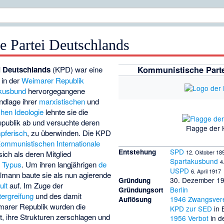
 Partei Deutschlands
i Deutschlands
(KPD) war eine
Kommunistische Parte
in der
Weimarer Republik
kusbund
hervorgegangene
ndlage ihrer
marxistischen
und
chen
Ideologie
lehnte sie die
publik ab und versuchte deren
Flagge der
pferisch
, zu überwinden. Die KPD
ommunistischen Internationale
SPD
Entstehung
12. Oktober 18
ich als deren Mitglied
Spartakusbund
4
n Typus
. Um ihren langjährigen
de
USPD
6. April 1917
lmann baute sie als nun agierende
30. Dezember 19
Gründung
ult
auf. Im Zuge der
Berlin
Gründungs­ort
ergreifung
und des damit
1946
Zwangsver
Auflösung
arer Republik wurden die
KPD zur SED
in 
, ihre Strukturen zerschlagen und
1956
Verbot
in d