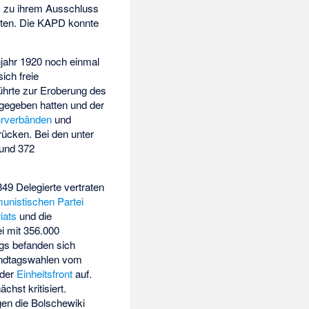
is zu ihrem Ausschluss
ten. Die KAPD konnte
.
jahr 1920 noch einmal
sich freie
hrte zur Eroberung des
fgegeben hatten und der
rverbänden
und
rücken. Bei den unter
 und 372
49 Delegierte vertraten
unistischen Partei
iats
und die
i mit 356.000
ings befanden sich
Landtagswahlen vom
 der
Einheitsfront
auf.
ächst kritisiert.
gen die Bolschewiki