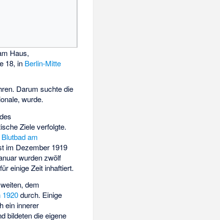
m Haus,
e 18, in
Berlin-Mitte
ühren. Darum suchte die
tionale, wurde.
 des
sche Ziele verfolgte.
n
Blutbad am
erst im Dezember 1919
anuar wurden zwölf
 für einige Zeit inhaftiert.
zweiten, dem
n 1920
durch. Einige
h ein innerer
d bildeten die eigene