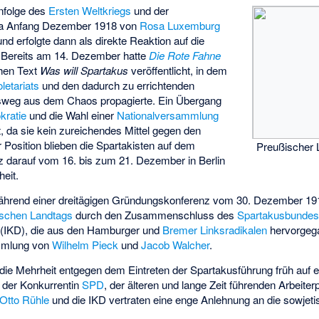
nfolge des
Ersten Weltkriegs
und der
wa Anfang Dezember 1918 von
Rosa Luxemburg
nd erfolgte dann als direkte Reaktion auf die
. Bereits am 14. Dezember hatte
Die Rote Fahne
hen Text
Was will Spartakus
veröffentlicht, in dem
letariats
und den dadurch zu errichtenden
sweg aus dem Chaos propagierte. Ein Übergang
kratie
und die Wahl einer
Nationalversammlung
 da sie kein zureichendes Mittel gegen den
 Position blieben die Spartakisten auf dem
Preußischer 
rz darauf vom 16. bis zum 21. Dezember in Berlin
eit.
während einer dreitägigen Gründungskonferenz vom 30. Dezember 19
schen Landtags
durch den Zusammenschluss des
Spartakusbunde
(IKD), die aus den Hamburger und
Bremer Linksradikalen
hervorgeg
mmlung von
Wilhelm Pieck
und
Jacob Walcher
.
 die Mehrheit entgegen dem Eintreten der Spartakusführung früh auf 
 der Konkurrentin
SPD
, der älteren und lange Zeit führenden Arbeiterp
Otto Rühle
und die IKD vertraten eine enge Anlehnung an die sowjet