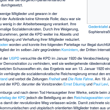
 durchgesetzt.
wenige Mitglieder und gewann in der
der Aufstände keine führende Rolle; dazu war sie
u wenig in der Arbeiterbewegung verankert. Ihre
Gedenktafel
a
emalige Sozialdemokraten. Durch ihre Weigerung,
Sophienstraß
lzunehmen, geriet die KPD weiter ins Abseits und
folgung und Verhaftung ihrer Mitglieder reduziert.
boten
worden und konnte ihre folgenden Parteitage nur illegal durchf
itglied der im selben Jahr gegründeten
Komintern
, der Dritten Interna
el der
USPD
versuchte die KPD im Januar 1920 die Verabschiedung
er Demonstration zu verhindern, weil sie weitergehende rätedemokrati
setzten Schusswaffen ein, das Ergebnis war am 13. Januar 1920 ei
hin verhängte die sozialdemokratische Reichsregierung erneut den 
tand
und verbot die Zeitungen
Freiheit
und
Die Rote Fahne
. Am 19. J
und der KPD, darunter die Vorsitzenden
Ernst Däumig
und
Paul Levi
,
emburgs und nach deren Tod Herausgeber ihrer Werke, setzte beim 
arteitag der KPD
jedoch die Beteiligung an den
Reichstagswahlen vo
ass damit der revolutionäre Weg verlassen würde. Damit zeichnete sic
kommunistischen und utopistisch orientierten Mitglieder traten aus un