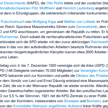
tei Deutschlands
(KAPD), die
Otto Rühle
leitete und der zunächst (b
tionalbolschewisten
Fritz Wolffheim
und
Heinrich Laufenberg
angehör
iel dann in Einzelgruppen, die sektiererisch miteinander konkurrierten
r
Putschversuch
von
Wolfgang Kapp
und
Walther von Lüttwitz
im Früh
nzen Reich: Spontane Massenstreiks führten zum
Generalstreik
, dem 
und KPD anschlossen, um gemeinsam die Republik zu retten. Er fü
 Ruhrarmee
. Doch sobald die rechtsnationalistischen Putschisten au
verbündete sich die SPD wieder mit den zuvor abtrünnigen
Reichsweh
iese in das von den aufständischen Arbeitern besetzte Ruhrrevier ein
kannten bürgerkriegsähnlichen Kämpfen kamen etwa 2000 Arbeiter
n ums Leben.
itag vom 4. bis 7. Dezember 1920 vereinigte sich die linke USPD (3
KPD (146 Delegierte vertraten 70.000 Mitglieder) zur
Vereinigten Komm
VKPD bekannte sich zur Komintern und peilte die
Diktatur des Proletar
ter dem Vorsitz von Levi und Ernst Däumig entstand eine Massenparte
r Zahl, die sie in der Weimarer Republik nie wieder erreichte. Allerd
 freien Gewerkschaften organisierten Arbeiter. Bei den preußischen 
D nur 5,5 % der Stimmen. 1921 rief die KPD-Zentrale zu einer Politik
urde von der Komintern, insbesondere von
Sinowjew
und
Bucharin
, zun
 von den
Kronstädter Matrosen angeführten Aufstand
linker Kräfte ge