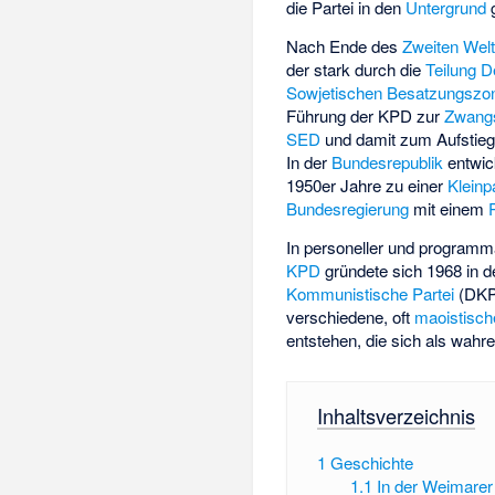
die Partei in den
Untergrund
g
Nach Ende des
Zweiten Welt
der stark durch die
Teilung 
Sowjetischen Besatzungszo
Führung der KPD zur
Zwangs
SED
und damit zum Aufstieg 
In der
Bundesrepublik
entwic
1950er Jahre zu einer
Kleinp
Bundesregierung
mit einem
In personeller und programm
KPD
gründete sich 1968 in d
Kommunistische Partei
(DKP
verschiedene, oft
maoistisch
entstehen, die sich als wahr
Inhaltsverzeichnis
1
Geschichte
1.1
In der Weimarer