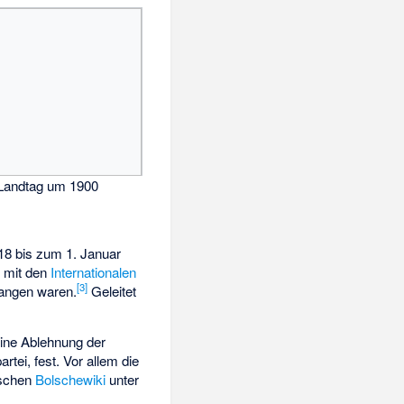
Landtag um 1900
18 bis zum 1. Januar
s
mit den
Internationalen
[
3
]
angen waren.
Geleitet
eine Ablehnung der
artei, fest. Vor allem die
ischen
Bolschewiki
unter