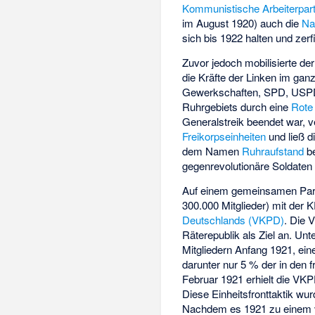
Kommunistische Arbeiterpar
im August 1920) auch die
Na
sich bis 1922 halten und zerf
Zuvor jedoch mobilisierte de
die Kräfte der Linken im ga
Gewerkschaften, SPD, USPD 
Ruhrgebiets durch eine
Rote
Generalstreik beendet war, 
Freikorpseinheiten
und ließ d
dem Namen
Ruhraufstand
be
gegenrevolutionäre Soldate
Auf einem gemeinsamen Parte
300.000 Mitglieder) mit der 
Deutschlands (VKPD)
. Die 
Räterepublik als Ziel an. Un
Mitgliedern Anfang 1921, eine
darunter nur 5 % der in den
Februar 1921 erhielt die VKP
Diese Einheitsfronttaktik w
Nachdem es 1921 zu einem