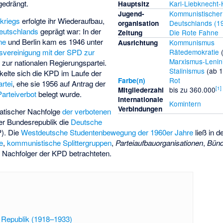
edrängt.
Karl-Liebknecht
Haupt­sitz
Kommunistische
Jugend­
kriegs
erfolgte ihr Wiederaufbau,
Deutschlands (1
organisation
Deutschlands
geprägt war: In der
Die Rote Fahne
Zeitung
ne
und Berlin kam es 1946 unter
Kommunismus
Aus­richtung
vereinigung mit der SPD zur
Rätedemokratie
(
Marxismus-Lenin
zur nationalen Regierungspartei.
Stalinismus
(ab 1
kelte sich die KPD im Laufe der
Rot
Farbe(n)
artei
, ehe sie 1956 auf Antrag der
[
1
]
bis zu 360.000
Mitglieder­zahl
Parteiverbot
belegt wurde.
Internationale
Komintern
Verbindungen
atischer Nachfolge
der verbotenen
er Bundesrepublik die
Deutsche
). Die
Westdeutsche Studentenbewegung der 1960er Jahre
ließ in 
e
,
kommunistische Splittergruppen
,
Parteiaufbauorganisationen
,
Bün
e Nachfolger der KPD betrachteten.
 Republik (1918–1933)