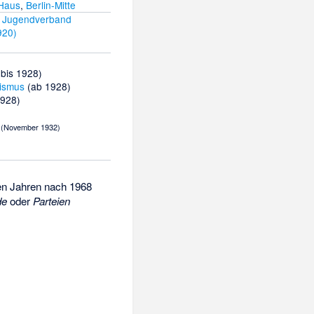
-Haus
,
Berlin-Mitte
r Jugendverband
920)
bis 1928)
ismus
(ab 1928)
928)
(November 1932)
den Jahren nach 1968
de
oder
Parteien