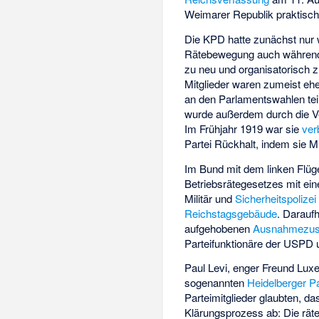
Weimarer Republik praktisch
Die KPD hatte zunächst nur 
Rätebewegung auch während 
zu neu und organisatorisch z
Mitglieder waren zumeist eh
an den Parlamentswahlen tei
wurde außerdem durch die Ver
Im Frühjahr 1919 war sie
ver
Partei Rückhalt, indem sie M
Im Bund mit dem linken Flüg
Betriebsrätegesetzes mit ein
Militär und
Sicherheitspolizei
Reichstagsgebäude
. Darauf
aufgehobenen
Ausnahmezus
Parteifunktionäre der USPD 
Paul Levi, enger Freund Lux
sogenannten
Heidelberger P
Parteimitglieder glaubten, d
Klärungsprozess ab: Die räte