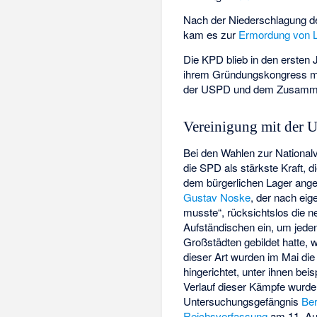
Nach der Niederschlagung de
kam es zur
Ermordung von 
Die KPD blieb in den ersten J
ihrem Gründungskongress m
der USPD und dem Zusamm
Vereinigung mit der 
Bei den Wahlen zur Nationa
die SPD als stärkste Kraft, d
dem bürgerlichen Lager ange
Gustav Noske
, der nach ei
musste“, rücksichtslos die 
Aufständischen ein, um jeden 
Großstädten gebildet hatte, 
dieser Art wurden im Mai di
hingerichtet, unter ihnen be
Verlauf dieser Kämpfe wurd
Untersuchungsgefängnis
Ber
Reichsverfassung
am 11. Aug