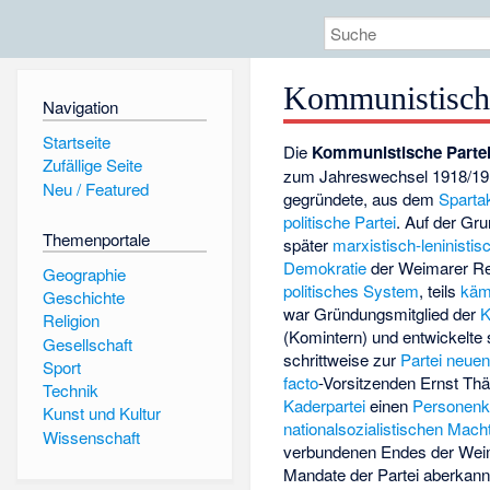
Kommunistische
Navigation
Startseite
Die
Kommunistische Parte
Zufällige Seite
zum Jahreswechsel 1918/19 
Neu / Featured
gegründete, aus dem
Sparta
politische Partei
. Auf der Gru
Themenportale
später
marxistisch-leninistis
Demokratie
der Weimarer Re
Geographie
politisches System
, teils
käm
Geschichte
war Gründungsmitglied der
K
Religion
(Komintern) und entwickelte s
Gesellschaft
schrittweise zur
Partei neue
Sport
facto
-Vorsitzenden Ernst Thä
Technik
Kaderpartei
einen
Personenk
Kunst und Kultur
nationalsozialistischen
Macht
Wissenschaft
verbundenen Endes der Weim
Mandate der Partei aberkannt