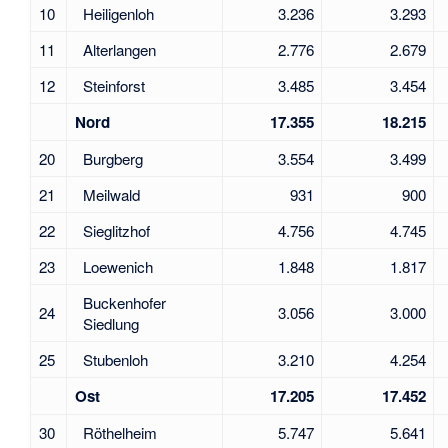
10
Heiligenloh
3.236
3.293
11
Alterlangen
2.776
2.679
12
Steinforst
3.485
3.454
Nord
17.355
18.215
20
Burgberg
3.554
3.499
21
Meilwald
931
900
22
Sieglitzhof
4.756
4.745
23
Loewenich
1.848
1.817
Buckenhofer
24
3.056
3.000
Siedlung
25
Stubenloh
3.210
4.254
Ost
17.205
17.452
30
Röthelheim
5.747
5.641