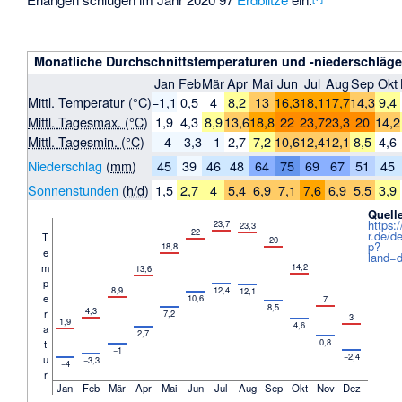
Monatliche Durchschnittstemperaturen und -niederschläge
Jan
Feb
Mär
Apr
Mai
Jun
Jul
Aug
Sep
Okt
Mittl. Temperatur (°C)
−1,1
0,5
4
8,2
13
16,3
18,1
17,7
14,3
9,4
Mittl. Tagesmax. (°C)
1,9
4,3
8,9
13,6
18,8
22
23,7
23,3
20
14,2
Mittl. Tagesmin. (°C)
−4
−3,3
−1
2,7
7,2
10,6
12,4
12,1
8,5
4,6
Niederschlag
(
mm
)
45
39
46
48
64
75
69
67
51
45
Sonnenstunden
(
h/d
)
1,5
2,7
4
5,4
6,9
7,1
7,6
6,9
5,5
3,9
Quell
https:
23,7
23,3
22
r.de/d
T
20
p?
18,8
e
land=
m
14,2
13,6
p
8,9
12,4
12,1
e
10,6
7
8,5
4,3
r
7,2
3
1,9
4,6
a
2,7
0,8
t
−1
−2,4
u
−3,3
−4
r
Jan
Feb
Mär
Apr
Mai
Jun
Jul
Aug
Sep
Okt
Nov
Dez