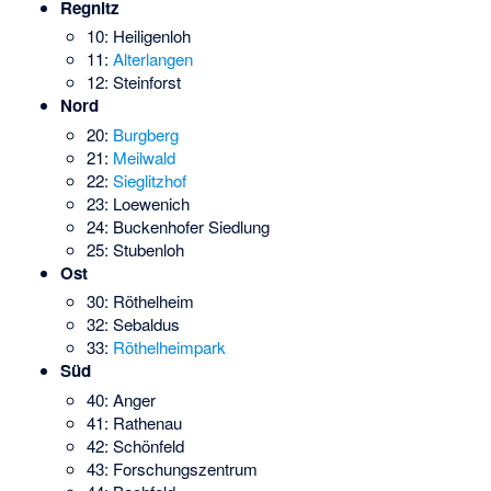
Regnitz
10: Heiligenloh
11:
Alterlangen
12: Steinforst
Nord
20:
Burgberg
21:
Meilwald
22:
Sieglitzhof
23: Loewenich
24: Buckenhofer Siedlung
25: Stubenloh
Ost
30: Röthelheim
32: Sebaldus
33:
Röthelheimpark
Süd
40: Anger
41: Rathenau
42: Schönfeld
43: Forschungszentrum