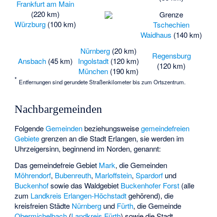
Frankfurt am Main
(220 km)
Grenze
Würzburg
(100 km)
Tschechien
Waidhaus
(140 km)
Nürnberg
(20 km)
Regensburg
Ansbach
(45 km)
Ingolstadt
(120 km)
(120 km)
München
(190 km)
*
Entfernungen sind gerundete Straßenkilometer bis zum Ortszentrum.
Nachbargemeinden
Folgende
Gemeinden
beziehungsweise
gemeindefreien
Gebiete
grenzen an die Stadt Erlangen, sie werden im
Uhrzeigersinn, beginnend im Norden, genannt:
Das gemeindefreie Gebiet
Mark
, die Gemeinden
Möhrendorf
,
Bubenreuth
,
Marloffstein
,
Spardorf
und
Buckenhof
sowie das Waldgebiet
Buckenhofer Forst
(alle
zum
Landkreis Erlangen-Höchstadt
gehörend), die
kreisfreien Städte
Nürnberg
und
Fürth
, die Gemeinde
Obermichelbach
(
Landkreis Fürth
) sowie die Stadt