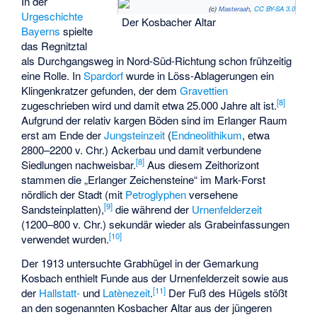
In der
(c)
Masteraah
,
CC BY-SA 3.0
Urgeschichte
Der
Kosbacher Altar
Bayerns
spielte
das Regnitztal
als Durchgangsweg in Nord-Süd-Richtung schon frühzeitig
eine Rolle. In
Spardorf
wurde in Löss-Ablagerungen ein
Klingenkratzer gefunden, der dem
Gravettien
[
8
]
zugeschrieben wird und damit etwa 25.000 Jahre alt ist.
Aufgrund der relativ kargen Böden sind im Erlanger Raum
erst am Ende der
Jungsteinzeit
(
Endneolithikum
, etwa
2800–2200 v. Chr.) Ackerbau und damit verbundene
[
8
]
Siedlungen nachweisbar.
Aus diesem Zeithorizont
stammen die „Erlanger Zeichensteine“ im Mark-Forst
nördlich der Stadt (mit
Petroglyphen
versehene
[
9
]
Sandsteinplatten),
die während der
Urnenfelderzeit
(1200–800 v. Chr.) sekundär wieder als Grabeinfassungen
[
10
]
verwendet wurden.
Der 1913 untersuchte Grabhügel in der Gemarkung
Kosbach enthielt Funde aus der Urnenfelderzeit sowie aus
[
11
]
der
Hallstatt-
und
Latènezeit
.
Der Fuß des Hügels stößt
an den sogenannten
Kosbacher Altar
aus der jüngeren