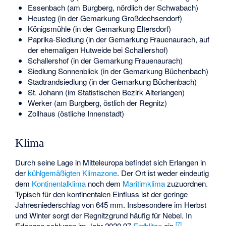
Essenbach (am Burgberg, nördlich der Schwabach)
Heusteg (in der Gemarkung Großdechsendorf)
Königsmühle (in der Gemarkung Eltersdorf)
Paprika-Siedlung (in der Gemarkung Frauenaurach, auf
der ehemaligen Hutweide bei Schallershof)
Schallershof (in der Gemarkung Frauenaurach)
Siedlung Sonnenblick (in der Gemarkung Büchenbach)
Stadtrandsiedlung (in der Gemarkung Büchenbach)
St. Johann (im Statistischen Bezirk Alterlangen)
Werker (am Burgberg, östlich der Regnitz)
Zollhaus (östliche Innenstadt)
Klima
Durch seine Lage in Mitteleuropa befindet sich Erlangen in
der
kühlgemäßigten Klimazone
. Der Ort ist weder eindeutig
dem
Kontinentalklima
noch dem
Maritimklima
zuzuordnen.
Typisch für den kontinentalen Einfluss ist der geringe
Jahresniederschlag von 645 mm. Insbesondere im Herbst
und Winter sorgt der Regnitzgrund häufig für Nebel. In
[
7
]
Erlangen schlugen im Jahr 2020 97
Erdblitze
ein.