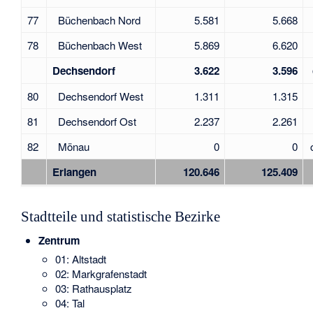
77
Büchenbach Nord
5.581
5.668
78
Büchenbach West
5.869
6.620
Dechsendorf
3.622
3.596
80
Dechsendorf West
1.311
1.315
81
Dechsendorf Ost
2.237
2.261
82
Mönau
0
0
Erlangen
120.646
125.409
Stadtteile und statistische Bezirke
Zentrum
01: Altstadt
02: Markgrafenstadt
03: Rathausplatz
04: Tal