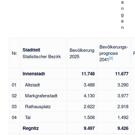
a
n
g
e
n
Bevölkerungs-
Stadtteil
Bevölkerung
Nr.
prognose
Statistischer Bezirk
2025
[
3
]
2041
Innenstadt
11.748
11.677
01
Altstadt
3.488
3.290
02
Markgrafenstadt
4.130
3.977
03
Rathausplatz
2.622
2.918
04
Tal
1.508
1.492
Regnitz
9.497
9.426