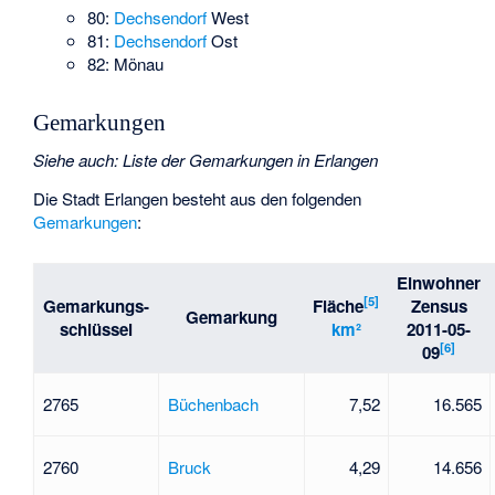
80:
Dechsendorf
West
81:
Dechsendorf
Ost
82:
Mönau
Gemarkungen
Siehe auch
:
Liste der Gemarkungen in Erlangen
Die Stadt Erlangen besteht aus den folgenden
Gemarkungen
:
Einwohner
[
5
]
Gemarkungs-
Fläche
Zensus
Gemarkung
schlüssel
km²
2011-05-
[
6
]
09
2765
Büchenbach
7,52
16.565
2760
Bruck
4,29
14.656