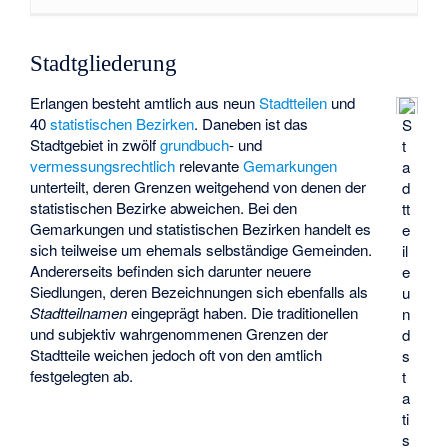
Stadtgliederung
Erlangen besteht amtlich aus neun
Stadtteilen
und
40
statistischen Bezirken
. Daneben ist das
S
Stadtgebiet in zwölf
grundbuch
- und
t
vermessungsrechtlich
relevante
Gemarkungen
a
unterteilt, deren Grenzen weitgehend von denen der
d
statistischen Bezirke abweichen. Bei den
tt
Gemarkungen und statistischen Bezirken handelt es
e
sich teilweise um ehemals selbständige Gemeinden.
il
Andererseits befinden sich darunter neuere
e
Siedlungen, deren Bezeichnungen sich ebenfalls als
u
Stadtteilnamen
eingeprägt haben. Die traditionellen
n
und subjektiv wahrgenommenen Grenzen der
d
Stadtteile weichen jedoch oft von den amtlich
s
festgelegten ab.
t
a
ti
s