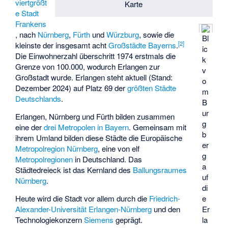
viertgrößt
Karte
e Stadt
Frankens
, nach
Nürnberg
,
Fürth
und
Würzburg
, sowie die
Bl
[
2
]
kleinste der insgesamt acht
Großstädte Bayerns
.
ic
Die Einwohnerzahl überschritt 1974 erstmals die
k
Grenze von 100.000, wodurch Erlangen zur
v
Großstadt wurde. Erlangen steht aktuell (Stand:
o
Dezember 2024) auf Platz 69 der
größten Städte
m
Deutschlands
.
B
ur
Erlangen, Nürnberg und Fürth bilden zusammen
g
eine der
drei Metropolen in Bayern
. Gemeinsam mit
b
ihrem Umland bilden diese Städte die Europäische
er
Metropolregion Nürnberg
, eine von elf
g
Metropolregionen
in Deutschland. Das
a
Städtedreieck ist das Kernland des
Ballungsraumes
uf
Nürnberg
.
di
Heute wird die Stadt vor allem durch die
Friedrich-
e
Alexander-Universität Erlangen-Nürnberg
und den
Er
Technologiekonzern
Siemens
geprägt.
la