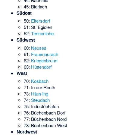
44: Bachfeld
45: Bierlach
Südost
50:
Eltersdorf
51: St. Egidien
52:
Tennenlohe
Südwest
60:
Neuses
61:
Frauenaurach
62:
Kriegenbrunn
63:
Hüttendorf
West
70:
Kosbach
71: In der Reuth
73:
Häusling
74:
Steudach
75: Industriehafen
76: Büchenbach Dorf
77: Büchenbach Nord
78: Büchenbach West
Nordwest