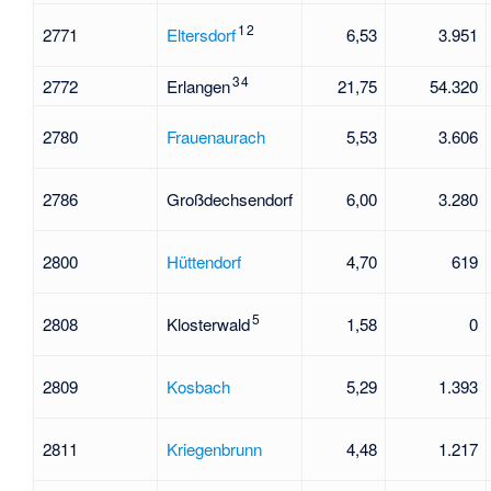
1
2
2771
Eltersdorf
6,53
3.951
3
4
2772
Erlangen
21,75
54.320
2780
Frauenaurach
5,53
3.606
2786
Großdechsendorf
6,00
3.280
2800
Hüttendorf
4,70
619
5
2808
Klosterwald
1,58
0
2809
Kosbach
5,29
1.393
2811
Kriegenbrunn
4,48
1.217