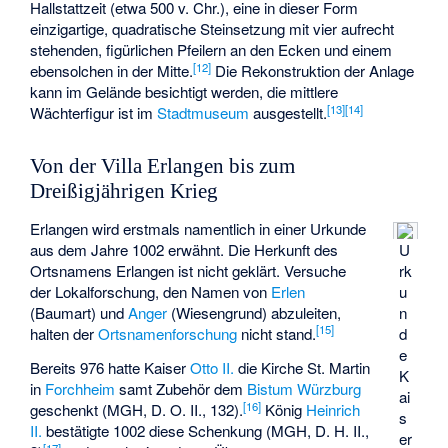
Hallstattzeit (etwa 500 v. Chr.), eine in dieser Form
einzigartige, quadratische Steinsetzung mit vier aufrecht
stehenden, figürlichen Pfeilern an den Ecken und einem
[
12
]
ebensolchen in der Mitte.
Die Rekonstruktion der Anlage
kann im Gelände besichtigt werden, die mittlere
[
13
]
[
14
]
Wächterfigur
ist im
Stadtmuseum
ausgestellt.
Von der Villa Erlangen bis zum
Dreißigjährigen Krieg
Erlangen wird erstmals namentlich in einer Urkunde
aus dem Jahre 1002 erwähnt. Die Herkunft des
U
Ortsnamens Erlangen ist nicht geklärt. Versuche
rk
der Lokalforschung, den Namen von
Erlen
u
(Baumart) und
Anger
(Wiesengrund) abzuleiten,
n
[
15
]
halten der
Ortsnamenforschung
nicht stand.
d
e
Bereits 976 hatte Kaiser
Otto II.
die Kirche
St. Martin
K
in
Forchheim
samt Zubehör dem
Bistum Würzburg
ai
[
16
]
geschenkt (MGH, D. O. II., 132).
König
Heinrich
s
II.
bestätigte 1002 diese Schenkung (MGH, D. H. II.,
er
[
17
]