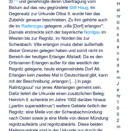
3)
und genehmigte deren Übertragung vom
H
Bistum auf das neu gegründete
Stift Haug
. Im
ei
Gegensatz zur Urkunde Ottos II. wurde hier das
nr
Zubehör genauer beschrieben. Zu ihm gehörte auch
ic
die im
Radenzgau
gelegene „villa [Dorf] erlangon“'.
h
Damals erstreckte sich der bayerische
Nordgau
im
s
Westen bis zur Regnitz, im Norden bis zur
II.
Schwabach. Villa erlangon muss daher außerhalb
a
dieser Grenzen gelegen haben und somit nicht im
u
Bereich der heutigen Erlanger Altstadt. Da es den
s
Ortsnamen Erlangen außer für das westlich der
d
Regnitz gelegene, heute eingemeindete Dorf Alt-
e
Erlangen kein zweites Mal in Deutschland gibt, kann
m
mit der Beschreibung „erlangon […] in pago
J
Ratintzgouui“ nur jenes Alterlangen gemeint sein.
a
Dafür liefert die Urkunde einen zusätzlichen Beleg:
hr
Heinrich II. schenkte im Jahre 1002 darüber hinaus
1
(„partim superaddimus“) weitere Gebiete östlich der
0
Regnitz: eine Meile von der Schwabachmündung
0
nach Osten sowie je eine Meile von dieser Mündung
2
regnitzaufwärts und regnitzabwärts. Diese beiden
m
Meilenquadrate sind in der Urkunde nur durch die