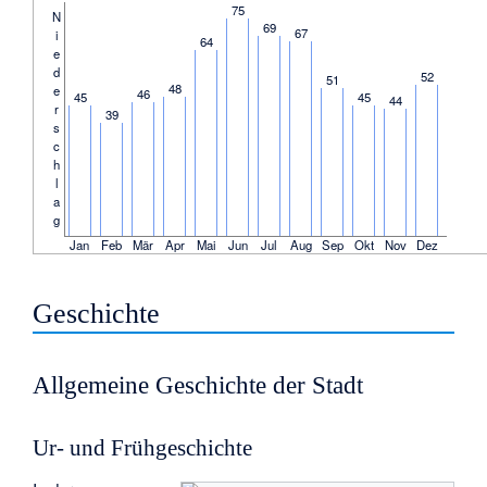
75
N
69
67
i
64
e
d
52
51
48
e
46
45
45
44
r
39
s
c
h
l
a
g
Jan
Feb
Mär
Apr
Mai
Jun
Jul
Aug
Sep
Okt
Nov
Dez
Geschichte
Allgemeine Geschichte der Stadt
Ur- und Frühgeschichte