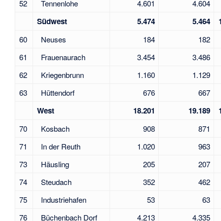
52
Tennenlohe
4.601
4.604
Südwest
5.474
5.464
60
Neuses
184
182
61
Frauenaurach
3.454
3.486
62
Kriegenbrunn
1.160
1.129
63
Hüttendorf
676
667
West
18.201
19.189
70
Kosbach
908
871
71
In der Reuth
1.020
963
73
Häusling
205
207
74
Steudach
352
462
75
Industriehafen
53
63
76
Büchenbach Dorf
4.213
4.335