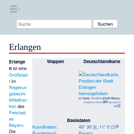
Erlangen
Wappen
Deutschlandkarte
Erlange
n
ist eine
Großstad
t
im
Regierun
gsbezirk
(c)
Karte:
NordNordWest
, Lizenz:
Mittelfran
Creative Commons by-sa-3.0
ken
des
de
Freistaat
es
Basisdaten
Bayern
.
Koordinaten
:
49° 36′
N
,
11° 0′
O
Die
Bundesland
:
Bayern