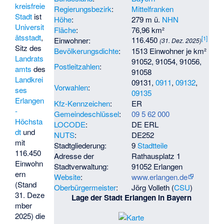
kreisfreie
Regierungsbezirk
:
Mittelfranken
Stadt
ist
Höhe
:
279 m ü.
NHN
Universit
Fläche
:
76,96 km²
ätsstadt
,
[
1
]
116.450
Einwohner:
(31. Dez. 2025)
Sitz des
Bevölkerungsdichte
:
1513 Einwohner je km²
Landrats
91052, 91054, 91056,
Postleitzahlen
:
amts
des
91058
Landkrei
09131,
0911
,
09132
,
Vorwahlen
:
ses
09135
Erlangen
Kfz-Kennzeichen
:
ER
-
Gemeindeschlüssel
:
09 5 62 000
Höchsta
LOCODE
:
DE ERL
dt
und
NUTS
:
DE252
mit
Stadtgliederung:
9
Stadtteile
116.450
Adresse der
Rathausplatz 1
Einwohn
Stadtverwaltung:
91052 Erlangen
ern
Website
:
www.erlangen.de
(Stand
Oberbürgermeister
:
Jörg Volleth
(
CSU
)
31. Deze
Lage der Stadt Erlangen in Bayern
mber
2025) die