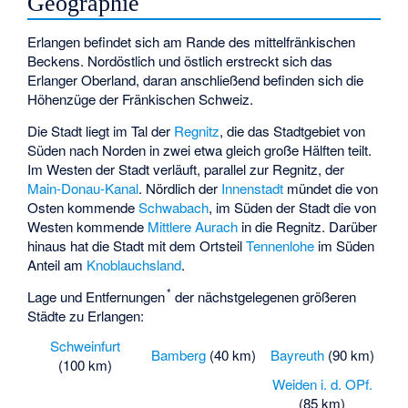
Geographie
Erlangen befindet sich am Rande des mittelfränkischen
Beckens. Nordöstlich und östlich erstreckt sich das
Erlanger Oberland, daran anschließend befinden sich die
Höhenzüge der Fränkischen Schweiz.
Die Stadt liegt im Tal der
Regnitz
, die das Stadtgebiet von
Süden nach Norden in zwei etwa gleich große Hälften teilt.
Im Westen der Stadt verläuft, parallel zur Regnitz, der
Main-Donau-Kanal
. Nördlich der
Innenstadt
mündet die von
Osten kommende
Schwabach
, im Süden der Stadt die von
Westen kommende
Mittlere Aurach
in die Regnitz. Darüber
hinaus hat die Stadt mit dem Ortsteil
Tennenlohe
im Süden
Anteil am
Knoblauchsland
.
*
Lage und Entfernungen
der nächstgelegenen größeren
Städte zu Erlangen:
Schweinfurt
Bamberg
(40 km)
Bayreuth
(90 km)
(100 km)
Weiden i. d. OPf.
(85 km)