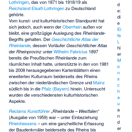
Lothringen
, das von 1871 bis 1918/19 als
d
Reichsland Elsaß-Lothringen
zu Deutschland
e:
gehörte.
di
Vom kunst- und kulturhistorischen Standpunkt hat
e
sich jedoch, auch wenn der
Oberrhein
außen vor
Ei
bleibt, eine großzügige Auslegung des
Rheinlande
-
fe
Begriffs gehalten. Der
Geschichtliche Atlas der
l
,
Rheinlande
,
dessen Vorläufer
Geschichtlicher Atlas
hi
der Rheinprovinz
unter
Wilhelm Fabricius
1897
er
bereits die Preußischen Rheinlande zum
M
räumlichen Inhalt hatte, unterstützte in den von 1981
o
bis 2008 herausgegebenen Kartenblättern einen
n
erweiterten Kulturraum beiderseits des Rheins
s
zwischen der niederländischen Grenze und
Mainz
c
südlich bis in die
Pfalz (Bayern)
hinein. Untersucht
h
wurden die verschiedensten kulturhistorischen
a
Aspekte.
u
a
Reclams Kunstführer
„Rheinlande – Westfalen“
n
(Ausgabe von 1959) war – unter Einbeziehung
d
Rheinhessens
– um eine ganzheitliche Erfassung
er
der Baudenkmäler beiderseits des Rheins bis