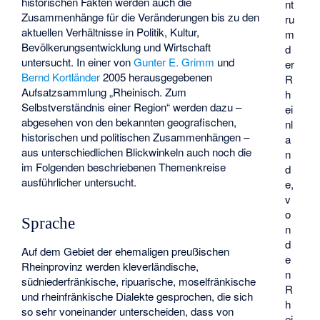
historischen Fakten werden auch die
nt
Zusammenhänge für die Veränderungen bis zu den
ru
aktuellen Verhältnisse in Politik, Kultur,
m
Bevölkerungsentwicklung und Wirtschaft
d
untersucht. In einer von
Gunter E. Grimm
und
er
Bernd Kortländer
2005 herausgegebenen
R
Aufsatzsammlung „Rheinisch. Zum
h
Selbstverständnis einer Region“ werden dazu –
ei
abgesehen von den bekannten geografischen,
nl
historischen und politischen Zusammenhängen –
a
aus unterschiedlichen Blickwinkeln auch noch die
n
im Folgenden beschriebenen Themenkreise
d
ausführlicher untersucht.
e,
v
o
Sprache
n
d
Auf dem Gebiet der ehemaligen preußischen
e
Rheinprovinz werden kleverländische,
n
südniederfränkische, ripuarische, moselfränkische
R
und rheinfränkische Dialekte gesprochen, die sich
h
so sehr voneinander unterscheiden, dass von
ei