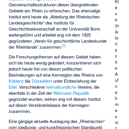
Kl
Gemeinschaftsstrukturen dieser übergreifenden
e
Gebiete am Rhein zu erforschen. Das ehemalige
v
Institut wird heute als „Abteilung der Rheinischen
e
Landesgeschichte“ des Instituts für
(h
Geschichtswissenschaft an der Universität Bonn
is
weitergeführt und arbeitet eng mit dem 1925
to
gegründeten „Verein für geschichtliche Landeskunde
ri
[
7
]
der Rheinlande“ zusammen.
s
c
Die Forschungsthemen auf diesem Gebiet haben
h
sich bis heute wenig geändert, konzentrieren sich
e
jedoch heute frei von diesen politischen
A
Bestrebungen auf eine Kernregion des Rheins von
uf
Koblenz
bis
Düsseldorf
unter Einbeziehung der
n
Eifel
. Verschiedene
heimatkundliche
Vereine, die
a
ebenfalls in der Zeit der
Weimarer Republik
h
gegründet wurden, wirken eng mit diesem Institut
m
auf dieser Verständnisbasis der Kernregion
e
zusammen.
u
Eine gängige aktuelle Auslegung des „Rheinischen“
m
vom siedlungs- und kunsthistorischen Standpunkt
1