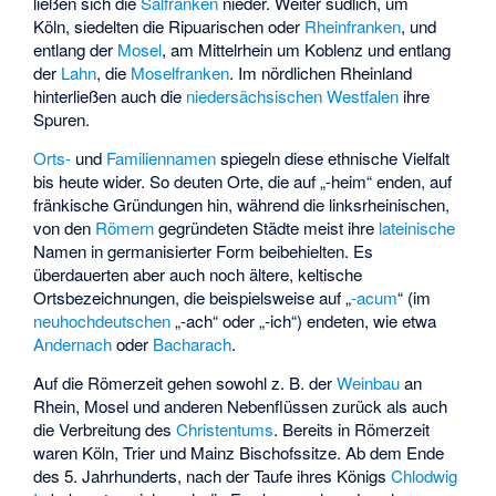
ließen sich die
Salfranken
nieder. Weiter südlich, um
Köln, siedelten die Ripuarischen oder
Rheinfranken
, und
entlang der
Mosel
, am Mittelrhein um Koblenz und entlang
der
Lahn
, die
Moselfranken
. Im nördlichen Rheinland
hinterließen auch die
niedersächsischen
Westfalen
ihre
Spuren.
Orts-
und
Familiennamen
spiegeln diese ethnische Vielfalt
bis heute wider. So deuten Orte, die auf „-heim“ enden, auf
fränkische Gründungen hin, während die linksrheinischen,
von den
Römern
gegründeten Städte meist ihre
lateinische
Namen in germanisierter Form beibehielten. Es
überdauerten aber auch noch ältere, keltische
Ortsbezeichnungen, die beispielsweise auf „
-acum
“ (im
neuhochdeutschen
„-ach“ oder „-ich“) endeten, wie etwa
Andernach
oder
Bacharach
.
Auf die Römerzeit gehen sowohl z. B. der
Weinbau
an
Rhein, Mosel und anderen Nebenflüssen zurück als auch
die Verbreitung des
Christentums
. Bereits in Römerzeit
waren Köln, Trier und Mainz Bischofssitze. Ab dem Ende
des 5. Jahrhunderts, nach der Taufe ihres Königs
Chlodwig