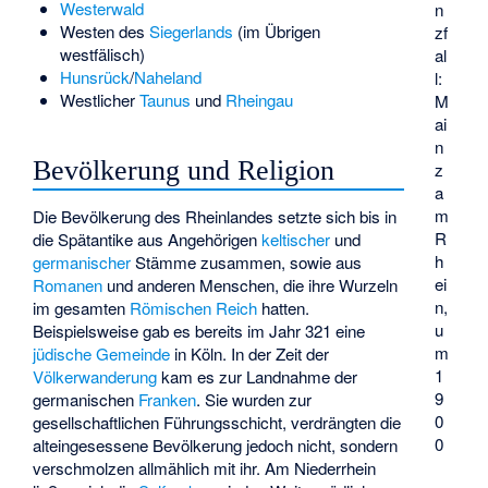
Westerwald
n
Westen des
Siegerlands
(im Übrigen
zf
westfälisch)
al
Hunsrück
/
Naheland
l:
Westlicher
Taunus
und
Rheingau
M
ai
n
Bevölkerung und Religion
z
a
m
Die Bevölkerung des Rheinlandes setzte sich bis in
R
die Spätantike aus Angehörigen
keltischer
und
h
germanischer
Stämme zusammen, sowie aus
ei
Romanen
und anderen Menschen, die ihre Wurzeln
n,
im gesamten
Römischen Reich
hatten.
u
Beispielsweise gab es bereits im Jahr 321 eine
m
jüdische Gemeinde
in Köln. In der Zeit der
1
Völkerwanderung
kam es zur Landnahme der
9
germanischen
Franken
. Sie wurden zur
0
gesellschaftlichen Führungsschicht, verdrängten die
0
alteingesessene Bevölkerung jedoch nicht, sondern
verschmolzen allmählich mit ihr. Am Niederrhein