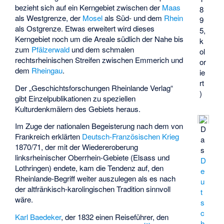
bezieht sich auf ein Kerngebiet zwischen der
Maas
8
als Westgrenze, der
Mosel
als Süd- und dem
Rhein
9
als Ostgrenze. Etwas erweitert wird dieses
5,
Kerngebiet noch um die Areale südlich der Nahe bis
k
zum
Pfälzerwald
und dem schmalen
ol
rechtsrheinischen Streifen zwischen Emmerich und
or
dem
Rheingau
.
ie
rt
Der „Geschichtsforschungen Rheinlande Verlag“
)
gibt Einzelpublikationen zu speziellen
Kulturdenkmälern des Gebiets heraus.
Im Zuge der nationalen Begeisterung nach dem von
D
Frankreich erklärten
Deutsch-Französischen Krieg
a
1870/71, der mit der Wiedereroberung
s
linksrheinischer Oberrhein-Gebiete (Elsass und
D
Lothringen) endete, kam die Tendenz auf, den
e
Rheinlande-Begriff weiter auszulegen als es nach
u
der altfränkisch-karolingischen Tradition sinnvoll
t
wäre.
s
c
Karl Baedeker
, der 1832 einen Reiseführer, den
h