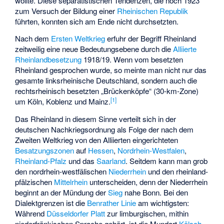
wollte. Diese separatistischen Tendenzen, die noch 1923
zum Versuch der Bildung einer
Rheinischen Republik
führten, konnten sich am Ende nicht durchsetzten.
Nach dem
Ersten Weltkrieg
erfuhr der Begriff Rheinland
zeitweilig eine neue Bedeutungsebene durch die
Alliierte
Rheinlandbesetzung
1918/19. Wenn vom besetzten
Rheinland gesprochen wurde, so meinte man nicht nur das
gesamte linksrheinische Deutschland, sondern auch die
rechtsrheinisch besetzten „Brückenköpfe“ (30-km-Zone)
[
1
]
um Köln, Koblenz und Mainz.
Das Rheinland in diesem Sinne verteilt sich in der
deutschen Nachkriegsordnung als Folge der nach dem
Zweiten Weltkrieg von den Alliierten eingerichteten
Besatzungszonen
auf
Hessen
,
Nordrhein-Westfalen
,
Rheinland-Pfalz
und das
Saarland
. Seitdem kann man grob
den nordrhein-westfälischen
Niederrhein
und den rheinland-
pfälzischen
Mittelrhein
unterscheiden, denn der Niederrhein
beginnt an der Mündung der
Sieg
nahe Bonn. Bei den
Dialektgrenzen ist die
Benrather Linie
am wichtigsten:
Während
Düsseldorfer Platt
zur limburgischen, mithin
niederfränkischen Sprache gehört, ist die Mundart
Kölsch