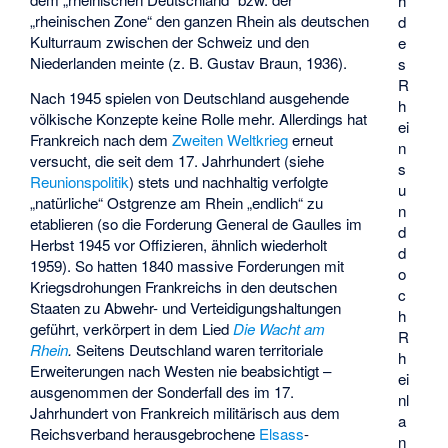
h
„rheinischen Zone“ den ganzen Rhein als deutschen
d
Kulturraum zwischen der Schweiz und den
e
Niederlanden meinte (z. B. Gustav Braun, 1936).
s
R
Nach 1945 spielen von Deutschland ausgehende
h
völkische Konzepte keine Rolle mehr. Allerdings hat
ei
Frankreich nach dem
Zweiten Weltkrieg
erneut
n
versucht, die seit dem 17. Jahrhundert (siehe
s
Reunionspolitik
) stets und nachhaltig verfolgte
u
„natürliche“ Ostgrenze am Rhein „endlich“ zu
n
etablieren (so die Forderung General de Gaulles im
d
Herbst 1945 vor Offizieren, ähnlich wiederholt
d
1959). So hatten 1840 massive Forderungen mit
o
Kriegsdrohungen Frankreichs in den deutschen
c
Staaten zu Abwehr- und Verteidigungshaltungen
h
geführt, verkörpert in dem Lied
Die Wacht am
R
Rhein
.
Seitens Deutschland waren territoriale
h
Erweiterungen nach Westen nie beabsichtigt –
ei
ausgenommen der Sonderfall des im 17.
nl
Jahrhundert von Frankreich militärisch aus dem
a
Reichsverband herausgebrochene
Elsass
-
n