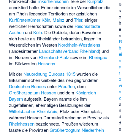
Frankreich die
linksrheinischen
Teile der
Kurpfalz
ßi
annektiert hatte. Er bezeichnete im Wesentlichen die
s
am Rhein liegenden Territorien der geistlichen
c
Kurfürstentümer
Köln
,
Mainz
und
Trier
, einiger
h
weltlicher Herrschaften sowie der
Reichsstädte
e
Aachen
und
Köln
. Die Gebiete, deren Bewohner
n
sich heute als Rheinländer betrachten, liegen im
R
Wesentlichen im Westen
Nordrhein-Westfalens
h
(landesinterner
Landschaftsverband Rheinland
) und
ei
im Norden von
Rheinland-Pfalz
sowie im
Rheingau
n
im Südwesten
Hessens
.
p
r
Mit der
Neuordnung Europas 1815
wurden die
o
linksrheinischen Gebiete des neu gegründeten
vi
Deutschen Bundes
unter
Preußen
, dem
n
Großherzogtum Hessen
und dem
Königreich
z
Bayern
aufgeteilt. Bayern nannte die ihm
u
zugefallenen, ehemaligen Besitzungen der
n
Wittelsbacher
Rheinkreis
, Pfalz oder Rheinpfalz,
d
während Hessen-Darmstadt seine neue Provinz als
d
Rheinhessen
bezeichnete. Preußen wiederum
e
fasste die Provinzen
Großherzogtum Niederrhein