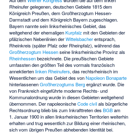
Auf dem
Wiener Kongress
wurden die auf dem linken
Rheinufer gelegenen, deutschen Gebiete 1815 dem
Königreich Preußen, dem Großherzogtum Hessen-
Darmstadt und dem Königreich Bayern zugeschlagen.
Bayern nannte sein linksrheinisches Gebiet, das
weitgehend der ehemaligen
Kurpfalz
mit den Gebieten der
pfälzischen Nebenlinien der
Wittelsbacher
entsprach,
Rheinkreis (später Pfalz oder Rheinpfalz), während das
Großherzogtum Hessen
seine linksrheinische Provinz als
Rheinhessen
bezeichnete. Die preußischen Gebiete
umfassten den größten Teil des vormals französisch
annektierten
linken Rheinufers
, das rechtsrheinisch im
Wesentlichen um das Gebiet des von
Napoleon Bonaparte
hinterlassenen
Großherzogtums Berg
ergänzt wurde. Die
von Frankreich eingeführte moderne Rechts- und
Kommunalordnung wurde in diesen Gebieten weitgehend
übernommen. Der napoleonische
Code civil
als bürgerliche
Rechtsordnung blieb bis zum Inkrafttreten des
BGB
am
1. Januar 1900 in allen linksrheinischen Territorien weiterhin
erhalten und trug wesentlich zur Bildung einer rheinischen,
sich vom übrigen Preußen abhebenden Identität bei.