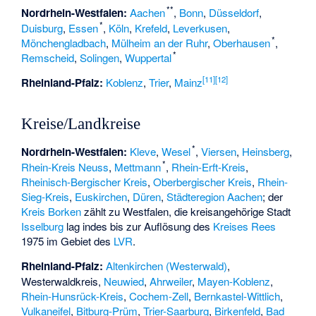
**
Nordrhein-Westfalen:
Aachen
,
Bonn
,
Düsseldorf
,
*
Duisburg
,
Essen
,
Köln
,
Krefeld
,
Leverkusen
,
*
Mönchengladbach
,
Mülheim an der Ruhr
,
Oberhausen
,
*
Remscheid
,
Solingen
,
Wuppertal
[
11
]
[
12
]
Rheinland-Pfalz:
Koblenz
,
Trier
,
Mainz
Kreise/Landkreise
*
Nordrhein-Westfalen:
Kleve
,
Wesel
,
Viersen
,
Heinsberg
,
*
Rhein-Kreis Neuss
,
Mettmann
,
Rhein-Erft-Kreis
,
Rheinisch-Bergischer Kreis
,
Oberbergischer Kreis
,
Rhein-
Sieg-Kreis
,
Euskirchen
,
Düren
,
Städteregion Aachen
; der
Kreis Borken
zählt zu Westfalen, die kreisangehörige Stadt
Isselburg
lag indes bis zur Auflösung des
Kreises Rees
1975 im Gebiet des
LVR
.
Rheinland-Pfalz:
Altenkirchen (Westerwald)
,
Westerwaldkreis,
Neuwied
,
Ahrweiler
,
Mayen-Koblenz
,
Rhein-Hunsrück-Kreis
,
Cochem-Zell
,
Bernkastel-Wittlich
,
Vulkaneifel
,
Bitburg-Prüm
,
Trier-Saarburg
,
Birkenfeld
,
Bad