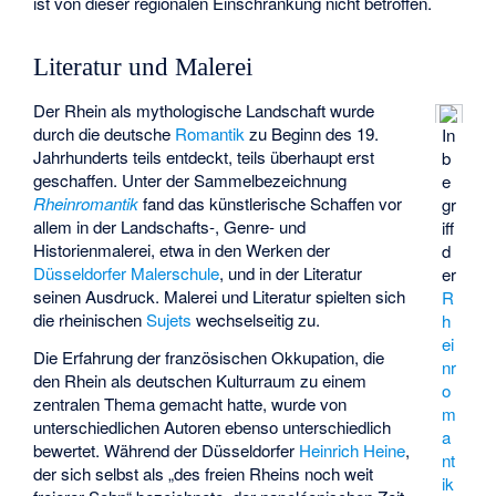
ist von dieser regionalen Einschränkung nicht betroffen.
Literatur und Malerei
Der Rhein als mythologische Landschaft wurde
durch die deutsche
Romantik
zu Beginn des 19.
In
Jahrhunderts teils entdeckt, teils überhaupt erst
b
geschaffen. Unter der Sammelbezeichnung
e
Rheinromantik
fand das künstlerische Schaffen vor
gr
allem in der Landschafts-, Genre- und
iff
Historienmalerei, etwa in den Werken der
d
Düsseldorfer Malerschule
, und in der Literatur
er
seinen Ausdruck. Malerei und Literatur spielten sich
R
die rheinischen
Sujets
wechselseitig zu.
h
ei
Die Erfahrung der französischen Okkupation, die
nr
den Rhein als deutschen Kulturraum zu einem
o
zentralen Thema gemacht hatte, wurde von
m
unterschiedlichen Autoren ebenso unterschiedlich
a
bewertet. Während der Düsseldorfer
Heinrich Heine
,
nt
der sich selbst als „des freien Rheins noch weit
ik