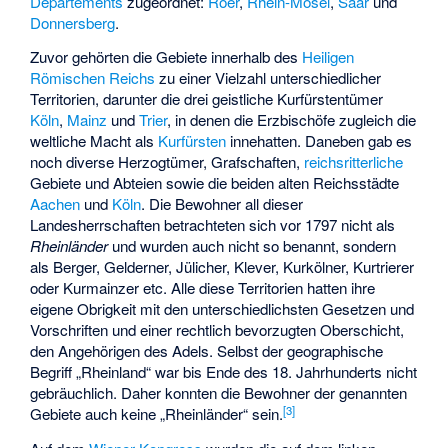
Départements
zugeordnet:
Roer
,
Rhein-Mosel
,
Saar
und
Donnersberg
.
Zuvor gehörten die Gebiete innerhalb des
Heiligen
Römischen Reichs
zu einer Vielzahl unterschiedlicher
Territorien, darunter die drei geistliche Kurfürstentümer
Köln
,
Mainz
und
Trier
, in denen die Erzbischöfe zugleich die
weltliche Macht als
Kurfürsten
innehatten. Daneben gab es
noch diverse Herzogtümer, Grafschaften,
reichsritterliche
Gebiete und Abteien sowie die beiden alten Reichsstädte
Aachen
und
Köln
. Die Bewohner all dieser
Landesherrschaften betrachteten sich vor 1797 nicht als
Rheinländer
und wurden auch nicht so benannt, sondern
als Berger, Gelderner, Jülicher, Klever, Kurkölner, Kurtrierer
oder Kurmainzer etc. Alle diese Territorien hatten ihre
eigene Obrigkeit mit den unterschiedlichsten Gesetzen und
Vorschriften und einer rechtlich bevorzugten Oberschicht,
den Angehörigen des Adels. Selbst der geographische
Begriff „Rheinland“ war bis Ende des 18. Jahrhunderts nicht
gebräuchlich. Daher konnten die Bewohner der genannten
[
3
]
Gebiete auch keine „Rheinländer“ sein.