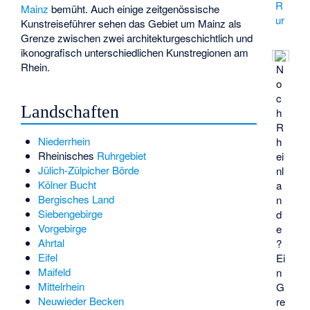
R
Mainz
bemüht. Auch einige zeitgenössische
ur
Kunstreiseführer sehen das Gebiet um Mainz als
Grenze zwischen zwei architekturgeschichtlich und
ikonografisch unterschiedlichen Kunstregionen am
Rhein.
N
o
c
Landschaften
h
R
Niederrhein
h
Rheinisches
Ruhrgebiet
ei
Jülich-Zülpicher Börde
nl
Kölner Bucht
a
Bergisches Land
n
Siebengebirge
d
Vorgebirge
e
Ahrtal
?
Eifel
Ei
Maifeld
n
Mittelrhein
G
Neuwieder Becken
re