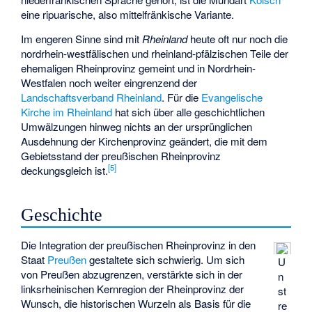
eine ripuarische, also mittelfränkische Variante.
Im engeren Sinne sind mit
Rheinland
heute oft nur noch die
nordrhein-westfälischen und rheinland-pfälzischen Teile der
ehemaligen Rheinprovinz gemeint und in Nordrhein-
Westfalen noch weiter eingrenzend der
Landschaftsverband Rheinland
. Für die
Evangelische
Kirche im Rheinland
hat sich über alle geschichtlichen
Umwälzungen hinweg nichts an der ursprünglichen
Ausdehnung der Kirchenprovinz geändert, die mit dem
Gebietsstand der preußischen Rheinprovinz
[
5
]
deckungsgleich ist.
Geschichte
Die Integration der preußischen Rheinprovinz in den
Staat
Preußen
gestaltete sich schwierig. Um sich
U
von Preußen abzugrenzen, verstärkte sich in der
n
linksrheinischen Kernregion der Rheinprovinz der
st
Wunsch, die historischen Wurzeln als Basis für die
re