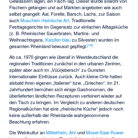
Gewässern lagen, ein Fisch-Tag. Dieser wurde sowohl von
Fischern gefangen und auf Märkten angeboten wie auch
selbst geangelt: Aal, Forelle, Barsch, Lachs, zur Saison
auch
Muscheln rheinische Art
. Traditionelle
Festtagsgerichte im Gegensatz zur einfachen Alltagsküche
(z. B.
Rheinischer Sauerbraten
, Martins- und
Weihnachtsgans,
Karpfen blau
zu Silvester) wurden im
[
14
]
gesamten Rheinland bewusst gepflegt.
Ab ca. 1970 gingen wie überall in Westdeutschland die
regionalen Traditionen zunächst in den urbanen Zentren,
später aber auch im „Vüürjebersch“ zu Gunsten
internationaler Einflüsse zurück. Auch kleine Orte hatten
alsbald ihren eigenen „Italiener“ bzw. „Griechen“. Im 21.
Jahrhundert bemühen sich einige Gastronomen, die
überlieferten ländlichen Rezepturen verfeinert wieder auf
den Tisch zu bringen. Im Vergleich zu anderen deutschen
Regionalküchen hat eine „rheinische Küche“ jedoch noch
keine außerhalb der Rheinlande wahrgenommene
Beachtung erfahren.
Die Weinkultur an
Mittelrhein
,
Ahr
und
Mosel-Saar-Ruwer