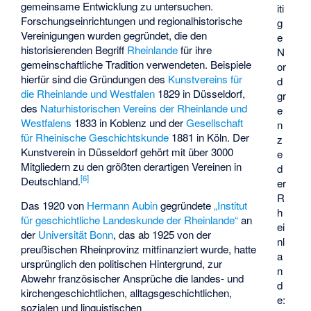
gemeinsame Entwicklung zu untersuchen.
iti
Forschungseinrichtungen und regionalhistorische
g
Vereinigungen wurden gegründet, die den
e
historisierenden Begriff
Rheinlande
für ihre
N
gemeinschaftliche Tradition verwendeten. Beispiele
or
hierfür sind die Gründungen des
Kunstvereins für
d
die Rheinlande und Westfalen
1829 in Düsseldorf,
gr
des
Naturhistorischen Vereins der Rheinlande und
e
Westfalens
1833 in Koblenz und der
Gesellschaft
n
für Rheinische Geschichtskunde
1881 in Köln. Der
z
Kunstverein in Düsseldorf gehört mit über 3000
e
Mitgliedern zu den größten derartigen Vereinen in
d
[
6
]
Deutschland.
er
R
Das 1920 von
Hermann Aubin
gegründete
„Institut
h
für geschichtliche Landeskunde der Rheinlande“
an
ei
der
Universität Bonn
, das ab 1925 von der
nl
preußischen Rheinprovinz mitfinanziert wurde, hatte
a
ursprünglich den politischen Hintergrund, zur
n
Abwehr französischer Ansprüche die landes- und
d
kirchengeschichtlichen, alltagsgeschichtlichen,
e:
sozialen und linguistischen