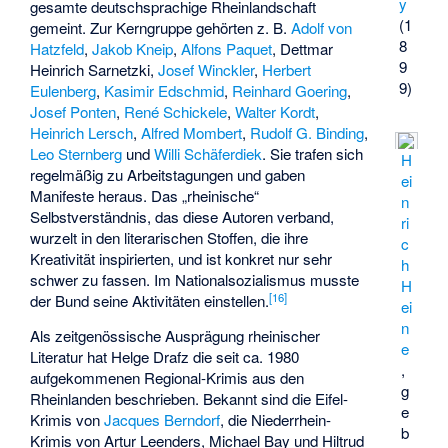
y
gesamte deutschsprachige Rheinlandschaft
(1
gemeint. Zur Kerngruppe gehörten z. B.
Adolf von
8
Hatzfeld
,
Jakob Kneip
,
Alfons Paquet
,
Dettmar
9
Heinrich Sarnetzki
,
Josef Winckler
,
Herbert
9)
Eulenberg
,
Kasimir Edschmid
,
Reinhard Goering
,
Josef Ponten
,
René Schickele
,
Walter Kordt
,
Heinrich Lersch
,
Alfred Mombert
,
Rudolf G. Binding
,
Leo Sternberg
und
Willi Schäferdiek
. Sie trafen sich
H
regelmäßig zu Arbeitstagungen und gaben
ei
Manifeste heraus. Das „rheinische“
n
Selbstverständnis, das diese Autoren verband,
ri
wurzelt in den literarischen Stoffen, die ihre
c
Kreativität inspirierten, und ist konkret nur sehr
h
schwer zu fassen. Im Nationalsozialismus musste
H
[
16
]
der Bund seine Aktivitäten einstellen.
ei
n
Als zeitgenössische Ausprägung rheinischer
e
Literatur hat Helge Drafz die seit ca. 1980
,
aufgekommenen Regional-Krimis aus den
g
Rheinlanden beschrieben. Bekannt sind die Eifel-
e
Krimis von
Jacques Berndorf
, die Niederrhein-
b
Krimis von Artur Leenders, Michael Bay und Hiltrud