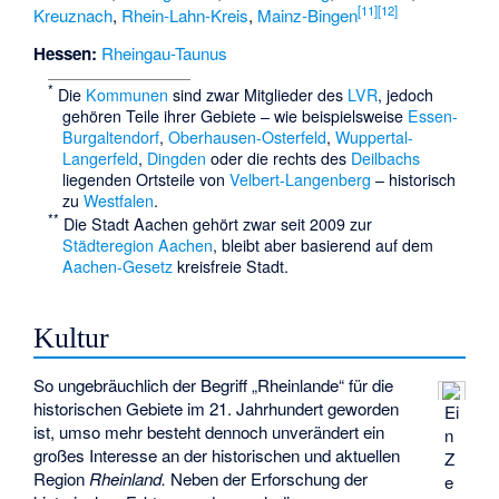
[
11
]
[
12
]
Kreuznach
,
Rhein-Lahn-Kreis
,
Mainz-Bingen
Hessen:
Rheingau-Taunus
*
Die
Kommunen
sind zwar Mitglieder des
LVR
, jedoch
gehören Teile ihrer Gebiete – wie beispielsweise
Essen-
Burgaltendorf
,
Oberhausen-Osterfeld
,
Wuppertal-
Langerfeld
,
Dingden
oder die rechts des
Deilbachs
liegenden Ortsteile von
Velbert-Langenberg
– historisch
zu
Westfalen
.
**
Die Stadt Aachen gehört zwar seit 2009 zur
Städteregion Aachen
, bleibt aber basierend auf dem
Aachen-Gesetz
kreisfreie Stadt.
Kultur
So ungebräuchlich der Begriff „Rheinlande“ für die
historischen Gebiete im 21. Jahrhundert geworden
Ei
ist, umso mehr besteht dennoch unverändert ein
n
großes Interesse an der historischen und aktuellen
Z
Region
Rheinland.
Neben der Erforschung der
e