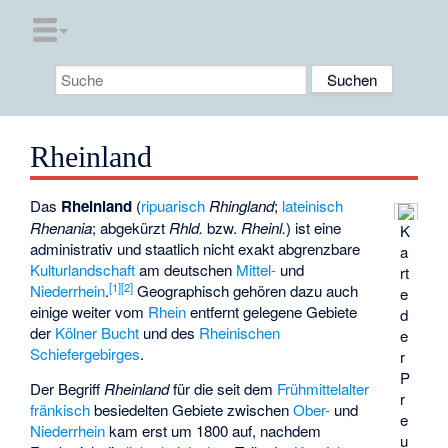
Rheinland
Das
Rheinland
(
ripuarisch
Rhingland
;
lateinisch
Rhenania
; abgekürzt
Rhld.
bzw.
Rheinl.
) ist eine
K
administrativ und staatlich nicht exakt abgrenzbare
a
Kulturlandschaft
am deutschen
Mittel-
und
rt
[
1
]
[
2
]
Niederrhein
.
Geographisch gehören dazu auch
e
einige weiter vom
Rhein
entfernt gelegene Gebiete
d
der
Kölner Bucht
und des
Rheinischen
e
Schiefergebirges
.
r
P
Der Begriff
Rheinland
für die seit dem
Frühmittelalter
r
fränkisch
besiedelten Gebiete zwischen
Ober-
und
e
Niederrhein
kam erst um 1800 auf, nachdem
u