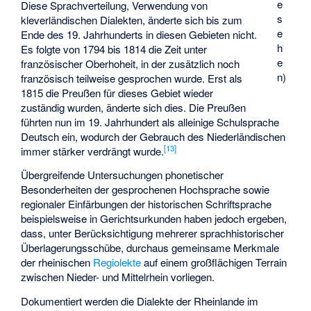
e
Diese Sprachverteilung, Verwendung von
s
kleverländischen Dialekten, änderte sich bis zum
e
Ende des 19. Jahrhunderts in diesen Gebieten nicht.
h
Es folgte von 1794 bis 1814 die Zeit unter
e
französischer Oberhoheit, in der zusätzlich noch
n)
französisch teilweise gesprochen wurde. Erst als
1815 die Preußen für dieses Gebiet wieder
zuständig wurden, änderte sich dies. Die Preußen
führten nun im 19. Jahrhundert als alleinige Schulsprache
Deutsch ein, wodurch der Gebrauch des Niederländischen
[
13
]
immer stärker verdrängt wurde.
Übergreifende Untersuchungen phonetischer
Besonderheiten der gesprochenen Hochsprache sowie
regionaler Einfärbungen der historischen Schriftsprache
beispielsweise in Gerichtsurkunden haben jedoch ergeben,
dass, unter Berücksichtigung mehrerer sprachhistorischer
Überlagerungsschübe, durchaus gemeinsame Merkmale
der rheinischen
Regiolekte
auf einem großflächigen Terrain
zwischen Nieder- und Mittelrhein vorliegen.
Dokumentiert werden die Dialekte der Rheinlande im