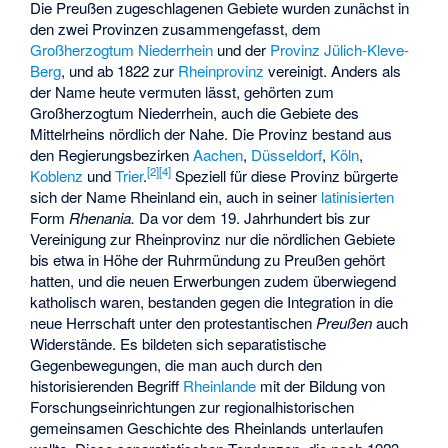
Die Preußen zugeschlagenen Gebiete wurden zunächst in
den zwei Provinzen zusammengefasst, dem
Großherzogtum Niederrhein
und der
Provinz Jülich-Kleve-
Berg
, und ab 1822 zur
Rheinprovinz
vereinigt. Anders als
der Name heute vermuten lässt, gehörten zum
Großherzogtum Niederrhein, auch die Gebiete des
Mittelrheins nördlich der Nahe. Die Provinz bestand aus
den Regierungsbezirken
Aachen
,
Düsseldorf
,
Köln
,
[
2
]
[
4
]
Koblenz
und
Trier
.
Speziell für diese Provinz bürgerte
sich der Name Rheinland ein, auch in seiner
latinisierten
Form
Rhenania.
Da vor dem 19. Jahrhundert bis zur
Vereinigung zur Rheinprovinz nur die nördlichen Gebiete
bis etwa in Höhe der Ruhrmündung zu Preußen gehört
hatten, und die neuen Erwerbungen zudem überwiegend
katholisch waren, bestanden gegen die Integration in die
neue Herrschaft unter den protestantischen
Preußen
auch
Widerstände. Es bildeten sich separatistische
Gegenbewegungen, die man auch durch den
historisierenden Begriff
Rheinlande
mit der Bildung von
Forschungseinrichtungen zur regionalhistorischen
gemeinsamen Geschichte des Rheinlands unterlaufen