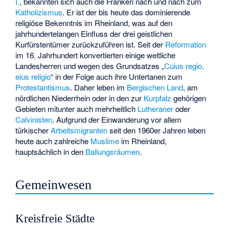
I.
, bekannten sich auch die Franken nach und nach zum
Katholizismus
. Er ist der bis heute das dominierende
religiöse Bekenntnis im Rheinland, was auf den
jahrhundertelangen Einfluss der drei geistlichen
Kurfürstentümer zurückzuführen ist. Seit der
Reformation
im 16. Jahrhundert konvertierten einige weltliche
Landesherren und wegen des Grundsatzes „
Cuius regio,
eius religio
“ in der Folge auch ihre Untertanen zum
Protestantismus
. Daher leben im
Bergischen Land
, am
nördlichen Niederrhein oder in den zur
Kurpfalz
gehörigen
Gebieten mitunter auch mehrheitlich
Lutheraner
oder
Calvinisten
. Aufgrund der Einwanderung vor allem
türkischer
Arbeitsmigranten
seit den 1960er Jahren leben
heute auch zahlreiche
Muslime
im Rheinland,
hauptsächlich in den
Ballungsräumen
.
Gemeinwesen
Kreisfreie Städte