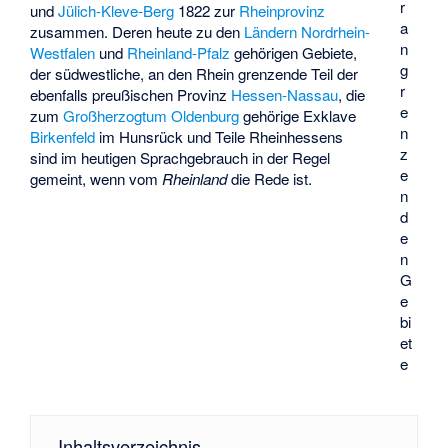
r
und
Jülich-Kleve-Berg
1822 zur
Rheinprovinz
a
zusammen. Deren heute zu den
Ländern
Nordrhein-
n
Westfalen
und
Rheinland-Pfalz
gehörigen Gebiete,
g
der südwestliche, an den Rhein grenzende Teil der
r
ebenfalls preußischen Provinz
Hessen-Nassau
, die
e
zum
Großherzogtum Oldenburg
gehörige Exklave
n
Birkenfeld
im Hunsrück und Teile Rheinhessens
z
sind im heutigen Sprachgebrauch in der Regel
e
gemeint, wenn vom
Rheinland
die Rede ist.
n
d
e
n
G
e
bi
et
e
Inhaltsverzeichnis