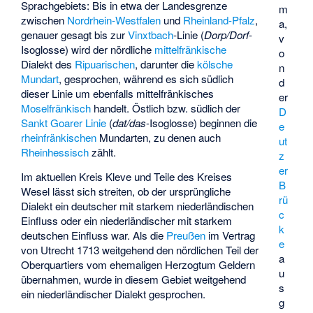
Sprachgebiets: Bis in etwa der Landesgrenze
m
zwischen
Nordrhein-Westfalen
und
Rheinland-Pfalz
,
a,
genauer gesagt bis zur
Vinxtbach
-Linie (
Dorp/Dorf
-
v
Isoglosse) wird der nördliche
mittelfränkische
o
Dialekt des
Ripuarischen
, darunter die
kölsche
n
Mundart
, gesprochen, während es sich südlich
d
dieser Linie um ebenfalls mittelfränkisches
er
Moselfränkisch
handelt. Östlich bzw. südlich der
D
Sankt Goarer Linie
(
dat/das
-Isoglosse) beginnen die
e
rheinfränkischen
Mundarten, zu denen auch
ut
Rheinhessisch
zählt.
z
er
Im aktuellen Kreis Kleve und Teile des Kreises
B
Wesel lässt sich streiten, ob der ursprüngliche
rü
Dialekt ein deutscher mit starkem niederländischen
c
Einfluss oder ein niederländischer mit starkem
k
deutschen Einfluss war. Als die
Preußen
im Vertrag
e
von Utrecht 1713 weitgehend den nördlichen Teil der
a
Oberquartiers vom ehemaligen Herzogtum Geldern
u
übernahmen, wurde in diesem Gebiet weitgehend
s
ein niederländischer Dialekt gesprochen.
g