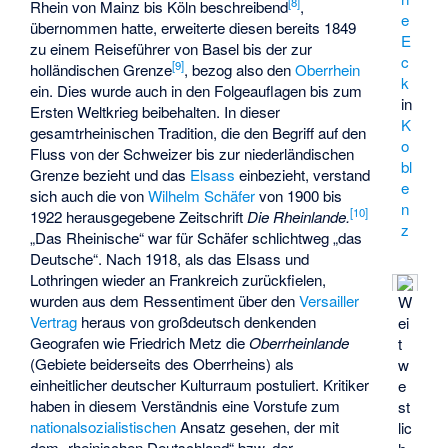
[
8
]
Rhein von Mainz bis Köln beschreibend
,
e
übernommen hatte, erweiterte diesen bereits 1849
E
zu einem Reiseführer von Basel bis der zur
c
[
9
]
holländischen Grenze
, bezog also den
Oberrhein
k
ein. Dies wurde auch in den Folgeauflagen bis zum
in
Ersten Weltkrieg beibehalten. In dieser
K
gesamtrheinischen Tradition, die den Begriff auf den
o
Fluss von der Schweizer bis zur niederländischen
bl
Grenze bezieht und das
Elsass
einbezieht, verstand
e
sich auch die von
Wilhelm Schäfer
von 1900 bis
n
[
10
]
1922 herausgegebene Zeitschrift
Die Rheinlande.
z
„Das Rheinische“ war für Schäfer schlichtweg „das
Deutsche“. Nach 1918, als das Elsass und
Lothringen wieder an Frankreich zurückfielen,
wurden aus dem Ressentiment über den
Versailler
W
Vertrag
heraus von großdeutsch denkenden
ei
Geografen wie Friedrich Metz die
Oberrheinlande
t
(Gebiete beiderseits des Oberrheins) als
w
einheitlicher deutscher Kulturraum postuliert. Kritiker
e
haben in diesem Verständnis eine Vorstufe zum
st
nationalsozialistischen
Ansatz gesehen, der mit
lic
dem „rheinischen Deutschland“ bzw. der