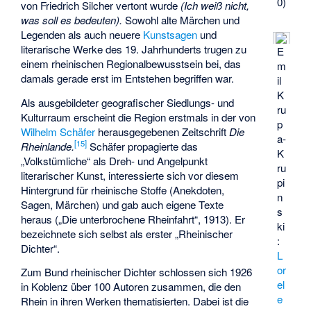
0)
von Friedrich Silcher vertont wurde
(Ich weiß nicht,
was soll es bedeuten).
Sowohl alte Märchen und
Legenden als auch neuere
Kunstsagen
und
literarische Werke des 19. Jahrhunderts trugen zu
E
einem rheinischen Regionalbewusstsein bei, das
m
damals gerade erst im Entstehen begriffen war.
il
K
Als ausgebildeter geografischer Siedlungs- und
ru
Kulturraum erscheint die Region erstmals in der von
p
Wilhelm Schäfer
herausgegebenen Zeitschrift
Die
a-
[
15
]
Rheinlande.
Schäfer propagierte das
K
„Volkstümliche“ als Dreh- und Angelpunkt
ru
literarischer Kunst, interessierte sich vor diesem
pi
Hintergrund für rheinische Stoffe (Anekdoten,
n
Sagen, Märchen) und gab auch eigene Texte
s
heraus („Die unterbrochene Rheinfahrt“, 1913). Er
ki
bezeichnete sich selbst als erster „Rheinischer
:
Dichter“.
L
or
Zum
Bund rheinischer Dichter
schlossen sich 1926
el
in Koblenz über 100 Autoren zusammen, die den
e
Rhein in ihren Werken thematisierten. Dabei ist die