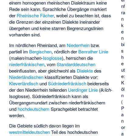
einem homogenen rheinischen Dialektraum keine
nf
Rede sein kann. Sprachliche Übergänge markiert
ra
der
Rheinische Fächer
, wobei zu beachten ist, dass
n
die Grenzen der einzelnen Dialekte ineinander
k
übergehen und keine starren Begrenzungslinien
e
vorhanden sind.
n
bi
Im nördlichen Rheinland, am
Niederrhein
bzw.
s
partiell im
Bergischen
, nördlich der
Benrather Linie
h
(
maken/machen
-
Isoglosse
), herrschen die
e
niederfränkischen
, vom
Standarddeutschen
ut
beeinflussten, aber gleichwohl als
Dialekte
des
e:
Niederländischen
klassifizierten Dialekte vor:
K
Kleverländisch
und
Südniederfränkisch
beiderseits
öl
der den Niederrhein teilenden
Uerdinger Linie
(
ik/ich
-
n
Isoglosse). Südniederfränkisch kann als
(
Übergangsmundart zwischen niederfränkischem
P
und
hochdeutschem
Sprachgebiet betrachtet
a
werden.
n
Die Gebiete südlich davon liegen im
or
westmitteldeutschen
Teil des hochdeutschen
a