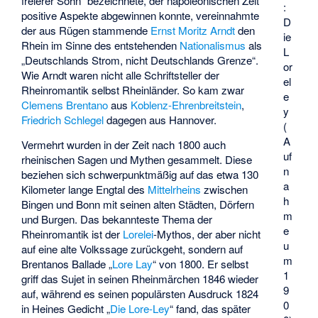
freierer Sohn“ bezeichnete, der napoléonischen Zeit
:
positive Aspekte abgewinnen konnte, vereinnahmte
D
der aus Rügen stammende
Ernst Moritz Arndt
den
ie
Rhein im Sinne des entstehenden
Nationalismus
als
L
„Deutschlands Strom, nicht Deutschlands Grenze“.
or
Wie Arndt waren nicht alle Schriftsteller der
el
Rheinromantik selbst Rheinländer. So kam zwar
e
Clemens Brentano
aus
Koblenz-Ehrenbreitstein
,
y
Friedrich Schlegel
dagegen aus Hannover.
(
A
Vermehrt wurden in der Zeit nach 1800 auch
uf
rheinischen Sagen und Mythen gesammelt. Diese
n
beziehen sich schwerpunktmäßig auf das etwa 130
a
Kilometer lange Engtal des
Mittelrheins
zwischen
h
Bingen und Bonn mit seinen alten Städten, Dörfern
m
und Burgen. Das bekannteste Thema der
e
Rheinromantik ist der
Lorelei
-Mythos, der aber nicht
u
auf eine alte Volkssage zurückgeht, sondern auf
m
Brentanos Ballade „
Lore Lay
“ von 1800. Er selbst
1
griff das Sujet in seinen Rheinmärchen 1846 wieder
9
auf, während es seinen populärsten Ausdruck 1824
0
in Heines Gedicht „
Die Lore-Ley
“ fand, das später