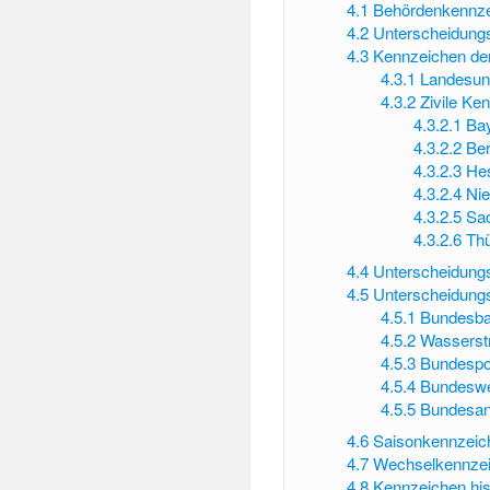
4.1
Behördenkennz
4.2
Unterscheidung
4.3
Kennzeichen der
4.3.1
Landesun
4.3.2
Zivile Ke
4.3.2.1
Ba
4.3.2.2
Be
4.3.2.3
He
4.3.2.4
Ni
4.3.2.5
Sa
4.3.2.6
Thü
4.4
Unterscheidung
4.5
Unterscheidung
4.5.1
Bundesba
4.5.2
Wasserstr
4.5.3
Bundespol
4.5.4
Bundesw
4.5.5
Bundesans
4.6
Saisonkennzeic
4.7
Wechselkennze
4.8
Kennzeichen his