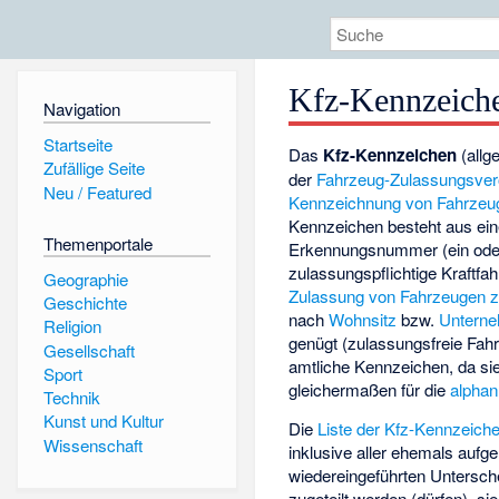
Kfz-Kennzeiche
Navigation
Startseite
Das
Kfz-Kennzeichen
(allg
Zufällige Seite
der
Fahrzeug-Zulassungsve
Neu / Featured
Kennzeichnung von Fahrzeu
Kennzeichen besteht aus ein
Themenportale
Erkennungsnummer (ein oder 
zulassungspflichtige Kraftf
Geographie
Zulassung von Fahrzeugen 
Geschichte
nach
Wohnsitz
bzw.
Unterne
Religion
genügt (zulassungsfreie Fah
Gesellschaft
amtliche Kennzeichen, da si
Sport
gleichermaßen für die
alphan
Technik
Kunst und Kultur
Die
Liste der Kfz-Kennzeich
Wissenschaft
inklusive aller ehemals auf
wiedereingeführten Untersch
zugeteilt werden (dürfen), si