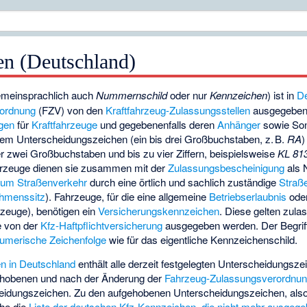
n (Deutschland)
emeinsprachlich auch
Nummernschild
oder nur
Kennzeichen
) ist in
D
rordnung
(FZV) von den
Kraftfahrzeug-Zulassungsstellen
ausgegeben
gen
für
Kraftfahrzeuge
und gegebenenfalls deren
Anhänger
sowie Son
em Unterscheidungszeichen (ein bis drei Großbuchstaben, z. B.
RA
)
zwei Großbuchstaben und bis zu vier Ziffern, beispielsweise
KL 81
ahrzeuge dienen sie zusammen mit der
Zulassungsbescheinigung
als 
zum Straßenverkehr
durch eine örtlich und sachlich zuständige
Straß
hmenssitz
). Fahrzeuge, für die eine allgemeine
Betriebserlaubnis
ode
rzeuge), benötigen ein
Versicherungskennzeichen
. Diese gelten zula
e von der
Kfz-Haftpflichtversicherung
ausgegeben werden. Der Begrif
umerische Zeichenfolge
wie für das eigentliche Kennzeichenschild.
en in Deutschland
enthält alle derzeit festgelegten Unterscheidungsze
gehobenen und nach der Änderung der
Fahrzeug-Zulassungsverordnu
eidungszeichen. Zu den aufgehobenen Unterscheidungszeichen, also 
ehe die
Liste der deutschen Kfz-Kennzeichen, die nicht mehr ausgeg