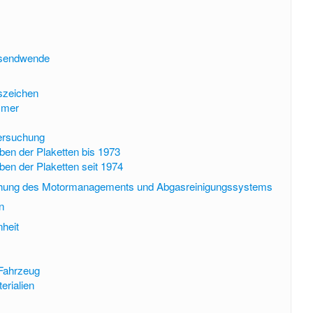
ausendwende
szeichen
mmer
ersuchung
ben der Plaketten bis 1973
ben der Plaketten seit 1974
hung des Motormanagements und Abgasreinigungssystems
n
heit
Fahrzeug
rialien