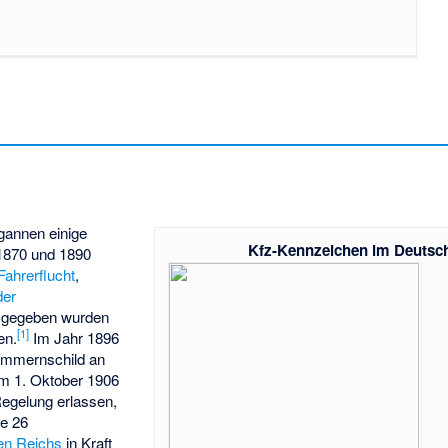
annen einige
Kfz-Kennzeichen im Deutsc
 1870 und 1890
Fahrerflucht
,
der
usgegeben wurden
[
1
]
en.
Im Jahr 1896
ummernschild an
Am 1. Oktober 1906
 Regelung erlassen,
ie 26
en Reichs
in Kraft