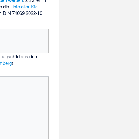
e die
Liste aller Kfz-
rm DIN 74069:2022-10
chenschild aus dem
mberg
)