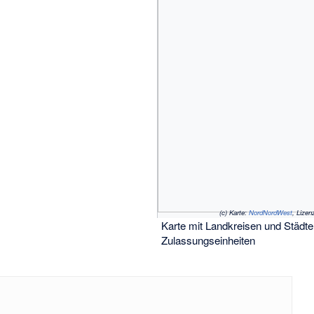
(c)
Karte:
NordNordWest
, Lizen
Karte mit Landkreisen und Städt
Zulassungseinheiten