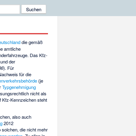
eutschland
die gemäß
e amtliche
derfahrzeuge. Das Kfz-
 und der
36
). Für
Nachweis für die
enverkehrsbehörde
(je
r
Typgenehmigung
ssungsrechtlich nicht als
f Kfz-Kennzeichen steht
ichen, also auch
ng
2012
solchen, die nicht mehr
eben werden
. Zu allen in