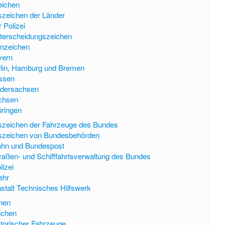
eichen
szeichen der Länder
 Polizei
terscheidungszeichen
nnzeichen
yern
rlin, Hamburg und Bremen
ssen
edersachsen
chsen
ringen
szeichen der Fahrzeuge des Bundes
szeichen von Bundesbehörden
hn und Bundespost
aßen- und Schifffahrtsverwaltung des Bundes
izei
ehr
talt Technisches Hilfswerk
hen
ichen
torischer Fahrzeuge