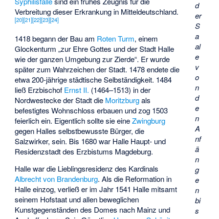
Syphilisfälle
sind ein frühes Zeugnis für die
d
Verbreitung dieser Erkrankung in Mitteldeutschland.
er
[
20
]
[
21
]
[
22
]
[
23
]
[
24
]
S
a
1418 begann der Bau am
Roten Turm
, einem
al
Glockenturm „zur Ehre Gottes und der Stadt Halle
e
wie der ganzen Umgebung zur Zierde“. Er wurde
v
später zum Wahrzeichen der Stadt. 1478 endete die
o
etwa 200-jährige städtische Selbständigkeit. 1484
n
ließ Erzbischof
Ernst II.
(1464–1513) in der
d
Nordwestecke der Stadt die
Moritzburg
als
e
befestigtes Wohnschloss erbauen und zog 1503
n
feierlich ein. Eigentlich sollte sie eine
Zwingburg
A
gegen Halles selbstbewusste Bürger, die
nf
Salzwirker, sein. Bis 1680 war Halle Haupt- und
ä
Residenzstadt des Erzbistums Magdeburg.
n
Halle war die Lieblingsresidenz des Kardinals
g
Albrecht von Brandenburg
. Als die Reformation in
e
Halle einzog, verließ er im Jahr 1541 Halle mitsamt
n
seinem Hofstaat und allen beweglichen
bi
Kunstgegenständen des Domes nach Mainz und
s