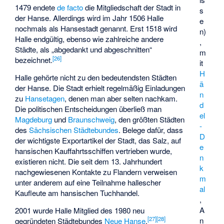
1479 endete
de facto
die Mitgliedschaft der Stadt in
s
der Hanse. Allerdings wird im Jahr 1506 Halle
e
nochmals als Hansestadt genannt. Erst 1518 wird
n)
Halle endgültig, ebenso wie zahlreiche andere
,
Städte, als „abgedankt und abgeschnitten“
m
[
26
]
bezeichnet.
it
H
Halle gehörte nicht zu den bedeutendsten Städten
ä
der Hanse. Die Stadt erhielt regelmäßig Einladungen
n
zu
Hansetagen
, denen man aber selten nachkam.
d
Die politischen Entscheidungen überließ man
el
Magdeburg
und
Braunschweig
, den größten Städten
-
des
Sächsischen Städtebundes
. Belege dafür, dass
D
der wichtigste Exportartikel der Stadt, das Salz, auf
e
hansischen Kauffahrtsschiffen vertrieben wurde,
n
existieren nicht. Die seit dem 13. Jahrhundert
k
nachgewiesenen Kontakte zu Flandern verweisen
m
unter anderem auf eine Teilnahme hallescher
al
Kaufleute am hansischen Tuchhandel.
,
A
2001 wurde Halle Mitglied des 1980 neu
[
27
]
[
28
]
n
gegründeten Städtebundes
Neue Hanse
.