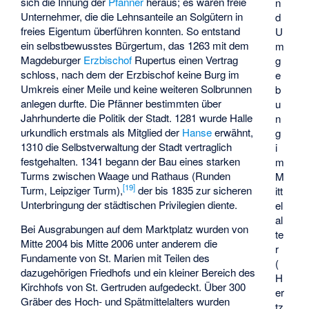
sich die Innung der
Pfänner
heraus; es waren freie
n
Unternehmer, die die Lehnsanteile an Solgütern in
d
freies Eigentum überführen konnten. So entstand
U
ein selbstbewusstes Bürgertum, das 1263 mit dem
m
Magdeburger
Erzbischof
Rupertus einen Vertrag
g
schloss, nach dem der Erzbischof keine Burg im
e
Umkreis einer Meile und keine weiteren Solbrunnen
b
anlegen durfte. Die Pfänner bestimmten über
u
Jahrhunderte die Politik der Stadt. 1281 wurde Halle
n
urkundlich erstmals als Mitglied der
Hanse
erwähnt,
g
1310 die Selbstverwaltung der Stadt vertraglich
i
festgehalten. 1341 begann der Bau eines starken
m
Turms zwischen Waage und Rathaus (Runden
M
[
19
]
Turm, Leipziger Turm),
der bis 1835 zur sicheren
itt
Unterbringung der städtischen Privilegien diente.
el
al
Bei Ausgrabungen auf dem Marktplatz wurden von
te
Mitte 2004 bis Mitte 2006 unter anderem die
r
Fundamente von St. Marien mit Teilen des
(
dazugehörigen Friedhofs und ein kleiner Bereich des
H
Kirchhofs von St. Gertruden aufgedeckt. Über 300
er
Gräber des Hoch- und Spätmittelalters wurden
tz