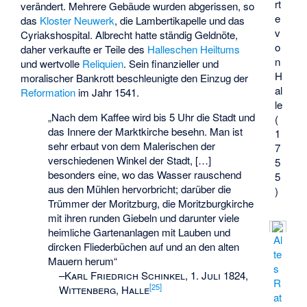
rt
verändert. Mehrere Gebäude wurden abgerissen, so
e
das
Kloster Neuwerk
, die Lambertikapelle und das
v
Cyriakshospital. Albrecht hatte ständig Geldnöte,
o
daher verkaufte er Teile des
Halleschen Heiltums
n
und wertvolle
Reliquien
. Sein finanzieller und
H
moralischer Bankrott beschleunigte den Einzug der
al
Reformation
im Jahr 1541.
le
„Nach dem Kaffee wird bis 5 Uhr die Stadt und
(
das Innere der Marktkirche besehn. Man ist
1
sehr erbaut von dem Malerischen der
7
verschiedenen Winkel der Stadt, […]
5
besonders eine, wo das Wasser rauschend
5
aus den Mühlen hervorbricht; darüber die
)
Trümmer der Moritzburg, die Moritzburgkirche
mit ihren runden Giebeln und darunter viele
heimliche Gartenanlagen mit Lauben und
Al
dircken Fliederbüchen auf und an den alten
te
Mauern herum“
s
–
Karl Friedrich Schinkel, 1. Juli 1824,
R
[
25
]
Wittenberg, Halle
at