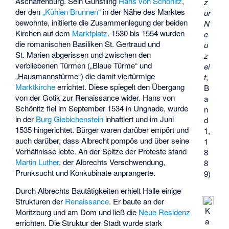
Aschaffenburg. Sein Günstling
Hans von Schönitz
,
z
der den
„Kühlen Brunnen“
in der Nähe des Marktes
ur
bewohnte, initiierte die Zusammenlegung der beiden
N
Kirchen auf dem
Marktplatz
. 1530 bis 1554 wurden
e
die romanischen Basiliken St. Gertraud und
u
St. Marien abgerissen und zwischen den
z
verbliebenen Türmen („Blaue Türme“ und
ei
„Hausmannstürme“) die damit viertürmige
t
,
Marktkirche
errichtet. Diese spiegelt den Übergang
B
von der Gotik zur Renaissance wider. Hans von
a
Schönitz fiel im September 1534 in Ungnade, wurde
n
in der
Burg Giebichenstein
inhaftiert und im Juni
d
1535 hingerichtet. Bürger waren darüber empört und
1,
auch darüber, dass Albrecht pompös und über seine
1
Verhältnisse lebte. An der Spitze der Proteste stand
8
Martin Luther
, der Albrechts Verschwendung,
8
Prunksucht und Konkubinate anprangerte.
9)
Durch Albrechts Bautätigkeiten erhielt Halle einige
Strukturen der
Renaissance
. Er baute an der
K
Moritzburg und am Dom und ließ die
Neue Residenz
a
errichten. Die Struktur der Stadt wurde stark