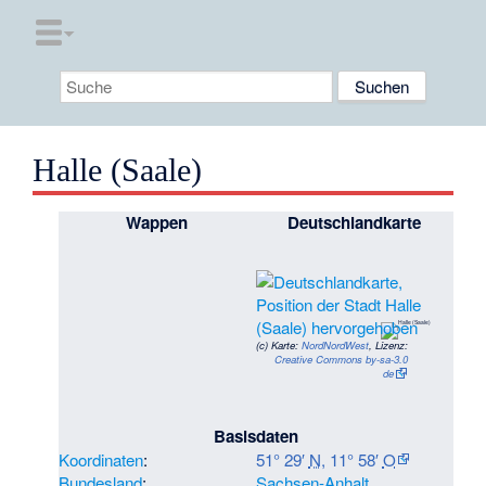
Halle (Saale)
Wappen
Deutschlandkarte
(c)
Karte:
NordNordWest
, Lizenz:
Creative Commons by-sa-3.0
de
Basisdaten
Koordinaten
:
51° 29′
N
,
11° 58′
O
Bundesland
:
Sachsen-Anhalt