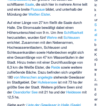
schiffbaren
Saale
, die sich hier in mehrere Arme teilt
ic
und eine breite
Flussaue
bildet, und unterhalb der
k
Mündung der
Weißen Elster
.
z
ur
Auf einer Länge von 27 km fließt die Saale durch
S
Halle. Die Stromsaale bewältigt dabei einen
a
Höhenunterschied von 9 m. Um ihre
Schiffbarkeit
al
herzustellen, wurden fünf
Wehre
mit
Schleusen
e
errichtet. Zusammen mit den Nebenarmen,
b
Hochwasserentlastern, Schleusen und
ei
Schleusenkanälen sowie Hafenbecken ergibt sich
K
eine Gesamtlänge von 47 km Wasserläufen in der
rö
Stadt. Hinzu treten mit einer Durchflusslänge von
ll
6,3 km die Weiße Elster, die
Reide
sowie weitere
w
zufließende Bäche. Dazu befinden sich ungefähr
it
180
von Menschen angelegte
stehende Gewässer
z,
im Stadtgebiet. Der
Hufeisensee
ist mit 73 ha der
m
größte See der Stadt. Weitere größere Seen sind
it
der
Osendorfer See
mit 21 ha und der
Heidesee
mit
d
12,5 ha.
er
a
Siehe auch
:
Liste der Gewässer in Halle (Saale)