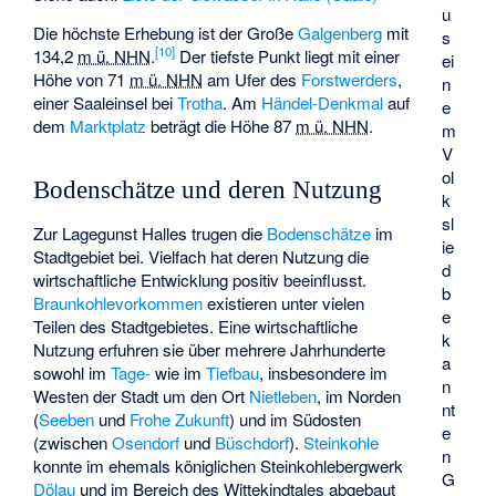
u
Die höchste Erhebung ist der Große
Galgenberg
mit
s
[
10
]
134,2
m ü. NHN
.
Der tiefste Punkt liegt mit einer
ei
Höhe von
71
m ü. NHN
am Ufer des
Forstwerders
,
n
einer Saaleinsel bei
Trotha
. Am
Händel-Denkmal
auf
e
dem
Marktplatz
beträgt die Höhe
87
m ü. NHN
.
m
V
ol
Bodenschätze und deren Nutzung
k
sl
Zur Lagegunst Halles trugen die
Bodenschätze
im
ie
Stadtgebiet bei. Vielfach hat deren Nutzung die
d
wirtschaftliche Entwicklung positiv beeinflusst.
b
Braunkohlevorkommen
existieren unter vielen
e
Teilen des Stadtgebietes. Eine wirtschaftliche
k
Nutzung erfuhren sie über mehrere Jahrhunderte
a
sowohl im
Tage-
wie im
Tiefbau
, insbesondere im
n
Westen der Stadt um den Ort
Nietleben
, im Norden
nt
(
Seeben
und
Frohe Zukunft
) und im Südosten
e
(zwischen
Osendorf
und
Büschdorf
).
Steinkohle
n
konnte im ehemals königlichen Steinkohlebergwerk
G
Dölau
und im Bereich des Wittekindtales abgebaut