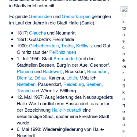
in Stadtviertel unterteilt.
H
Folgende
Gemeinden
und
Gemarkungen
gelangten
is
im Lauf der Jahre in die Stadt Halle (Saale).
to
1817:
Glaucha
und Neumarkt
ri
1891: Gutsbezirk Freiimfelde
s
1900:
Giebichenstein
,
Trotha
,
Kröllwitz
und
Gut
c
Gimritz
(auf der
Peißnitzinsel
)
h
1. Juli 1950: Stadt
Ammendorf
(mit den
e
Stadtteilen Beesen, Burg in der Aue, Osendorf,
G
Planena
und
Radewell
), Bruckdorf,
Büschdorf
,
r
Diemitz
,
Dölau
, Kanena,
Lettin
, Mötzlich,
u
Nietleben
, Passendorf,
Reideburg
,
Seeben
,
ß
Tornau
und Wörmlitz-Böllberg
k
12. Mai 1967: Ausgliederung des Neubaugebiets
a
Halle-West nördlich von Passendorf, das unter
rt
der Bezeichnung
Halle-Neustadt
eine
e
selbständige Stadt, später eine kreisfreie Stadt
a
wurde
u
6. Mai 1990: Wiedereingliederung von Halle-
s
Neustadt
H