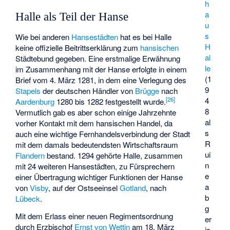
h
a
Halle als Teil der Hanse
u
s
Wie bei anderen
Hansestädten
hat es bei Halle
H
keine offizielle Beitrittserklärung zum
hansischen
al
Städtebund gegeben. Eine erstmalige Erwähnung
le
im Zusammenhang mit der Hanse erfolgte in einem
(1
Brief vom 4. März 1281, in dem eine Verlegung des
9
Stapels
der deutschen Händler von
Brügge
nach
4
[
26
]
Aardenburg
1280 bis 1282 festgestellt wurde.
8
Vermutlich gab es aber schon einige Jahrzehnte
al
vorher Kontakt mit dem hansischen Handel, da
s
auch eine wichtige Fernhandelsverbindung der Stadt
R
mit dem damals bedeutendsten Wirtschaftsraum
ui
Flandern
bestand. 1294 gehörte Halle, zusammen
n
mit 24 weiteren Hansestädten, zu Fürsprechern
e
einer Übertragung wichtiger Funktionen der Hanse
a
von
Visby
, auf der Ostseeinsel
Gotland
, nach
b
Lübeck
.
g
Mit dem Erlass einer neuen Regimentsordnung
er
durch Erzbischof
Ernst von Wettin
am 18. März
is