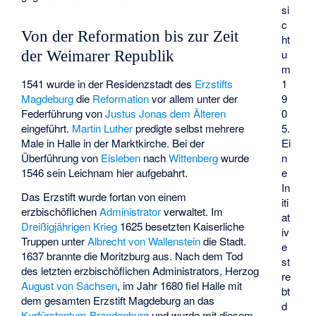
si
c
Von der Reformation bis zur Zeit
ht
u
der Weimarer Republik
m
1541 wurde in der Residenzstadt des
Erzstifts
1
Magdeburg
die
Reformation
vor allem unter der
9
Federführung von
Justus Jonas dem Älteren
0
eingeführt.
Martin Luther
predigte selbst mehrere
5.
Male in Halle in der Marktkirche. Bei der
Ei
Überführung von
Eisleben
nach
Wittenberg
wurde
n
1546 sein Leichnam hier aufgebahrt.
e
In
Das Erzstift wurde fortan von einem
iti
erzbischöflichen
Administrator
verwaltet. Im
at
Dreißigjährigen Krieg
1625 besetzten Kaiserliche
iv
Truppen unter
Albrecht von Wallenstein
die Stadt.
e
1637 brannte die Moritzburg aus. Nach dem Tod
st
des letzten erzbischöflichen Administrators, Herzog
re
August von Sachsen
, im Jahr 1680 fiel Halle mit
bt
dem gesamten Erzstift Magdeburg an das
d
Kurfürstentum Brandenburg
und wurde mit diesem