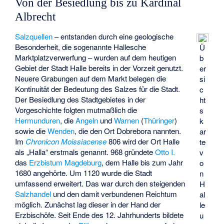
Von der Besiedlung bis zu Kardinal
Albrecht
Salzquellen
– entstanden durch eine geologische
Besonderheit, die sogenannte
Hallesche
Ü
Marktplatzverwerfung
– wurden auf dem heutigen
b
Gebiet der Stadt Halle bereits in der Vorzeit genutzt.
er
Neuere Grabungen auf dem Markt belegen die
si
Kontinuität der Bedeutung des Salzes für die Stadt.
c
Der Besiedlung des Stadtgebietes in der
ht
Vorgeschichte folgten mutmaßlich die
s
Hermunduren
, die
Angeln
und
Warnen
(
Thüringer
)
k
sowie die
Wenden
, die den Ort Dobrebora nannten.
ar
Im
Chronicon Moissiacense
806 wird der Ort Halle
te
als „Halla“ erstmals genannt. 968 gründete
Otto I.
v
das
Erzbistum Magdeburg
, dem Halle bis zum Jahr
o
1680 angehörte. Um 1120 wurde die Stadt
n
umfassend erweitert. Das war durch den steigenden
H
Salzhandel
und den damit verbundenen Reichtum
al
möglich. Zunächst lag dieser in der Hand der
le
Erzbischöfe. Seit Ende des 12. Jahrhunderts bildete
u