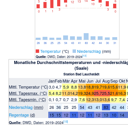
14
6
13
5
12
10
8
7
3
3
1
1
0
0
26
36
25
25
54
43
41
83
42
44
30
31
_
Temperatur
(°C)
_
Niederschlag
(mm)
[
13
]
Quelle:
DWD, Daten: 2019–2024
Monatliche Durchschnittstemperaturen und -niederschläg
(Saale)
Station Bad Lauchstädt
Jan
Feb
Mär
Apr
Mai
Jun
Jul
Aug
Sep
Okt
Mittl. Temperatur (°C)
3,0
4,7
5,9
8,8
13,8
18,8
19,7
19,6
15,6
11,9
Mittl. Tagesmax. (°C)
5,4
8,2
11,0
14,2
19,3
24,9
25,7
25,5
21,6
16,3
Mittl. Tagesmin. (°C)
0,1
0,7
0,7
2,9
7,6
12,3
13,0
13,6
9,7
7,4
Niederschlag
(
mm
)
26
36
25
25
54
43
41
83
42
44
Regentage
(
d
)
15
15
12
11
12
11
12
13
10
14
[
13
]
Quelle:
DWD, Daten: 2019–2024