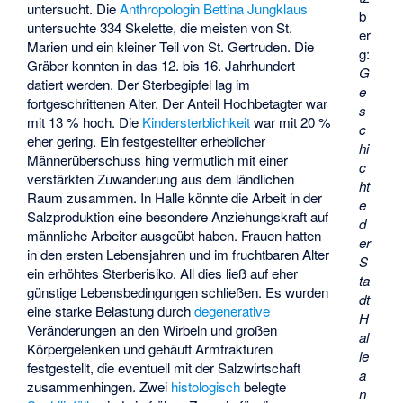
untersucht. Die
Anthropologin
Bettina Jungklaus
b
untersuchte 334 Skelette, die meisten von St.
er
Marien und ein kleiner Teil von St. Gertruden. Die
g:
Gräber konnten in das 12. bis 16. Jahrhundert
G
datiert werden. Der Sterbegipfel lag im
e
fortgeschrittenen Alter. Der Anteil Hochbetagter war
s
mit 13 % hoch. Die
Kindersterblichkeit
war mit 20 %
c
eher gering. Ein festgestellter erheblicher
hi
Männerüberschuss hing vermutlich mit einer
c
verstärkten Zuwanderung aus dem ländlichen
ht
Raum zusammen. In Halle könnte die Arbeit in der
e
Salzproduktion eine besondere Anziehungskraft auf
d
männliche Arbeiter ausgeübt haben. Frauen hatten
er
in den ersten Lebensjahren und im fruchtbaren Alter
S
ein erhöhtes Sterberisiko. All dies ließ auf eher
ta
günstige Lebensbedingungen schließen. Es wurden
dt
eine starke Belastung durch
degenerative
H
Veränderungen an den Wirbeln und großen
al
Körpergelenken und gehäuft Armfrakturen
le
festgestellt, die eventuell mit der Salzwirtschaft
a
zusammenhingen. Zwei
histologisch
belegte
n