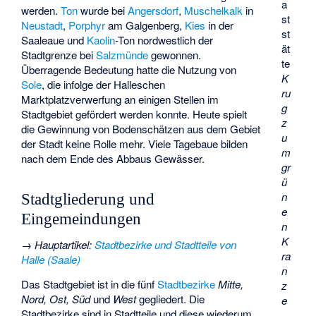
a
werden.
Ton
wurde bei
Angersdorf
,
Muschelkalk
in
st
Neustadt
,
Porphyr
am Galgenberg,
Kies
in der
st
Saaleaue und
Kaolin
-Ton nordwestlich der
ät
Stadtgrenze bei
Salzmünde
gewonnen.
te
Überragende Bedeutung hatte die Nutzung von
K
Sole
, die infolge der
Halleschen
ru
Marktplatzverwerfung
an einigen Stellen im
g
Stadtgebiet gefördert werden konnte. Heute spielt
z
die Gewinnung von Bodenschätzen aus dem Gebiet
u
der Stadt keine Rolle mehr. Viele Tagebaue bilden
m
nach dem Ende des Abbaus Gewässer.
gr
ü
n
Stadtgliederung und
e
Eingemeindungen
n
K
→
Hauptartikel
:
Stadtbezirke und Stadtteile von
ra
Halle (Saale)
n
Das Stadtgebiet ist in die fünf
Stadtbezirke
Mitte,
z
Nord, Ost, Süd
und
West
gegliedert. Die
e
Stadtbezirke sind in Stadtteile und diese wiederum