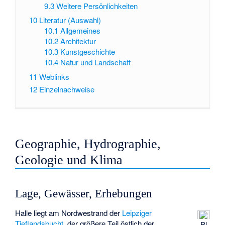
9.3
Weitere Persönlichkeiten
10
Literatur (Auswahl)
10.1
Allgemeines
10.2
Architektur
10.3
Kunstgeschichte
10.4
Natur und Landschaft
11
Weblinks
12
Einzelnachweise
Geographie, Hydrographie,
Geologie und Klima
Lage, Gewässer, Erhebungen
Halle liegt am Nordwestrand der
Leipziger
Tieflandsbucht
, der größere Teil östlich der
Bl