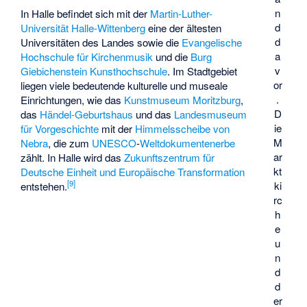
n
In Halle befindet sich mit der
Martin-Luther-
d
Universität Halle-Wittenberg
eine der ältesten
d
Universitäten des Landes sowie die
Evangelische
a
Hochschule für Kirchenmusik
und die
Burg
v
Giebichenstein Kunsthochschule
. Im Stadtgebiet
or
liegen viele bedeutende kulturelle und museale
.
Einrichtungen, wie das
Kunstmuseum Moritzburg
,
D
das
Händel-Geburtshaus
und das
Landesmuseum
ie
für Vorgeschichte
mit der
Himmelsscheibe von
M
Nebra
, die zum
UNESCO
-
Weltdokumentenerbe
ar
zählt. In Halle wird das
Zukunftszentrum für
kt
Deutsche Einheit und Europäische Transformation
[
9
]
ki
entstehen.
rc
h
e
u
n
d
d
er