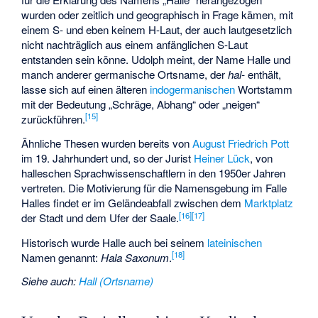
wurden oder zeitlich und geographisch in Frage kämen, mit
einem S- und eben keinem H-Laut, der auch lautgesetzlich
nicht nachträglich aus einem anfänglichen S-Laut
entstanden sein könne. Udolph meint, der Name Halle und
manch anderer germanische Ortsname, der
hal-
enthält,
lasse sich auf einen älteren
indogermanischen
Wortstamm
mit der Bedeutung „Schräge, Abhang“ oder „neigen“
[
15
]
zurückführen.
Ähnliche Thesen wurden bereits von
August Friedrich Pott
im 19. Jahrhundert und, so der Jurist
Heiner Lück
, von
halleschen Sprachwissenschaftlern in den 1950er Jahren
vertreten. Die Motivierung für die Namensgebung im Falle
Halles findet er im Geländeabfall zwischen dem
Marktplatz
[
16
]
[
17
]
der Stadt und dem Ufer der Saale.
Historisch wurde Halle auch bei seinem
lateinischen
[
18
]
Namen genannt:
Hala Saxonum
.
Siehe auch
:
Hall (Ortsname)