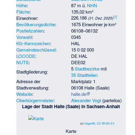
Höhe
:
87 m ü.
NHN
Fläche
:
135,02 km²
[
1
]
226.186
Einwohner:
(31. Dez. 2025)
Bevölkerungsdichte
:
1675 Einwohner je km²
Postleitzahlen
:
06108–06132
Vorwahl
:
0345
Kfz-Kennzeichen
:
HAL
Gemeindeschlüssel
:
15 0 02 000
LOCODE
:
DE HAL
NUTS
:
DEE02
5
Stadtbezirke
mit
Stadtgliederung:
35 Stadtteilen
Adresse der
Marktplatz 1
Stadtverwaltung:
06108 Halle (Saale)
Website
:
halle.de
Oberbürgermeister
:
Alexander Vogt
(parteilos)
Lage der Stadt Halle (Saale) in Sachsen-Anhalt
(c)
Hagar66
,
CC BY-SA 3.0
Karte