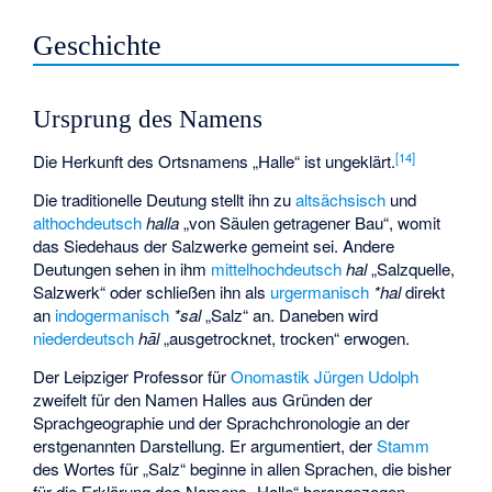
Geschichte
Ursprung des Namens
[
14
]
Die Herkunft des Ortsnamens „Halle“ ist ungeklärt.
Die traditionelle Deutung stellt ihn zu
altsächsisch
und
althochdeutsch
halla
„von Säulen getragener Bau“, womit
das Siedehaus der Salzwerke gemeint sei. Andere
Deutungen sehen in ihm
mittelhochdeutsch
hal
„Salzquelle,
Salzwerk“ oder schließen ihn als
urgermanisch
*hal
direkt
an
indogermanisch
*sal
„Salz“ an. Daneben wird
niederdeutsch
hāl
„ausgetrocknet, trocken“ erwogen.
Der Leipziger Professor für
Onomastik
Jürgen Udolph
zweifelt für den Namen Halles aus Gründen der
Sprachgeographie und der Sprachchronologie an der
erstgenannten Darstellung. Er argumentiert, der
Stamm
des Wortes für „Salz“ beginne in allen Sprachen, die bisher
für die Erklärung des Namens „Halle“ herangezogen