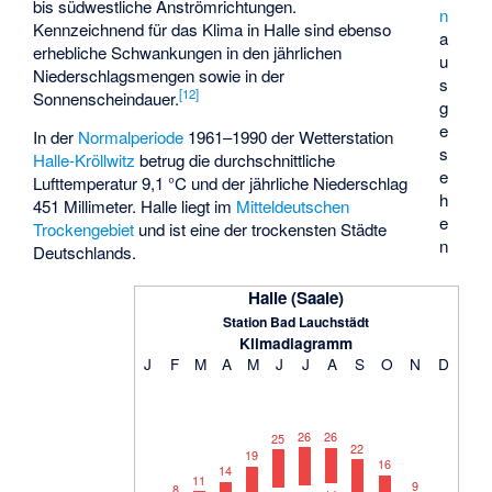
bis südwestliche Anströmrichtungen.
n
Kennzeichnend für das Klima in Halle sind ebenso
a
erhebliche Schwankungen in den jährlichen
u
Niederschlagsmengen sowie in der
s
[
12
]
Sonnenscheindauer.
g
e
In der
Normalperiode
1961–1990 der Wetterstation
s
Halle-Kröllwitz
betrug die durchschnittliche
e
Lufttemperatur 9,1 °C und der jährliche Niederschlag
h
451 Millimeter. Halle liegt im
Mitteldeutschen
e
Trockengebiet
und ist eine der trockensten Städte
n
Deutschlands.
Halle (Saale)
Station Bad Lauchstädt
Klimadiagramm
J
F
M
A
M
J
J
A
S
O
N
D
26
26
25
22
19
16
14
11
9
8