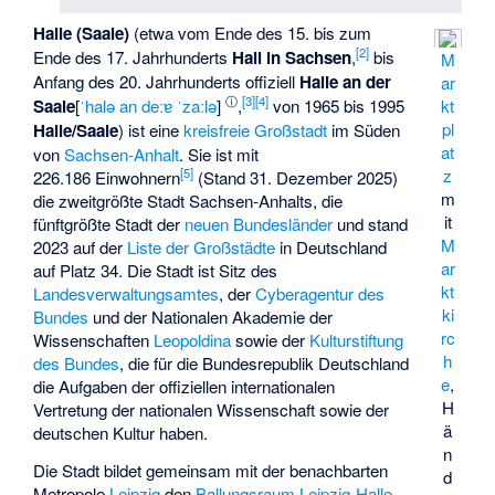
Halle (Saale)
(etwa vom Ende des 15. bis zum
[
2
]
Ende des 17. Jahrhunderts
Hall in Sachsen
,
bis
M
Anfang des 20. Jahrhunderts offiziell
Halle an der
ar
ⓘ
[
3
]
[
4
]
Saale
[
ˈhalə an deːɐ ˈzaːlə
]
,
von 1965 bis 1995
kt
pl
Halle/Saale
) ist eine
kreisfreie
Großstadt
im Süden
at
von
Sachsen-Anhalt
. Sie ist mit
[
5
]
z
226.186 Einwohnern
(Stand 31. Dezember 2025)
m
die zweitgrößte Stadt
Sachsen-Anhalts
, die
it
fünftgrößte Stadt der
neuen Bundesländer
und stand
M
2023 auf der
Liste der Großstädte
in Deutschland
ar
auf Platz 34. Die Stadt ist Sitz des
kt
Landesverwaltungsamtes
, der
Cyberagentur des
ki
Bundes
und der Nationalen Akademie der
rc
Wissenschaften
Leopoldina
sowie der
Kulturstiftung
h
des Bundes
, die für die Bundesrepublik Deutschland
e
,
die Aufgaben der offiziellen internationalen
H
Vertretung der nationalen Wissenschaft sowie der
ä
deutschen Kultur haben.
n
Die Stadt bildet gemeinsam mit der benachbarten
d
Metropole
Leipzig
den
Ballungsraum Leipzig-Halle
,