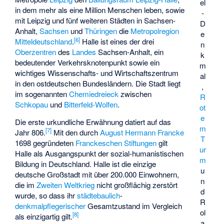
el
in dem mehr als eine Million Menschen leben, sowie
-
mit Leipzig und fünf weiteren Städten in Sachsen-
D
Anhalt,
Sachsen
und
Thüringen
die
Metropolregion
e
[
6
]
Mitteldeutschland
.
Halle ist eines der drei
n
Oberzentren
des
Landes
Sachsen-Anhalt, ein
k
bedeutender Verkehrsknotenpunkt sowie ein
m
wichtiges Wissenschafts- und Wirtschaftszentrum
al
in den ostdeutschen Bundesländern. Die Stadt liegt
,
im sogenannten
Chemiedreieck
zwischen
R
Schkopau
und
Bitterfeld-Wolfen
.
ot
e
Die erste urkundliche Erwähnung datiert auf das
m
[
7
]
Jahr 806.
Mit den durch
August Hermann Francke
T
1698 gegründeten
Franckeschen Stiftungen
gilt
ur
Halle als Ausgangspunkt der
sozial-humanistischen
m
Bildung in Deutschland. Halle ist die einzige
u
deutsche Großstadt mit über 200.000 Einwohnern,
n
die im
Zweiten Weltkrieg
nicht großflächig zerstört
d
wurde, so dass ihr
städtebaulich
-
R
denkmalpflegerischer
Gesamtzustand im Vergleich
ol
[
8
]
als einzigartig gilt.
a