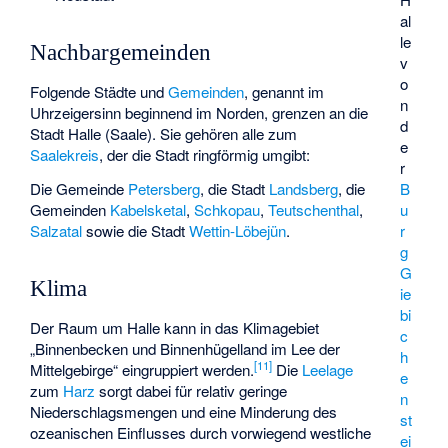
al
le
Nachbargemeinden
v
o
Folgende Städte und
Gemeinden
, genannt im
n
Uhrzeigersinn beginnend im Norden, grenzen an die
d
Stadt Halle (Saale). Sie gehören alle zum
e
Saalekreis
, der die Stadt ringförmig umgibt:
r
B
Die Gemeinde
Petersberg
, die Stadt
Landsberg
, die
u
Gemeinden
Kabelsketal
,
Schkopau
,
Teutschenthal
,
r
Salzatal
sowie die Stadt
Wettin-Löbejün
.
g
G
Klima
ie
bi
Der Raum um Halle kann in das Klimagebiet
c
„Binnenbecken und Binnenhügelland im Lee der
h
[
11
]
Mittelgebirge“ eingruppiert werden.
Die
Leelage
e
zum
Harz
sorgt dabei für relativ geringe
n
Niederschlagsmengen und eine Minderung des
st
ozeanischen Einflusses durch vorwiegend westliche
ei