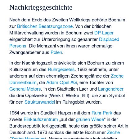
Nachkriegsgeschichte
Nach dem Ende des Zweiten Weltkriegs gehörte Bochum
zur
Britischen Besatzungszone
. Von der britischen
Militärverwaltung wurden in Bochum zwei
DP-Lager
eingerichtet zur Unterbringung so genannter
Displaced
Persons
. Die Mehrzahl von ihnen waren ehemalige
Zwangsarbeiter aus
Polen
.
In der Nachkriegszeit entwickelte sich Bochum zu einem
Kulturzentrum des
Ruhrgebietes
. 1962 eröffnete, unter
anderem auf dem ehemaligen Zechengelände der
Zeche
Dannenbaum
, die
Adam Opel AG
, eine Tochter von
General Motors
, in den Stadtteilen Laer und
Langendreer
die drei Opelwerke (
Werk I
,
Werke II/III
), die zum Symbol
für den
Strukturwandel
im Ruhrgebiet wurden.
1964 wurde im Stadtteil Harpen mit dem
Ruhr-Park
das
zweite
Einkaufszentrum
„auf der
grünen Wiese
“ in der
Bundesrepublik fertiggestellt, heute das größte seiner Art in
Deutschland. 1973 schloss die letzte Bochumer
Zeche
(
Zeche Hannover
). Neben ausgedehnten industriellen