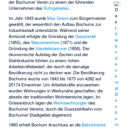
der Bochumer Verein zu einem der führenden
Unternehmen des
Ruhrgebietes
.
D
a
Im Jahr 1843 wurde
Max Greve
zum Bürgermeister
s
gewählt, der wesentlich den Aufbau Bochums zur
L
Industriestadt unterstützte. Während seiner
ö
Amtszeit erfolgte die Gründung der
Gasanstalt
w
(1855), des
Wasserwerkes
(1871) und die
e
Gründung der
Handelskammer
(1856). Der
n
ökonomische Aufstieg der Zechen und der
d
Stahlindustrie führten zu einem hohen
e
Arbeitskräftebedarf, der durch die damalige
n
Bevölkerung nicht zu decken war. Die Bevölkerung
k
Bochums wuchs von 1843 bis 1873 von 4282 auf
m
25174 Einwohner. Um Arbeitskräfte anzuwerben
al
wurden Wohnungen in Werksnähe geschaffen, die
B
abseits der traditionellen Wohnbereiche lagen. Im
o
Griesenbruch lagen die
Werkswohnungen
des
c
Bochumer Vereins, durch die Gussstahlbahn vom
h
Bochumer Stadtgebiet abgetrennt.
u
m
1860 erhielt Bochum Anschluss an die
Bahnstrecke