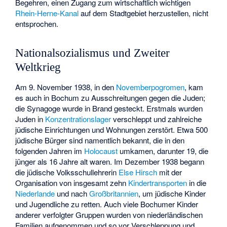
Begehren, einen Zugang zum wirtschaftlich wichtigen
Rhein-Herne-Kanal
auf dem Stadtgebiet herzustellen, nicht
entsprochen.
Nationalsozialismus und Zweiter
Weltkrieg
Am 9. November 1938, in den
Novemberpogromen
, kam
es auch in Bochum zu Ausschreitungen gegen die Juden;
die
Synagoge
wurde in Brand gesteckt. Erstmals wurden
Juden in
Konzentrationslager
verschleppt und zahlreiche
jüdische Einrichtungen und Wohnungen zerstört. Etwa 500
jüdische Bürger sind namentlich bekannt, die in den
folgenden Jahren im
Holocaust
umkamen, darunter 19, die
jünger als 16 Jahre alt waren. Im Dezember 1938 begann
die jüdische Volksschullehrerin
Else Hirsch
mit der
Organisation von insgesamt zehn
Kindertransporten
in die
Niederlande
und nach
Großbritannien
, um jüdische Kinder
und Jugendliche zu retten. Auch viele Bochumer Kinder
anderer verfolgter Gruppen wurden von niederländischen
Familien aufgenommen und so vor Verschleppung und