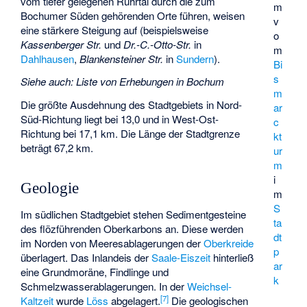
vom tiefer gelegenen Ruhrtal durch die zum
m
Bochumer Süden gehörenden Orte führen, weisen
v
eine stärkere Steigung auf (beispielsweise
o
Kassenberger Str.
und
Dr.-C.-Otto-Str.
in
m
Dahlhausen
,
Blankensteiner Str.
in
Sundern
).
Bi
s
Siehe auch
:
Liste von Erhebungen in Bochum
m
Die größte Ausdehnung des Stadtgebiets in Nord-
ar
Süd-Richtung liegt bei 13,0 und in West-Ost-
c
Richtung bei 17,1 km. Die Länge der Stadtgrenze
kt
beträgt 67,2 km.
ur
m
i
Geologie
m
S
Im südlichen Stadtgebiet stehen Sedimentgesteine
ta
des flözführenden Oberkarbons an. Diese werden
dt
im Norden von Meeresablagerungen der
Oberkreide
p
überlagert. Das Inlandeis der
Saale-Eiszeit
hinterließ
ar
eine Grundmoräne, Findlinge und
k
Schmelzwasserablagerungen. In der
Weichsel-
[
7
]
Kaltzeit
wurde
Löss
abgelagert.
Die geologischen