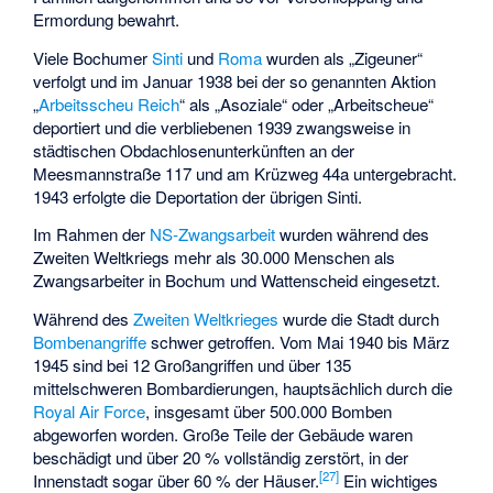
Ermordung bewahrt.
Viele Bochumer
Sinti
und
Roma
wurden als
„Zigeuner“
verfolgt
und im Januar 1938 bei der so genannten Aktion
„
Arbeitsscheu Reich
“ als „Asoziale“ oder „Arbeitscheue“
deportiert und die verbliebenen 1939 zwangsweise in
städtischen Obdachlosenunterkünften an der
Meesmannstraße 117 und am Krüzweg 44a untergebracht.
1943 erfolgte die Deportation der übrigen Sinti.
Im Rahmen der
NS-Zwangsarbeit
wurden während des
Zweiten Weltkriegs mehr als 30.000 Menschen als
Zwangsarbeiter in Bochum und Wattenscheid
eingesetzt.
Während des
Zweiten Weltkrieges
wurde die Stadt durch
Bombenangriffe
schwer getroffen. Vom Mai 1940 bis März
1945 sind bei 12 Großangriffen und über 135
mittelschweren Bombardierungen, hauptsächlich durch die
Royal Air Force
, insgesamt über 500.000 Bomben
abgeworfen worden. Große Teile der Gebäude waren
beschädigt und über 20 % vollständig zerstört, in der
[
27
]
Innenstadt sogar über 60 % der Häuser.
Ein wichtiges