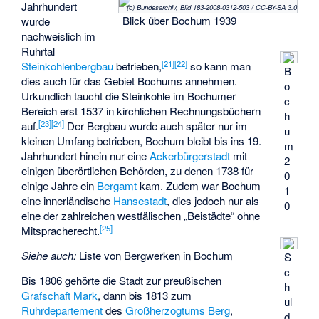
Jahrhundert
(c) Bundesarchiv, Bild 183-2008-0312-503 / CC-BY-SA 3.0
Blick über Bochum 1939
wurde
nachweislich im
Ruhrtal
[
21
]
[
22
]
Steinkohlenbergbau
betrieben,
so kann man
B
dies auch für das Gebiet Bochums annehmen.
o
Urkundlich taucht die Steinkohle im Bochumer
c
Bereich erst 1537 in kirchlichen Rechnungsbüchern
h
[
23
]
[
24
]
auf.
Der Bergbau wurde auch später nur im
u
kleinen Umfang betrieben, Bochum bleibt bis ins 19.
m
Jahrhundert hinein nur eine
Ackerbürgerstadt
mit
2
einigen überörtlichen Behörden, zu denen 1738 für
0
einige Jahre ein
Bergamt
kam. Zudem war Bochum
1
eine innerländische
Hansestadt
, dies jedoch nur als
0
eine der zahlreichen westfälischen „
Beistädte
“ ohne
[
25
]
Mitspracherecht.
Siehe auch:
Liste von Bergwerken in Bochum
S
c
Bis 1806 gehörte die Stadt zur preußischen
h
Grafschaft Mark
, dann bis 1813 zum
ul
Ruhrdepartement
des
Großherzogtums Berg
,
d