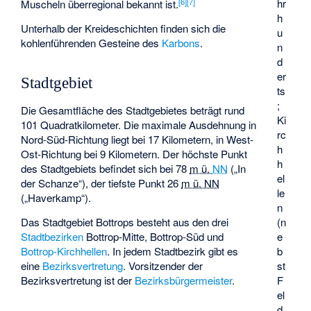
[
6
]
[
7
]
hr
Muscheln überregional bekannt ist.
h
Unterhalb der Kreideschichten finden sich die
u
kohlenführenden Gesteine des
Karbons
.
n
d
er
Stadtgebiet
ts
;
Die Gesamtfläche des Stadtgebietes beträgt rund
Ki
101 Quadratkilometer. Die maximale Ausdehnung in
rc
Nord-Süd-Richtung liegt bei 17 Kilometern, in West-
h
Ost-Richtung bei 9 Kilometern. Der höchste Punkt
h
des Stadtgebiets befindet sich bei
78
m ü.
NN
(„In
el
der Schanze“), der tiefste Punkt
26
m ü. NN
le
(„Haverkamp“).
n
Das Stadtgebiet Bottrops besteht aus den drei
(n
Stadtbezirken
Bottrop-Mitte, Bottrop-Süd und
e
Bottrop-Kirchhellen
. In jedem Stadtbezirk gibt es
b
eine
Bezirksvertretung
. Vorsitzender der
st
Bezirksvertretung ist der
Bezirksbürgermeister
.
F
el
d