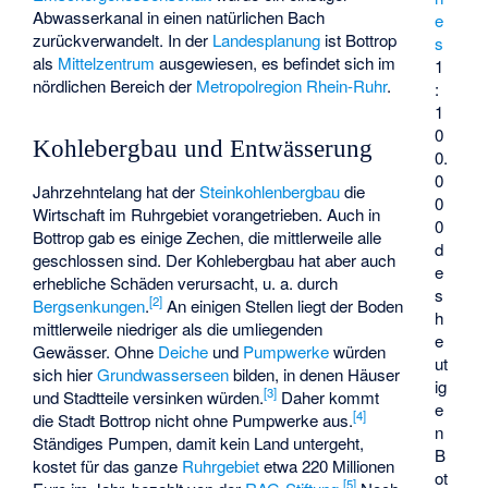
Abwasserkanal in einen natürlichen Bach
e
zurückverwandelt. In der
Landesplanung
ist Bottrop
s
als
Mittelzentrum
ausgewiesen, es befindet sich im
1
nördlichen Bereich der
Metropolregion Rhein-Ruhr
.
:
1
0
Kohlebergbau und Entwässerung
0.
0
Jahrzehntelang hat der
Steinkohlenbergbau
die
0
Wirtschaft im Ruhrgebiet vorangetrieben. Auch in
0
Bottrop gab es einige
Zechen
, die mittlerweile alle
d
geschlossen sind. Der Kohlebergbau hat aber auch
e
erhebliche Schäden verursacht, u. a. durch
s
[
2
]
Bergsenkungen
.
An einigen Stellen liegt der Boden
h
mittlerweile niedriger als die umliegenden
e
Gewässer. Ohne
Deiche
und
Pumpwerke
würden
ut
sich hier
Grundwasserseen
bilden, in denen Häuser
ig
[
3
]
und Stadtteile versinken würden.
Daher kommt
e
[
4
]
die Stadt Bottrop nicht ohne Pumpwerke aus.
n
Ständiges Pumpen, damit kein Land untergeht,
B
kostet für das ganze
Ruhrgebiet
etwa 220 Millionen
ot
[
5
]