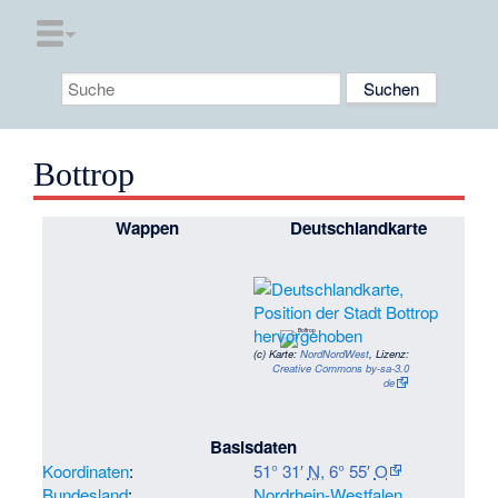
Bottrop
Wappen
Deutschlandkarte
(c)
Karte:
NordNordWest
, Lizenz:
Creative Commons by-sa-3.0
de
Basisdaten
Koordinaten
:
51° 31′
N
,
6° 55′
O
Bundesland
:
Nordrhein-Westfalen