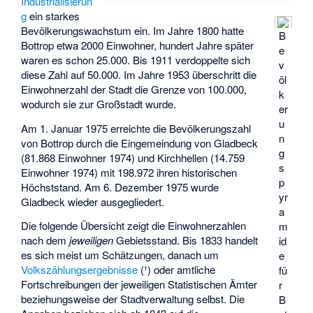
Industrialisierun
g
ein starkes
Bevölkerungswachstum ein. Im Jahre 1800 hatte
B
Bottrop etwa 2000 Einwohner, hundert Jahre später
e
waren es schon 25.000. Bis 1911 verdoppelte sich
v
diese Zahl auf 50.000. Im Jahre 1953 überschritt die
öl
Einwohnerzahl der Stadt die Grenze von 100.000,
k
wodurch sie zur Großstadt wurde.
er
u
Am 1. Januar 1975 erreichte die Bevölkerungszahl
n
von Bottrop durch die Eingemeindung von Gladbeck
g
(81.868 Einwohner 1974) und Kirchhellen (14.759
s
Einwohner 1974) mit 198.972 ihren historischen
p
Höchststand. Am 6. Dezember 1975 wurde
yr
Gladbeck wieder ausgegliedert.
a
Die folgende Übersicht zeigt die Einwohnerzahlen
m
nach dem
jeweiligen
Gebietsstand. Bis 1833 handelt
id
es sich meist um Schätzungen, danach um
e
Volkszählungsergebnisse
(¹) oder amtliche
fü
Fortschreibungen der jeweiligen Statistischen Ämter
r
beziehungsweise der Stadtverwaltung selbst. Die
B