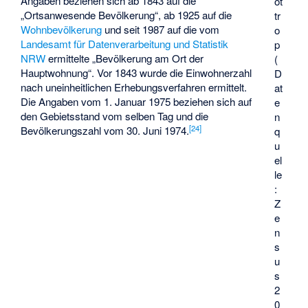
Angaben beziehen sich ab 1843 auf die
ot
„Ortsanwesende Bevölkerung“, ab 1925 auf die
tr
Wohnbevölkerung
und seit 1987 auf die vom
o
Landesamt für Datenverarbeitung und Statistik
p
NRW
ermittelte „Bevölkerung am Ort der
(
Hauptwohnung“. Vor 1843 wurde die Einwohnerzahl
D
nach uneinheitlichen Erhebungsverfahren ermittelt.
at
Die Angaben vom 1. Januar 1975 beziehen sich auf
e
den Gebietsstand vom selben Tag und die
n
[
24
]
Bevölkerungszahl vom 30. Juni 1974.
q
u
el
le
:
Z
e
n
s
u
s
2
0