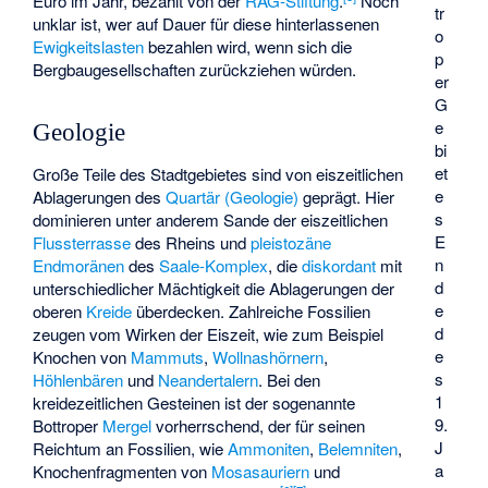
Euro im Jahr, bezahlt von der
RAG-Stiftung
.
Noch
tr
unklar ist, wer auf Dauer für diese hinterlassenen
o
Ewigkeitslasten
bezahlen wird, wenn sich die
p
Bergbaugesellschaften zurückziehen würden.
er
G
e
Geologie
bi
et
Große Teile des Stadtgebietes sind von eiszeitlichen
e
Ablagerungen des
Quartär (Geologie)
geprägt. Hier
s
dominieren unter anderem Sande der eiszeitlichen
E
Flussterrasse
des Rheins und
pleistozäne
n
Endmoränen
des
Saale-Komplex
, die
diskordant
mit
d
unterschiedlicher Mächtigkeit die Ablagerungen der
e
oberen
Kreide
überdecken. Zahlreiche Fossilien
d
zeugen vom Wirken der Eiszeit, wie zum Beispiel
e
Knochen von
Mammuts
,
Wollnashörnern
,
s
Höhlenbären
und
Neandertalern
. Bei den
1
kreidezeitlichen Gesteinen ist der sogenannte
9.
Bottroper
Mergel
vorherrschend, der für seinen
J
Reichtum an Fossilien, wie
Ammoniten
,
Belemniten
,
a
Knochenfragmenten von
Mosasauriern
und