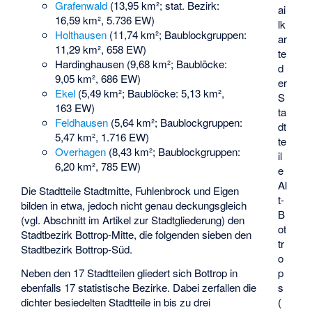
Grafenwald
(13,95 km²; stat. Bezirk:
ai
16,59 km², 5.736 EW)
lk
Holthausen
(11,74 km²; Baublockgruppen:
ar
11,29 km², 658 EW)
te
Hardinghausen
(9,68 km²; Baublöcke:
d
9,05 km², 686 EW)
er
Ekel
(5,49 km²; Baublöcke: 5,13 km²,
S
163 EW)
ta
Feldhausen
(5,64 km²; Baublockgruppen:
dt
5,47 km², 1.716 EW)
te
Overhagen
(8,43 km²; Baublockgruppen:
il
6,20 km², 785 EW)
e
Al
Die Stadtteile Stadtmitte, Fuhlenbrock und Eigen
t-
bilden in etwa, jedoch nicht genau deckungsgleich
B
(vgl.
Abschnitt im Artikel zur Stadtgliederung
) den
ot
Stadtbezirk Bottrop-Mitte, die folgenden sieben den
tr
Stadtbezirk Bottrop-Süd.
o
p
Neben den 17 Stadtteilen gliedert sich Bottrop in
s
ebenfalls 17 statistische Bezirke. Dabei zerfallen die
(
dichter besiedelten Stadtteile in bis zu drei