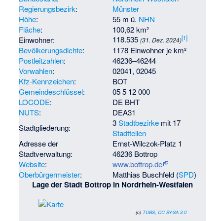
Regierungsbezirk
:
Münster
Höhe
:
55 m ü.
NHN
Fläche
:
100,62 km²
[
1
]
118.535
Einwohner:
(31. Dez. 2024)
Bevölkerungsdichte
:
1178 Einwohner je km²
Postleitzahlen
:
46236–46244
Vorwahlen
:
02041, 02045
Kfz-Kennzeichen
:
BOT
Gemeindeschlüssel
:
05 5 12 000
LOCODE
:
DE BHT
NUTS
:
DEA31
3
Stadtbezirke
mit 17
Stadtgliederung:
Stadtteilen
Adresse der
Ernst-Wilczok-Platz 1
Stadtverwaltung:
46236 Bottrop
Website
:
www.bottrop.de
Oberbürgermeister
:
Matthias Buschfeld
(
SPD
)
Lage der Stadt Bottrop in Nordrhein-Westfalen
(c)
TUBS
,
CC BY-SA 3.0