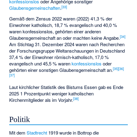
konfessionslos
oder Angehörige sonstiger
[
33
]
Glaubensgemeinschaften
.
Gemäß dem
Zensus 2022
waren (2022) 41,3 % der
Einwohner katholisch, 18,7 % evangelisch und 40,0 %
waren konfessionslos, gehörten einer anderen
[
34
]
Glaubensgemeinschaft an oder machten keine Angabe.
Am Stichtag 31. Dezember 2024 waren nach Recherchen
der Forschungsgruppe Weltanschauungen in Deutschland
37,4 % der Einwohner römisch-katholisch, 17,0 %
evangelisch und 45,5 % waren
konfessionslos
oder
[
35
]
[
36
]
gehörten einer sonstigen Glaubensgemeinschaft an.
[
37
]
Laut kirchlicher Statistik des Bistums Essen gab es Ende
2025 1 Prozentpunkt weniger katholischen
[
38
]
Kirchenmitglieder als im Vorjahr.
Politik
Mit dem
Stadtrecht
1919 wurde in Bottrop die