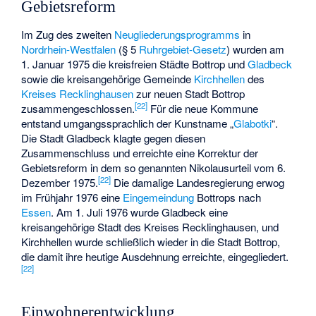
Gebietsreform
Im Zug des zweiten
Neugliederungsprogramms
in
Nordrhein-Westfalen
(§ 5
Ruhrgebiet-Gesetz
) wurden am
1. Januar 1975 die kreisfreien Städte Bottrop und
Gladbeck
sowie die kreisangehörige Gemeinde
Kirchhellen
des
Kreises Recklinghausen
zur neuen Stadt Bottrop
[
22
]
zusammengeschlossen.
Für die neue Kommune
entstand umgangssprachlich der Kunstname „
Glabotki
“.
Die Stadt Gladbeck klagte gegen diesen
Zusammenschluss und erreichte eine Korrektur der
Gebietsreform in dem so genannten Nikolausurteil vom 6.
[
22
]
Dezember 1975.
Die damalige Landesregierung erwog
im Frühjahr 1976 eine
Eingemeindung
Bottrops nach
Essen
. Am 1. Juli 1976 wurde Gladbeck eine
kreisangehörige Stadt des Kreises Recklinghausen, und
Kirchhellen wurde schließlich wieder in die Stadt Bottrop,
die damit ihre heutige Ausdehnung erreichte, eingegliedert.
[
22
]
Einwohnerentwicklung