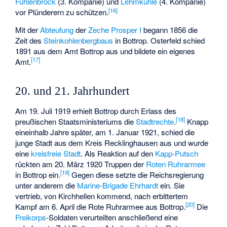
Fuhlenbrock
(3. Kompanie) und
Lehmkuhle
(4. Kompanie)
[
16
]
vor Plünderern zu schützen.
Mit der
Abteufung
der
Zeche Prosper I
begann 1856 die
Zeit des
Steinkohlenbergbaus
in Bottrop. Osterfeld schied
1891 aus dem Amt Bottrop aus und bildete ein eigenes
[
17
]
Amt.
20. und 21. Jahrhundert
Am 19. Juli 1919 erhielt Bottrop durch Erlass des
[
18
]
preußischen Staatsministeriums die
Stadtrechte
.
Knapp
eineinhalb Jahre später, am 1. Januar 1921, schied die
junge Stadt aus dem Kreis Recklinghausen aus und wurde
eine
kreisfreie Stadt
. Als Reaktion auf den
Kapp-Putsch
rückten am 20. März 1920 Truppen der
Roten Ruhrarmee
[
19
]
in Bottrop ein.
Gegen diese setzte die Reichsregierung
unter anderem die
Marine-Brigade Ehrhardt
ein. Sie
vertrieb, von Kirchhellen kommend, nach erbittertem
[
20
]
Kampf am 6. April die Rote Ruhrarmee aus Bottrop.
Die
Freikorps
-Soldaten verurteilten anschließend eine