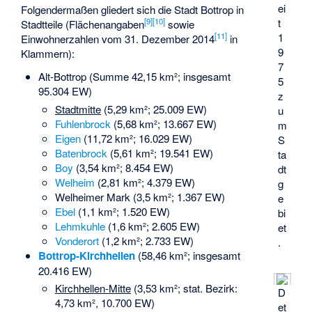
ei
Folgendermaßen gliedert sich die Stadt Bottrop in
[
9
]
[
10
]
t
Stadtteile (Flächenangaben
sowie
[
11
]
1
Einwohnerzahlen vom 31. Dezember 2014
in
9
Klammern):
7
Alt-Bottrop (Summe 42,15 km²; insgesamt
5
95.304 EW)
z
Stadtmitte
(5,29 km²; 25.009 EW)
u
Fuhlenbrock
(5,68 km²; 13.667 EW)
m
Eigen
(11,72 km²; 16.029 EW)
S
Batenbrock
(5,61 km²; 19.541 EW)
ta
Boy
(3,54 km²; 8.454 EW)
dt
Welheim
(2,81 km²; 4.379 EW)
g
Welheimer Mark
(3,5 km²; 1.367 EW)
e
Ebel
(1,1 km²; 1.520 EW)
bi
Lehmkuhle
(1,6 km²; 2.605 EW)
et
Vonderort
(1,2 km²; 2.733 EW)
.
Bottrop-Kirchhellen
(58,46 km²; insgesamt
20.416 EW)
Kirchhellen-Mitte
(3,53 km²; stat. Bezirk:
D
4,73 km², 10.700 EW)
et