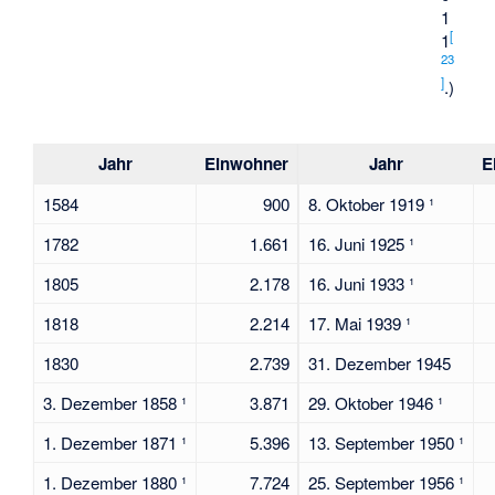
1
[
1
23
]
.)
Jahr
Einwohner
Jahr
E
1584
900
8. Oktober 1919 ¹
1782
1.661
16. Juni 1925 ¹
1805
2.178
16. Juni 1933 ¹
1818
2.214
17. Mai 1939 ¹
1830
2.739
31. Dezember 1945
3. Dezember 1858 ¹
3.871
29. Oktober 1946 ¹
1. Dezember 1871 ¹
5.396
13. September 1950 ¹
1. Dezember 1880 ¹
7.724
25. September 1956 ¹