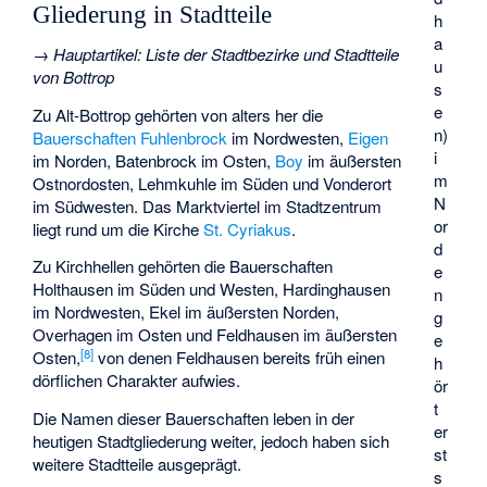
Gliederung in Stadtteile
h
a
→
Hauptartikel
:
Liste der Stadtbezirke und Stadtteile
u
von Bottrop
s
e
Zu Alt-Bottrop gehörten von alters her die
n)
Bauerschaften
Fuhlenbrock
im Nordwesten,
Eigen
i
im Norden, Batenbrock im Osten,
Boy
im äußersten
m
Ostnordosten, Lehmkuhle im Süden und Vonderort
N
im Südwesten. Das
Marktviertel
im Stadtzentrum
or
liegt rund um die Kirche
St. Cyriakus
.
d
Zu Kirchhellen gehörten die Bauerschaften
e
Holthausen im Süden und Westen, Hardinghausen
n
im Nordwesten, Ekel im äußersten Norden,
g
Overhagen im Osten und Feldhausen im äußersten
e
[
8
]
Osten,
von denen Feldhausen bereits früh einen
h
dörflichen Charakter aufwies.
ör
t
Die Namen dieser Bauerschaften leben in der
er
heutigen Stadtgliederung weiter, jedoch haben sich
st
weitere Stadtteile ausgeprägt.
s