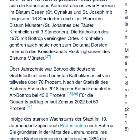
n
sich die katholische Administration in zwei Pfarreien
g
im Bistum Essen (St. Cyriakus und St. Joseph mit
el
insgesamt 18 Standorten) und einer Pfarrei im
is
Bistum Münster (St. Johannes der Täufer
c
Kirchhellen mit 3 Standorten). Die Katholiken des
h
1975 mit Bottrop vereinigten Ortes Kirchhellen
e
gehören auch heute noch zum Dekanat Dorsten
M
innerhalb des Kreisdekanats Recklinghausen des
ar
[
27
]
Bistums Münster.
ti
Über Jahrzehnte war Bottrop die deutsche
n
Großstadt mit dem höchsten Katholikenanteil von
s
teilweise über 70 Prozent. Nach der Statistik des
ki
Bistums Essen für 2018 lag der Katholikenanteil in
rc
[
28
]
[
29
]
Alt-Bottrop bei 43,2 Prozent.
Für die
h
Gesamtstadt lag er laut Zensus 2022 bei 50
e
[
30
]
Prozent.
(2
0
Infolge des starken Wachstums der Stadt im 19.
1
Jahrhundert zogen auch
Protestanten
nach Bottrop.
8)
Sie gründeten in der Mitte des Jahrhunderts ihre
eigene Kirchengemeinde und erbauten 1884 die