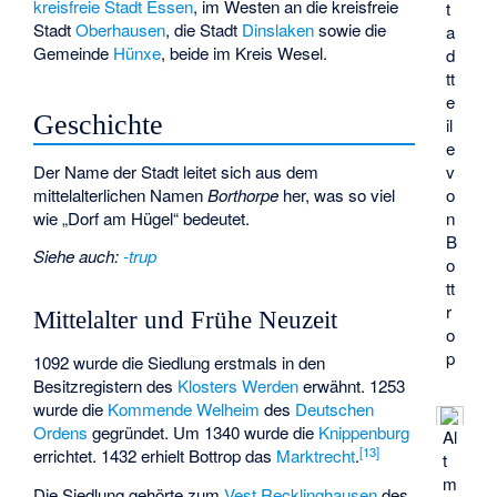
kreisfreie Stadt
Essen
, im Westen an die kreisfreie
t
Stadt
Oberhausen
, die Stadt
Dinslaken
sowie die
a
Gemeinde
Hünxe
, beide im Kreis Wesel.
d
tt
e
Geschichte
il
e
v
Der Name der Stadt leitet sich aus dem
o
mittelalterlichen Namen
Borthorpe
her, was so viel
n
wie „Dorf am Hügel“ bedeutet.
B
Siehe auch
:
-trup
o
tt
r
Mittelalter und Frühe Neuzeit
o
p
1092 wurde die Siedlung erstmals in den
Besitzregistern des
Klosters Werden
erwähnt. 1253
wurde die
Kommende Welheim
des
Deutschen
Ordens
gegründet. Um 1340 wurde die
Knippenburg
Al
[
13
]
errichtet. 1432 erhielt Bottrop das
Marktrecht
.
t
m
Die Siedlung gehörte zum
Vest Recklinghausen
des