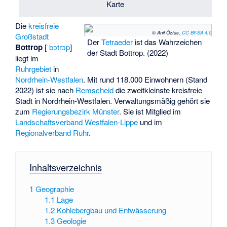
Karte
Die
kreisfreie
© Anil Öztas,
CC BY-SA 4.0
Großstadt
Der
Tetraeder
ist das Wahrzeichen
Bottrop
[
ˈbɔtrɔp
]
der Stadt Bottrop. (2022)
liegt im
Ruhrgebiet
in
Nordrhein-Westfalen
. Mit rund 118.000 Einwohnern (Stand
2022) ist sie nach
Remscheid
die zweitkleinste kreisfreie
Stadt in Nordrhein-Westfalen. Verwaltungsmäßig gehört sie
zum
Regierungsbezirk Münster
. Sie ist Mitglied im
Landschaftsverband Westfalen-Lippe
und im
Regionalverband Ruhr
.
Inhaltsverzeichnis
1
Geographie
1.1
Lage
1.2
Kohlebergbau und Entwässerung
1.3
Geologie