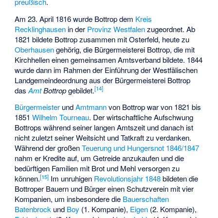
preußisch
.
Am 23. April 1816 wurde Bottrop dem
Kreis
Recklinghausen
in der
Provinz Westfalen
zugeordnet. Ab
1821 bildete Bottrop zusammen mit Osterfeld, heute zu
Oberhausen
gehörig, die Bürgermeisterei Bottrop, die mit
Kirchhellen einen gemeinsamen Amtsverband bildete. 1844
wurde dann im Rahmen der Einführung der Westfälischen
Landgemeindeordnung aus der Bürgermeisterei Bottrop
[
14
]
das
Amt
Bottrop
gebildet.
Bürgermeister
und
Amtmann
von Bottrop war von 1821 bis
1851
Wilhelm Tourneau
. Der wirtschaftliche Aufschwung
Bottrops während seiner langen Amtszeit und danach ist
nicht zuletzt seiner Weitsicht und Tatkraft zu verdanken.
Während der großen
Teuerung und Hungersnot 1846/1847
nahm er Kredite auf, um Getreide anzukaufen und die
bedürftigen Familien mit Brot und Mehl versorgen zu
[
15
]
können.
Im unruhigen
Revolutionsjahr 1848
bildeten die
Bottroper Bauern und Bürger einen Schutzverein mit vier
Kompanien, um insbesondere die
Bauerschaften
Batenbrock
und
Boy
(1. Kompanie),
Eigen
(2. Kompanie),