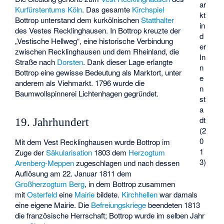
ar
Kurfürstentums Köln
. Das gesamte
Kirchspiel
kt
Bottrop unterstand dem kurkölnischen
Statthalter
in
des Vestes Recklinghausen. In Bottrop kreuzte der
d
„Vestische Hellweg“, eine historische Verbindung
er
zwischen Recklinghausen und dem Rheinland, die
In
Straße nach
Dorsten
. Dank dieser Lage erlangte
n
Bottrop eine gewisse Bedeutung als Marktort, unter
e
anderem als Viehmarkt. 1796 wurde die
n
Baumwollspinnerei Lichtenhagen gegründet.
st
a
dt
19. Jahrhundert
(2
0
Mit dem Vest Recklinghausen wurde Bottrop im
1
Zuge der
Säkularisation
1803 dem
Herzogtum
3)
Arenberg-Meppen
zugeschlagen und nach dessen
Auflösung am 22. Januar 1811 dem
Großherzogtum Berg
, in dem Bottrop zusammen
mit
Osterfeld
eine
Mairie
bildete.
Kirchhellen
war damals
eine eigene Mairie. Die
Befreiungskriege
beendeten 1813
die französische Herrschaft; Bottrop wurde im selben Jahr