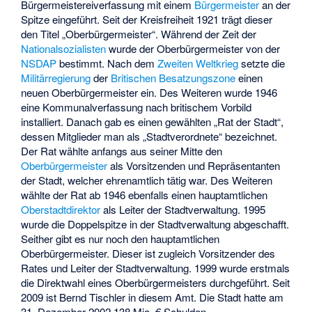
Bürgermeistereiverfassung mit einem
Bürgermeister
an der
Spitze eingeführt. Seit der Kreisfreiheit 1921 trägt dieser
den Titel „Oberbürgermeister“. Während der Zeit der
Nationalsozialisten
wurde der Oberbürgermeister von der
NSDAP
bestimmt. Nach dem
Zweiten Weltkrieg
setzte die
Militärregierung
der
Britischen Besatzungszone
einen
neuen Oberbürgermeister ein. Des Weiteren wurde 1946
eine Kommunalverfassung nach britischem Vorbild
installiert. Danach gab es einen gewählten „Rat der Stadt“,
dessen Mitglieder man als „Stadtverordnete“ bezeichnet.
Der Rat wählte anfangs aus seiner Mitte den
Oberbürgermeister
als Vorsitzenden und Repräsentanten
der Stadt, welcher ehrenamtlich tätig war. Des Weiteren
wählte der Rat ab 1946 ebenfalls einen hauptamtlichen
Oberstadtdirektor
als Leiter der Stadtverwaltung. 1995
wurde die Doppelspitze in der Stadtverwaltung abgeschafft.
Seither gibt es nur noch den hauptamtlichen
Oberbürgermeister. Dieser ist zugleich Vorsitzender des
Rates und Leiter der Stadtverwaltung. 1999 wurde erstmals
die Direktwahl eines Oberbürgermeisters durchgeführt. Seit
2009 ist Bernd Tischler in diesem Amt. Die Stadt hatte am
31. Dezember 2002 138 Mio. € Schulden.