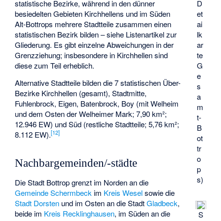
D
statistische Bezirke, während in den dünner
et
besiedelten Gebieten Kirchhellens und im Süden
ai
Alt-Bottrops mehrere Stadtteile zusammen einen
lk
statistischen Bezirk bilden – siehe
Listenartikel zur
ar
Gliederung
. Es gibt einzelne
Abweichungen in der
te
Grenzziehung
; insbesondere in Kirchhellen sind
G
diese zum Teil erheblich.
e
Alternative Stadtteile bilden die 7 statistischen Über-
s
Bezirke Kirchhellen (gesamt), Stadtmitte,
a
Fuhlenbrock, Eigen, Batenbrock, Boy (mit Welheim
m
und dem Osten der Welheimer Mark; 7,90 km²;
t-
12.946 EW) und Süd (restliche Stadtteile; 5,76 km²;
B
[
12
]
8.112 EW).
ot
tr
o
Nachbargemeinden/-städte
p
s
)
Die Stadt Bottrop grenzt im Norden an die
Gemeinde
Schermbeck
im
Kreis Wesel
sowie die
Stadt
Dorsten
und im Osten an die Stadt
Gladbeck
,
beide im
Kreis Recklinghausen
, im Süden an die
S