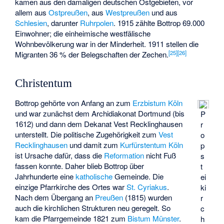
kamen aus den damaligen deutschen Ostgebieten, vor
allem aus
Ostpreußen
, aus
Westpreußen
und aus
Schlesien
, darunter
Ruhrpolen
. 1915 zählte Bottrop 69.000
Einwohner; die einheimische westfälische
Wohnbevölkerung war in der Minderheit. 1911 stellen die
[
25
]
[
26
]
Migranten 36 % der Belegschaften der Zechen.
Christentum
Bottrop gehörte von Anfang an zum
Erzbistum Köln
und war zunächst dem Archidiakonat Dortmund (bis
P
1612) und dann dem Dekanat Vest Recklinghausen
r
unterstellt. Die politische Zugehörigkeit zum
Vest
o
Recklinghausen
und damit zum
Kurfürstentum Köln
p
ist Ursache dafür, dass die
Reformation
nicht Fuß
s
fassen konnte. Daher blieb Bottrop über
t
Jahrhunderte eine
katholische
Gemeinde. Die
ei
einzige Pfarrkirche des Ortes war
St. Cyriakus
.
ki
Nach dem Übergang an
Preußen
(1815) wurden
r
auch die kirchlichen Strukturen neu geregelt. So
c
kam die Pfarrgemeinde 1821 zum
Bistum Münster
.
h