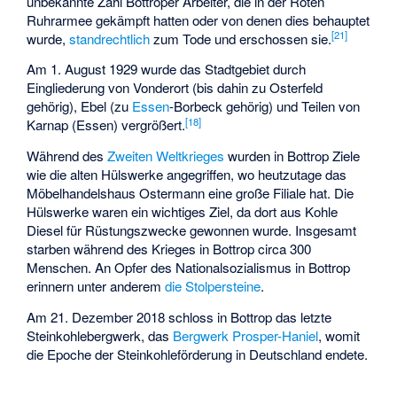
unbekannte Zahl Bottroper Arbeiter, die in der Roten
Ruhrarmee gekämpft hatten oder von denen dies behauptet
[
21
]
wurde,
standrechtlich
zum Tode und erschossen sie.
Am 1. August 1929 wurde das Stadtgebiet durch
Eingliederung von Vonderort (bis dahin zu Osterfeld
gehörig), Ebel (zu
Essen
-Borbeck gehörig) und Teilen von
[
18
]
Karnap (Essen) vergrößert.
Während des
Zweiten Weltkrieges
wurden in Bottrop Ziele
wie die alten Hülswerke angegriffen, wo heutzutage das
Möbelhandelshaus Ostermann
eine große Filiale hat. Die
Hülswerke waren ein wichtiges Ziel, da dort aus Kohle
Diesel für Rüstungszwecke gewonnen wurde. Insgesamt
starben während des Krieges in Bottrop circa 300
Menschen. An Opfer des Nationalsozialismus in Bottrop
erinnern unter anderem
die Stolpersteine
.
Am 21. Dezember 2018 schloss in Bottrop das letzte
Steinkohlebergwerk, das
Bergwerk Prosper-Haniel
, womit
die Epoche der Steinkohleförderung in Deutschland endete.