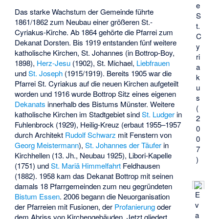
e
Das starke Wachstum der Gemeinde führte
S
1861/1862 zum Neubau einer größeren St.-
t.
Cyriakus-Kirche. Ab 1864 gehörte die Pfarrei zum
C
Dekanat Dorsten. Bis 1919 entstanden fünf weitere
y
katholische Kirchen, St. Johannes (in Bottrop-Boy,
ri
1898),
Herz-Jesu
(1902), St. Michael,
Liebfrauen
a
und
St. Joseph
(1915/1919). Bereits 1905 war die
k
Pfarrei St. Cyriakus auf die neuen Kirchen aufgeteilt
u
worden und 1916 wurde Bottrop Sitz eines eigenen
s
Dekanats
innerhalb des Bistums Münster. Weitere
(
katholische Kirchen im Stadtgebiet sind
St. Ludger
in
2
Fuhlenbrock (1929), Heilig-Kreuz (erbaut 1955–1957
0
durch Architekt
Rudolf Schwarz
mit Fenstern von
0
Georg Meistermann
),
St. Johannes der Täufer
in
7
Kirchhellen (13. Jh., Neubau 1925), Libori-Kapelle
)
(1751) und
St. Mariä Himmelfahrt
Feldhausen
(1882). 1958 kam das Dekanat Bottrop mit seinen
damals 18 Pfarrgemeinden zum neu gegründeten
E
Bistum Essen
. 2006 begann die Neuorganisation
v
der Pfarreien mit Fusionen, der
Profanierung
oder
a
dem Abriss von Kirchengebäuden. Jetzt gliedert