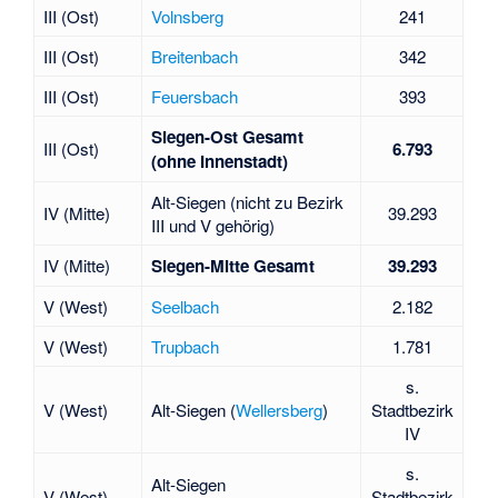
III (Ost)
Volnsberg
241
III (Ost)
Breitenbach
342
III (Ost)
Feuersbach
393
Siegen-Ost Gesamt
III (Ost)
6.793
(ohne Innenstadt)
Alt-Siegen (nicht zu Bezirk
IV (Mitte)
39.293
III und V gehörig)
IV (Mitte)
Siegen-Mitte Gesamt
39.293
V (West)
Seelbach
2.182
V (West)
Trupbach
1.781
s.
V (West)
Alt-Siegen (
Wellersberg
)
Stadtbezirk
IV
s.
Alt-Siegen
V (West)
Stadtbezirk