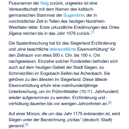
Flussnamen der
Sieg
zurück, ungewiss ist eine
Verwandtschaft mit dem Namen des keltisch-
germanischen Stammes der
Sugambrer
, der in
vorchristlicher Zeit in Teilen des heutigen Nordrhein-
Westfalen lebte. Erste urkundliche Erwähnungen des Ortes
[
7
]
Sigena
reichen bis in das Jahr 1079 zurück.
Die Spatenforschung hat für das Siegerland Erzförderung
und „eine beachtliche
latènezeitliche
Eisenverhüttung“ für
den Zeitraum von etwa 500 v. Chr. bis 100 n. Chr.
nachgewiesen. Einzelne solcher Fundstellen befinden sich
auch auf dem heutigen Gebiet der Stadt Siegen, so
Schmelzöfen im Engsbach-Seifen bei Achenbach. Sie
gehören zu den ältesten im Siegerland. Diese älteste
Eisenverhüttung erfuhr eine mehrhundertjährige
Unterbrechung, um im Frühmittelalter (10./11. Jahrhundert)
wieder aufgenommen zu werden. Erzförderung und -
[
8
]
verhüttung dauerten bis vor wenigen Jahrzehnten an.
Auf einer Münze, die um das Jahr 1175 entstanden ist, wird
Siegen unter der Bezeichnung „civitas“ (deutsch: Stadt)
[
9
]
genannt.