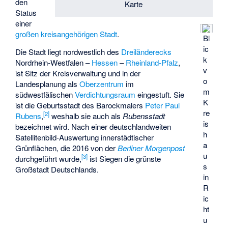
den
Karte
Status
einer
großen kreisangehörigen Stadt
.
Bl
ic
Die Stadt liegt nordwestlich des
Dreiländerecks
k
Nordrhein-Westfalen –
Hessen
–
Rheinland-Pfalz
,
v
ist Sitz der Kreisverwaltung und in der
o
Landesplanung als
Oberzentrum
im
m
südwestfälischen
Verdichtungsraum
eingestuft. Sie
K
ist die Geburtsstadt des Barockmalers
Peter Paul
re
[
2
]
Rubens
,
weshalb sie auch als
Rubensstadt
is
bezeichnet wird. Nach einer deutschlandweiten
h
Satellitenbild-Auswertung innerstädtischer
a
Grünflächen, die 2016 von der
Berliner Morgenpost
u
[
3
]
durchgeführt wurde,
ist Siegen die grünste
s
Großstadt Deutschlands.
in
R
ic
ht
u