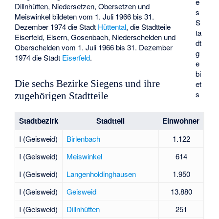
e
Dillnhütten, Niedersetzen, Obersetzen und
s
Meiswinkel bildeten vom 1. Juli 1966 bis 31.
S
Dezember 1974 die Stadt
Hüttental
, die Stadtteile
ta
Eiserfeld, Eisern, Gosenbach, Niederschelden und
dt
Oberschelden vom 1. Juli 1966 bis 31. Dezember
g
1974 die Stadt
Eiserfeld
.
e
bi
Die sechs Bezirke Siegens und ihre
et
s
zugehörigen Stadtteile
Stadtbezirk
Stadtteil
Einwohner
I (Geisweid)
Birlenbach
1.122
I (Geisweid)
Meiswinkel
614
I (Geisweid)
Langenholdinghausen
1.950
I (Geisweid)
Geisweid
13.880
I (Geisweid)
Dillnhütten
251