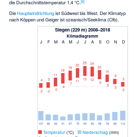
[
6
]
die Durchschnittstemperatur 1,4 °C.
Die
Hauptwindrichtung
ist Südwest bis West. Der Klimatyp
nach Köppen und Geiger ist ozeanisch/Seeklima (Cfb).
Siegen (229 m) 2008–2018
Klimadiagramm
J
F
M
A
M
J
J
A
S
O
N
D
25
24
22
20
19
16
14
11
9
13
5
5
12
4
11
9
7
5
4
3
0
0
-2
-2
107
66
63
41
67
75
84
83
58
78
96
112
_
Temperatur
(°C)
_
Niederschlag
(mm)