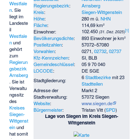
Westfale
Regierungsbezirk
:
Arnsberg
n
. Sie
Kreis
:
Siegen-Wittgenstein
liegt im
Höhe
:
280 m ü.
NHN
Landeste
Fläche
:
114,69 km²
il
[
1
]
102.450
Einwohner:
(31. Dez. 2025)
Westfale
Bevölkerungsdichte
:
893 Einwohner je km²
n
und
Postleitzahlen
:
57072–57080
gehört
Vorwahlen
:
0271,
02732
,
02737
zum
Kfz-Kennzeichen
:
SI, BLB
Regierun
Gemeindeschlüssel
:
05 9 70 040
gsbezirk
LOCODE
:
DE SGE
Arnsberg
6
Stadtbezirke
mit 23
Stadtgliederung:
. Sie ist
Stadtteilen
Verwaltu
Adresse der
Markt 2
ngssitz
Stadtverwaltung:
57072 Siegen
des
Website
:
www.siegen.de
Kreises
Bürgermeister
:
Tristan Vitt
(
SPD
)
Siegen-
Lage von Siegen im Kreis Siegen-
Wittgenst
Wittgenstein
ein
und
hat somit