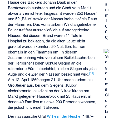
Hause des Bäckers Johann Daub in der
s
Barstewende ausbrach und die Stadt vom Markt
(u
abwärts vernichtete. Insgesamt wurden 252 Häuser
m
und 52 „Bäue“ sowie der Nassauische Hof ein Raub
1
der Flammen. Das von starkem Wind angetriebene
6
Feuer traf fast ausschließlich auf strohgedeckte
0
Häuser. Bei diesem Brand waren 11 Tote im
0)
Hospital zu beklagen, da die alten Leute nicht
gerettet werden konnten. 20 Nutztiere kamen
ebenfalls in den Flammen um. In diesem
Si
Zusammenhang wird von einem Beileidsschreiben
e
der Herborner Hohen Schule Siegen an die
g
reformierte Fürstin berichtet, in dem Siegen als „das
e
[
14
]
Auge und die Zier der Nassau“ bezeichnet wird.
n
Am 12. April 1869 gegen 21 Uhr brach zudem ein
m
Großfeuer aus, bei dem Siegens „Klubb“
it
niederbrannte, ein dicht an der Nikolaikirche am
Si
Markt gelegener Häuserblock mit 25 Häusern, in
e
denen 49 Familien mit etwa 200 Personen wohnten,
g
die jedoch unversehrt blieben.
br
Der nassauische Graf
Wilhelm der Reiche
(1487–
ü