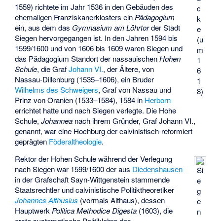
1559) richtete im Jahr 1536 in den Gebäuden des
c
ehemaligen Franziskanerklosters ein
Pädagogium
k
ein, aus dem das
Gymnasium am Löhrtor
der Stadt
e
Siegen hervorgegangen ist. In den Jahren 1594 bis
(u
1599/1600 und von 1606 bis 1609 waren Siegen und
m
das Pädagogium Standort der nassauischen
Hohen
1
Schule
, die Graf
Johann VI.
, der Ältere, von
6
Nassau-Dillenburg (1535–1606), ein Bruder
1
Wilhelms des Schweigers
, Graf von Nassau und
8)
Prinz von Oranien (1533–1584), 1584 in
Herborn
errichtet hatte und nach Siegen verlegte. Die Hohe
Schule,
Johannea
nach ihrem Gründer, Graf Johann VI.,
genannt, war eine Hochburg der calvinistisch-reformiert
geprägten
Föderaltheologie
.
Rektor der Hohen Schule während der Verlegung
nach Siegen war 1599/1600 der aus
Diedenshausen
Si
in der Grafschaft Sayn-Wittgenstein stammende
e
Staatsrechtler und calvinistische Politiktheoretiker
g
Johannes Althusius
(vormals Althaus), dessen
e
Hauptwerk
Politica Methodice Digesta
(1603), die
n
erste systematische Politiklehre des