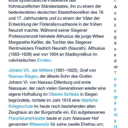
–
frühneuzeitlichen Ständestaates, ihn zu einem der
A
bedeutendsten deutschen Staatstheoretiker des 16.
u
und 17. Jahrhunderts und zu einem der Väter der
s
Entwicklung der Föderalismustheorie in der frühen
z
Neuzeit machte. Während seiner Siegener
u
Professorenzeit heiratete Althusius die junge Witwe
g
Margarethe Keßler, die Tochter des Siegener
a
Rentmeisters Friedrich Neurath (Naurath). Althusius
u
(1563–1638) war von 1604 an Stadtsyndikus im
s
calvinistischen
Emden
.
d
er
Johann VII., der Mittlere
(1561–1623), Graf von
T
Nassau-Siegen
, der älteste Sohn des Grafen
o
Johann VI. von Nassau-Dillenburg und erste
p
Nassauer, der nach vielen Generationen wieder eine
o
eigene Hofhaltung im
Oberen Schloss
in Siegen
gr
begründete, richtete im Jahr 1616 eine
ritterliche
a
Kriegsschule
im heute noch bestehenden alten
p
Zeughaus an der Burgstraße ein. Ein aufgelassenes
hi
Franziskanerkloster
baute er zum
Nassauer Hof
a
genannten
Witwensitz
für seine zweite Ehefrau um;
H