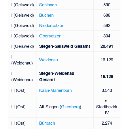
I (Geisweid)
Sohlbach
590
I (Geisweid)
Buchen
688
I (Geisweid)
Niedersetzen
592
I (Geisweid)
Obersetzen
804
I (Geisweid)
Siegen-Geisweid Gesamt
20.491
II
Weidenau
16.129
(Weidenau)
Siegen-Weidenau
II
16.129
(Weidenau)
Gesamt
III (Ost)
Kaan-Marienborn
3.543
s.
III (Ost)
Alt-Siegen (
Giersberg
)
Stadtbezirk
IV
III (Ost)
Bürbach
2.274