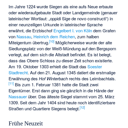
Im Jahre 1224 wurde Siegen als eine aufs Neue erbaute
oder wiederaufgebaute Stadt oder Landgemeinde (genauer
lateinischer Wortlaut: „oppidi Sige de novo constructi“) in
einer neunzeiligen Urkunde in lateinischer Sprache
erwähnt, die Erzbischof
Engelbert I. von Köln
dem Grafen
von
Nassau
,
Heinrich dem Reichen
, zum halben
[
10
]
Miteigentum übertrug.
Möglicherweise wurde der alte
Siedlungsplatz von der Weiß-Mündung auf den Bergsporn
verlegt, auf dem sich die Altstadt befindet. Es ist belegt,
dass das Obere Schloss zu dieser Zeit schon existierte.
Am 19. Oktober 1303 erhielt die Stadt das
Soester
Stadtrecht
. Auf den 21. August 1345 datiert die erstmalige
Erwähnung des
Hof Winterbach
rechts des Leimbachtals.
[
11
]
Bis zum 1. Februar 1381 hatte die Stadt zwei
Eigentümer. Erst dann ging sie gänzlich in die Hände der
Nassauer
über. Das älteste Siegel stammt vom 25. März
1309. Seit dem Jahr 1404 sind heute noch identifizierbare
[
12
]
Straßen und Quartiere Siegens belegt.
Frühe Neuzeit