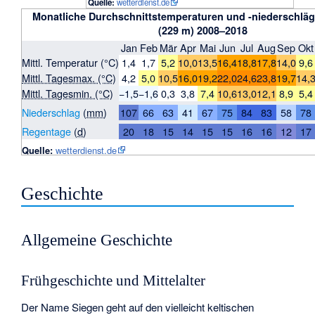
Quelle:
wetterdienst.de
Monatliche Durchschnittstemperaturen und -niederschläg
(229 m) 2008–2018
Jan
Feb
Mär
Apr
Mai
Jun
Jul
Aug
Sep
Okt
Mittl. Temperatur (°C)
1,4
1,7
5,2
10,0
13,5
16,4
18,8
17,8
14,0
9,6
Mittl. Tagesmax. (°C)
4,2
5,0
10,5
16,0
19,2
22,0
24,6
23,8
19,7
14,
Mittl. Tagesmin. (°C)
−1,5
−1,6
0,3
3,8
7,4
10,6
13,0
12,1
8,9
5,4
Niederschlag
(
mm
)
107
66
63
41
67
75
84
83
58
78
Regentage
(
d
)
20
18
15
14
15
15
16
16
12
17
Quelle:
wetterdienst.de
Geschichte
Allgemeine Geschichte
Frühgeschichte und Mittelalter
Der Name Siegen geht auf den vielleicht keltischen