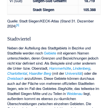
VI (Süd)
Siegen-Süd Gesamt
18.719
Stadt Siegen
105.388
Quelle: Stadt Siegen/KECK-Atlas (Stand 31. Dezember
[
5
]
2024)
Stadtviertel
Neben der Aufteilung des Stadtgebiets in Bezirke und
Stadtteile werden noch
Gebiete
mit eigenem Namen
unterschieden, deren Grenzen und Bezeichnungen jedoch
nicht klar definiert sind. Als Beispiele sind unter anderem
die Unter- bzw. Oberstadt,
Hammerhütte
,
Lindenberg
,
Charlottental
,
Haardter Berg
(mit der
Universität
) oder die
Dreisbach
anzuführen. Diese Gebiete können durchaus
auch auf der Fläche von mehreren offiziellen Stadtteilen
liegen, wie im Fall des Gebietes
Sieghütte
, das teilweise im
Stadtteil Siegen-Mitte und zu Teilen in
Weidenau
liegt,
außerdem kommt es ebenso zu räumlichen
Überschneidungen zwischen einzelnen Gebieten. Die