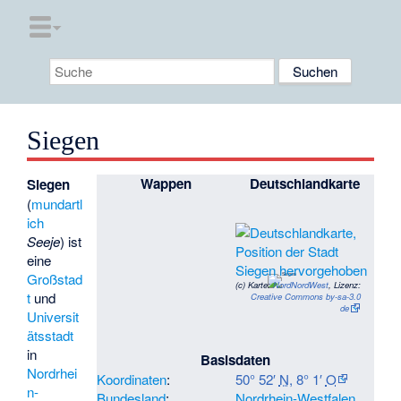
Siegen
Wappen
Deutschlandkarte
Siegen
(
mundartl
ich
Seeje
) ist
eine
Großstad
(c)
Karte:
NordNordWest
, Lizenz:
t
und
Creative Commons by-sa-3.0
de
Universit
ätsstadt
in
Basisdaten
Nordrhei
Koordinaten
:
50° 52′
N
,
8° 1′
O
n-
Bundesland
:
Nordrhein-Westfalen