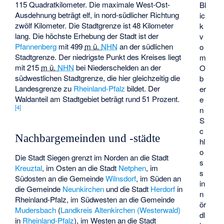
115 Quadratkilometer. Die maximale West-Ost-
Bl
Ausdehnung beträgt elf, in nord-südlicher Richtung
ic
zwölf Kilometer. Die Stadtgrenze ist 48 Kilometer
k
lang. Die höchste Erhebung der Stadt ist der
v
Pfannenberg
mit
499
m ü.
NHN
an der südlichen
o
Stadtgrenze. Der niedrigste Punkt des Kreises liegt
m
mit
215
m ü.
NHN
bei Niederschelden an der
O
südwestlichen Stadtgrenze, die hier gleichzeitig die
b
Landesgrenze zu
Rheinland-Pfalz
bildet. Der
er
Waldanteil am Stadtgebiet beträgt rund 51 Prozent.
e
[
4
]
n
S
c
Nachbargemeinden und -städte
hl
o
Die Stadt Siegen grenzt im Norden an die Stadt
s
Kreuztal
, im Osten an die Stadt
Netphen
, im
s
Südosten an die Gemeinde
Wilnsdorf
, im Süden an
in
die Gemeinde
Neunkirchen
und die Stadt
Herdorf
in
n
Rheinland-Pfalz, im Südwesten an die Gemeinde
ör
Mudersbach
(
Landkreis Altenkirchen (Westerwald)
dl
in
Rheinland-Pfalz
), im Westen an die Stadt