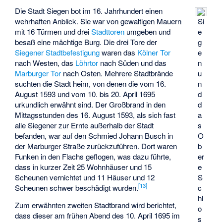
Die Stadt Siegen bot im 16. Jahrhundert einen
wehrhaften Anblick. Sie war von gewaltigen Mauern
Si
mit 16 Türmen und drei
Stadttoren
umgeben und
e
besaß eine mächtige Burg. Die drei Tore der
g
Siegener Stadtbefestigung
waren das
Kölner Tor
e
nach Westen, das
Löhrtor
nach Süden und das
n
Marburger Tor
nach Osten. Mehrere Stadtbrände
u
suchten die Stadt heim, von denen die vom 16.
n
August 1593 und vom 10. bis 20. April 1695
d
urkundlich erwähnt sind. Der Großbrand in den
d
Mittagsstunden des 16. August 1593, als sich fast
a
alle Siegener zur Ernte außerhalb der Stadt
s
befanden, war auf den Schmied Johann Busch in
O
der Marburger Straße zurückzuführen. Dort waren
b
Funken in den Flachs geflogen, was dazu führte,
er
dass in kurzer Zeit 25 Wohnhäuser und 15
e
Scheunen vernichtet und 11 Häuser und 12
S
[
13
]
Scheunen schwer beschädigt wurden.
c
hl
Zum erwähnten zweiten Stadtbrand wird berichtet,
o
dass dieser am frühen Abend des 10. April 1695 im
s