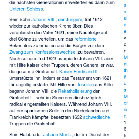
die nächsten Generationen erweiterten es dann zum
a
Unteren Schloss
.
s
si
Sein Sohn
Johann VIII., der Jüngere
, trat 1612
a
wieder zur katholischen Kirche über. Dies
e
veranlasste den Vater 1621, seine Nachfolge auf
v
drei Söhne zu verteilen, um das
reformierte
o
Bekenntnis zu erhalten und die Bürger vor dem
n
Zwang zum Konfessionswechsel
zu bewahren.
M
Nach seinem Tod 1623 usurpierte Johann VIII. aber
at
mit Hilfe kaiserlicher Truppen, deren General er war,
th
die gesamte Grafschaft.
Kaiser Ferdinand II.
ä
unterstützte ihn, indem er das Testament von 1621
u
für ungültig erklärte. Mit Hilfe von
Jesuiten
aus Köln
s
begann Johann VIII. die
Rekatholisierung
der
M
Grafschaft – sehr im Sinne des diesbezüglich
er
radikal eingestellten Kaisers. Während Johann VIII.
ia
auf der spanischen Seite in den Niederlanden und
n
,
Frankreich kämpfte, besetzten 1632
schwedische
1
Truppen die Grafschaft.
6
Sein Halbbruder
Johann Moritz
, der im Dienst der
5