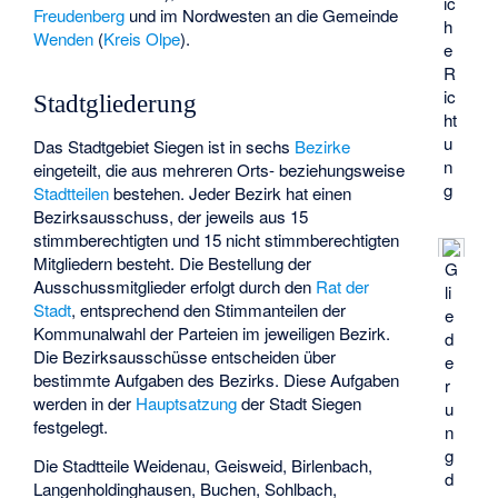
ic
Freudenberg
und im Nordwesten an die Gemeinde
h
Wenden
(
Kreis Olpe
).
e
R
ic
Stadtgliederung
ht
u
Das Stadtgebiet Siegen ist in sechs
Bezirke
n
eingeteilt, die aus mehreren Orts- beziehungsweise
g
Stadtteilen
bestehen. Jeder Bezirk hat einen
Bezirksausschuss, der jeweils aus 15
stimmberechtigten und 15 nicht stimmberechtigten
Mitgliedern besteht. Die Bestellung der
G
Ausschussmitglieder erfolgt durch den
Rat der
li
Stadt
, entsprechend den Stimmanteilen der
e
Kommunalwahl der Parteien im jeweiligen Bezirk.
d
Die Bezirksausschüsse entscheiden über
e
bestimmte Aufgaben des Bezirks. Diese Aufgaben
r
werden in der
Hauptsatzung
der Stadt Siegen
u
festgelegt.
n
g
Die Stadtteile Weidenau, Geisweid, Birlenbach,
d
Langenholdinghausen, Buchen, Sohlbach,