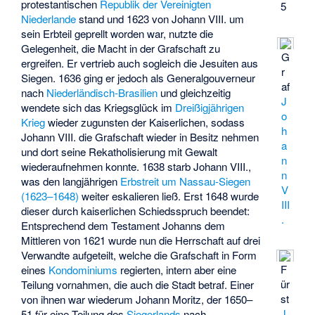
protestantischen
Republik der Vereinigten
5
Niederlande
stand und 1623 von Johann VIII. um
sein Erbteil geprellt worden war, nutzte die
Gelegenheit, die Macht in der Grafschaft zu
G
ergreifen. Er vertrieb auch sogleich die Jesuiten aus
r
Siegen. 1636 ging er jedoch als Generalgouverneur
af
nach
Niederländisch-Brasilien
und gleichzeitig
J
wendete sich das Kriegsglück im
Dreißigjährigen
o
Krieg
wieder zugunsten der Kaiserlichen, sodass
h
Johann VIII. die Grafschaft wieder in Besitz nehmen
a
und dort seine Rekatholisierung mit Gewalt
n
wiederaufnehmen konnte. 1638 starb Johann VIII.,
n
was den langjährigen
Erbstreit um Nassau-Siegen
V
(1623–1648)
weiter eskalieren ließ. Erst 1648 wurde
III
dieser durch kaiserlichen Schiedsspruch beendet:
.
Entsprechend dem Testament Johanns dem
Mittleren von 1621 wurde nun die Herrschaft auf drei
Verwandte aufgeteilt, welche die Grafschaft in Form
F
eines
Kondominiums
regierten, intern aber eine
ür
Teilung vornahmen, die auch die Stadt betraf. Einer
st
von ihnen war wiederum Johann Moritz, der 1650–
J
51 für eine Teilung des
Siegerlands
nach