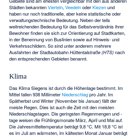
Gebiete sind am ehesten vergleichbar mit den aus anderen
Städten bekannten
Vierteln
,
Veedeln
oder
Kiezen
und
haben nur noch traditionelle, aber keine statistische oder
verwaltungstechnische Bedeutung. Neben der teils
weitreichenden Bedeutung für das Selbstverständnis ihrer
Bewohner finden sie sich zur Orientierung auf Stadtkarten,
in der Benennung von Buslinien sowie auf Hinweis- und
Verkehrsschildern. So sind unter anderem mehrere
Ausfahrten der Stadtautobahn
Hüttentalstraße (HTS)
nach
den entsprechenden Gebieten benannt.
Klima
Das Klima Siegens ist durch die Höhenlage bestimmt. Im
Mittel fallen 938 Millimeter
Niederschlag
pro Jahr. Im
Spätherbst und Winter (November bis Januar) fällt der
meiste Regen. Dies ist auch die Zeit mit den meisten
Niederschlagstagen. Die geringsten Regenmengen und -
tage weisen die Frühlingsmonate März, April und Mai auf.
Die Jahresmitteltemperatur beträgt 9,8 °C. Mit 18,8 °C ist
es im Juli am wärmsten, im kältesten Monat Januar beträgt