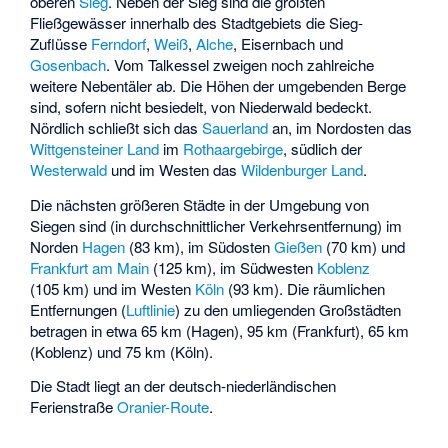
oberen
Sieg
. Neben der Sieg sind die größten
Fließgewässer innerhalb des Stadtgebiets die Sieg-
Zuflüsse
Ferndorf
,
Weiß
,
Alche
,
Eisernbach
und
Gosenbach
. Vom Talkessel zweigen noch zahlreiche
weitere Nebentäler ab. Die Höhen der umgebenden Berge
sind, sofern nicht besiedelt, von Niederwald bedeckt.
Nördlich schließt sich das
Sauerland
an, im Nordosten das
Wittgensteiner Land
im
Rothaargebirge
, südlich der
Westerwald
und im Westen das
Wildenburger Land
.
Die nächsten größeren Städte in der Umgebung von
Siegen sind (in durchschnittlicher Verkehrsentfernung) im
Norden
Hagen
(83 km), im Südosten
Gießen
(70 km) und
Frankfurt am Main
(125 km), im Südwesten
Koblenz
(105 km) und im Westen
Köln
(93 km). Die räumlichen
Entfernungen (
Luftlinie
) zu den umliegenden Großstädten
betragen in etwa 65 km (Hagen), 95 km (Frankfurt), 65 km
(Koblenz) und 75 km (Köln).
Die Stadt liegt an der deutsch-niederländischen
Ferienstraße
Oranier-Route
.