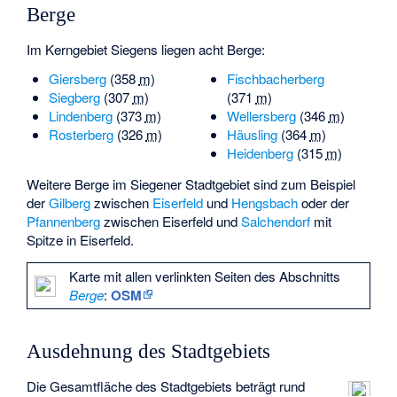
Berge
Im Kerngebiet Siegens liegen acht Berge:
Giersberg
(
358
m
)
Fischbacherberg
Siegberg
(
307
m
)
(
371
m
)
Lindenberg
(
373
m
)
Wellersberg
(
346
m
)
Rosterberg
(
326
m
)
Häusling
(
364
m
)
Heidenberg
(
315
m
)
Weitere Berge im Siegener Stadtgebiet sind zum Beispiel
der
Gilberg
zwischen
Eiserfeld
und
Hengsbach
oder der
Pfannenberg
zwischen Eiserfeld und
Salchendorf
mit
Spitze in Eiserfeld.
Karte mit allen verlinkten Seiten des Abschnitts
Berge
:
OSM
Ausdehnung des Stadtgebiets
Die Gesamtfläche des Stadtgebiets beträgt rund