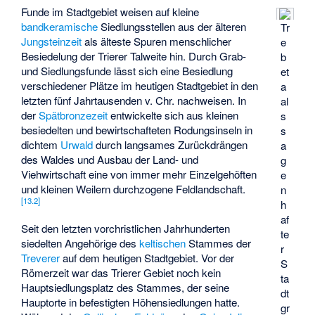
Funde im Stadtgebiet weisen auf kleine
bandkeramische
Siedlungsstellen aus der älteren
Tr
Jungsteinzeit
als älteste Spuren menschlicher
e
Besiedelung der Trierer Talweite hin. Durch Grab-
b
und Siedlungsfunde lässt sich eine Besiedlung
et
verschiedener Plätze im heutigen Stadtgebiet in den
a
letzten fünf Jahrtausenden v. Chr. nachweisen. In
al
der
Spätbronzezeit
entwickelte sich aus kleinen
s
besiedelten und bewirtschafteten Rodungsinseln in
s
dichtem
Urwald
durch langsames Zurückdrängen
a
des Waldes und Ausbau der Land- und
g
Viehwirtschaft eine von immer mehr Einzelgehöften
e
und kleinen Weilern durchzogene Feldlandschaft.
n
[
13.2
]
h
af
Seit den letzten vorchristlichen Jahrhunderten
te
siedelten Angehörige des
keltischen
Stammes der
r
Treverer
auf dem heutigen Stadtgebiet. Vor der
S
Römerzeit war das Trierer Gebiet noch kein
ta
Hauptsiedlungsplatz des Stammes, der seine
dt
Hauptorte in befestigten Höhensiedlungen hatte.
gr