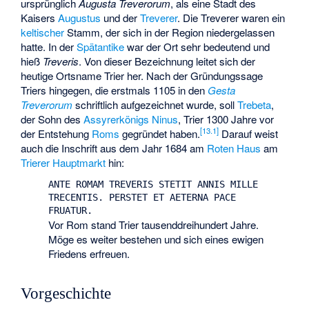
ursprünglich
Augusta Treverorum
, als eine Stadt des
Kaisers
Augustus
und der
Treverer
. Die Treverer waren ein
keltischer
Stamm, der sich in der Region niedergelassen
hatte. In der
Spätantike
war der Ort sehr bedeutend und
hieß
Treveris
. Von dieser Bezeichnung leitet sich der
heutige Ortsname Trier her. Nach der Gründungssage
Triers hingegen, die erstmals 1105 in den
Gesta
Treverorum
schriftlich aufgezeichnet wurde, soll
Trebeta
,
der Sohn des
Assyrerkönigs
Ninus
, Trier 1300 Jahre vor
[
13.1
]
der Entstehung
Roms
gegründet haben.
Darauf weist
auch die Inschrift aus dem Jahr 1684 am
Roten Haus
am
Trierer Hauptmarkt
hin:
ANTE ROMAM TREVERIS STETIT ANNIS MILLE
TRECENTIS. PERSTET ET AETERNA PACE
FRUATUR.
Vor Rom stand Trier tausenddreihundert Jahre.
Möge es weiter bestehen und sich eines ewigen
Friedens erfreuen.
Vorgeschichte