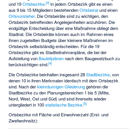
[
3
]
und 19
Ortsbezirke
.
In jedem Ortsbezirk gibt es einen
aus 9 bis 15 Mitgliedern bestehenden
Ortsbeirat
und einen
Ortsvorsteher
. Die Ortsbeiräte sind zu wichtigen, den
Ortsbezirk betreffenden Angelegenheiten anzuhören. Die
endgültige Entscheidung über eine Maßnahme obliegt dem
Stadtrat. Die Ortsbeiräte können auch im Rahmen eines
ihnen zugeteilten Budgets über kleinere Maßnahmen im
Ortsbezirk selbstständig entscheiden. Für die 19
Ortsbezirke gibt es Stadtteilrahmenpläne, die bei der
Aufstellung von
Bauleitplänen
nach dem Baugesetzbuch zu
[
4
]
berücksichtigen sind.
Die Ortsbezirke beinhalten insgesamt 28
Stadtbezirke
, von
denen 10 in ihren Merkmalen identisch mit dem Ortsbezirk
sind. Nach der
kleinräumigen Gliederung
gehören die
Stadtbezirke zu den Planungsbereichen 1 bis 5 (Mitte,
Nord, West, Ost und Süd) und sind ihrerseits wieder
[
5
]
untergliedert in 100
statistische Bezirke
.
Ortsbezirke mit Fläche und Einwohnerzahl (Erst- und
Zweitwohnsitz):