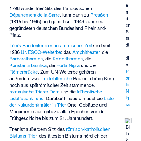
e
1798 wurde Trier Sitz des französischen
n
Département de la Sarre
, kam dann zu
Preußen
d
(1815 bis 1945) und gehört seit 1946 zum neu
er
gegründeten deutschen Bundesland Rheinland-
S
Pfalz.
ta
dt
Triers Baudenkmäler aus römischer Zeit
sind seit
:
1986
UNESCO-Welterbe
: das
Amphitheater
, die
di
Barbarathermen
, die
Kaiserthermen
, die
e
Konstantinbasilika
, die
Porta Nigra
und die
P
Römerbrücke
. Zum UN-Welterbe gehören
or
außerdem zwei
mittelalterliche
Bauten: der im Kern
ta
noch aus spätrömischer Zeit stammende,
N
romanische
Trierer Dom
und die
frühgotische
ig
Liebfrauenkirche
. Darüber hinaus umfasst die
Liste
ra
der Kulturdenkmäler in Trier
Orte, Gebäude und
Monumente aus nahezu allen Epochen von der
Frühgeschichte bis zum 21. Jahrhundert.
Bl
Trier ist außerdem Sitz des
römisch-katholischen
ic
Bistums Trier
, des ältesten Bistums nördlich der
k