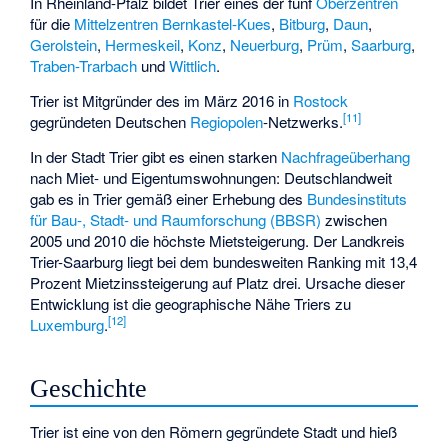
In Rheinland-Pfalz bildet Trier eines der fünf
Oberzentren
für die
Mittelzentren
Bernkastel-Kues
,
Bitburg
,
Daun
,
Gerolstein
,
Hermeskeil
,
Konz
,
Neuerburg
,
Prüm
,
Saarburg
,
Traben-Trarbach
und
Wittlich
.
Trier ist Mitgründer des im März 2016 in
Rostock
[
11
]
gegründeten Deutschen
Regiopolen
-Netzwerks.
In der Stadt Trier gibt es einen starken
Nachfrageüberhang
nach Miet- und Eigentumswohnungen: Deutschlandweit
gab es in Trier gemäß einer Erhebung des
Bundesinstituts
für Bau-, Stadt- und Raumforschung (BBSR)
zwischen
2005 und 2010 die höchste Mietsteigerung. Der Landkreis
Trier-Saarburg liegt bei dem bundesweiten Ranking mit 13,4
Prozent Mietzinssteigerung auf Platz drei. Ursache dieser
Entwicklung ist die geographische Nähe Triers zu
[
12
]
Luxemburg
.
Geschichte
Trier ist eine von den Römern gegründete Stadt und hieß