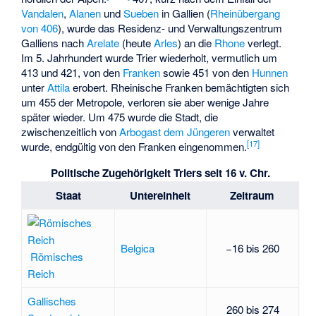
Vandalen
,
Alanen
und
Sueben
in Gallien (
Rheinübergang
von 406
), wurde das Residenz- und Verwaltungszentrum
Galliens nach
Arelate
(heute
Arles
) an die
Rhone
verlegt.
Im 5. Jahrhundert wurde Trier wiederholt, vermutlich um
413 und 421, von den
Franken
sowie 451 von den
Hunnen
unter
Attila
erobert. Rheinische Franken bemächtigten sich
um 455 der Metropole, verloren sie aber wenige Jahre
später wieder. Um 475 wurde die Stadt, die
zwischenzeitlich von
Arbogast dem Jüngeren
verwaltet
[
17
]
wurde, endgültig von den Franken eingenommen.
Politische Zugehörigkeit Triers seit 16 v. Chr.
Staat
Untereinheit
Zeitraum
Belgica
−16 bis 260
Römisches
Reich
Gallisches
260 bis 274