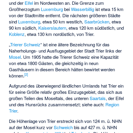
und der
Eifel
im Nordwesten an. Die Grenze zum
Großherzogtum
Luxemburg
bei
Wasserbillig
ist etwa 15 km
von der Stadtmitte entfernt. Die nächsten größeren Städte
sind
Luxemburg
, etwa 50 km westlich,
Saarbrücken
, etwa
90 km südlich,
Kaiserslautern
, etwa 120 km südöstlich, und
Koblenz
, etwa 130 km nordöstlich, von Trier.
„
Trierer Schweiz
“ ist eine ältere Bezeichnung für das
Naherholungs- und Ausflugsgebiet der Stadt Trier links der
Mosel
. Um 1905 hatte die Trierer Schweiz eine Kapazität
von etwa 1800 Gästen, die gleichzeitig in neun
Gasthäusern in diesem Bereich hätten bewirtet werden
[
2
]
können.
Aufgrund des überwiegend ländlichen Umlands hat Trier ein
für seine Größe relativ großes Einzugsgebiet, das sich aus
großen Teilen des Moseltals, des unteren
Saartals
, der Eifel
und des Hunsrücks zusammensetzt; siehe auch:
Region
Trier
.
Die Höhenlage von Trier erstreckt sich von 124 m. ü. NHN
auf der Mosel kurz vor
Schweich
bis auf 427 m. ü. NHN