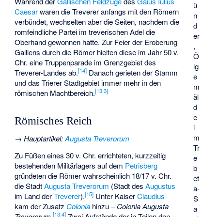
Während der
Gallischen Feldzüge
des
Gaius Iulius
ü
Caesar
waren die Treverer anfangs mit den Römern
n
verbündet, wechselten aber die Seiten, nachdem die
d
romfeindliche Partei im treverischen Adel die
er
Oberhand gewonnen hatte. Zur Feier der Eroberung
,
Galliens durch die Römer hielten diese im Jahr 50 v.
Ö
Chr. eine Truppenparade im Grenzgebiet des
lg
[
14
]
Treverer-Landes ab.
Danach gerieten der Stamm
e
und das Trierer Stadtgebiet immer mehr in den
m
[
13.3
]
römischen Machtbereich.
äl
d
e
Römisches Reich
i
m
→
Hauptartikel
:
Augusta Treverorum
Tr
Zu Füßen eines 30 v. Chr. errichteten, kurzzeitig
e
bestehenden Militärlagers auf dem
Petrisberg
b
gründeten die Römer wahrscheinlich 18/17 v. Chr.
et
die Stadt
Augusta Treverorum
(Stadt des
Augustus
a-
[
15
]
im Land der
Treverer
).
Unter Kaiser
Claudius
S
kam der Zusatz
Colonia
hinzu –
Colonia Augusta
a
[
13.4
]
Treverorum
.
Zwei Aufstände der in Teilen den