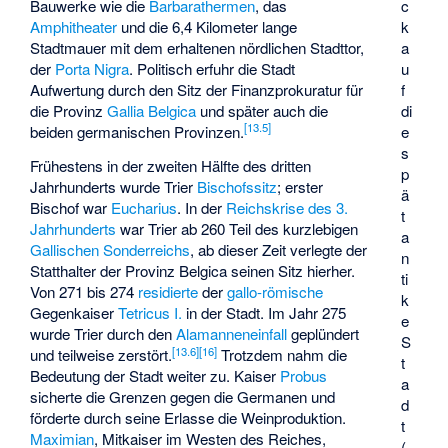
Bauwerke wie die
Barbarathermen
, das
c
Amphitheater
und die 6,4 Kilometer lange
k
Stadtmauer
mit dem erhaltenen nördlichen Stadttor,
a
der
Porta Nigra
. Politisch erfuhr die Stadt
u
Aufwertung durch den Sitz der Finanzprokuratur für
f
die Provinz
Gallia Belgica
und später auch die
di
[
13.5
]
beiden germanischen Provinzen.
e
s
Frühestens in der zweiten Hälfte des dritten
p
Jahrhunderts wurde Trier
Bischofssitz
; erster
ä
Bischof war
Eucharius
. In der
Reichskrise des 3.
t
Jahrhunderts
war Trier ab 260 Teil des kurzlebigen
a
Gallischen Sonderreichs
, ab dieser Zeit verlegte der
n
Statthalter der Provinz Belgica seinen Sitz hierher.
ti
Von 271 bis 274
residierte
der
gallo-römische
k
Gegenkaiser
Tetricus I.
in der Stadt. Im Jahr 275
e
wurde Trier durch den
Alamanneneinfall
geplündert
S
[
13.6
]
[
16
]
und teilweise zerstört.
Trotzdem nahm die
t
Bedeutung der Stadt weiter zu. Kaiser
Probus
a
sicherte die Grenzen gegen die Germanen und
d
förderte durch seine Erlasse die Weinproduktion.
t
Maximian
, Mitkaiser im Westen des Reiches,
(