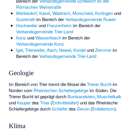
Bereich der
Verbandsgemeinde Schweich an der
Römischen Weinstraße
Mertesdorf
,
Kasel
,
Waldrach
,
Morscheid
,
Korlingen
und
Gusterath
im Bereich der
Verbandsgemeinde Ruwer
Hockweiler
und
Franzenheim
im Bereich der
Verbandsgemeinde Trier-Land
Konz
und
Wasserliesch
im Bereich der
Verbandsgemeinde Konz
Igel
,
Trierweiler
,
Aach
,
Newel
,
Kordel
und
Zemmer
im
Bereich der
Verbandsgemeinde Trier-Land
Geologie
Im Bereich von Trier trennt die Mosel die
Trierer Bucht
im
Norden vom
Rheinischen Schiefergebirge
im Süden. Die
Trierer Bucht ist geprägt durch
Buntsandstein
,
Muschelkalk
und
Keuper
des
Trias
(
Erdmittelalter
) und das Rheinische
Schiefergebirge durch
Schiefer
des
Devon
(
Erdaltertum
).
Klima