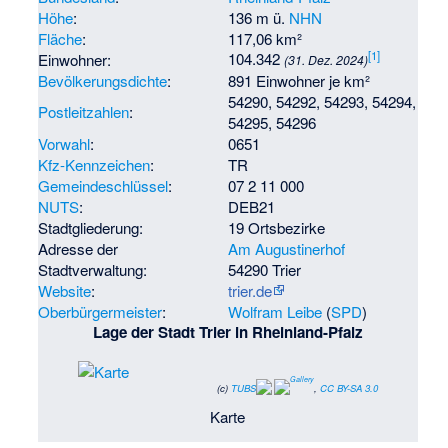
Höhe
:
136 m ü.
NHN
Fläche
:
117,06 km²
[
1
]
104.342
Einwohner:
(31. Dez. 2024)
Bevölkerungsdichte
:
891 Einwohner je km²
54290, 54292, 54293, 54294,
Postleitzahlen
:
54295, 54296
Vorwahl
:
0651
Kfz-Kennzeichen
:
TR
Gemeindeschlüssel
:
07 2 11 000
NUTS
:
DEB21
Stadtgliederung:
19 Ortsbezirke
Adresse der
Am Augustinerhof
Stadtverwaltung:
54290 Trier
Website
:
trier.de
Oberbürgermeister
:
Wolfram Leibe
(
SPD
)
Lage der Stadt Trier in Rheinland-Pfalz
(c)
TUBS
,
CC BY-SA 3.0
Karte