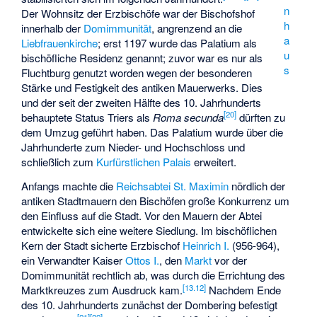
n
Der Wohnsitz der Erzbischöfe war der Bischofshof
h
innerhalb der
Domimmunität
, angrenzend an die
a
Liebfrauenkirche
; erst 1197 wurde das Palatium als
u
bischöfliche Residenz genannt; zuvor war es nur als
s
Fluchtburg genutzt worden wegen der besonderen
Stärke und Festigkeit des antiken Mauerwerks. Dies
und der seit der zweiten Hälfte des 10. Jahrhunderts
[
20
]
behauptete Status Triers als
Roma secunda
dürften zu
dem Umzug geführt haben. Das Palatium wurde über die
Jahrhunderte zum Nieder- und Hochschloss und
schließlich zum
Kurfürstlichen Palais
erweitert.
Anfangs machte die
Reichsabtei St. Maximin
nördlich der
antiken Stadtmauern den Bischöfen große Konkurrenz um
den Einfluss auf die Stadt. Vor den Mauern der Abtei
entwickelte sich eine weitere Siedlung. Im bischöflichen
Kern der Stadt sicherte Erzbischof
Heinrich I.
(956-964),
ein Verwandter Kaiser
Ottos I.
, den
Markt
vor der
Domimmunität rechtlich ab, was durch die Errichtung des
[
13.12
]
Marktkreuzes
zum Ausdruck kam.
Nachdem Ende
des 10. Jahrhunderts zunächst der Dombering befestigt
[
21
]
[
22
]