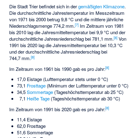
Die Stadt Trier befindet sich in der
gemäßigten Klimazone
.
Die durchschnittliche Jahrestemperatur im Messzeitraum
von 1971 bis 2000 betrug 9,8 °C und die mittlere jährliche
[
7
]
Niederschlagsmenge 774,2 mm.
Im Zeitraum von 1981
bis 2010 lag die Jahresmitteltemperatur bei 9,9 °C und der
[
8
]
durchschnittliche Jahresniederschlag bei 781,1 mm.
Von
1991 bis 2020 lag die Jahresmitteltemperatur bei 10,3 °C
und der durchschnittliche Jahresniederschlag bei
[
8
]
744,7 mm.
[
8
]
Im Zeitraum von 1961 bis 1990 gab es pro Jahr:
17,0
Eistage
(Lufttemperatur stets unter 0 °C)
73,1
Frosttage
(Minimum der Lufttemperatur unter 0 °C)
34,5
Sommertage
(Tageshöchsttemperatur ab 25 °C)
7,1
Heiße Tage
(Tageshöchsttemperatur ab 30 °C)
[
8
]
Im Zeitraum von 1991 bis 2020 gab es pro Jahr:
11,4 Eistage
62,0 Frosttage
51,6 Sommertage