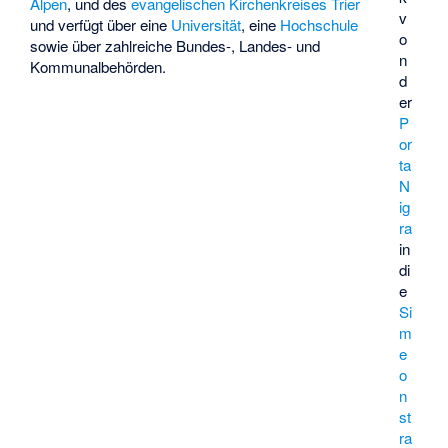
Alpen
, und des
evangelischen
Kirchenkreises Trier
v
und verfügt über eine
Universität
, eine
Hochschule
o
sowie über zahlreiche Bundes-, Landes- und
n
Kommunalbehörden.
d
er
P
or
ta
N
ig
ra
in
di
e
Si
m
e
o
n
st
ra