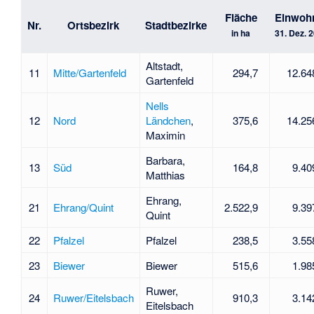
Fläche
Einwoh
Nr.
Ortsbezirk
Stadtbezirke
in ha
31. Dez. 
Altstadt,
11
Mitte/Gartenfeld
294,7
12.64
Gartenfeld
Nells
12
Nord
Ländchen
,
375,6
14.25
Maximin
Barbara,
13
Süd
164,8
9.40
Matthias
Ehrang,
21
Ehrang/Quint
2.522,9
9.39
Quint
22
Pfalzel
Pfalzel
238,5
3.55
23
Biewer
Biewer
515,6
1.98
Ruwer,
24
Ruwer/Eitelsbach
910,3
3.14
Eitelsbach