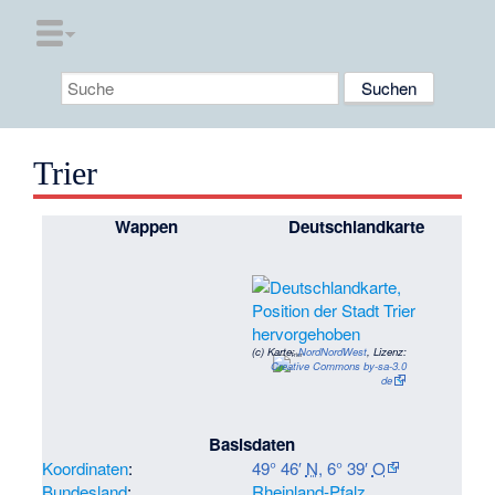
Trier
Wappen
Deutschlandkarte
(c)
Karte:
NordNordWest
, Lizenz:
Creative Commons by-sa-3.0
de
Basisdaten
Koordinaten
:
49° 46′
N
,
6° 39′
O
Bundesland
:
Rheinland-Pfalz