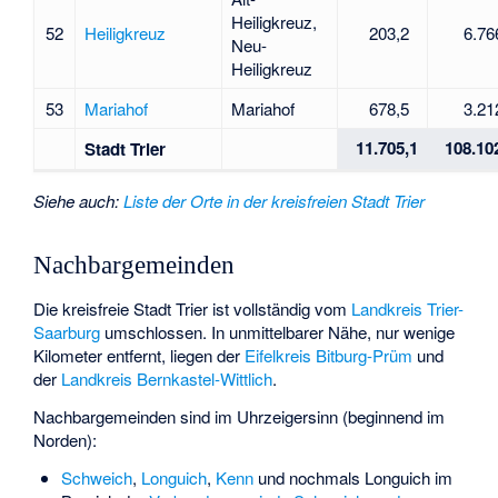
Heiligkreuz,
52
Heiligkreuz
203,2
6.76
Neu-
Heiligkreuz
53
Mariahof
Mariahof
678,5
3.21
11.705,1
108.10
Stadt Trier
Siehe auch
:
Liste der Orte in der kreisfreien Stadt Trier
Nachbargemeinden
Die kreisfreie Stadt Trier ist vollständig vom
Landkreis Trier-
Saarburg
umschlossen. In unmittelbarer Nähe, nur wenige
Kilometer entfernt, liegen der
Eifelkreis Bitburg-Prüm
und
der
Landkreis Bernkastel-Wittlich
.
Nachbargemeinden sind im Uhrzeigersinn (beginnend im
Norden):
Schweich
,
Longuich
,
Kenn
und nochmals Longuich im