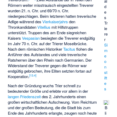
al
Römern weiter misstrauisch eingestellten Treverer
d
wurden 21. n. Chr. und 69/70 n. Chr.
e
niedergeschlagen. Beim letzteren hatten treverische
s
Adlige während des
Vierkaiserjahrs
den
Tr
Thronkandidaten
Vitellius
mit Hilfstruppen
ie
unterstützt. Truppen des am Ende siegreichen
re
Kaisers
Vespasian
besiegten die Treverer endgültig
r
im Jahr 70 n. Chr. auf der Trierer Moselbrücke.
Si
Nach dem römischen Historiker
Tacitus
flohen die
m
Anführer des Aufstandes und viele treverische
e
Ratsherren über den Rhein nach Germanien. Der
o
Widerstand der Treverer gegen die Römer war
n
endgültig gebrochen, ihre Eliten setzten fortan auf
st
[
13.4
]
Kooperation.
ift
e
Nach der Gründung wuchs Trier schnell zu
s
bedeutender Größe und erlebte vor allem in der
langen Friedenszeit
des 2. Jahrhunderts einen
großen wirtschaftlichen Aufschwung. Vom Reichtum
und der großen Bedeutung, die die Stadt bis zum
B
Ende des Jahrhunderts erlangte, zeugen noch heute
li