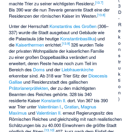
[
13.7
]
machte Trier zu seiner wichtigsten Residenz.
3
Bis 390 war die nun
Treveris
genannte Stadt eine der
D
[
13.8
]
Residenzen der römischen Kaiser im Westen.
-
R
Unter der Herrschaft
Konstantins des Großen
(306–
e
337) wurde die Stadt ausgebaut und Gebäude wie
k
die Palastaula (die heutige
Konstantinbasilika
) und
o
[
13.9
]
die
Kaiserthermen
errichtet.
326 wurden Teile
n
der privaten Wohnpaläste der kaiserlichen Familie
s
zu einer großen Doppelbasilika verändert und
tr
erweitert, deren Reste heute noch zum Teil im
u
Bereich des
Doms
und der
Liebfrauenkirche
k
erkennbar sind. Ab 318 war Trier Sitz der
Dioecesis
ti
Galliae
und Residenzstadt des gallischen
o
Prätorianerpräfekten
, der zu den mächtigsten
n
Beamten des Reiches gehörte. 328 bis 340
)
residierte Kaiser
Konstantin II.
dort. Von 367 bis 390
war Trier unter
Valentinian I.
,
Gratian
,
Magnus
Maximus
und
Valentinian II.
erneut Regierungssitz des
Römischen Reiches und gleichzeitig mit nach realistischen
Schätzungen bis zu 40.000 Einwohnern die größte Stadt
[
13.10
]
nördlich der Alpen.
407, kurz nach dem Einfall der