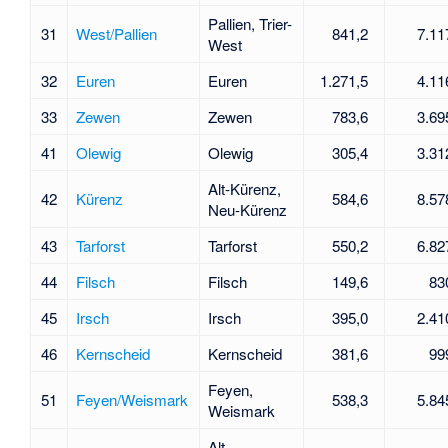
Pallien, Trier-
31
West/Pallien
841,2
7.11
West
32
Euren
Euren
1.271,5
4.11
33
Zewen
Zewen
783,6
3.69
41
Olewig
Olewig
305,4
3.31
Alt-Kürenz,
42
Kürenz
584,6
8.57
Neu-Kürenz
43
Tarforst
Tarforst
550,2
6.82
44
Filsch
Filsch
149,6
83
45
Irsch
Irsch
395,0
2.41
46
Kernscheid
Kernscheid
381,6
99
Feyen,
51
Feyen/Weismark
538,3
5.84
Weismark
Alt-