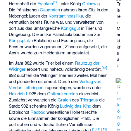
[
17
]
Herrschaft der
Franken
unter König
Chlodwig
.
Tr
Die fränkischen
Gaugrafen
nahmen ihren Sitz in den
ie
Nebengebäuden der
Konstantinbasilika
, die
re
vermutlich bereits Ruine war, und verwalteten von
r
dort aus das umfangreiche
Königsgut
in Trier und
M
Umgebung. Die antike Palastaula bauten sie zur
ar
Königspfalz
(Palatium) und Festung aus, die
kt
Fenster wurden zugemauert, Zinnen aufgesetzt, die
kr
Apsis wurde zum Heidenturm umgestaltet.
e
u
Im Jahr 882 wurde Trier bei einem
Raubzug der
z
[
18
]
Wikinger
erobert und nahezu vollständig zerstört.
892 suchten die Wikinger Trier ein zweites Mal heim
und plünderten es erneut. Durch den
Vertrag von
D
Verdun
Lothringen
zugeschlagen, wurde es unter
r
Heinrich I.
925 dem
Ostfrankenreich
einverleibt.
ei
Zunächst verwalteten die
Grafen
des
Triergaus
die
k
Stadt; 902 schenkte König
Ludwig das Kind
dem
ö
Erzbischof
Radbod
wesentliche Hoheitsrechte
ni
sowie die Einnahmen der königlichen Pfalz. Die
g
politischen und wirtschaftlichen Verhältnisse
e
[
13.11
]
[
19
]
stabilisierten sich im folgenden Jahrhundert.