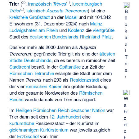
ⓘ
ⓘ
Trier
(
,
französisch
Trèves
,
luxemburgisch
ⓘ
Tréier
,
lateinisch
Augusta Treverorum
) ist eine
B
kreisfreie
Großstadt
an der
Mosel
und mit 104.342
li
Einwohnern (31. Dezember 2024) nach
Mainz
,
c
Ludwigshafen am Rhein
und
Koblenz
die
viertgrößte
k
Stadt des
deutschen Bundeslands
Rheinland-Pfalz
.
a
u
Das vor mehr als 2000 Jahren als
Augusta
f
Treverorum
gegründete Trier gilt als eine der
ältesten
T
Städte Deutschlands
, da es bereits in römischer Zeit
ri
Stadtrecht
besaß. In der
Spätantike
zur Zeit der
e
Römischen Tetrarchie
erlangte die Stadt unter dem
r
Namen
Treveris
nach 293 als
Residenzstadt
eines
der vier
römischen Kaiser
ihre größte Bedeutung,
und der gesamte Nordwesten des
Römischen
W
Reichs
wurde damals von Trier aus regiert.
a
Im
Heiligen Römischen Reich deutscher Nation
war
hr
Trier dann seit dem
12. Jahrhundert
eine
z
kurfürstliche
Residenzstadt – der Kurfürst im
ei
gleichnamigen Kurfürstentum
war jeweils zugleich
c
der
Erzbischof
von Trier.
h