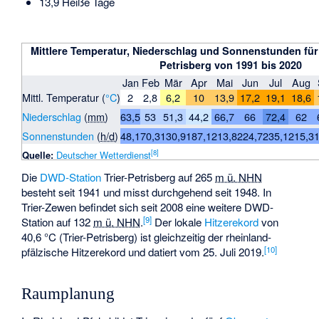
13,9 Heiße Tage
Mittlere Temperatur, Niederschlag und Sonnenstunden für 
Petrisberg von 1991 bis 2020
Jan
Feb
Mär
Apr
Mai
Jun
Jul
Aug
Mittl. Temperatur (
°C
)
2
2,8
6,2
10
13,9
17,2
19,1
18,6
Niederschlag
(
mm
)
63,5
53
51,3
44,2
66,7
66
72,4
62
Sonnenstunden
(
h/d
)
48,1
70,3
130,9
187,1
213,8
224,7
235,1
215,3
[
8
]
Quelle:
Deutscher Wetterdienst
Die
DWD-Station
Trier-Petrisberg auf
265
m ü. NHN
besteht seit 1941 und misst durchgehend seit 1948. In
Trier-Zewen befindet sich seit 2008 eine weitere DWD-
[
9
]
Station auf
132
m ü. NHN
.
Der lokale
Hitzerekord
von
40,6 °C (Trier-Petrisberg) ist gleichzeitig der rheinland-
[
10
]
pfälzische Hitzerekord und datiert vom 25. Juli 2019.
Raumplanung