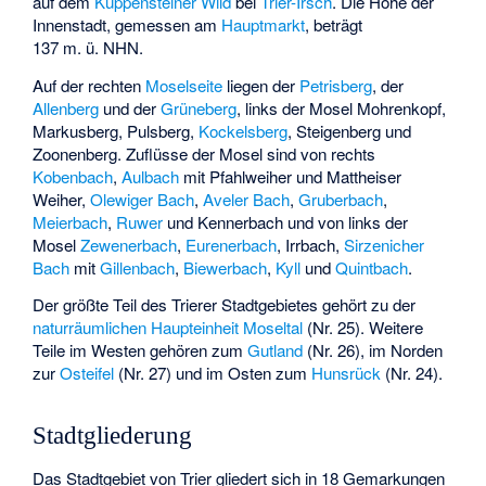
auf dem
Kuppensteiner Wild
bei
Trier-Irsch
. Die Höhe der
Innenstadt, gemessen am
Hauptmarkt
, beträgt
137 m. ü. NHN.
Auf der rechten
Moselseite
liegen der
Petrisberg
, der
Allenberg
und der
Grüneberg
, links der Mosel
Mohrenkopf
,
Markusberg
,
Pulsberg
,
Kockelsberg
,
Steigenberg
und
Zoonenberg
. Zuflüsse der Mosel sind von rechts
Kobenbach
,
Aulbach
mit Pfahlweiher und Mattheiser
Weiher,
Olewiger Bach
,
Aveler Bach
,
Gruberbach
,
Meierbach
,
Ruwer
und
Kennerbach
und von links der
Mosel
Zewenerbach
,
Eurenerbach
,
Irrbach
,
Sirzenicher
Bach
mit
Gillenbach
,
Biewerbach
,
Kyll
und
Quintbach
.
Der größte Teil des Trierer Stadtgebietes gehört zu der
naturräumlichen Haupteinheit
Moseltal
(Nr. 25). Weitere
Teile im Westen gehören zum
Gutland
(Nr. 26), im Norden
zur
Osteifel
(Nr. 27) und im Osten zum
Hunsrück
(Nr. 24).
Stadtgliederung
Das Stadtgebiet von Trier gliedert sich in 18
Gemarkungen