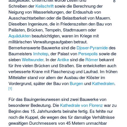
8
Schreiben der
Keilschrift
sowie die Berechnung der
Neigung von Wasserleitungen, der Erdaushub von
Ausschachtarbeiten oder die Belastbarkeit von Mauern.
Dieselben Ingenieure, die in Friedenszeiten den Bau von
Palästen, Brücken, Tempeln, Stadtmauern oder
Aquädukten
beaufsichtigten, waren im Kriege mit
militärischen Verwaltungsaufgaben betraut.
Bemerkenswerte Bauwerke sind die
Djoser-Pyramide
des
Baumeisters
Imhotep
, der Palast von
Persepolis
sowie die
sieben
Weltwunder
. In der
Antike
sind die
Römer
bekannt
für ihre vielen Brücken und Straßen. Sie entwickelten auch
verbesserte Krane mit Flaschenzug und Laufrad. Im frühen
Mittelalter stand vor allem der Ausbau der Klöster im
Vordergrund, später der Bau von
Burgen
und
Kathedralen
.
[
1
]
Für das Bauingenieurwesen sind zwei Bauwerke von
besonderer Bedeutung. Die
Kathedrale von Florenz
war zu
Beginn des 15. Jahrhunderts beinahe fertig. Es fehlte nur
noch die Kuppel, die wegen des für damalige Verhältnisse
gewaltigen Durchmessers von 45 Metern unmachbar