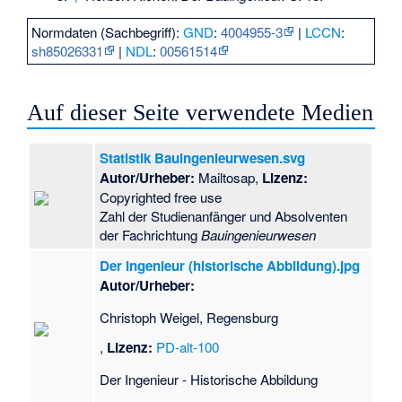
Normdaten (Sachbegriff):
GND
:
4004955-3
|
LCCN
:
sh85026331
|
NDL
:
00561514
Auf dieser Seite verwendete Medien
Statistik Bauingenieurwesen.svg
Autor/Urheber:
Mailtosap,
Lizenz:
Copyrighted free use
Zahl der Studienanfänger und Absolventen
der Fachrichtung
Bauingenieurwesen
Der Ingenieur (historische Abbildung).jpg
Autor/Urheber:
Christoph Weigel, Regensburg
,
Lizenz:
PD-alt-100
Der Ingenieur - Historische Abbildung