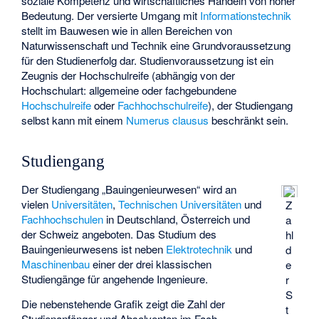
soziale Kompetenz und wirtschaftliches Handeln von hoher
Bedeutung. Der versierte Umgang mit
Informationstechnik
stellt im Bauwesen wie in allen Bereichen von
Naturwissenschaft und Technik eine Grundvoraussetzung
für den Studienerfolg dar. Studienvoraussetzung ist ein
Zeugnis der Hochschulreife (abhängig von der
Hochschulart: allgemeine oder fachgebundene
Hochschulreife
oder
Fachhochschulreife
), der Studiengang
selbst kann mit einem
Numerus clausus
beschränkt sein.
Studiengang
Der Studiengang „Bauingenieurwesen“ wird an
vielen
Universitäten
,
Technischen Universitäten
und
Z
Fachhochschulen
in Deutschland, Österreich und
a
der Schweiz angeboten. Das Studium des
hl
Bauingenieurwesens ist neben
Elektrotechnik
und
d
Maschinenbau
einer der drei klassischen
e
Studiengänge für angehende Ingenieure.
r
S
Die nebenstehende Grafik zeigt die Zahl der
t
Studienanfänger und Absolventen im Fach