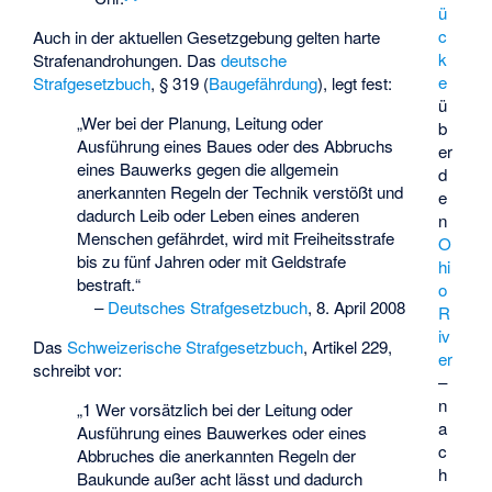
ü
c
Auch in der aktuellen Gesetzgebung gelten harte
k
Strafenandrohungen. Das
deutsche
e
Strafgesetzbuch
, § 319 (
Baugefährdung
), legt fest:
ü
„Wer bei der Planung, Leitung oder
b
Ausführung eines Baues oder des Abbruchs
er
eines Bauwerks gegen die allgemein
d
anerkannten Regeln der Technik verstößt und
e
dadurch Leib oder Leben eines anderen
n
Menschen gefährdet, wird mit Freiheitsstrafe
O
bis zu fünf Jahren oder mit Geldstrafe
hi
bestraft.“
o
–
Deutsches Strafgesetzbuch
, 8. April 2008
R
iv
Das
Schweizerische Strafgesetzbuch
, Artikel 229,
er
schreibt vor:
–
n
„1 Wer vorsätzlich bei der Leitung oder
a
Ausführung eines Bauwerkes oder eines
c
Abbruches die anerkannten Regeln der
h
Baukunde außer acht lässt und dadurch