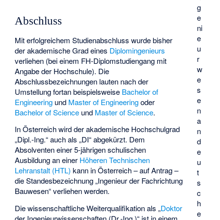
g
e
Abschluss
ni
e
Mit erfolgreichem Studienabschluss wurde bisher
u
der akademische Grad eines
Diplomingenieurs
r
verliehen (bei einem FH-Diplomstudiengang mit
w
Angabe der Hochschule). Die
e
Abschlussbezeichnungen lauten nach der
s
Umstellung fortan beispielsweise
Bachelor of
e
Engineering
und
Master of Engineering
oder
n
Bachelor of Science
und
Master of Science
.
a
In Österreich wird der akademische Hochschulgrad
n
„Dipl.-Ing.“ auch als „DI“ abgekürzt. Dem
d
Absolventen einer 5-jährigen schulischen
e
Ausbildung an einer
Höheren Technischen
u
Lehranstalt (HTL)
kann in Österreich – auf Antrag –
t
die Standesbezeichnung „Ingenieur der Fachrichtung
s
Bauwesen“ verliehen werden.
c
h
Die wissenschaftliche Weiterqualifikation als „
Doktor
e
der Ingenieurwissenschaften (Dr.-Ing.)“ ist in einem