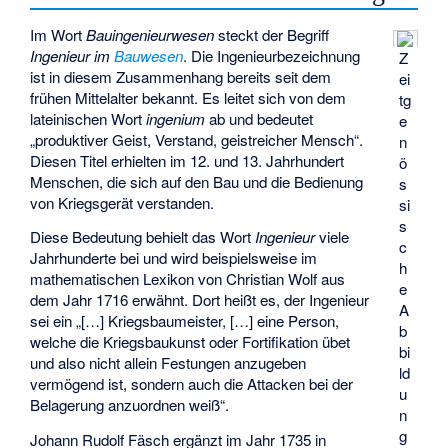
Im Wort
Bauingenieurwesen
steckt der Begriff
Ingenieur im
Bauwesen
. Die Ingenieurbezeichnung
Z
ist in diesem Zusammenhang bereits seit dem
ei
frühen Mittelalter bekannt. Es leitet sich von dem
tg
lateinischen Wort
ingenium
ab und bedeutet
e
„produktiver Geist, Verstand, geistreicher Mensch“.
n
Diesen Titel erhielten im 12. und 13. Jahrhundert
ö
Menschen, die sich auf den Bau und die Bedienung
s
von Kriegsgerät verstanden.
si
s
Diese Bedeutung behielt das Wort
Ingenieur
viele
c
Jahrhunderte bei und wird beispielsweise im
h
mathematischen Lexikon von Christian Wolf aus
e
dem Jahr 1716 erwähnt. Dort heißt es, der Ingenieur
A
sei ein „[…] Kriegsbaumeister, […] eine Person,
b
welche die Kriegsbaukunst oder Fortifikation übet
bi
und also nicht allein Festungen anzugeben
ld
vermögend ist, sondern auch die Attacken bei der
u
Belagerung anzuordnen weiß“.
n
g
Johann Rudolf Fäsch
ergänzt im Jahr 1735 in