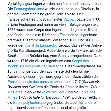
Verteidigungsanlagen wurden nun flach und massiv erbaut.
Die
Festungsbaukunst
wurde zu einer neuen Disziplin, in
der die Geometrie eine große Rolle spielte. Der
französische Festungsbaumeister
Vauban
baute bis 1700
etliche Festungen und nahm an vielen Belagerungen teil.
1675 wurde das
Corps des ingénieurs du génie militaire
gegründet, das die militärischen Festungsbauingenieure
erstmals zusammenfasste. Zwischen 1663 und 1681
wurde der
Canal du Languedoc
gebaut, das seit der Antike
größte Kanalbauprojekt. Außerdem wurde in Frankreich der
Straßen- und Brückenbau vom Staat vorangetrieben. Dazu
wurden 1716 die zivilen Ingenieure zum
Corps des
ingénieurs des ponts et chaussées
zusammengefasst. Im
18. Jahrhundert wurden auch erste Schulen für die
Ausbildung neuer Ingenieure gegründet. Dazu zählen die
École nationale des ponts et chaussées
1747 (
Schule für
Brücken und Straßen
) die
École du Génie Militaire
1748 in
Mézières
(
Schule für
Militärpioniere
) und die
École des
Mines
1783 (
Schule für Bergbau
). 1794 wurde schließlich
die
École polytechnique
gegründet, die auch für andere
Ingenieurwissenschaften international eine große