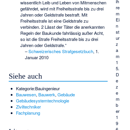
ih
wissentlich Leib und Leben von Mitmenschen
re
gefährdet, wird mit Freiheitsstrafe bis zu drei
m
Jahren oder Geldstrafe bestraft. Mit
Ei
Freiheitsstrafe ist eine Geldstrafe zu
n
verbinden. 2 Lässt der Täter die anerkannten
st
Regeln der Baukunde fahrlässig außer Acht,
ur
so ist die Strafe Freiheitsstrafe bis zu drei
z
Jahren oder Geldstrafe.“
a
–
Schweizerisches Strafgesetzbuch
, 1.
m
Januar 2010
1
5.
D
Siehe auch
e
z
Kategorie:Bauingenieur
e
Bauwesen
,
Bauwerk
,
Gebäude
m
Gebäudesystemtechnologie
b
Ziviltechniker
er
Fachplanung
1
9
6