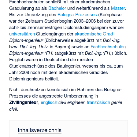
Fachhochschulen schließt mit einer akademischen
Graduierung ab als
Bachelor
und weiterführend als
Master
.
Bis zur Umsetzung des
Bologna-Prozesses
(Kernphase
war der Zeitraum Studienbeginn 2003–2006 bei den zuvor
acht- bis zehnsemestrigen Diplomstudiengängen) war bei
universitären
Studiengängen der
akademische Grad
Diplom-Ingenieur
(üblicherweise abgekürzt mit
Dipl.-Ing.
bzw.
Dipl.-Ing. Univ.
in Bayern) sowie an
Fachhochschulen
Diplom-Ingenieur (FH)
(abgekürzt mit
Dipl.-Ing.(FH)
) üblich.
Folglich waren in Deutschland die meisten
Studienabschlüsse des Bauingenieurwesens bis ca. zum
Jahr 2008 noch mit dem akademischen Grad des
Diplomingenieurs betitelt.
Nicht durchsetzen konnte sich im Rahmen des Bologna-
Prozesses die angestrebte Umbenennung in
Zivilingenieur
,
englisch
civil engineer
,
französisch
genie
civil
.
Inhaltsverzeichnis