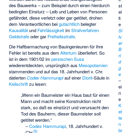
des Bauwerks – zum Beispiel durch einen hierdurch
st
bedingten Einsturz – Leib und Leben von Personen
el
gefährdet, diese verletzt oder gar getötet, drohen
lt
dem Verantwortlichen bei
gutachtlich
belegter
e
Kausalität
und
Fahrlässigkeit
im
Strafverfahren
Si
Geldstrafe
oder gar
Freiheitsstrafe
.
lv
er
Die Haftbarmachung von Bauingenieuren für ihre
B
Fehler ist bereits aus dem
Altertum
überliefert. So
ri
ist in dem 1901/02 im
persischen
Susa
d
wiederentdeckten, ursprünglich aus
Mesopotamien
g
stammenden und auf das 18. Jahrhundert v. Chr.
e
datierten
Codex Hammurapi
auf einer
Diorit
-Säule in
–
Keilschrift
zu lesen:
ei
n
„Wenn ein Baumeister ein Haus baut für einen
e
Mann und macht seine Konstruktion nicht
K
stark, so daß es einstürzt und verursacht den
et
Tod des Bauherrn, dieser Baumeister soll
te
getötet werden.“
n
–
Codex Hammurapi
, 18. Jahrhundert v.
br
[
5
]
Chr.