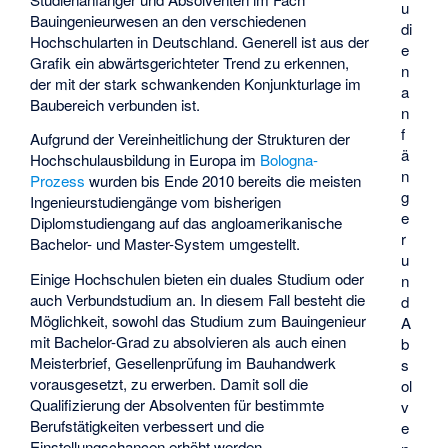
u
Bauingenieurwesen an den verschiedenen
di
Hochschularten in Deutschland. Generell ist aus der
e
Grafik ein abwärtsgerichteter Trend zu erkennen,
n
der mit der stark schwankenden Konjunkturlage im
a
Baubereich verbunden ist.
n
f
Aufgrund der Vereinheitlichung der Strukturen der
ä
Hochschulausbildung in Europa im
Bologna-
n
Prozess
wurden bis Ende 2010 bereits die meisten
g
Ingenieurstudiengänge vom bisherigen
e
Diplomstudiengang auf das angloamerikanische
r
Bachelor- und Master-System umgestellt.
u
Einige Hochschulen bieten ein duales Studium oder
n
auch Verbundstudium an. In diesem Fall besteht die
d
Möglichkeit, sowohl das Studium zum Bauingenieur
A
mit Bachelor-Grad zu absolvieren als auch einen
b
Meisterbrief, Gesellenprüfung im Bauhandwerk
s
vorausgesetzt, zu erwerben. Damit soll die
ol
Qualifizierung der Absolventen für bestimmte
v
Berufstätigkeiten verbessert und die
e
Einstellungschancen erhöht werden.