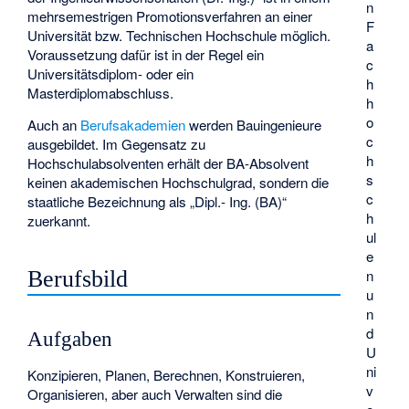
n
mehrsemestrigen Promotionsverfahren an einer
F
Universität bzw. Technischen Hochschule möglich.
a
Voraussetzung dafür ist in der Regel ein
c
Universitätsdiplom- oder ein
h
Masterdiplomabschluss.
h
o
Auch an
Berufsakademien
werden Bauingenieure
c
ausgebildet. Im Gegensatz zu
h
Hochschulabsolventen erhält der BA-Absolvent
s
keinen akademischen Hochschulgrad, sondern die
c
staatliche Bezeichnung als „Dipl.- Ing. (BA)“
h
zuerkannt.
ul
e
Berufsbild
n
u
n
d
Aufgaben
U
ni
Konzipieren, Planen, Berechnen, Konstruieren,
v
Organisieren, aber auch Verwalten sind die