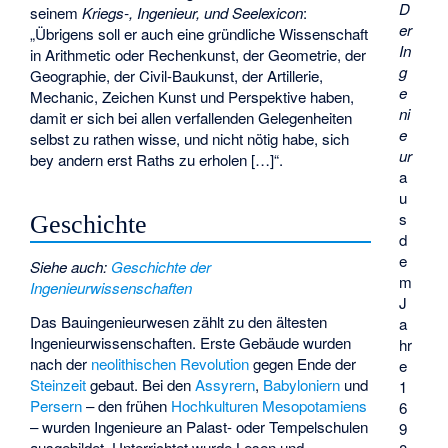
D
seinem
Kriegs-, Ingenieur, und Seelexicon
:
er
„Übrigens soll er auch eine gründliche Wissenschaft
In
in Arithmetic oder Rechenkunst, der Geometrie, der
g
Geographie, der Civil-Baukunst, der Artillerie,
e
Mechanic, Zeichen Kunst und Perspektive haben,
ni
damit er sich bei allen verfallenden Gelegenheiten
e
selbst zu rathen wisse, und nicht nötig habe, sich
ur
bey andern erst Raths zu erholen […]“.
a
u
s
Geschichte
d
e
Siehe auch
:
Geschichte der
m
Ingenieurwissenschaften
J
Das Bauingenieurwesen zählt zu den ältesten
a
Ingenieurwissenschaften. Erste Gebäude wurden
hr
nach der
neolithischen Revolution
gegen Ende der
e
Steinzeit
gebaut. Bei den
Assyrern
,
Babyloniern
und
1
Persern
– den frühen
Hochkulturen
Mesopotamiens
6
– wurden Ingenieure an Palast- oder Tempelschulen
9
ausgebildet. Unterrichtet wurde Lesen und