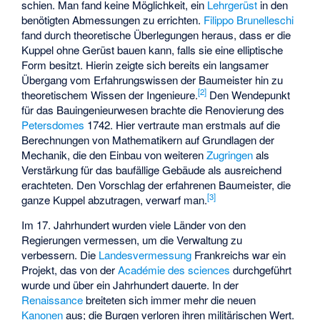
schien. Man fand keine Möglichkeit, ein
Lehrgerüst
in den
benötigten Abmessungen zu errichten.
Filippo Brunelleschi
fand durch theoretische Überlegungen heraus, dass er die
Kuppel ohne Gerüst bauen kann, falls sie eine elliptische
Form besitzt. Hierin zeigte sich bereits ein langsamer
Übergang vom Erfahrungswissen der Baumeister hin zu
[
2
]
theoretischem Wissen der Ingenieure.
Den Wendepunkt
für das Bauingenieurwesen brachte die Renovierung des
Petersdomes
1742. Hier vertraute man erstmals auf die
Berechnungen von Mathematikern auf Grundlagen der
Mechanik, die den Einbau von weiteren
Zugringen
als
Verstärkung für das baufällige Gebäude als ausreichend
erachteten. Den Vorschlag der erfahrenen Baumeister, die
[
3
]
ganze Kuppel abzutragen, verwarf man.
Im 17. Jahrhundert wurden viele Länder von den
Regierungen vermessen, um die Verwaltung zu
verbessern. Die
Landesvermessung
Frankreichs war ein
Projekt, das von der
Académie des sciences
durchgeführt
wurde und über ein Jahrhundert dauerte. In der
Renaissance
breiteten sich immer mehr die neuen
Kanonen
aus; die Burgen verloren ihren militärischen Wert.