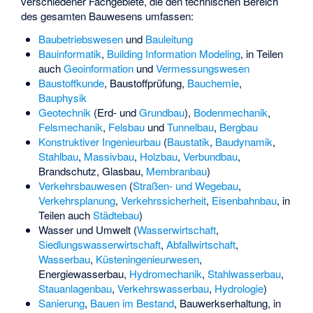
verschiedener Fachgebiete, die den technischen Bereich
des gesamten Bauwesens umfassen:
Baubetriebswesen
und
Bauleitung
Bauinformatik
,
Building Information Modeling
, in Teilen
auch
Geoinformation
und
Vermessungswesen
Baustoffkunde
,
Baustoffprüfung
,
Bauchemie
,
Bauphysik
Geotechnik
(Erd- und
Grundbau
),
Bodenmechanik
,
Felsmechanik
,
Felsbau
und
Tunnelbau
,
Bergbau
Konstruktiver Ingenieurbau
(
Baustatik
,
Baudynamik
,
Stahlbau
,
Massivbau
,
Holzbau
,
Verbundbau
,
Brandschutz
, Glasbau,
Membranbau
)
Verkehrsbauwesen
(
Straßen- und Wegebau
,
Verkehrsplanung
,
Verkehrssicherheit
,
Eisenbahnbau
, in
Teilen auch
Städtebau
)
Wasser und Umwelt (
Wasserwirtschaft
,
Siedlungswasserwirtschaft
,
Abfallwirtschaft
,
Wasserbau
,
Küsteningenieurwesen
,
Energiewasserbau
,
Hydromechanik
,
Stahlwasserbau
,
Stauanlagenbau
,
Verkehrswasserbau
,
Hydrologie
)
Sanierung
,
Bauen im Bestand
, Bauwerkserhaltung, in