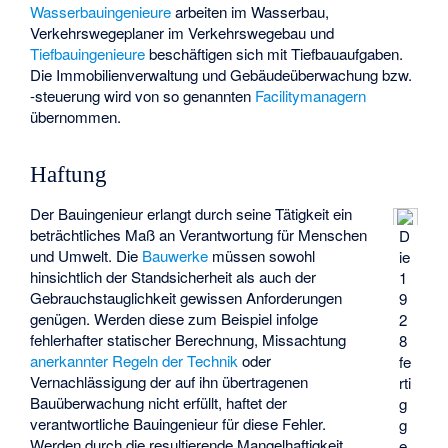
Wasserbauingenieure
arbeiten im Wasserbau,
Verkehrswegeplaner
im Verkehrswegebau und
Tiefbauingenieure
beschäftigen sich mit Tiefbauaufgaben.
Die Immobilienverwaltung und Gebäudeüberwachung bzw.
-steuerung wird von so genannten
Facilitymanagern
übernommen.
Haftung
Der Bauingenieur erlangt durch seine Tätigkeit ein
beträchtliches Maß an Verantwortung für Menschen
D
und Umwelt. Die
Bauwerke
müssen sowohl
ie
hinsichtlich der Standsicherheit als auch der
1
Gebrauchstauglichkeit gewissen Anforderungen
9
genügen. Werden diese zum Beispiel infolge
2
fehlerhafter statischer Berechnung, Missachtung
8
anerkannter Regeln der Technik
oder
fe
Vernachlässigung der auf ihn übertragenen
rti
Bauüberwachung nicht erfüllt, haftet der
g
verantwortliche Bauingenieur für diese Fehler.
g
Werden durch die resultierende Mangelhaftigkeit
e