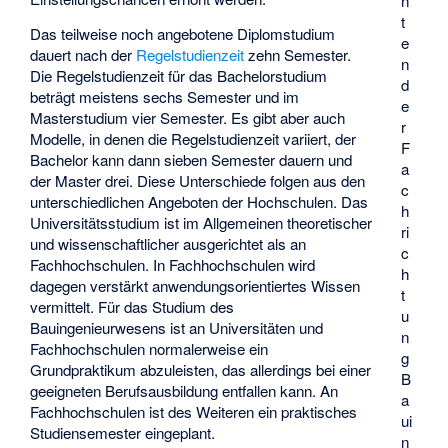
n
t
Das teilweise noch angebotene Diplomstudium
e
dauert nach der
Regelstudienzeit
zehn Semester.
n
Die Regelstudienzeit für das Bachelorstudium
d
beträgt meistens sechs Semester und im
e
Masterstudium vier Semester. Es gibt aber auch
r
Modelle, in denen die Regelstudienzeit variiert, der
F
Bachelor kann dann sieben Semester dauern und
a
der Master drei. Diese Unterschiede folgen aus den
c
unterschiedlichen Angeboten der Hochschulen. Das
h
Universitätsstudium ist im Allgemeinen theoretischer
ri
und wissenschaftlicher ausgerichtet als an
c
Fachhochschulen. In Fachhochschulen wird
h
dagegen verstärkt anwendungsorientiertes Wissen
t
vermittelt. Für das Studium des
u
Bauingenieurwesens ist an Universitäten und
n
Fachhochschulen normalerweise ein
g
Grundpraktikum abzuleisten, das allerdings bei einer
B
geeigneten Berufsausbildung entfallen kann. An
a
Fachhochschulen ist des Weiteren ein praktisches
ui
Studiensemester eingeplant.
n