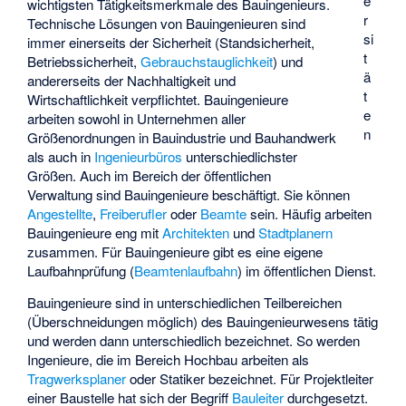
e
wichtigsten Tätigkeitsmerkmale des Bauingenieurs.
r
Technische Lösungen von Bauingenieuren sind
si
immer einerseits der Sicherheit (Standsicherheit,
t
Betriebssicherheit,
Gebrauchstauglichkeit
) und
ä
andererseits der Nachhaltigkeit und
t
Wirtschaftlichkeit verpflichtet. Bauingenieure
e
arbeiten sowohl in Unternehmen aller
n
Größenordnungen in Bauindustrie und Bauhandwerk
als auch in
Ingenieurbüros
unterschiedlichster
Größen. Auch im Bereich der öffentlichen
Verwaltung sind Bauingenieure beschäftigt. Sie können
Angestellte
,
Freiberufler
oder
Beamte
sein. Häufig arbeiten
Bauingenieure eng mit
Architekten
und
Stadtplanern
zusammen. Für Bauingenieure gibt es eine eigene
Laufbahnprüfung (
Beamtenlaufbahn
) im öffentlichen Dienst.
Bauingenieure sind in unterschiedlichen Teilbereichen
(Überschneidungen möglich) des Bauingenieurwesens tätig
und werden dann unterschiedlich bezeichnet. So werden
Ingenieure, die im Bereich Hochbau arbeiten als
Tragwerksplaner
oder Statiker bezeichnet. Für Projektleiter
einer Baustelle hat sich der Begriff
Bauleiter
durchgesetzt.