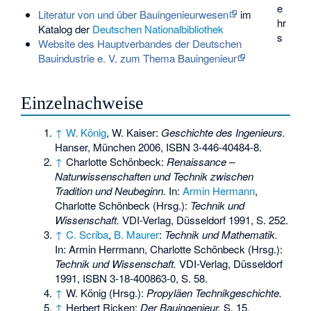
e
Literatur von und über Bauingenieurwesen
im
hr
Katalog der
Deutschen Nationalbibliothek
s
Website des Hauptverbandes der Deutschen
Bauindustrie e. V. zum Thema Bauingenieur
Einzelnachweise
↑
W. König
,
W. Kaiser
:
Geschichte des Ingenieurs.
Hanser, München 2006,
ISBN 3-446-40484-8
.
↑
Charlotte Schönbeck:
Renaissance –
Naturwissenschaften und Technik zwischen
Tradition und Neubeginn.
In:
Armin Hermann
,
Charlotte Schönbeck (Hrsg.):
Technik und
Wissenschaft.
VDI-Verlag, Düsseldorf 1991, S. 252.
↑
C. Scriba
,
B. Maurer
:
Technik und Mathematik.
In: Armin Herrmann, Charlotte Schönbeck (Hrsg.):
Technik und Wissenschaft.
VDI-Verlag, Düsseldorf
1991,
ISBN 3-18-400863-0
, S. 58.
↑
W. König (Hrsg.):
Propyläen Technikgeschichte.
↑
Herbert Ricken:
Der Bauingenieur.
S. 15.