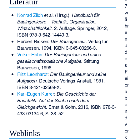
Literatur
7
w
Konrad Zilch
et al. (Hrsg.):
Handbuch für
ä
Bauingenieure – Technik, Organisation,
hr
Wirtschaftlichkeit.
2. Auflage. Springer, 2012,
e
ISBN 978-3-642-14449-3
.
n
Herbert Ricken
:
Der Bauingenieur.
Verlag für
d
Bauwesen, 1994,
ISBN 3-345-00266-3
.
d
Volker Hahn
:
Der Bauingenieur und seine
e
gesellschaftspolitische Aufgabe.
Stiftung
s
Bauwesen, 1996.
F
Fritz Leonhardt
:
Der Bauingenieur und seine
ei
Aufgaben.
Deutsche Verlags-Anstalt, 1981,
er
ISBN 3-421-02569-X
.
a
Karl-Eugen Kurrer
:
Die Geschichte der
b
Baustatik. Auf der Suche nach dem
e
Gleichgewicht.
Ernst & Sohn, 2016,
ISBN 978-3-
n
433-03134-6
, S. 38–52.
d
v
er
Weblinks
k