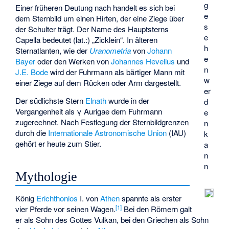
g
Einer früheren Deutung nach handelt es sich bei
e
dem Sternbild um einen Hirten, der eine Ziege über
s
der Schulter trägt. Der Name des Hauptsterns
e
Capella bedeutet (lat.:) „Zicklein“. In älteren
h
Sternatlanten, wie der
Uranometria
von
Johann
e
Bayer
oder den Werken von
Johannes Hevelius
und
n
J.E. Bode
wird der Fuhrmann als bärtiger Mann mit
w
einer Ziege auf dem Rücken oder Arm dargestellt.
er
Der südlichste Stern
Elnath
wurde in der
d
Vergangenheit als γ Aurigae dem Fuhrmann
e
zugerechnet. Nach Festlegung der Sternbildgrenzen
n
durch die
Internationale Astronomische Union
(IAU)
k
gehört er heute zum Stier.
a
n
n
Mythologie
König
Erichthonios
I. von
Athen
spannte als erster
[
1
]
vier Pferde vor seinen Wagen.
Bei den Römern galt
er als Sohn des Gottes
Vulkan
, bei den Griechen als Sohn