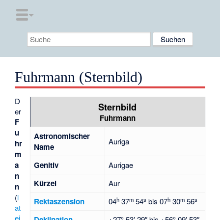
Fuhrmann (Sternbild)
D
Sternbild
er
Fuhrmann
F
u
Astronomischer
Auriga
hr
Name
m
a
Genitiv
Aurigae
n
Kürzel
Aur
n
(
l
h
m
s
h
m
s
Rektaszension
04
37
54
bis
07
30
56
at
ei
Deklination
+27° 53′ 29″
bis
+56° 09′ 53″