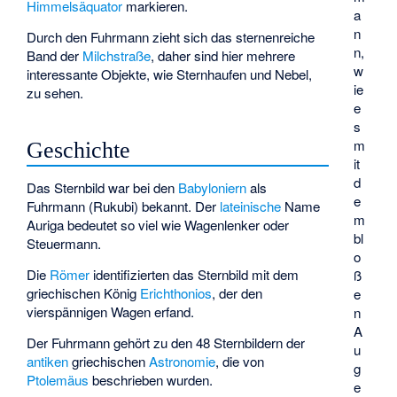
Himmelsäquator
markieren.
a
n
Durch den Fuhrmann zieht sich das sternenreiche
n,
Band der
Milchstraße
, daher sind hier mehrere
w
interessante Objekte, wie Sternhaufen und Nebel,
ie
zu sehen.
e
s
m
Geschichte
it
d
Das Sternbild war bei den
Babyloniern
als
e
Fuhrmann (Rukubi) bekannt. Der
lateinische
Name
m
Auriga bedeutet so viel wie Wagenlenker oder
bl
Steuermann.
o
Die
Römer
identifizierten das Sternbild mit dem
ß
griechischen König
Erichthonios
, der den
e
vierspännigen Wagen erfand.
n
A
Der Fuhrmann gehört zu den 48 Sternbildern der
u
antiken
griechischen
Astronomie
, die von
g
Ptolemäus
beschrieben wurden.
e