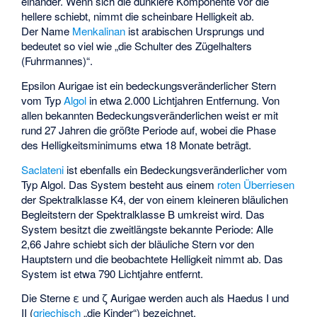
einander. Wenn sich die dunklere Komponente vor die
hellere schiebt, nimmt die scheinbare Helligkeit ab.
Der Name
Menkalinan
ist arabischen Ursprungs und
bedeutet so viel wie „die Schulter des Zügelhalters
(Fuhrmannes)“.
Epsilon Aurigae ist ein bedeckungsveränderlicher Stern
vom Typ
Algol
in etwa 2.000 Lichtjahren Entfernung. Von
allen bekannten Bedeckungsveränderlichen weist er mit
rund 27 Jahren die größte Periode auf, wobei die Phase
des Helligkeitsminimums etwa 18 Monate beträgt.
Saclateni
ist ebenfalls ein Bedeckungsveränderlicher vom
Typ Algol. Das System besteht aus einem
roten Überriesen
der Spektralklasse K4, der von einem kleineren bläulichen
Begleitstern der Spektralklasse B umkreist wird. Das
System besitzt die zweitlängste bekannte Periode: Alle
2,66 Jahre schiebt sich der bläuliche Stern vor den
Hauptstern und die beobachtete Helligkeit nimmt ab. Das
System ist etwa 790 Lichtjahre entfernt.
Die Sterne ε und ζ Aurigae werden auch als Haedus I und
II (
griechisch
„die Kinder“) bezeichnet.