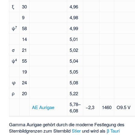
ξ
30
4,96
9
4,98
7
ψ
58
4,99
14
5,01
σ
21
5,02
4
ψ
55
5,04
19
5,05
φ
24
5,08
ρ
20
5,22
5,78–
AE Aurigae
−2,3
1460
O9.5 V
6,08
Gamma Aurigae gehört durch die moderne Festlegung des
Sternbildgrenzen zum Sternbild
Stier
und wird als
β Tauri