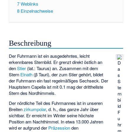
7
Weblinks
8
Einzelnachweise
Beschreibung
Der Fuhrmann ist ein ausgedehntes, leicht
erkennbares Sternbild. Er grenzt direkt östlich an
D
den
Stier
(lat.: Taurus) an. Zusammen mit dem
a
Stern
Elnath
(β Tauri), der zum Stier gehört, bildet
s
der Fuhrmann ein fast regelmäßiges Sechseck. Der
S
Hauptstern Capella ist mit 0.1 mag der dritthellste
te
Stern des Nordhimmels.
rn
bi
Der nördliche Teil des Fuhrmannes ist in unseren
ld
Breiten
zirkumpolar
, d. h., das ganze Jahr über
F
sichtbar. Er erreicht im Winter seine höchste
u
Position am Nachthimmel. In etwa 13.000 Jahren
hr
wird er aufgrund der
Präzession
den
m