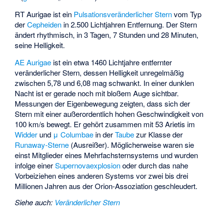
RT Aurigae ist ein
Pulsationsveränderlicher Stern
vom Typ
der
Cepheiden
in 2.500 Lichtjahren Entfernung. Der Stern
ändert rhythmisch, in 3 Tagen, 7 Stunden und 28 Minuten,
seine Helligkeit.
AE Aurigae
ist ein etwa 1460 Lichtjahre entfernter
veränderlicher Stern, dessen Helligkeit unregelmäßig
zwischen 5,78 und 6,08 mag schwankt. In einer dunklen
Nacht ist er gerade noch mit bloßem Auge sichtbar.
Messungen der Eigenbewegung zeigten, dass sich der
Stern mit einer außerordentlich hohen Geschwindigkeit von
100 km/s bewegt. Er gehört zusammen mit
53 Arietis
im
Widder
und
μ Columbae
in der
Taube
zur Klasse der
Runaway-Sterne
(Ausreißer). Möglicherweise waren sie
einst Mitglieder eines Mehrfachsternsystems und wurden
infolge einer
Supernovaexplosion
oder durch das nahe
Vorbeiziehen eines anderen Systems vor zwei bis drei
Millionen Jahren aus der Orion-Assoziation geschleudert.
Siehe auch
:
Veränderlicher Stern