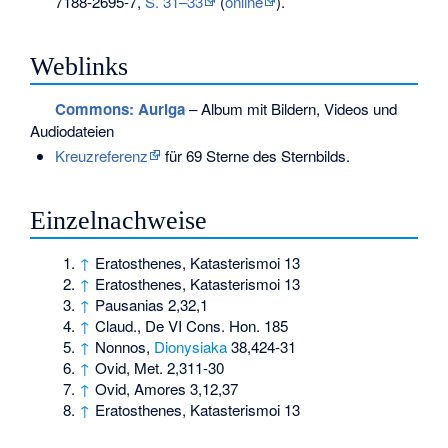
7188-2695-7
,
S. 31–33
(
online
).
Weblinks
Commons
: Auriga
– Album mit Bildern, Videos und
Audiodateien
Kreuzreferenz
für 69 Sterne des Sternbilds.
Einzelnachweise
↑
Eratosthenes, Katasterismoi 13
↑
Eratosthenes, Katasterismoi 13
↑
Pausanias 2,32,1
↑
Claud., De VI Cons. Hon. 185
↑
Nonnos,
Dionysiaka
38,424-31
↑
Ovid, Met. 2,311-30
↑
Ovid, Amores 3,12,37
↑
Eratosthenes, Katasterismoi 13