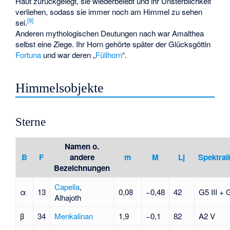
Haut zurückgelegt, sie wiederbelebt und ihr Unsterblichkeit
verliehen, sodass sie immer noch am Himmel zu sehen
[
8
]
sei.
Anderen mythologischen Deutungen nach war Amalthea
selbst eine Ziege. Ihr Horn gehörte später der Glücksgöttin
Fortuna
und war deren „
Füllhorn
“.
Himmelsobjekte
Sterne
Namen o.
B
F
andere
m
M
Lj
Spektral
Bezeichnungen
Capella
,
α
13
0,08
−0,48
42
G5 III + G
Alhajoth
β
34
Menkalinan
1,9
−0,1
82
A2 V