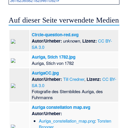
36162365821825461092
Auf dieser Seite verwendete Medien
Circle-question-red.svg
Autor/Urheber:
unknown
,
Lizenz:
CC BY-
SA 3.0
Auriga, Stich 1782.jpg
Auriga, Stich von 1782
AurigaCC.jpg
Autor/Urheber:
Till Credner
,
Lizenz:
CC BY-
SA 3.0
Fotografie des Sternbildes Auriga, des
Fuhrmanns
Auriga constellation map.svg
Autor/Urheber:
Auriga_constellation_map.png
:
Torsten
Bronger