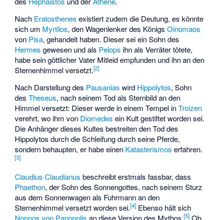
des
Hephaistos
und der
Athene
.
Nach
Eratosthenes
existiert zudem die Deutung, es könnte
sich um
Myrtilos
, den Wagenlenker des Königs
Oinomaos
von
Pisa
, gehandelt haben. Dieser sei ein Sohn des
Hermes
gewesen und als
Pelops
ihn als Verräter tötete,
habe sein göttlicher Vater Mitleid empfunden und ihn an den
[
2
]
Sternenhimmel versetzt.
Nach Darstellung des
Pausanias
wird
Hippolytos
, Sohn
des
Theseus
, nach seinem Tod als Sternbild an den
Himmel versetzt: Dieser werde in einem Tempel in
Troizen
verehrt, wo ihm von
Diomedes
ein Kult gestiftet worden sei.
Die Anhänger dieses Kultes bestreiten den Tod des
Hippolytos durch die Schleifung durch seine Pferde,
sondern behaupten, er habe einen
Katasterismos
erfahren.
[
3
]
Claudius Claudianus
beschreibt erstmals fassbar, dass
Phaethon
, der Sohn des Sonnengottes, nach seinem Sturz
aus dem Sonnenwagen als Fuhrmann an den
[
4
]
Sternenhimmel versetzt worden sei.
Ebenso hält sich
[
5
]
Nonnos von Panopolis
an diese Version des Mythos.
Ob