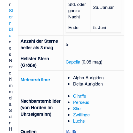
Std. oder
n
26. Januar
ganze
St
Nacht
er
n
Ende
5. Juni
bil
d
Anzahl der Sterne
d
5
heller als 3 mag
e
s
Hellster Stern
N
Capella
(0,08 mag)
(Größe)
or
d
Alpha-Aurigiden
hi
Meteorströme
Delta-Aurigiden
m
m
Giraffe
el
Nachbarsternbilder
Perseus
s.
(von Norden im
Stier
S
Uhrzeigersinn)
Zwillinge
ei
Luchs
n
H
Quellen
IAU