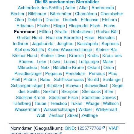
Die 88 anerkannten Sternbilder
Achterdeck des Schiffs
|
Adler
|
Altar
|
Andromeda
|
Becher
|
Bildhauer
|
Bärenhüter
|
Chamäleon
|
Chemischer
Ofen
|
Delphin
|
Drache
|
Dreieck
|
Eidechse
|
Einhorn
|
Eridanus
|
Fische
|
Fliege
|
Fliegender Fisch
|
Fuchs
|
|
Füllen
|
Giraffe
|
Grabstichel
|
Großer Bär
|
Fuhrmann
Großer Hund
|
Haar der Berenike
|
Hase
|
Herkules
|
Indianer
|
Jagdhunde
|
Jungfrau
|
Kassiopeia
|
Kepheus
|
Kiel des Schiffs
|
Kleine Wasserschlange
|
Kleiner Bär
|
Kleiner Hund
|
Kleiner Löwe
|
Kranich
|
Krebs
|
Kreuz des
Südens
|
Leier
|
Löwe
|
Luchs
|
Luftpumpe
|
Maler
|
Mikroskop
|
Netz
|
Nördliche Krone
|
Oktant
|
Orion
|
Paradiesvogel
|
Pegasus
|
Pendeluhr
|
Perseus
|
Pfau
|
Pfeil
|
Phönix
|
Rabe
|
Schiffskompass
|
Schild
|
Schlange
|
Schlangenträger
|
Schütze
|
Schwan
|
Schwertfisch
|
Segel
des Schiffs
|
Sextant
|
Skorpion
|
Steinbock
|
Stier
|
Südliche Krone
|
Südlicher Fisch
|
Südliches Dreieck
|
Tafelberg
|
Taube
|
Teleskop
|
Tukan
|
Waage
|
Walfisch
|
Wassermann
|
Wasserschlange
|
Widder
|
Winkelmaß
|
Wolf
|
Zentaur
|
Zirkel
|
Zwillinge
Normdaten (Geografikum):
GND
:
1235777766
|
VIAF
: