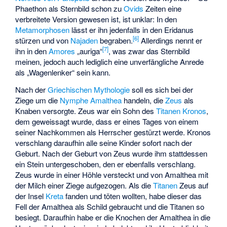
Phaethon als Sternbild schon zu
Ovids
Zeiten eine
verbreitete Version gewesen ist, ist unklar: In den
Metamorphosen
lässt er ihn jedenfalls in den
Eridanus
[
6
]
stürzen und von
Najaden
begraben.
Allerdings nennt er
[
7
]
ihn in den
Amores
„auriga“
, was zwar das Sternbild
meinen, jedoch auch lediglich eine unverfängliche Anrede
als „Wagenlenker“ sein kann.
Nach der
Griechischen Mythologie
soll es sich bei der
Ziege um die
Nymphe
Amalthea
handeln, die
Zeus
als
Knaben versorgte. Zeus war ein Sohn des
Titanen
Kronos
,
dem geweissagt wurde, dass er eines Tages von einem
seiner Nachkommen als Herrscher gestürzt werde. Kronos
verschlang daraufhin alle seine Kinder sofort nach der
Geburt. Nach der Geburt von Zeus wurde ihm stattdessen
ein Stein untergeschoben, den er ebenfalls verschlang.
Zeus wurde in einer Höhle versteckt und von Amalthea mit
der Milch einer Ziege aufgezogen. Als die
Titanen
Zeus auf
der Insel
Kreta
fanden und töten wollten, habe dieser das
Fell der Amalthea als Schild gebraucht und die Titanen so
besiegt. Daraufhin habe er die Knochen der Amalthea in die