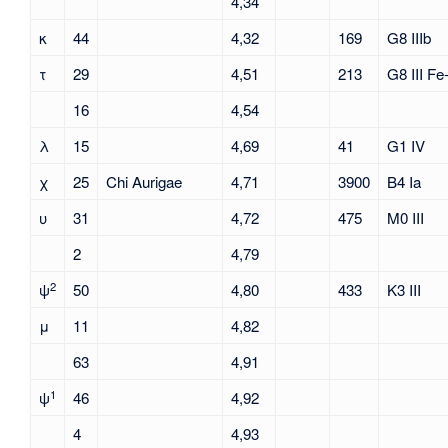
4,34
κ
44
4,32
169
G8 IIIb
τ
29
4,51
213
G8 III Fe
16
4,54
λ
15
4,69
41
G1 IV
χ
25
Chi Aurigae
4,71
3900
B4 Ia
υ
31
4,72
475
M0 III
2
4,79
2
ψ
50
4,80
433
K3 III
μ
11
4,82
63
4,91
1
ψ
46
4,92
4
4,93