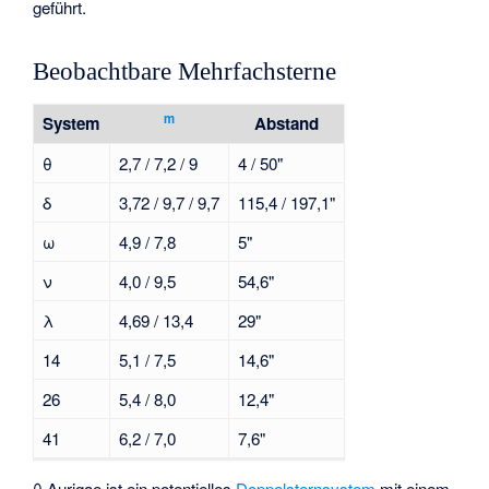
geführt.
Beobachtbare Mehrfachsterne
m
System
Abstand
θ
2,7 / 7,2 / 9
4 / 50"
δ
3,72 / 9,7 / 9,7
115,4 / 197,1"
ω
4,9 / 7,8
5"
ν
4,0 / 9,5
54,6"
λ
4,69 / 13,4
29"
14
5,1 / 7,5
14,6"
26
5,4 / 8,0
12,4"
41
6,2 / 7,0
7,6"
θ Aurigae
ist ein potentielles
Doppelsternsystem
mit einem