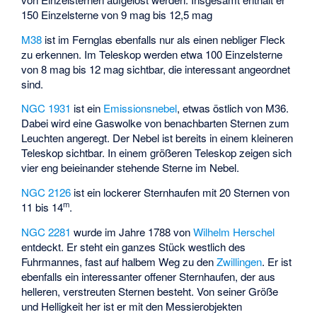
150 Einzelsterne von 9 mag bis 12,5 mag
M38
ist im Fernglas ebenfalls nur als einen nebliger Fleck
zu erkennen. Im Teleskop werden etwa 100 Einzelsterne
von 8 mag bis 12 mag sichtbar, die interessant angeordnet
sind.
NGC 1931
ist ein
Emissionsnebel
, etwas östlich von M36.
Dabei wird eine Gaswolke von benachbarten Sternen zum
Leuchten angeregt. Der Nebel ist bereits in einem kleineren
Teleskop sichtbar. In einem größeren Teleskop zeigen sich
vier eng beieinander stehende Sterne im Nebel.
NGC 2126
ist ein lockerer Sternhaufen mit 20 Sternen von
m
11 bis 14
.
NGC 2281
wurde im Jahre 1788 von
Wilhelm Herschel
entdeckt. Er steht ein ganzes Stück westlich des
Fuhrmannes, fast auf halbem Weg zu den
Zwillingen
. Er ist
ebenfalls ein interessanter offener Sternhaufen, der aus
helleren, verstreuten Sternen besteht. Von seiner Größe
und Helligkeit her ist er mit den Messierobjekten