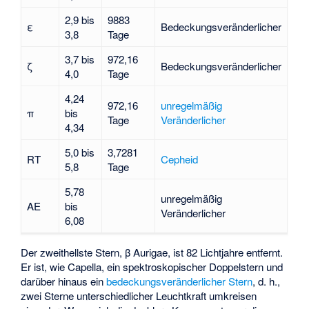
2,9 bis
9883
ε
Bedeckungsveränderlicher
3,8
Tage
3,7 bis
972,16
ζ
Bedeckungsveränderlicher
4,0
Tage
4,24
972,16
unregelmäßig
π
bis
Tage
Veränderlicher
4,34
5,0 bis
3,7281
RT
Cepheid
5,8
Tage
5,78
unregelmäßig
AE
bis
Veränderlicher
6,08
Der zweithellste Stern, β Aurigae, ist 82 Lichtjahre entfernt.
Er ist, wie Capella, ein spektroskopischer Doppelstern und
darüber hinaus ein
bedeckungsveränderlicher Stern
, d. h.,
zwei Sterne unterschiedlicher Leuchtkraft umkreisen