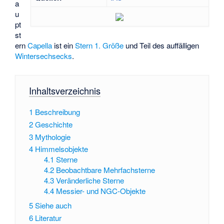
a
u
pt
st
ern
Capella
ist ein
Stern 1. Größe
und Teil des auffälligen
Wintersechsecks
.
Inhaltsverzeichnis
1
Beschreibung
2
Geschichte
3
Mythologie
4
Himmelsobjekte
4.1
Sterne
4.2
Beobachtbare Mehrfachsterne
4.3
Veränderliche Sterne
4.4
Messier- und NGC-Objekte
5
Siehe auch
6
Literatur