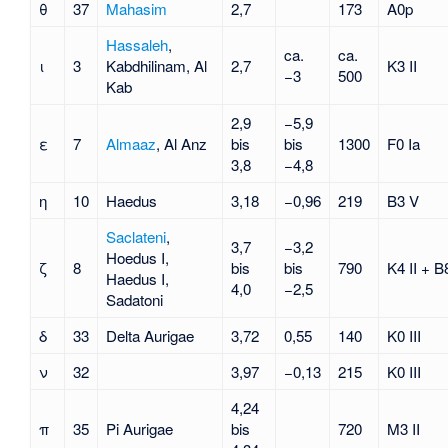
θ
37
Mahasim
2,7
173
A0p
Hassaleh
,
ca.
ca.
ι
3
Kabdhilinam, Al
2,7
K3 II
−3
500
Kab
2,9
−5,9
ε
7
Almaaz
, Al Anz
bis
bis
1300
F0 Ia
3,8
−4,8
η
10
Haedus
3,18
−0,96
219
B3 V
Saclateni
,
3,7
−3,2
Hoedus I,
ζ
8
bis
bis
790
K4 II + B
Haedus I,
4,0
−2,5
Sadatoni
δ
33
Delta Aurigae
3,72
0,55
140
K0 III
ν
32
3,97
−0,13
215
K0 III
4,24
π
35
Pi Aurigae
bis
720
M3 II