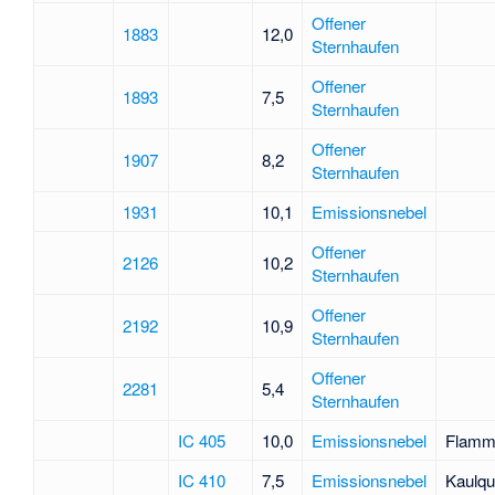
Offener
1883
12,0
Sternhaufen
Offener
1893
7,5
Sternhaufen
Offener
1907
8,2
Sternhaufen
1931
10,1
Emissionsnebel
Offener
2126
10,2
Sternhaufen
Offener
2192
10,9
Sternhaufen
Offener
2281
5,4
Sternhaufen
IC 405
10,0
Emissionsnebel
Flamm
IC 410
7,5
Emissionsnebel
Kaulqu