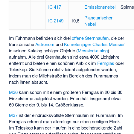
IC 417
Emissionsnebel
Spinne
Planetarischer
IC 2149
10,6
Nebel
Im Fuhrmann befinden sich drei
offene Sternhaufen
, die der
französische
Astronom
und
Kometenjäger
Charles Messier
in seinen Katalog nebliger Objekte (
Messierkatalog
)
aufnahm. Alle drei Sternhaufen sind etwa 4000 Lichtjahre
entfernt und bieten einen schönen Anblick im
Fernglas
oder
Teleskop. Sie können relativ leicht aufgefunden werden,
indem man die Milchstraße im Bereich des Fuhrmannes
nach ihnen absucht.
M36
kann schon mit einem größeren Fernglas in 20 bis 30
Einzelsterne aufgelöst werden. Er enthält insgesamt etwa
60 Sterne der 9. bis 14. Größenklasse.
M37
ist der eindrucksvollste Sternhaufen im Fuhrmann. Im
Fernglas erkennt man allerdings nur einen nebligen Fleck.
Im Teleskop kann der Haufen in eine beeindruckende Zahl
von Einzelsternen aufgelöst werden. Insgesamt enthält er