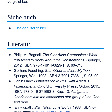
vergleichbar.
Siehe auch
Liste der Sternbilder
Literatur
Philip M. Bagnall:
The Star Atlas Companion : What
You Need to Know About the Constellations.
Springer,
2012,
ISBN 978-1-4614-0829-1
, S. 60–71.
Gerhard Fasching
:
Sternbilder und ihre Mythen.
Springer, Wien 1998,
ISBN 3-7091-7336-1
, S. 95–99.
Robin Hard:
Constellation Myths, with Aratus's
Phaenomena.
Oxford University Press, Oxford 2015,
ISBN 978-0-19-871698-3
, Kap. 13.
Auriga, the
Charioteer; with the associated star-group of the Goat
and Kids
.
Ian Ridpath:
Star Tales.
Lutterworth, 1988,
ISBN 0-