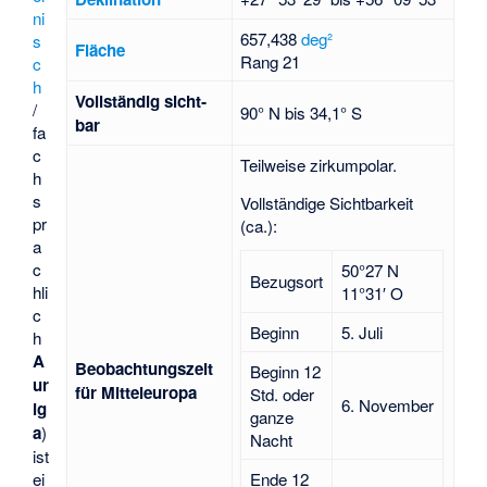
ni
657,438
deg²
s
Fläche
Rang 21
c
h
Voll­stän­dig sicht­
/
90° N bis 34,1° S
bar
fa
c
Teilweise zirkumpolar.
h
s
Vollständige Sichtbarkeit
pr
(ca.):
a
c
50°27 N
Bezugsort
hli
11°31′ O
c
Beginn
5. Juli
h
A
Beob­achtungs­zeit
Beginn 12
ur
für Mittel­europa
Std. oder
6. November
ig
ganze
a
)
Nacht
ist
Ende 12
ei