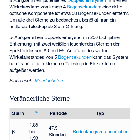
Winkelabstand von knapp 4
Bogensekunden
; eine dritte,
optische Komponente ist etwa 50 Bogensekunden entfernt.
Um alle drei Sterne zu beobachten, benötigt man ein
mittleres Teleskop ab 8 cm Öffnung.
ω Aurigae ist ein Doppelsternsystem in 250 Lichtjahren
Entfernung, mit zwei weißlich leuchtenden Sternen der
Spektralklassen A0 und F5. Aufgrund des weiten
Winkelabstandes von 5
Bogensekunden
kann das System
bereits mit einem kleineren Teleskop in Einzelsterne
aufgelöst werden.
Siehe auch
:
Mehrfachstern
Veränderliche Sterne
m
Stern
Periode
Typ
1,85
47,5
β
bis
Bedeckungsveränderlicher
Stunden
1,93