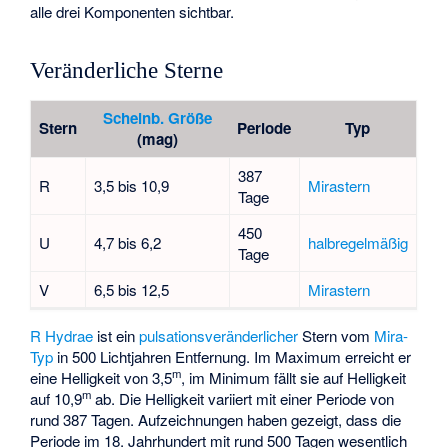
alle drei Komponenten sichtbar.
Veränderliche Sterne
Scheinb. Größe
Stern
Periode
Typ
(mag)
387
R
3,5 bis 10,9
Mirastern
Tage
450
U
4,7 bis 6,2
halbregelmäßig
Tage
V
6,5 bis 12,5
Mirastern
R Hydrae
ist ein
pulsationsveränderlicher
Stern vom
Mira-
Typ
in 500 Lichtjahren Entfernung. Im Maximum erreicht er
m
eine Helligkeit von 3,5
, im Minimum fällt sie auf Helligkeit
m
auf 10,9
ab. Die Helligkeit variiert mit einer Periode von
rund 387 Tagen. Aufzeichnungen haben gezeigt, dass die
Periode im 18. Jahrhundert mit rund 500 Tagen wesentlich