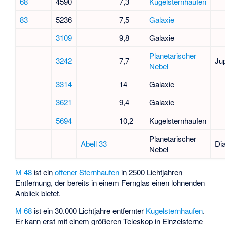
68
4590
7,3
Kugelsternhaufen
83
5236
7,5
Galaxie
3109
9,8
Galaxie
Planetarischer
3242
7,7
Jup
Nebel
3314
14
Galaxie
3621
9,4
Galaxie
5694
10,2
Kugelsternhaufen
Planetarischer
Abell 33
Di
Nebel
M 48
ist ein
offener Sternhaufen
in 2500 Lichtjahren
Entfernung, der bereits in einem Fernglas einen lohnenden
Anblick bietet.
M 68
ist ein 30.000 Lichtjahre entfernter
Kugelsternhaufen
.
Er kann erst mit einem größeren Teleskop in Einzelsterne