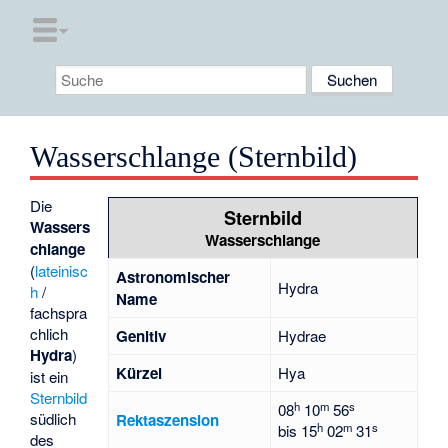
Wasserschlange (Sternbild)
Die
Sternbild
Wassers
Wasserschlange
chlange
(
lateinisc
Astronomischer
Hydra
h
/
Name
fachspra
chlich
Genitiv
Hydrae
Hydra
)
Kürzel
Hya
ist ein
Sternbild
h
m
s
08
10
56
südlich
Rektaszension
h
m
s
bis
15
02
31
des