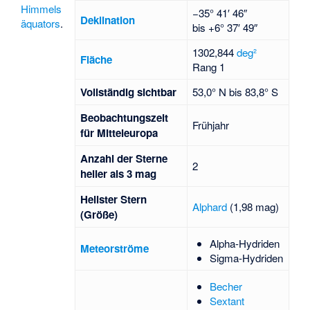
Himmels
−35° 41′ 46″
Deklination
äquators
.
bis
+6° 37′ 49″
1302,844
deg²
Fläche
Rang 1
Voll­stän­dig sicht­bar
53,0° N bis 83,8° S
Beob­achtungs­zeit
Frühjahr
für Mittel­europa
Anzahl der Sterne
2
heller als 3 mag
Hellster Stern
Alphard
(1,98 mag)
(Größe)
Alpha-Hydriden
Meteorströme
Sigma-Hydriden
Becher
Sextant