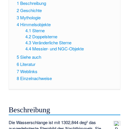
1
Beschreibung
2
Geschichte
3
Mythologie
4
Himmelsobjekte
4.1
Sterne
4.2
Doppelsterne
4.3
Veränderliche Sterne
4.4
Messier- und NGC-Objekte
5
Siehe auch
6
Literatur
7
Weblinks
8
Einzelnachweise
Beschreibung
Die Wasserschlange ist mit 1302,844 deg² das
ausgedehnteste Sternbild des Nachthimmels. Sie
D