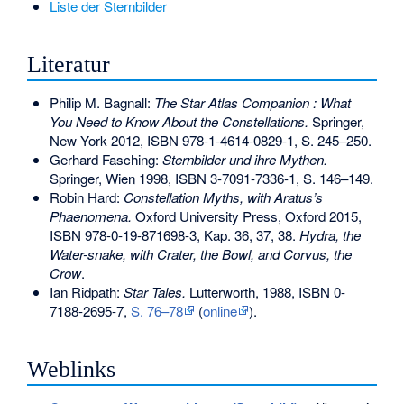
Liste der Sternbilder
Literatur
Philip M. Bagnall:
The Star Atlas Companion : What
You Need to Know About the Constellations.
Springer,
New York 2012,
ISBN 978-1-4614-0829-1
, S. 245–250.
Gerhard Fasching
:
Sternbilder und ihre Mythen.
Springer, Wien 1998,
ISBN 3-7091-7336-1
, S. 146–149.
Robin Hard:
Constellation Myths, with Aratus’s
Phaenomena.
Oxford University Press, Oxford 2015,
ISBN 978-0-19-871698-3
, Kap. 36, 37, 38.
Hydra, the
Water-snake, with Crater, the Bowl, and Corvus, the
Crow
.
Ian Ridpath:
Star Tales.
Lutterworth, 1988,
ISBN 0-
7188-2695-7
,
S. 76–78
(
online
).
Weblinks