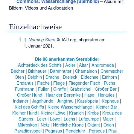
Commons
: Wasserschlange (Sternbild)
– Album mit
Bildern, Videos und Audiodateien
Einzelnachweise
↑
Naming Stars.
IAU.org,
abgerufen am
1. Januar 2021
.
Die 88 anerkannten Sternbilder
Achterdeck des Schiffs
|
Adler
|
Altar
|
Andromeda
|
Becher
|
Bildhauer
|
Bärenhüter
|
Chamäleon
|
Chemischer
Ofen
|
Delphin
|
Drache
|
Dreieck
|
Eidechse
|
Einhorn
|
Eridanus
|
Fische
|
Fliege
|
Fliegender Fisch
|
Fuchs
|
Fuhrmann
|
Füllen
|
Giraffe
|
Grabstichel
|
Großer Bär
|
Großer Hund
|
Haar der Berenike
|
Hase
|
Herkules
|
Indianer
|
Jagdhunde
|
Jungfrau
|
Kassiopeia
|
Kepheus
|
Kiel des Schiffs
|
Kleine Wasserschlange
|
Kleiner Bär
|
Kleiner Hund
|
Kleiner Löwe
|
Kranich
|
Krebs
|
Kreuz des
Südens
|
Leier
|
Löwe
|
Luchs
|
Luftpumpe
|
Maler
|
Mikroskop
|
Netz
|
Nördliche Krone
|
Oktant
|
Orion
|
Paradiesvogel
|
Pegasus
|
Pendeluhr
|
Perseus
|
Pfau
|