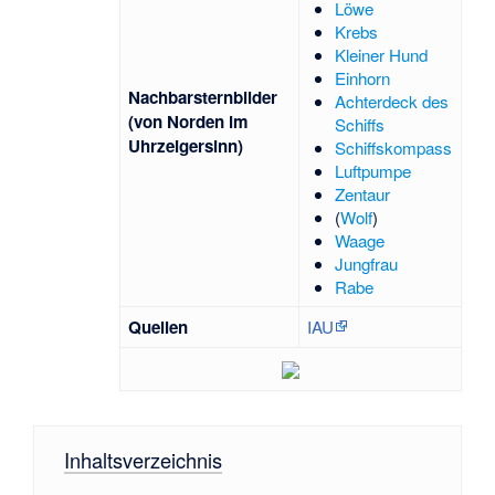
Löwe
Krebs
Kleiner Hund
Einhorn
Nachbarsternbilder
Achterdeck des
(von Norden im
Schiffs
Uhrzeigersinn)
Schiffskompass
Luftpumpe
Zentaur
(
Wolf
)
Waage
Jungfrau
Rabe
Quellen
IAU
Inhaltsverzeichnis