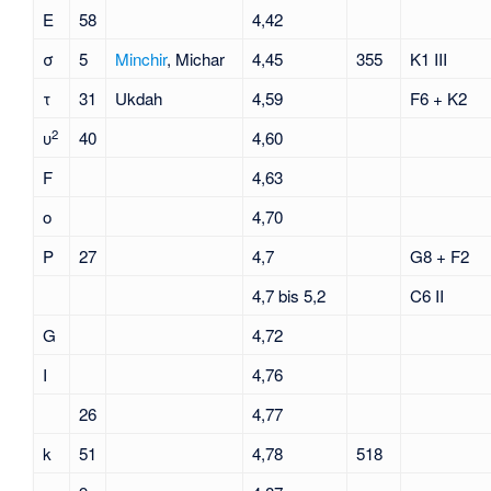
E
58
4,42
σ
5
Minchir
, Michar
4,45
355
K1 III
τ
31
Ukdah
4,59
F6 + K2
2
υ
40
4,60
F
4,63
ο
4,70
P
27
4,7
G8 + F2
4,7 bis 5,2
C6 II
G
4,72
I
4,76
26
4,77
k
51
4,78
518