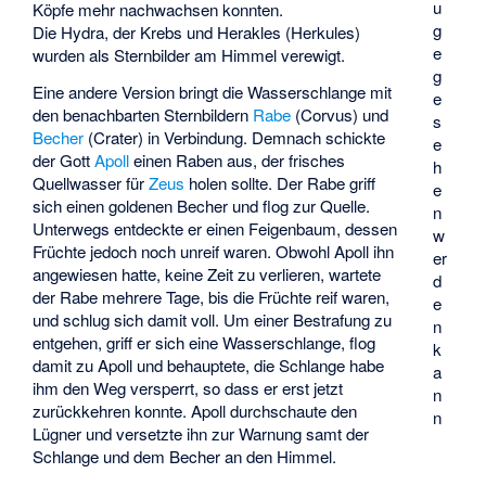
u
Köpfe mehr nachwachsen konnten.
g
Die Hydra, der Krebs und Herakles (Herkules)
e
wurden als Sternbilder am Himmel verewigt.
g
Eine andere Version bringt die Wasserschlange mit
e
den benachbarten Sternbildern
Rabe
(Corvus) und
s
Becher
(Crater) in Verbindung. Demnach schickte
e
der Gott
Apoll
einen Raben aus, der frisches
h
Quellwasser für
Zeus
holen sollte. Der Rabe griff
e
sich einen goldenen Becher und flog zur Quelle.
n
Unterwegs entdeckte er einen Feigenbaum, dessen
w
Früchte jedoch noch unreif waren. Obwohl Apoll ihn
er
angewiesen hatte, keine Zeit zu verlieren, wartete
d
der Rabe mehrere Tage, bis die Früchte reif waren,
e
und schlug sich damit voll. Um einer Bestrafung zu
n
entgehen, griff er sich eine Wasserschlange, flog
k
damit zu Apoll und behauptete, die Schlange habe
a
ihm den Weg versperrt, so dass er erst jetzt
n
zurückkehren konnte. Apoll durchschaute den
n
Lügner und versetzte ihn zur Warnung samt der
Schlange und dem Becher an den Himmel.