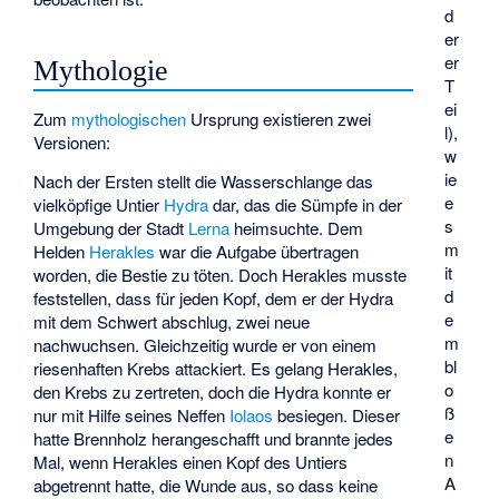
d
er
er
Mythologie
T
ei
Zum
mythologischen
Ursprung existieren zwei
l),
Versionen:
w
ie
Nach der Ersten stellt die Wasserschlange das
e
vielköpfige Untier
Hydra
dar, das die Sümpfe in der
s
Umgebung der Stadt
Lerna
heimsuchte. Dem
m
Helden
Herakles
war die Aufgabe übertragen
it
worden, die Bestie zu töten. Doch Herakles musste
d
feststellen, dass für jeden Kopf, dem er der Hydra
e
mit dem Schwert abschlug, zwei neue
m
nachwuchsen. Gleichzeitig wurde er von einem
bl
riesenhaften Krebs attackiert. Es gelang Herakles,
o
den Krebs zu zertreten, doch die Hydra konnte er
ß
nur mit Hilfe seines Neffen
Iolaos
besiegen. Dieser
e
hatte Brennholz herangeschafft und brannte jedes
n
Mal, wenn Herakles einen Kopf des Untiers
A
abgetrennt hatte, die Wunde aus, so dass keine