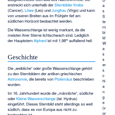
erstreckt sich unterhalb der
Sternbilder
Krebs
a
(Cancer),
Löwe
(Leo) und
Jungfrau
(Virgo) und kann
s
von unseren Breiten aus im Frühjahr tief am
S
südlichen Horizont beobachtet werden.
te
rn
Die Wasserschlange ist wenig markant, da die
bi
meisten ihrer Sterne lichtschwach sind. Lediglich
ld
m
der Hauptstern
Alphard
ist mit 1,98
auffallend hell.
W
a
s
Geschichte
s
er
Die „weibliche“ oder große Wasserschlange gehört
s
zu den Sternbildern der antiken griechischen
c
Astronomie
, die bereits von
Ptolemäus
beschrieben
hl
wurden.
a
n
Im 16. Jahrhundert wurde die „männliche“, südliche
g
oder
Kleine Wasserschlange
(lat. Hydrus)
e
eingeführt. Dieses Sternbild steht allerdings so weit
(v
südlich, dass es von Europa aus nicht zu
or
beobachten ist.