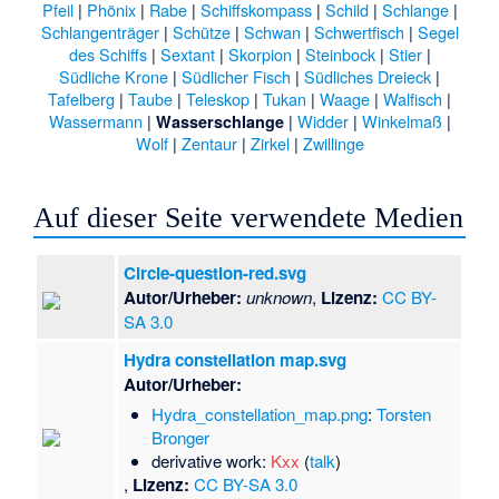
Pfeil
|
Phönix
|
Rabe
|
Schiffskompass
|
Schild
|
Schlange
|
Schlangenträger
|
Schütze
|
Schwan
|
Schwertfisch
|
Segel
des Schiffs
|
Sextant
|
Skorpion
|
Steinbock
|
Stier
|
Südliche Krone
|
Südlicher Fisch
|
Südliches Dreieck
|
Tafelberg
|
Taube
|
Teleskop
|
Tukan
|
Waage
|
Walfisch
|
Wassermann
|
|
Widder
|
Winkelmaß
|
Wasserschlange
Wolf
|
Zentaur
|
Zirkel
|
Zwillinge
Auf dieser Seite verwendete Medien
Circle-question-red.svg
Autor/Urheber:
unknown
,
Lizenz:
CC BY-
SA 3.0
Hydra constellation map.svg
Autor/Urheber:
Hydra_constellation_map.png
:
Torsten
Bronger
derivative work:
Kxx
(
talk
)
,
Lizenz:
CC BY-SA 3.0