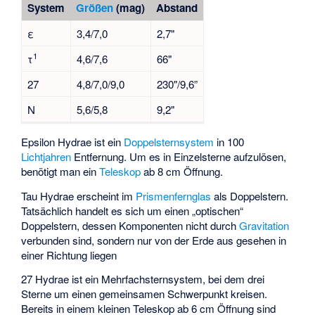
System
Größen
(mag)
Abstand
ε
3,4/7,0
2,7"
1
τ
4,6/7,6
66"
27
4,8/7,0/9,0
230"/9,6”
N
5,6/5,8
9,2"
Epsilon Hydrae
ist ein
Doppelsternsystem
in 100
Lichtjahren
Entfernung. Um es in Einzelsterne aufzulösen,
benötigt man ein
Teleskop
ab 8 cm Öffnung.
Tau Hydrae
erscheint im
Prismenfernglas
als Doppelstern.
Tatsächlich handelt es sich um einen „optischen“
Doppelstern, dessen Komponenten nicht durch
Gravitation
verbunden sind, sondern nur von der Erde aus gesehen in
einer Richtung liegen
27 Hydrae
ist ein Mehrfachsternsystem, bei dem drei
Sterne um einen gemeinsamen Schwerpunkt kreisen.
Bereits in einem kleinen Teleskop ab 6 cm Öffnung sind