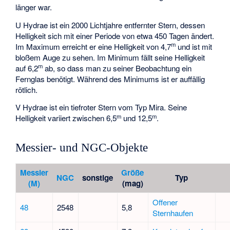
länger war.
U Hydrae
ist ein 2000 Lichtjahre entfernter Stern, dessen
Helligkeit sich mit einer Periode von etwa 450 Tagen ändert.
m
Im Maximum erreicht er eine Helligkeit von 4,7
und ist mit
bloßem Auge zu sehen. Im Minimum fällt seine Helligkeit
m
auf 6,2
ab, so dass man zu seiner Beobachtung ein
Fernglas benötigt. Während des Minimums ist er auffällig
rötlich.
V Hydrae
ist ein tiefroter Stern vom Typ Mira. Seine
m
m
Helligkeit variiert zwischen 6,5
und 12,5
.
Messier- und NGC-Objekte
Messier
Größe
NGC
sonstige
Typ
(M)
(mag)
Offener
48
2548
5,8
Sternhaufen