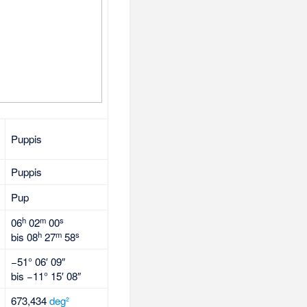
Puppis
Puppis
Pup
h
m
s
06
02
00
h
m
s
bis
08
27
58
−51° 06′ 09″
bis
−11° 15′ 08″
673,434
deg²