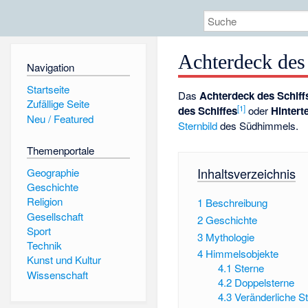
Achterdeck des
Navigation
Startseite
Das
Achterdeck des Schiff
Zufällige Seite
[1]
des Schiffes
oder
Hinterte
Neu / Featured
Sternbild
des Südhimmels.
Themenportale
Inhaltsverzeichnis
Geographie
Geschichte
Religion
1
Beschreibung
Gesellschaft
2
Geschichte
Sport
3
Mythologie
Technik
4
Himmelsobjekte
Kunst und Kultur
4.1
Sterne
Wissenschaft
4.2
Doppelsterne
4.3
Veränderliche S