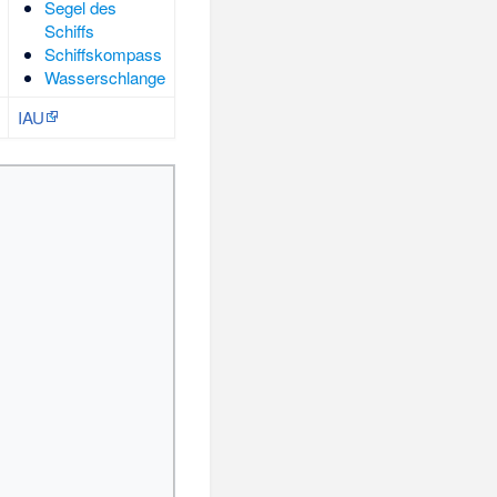
Segel des
Schiffs
Schiffskompass
Wasserschlange
IAU