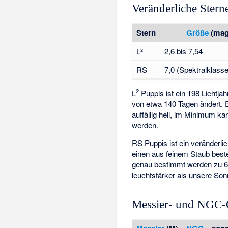
Veränderliche Stern
Stern
Größe
(mag
L²
2,6 bis 7,54
RS
7,0 (Spektralklasse
2
L
Puppis
ist ein 198 Lichtja
von etwa 140 Tagen ändert. E
auffällig hell, im Minimum 
werden.
RS Puppis
ist ein veränderl
einen aus feinem Staub best
genau bestimmt werden zu 65
leuchtstärker als unsere Son
Messier- und NGC-