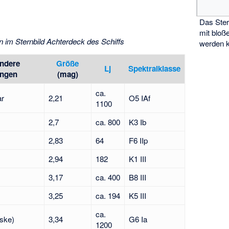
Das Ster
mit blo
n im Sternbild Achterdeck des Schiffs
werden 
ndere
Größe
Lj
Spektralklasse
ungen
(mag)
ca.
ar
2,21
O5 IAf
1100
2,7
ca. 800
K3 Ib
2,83
64
F6 IIp
2,94
182
K1 III
3,17
ca. 400
B8 III
3,25
ca. 194
K5 III
ca.
ske)
3,34
G6 Ia
1200