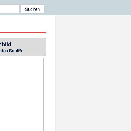
nbild
des Schiffs