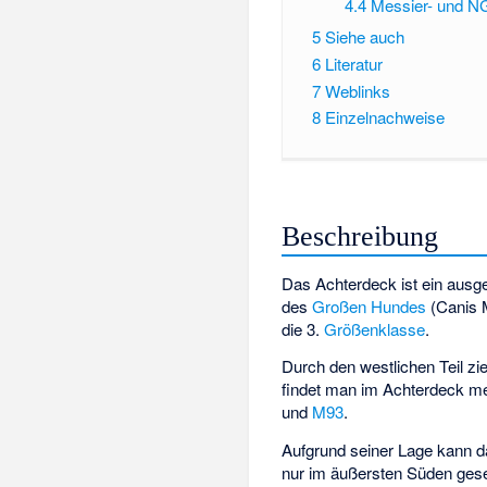
4.4
Messier- und N
5
Siehe auch
6
Literatur
7
Weblinks
8
Einzelnachweise
Beschreibung
Das Achterdeck ist ein ausge
des
Großen Hundes
(Canis M
die 3.
Größenklasse
.
Durch den westlichen Teil zi
findet man im Achterdeck m
und
M93
.
Aufgrund seiner Lage kann da
nur im äußersten Süden ges