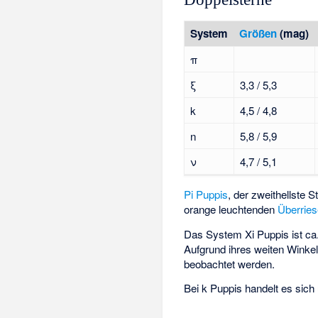
System
Größen
(mag)
π
ξ
3,3 / 5,3
k
4,5 / 4,8
n
5,8 / 5,9
ν
4,7 / 5,1
Pi Puppis
, der zweithellste St
orange leuchtenden
Überrie
Das System
Xi Puppis
ist ca
Aufgrund ihres weiten Wink
beobachtet werden.
Bei k Puppis handelt es sich