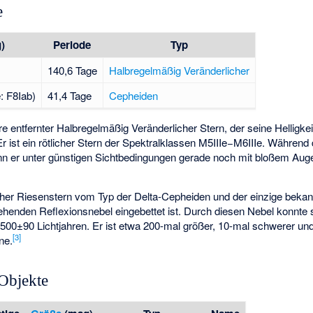
e
)
Periode
Typ
140,6 Tage
Halbregelmäßig Veränderlicher
: F8Iab)
41,4 Tage
Cepheiden
hre entfernter Halbregelmäßig Veränderlicher Stern, der seine Helligke
r ist ein rötlicher Stern der Spektralklassen M5IIIe−M6IIIe. Währen
kann er unter günstigen Sichtbedingungen gerade noch mit bloßem 
icher Riesenstern vom Typ der Delta-Cepheiden und der einzige bekann
ehenden Reflexionsnebel eingebettet ist. Durch diesen Nebel konnte 
00±90 Lichtjahren. Er ist etwa 200-mal größer, 10-mal schwerer un
[3]
ne.
Objekte