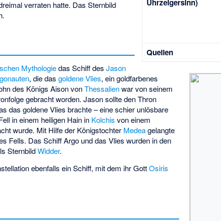
Uhrzeigersinn)
dreimal verraten hatte. Das Sternbild
h.
Quellen
ischen Mythologie
das Schiff des
Jason
gonauten
, die das
goldene Vlies
, ein goldfarbenes
Sohn des Königs Aison von
Thessalien
war von seinem
onfolge gebracht worden. Jason sollte den Thron
ias das goldene Vlies brachte – eine schier unlösbare
ell in einem heiligen Hain in
Kolchis
von einem
ht wurde. Mit Hilfe der Königstochter
Medea
gelangte
es Fells. Das Schiff Argo und das Vlies wurden in den
ls Sternbild
Widder
.
tellation ebenfalls ein Schiff, mit dem ihr Gott
Osiris