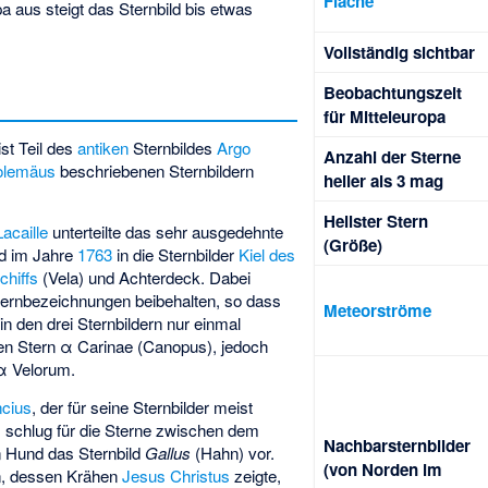
Fläche
pa aus steigt das Sternbild bis etwas
Voll­stän­dig sicht­bar
Beob­achtungs­zeit
für Mittel­europa
st Teil des
antiken
Sternbildes
Argo
Anzahl der Sterne
olemäus
beschriebenen Sternbildern
heller als 3 mag
Hellster Stern
Lacaille
unterteilte das sehr ausgedehnte
(Größe)
ld im Jahre
1763
in die Sternbilder
Kiel des
chiffs
(Vela) und Achterdeck. Dabei
ternbezeichnungen beibehalten, so dass
Meteorströme
in den drei Sternbildern nur einmal
en Stern α Carinae (Canopus), jedoch
α Velorum.
ncius
, der für seine Sternbilder meist
, schlug für die Sterne zwischen dem
Nachbarsternbilder
 Hund das Sternbild
Gallus
(Hahn) vor.
(von Norden im
en, dessen Krähen
Jesus Christus
zeigte,