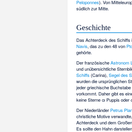
Peloponnes
). Von Mitteleuro
südlich zur Mitte.
Geschichte
Das Achterdeck des Schiffs i
Navis
, das zu den 48 von
Pt
gehörte.
Der französische
Astronom
und unübersichtliche Sternbi
Schiffs
(Carina),
Segel des S
wurden die ursprünglichen S
jeder griechische Buchstabe 
vorkommt. Daher gibt es ein
keine Sterne α Puppis oder 
Der Niederländer
Petrus Pla
christliche Motive verwandte
Achterdeck und dem Großen
Es sollte den Hahn darstell