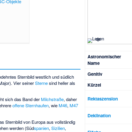
GC-Objekte
Astronomischer
Name
Genitiv
dehntes Sternbild westlich und südlich
ajor). Vier seiner
Sterne
sind heller als
Kürzel
Rektaszension
eht sich das Band der
Milchstraße
, daher
ehrere
offene Sternhaufen
, wie
M46
,
M47
Deklination
s Sternbild von Europa aus vollständig
ehen werden (Süd
spanien
,
Sizilien
,