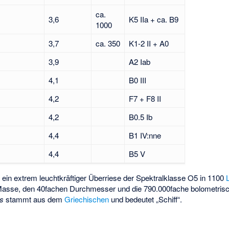
ca.
3,6
K5 IIa + ca. B9
1000
3,7
ca. 350
K1-2 II + A0
3,9
A2 Iab
4,1
B0 III
4,2
F7 + F8 II
4,2
B0.5 Ib
4,4
B1 IV:nne
4,4
B5 V
t ein extrem leuchtkräftiger Überriese der Spektralklasse O5 in 1100
e Masse, den 40fachen Durchmesser und die 790.000fache bolometri
s
stammt aus dem
Griechischen
und bedeutet „Schiff“.