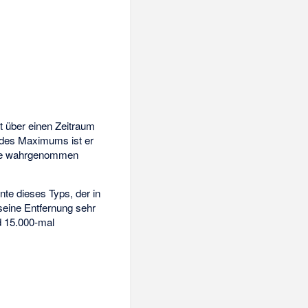
it über einen Zeitraum
d des Maximums ist er
Auge wahrgenommen
te dieses Typs, der in
seine Entfernung sehr
d 15.000-mal