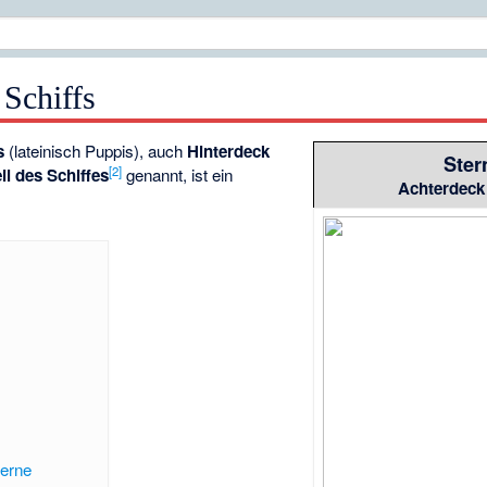
 Schiffs
s
(lateinisch Puppis), auch
Hinterdeck
Ster
[2]
il des Schiffes
genannt, ist ein
Achterdeck 
terne