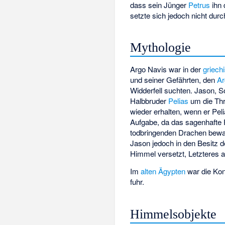
dass sein Jünger
Petrus
ihn 
setzte sich jedoch nicht durc
Mythologie
Argo Navis war in der
griech
und seiner Gefährten, den
Ar
Widderfell suchten. Jason, 
Halbbruder
Pelias
um die Thr
wieder erhalten, wenn er Pel
Aufgabe, da das sagenhafte F
todbringenden Drachen bewac
Jason jedoch in den Besitz d
Himmel versetzt, Letzteres a
Im
alten Ägypten
war die Kons
fuhr.
Himmelsobjekte