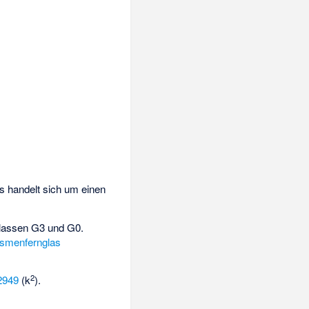
Es handelt sich um einen
lklassen G3 und G0.
ismenfernglas
2
2949
(k
).