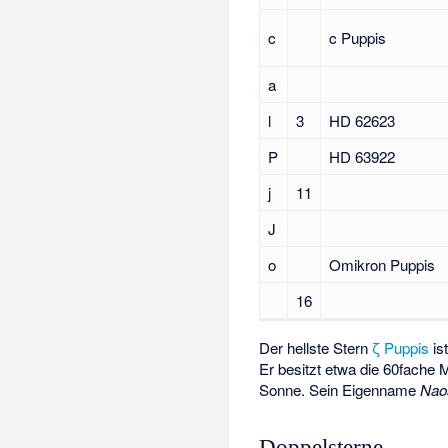
c
c Puppis
a
l
3
HD 62623
P
HD 63922
j
11
J
ο
Omikron Puppis
16
Der hellste Stern
ζ Puppis
is
Er besitzt etwa die 60fach
Sonne. Sein Eigenname
Nao
Doppelsterne