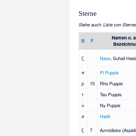
Sterne
Siehe auch
:
Liste von Sterne
Namen o. a
B
F
Bezeichn
ζ
Naos
, Suhail Had
π
Pi Puppis
ρ
15
Rho Puppis
τ
Tau Puppis
ν
Ny Puppis
σ
Hadir
ξ
7
Azmidiske
(Aspidi