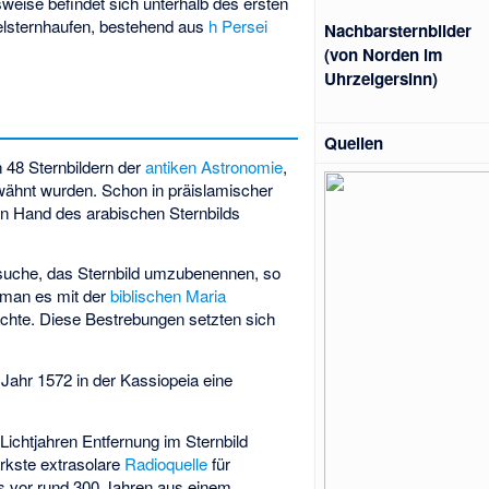
weise befindet sich unterhalb des ersten
elsternhaufen, bestehend aus
h Persei
Nachbarsternbilder
(von Norden im
Uhrzeigersinn)
Quellen
 48 Sternbildern der
antiken
Astronomie
,
ähnt wurden. Schon in präislamischer
ten Hand des arabischen Sternbilds
rsuche, das Sternbild umzubenennen, so
s man es mit der
biblischen
Maria
chte. Diese Bestrebungen setzten sich
Jahr 1572 in der Kassiopeia eine
Lichtjahren Entfernung im Sternbild
tärkste extrasolare
Radioquelle
für
s vor rund 300 Jahren aus einem