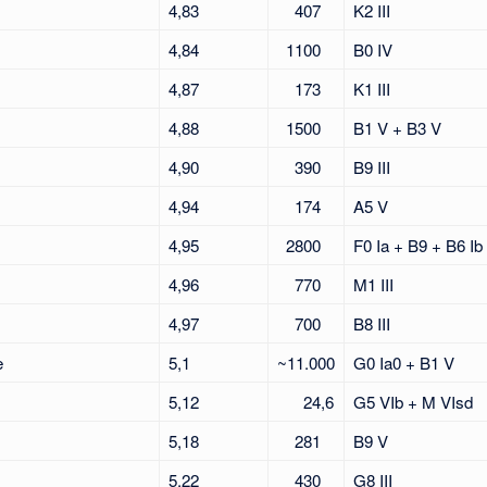
4,83
407
K2 III
4,84
1100
B0 IV
4,87
173
K1 III
4,88
1500
B1 V + B3 V
4,90
390
B9 III
4,94
174
A5 V
4,95
2800
F0 Ia + B9 + B6 Ib
4,96
770
M1 III
4,97
700
B8 III
e
5,1
~11.000
G0 Ia0 + B1 V
5,12
24,6
G5 VIb + M VIsd
5,18
281
B9 V
5,22
430
G8 III