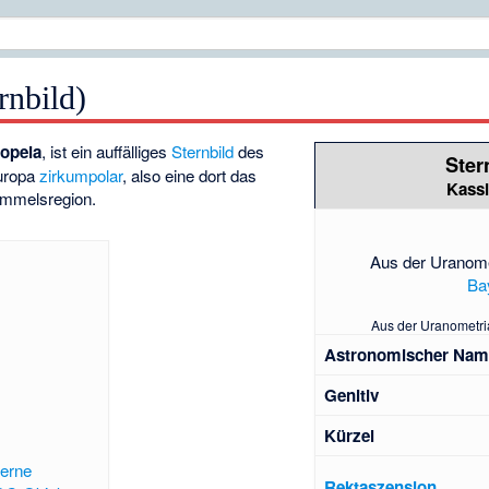
rnbild)
opeia
, ist ein auffälliges
Sternbild
des
Ster
europa
zirkumpolar
, also eine dort das
Kassi
immelsregion.
Aus der Uranom
Ba
Aus der Uranometr
Astronomischer Nam
Genitiv
Kürzel
terne
Rektaszension