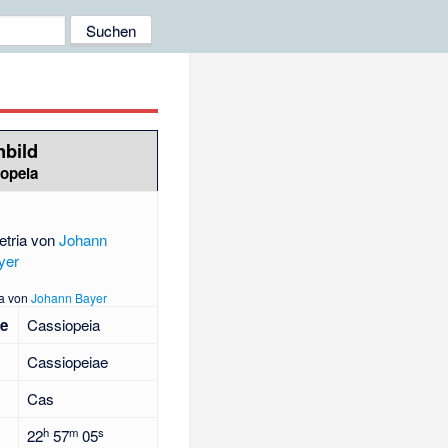
nbild
opeia
etria von
Johann
yer
ia von
Johann Bayer
e
Cassiopeia
Cassiopeiae
Cas
h
m
s
22
57
05