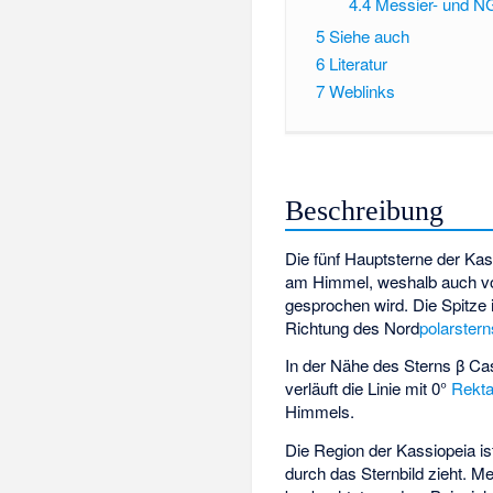
4.4
Messier- und N
5
Siehe auch
6
Literatur
7
Weblinks
Beschreibung
Die fünf Hauptsterne der Ka
am Himmel, weshalb auch 
gesprochen wird. Die Spitze 
Richtung des Nord
polarstern
In der Nähe des Sterns β Ca
verläuft die Linie mit 0°
Rekt
Himmels.
Die Region der Kassiopeia ist
durch das Sternbild zieht. M