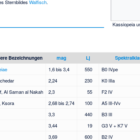
s Sternbildes
Walfisch
.
Kassiopeia 
ere Bezeichnungen
mag
Lj
Spektral­kl
iae
1,6 bis 3,4
550
B0 IVpe
Schedar
2,24
230
K0 IIIa
ff, Al Saman al Nakah
2,3
55
F2 IV
, Ksora
2,68 bis 2,74
100
A5 III-IVv
3,3
440
B3 III
3,44
19
G3 V + K7 V
3,69
600
B2 IV