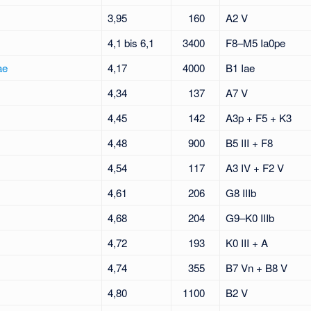
3,95
160
A2 V
4,1 bis 6,1
3400
F8–M5 Ia0pe
ae
4,17
4000
B1 Iae
4,34
137
A7 V
4,45
142
A3p + F5 + K3
4,48
900
B5 III + F8
4,54
117
A3 IV + F2 V
4,61
206
G8 IIIb
4,68
204
G9–K0 IIIb
4,72
193
K0 III + A
4,74
355
B7 Vn + B8 V
4,80
1100
B2 V