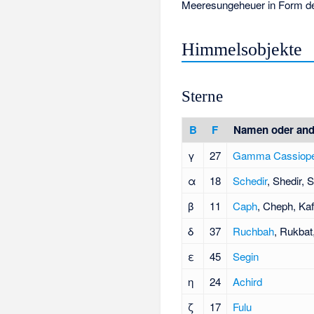
Meeresungeheuer in Form de
Himmelsobjekte
Sterne
B
F
Namen oder and
γ
27
Gamma Cassiope
α
18
Schedir
, Shedir, 
β
11
Caph
, Cheph, Ka
δ
37
Ruchbah
, Rukbat
ε
45
Segin
η
24
Achird
ζ
17
Fulu