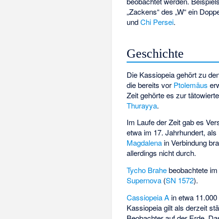
beobachtet werden. Beispiels
„Zackens“ des „W“ ein Dopp
und
Chi Persei
.
Geschichte
Die Kassiopeia gehört zu den
die bereits vor
Ptolemäus
erw
Zeit gehörte es zur tätowier
Thurayya
.
Im Laufe der Zeit gab es Ve
etwa im 17. Jahrhundert, al
Magdalena
in Verbindung bra
allerdings nicht durch.
Tycho Brahe
beobachtete im 
Supernova
(
SN 1572
).
Cassiopeia A
in etwa 11.000 
Kassiopeia gilt als derzeit s
Beobachter auf der Erde. Da