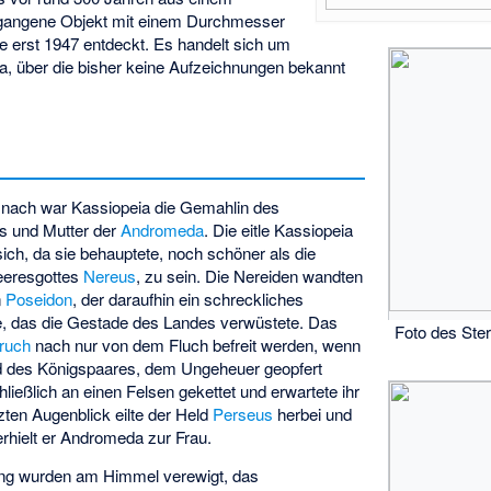
gangene Objekt mit einem Durchmesser
e erst 1947 entdeckt. Es handelt sich um
a, über die bisher keine Aufzeichnungen bekannt
nach war
Kassiopeia
die Gemahlin des
s
und Mutter der
Andromeda
. Die eitle Kassiopeia
sich, da sie behauptete, noch schöner als die
Meeresgottes
Nereus
, zu sein. Die Nereiden wandten
n
Poseidon
, der daraufhin ein schreckliches
 das die Gestade des Landes verwüstete. Das
Foto des Ste
ruch
nach nur von dem Fluch befreit werden, wenn
d des Königspaares, dem Ungeheuer geopfert
eßlich an einen Felsen gekettet und erwartete ihr
ten Augenblick eilte der Held
Perseus
herbei und
erhielt er Andromeda zur Frau.
ung wurden am Himmel verewigt, das