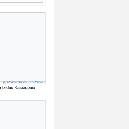
(c)
Stephan Brunker
,
CC BY-SA 3.0
rnbildes Kassiopeia