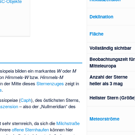
GC-Objekte
Deklination
Fläche
Voll­stän­dig sicht­bar
Beob­achtungs­zeit für
Mittel­europa
ssiopeia bilden ein markantes
W
oder
M
Anzahl der Sterne
von
Himmels-W
bzw.
Himmels-M
in der Mitte dieses
Sternenzuges
zeigt in
heller als 3 mag
s
.
Hellster Stern (Größe
ssiopeiae (
Caph
), des östlichsten Sterns,
aszension
– also der „Nullmeridian“ des
Meteorströme
 sehr sternreich, da sich die
Milchstraße
ehrere
offene Sternhaufen
können hier