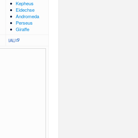
Kepheus
Eidechse
Andromeda
Perseus
Giraffe
IAU