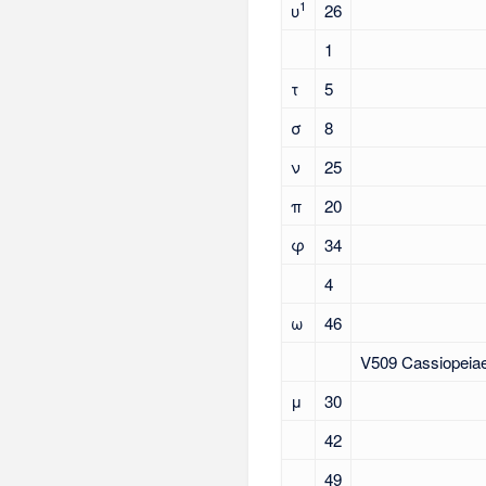
1
υ
26
1
τ
5
σ
8
ν
25
π
20
φ
34
4
ω
46
V509 Cassiopeia
μ
30
42
49