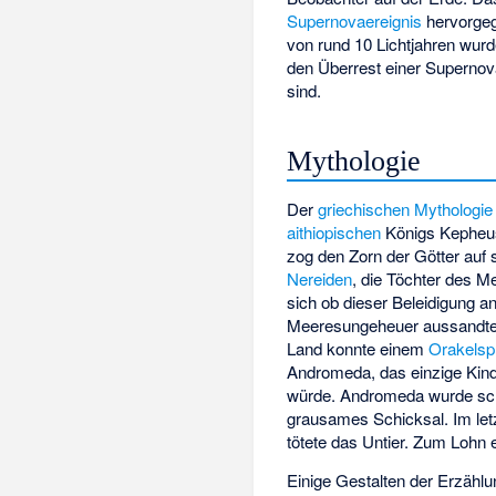
Supernovaereignis
hervorge
von rund 10 Lichtjahren wurd
den Überrest einer Supernov
sind.
Mythologie
Der
griechischen Mythologie
aithiopischen
Königs
Kepheu
zog den Zorn der Götter auf 
Nereiden
, die Töchter des 
sich ob dieser Beleidigung a
Meeresungeheuer aussandte,
Land konnte einem
Orakelsp
Andromeda, das einzige Kin
würde. Andromeda wurde schli
grausames Schicksal. Im letz
tötete das Untier. Zum Lohn 
Einige Gestalten der Erzähl