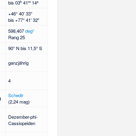
h
m
s
bis
03
41
14
+46° 40′ 33″
bis
+77° 41′ 32″
598,407
deg²
Rang 25
90° N bis 11,5° S
ganzjährig
4
Schedir
)
(2,24 mag)
Dezember-phi-
Cassiopeiden