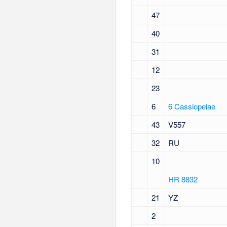
47
40
31
12
23
6
6 Cassiopeiae
43
V557
32
RU
10
HR 8832
21
YZ
2