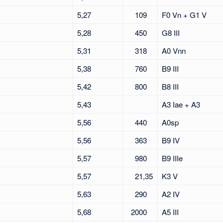
5,27
109
F0 Vn + G1 V
5,28
450
G8 III
5,31
318
A0 Vnn
5,38
760
B9 III
5,42
800
B8 III
5,43
A3 Iae + A3
5,56
440
A0sp
5,56
363
B9 IV
5,57
980
B9 IIIe
5,57
21,35
K3 V
5,63
290
A2 IV
5,68
2000
A5 III