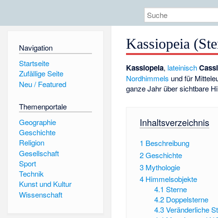
Kassiopeia (Ste
Navigation
Startseite
Kassiopeia
,
lateinisch
Cassi
Zufällige Seite
Nordhimmels
und für Mittel
Neu / Featured
ganze Jahr über sichtbare H
Themenportale
Inhaltsverzeichnis
Geographie
Geschichte
Religion
1
Beschreibung
Gesellschaft
2
Geschichte
Sport
3
Mythologie
Technik
4
Himmelsobjekte
Kunst und Kultur
4.1
Sterne
Wissenschaft
4.2
Doppelsterne
4.3
Veränderliche S