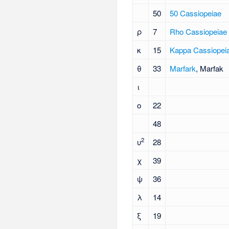
50
50 Cassiopeiae
ρ
7
Rho Cassiopeiae
κ
15
Kappa Cassiopei
θ
33
Marfark
, Marfak
ι
ο
22
48
2
υ
28
χ
39
ψ
36
λ
14
ξ
19