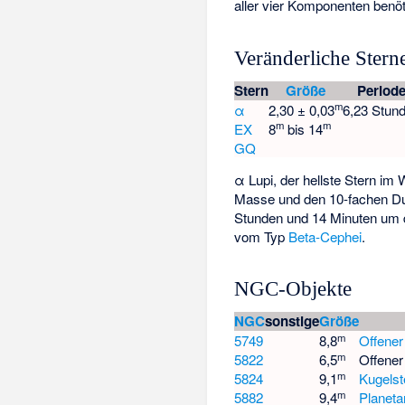
aller vier Komponenten benö
Veränderliche Stern
Stern
Größe
Period
m
α
2,30 ± 0,03
6,23 Stun
m
m
EX
8
bis 14
GQ
α Lupi, der hellste Stern im W
Masse und den 10-fachen D
Stunden und 14 Minuten um 
vom Typ
Beta-Cephei
.
NGC-Objekte
NGC
sonstige
Größe
m
5749
8,8
Offener
m
5822
6,5
Offener
m
5824
9,1
Kugelst
m
5882
9,4
Planeta