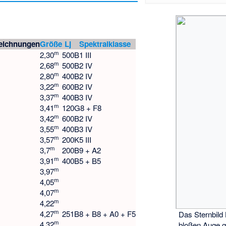
eichnungen
Größe
Lj
Spektralklasse
m
2,30
500
B1 III
m
2,68
500
B2 IV
m
2,80
400
B2 IV
m
3,22
600
B2 IV
m
3,37
400
B3 IV
m
3,41
120
G8 + F8
m
3,42
600
B2 IV
m
3,55
400
B3 IV
m
3,57
200
K5 III
m
3,7
200
B9 + A2
m
3,91
400
B5 + B5
m
3,97
m
4,05
m
4,07
m
4,22
m
4,27
251
B8 + B8 + A0 + F5
Das Sternbild
m
4,32
bloßen Auge 