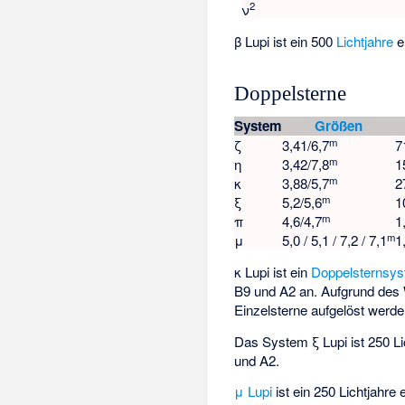
2
ν
β Lupi ist ein 500
Lichtjahre
e
Doppelsterne
System
Größen
m
ζ
3,41/6,7
7
m
η
3,42/7,8
1
m
κ
3,88/5,7
2
m
ξ
5,2/5,6
1
m
π
4,6/4,7
1
m
μ
5,0 / 5,1 / 7,2 / 7,1
1
κ Lupi
ist ein
Doppelsternsy
B9 und A2 an. Aufgrund des
Einzelsterne aufgelöst werde
Das System ξ Lupi ist 250 Li
und A2.
μ Lupi
ist ein 250 Lichtjahre 