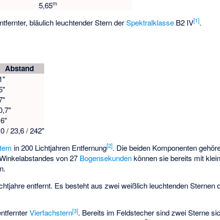
m
5,65
[
1
]
ntfernter, bläulich leuchtender Stern der
Spektralklasse
B2 IV
.
Abstand
1"
5"
7"
0,7"
,6"
,0 / 23,6 / 242"
[
2
]
stem
in 200 Lichtjahren Entfernung
. Die beiden Komponenten gehöre
 Winkelabstandes von 27
Bogensekunden
können sie bereits mit kle
n.
chtjahre entfernt. Es besteht aus zwei weißlich leuchtenden Sternen
[
3
]
entfernter
Vierfachstern
. Bereits im Feldstecher sind zwei Sterne s