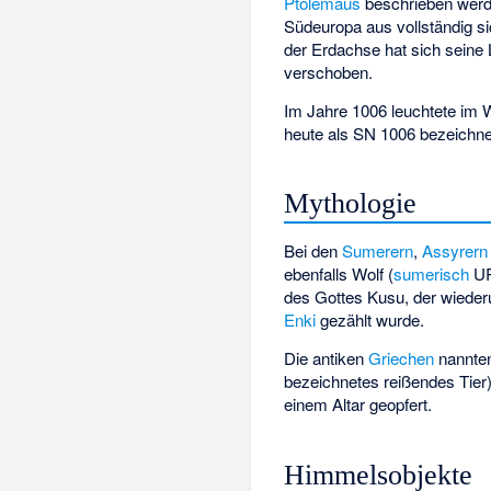
Ptolemäus
beschrieben werd
Südeuropa aus vollständig si
der Erdachse hat sich seine
verschoben.
Im Jahre 1006 leuchtete im W
heute als
SN 1006
bezeichne
Mythologie
Bei den
Sumerern
,
Assyrern
ebenfalls Wolf (
sumerisch
UR
des Gottes
Kusu
, der wiede
Enki
gezählt wurde.
Die antiken
Griechen
nannte
bezeichnetes reißendes Tier
einem Altar geopfert.
Himmelsobjekte