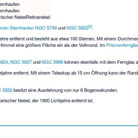
ernhaufen
ernhaufen
rischer Nebel
Retinanebel
[
5
]
fenen Sternhaufen
NGC 5749
und
NGC 5822
.
jahre entfernt und besteht aus etwa 100 Sternen. Mit einem Durchme
immel eine größere Fläche ein als der Vollmond. Im
Prismenferngla
824
,
NGC 5927
und
NGC 5986
können ebenfalls mit dem Fernglas
chtjahre entfernt. Mit einem Teleskop ab 15 cm Öffnung kann der Rand
 5822
besitzt eine Ausdehnung von nur 6 Bogensekunden.
tarischer Nebel, der 1900 Lichtjahre entfernt ist.