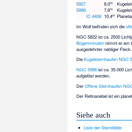
m
5927
8,0
Kugelst
m
5986
7,6
Kugelst
m
IC 4406
10,4
Planeta
Im Wolf befinden sich die
of
NGC 5822 ist ca. 2500 Licht
Bogenminuten
nimmt er am H
ausgedehnter nebliger Fleck.
Die
Kugelsternhaufen
NGC 5
NGC 5986
ist ca. 35.000 Li
aufgelöst werden.
Der
Offene Sternhaufen
NGC
Der
Retinanebel
ist ein plane
Siehe auch
Liste der Sternbilder