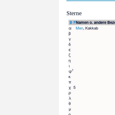
Sterne
B
F
Namen o. andere Bez
α
Men
, Kakkab
β
γ
δ
ε
ζ
η
ι
1
φ
κ
π
χ
5
ρ
λ
θ
μ
ο