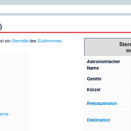
)
 ist ein
Sternbild
des
Südhimmels
.
Ster
Wo
Astronomischer
Name
Genitiv
Kürzel
Rektaszension
terne
Deklination