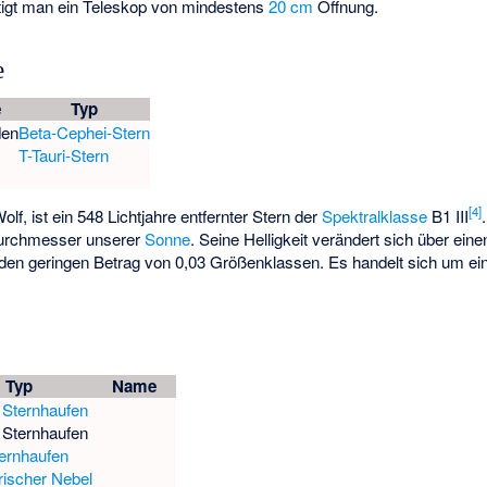
tigt man ein Teleskop von mindestens
20 cm
Öffnung.
e
e
Typ
den
Beta-Cephei-Stern
T-Tauri-Stern
[
4
]
olf, ist ein 548 Lichtjahre entfernter Stern der
Spektralklasse
B1 III
urchmesser unserer
Sonne
. Seine Helligkeit verändert sich über ein
den geringen Betrag von 0,03 Größenklassen. Es handelt sich um e
Typ
Name
 Sternhaufen
 Sternhaufen
ernhaufen
rischer Nebel