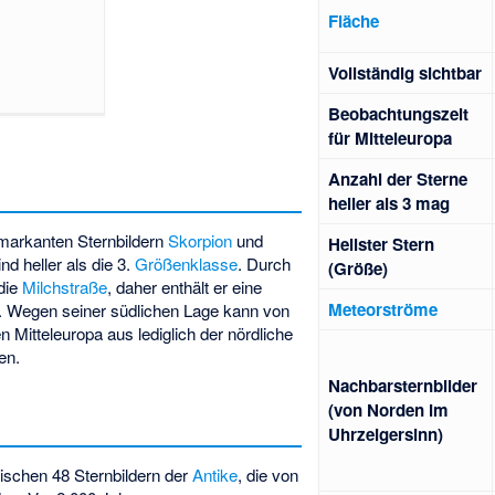
Fläche
Voll­stän­dig sicht­bar
Beob­achtungs­zeit
für Mittel­europa
Anzahl der Sterne
heller als 3 mag
 markanten Sternbildern
Skorpion
und
Hellster Stern
ind heller als die 3.
Größenklasse
. Durch
(Größe)
 die
Milchstraße
, daher enthält er eine
Meteorströme
. Wegen seiner südlichen Lage kann von
Mitteleuropa aus lediglich der nördliche
en.
Nachbarsternbilder
(von Norden im
Uhrzeigersinn)
ischen 48 Sternbildern der
Antike
, die von