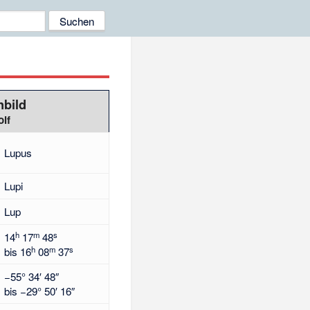
nbild
lf
Lupus
Lupi
Lup
h
m
s
14
17
48
h
m
s
bis
16
08
37
−55° 34′ 48″
bis
−29° 50′ 16″