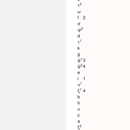
2
τ
ω
f
2
σ
2
φ
d
1
τ
k
g
1
ψ
3
2
ψ
4
e
i
1
1
ν
1
ξ
4
b
h
υ
c
a
2
ξ