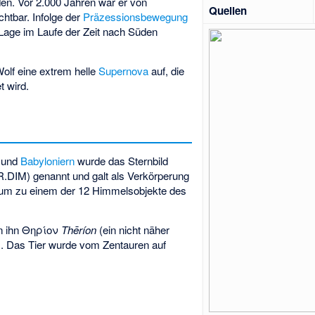
en. Vor 2.000 Jahren war er von
Quellen
chtbar. Infolge der
Präzessionsbewegung
 Lage im Laufe der Zeit nach Süden
olf eine extrem helle
Supernova
auf, die
t wird.
und
Babyloniern
wurde das Sternbild
.DIM) genannt und galt als Verkörperung
rum zu einem der 12 Himmelsobjekte des
n ihn Θηρίον
Thēríon
(ein nicht näher
). Das Tier wurde vom Zentauren auf