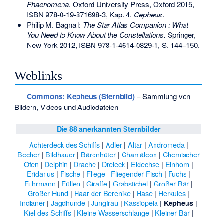
Phaenomena.
Oxford University Press, Oxford 2015,
ISBN 978-0-19-871698-3
, Kap. 4.
Cepheus
.
Philip M. Bagnall:
The Star Atlas Companion : What
You Need to Know About the Constellations.
Springer,
New York 2012,
ISBN 978-1-4614-0829-1
, S. 144–150.
Weblinks
Commons
: Kepheus (Sternbild)
– Sammlung von
Bildern, Videos und Audiodateien
Die 88 anerkannten Sternbilder
Achterdeck des Schiffs
|
Adler
|
Altar
|
Andromeda
|
Becher
|
Bildhauer
|
Bärenhüter
|
Chamäleon
|
Chemischer
Ofen
|
Delphin
|
Drache
|
Dreieck
|
Eidechse
|
Einhorn
|
Eridanus
|
Fische
|
Fliege
|
Fliegender Fisch
|
Fuchs
|
Fuhrmann
|
Füllen
|
Giraffe
|
Grabstichel
|
Großer Bär
|
Großer Hund
|
Haar der Berenike
|
Hase
|
Herkules
|
Indianer
|
Jagdhunde
|
Jungfrau
|
Kassiopeia
|
|
Kepheus
Kiel des Schiffs
|
Kleine Wasserschlange
|
Kleiner Bär
|