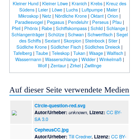
Kleiner Hund
|
Kleiner Löwe
|
Kranich
|
Krebs
|
Kreuz des
Südens
|
Leier
|
Löwe
|
Luchs
|
Luftpumpe
|
Maler
|
Mikroskop
|
Netz
|
Nördliche Krone
|
Oktant
|
Orion
|
Paradiesvogel
|
Pegasus
|
Pendeluhr
|
Perseus
|
Pfau
|
Pfeil
|
Phönix
|
Rabe
|
Schiffskompass
|
Schild
|
Schlange
|
Schlangenträger
|
Schütze
|
Schwan
|
Schwertfisch
|
Segel
des Schiffs
|
Sextant
|
Skorpion
|
Steinbock
|
Stier
|
Südliche Krone
|
Südlicher Fisch
|
Südliches Dreieck
|
Tafelberg
|
Taube
|
Teleskop
|
Tukan
|
Waage
|
Walfisch
|
Wassermann
|
Wasserschlange
|
Widder
|
Winkelmaß
|
Wolf
|
Zentaur
|
Zirkel
|
Zwillinge
Auf dieser Seite verwendete Medien
Circle-question-red.svg
Autor/Urheber:
unknown
,
Lizenz:
CC BY-
SA 3.0
CepheusCC.jpg
Autor/Urheber:
Till Credner
,
Lizenz:
CC BY-