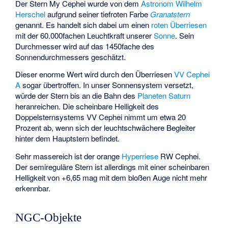
Der Stern
My Cephei
wurde von dem
Astronom
Wilhelm
Herschel
aufgrund seiner tiefroten Farbe
Granatstern
genannt. Es handelt sich dabei um einen
roten Überriesen
mit der 60.000fachen Leuchtkraft unserer
Sonne
. Sein
Durchmesser wird auf das 1450fache des
Sonnendurchmessers geschätzt.
Dieser enorme Wert wird durch den Überriesen
VV Cephei
A
sogar übertroffen. In unser Sonnensystem versetzt,
würde der Stern bis an die Bahn des
Planeten
Saturn
heranreichen. Die scheinbare Helligkeit des
Doppelsternsystems VV Cephei nimmt um etwa 20
Prozent ab, wenn sich der leuchtschwächere Begleiter
hinter dem Hauptstern befindet.
Sehr massereich ist der orange
Hyperriese
RW Cephei
.
Der semireguläre Stern ist allerdings mit einer scheinbaren
Helligkeit von +6,65 mag mit dem bloßen Auge nicht mehr
erkennbar.
NGC-Objekte