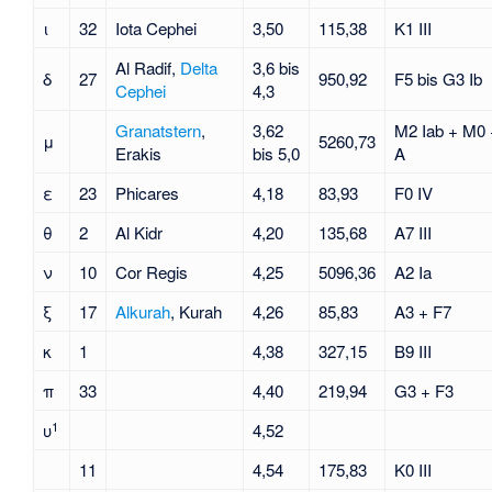
ι
32
Iota Cephei
3,50
115,38
K1 III
Al Radif,
Delta
3,6 bis
δ
27
950,92
F5 bis G3 Ib
Cephei
4,3
Granatstern
,
3,62
M2 Iab + M0 
μ
5260,73
Erakis
bis 5,0
A
ε
23
Phicares
4,18
83,93
F0 IV
θ
2
Al Kidr
4,20
135,68
A7 III
ν
10
Cor Regis
4,25
5096,36
A2 Ia
ξ
17
Alkurah
, Kurah
4,26
85,83
A3 + F7
κ
1
4,38
327,15
B9 III
π
33
4,40
219,94
G3 + F3
1
υ
4,52
11
4,54
175,83
K0 III