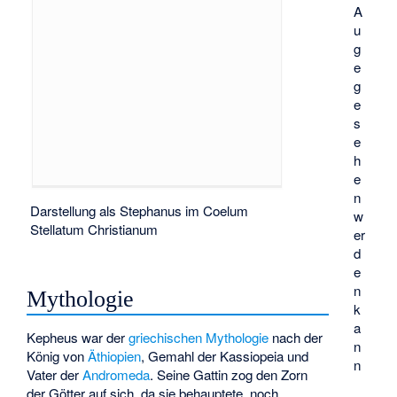
A
u
g
e
g
e
s
e
h
e
n
Darstellung als Stephanus im Coelum
w
Stellatum Christianum
er
d
e
n
Mythologie
k
a
Kepheus
war der
griechischen Mythologie
nach der
n
König von
Äthiopien
, Gemahl der
Kassiopeia
und
n
Vater der
Andromeda
. Seine Gattin zog den Zorn
der Götter auf sich, da sie behauptete, noch