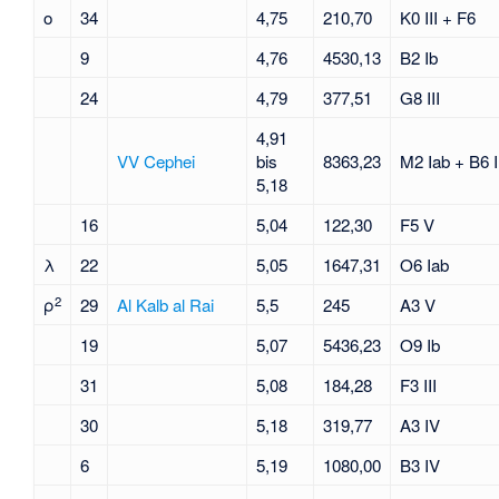
ο
34
4,75
210,70
K0 III + F6
9
4,76
4530,13
B2 Ib
24
4,79
377,51
G8 III
4,91
VV Cephei
bis
8363,23
M2 Iab + B6 I
5,18
16
5,04
122,30
F5 V
λ
22
5,05
1647,31
O6 Iab
2
ρ
29
Al Kalb al Rai
5,5
245
A3 V
19
5,07
5436,23
O9 Ib
31
5,08
184,28
F3 III
30
5,18
319,77
A3 IV
6
5,19
1080,00
B3 IV