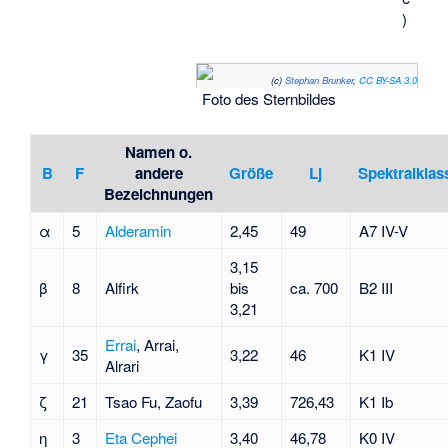
)
(c)
Stephan Brunker
,
CC BY-SA 3.0
Foto des Sternbildes
Namen o.
B
F
andere
Größe
Lj
Spektralklas
Bezeichnungen
α
5
Alderamin
2,45
49
A7 IV-V
3,15
β
8
Alfirk
bis
ca. 700
B2 III
3,21
Errai
, Arrai,
γ
35
3,22
46
K1 IV
Alrari
ζ
21
Tsao Fu, Zaofu
3,39
726,43
K1 Ib
η
3
Eta Cephei
3,40
46,78
K0 IV