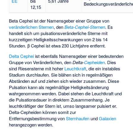
EE
bis
5,61 Jahre
Bedeckungsveränderlich
12,15
Beta Cephei
ist der Namensgeber einer Gruppe von
veränderlichen Sternen
, den
Beta-Cephei-Sternen
. Es
handelt sich um pulsationsveränderliche Sterne mit
kurzzeitigen Helligkeitsschwankungen von 2 bis 14
Stunden. β Cephei ist etwa 230 Lichtjahre entfernt.
Delta Cephei
ist ebenfalls Namensgeber einer bedeutenden
Gruppe von Veränderlichen, den
Delta-
Cepheiden
. Dies
sind Riesensterne mit hoher
Leuchtkraft
, die ein instabiles
Stadium durchlaufen. Sie blähen sich in regelmäßigen
Abständen auf und ziehen sich wieder zusammen. Diese
Pulsation kann als regelmäßige Helligkeitsänderung
wahrgenommen werden. Dabei stehen die Leuchtkraft und
die Pulsationsdauer in direktem Zusammenhang. Je
leuchtkräftiger der Stern ist, umso langsamer pulsiert er.
Delta-Cepheiden können somit zur
Entfernungsbestimmung von
Sternhaufen
und
Galaxien
herangezogen werden.