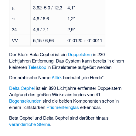
µ
3,62–5,0 / 12,3
4,1"
π
4,6 / 6,6
1,2"
34
4,9 / 7,1
2,9"
VV
5,15 / 6,66
0",0120 ± 0",0011
Der Stern Beta Cephei ist ein
Doppelstern
in 230
Lichtjahren Entfernung. Das System kann bereits in einem
kleineren
Teleskop
in Einzelsterne aufgelöst werden.
Der arabische Name
Alfirk
bedeutet „die Herde“.
Delta Cephei
ist ein 890 Lichtjahre entfernter Doppelstern.
Aufgrund des großen Winkelabstandes von 41
Bogensekunden
sind die beiden Komponenten schon in
einem lichtstarken
Prismenfernglas
erkennbar.
Beta Cephei und Delta Cephei sind darüber hinaus
veränderliche Sterne
.