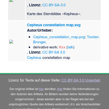
,
Lizenz:
CC-BY-SA-3.0
Karte des Sternbildes »Kepheus«.
Cepheus constellation map.svg
Autor/Urheber:
Cepheus_constellation_map.png
:
Torsten
Bronger
.
derivative work:
Kxx
(
talk
)
,
Lizenz:
CC BY-SA 3.0
Cepheus
constellation map
Lizenz für Texte auf dieser Seite:
CC-BY-SA 3.0 Unported
.
Der original-Artikel ist
hier
abrufbar.
Hier
finden Sie Informationen zu
den Autoren des Artikels. An Bildern wurden keine Veränderungen
vorgenommen - diese werden aber in der Regel wie bei der
ursprünglichen Quelle des Artikels verkleinert, d.h. als Vorschaubilder