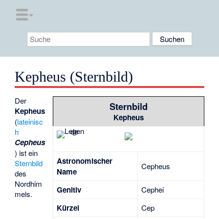
Kepheus (Sternbild)
Der
Sternbild
Kepheus
Kepheus
(
lateinisc
h
Cepheus
) ist ein
Astronomischer
Sternbild
Cepheus
Name
des
Nordhim
Genitiv
Cephei
mels.
Kürzel
Cep