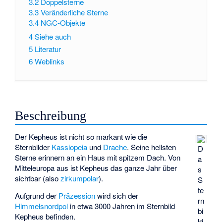
3.2
Doppelsterne
3.3
Veränderliche Sterne
3.4
NGC-Objekte
4
Siehe auch
5
Literatur
6
Weblinks
Beschreibung
Der Kepheus ist nicht so markant wie die
Sternbilder
Kassiopeia
und
Drache
. Seine hellsten
D
Sterne erinnern an ein Haus mit spitzem Dach. Von
a
Mitteleuropa aus ist Kepheus das ganze Jahr über
s
sichtbar (also
zirkumpolar
).
S
te
Aufgrund der
Präzession
wird sich der
rn
Himmelsnordpol
in etwa 3000 Jahren im Sternbild
bi
Kepheus befinden.
ld