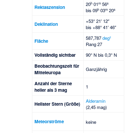
h
m
s
20
01
56
Rektaszension
h
m
s
bis
09
03
20
+53° 21′ 12″
Deklination
bis
+88° 41′ 46″
587,787
deg²
Fläche
Rang 27
Voll­stän­dig sicht­bar
90° N bis 0,3° N
Beob­achtungs­zeit für
Ganzjährig
Mittel­europa
Anzahl der Sterne
1
heller als 3 mag
Alderamin
Hellster Stern (Größe)
(2,45 mag)
Meteorströme
keine