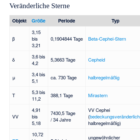
Veränderliche Sterne
Objekt
Größe
Periode
Typ
3,15
β
bis
0,1904844 Tage
Beta-Cephei-Stern
3,21
3,6 bis
δ
5,3663 Tage
Cepheid
4,2
3,4 bis
μ
ca. 730 Tage
halbregelmäßig
5,1
5,3 bis
T
388,1 Tage
Mirastern
11,2
4,91
VV Cephei
7430,5 Tage
VV
bis
(
bedeckungsveränderlich
/ 34 Jahre
5,18
halbregelmäßig)
10,72
ungewöhnlicher