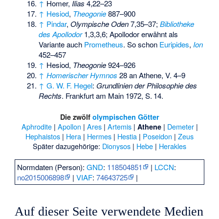
↑
Homer,
Ilias
4,22–23
↑
Hesiod
,
Theogonie
887–900
↑
Pindar
,
Olympische Oden
7,35–37;
Bibliotheke
des Apollodor
1,3,3,6; Apollodor erwähnt als
Variante auch
Prometheus
. So schon
Euripides
,
Ion
452–457
↑
Hesiod,
Theogonie
924–926
↑
Homerischer Hymnos
28 an Athene, V. 4–9
↑
G. W. F. Hegel
:
Grundlinien der Philosophie des
Rechts
. Frankfurt am Main 1972,
S.
14
.
Die zwölf
olympischen Götter
Aphrodite
|
Apollon
|
Ares
|
Artemis
|
|
Demeter
|
Athene
Hephaistos
|
Hera
|
Hermes
|
Hestia
|
Poseidon
|
Zeus
Später dazugehörige:
Dionysos
|
Hebe
|
Herakles
Normdaten (Person):
GND
:
118504851
|
LCCN
:
no2015006898
|
VIAF
:
74643725
|
Auf dieser Seite verwendete Medien