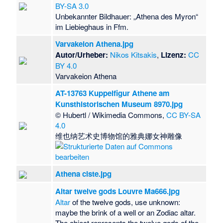
BY-SA 3.0
Unbekannter Bildhauer: „Athena des Myron“
im Liebieghaus in Ffm.
Varvakeion Athena.jpg
Autor/Urheber:
Nikos Kitsakis
,
Lizenz:
CC
BY 4.0
Varvakeion Athena
AT-13763 Kuppelfigur Athene am
Kunsthistorischen Museum 8970.jpg
© Hubertl / Wikimedia Commons,
CC BY-SA
4.0
维也纳艺术史博物馆的雅典娜女神雕像
Athena ciste.jpg
Altar twelve gods Louvre Ma666.jpg
Altar
of the twelve gods, use unknown:
maybe the brink of a well or an Zodiac altar.
The object represents the twelve gods of the