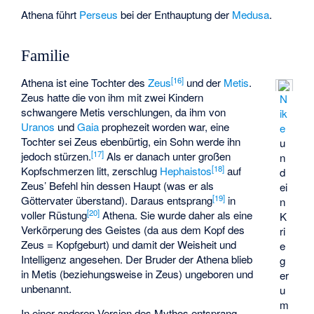
Athena führt
Perseus
bei der Enthauptung der
Medusa
.
Familie
[
16
]
Athena ist eine Tochter des
Zeus
und der
Metis
.
Zeus hatte die von ihm mit zwei Kindern
N
schwangere Metis verschlungen, da ihm von
ik
Uranos
und
Gaia
prophezeit worden war, eine
e
Tochter sei Zeus ebenbürtig, ein Sohn werde ihn
u
[
17
]
jedoch stürzen.
Als er danach unter großen
n
[
18
]
Kopfschmerzen litt, zerschlug
Hephaistos
auf
d
Zeus’ Befehl hin dessen Haupt (was er als
ei
[
19
]
Göttervater überstand). Daraus entsprang
in
n
[
20
]
voller Rüstung
Athena. Sie wurde daher als eine
K
Verkörperung des Geistes (da aus dem Kopf des
ri
Zeus = Kopfgeburt) und damit der Weisheit und
e
Intelligenz angesehen. Der Bruder der Athena blieb
g
in Metis (beziehungsweise in Zeus) ungeboren und
er
unbenannt.
u
m
In einer anderen Version des Mythos entsprang