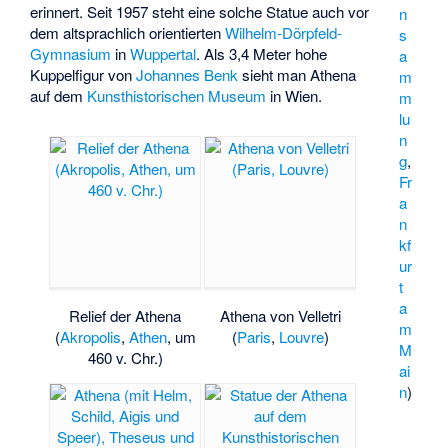
erinnert. Seit 1957 steht eine solche Statue auch vor
n
dem altsprachlich orientierten
Wilhelm-Dörpfeld-
s
Gymnasium
in
Wuppertal
. Als 3,4 Meter hohe
a
Kuppelfigur von
Johannes Benk
sieht man Athena
m
auf dem
Kunsthistorischen Museum
in Wien.
m
lu
n
g
,
Fr
a
n
kf
ur
t
a
Relief der Athena
Athena von Velletri
m
(
Akropolis
,
Athen
, um
(
Paris
,
Louvre
)
M
460 v. Chr.)
ai
n
)