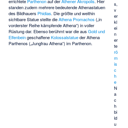
errichtete
Parthenon
auf der
Athener Akropolis
. Hier
s,
standen zudem mehrere bedeutende Athenastatuen
v
des Bildhauers
Phidias
. Die größte und weithin
er
sichtbare Statue stellte die
Athena Promachos
(„in
kl
vorderster Reihe kämpfende Athena“) in voller
ei
Rüstung dar. Ebenso berühmt war die aus
Gold und
n
Elfenbein
geschaffene
Kolossalstatue
der Athena
er
Parthenos („Jungfrau Athena“) im Parthenon.
te
rö
m
is
c
h
e
N
a
c
h
bi
ld
u