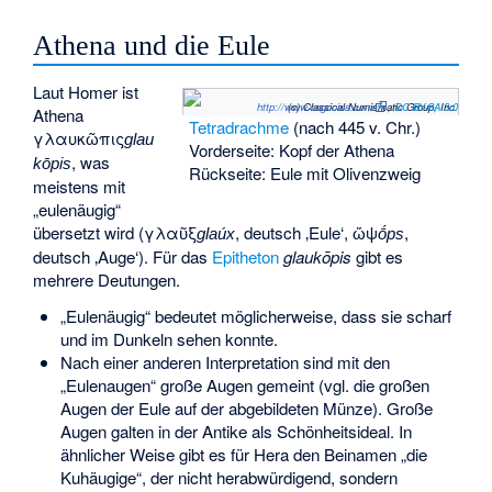
Athena und die Eule
Laut Homer ist
http://www.cngcoins.com
(c) Classical Numismatic Group, Inc.
,
CC BY-SA 3.0
Athena
Tetradrachme
(nach 445 v. Chr.)
γλαυκῶπις
glau
Vorderseite: Kopf der Athena
, was
kōpis
Rückseite: Eule mit Olivenzweig
meistens mit
„eulenäugig“
übersetzt wird (
γλαῦξ
, deutsch
‚Eule‘
,
ὤψ
,
glaúx
ṓps
deutsch
‚Auge‘
). Für das
Epitheton
glaukōpis
gibt es
mehrere Deutungen.
„Eulenäugig“ bedeutet möglicherweise, dass sie scharf
und im Dunkeln sehen konnte.
Nach einer anderen Interpretation sind mit den
„Eulenaugen“ große Augen gemeint (vgl. die großen
Augen der Eule auf der abgebildeten Münze). Große
Augen galten in der Antike als Schönheitsideal. In
ähnlicher Weise gibt es für Hera den Beinamen „die
Kuhäugige“, der nicht herabwürdigend, sondern