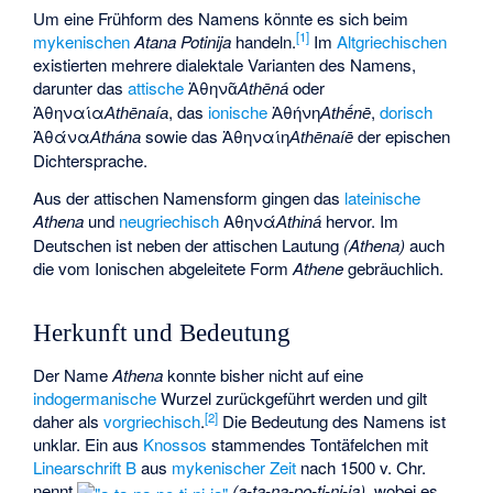
Um eine Frühform des Namens könnte es sich beim
[
1
]
mykenischen
Atana Potinija
handeln.
Im
Altgriechischen
existierten mehrere dialektale Varianten des Namens,
darunter das
attische
Ἀθηνᾶ
oder
Athēná
Ἀθηναία
, das
ionische
Ἀθήνη
,
dorisch
Athēnaía
Athḗnē
Ἀθάνα
sowie das
Ἀθηναίη
der epischen
Athána
Athēnaíē
Dichtersprache.
Aus der attischen Namensform gingen das
lateinische
Athena
und
neugriechisch
Αθηνά
hervor. Im
Athiná
Deutschen ist neben der attischen Lautung
(Athena)
auch
die vom Ionischen abgeleitete Form
Athene
gebräuchlich.
Herkunft und Bedeutung
Der Name
Athena
konnte bisher nicht auf eine
indogermanische
Wurzel zurückgeführt werden und gilt
[
2
]
daher als
vorgriechisch
.
Die Bedeutung des Namens ist
unklar. Ein aus
Knossos
stammendes Tontäfelchen mit
Linearschrift B
aus
mykenischer Zeit
nach 1500 v. Chr.
nennt
(a-ta-na-po-ti-ni-ja)
, wobei es