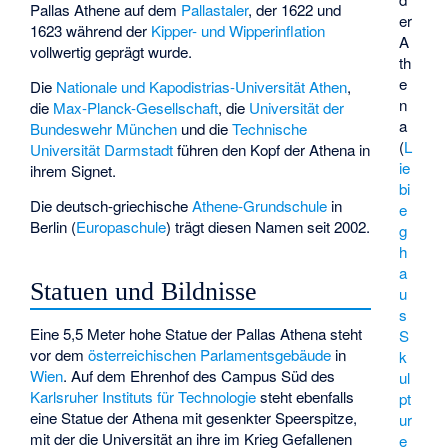
Pallas Athene auf dem
Pallastaler
, der 1622 und
er
1623 während der
Kipper- und Wipperinflation
A
vollwertig geprägt wurde.
th
e
Die
Nationale und Kapodistrias-Universität Athen
,
n
die
Max-Planck-Gesellschaft
, die
Universität der
a
Bundeswehr München
und die
Technische
(
L
Universität Darmstadt
führen den Kopf der Athena in
ie
ihrem Signet.
bi
Die deutsch-griechische
Athene-Grundschule
in
e
Berlin (
Europaschule
) trägt diesen Namen seit 2002.
g
h
a
Statuen und Bildnisse
u
s
Eine 5,5 Meter hohe Statue der Pallas Athena steht
S
vor dem
österreichischen Parlamentsgebäude
in
k
Wien
. Auf dem Ehrenhof des Campus Süd des
ul
Karlsruher Instituts für Technologie
steht ebenfalls
pt
eine Statue der Athena mit gesenkter Speerspitze,
ur
mit der die Universität an ihre im Krieg Gefallenen
e