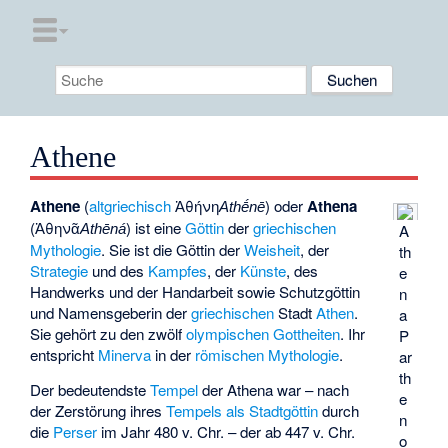
Athene
Athene
(
altgriechisch
Ἀθήνη
) oder
Athena
Athḗnē
(
Ἀθηνᾶ
) ist eine
Göttin
der
griechischen
A
Athēná
Mythologie
. Sie ist die Göttin der
Weisheit
, der
th
Strategie
und des
Kampfes
, der
Künste
, des
e
Handwerks und der Handarbeit sowie Schutzgöttin
n
und Namensgeberin der
griechischen
Stadt
Athen
.
a
Sie gehört zu den zwölf
olympischen Gottheiten
. Ihr
P
entspricht
Minerva
in der
römischen Mythologie
.
ar
th
Der bedeutendste
Tempel
der Athena war – nach
e
der Zerstörung ihres
Tempels als Stadtgöttin
durch
n
die
Perser
im Jahr 480 v. Chr. – der ab 447 v. Chr.
o