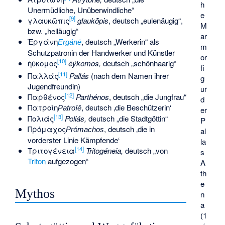
h
Unermüdliche, Unüberwindliche“
e
[
9
]
γλαυκῶπις
glaukṓpis
, deutsch „eulenäugig“,
M
bzw. „helläugig“
ar
Ἐργάνη
, deutsch „Werkerin“ als
Ergánē
m
Schutzpatronin der Handwerker und Künstler
or
[
10
]
ἠύκομος
ēýkomos,
deutsch „schönhaarig“
fi
[
11
]
Παλλάς
Pallás
(nach dem Namen ihrer
g
Jugendfreundin)
ur
[
12
]
Παρθένος
Parthénos
, deutsch „die Jungfrau“
d
Πατροίη
, deutsch
‚die Beschützerin‘
Patroíē
er
[
13
]
Πολιάς
Poliás,
deutsch „die Stadtgöttin“
P
Πρόμαχος
, deutsch
‚die in
Prómachos
al
vorderster Linie Kämpfende‘
la
[
14
]
Τριτογένεια
Tritogéneia,
deutsch „von
s
Triton
aufgezogen“
A
th
e
Mythos
n
a
(1