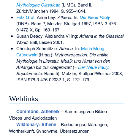
Mythologiae Classicae
(LIMC). Band
II,
Zürich/München 1984, S. 955–1044.
Fritz Graf
, Anne Ley:
Athena.
In:
Der Neue Pauly
(DNP). Band 2, Metzler, Stuttgart 1997,
ISBN 3-476-
01472-X
, Sp. 160–167.
Susan Deacy, Alexandra Villing:
Athena in the Classical
World.
Brill, Leiden 2001.
Christoph Schmälzle:
Athena.
In:
Maria Moog-
Grünewald
(Hrsg.):
Mythenrezeption. Die antike
Mythologie in Literatur, Musik und Kunst von den
Anfängen bis zur Gegenwart
(=
Der Neue Pauly
.
Supplemente.
Band 5). Metzler, Stuttgart/Weimar 2008,
ISBN 978-3-476-02032-1
, S. 172–179.
Weblinks
Commons
: Athene
– Sammlung von Bildern,
Videos und Audiodateien
Wiktionary: Athene
– Bedeutungserklärungen,
Wortherkunft, Synonyme, Übersetzungen