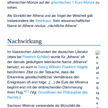
athenischen Münze auf der
griechischen 1-Euro-Münze
zu
sehen.
Als Sinnbild der Athena und als Vogel der Weisheit galt
insbesondere der
Steinkauz
. Sein wissenschaftlicher
Name ist
Athene noctua
, „nächtliche Athene“.
Nachwirkung
Im klassischen Jahrhundert der deutschen Literatur
(etwa bei
Friedrich Schiller
) wurde für „Athena“ oft
K
der damals geläufigere lateinische Name „Minerva“
o
benutzt, so auch in
Georg Wilhelm Friedrich Hegels
pf
berühmtem Zitat zu der Tatsache, dass die
ei
Erkenntnis gesellschaftlicher Verhältnisse den
n
Ereignissen oft erst folge: „[…] die Eule der Minerva
er
beginnt erst mit der einbrechenden Dämmerung
S
[
21
]
ihren Flug.“
(Vgl.
Grundlinien der Philosophie des
ta
Rechts
.)
tu
e
Sachsen-Weimar verwendete als Münzbild die
d