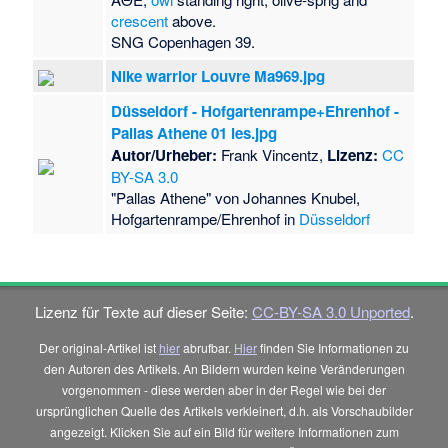
crescent
above.
SNG Copenhagen 39.
Nike warrior Louvre Ma969.jpg
Düsseldorf - Hofgartenrampe+Ehrenhof -
Pallas Athene 01 ies.jpg
Autor/Urheber:
Frank Vincentz,
Lizenz:
CC
BY-SA 3.0
"Pallas Athene" von Johannes Knubel,
Hofgartenrampe/Ehrenhof in
Düsseldorf
Lizenz für Texte auf dieser Seite:
CC-BY-SA 3.0 Unported
.
Der original-Artikel ist
hier
abrufbar.
Hier
finden Sie Informationen zu
den Autoren des Artikels. An Bildern wurden keine Veränderungen
vorgenommen - diese werden aber in der Regel wie bei der
ursprünglichen Quelle des Artikels verkleinert, d.h. als Vorschaubilder
angezeigt. Klicken Sie auf ein Bild für weitere Informationen zum