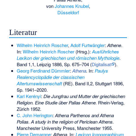
von
Johannes Knubel
,
Düsseldorf
Literatur
Wilhelm Heinrich Roscher
,
Adolf Furtwängler
:
Athene
.
In:
Wilhelm Heinrich Roscher
(Hrsg.):
Ausführliches
Lexikon der griechischen und römischen Mythologie
.
Band 1,1, Leipzig 1886, Sp. 675–704 (
Digitalisat
).
Georg Ferdinand Dümmler
:
Athena
.
In:
Paulys
Realencyclopädie der classischen
Altertumswissenschaft
(RE). Band II,2, Stuttgart 1896,
Sp. 1941–2020.
Karl Kerényi
:
Die Jungfrau und Mutter der griechischen
Religion. Eine Studie über Pallas Athene.
Rhein-Verlag,
Zürich 1952.
C. John Herington
:
Athena Parthenos and Athena
Polias. A study in the religion of Periclean Athens.
Manchester University Press, Manchester 1955.
Pierre Demargne
:
Athena
. In:
Lexicon Iconographicum