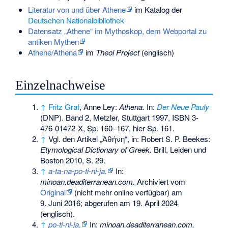
Literatur von und über Athene
im Katalog der
Deutschen Nationalbibliothek
Datensatz „Athene“ im Mythoskop, dem Webportal zu
antiken Mythen
Athene/Athena
im
Theoi Project
(englisch)
Einzelnachweise
↑
Fritz Graf
, Anne Ley:
Athena.
In:
Der Neue Pauly
(DNP). Band 2, Metzler, Stuttgart 1997,
ISBN 3-
476-01472-X
, Sp. 160–167, hier Sp. 161.
↑
Vgl. den Artikel „Ἀθήνη“, in: Robert S. P. Beekes:
Etymological Dictionary of Greek.
Brill, Leiden und
Boston 2010, S. 29.
↑
a-ta-na-po-ti-ni-ja.
In:
minoan.deaditerranean.com.
Archiviert vom
Original
(nicht mehr online verfügbar) am
9. Juni 2016
;
abgerufen am 19. April 2024
(englisch).
↑
po-ti-ni-ja.
In:
minoan.deaditerranean.com.