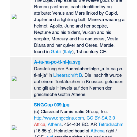
Roman pantheon, each identified by an
attribute: Venus and Mars linked by Cupid,
Jupiter and a lightning bolt, Minerva wearing a
helmet, Apollo, Juno and her sceptre,
Neptune and his trident, Vulcan and his
sceptre, Mercury and his caduceus, Vesta,
Diana and her quiver and Ceres. Marble,
found in
Gabii
(
Italy
), 1st century CE.
A-ta-na-po-ti-ni-ja.svg
Darstellung der Buchstabenfolge „a-ta-na-po-
ti-ni-ja“ in
Linearschrift B
. Die Inschrift wurde
auf einem Tontäfelchen in Knossos gefunden
und gilt als Hinweis auf den Namen der
griechische Göttin Athene.
SNGCop 039.jpg
(c) Classical Numismatic Group, Inc.
http://www.cngcoins.com
,
CC BY-SA 3.0
Attica
,
Athens
. 454-404 BC. AR
Tetradrachm
(16.85 g). Helmeted head of
Athena
right /
ΑΘΕ,
owl
standing right; olive-sprig and