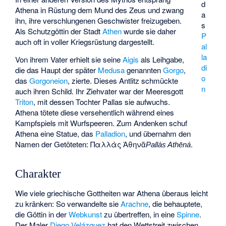
d
Athena in Rüstung dem Mund des Zeus und zwang
a
ihn, ihre verschlungenen Geschwister freizugeben.
s
Als Schutzgöttin der Stadt
Athen
wurde sie daher
P
auch oft in voller Kriegsrüstung dargestellt.
al
la
Von ihrem Vater erhielt sie seine
Aigis
als Leihgabe,
di
die das Haupt der später
Medusa
genannten
Gorgo
,
o
das
Gorgoneion
, zierte. Dieses Antlitz schmückte
n
auch ihren Schild. Ihr Ziehvater war der Meeresgott
Triton
, mit dessen Tochter
Pallas
sie aufwuchs.
Athena tötete diese versehentlich während eines
Kampfspiels mit Wurfspeeren. Zum Andenken schuf
Athena eine Statue, das
Palladion
, und übernahm den
Namen der Getöteten:
Παλλὰς Ἀθηνᾶ
.
Pallàs Athēná
Charakter
Wie viele griechische Gottheiten war Athena überaus leicht
zu kränken: So verwandelte sie
Arachne
, die behauptete,
die Göttin in der
Webkunst
zu übertreffen, in eine
Spinne
.
Der Maler
Diego Velázquez
hat den Wettstreit zwischen