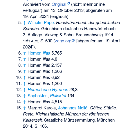
Archiviert vom
Original
(nicht mehr online
verfügbar) am
13. Oktober 2013
;
abgerufen am
19. April 2024
(englisch).
↑
Wilhelm Pape
:
Handwörterbuch der griechischen
Sprache
. Griechisch-deutsches Handwörterbuch.
3. Auflage. Vieweg & Sohn, Braunschweig 1914,
πότνια,
S.
690
(
zeno.org
[abgerufen am 19. April
2024]).
↑
Homer
,
Ilias
5,765
↑
Homer,
Ilias
4,8
↑
Homer,
Ilias
2,157
↑
Homer,
Ilias
1,206
↑
Homer,
Ilias
6,92
↑
Homer,
Ilias
1,200
↑
Homerische Hymnen
28,3
↑
Sophokles
,
Philoktet
134
↑
Homer,
Ilias
4,515
↑
Margret Karola,
Johannes Nollé
:
Götter, Städte,
Feste. Kleinasiatische Münzen der römischen
Kaiserzeit.
Staatliche Münzsammlung, München
2014, S. 106.