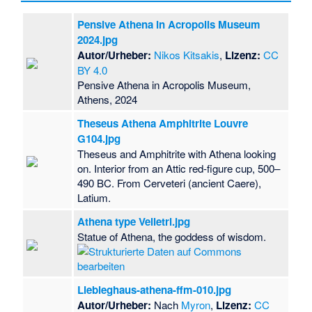
Pensive Athena in Acropolis Museum
2024.jpg
Autor/Urheber:
Nikos Kitsakis
,
Lizenz:
CC
BY 4.0
Pensive Athena in Acropolis Museum,
Athens, 2024
Theseus Athena Amphitrite Louvre
G104.jpg
Theseus and Amphitrite with Athena looking
on. Interior from an Attic red-figure cup, 500–
490 BC. From Cerveteri (ancient Caere),
Latium.
Athena type Velletri.jpg
Statue of Athena, the goddess of wisdom.
Liebieghaus-athena-ffm-010.jpg
Autor/Urheber:
Nach
Myron
,
Lizenz:
CC