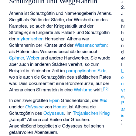
./
Schutzgöttin und Weggefährtin
2.
Athena ist Schutzgöttin und Namensgeberin Athens.
J
Sie gilt als Göttin der Städte, der Weisheit und des
a
Kampfes, so auch der Kriegstaktik und der
hr
Strategie; sie fungierte als Palast- und Schutzgöttin
h
der
mykenischen
Herrscher. Athena war
u
Schirmherrin der Künste und der
Wissenschaften
;
n
als Hüterin des Wissens beschützte sie auch
d
Spinner
,
Weber
und andere Handwerker. Sie wurde
er
aber auch in anderen Städten verehrt, so zum
t,
Beispiel in römischer Zeit im
pamphylischen
Side
,
L
wo sie auch die Schutzgöttin des städtischen Rates
o
war. Dies dokumentiert eine Bronzemünze, auf der
u
[
15
]
Athena einen Stimmstein in eine
Wahlurne
wirft.
vr
e
,
In den zwei größten
Epen
Griechenlands, der
Ilias
P
und der
Odyssee
von
Homer
, ist Athena die
ar
Schutzgöttin des
Odysseus
. Im
Trojanischen Krieg
is
„kämpft“ Athena auf Seiten der Griechen.
)
Anschließend begleitet sie Odysseus bei seinen
gefahrvollen Abenteuern.