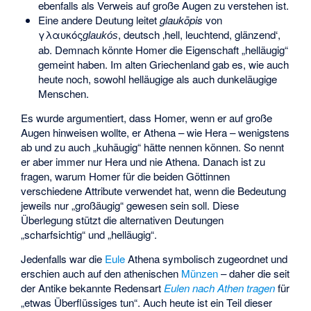
ebenfalls als Verweis auf große Augen zu verstehen ist.
Eine andere Deutung leitet
glaukōpis
von
γλαυκός
, deutsch
‚hell, leuchtend, glänzend‘
,
glaukós
ab. Demnach könnte Homer die Eigenschaft „helläugig“
gemeint haben. Im alten Griechenland gab es, wie auch
heute noch, sowohl helläugige als auch dunkeläugige
Menschen.
Es wurde argumentiert, dass Homer, wenn er auf große
Augen hinweisen wollte, er Athena – wie Hera – wenigstens
ab und zu auch „kuhäugig“ hätte nennen können. So nennt
er aber immer nur Hera und nie Athena. Danach ist zu
fragen, warum Homer für die beiden Göttinnen
verschiedene Attribute verwendet hat, wenn die Bedeutung
jeweils nur „großäugig“ gewesen sein soll. Diese
Überlegung stützt die alternativen Deutungen
„scharfsichtig“ und „helläugig“.
Jedenfalls war die
Eule
Athena symbolisch zugeordnet und
erschien auch auf den athenischen
Münzen
– daher die seit
der Antike bekannte Redensart
Eulen nach Athen tragen
für
„etwas Überflüssiges tun“. Auch heute ist ein Teil dieser