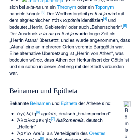
sich bei
a-ta-na
um ein
Theonym
oder ein
Toponym
[
3
]
handeln könnte.
Der Wortbestandteil
po-ti-ni-ja
wird mit
[
4
]
dem altgriechischen
πότνια
identifiziert
und
pótnia
[
5
]
bedeutet „Herrin, Gebieterin“ oder auch „Beherrscherin“.
Der Ausdruck
a-ta-na-po-ti-ni-ja
wurde lange Zeit als
„Herrin Atana“ übersetzt, und es wurde angenommen, dass
„Atana“ eine an mehreren Orten verehrte Burggöttin war.
Eine alternative Übersetzung ist „Herrin von Athen“, was
bedeuten würde, dass Athen der Herkunftsort der Göttin ist
und sie schon in dieser Zeit eng mit der Stadt verbunden
war.
Beinamen und Epitheta
Bekannte
Beinamen
und
Epitheta
der Athene sind:
R
[
6
]
ἀγελείη
ageleίē,
deutsch „beutespendend“
ö
[
7
]
Ἀλαλκομενηίς
Alalkomeneís,
deutsch
m
„Helferin“
is
Ἀρεία
Areίa
, als Verteidigerin des
Orestes
c
[
8
]
Ἀτρυτώνη
Atrytṓnē,
deutsch „die