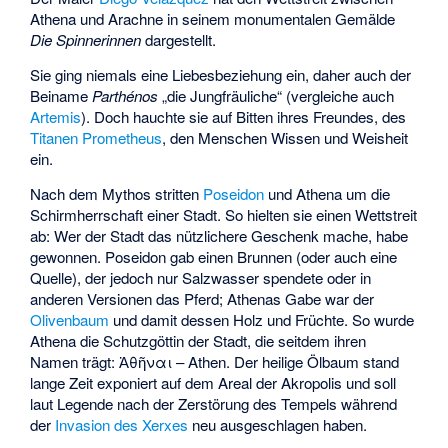
Athena und Arachne in seinem monumentalen Gemälde
Die Spinnerinnen
dargestellt.
Sie ging niemals eine Liebesbeziehung ein, daher auch der
Beiname
Parthénos
„die Jungfräuliche“ (vergleiche auch
Artemis
). Doch hauchte sie auf Bitten ihres Freundes, des
Titanen
Prometheus
, den Menschen Wissen und Weisheit
ein.
Nach dem Mythos stritten
Poseidon
und Athena um die
Schirmherrschaft einer Stadt. So hielten sie einen Wettstreit
ab: Wer der Stadt das nützlichere Geschenk mache, habe
gewonnen. Poseidon gab einen Brunnen (oder auch eine
Quelle), der jedoch nur Salzwasser spendete oder in
anderen Versionen das Pferd; Athenas Gabe war der
Olivenbaum
und damit dessen Holz und Früchte. So wurde
Athena die Schutzgöttin der Stadt, die seitdem ihren
Namen trägt:
Ἀθῆναι
– Athen. Der heilige Ölbaum stand
lange Zeit exponiert auf dem Areal der Akropolis und soll
laut Legende nach der Zerstörung des Tempels während
der
Invasion des Xerxes
neu ausgeschlagen haben.