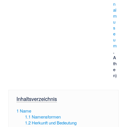
n
al
m
u
s
e
u
m
,
A
th
e
n)
Inhaltsverzeichnis
1
Name
1.1
Namensformen
1.2
Herkunft und Bedeutung