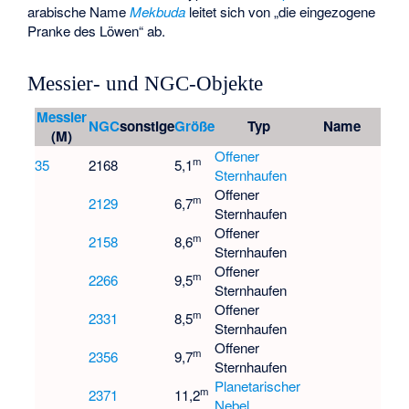
arabische Name
Mekbuda
leitet sich von „die eingezogene
Pranke des Löwen“ ab.
Messier- und NGC-Objekte
Messier
NGC
sonstige
Größe
Typ
Name
(M)
Offener
m
35
2168
5,1
Sternhaufen
Offener
m
2129
6,7
Sternhaufen
Offener
m
2158
8,6
Sternhaufen
Offener
m
2266
9,5
Sternhaufen
Offener
m
2331
8,5
Sternhaufen
Offener
m
2356
9,7
Sternhaufen
Planetarischer
m
2371
11,2
Nebel