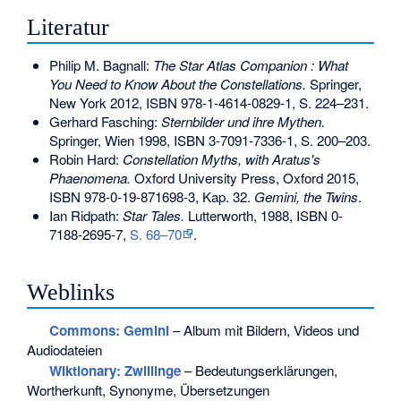
Literatur
Philip M. Bagnall:
The Star Atlas Companion : What
You Need to Know About the Constellations.
Springer,
New York 2012,
ISBN 978-1-4614-0829-1
, S. 224–231.
Gerhard Fasching
:
Sternbilder und ihre Mythen.
Springer, Wien 1998,
ISBN 3-7091-7336-1
, S. 200–203.
Robin Hard:
Constellation Myths, with Aratus's
Phaenomena.
Oxford University Press, Oxford 2015,
ISBN 978-0-19-871698-3
, Kap. 32.
Gemini, the Twins
.
Ian Ridpath:
Star Tales.
Lutterworth, 1988,
ISBN 0-
7188-2695-7
,
S. 68–70
.
Weblinks
Commons
: Gemini
– Album mit Bildern, Videos und
Audiodateien
Wiktionary: Zwillinge
– Bedeutungserklärungen,
Wortherkunft, Synonyme, Übersetzungen