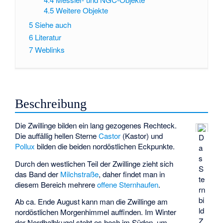
4.5
Weitere Objekte
5
Siehe auch
6
Literatur
7
Weblinks
Beschreibung
Die Zwillinge bilden ein lang gezogenes Rechteck.
Die auffällig hellen Sterne
Castor
(Kastor) und
D
Pollux
bilden die beiden nordöstlichen Eckpunkte.
a
s
Durch den westlichen Teil der Zwillinge zieht sich
S
das Band der
Milchstraße
, daher findet man in
te
diesem Bereich mehrere
offene Sternhaufen
.
rn
bi
Ab ca. Ende August kann man die Zwillinge am
ld
nordöstlichen Morgenhimmel auffinden. Im Winter
Z
der Nordhalbkugel steht es hoch im Süden, um