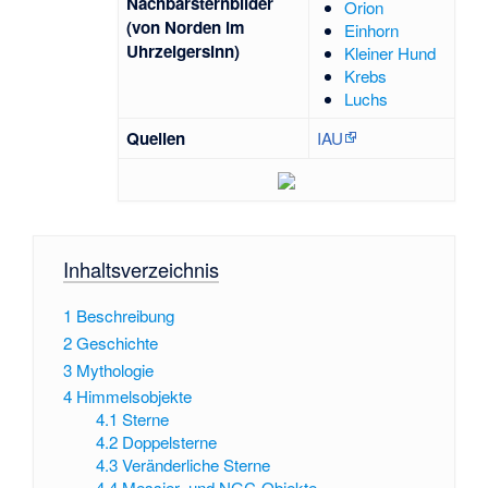
Nachbarsternbilder
Orion
(von Norden im
Einhorn
Uhrzeigersinn)
Kleiner Hund
Krebs
Luchs
Quellen
IAU
Inhaltsverzeichnis
1
Beschreibung
2
Geschichte
3
Mythologie
4
Himmelsobjekte
4.1
Sterne
4.2
Doppelsterne
4.3
Veränderliche Sterne
4.4
Messier- und NGC-Objekte