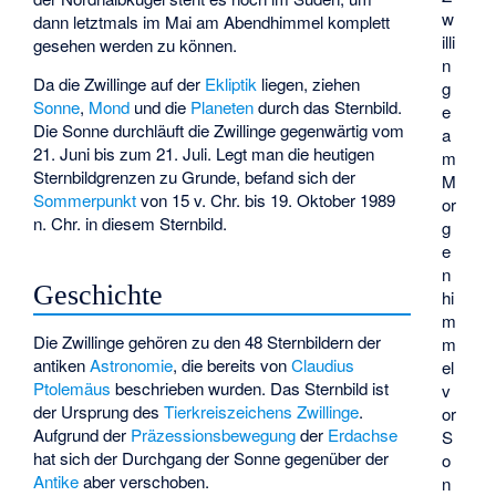
w
dann letztmals im Mai am Abendhimmel komplett
illi
gesehen werden zu können.
n
Da die Zwillinge auf der
Ekliptik
liegen, ziehen
g
Sonne
,
Mond
und die
Planeten
durch das Sternbild.
e
Die Sonne durchläuft die Zwillinge gegenwärtig vom
a
21. Juni bis zum 21. Juli. Legt man die heutigen
m
Sternbildgrenzen zu Grunde, befand sich der
M
Sommerpunkt
von 15 v. Chr. bis 19. Oktober 1989
or
n. Chr. in diesem Sternbild.
g
e
n
Geschichte
hi
m
Die Zwillinge gehören zu den 48 Sternbildern der
m
antiken
Astronomie
, die bereits von
Claudius
el
Ptolemäus
beschrieben wurden. Das Sternbild ist
v
der Ursprung des
Tierkreiszeichens
Zwillinge
.
or
Aufgrund der
Präzessionsbewegung
der
Erdachse
S
hat sich der Durchgang der Sonne gegenüber der
o
Antike
aber verschoben.
n