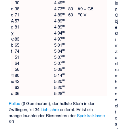
m
30
4,49
le
m
e
38
4,73
80
A9 + G5
n
m
ο
71
4,89
60
F0 V
O
m
A
57
4,89
bj
m
g
81
4,89
e
m
χ
4,94
kt
m
φ
83
4,97
i
m
b
65
5,01
m
m
f
74
5,04
Z
m
51
5,07
e
m
64
5,07
nt
m
56
5,09
ru
m
π
80
5,14
m
m
ω
42
5,20
h
m
63
5,20
a
m
d
36
5,28
n
d
Pollux
(β Geminorum), der hellste Stern in den
el
Zwillingen, ist 34
Lichtjahre
entfernt. Er ist ein
t
orange leuchtender Riesenstern der
Spektralklasse
e
K0.
s