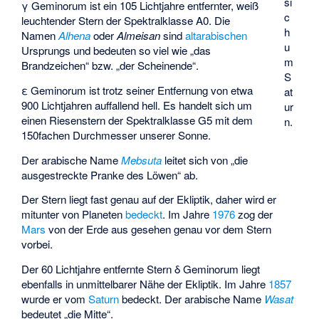
si
γ Geminorum ist ein 105 Lichtjahre entfernter, weiß
c
leuchtender Stern der Spektralklasse A0. Die
h
Namen
Alhena
oder
Almeisan
sind
altarabischen
u
Ursprungs und bedeuten so viel wie „das
m
Brandzeichen“ bzw. „der Scheinende“.
S
ε Geminorum ist trotz seiner Entfernung von etwa
at
900 Lichtjahren auffallend hell. Es handelt sich um
ur
einen Riesenstern der Spektralklasse G5 mit dem
n.
150fachen Durchmesser unserer Sonne.
Der arabische Name
Mebsuta
leitet sich von „die
ausgestreckte Pranke des Löwen“ ab.
Der Stern liegt fast genau auf der Ekliptik, daher wird er
mitunter von Planeten
bedeckt
. Im Jahre
1976
zog der
Mars
von der Erde aus gesehen genau vor dem Stern
vorbei.
Der 60 Lichtjahre entfernte Stern δ Geminorum liegt
ebenfalls in unmittelbarer Nähe der Ekliptik. Im Jahre
1857
wurde er vom
Saturn
bedeckt. Der arabische Name
Wasat
bedeutet „die Mitte“.