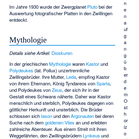
n
Im Jahre 1930 wurde der Zwergplanet
Pluto
bei der
e
Auswertung fotografischer Platten in den Zwillingen
n
entdeckt.
a
uf
g
Mythologie
a
n
Details siehe Artikel:
Dioskuren
g
ü
In der griechischen
Mythologie
waren
Kastor
und
b
Polydeukes
(lat. Pollux) unzertrennliche
er
Zwillingsbrüder. Ihre Mutter,
Leda
, empfing Kastor
d
von ihrem Ehemann, König Tyndareos von
Sparta
,
e
und Polydeukes von
Zeus
, der sich ihr in der
m
Gestalt eines Schwans näherte. Daher war Kastor
O
menschlich und sterblich, Polydeukes dagegen von
st
göttlicher Herkunft und unsterblich. Die Brüder
h
schlossen sich
Iason
und den
Argonauten
bei deren
or
Suche nach dem
goldenen Vlies
an und erlebten
iz
zahlreiche Abenteuer. Aus einem Streit mit ihren
o
Weggefährten, den Zwillingsbrüdern
Lynkeus
und