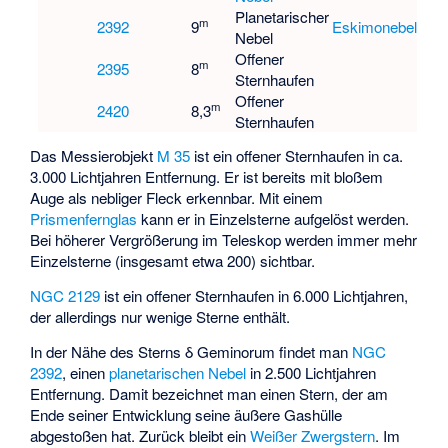
Planetarischer
m
2392
9
Eskimonebel
Nebel
Offener
m
2395
8
Sternhaufen
Offener
m
2420
8,3
Sternhaufen
Das
Messierobjekt
M 35
ist ein offener Sternhaufen in ca.
3.000 Lichtjahren Entfernung. Er ist bereits mit bloßem
Auge als nebliger Fleck erkennbar. Mit einem
Prismenfernglas
kann er in Einzelsterne aufgelöst werden.
Bei höherer Vergrößerung im Teleskop werden immer mehr
Einzelsterne (insgesamt etwa 200) sichtbar.
NGC 2129
ist ein offener Sternhaufen in 6.000 Lichtjahren,
der allerdings nur wenige Sterne enthält.
In der Nähe des Sterns δ Geminorum findet man
NGC
2392
, einen
planetarischen Nebel
in 2.500 Lichtjahren
Entfernung. Damit bezeichnet man einen Stern, der am
Ende seiner Entwicklung seine äußere Gashülle
abgestoßen hat. Zurück bleibt ein
Weißer Zwergstern
. Im