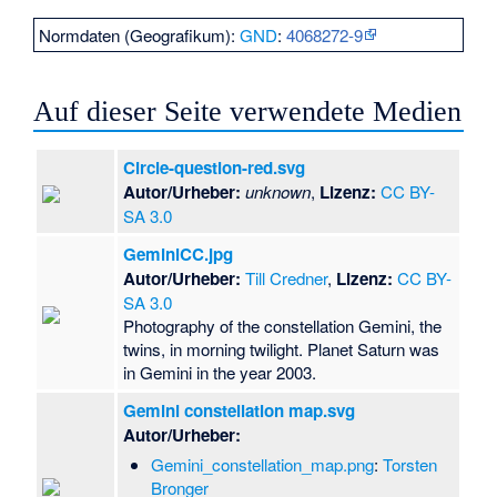
Normdaten (Geografikum):
GND
:
4068272-9
Auf dieser Seite verwendete Medien
Circle-question-red.svg
Autor/Urheber:
unknown
,
Lizenz:
CC BY-
SA 3.0
GeminiCC.jpg
Autor/Urheber:
Till Credner
,
Lizenz:
CC BY-
SA 3.0
Photography of the constellation Gemini, the
twins, in morning twilight. Planet Saturn was
in Gemini in the year 2003.
Gemini constellation map.svg
Autor/Urheber:
Gemini_constellation_map.png
:
Torsten
Bronger