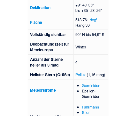
+9° 48′ 35″
Deklination
bis
+35° 23′ 26″
513,761
deg²
Fläche
Rang 30
Voll­stän­dig sicht­bar
90° N bis 54,9° S
Beob­achtungs­zeit für
Winter
Mittel­europa
Anzahl der Sterne
4
heller als 3 mag
Hellster Stern (Größe)
Pollux
(1,16 mag)
Geminiden
Meteorströme
Epsilon-
Geminiden
Fuhrmann
Stier