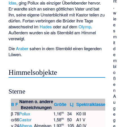
nt
Idas
, ging Pollux als einziger Überlebender hervor.
,
Er wandte sich an seinen göttlichen Vater und bat
w
ihn, seine eigene Unsterblichkeit mit Kastor teilen zu
ie
dürfen. Fortan verbringen die Brüder ihre Tage
e
abwechselnd im
Hades
oder auf dem
Olymp
.
s
Außerdem wurden sie als Sternbild am Himmel
m
verewigt.
it
d
Die
Araber
sahen in dem Sternbild einen liegenden
e
Löwen.
m
bl
Himmelsobjekte
o
ß
e
n
Sterne
A
Namen o. andere
u
B
F
Größe
Lj
Spektralklasse
Bezeichnungen
g
m
β
78
Pollux
1,16
34
K0 III
e
m
α
66
Castor
1,58
50
A1 V
g
m
γ
24
Alhena
, Almeisan
1,93
105
A0 IV
e