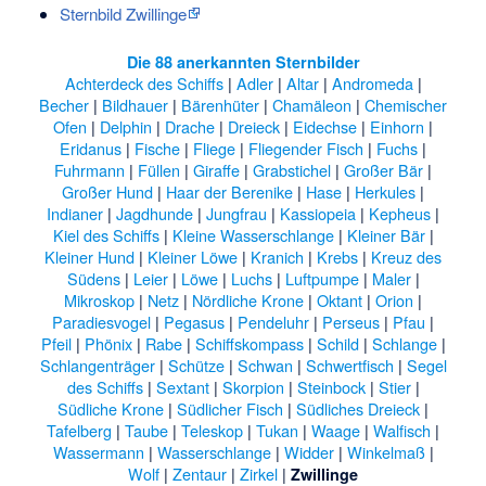
Sternbild Zwillinge
Die 88 anerkannten Sternbilder
Achterdeck des Schiffs
|
Adler
|
Altar
|
Andromeda
|
Becher
|
Bildhauer
|
Bärenhüter
|
Chamäleon
|
Chemischer
Ofen
|
Delphin
|
Drache
|
Dreieck
|
Eidechse
|
Einhorn
|
Eridanus
|
Fische
|
Fliege
|
Fliegender Fisch
|
Fuchs
|
Fuhrmann
|
Füllen
|
Giraffe
|
Grabstichel
|
Großer Bär
|
Großer Hund
|
Haar der Berenike
|
Hase
|
Herkules
|
Indianer
|
Jagdhunde
|
Jungfrau
|
Kassiopeia
|
Kepheus
|
Kiel des Schiffs
|
Kleine Wasserschlange
|
Kleiner Bär
|
Kleiner Hund
|
Kleiner Löwe
|
Kranich
|
Krebs
|
Kreuz des
Südens
|
Leier
|
Löwe
|
Luchs
|
Luftpumpe
|
Maler
|
Mikroskop
|
Netz
|
Nördliche Krone
|
Oktant
|
Orion
|
Paradiesvogel
|
Pegasus
|
Pendeluhr
|
Perseus
|
Pfau
|
Pfeil
|
Phönix
|
Rabe
|
Schiffskompass
|
Schild
|
Schlange
|
Schlangenträger
|
Schütze
|
Schwan
|
Schwertfisch
|
Segel
des Schiffs
|
Sextant
|
Skorpion
|
Steinbock
|
Stier
|
Südliche Krone
|
Südlicher Fisch
|
Südliches Dreieck
|
Tafelberg
|
Taube
|
Teleskop
|
Tukan
|
Waage
|
Walfisch
|
Wassermann
|
Wasserschlange
|
Widder
|
Winkelmaß
|
Wolf
|
Zentaur
|
Zirkel
|
Zwillinge