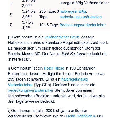
μ
unregelmäßig Veränderlicher
m
3,00
3,24 bis
235 Tage, 3
halbregelmäßig
,
η
m
3,96
Tage
bedeckungsveränderlich
3,7 bis
ζ
10,15 Tage
Bedeckungsveränderlicher
m
4,2
μ Geminorum ist ein
veränderlicher Stern
, dessen
Helligkeit sich ohne erkennbare Regelmäßigkeit verändert.
Es handelt sich um einen tiefrot leuchtenden Stern der
Spektralklasse M0. Der Name
Tejat Posterior
bedeutet der
„hintere Fuß“.
η Geminorum ist ein
Roter Riese
in 190 Lichtjahren
Entfernung, dessen Helligkeit mit einer Periode von etwa
235 Tagen schwankt. Er ist ein
halbregelmäßig
Veränderlicher
(Typ SRc). Darüber hinaus ist er ein
bedeckungsveränderlicher
Stern, da er von einem
lichtschwachen Begleiter umkreist wird, der ihn etwa alle
drei Tage teilweise bedeckt.
ζ Geminorum ist ein 1200 Lichtjahre entfernter
veränderlicher Stern vom Typ der
Delta-Cepheiden
. Der