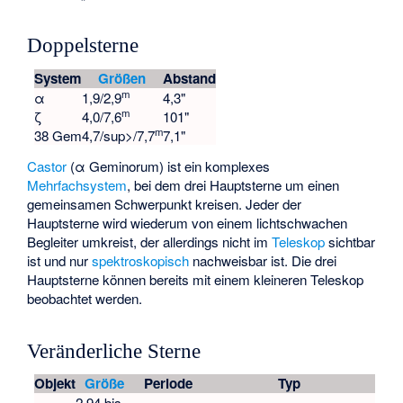
Doppelsterne
System
Größen
Abstand
m
α
1,9/2,9
4,3"
m
ζ
4,0/7,6
101"
m
38 Gem
4,7/sup>/7,7
7,1"
Castor
(α Geminorum) ist ein komplexes
Mehrfachsystem
, bei dem drei Hauptsterne um einen
gemeinsamen Schwerpunkt kreisen. Jeder der
Hauptsterne wird wiederum von einem lichtschwachen
Begleiter umkreist, der allerdings nicht im
Teleskop
sichtbar
ist und nur
spektroskopisch
nachweisbar ist. Die drei
Hauptsterne können bereits mit einem kleineren Teleskop
beobachtet werden.
Veränderliche Sterne
Objekt
Größe
Periode
Typ
2,94 bis