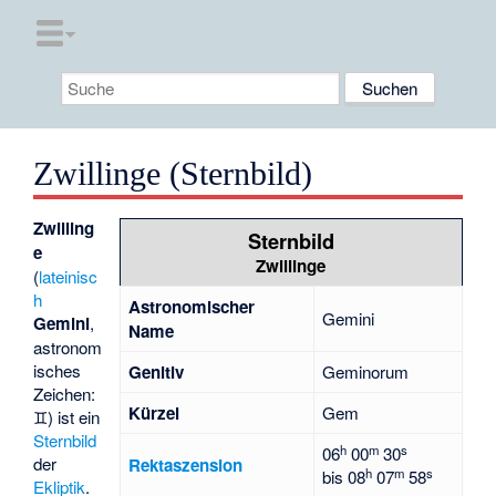
Zwillinge (Sternbild)
Zwilling
Sternbild
e
Zwillinge
(
lateinisc
h
Astronomischer
Gemini
Gemini
,
Name
astronom
isches
Genitiv
Geminorum
Zeichen:
Kürzel
Gem
♊) ist ein
Sternbild
h
m
s
06
00
30
der
Rektaszension
h
m
s
bis
08
07
58
Ekliptik
.