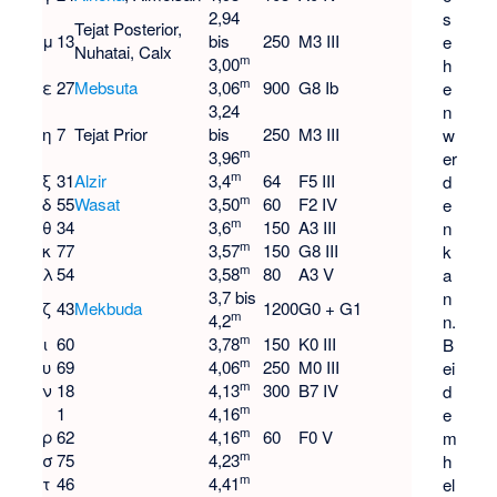
2,94
s
Tejat Posterior
,
μ
13
bis
250
M3 III
e
Nuhatai, Calx
m
3,00
h
m
ε
27
Mebsuta
3,06
900
G8 Ib
e
3,24
n
η
7
Tejat Prior
bis
250
M3 III
w
m
3,96
er
m
ξ
31
Alzir
3,4
64
F5 III
d
m
δ
55
Wasat
3,50
60
F2 IV
e
m
θ
34
3,6
150
A3 III
n
m
κ
77
3,57
150
G8 III
k
m
λ
54
3,58
80
A3 V
a
3,7 bis
n
ζ
43
Mekbuda
1200
G0 + G1
m
4,2
n.
m
ι
60
3,78
150
K0 III
B
m
υ
69
4,06
250
M0 III
ei
m
ν
18
4,13
300
B7 IV
d
m
1
4,16
e
m
ρ
62
4,16
60
F0 V
m
m
σ
75
4,23
h
m
τ
46
4,41
el