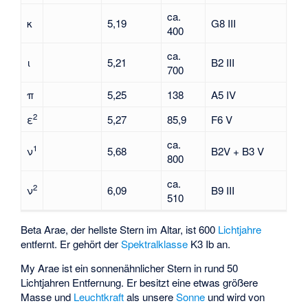
ca.
κ
5,19
G8 III
400
ca.
ι
5,21
B2 III
700
π
5,25
138
A5 IV
2
ε
5,27
85,9
F6 V
ca.
1
ν
5,68
B2V + B3 V
800
ca.
2
ν
6,09
B9 III
510
Beta Arae, der hellste Stern im Altar, ist 600
Lichtjahre
entfernt. Er gehört der
Spektralklasse
K3 Ib an.
My Arae ist ein sonnenähnlicher Stern in rund 50
Lichtjahren Entfernung. Er besitzt eine etwas größere
Masse und
Leuchtkraft
als unsere
Sonne
und wird von