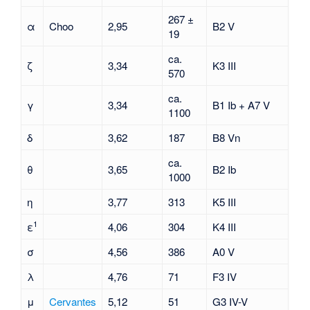
267 ±
α
Choo
2,95
B2 V
19
ca.
ζ
3,34
K3 III
570
ca.
γ
3,34
B1 Ib + A7 V
1100
δ
3,62
187
B8 Vn
ca.
θ
3,65
B2 Ib
1000
η
3,77
313
K5 III
1
ε
4,06
304
K4 III
σ
4,56
386
A0 V
λ
4,76
71
F3 IV
μ
Cervantes
5,12
51
G3 IV-V