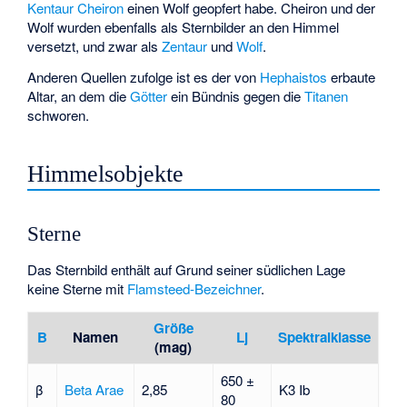
Kentaur
Cheiron
einen Wolf geopfert habe. Cheiron und der
Wolf wurden ebenfalls als Sternbilder an den Himmel
versetzt, und zwar als
Zentaur
und
Wolf
.
Anderen Quellen zufolge ist es der von
Hephaistos
erbaute
Altar, an dem die
Götter
ein Bündnis gegen die
Titanen
schworen.
Himmelsobjekte
Sterne
Das Sternbild enthält auf Grund seiner südlichen Lage
keine Sterne mit
Flamsteed-Bezeichner
.
Größe
B
Namen
Lj
Spektralklasse
(mag)
650 ±
β
Beta Arae
2,85
K3 Ib
80