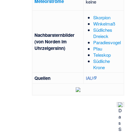
Meteorströme
keine
Skorpion
Winkelmaß
Südliches
Nachbarsternbilder
Dreieck
(von Norden im
Paradiesvogel
Uhrzeigersinn)
Pfau
Teleskop
Südliche
Krone
Quellen
IAU
D
a
s
S