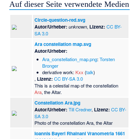
Auf dieser Seite verwendete Medien
Circle-question-red.svg
Autor/Urheber:
unknown
,
Lizenz:
CC BY-
SA 3.0
Ara constellation map.svg
Autor/Urheber:
Ara_constellation_map.png
:
Torsten
Bronger
derivative work:
Kxx
(
talk
)
,
Lizenz:
CC BY-SA 3.0
This is a celestial map of the constellation
Ara
, the Altar.
Constellation Ara.jpg
Autor/Urheber:
Till Credner
,
Lizenz:
CC BY-
SA 3.0
Photo of the constellation Ara, the Altar
Ioannis Bayeri Rhainani Vranometria 1661