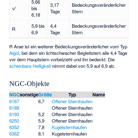
5,66
3,17
Bedeckungsveränderlicher
ν¹
bis
Tage
Stern
6,18
5,9 bis
4,4
Bedeckungsveränderlicher
R
6,9
Tage
Stern
R Arae
ist ein weiterer Bedeckungsveränderlicher vom Typ
Algol
, bei dem ein lichtschwacher Begleitstern alle 4,4 Tage
vor dem Hauptstern vorbeizieht und ihn bedeckt. Die
scheinbare Helligkeit
nimmt dabei von 5,9 auf 6,9 ab.
NGC-Objekte
NGC
sonstige
Größe
Typ
Name
6167
6,7
Offener Sternhaufen
6188
Offener Sternhaufen
6193
5,2
Offener Sternhaufen
6250
5,9
Offener Sternhaufen
6352
7,8
Kugelsternhaufen
6362
8,1
Kugelsternhaufen