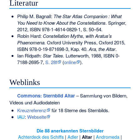
Literatur
Philip M. Bagnall:
The Star Atlas Companion : What
You Need to Know About the Constellations.
Springer,
2012,
ISBN 978-1-4614-0829-1
, S. 50–54.
Robin Hard:
Constellation Myths, with Aratus's
Phaenomena.
Oxford University Press, Oxford 2015,
ISBN 978-0-19-871698-3
, Kap. 40.
Ara, the Altar
.
Ian Ridpath:
Star Tales.
Lutterworth, 1988,
ISBN 0-
7188-2695-7
,
S. 28f
(
online
).
Weblinks
Commons
: Sternbild Altar
– Sammlung von Bildern,
Videos und Audiodateien
Kreuzreferenz
für 18 Sterne des Sternbilds.
IAU
:
Webseite
Die 88 anerkannten Sternbilder
Achterdeck des Schiffs
|
Adler
|
|
Andromeda
|
Altar