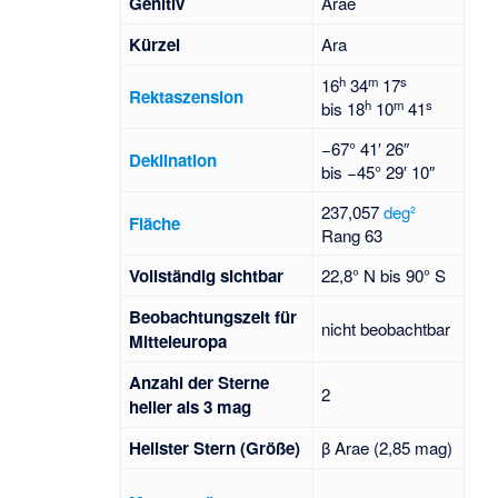
Genitiv
Arae
Kürzel
Ara
h
m
s
16
34
17
Rektaszension
h
m
s
bis
18
10
41
−67° 41′ 26″
Deklination
bis
−45° 29′ 10″
237,057
deg²
Fläche
Rang 63
Voll­stän­dig sicht­bar
22,8° N bis 90° S
Beob­achtungs­zeit für
nicht beobachtbar
Mittel­europa
Anzahl der Sterne
2
heller als 3 mag
Hellster Stern (Größe)
β Arae (2,85 mag)