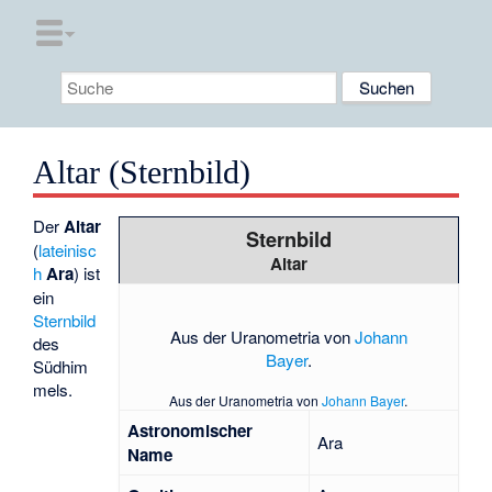
Altar (Sternbild)
Der
Altar
Sternbild
(
lateinisc
Altar
h
Ara
) ist
ein
Sternbild
Aus der Uranometria von
Johann
des
Bayer
.
Südhim
mels.
Aus der Uranometria von
Johann Bayer
.
Astronomischer
Ara
Name