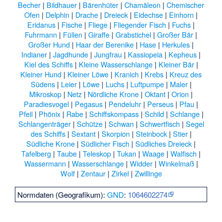
Becher
|
Bildhauer
|
Bärenhüter
|
Chamäleon
|
Chemischer
Ofen
|
Delphin
|
Drache
|
Dreieck
|
Eidechse
|
Einhorn
|
Eridanus
|
Fische
|
Fliege
|
Fliegender Fisch
|
Fuchs
|
Fuhrmann
|
Füllen
|
Giraffe
|
Grabstichel
|
Großer Bär
|
Großer Hund
|
Haar der Berenike
|
Hase
|
Herkules
|
Indianer
|
Jagdhunde
|
Jungfrau
|
Kassiopeia
|
Kepheus
|
Kiel des Schiffs
|
Kleine Wasserschlange
|
Kleiner Bär
|
Kleiner Hund
|
Kleiner Löwe
|
Kranich
|
Krebs
|
Kreuz des
Südens
|
Leier
|
Löwe
|
Luchs
|
Luftpumpe
|
Maler
|
Mikroskop
|
Netz
|
Nördliche Krone
|
Oktant
|
Orion
|
Paradiesvogel
|
Pegasus
|
Pendeluhr
|
Perseus
|
Pfau
|
Pfeil
|
Phönix
|
Rabe
|
Schiffskompass
|
Schild
|
Schlange
|
Schlangenträger
|
Schütze
|
Schwan
|
Schwertfisch
|
Segel
des Schiffs
|
Sextant
|
Skorpion
|
Steinbock
|
Stier
|
Südliche Krone
|
Südlicher Fisch
|
Südliches Dreieck
|
Tafelberg
|
Taube
|
Teleskop
|
Tukan
|
Waage
|
Walfisch
|
Wassermann
|
Wasserschlange
|
Widder
|
Winkelmaß
|
Wolf
|
Zentaur
|
Zirkel
|
Zwillinge
Normdaten (Geografikum):
GND
:
1064602274