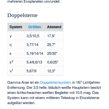
mehreren Exoplaneten umrundet.
Doppelsterne
System
Größen
Abstand
γ
3,5/10,5
17,9
"
η
3,77/14
25,7"
κ
5,19/14/14
25/30"
2
ε
5,4/8,6/13
0,6/25"
1
ν
5,67/9
12,3"
Gamma Arae
ist ein
Doppelsternsystem
in 187 Lichtjahren
Entfernung. Der 3,5 helle, bläulich-weiße Hauptstern besitzt
einen lichtschwachen weißen Begleiter mit 10,5 mag. Das
System kann mit einem mittleren Teleskop in Einzelsterne
aufgelöst werden.