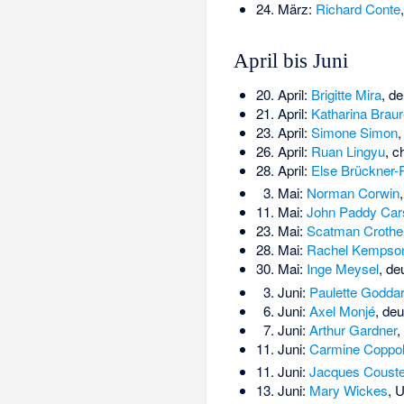
24. März:
Richard Conte
April bis Juni
20. April:
Brigitte Mira
, d
21. April:
Katharina Brau
23. April:
Simone Simon
,
26. April:
Ruan Lingyu
, c
28. April:
Else Brückner-
3. Mai:
Norman Corwin
11. Mai:
John Paddy Cars
23. Mai:
Scatman Crothe
28. Mai:
Rachel Kempso
30. Mai:
Inge Meysel
, de
3. Juni:
Paulette Godda
6. Juni:
Axel Monjé
, de
7. Juni:
Arthur Gardner
,
11. Juni:
Carmine Coppo
11. Juni:
Jacques Coust
13. Juni:
Mary Wickes
, 