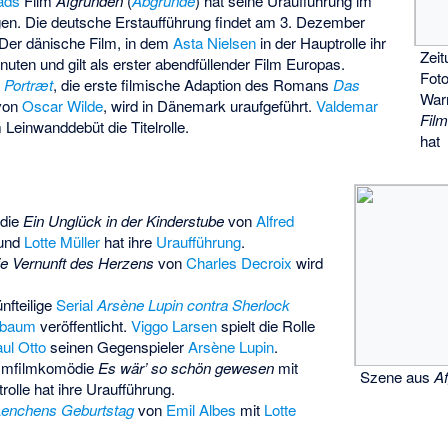
ads
Film
Afgrunden
(
Abgründe
) hat seine Uraufführung im
n. Die deutsche Erstaufführung findet am 3. Dezember
. Der dänische Film, in dem
Asta Nielsen
in der Hauptrolle ihr
Zei
inuten und gilt als erster abendfüllender Film Europas.
Fot
 Portræt
, die erste filmische Adaption des Romans
Das
War
von
Oscar Wilde
, wird in Dänemark uraufgeführt.
Valdemar
Fil
 Leinwanddebüt die Titelrolle.
hat
ödie
Ein Unglück in der Kinderstube
von
Alfred
und
Lotte Müller
hat ihre
Uraufführung
.
e Vernunft des Herzens
von
Charles Decroix
wird
nfteilige
Serial
Arsène Lupin contra Sherlock
nbaum
veröffentlicht.
Viggo Larsen
spielt die Rolle
ul Otto
seinen Gegenspieler
Arsène Lupin
.
mmfilmkomödie
Es wär’ so schön gewesen
mit
Szene aus
A
rolle hat ihre Uraufführung.
Lenchens Geburtstag
von
Emil Albes
mit
Lotte