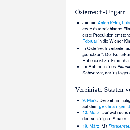
Österreich-Ungarn
Januar:
Anton Kolm
,
Lui
erste österreichische Fi
erste Produktion entste
Februar
in die Wiener Ki
In Österreich verbietet a
„schützen“. Der Kulturka
Höhepunkt zu. Filmschaf
Im Rahmen eines
Pikant
Schwarzer
, der im folge
Vereinigte Staaten 
9. März
: Der zehnminüti
auf dem
gleichnamigen 
10. März
: Der wahrschein
den Vereinigten Staaten u
18. März
: Mit
Frankenste