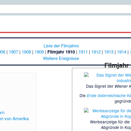
Liste der Filmjahre
906
|
1907
|
1908
|
1909
|
Filmjahr 1910
|
1911
|
1912
|
1913
|
1914
|
Weitere Ereignisse
Filmjahr
Das Signet der
Wiener K
Die
Erste österreichische Ki
gegründe
arn
ten von Amerika
Werbeanzeige für die
in Ko
Abgründe