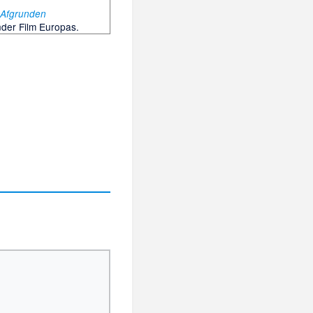
m
Afgrunden
ender Film Europas.