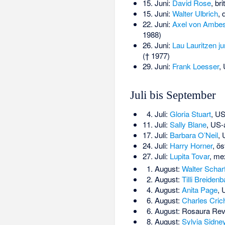
15. Juni:
David Rose
, br
15. Juni:
Walter Ulbrich
, 
22. Juni:
Axel von Ambe
1988)
26. Juni:
Lau Lauritzen ju
(† 1977)
29. Juni:
Frank Loesser
,
Juli bis September
4. Juli:
Gloria Stuart
, US
11. Juli:
Sally Blane
, US-
17. Juli:
Barbara O’Neil
, 
24. Juli:
Harry Horner
, ö
27. Juli:
Lupita Tovar
, me
1. August:
Walter Schar
2. August:
Tilli Breiden
4. August:
Anita Page
, 
6. August:
Charles Cric
6. August:
Rosaura Rev
8. August:
Sylvia Sidne