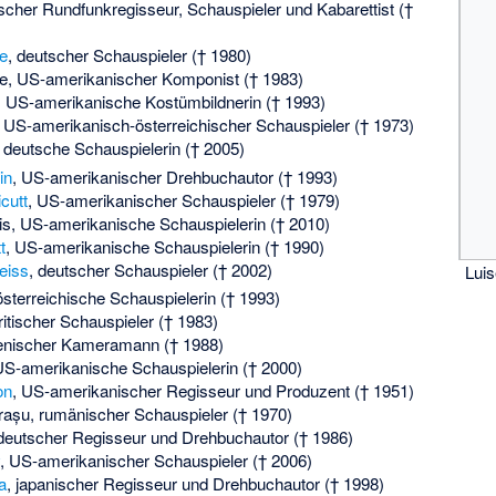
tscher Rundfunkregisseur, Schauspieler und Kabarettist (†
e
, deutscher Schauspieler († 1980)
e
, US-amerikanischer Komponist († 1983)
, US-amerikanische Kostümbildnerin († 1993)
, US-amerikanisch-österreichischer Schauspieler († 1973)
, deutsche Schauspielerin († 2005)
in
, US-amerikanischer Drehbuchautor († 1993)
cutt
, US-amerikanischer Schauspieler († 1979)
is
, US-amerikanische Schauspielerin († 2010)
t
, US-amerikanische Schauspielerin († 1990)
eiss
, deutscher Schauspieler († 2002)
Luis
österreichische Schauspielerin († 1993)
britischer Schauspieler († 1983)
lienischer Kameramann († 1988)
US-amerikanische Schauspielerin († 2000)
on
, US-amerikanischer Regisseur und Produzent († 1951)
rașu
, rumänischer Schauspieler († 1970)
 deutscher Regisseur und Drehbuchautor († 1986)
, US-amerikanischer Schauspieler († 2006)
a
, japanischer Regisseur und Drehbuchautor († 1998)