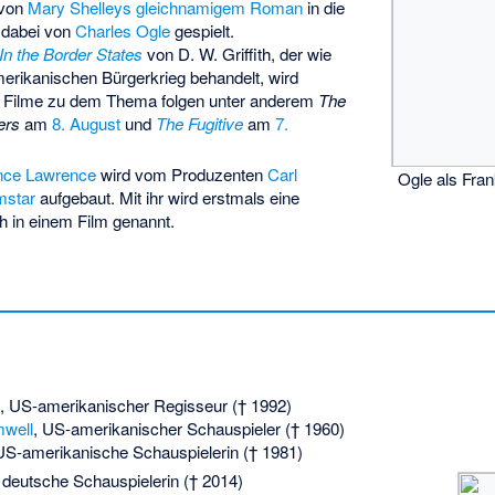
 von
Mary Shelleys
gleichnamigem Roman
in die
 dabei von
Charles Ogle
gespielt.
In the Border States
von D. W. Griffith, der wie
merikanischen Bürgerkrieg behandelt, wird
ere Filme zu dem Thema folgen unter anderem
The
ers
am
8. August
und
The Fugitive
am
7.
nce Lawrence
wird vom Produzenten
Carl
Ogle als Fra
mstar
aufgebaut. Mit ihr wird erstmals eine
h in einem Film genannt.
, US-amerikanischer Regisseur († 1992)
mwell
, US-amerikanischer Schauspieler († 1960)
US-amerikanische Schauspielerin († 1981)
, deutsche Schauspielerin († 2014)