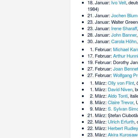
18. Januar:
Ivo Veit
, deu
1984)
21. Januar:
Jochen Blum
23. Januar:
Walter Green
23. Januar:
Irene Sharaff
28. Januar:
John Banner
30. Januar:
Carola Höhn
1. Februar:
Michael Kan
17. Februar:
Arthur Hunni
19. Februar:
Dorothy Jan
27. Februar:
Joan Bennet
27. Februar:
Wolfgang Pr
1. März:
Olly von Flint
, 
1. März:
David Niven
, 
2. März:
Aldo Tonti
, ita
8. März:
Claire Trevor
, 
9. März:
S. Sylvan Sim
21. März:
Ștefan Ciubotă
22. März:
Ulrich Erfurth
,
22. März:
Herbert Rudley
23. März:
Akira Kurosaw