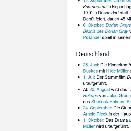
12. September
:
Urban G
Kosmorama
in Kopenhage
1910 in Düsseldorf statt
Debüt feiert, dauert 45 M
6. Oktober
:
Dorian Grays
Bildnis des Dorian Gray
Psilander
spielt in seinem
Deutschland
25. Juni
: Die Kinderkom
Duskes
mit
Hilde Müller
1. Juli
: Der Stummfilm
Di
uraufgeführt.
Ab
20. August
wird das fü
Holmes
von
Jules Gree
des
Sherlock Holmes
,
Pa
24. September
: Die Stu
Arnold Rieck
in der Haupt
1. Oktober
: Das Drama
Müller
wird uraufgeführt.