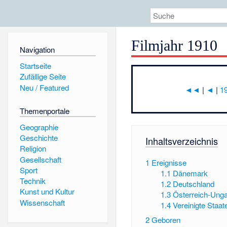
Filmjahr 1910
Navigation
Startseite
Zufällige Seite
Neu / Featured
◄◄
|
◄
|
1
Themenportale
Geographie
Geschichte
Inhaltsverzeichnis
Religion
Gesellschaft
1
Ereignisse
Sport
1.1
Dänemark
Technik
1.2
Deutschland
Kunst und Kultur
1.3
Österreich-Ung
Wissenschaft
1.4
Vereinigte Staa
2
Geboren