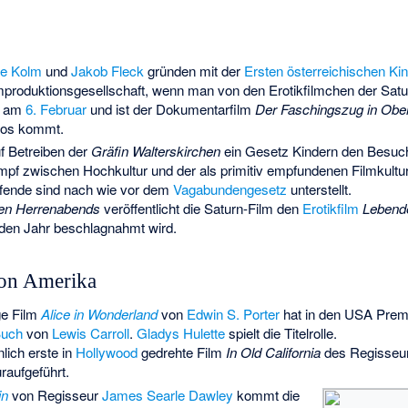
se Kolm
und
Jakob Fleck
gründen mit der
Ersten österreichischen Kin
lmproduktionsgesellschaft, wenn man von den Erotikfilmchen der
Satu
ht am
6. Februar
und ist der Dokumentarfilm
Der Faschingszug in Ober-
nos kommt.
uf Betreiben der
Gräfin Walterskirchen
ein Gesetz Kindern den Besuch
mpf zwischen Hochkultur und der als primitiv empfundenen Filmkultur
fende sind nach wie vor dem
Vagabundengesetz
unterstellt.
en Herrenabends
veröffentlicht die
Saturn-Film
den
Erotikfilm
Lebend
nden Jahr beschlagnahmt wird.
von Amerika
ge Film
Alice in Wonderland
von
Edwin S. Porter
hat in den USA Premi
Buch
von
Lewis Carroll
.
Gladys Hulette
spielt die Titelrolle.
lich erste in
Hollywood
gedrehte Film
In Old California
des Regisseu
raufgeführt.
in
von Regisseur
James Searle Dawley
kommt die