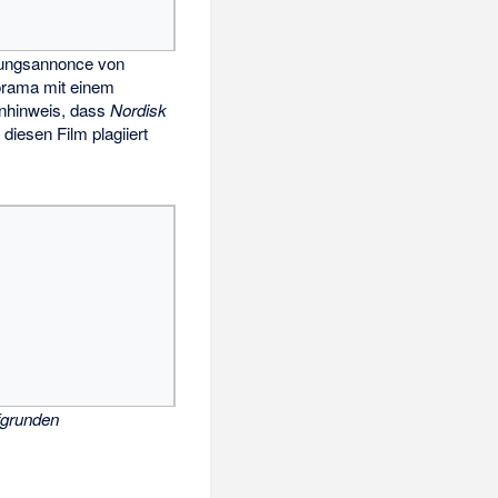
tungsannonce von
orama mit einem
nhinweis, dass
Nordisk
m
diesen Film plagiiert
fgrunden