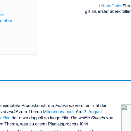
Urban Gads
Fil
gilt als erster abendfüll
ber
zember
beheimatete Produktionsfirma
Fotorama
veröffentlicht den
avehandel
zum Thema
Mädchenhandel
. Am
2. August
k Film
der etwa doppelt so lange Film
Die weiße Sklavin
von
n Thema, was zu einem Plagiatsprozess führt.