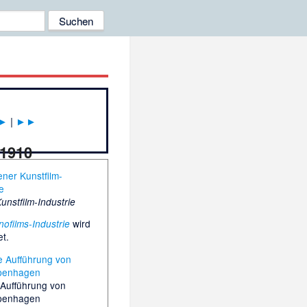
►
|
►►
 1910
unstfilm-Industrie
wird
nofilms-Industrie
t.
 Aufführung von
penhagen