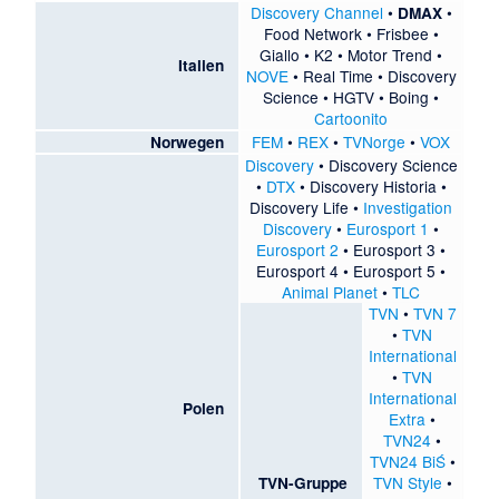
Discovery Channel
•
•
DMAX
Food Network
•
Frisbee
•
Giallo
•
K2
•
Motor Trend
•
Italien
NOVE
•
Real Time
• Discovery
Science • HGTV •
Boing
•
Cartoonito
FEM
•
REX
•
TVNorge
•
VOX
Norwegen
Discovery
•
Discovery Science
•
DTX
•
Discovery Historia
•
Discovery Life
•
Investigation
Discovery
•
Eurosport 1
•
Eurosport 2
•
Eurosport 3
•
Eurosport 4
•
Eurosport 5
•
Animal Planet
•
TLC
TVN
•
TVN 7
•
TVN
International
•
TVN
International
Polen
Extra
•
TVN24
•
TVN24 BiŚ
•
TVN Style
•
TVN-Gruppe