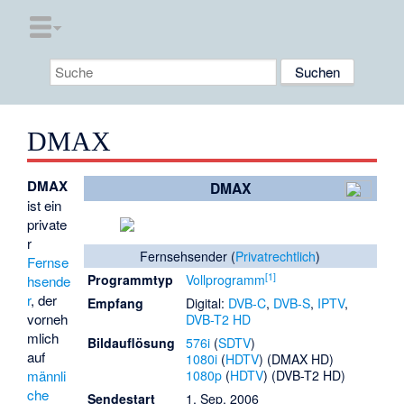
DMAX
DMAX
DMAX
ist ein
private
r
Fernsehsender (
Privatrechtlich
)
Fernse
[
1
]
Programmtyp
Vollprogramm
hsende
r
, der
Empfang
Digital:
DVB-C
,
DVB-S
,
IPTV
,
vorneh
DVB-T2 HD
mlich
Bildauflösung
576i
(
SDTV
)
auf
1080i
(
HDTV
) (DMAX HD)
männli
1080p
(
HDTV
) (DVB-T2 HD)
che
Sendestart
1. Sep. 2006