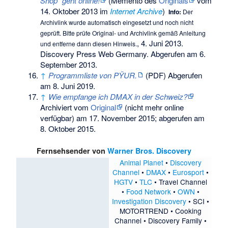
Shop“ geht online!
(
Memento
des
Originals
vom
14. Oktober 2013 im
Internet Archive
)
Info:
Der
Archivlink wurde automatisch eingesetzt und noch nicht
geprüft. Bitte prüfe Original- und Archivlink gemäß
Anleitung
, 4. Juni 2013.
und entferne dann diesen Hinweis.
Discovery Press Web Germany. Abgerufen am 6.
September 2013.
↑
Programmliste von PŸUR.
(PDF)
Abgerufen
am 8. Juni 2019
.
↑
Wie empfange ich DMAX in der Schweiz?
Archiviert vom
Original
(nicht mehr online
verfügbar) am
17. November 2015
;
abgerufen am
8. Oktober 2015
.
Fernsehsender von
Warner Bros. Discovery
Animal Planet
•
Discovery
Channel
•
DMAX
•
Eurosport
•
HGTV
•
TLC
•
Travel Channel
•
Food Network
•
OWN
•
Investigation Discovery
•
SCI
•
MOTORTREND
•
Cooking
Channel
•
Discovery Family
•