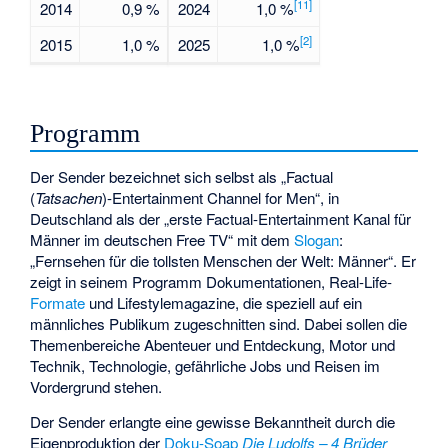
[
11
]
2014
0,9 %
2024
1,0 %
[
2
]
2015
1,0 %
2025
1,0 %
Programm
Der Sender bezeichnet sich selbst als „Factual
(
Tatsachen
)-Entertainment Channel for Men“, in
Deutschland als der „erste Factual-Entertainment Kanal für
Männer im deutschen Free TV“ mit dem
Slogan
:
„Fernsehen für die tollsten Menschen der Welt: Männer“. Er
zeigt in seinem Programm Dokumentationen, Real-Life-
Formate
und Lifestylemagazine, die speziell auf ein
männliches Publikum zugeschnitten sind. Dabei sollen die
Themenbereiche Abenteuer und Entdeckung, Motor und
Technik, Technologie, gefährliche Jobs und Reisen im
Vordergrund stehen.
Der Sender erlangte eine gewisse Bekanntheit durch die
Eigenproduktion der
Doku-Soap
Die Ludolfs – 4 Brüder