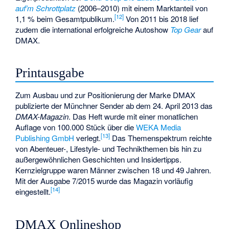
auf’m Schrottplatz
(2006–2010) mit einem Marktanteil von
[
12
]
1,1 % beim Gesamtpublikum.
Von 2011 bis 2018 lief
zudem die international erfolgreiche Autoshow
Top Gear
auf
DMAX.
Printausgabe
Zum Ausbau und zur Positionierung der Marke DMAX
publizierte der Münchner Sender ab dem 24. April 2013 das
DMAX-Magazin
. Das Heft wurde mit einer monatlichen
Auflage von 100.000 Stück über die
WEKA Media
[
13
]
Publishing GmbH
verlegt.
Das Themenspektrum reichte
von Abenteuer-, Lifestyle- und Technikthemen bis hin zu
außergewöhnlichen Geschichten und Insidertipps.
Kernzielgruppe waren Männer zwischen 18 und 49 Jahren.
Mit der Ausgabe 7/2015 wurde das Magazin vorläufig
[
14
]
eingestellt.
DMAX Onlineshop