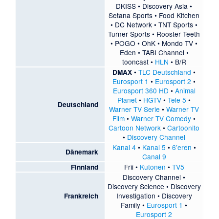
DKISS
•
Discovery Asia
•
Setana Sports
•
Food Kitchen
•
DC Network
•
TNT Sports
•
Turner Sports
•
Rooster Teeth
•
POGO
•
OhK
•
Mondo TV
•
Eden
•
TABI Channel
•
tooncast
•
HLN
•
B/R
•
TLC Deutschland
•
DMAX
Eurosport 1
•
Eurosport 2
•
Eurosport 360 HD
•
Animal
Planet
•
HGTV
•
Tele 5
•
Deutschland
Warner TV Serie
•
Warner TV
Film
•
Warner TV Comedy
•
Cartoon Network
•
Cartoonito
•
Discovery Channel
Kanal 4
•
Kanal 5
•
6’eren
•
Dänemark
Canal 9
Frii
•
Kutonen
•
TV5
Finnland
Discovery Channel •
Discovery Science •
Discovery
Investigation
• Discovery
Frankreich
Family •
Eurosport 1
•
Eurosport 2