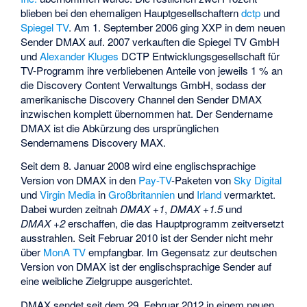
blieben bei den ehemaligen Hauptgesellschaftern
dctp
und
Spiegel TV
. Am 1. September 2006 ging XXP in dem neuen
Sender DMAX auf. 2007 verkauften die Spiegel TV GmbH
und
Alexander Kluges
DCTP Entwicklungsgesellschaft für
TV-Programm ihre verbliebenen Anteile von jeweils 1 % an
die Discovery Content Verwaltungs GmbH, sodass der
amerikanische Discovery Channel den Sender DMAX
inzwischen komplett übernommen hat. Der Sendername
DMAX ist die Abkürzung des ursprünglichen
Sendernamens Discovery MAX.
Seit dem 8. Januar 2008 wird eine englischsprachige
Version von
DMAX
in den
Pay-TV
-Paketen von
Sky Digital
und
Virgin Media
in
Großbritannien
und
Irland
vermarktet.
Dabei wurden zeitnah
DMAX +1
,
DMAX +1.5
und
DMAX +2
erschaffen, die das Hauptprogramm zeitversetzt
ausstrahlen. Seit Februar 2010 ist der Sender nicht mehr
über
MonA TV
empfangbar. Im Gegensatz zur deutschen
Version von DMAX ist der englischsprachige Sender auf
eine weibliche Zielgruppe ausgerichtet.
DMAX sendet seit dem 29. Februar 2012 in einem neuen