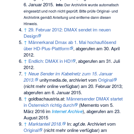
6. Januar 2015
.
Info:
Der Archivlink wurde automatisch
eingesetzt und noch nicht geprüft. Bitte prüfe Original- und
Archivlink gemäß
Anleitung
und entferne dann diesen
Hinweis.
↑
29. Februar 2012: DMAX sendet im neuen
Design
↑
Männerkanal Dmax ab 1. Mai hochauflösend
über HD-Plus-Plattform
, abgerufen am 30. April
2012.
↑
Endlich: DMAX in HD!
, abgerufen am 31. Juli
2012.
↑
Neue Sender im Kabelnetz zum 15. Januar
2013.
unitymedia.de, archiviert vom
Original
(nicht mehr online verfügbar) am
20. Februar 2013
;
abgerufen am 6. Januar 2015
.
↑
goldbachaustria.at:
Männersender DMAX startet
in Österreich richtig durch
(
Memento
vom 5.
März 2016 im
Internet Archive
), abgerufen am 23.
August 2015
↑
Marktanteil 2018.
In:
agf.de.
Archiviert vom
Original
(nicht mehr online verfügbar) am