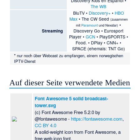
Discovery Kids en Español
•
The WB
BluTV
•
Discovery+
•
HBO
Max
•
The CW Seed
(zusammen
•
mit
Paramount
und
Nexstar
)
Discovery Go
•
Eurosport
Streaming
Player
•
GCN
•
PlaySPORTS
•
Food.
•
DPlay
•
CNN+
•
SPACE
(ehemals: TNT Go)
*
nur noch über Webcast zu empfangen, einem norwegischen
IPTV-Dienst
Auf dieser Seite verwendete Medien
Font Awesome 5 solid broadcast-
tower.svg
(c) Font Awesome Free 5.2.0 by
@fontawesome -
https://fontawesome.com
,
CC BY 4.0
A solid-weight icon from Font Awesome, a
free web icon font.