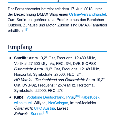
Der Fernsehsender betreibt seit dem 17. Juni 2013 unter
der Bezeichnung DMAX Shop einen
Online-Versandhandel
.
Zum Sortiment gehören u. a. Produkte aus den Bereichen
Outdoor, Zuhause und Motor. Zudem sind DMAX-Fanartikel
[
15
]
erhältlich.
Empfang
Satellit:
Astra 19,2° Ost, Frequenz: 12.480 MHz,
Vertikal, 27.500 kSym/s, FEC: 3/4, DVB-S QPSK
Österreich
: Astra 19,2° Ost, Frequenz: 12148 MHz,
Horizontal, Symbolrate: 27500, FEC: 3/4;
HD-Version (Deutschland und Österreich)
: Astra 19,2°
Ost, DVB-S2, Frequenz: 12574 MHz, Horizontal,
Symbolrate: 22000, FEC: 2/3
[
16
]
Kabel
:
Vodafone Deutschland
,
Pÿur
,
KabelKiosk
,
wilhelm.tel
, Willy.tel,
NetCologne
, ImmoMediaNet
Österreich
:
UPC Austria
, Liwest
[
17
]
Schweiz
:
Sunrise