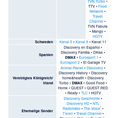
TVN Turbo
•
TTV
•
Food
Network
•
Travel
Channel
•
TVN Fabuła
•
Mango
•
HGTV
Kanal 5
•
Kanal 9
•
Kanal 11
Schweden
Discovery en Español
•
Discovery Familia
•
DKiss
•
Spanien
•
Eurosport 1
•
DMAX
Eurosport 2
•
El Garage TV
Animal Planet
•
Discovery
•
Discovery History
•
Discovery
home&health
•
Discovery
Vereinigtes Königreich/
Turbo
•
•
Good Food
•
Irland
DMAX
Home
•
QUEST
•
QUEST RED
•
Really
•
TLC
•
HGTV
Discovery Geschichte
•
Discovery HD
•
NTL
*
Radomsko
•
The Voice
•
Ehemalige Sender
7’eren
•
Travel Channel
•