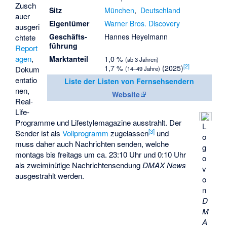
Zusch
Sitz
München
,
Deutschland
auer
Eigentümer
Warner Bros. Discovery
ausgeri
Geschäfts­
Hannes Heyelmann
chtete
führung
Report
agen
,
Marktanteil
1,0 %
(ab 3 Jahren)
[
2
]
1,7 %
(2025)
Dokum
(14–49 Jahre)
entatio
Liste der Listen von Fernsehsendern
nen,
Website
Real-
Life-
Programme und Lifestylemagazine ausstrahlt. Der
L
[
3
]
Sender ist als
Vollprogramm
zugelassen
und
o
muss daher auch Nachrichten senden, welche
g
montags bis freitags um ca. 23:10 Uhr und 0:10 Uhr
o
als zweiminütige Nachrichtensendung
DMAX News
v
ausgestrahlt werden.
o
n
D
M
A