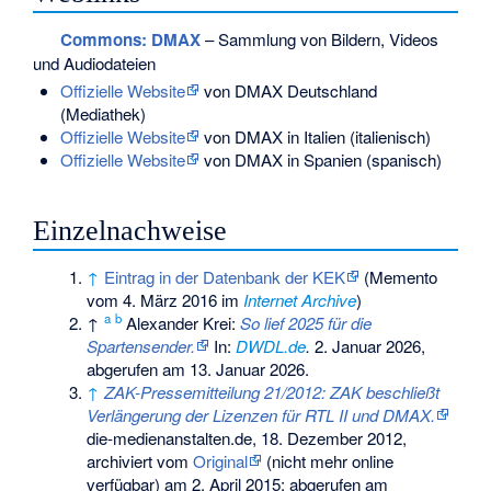
Commons
: DMAX
– Sammlung von Bildern, Videos
und Audiodateien
Offizielle Website
von DMAX Deutschland
(Mediathek)
Offizielle Website
von DMAX in Italien (italienisch)
Offizielle Website
von DMAX in Spanien (spanisch)
Einzelnachweise
↑
Eintrag in der Datenbank der KEK
(
Memento
vom 4. März 2016 im
Internet Archive
)
a
b
↑
Alexander Krei:
So lief 2025 für die
Spartensender.
In:
DWDL.de
.
2. Januar 2026,
abgerufen am 13. Januar 2026
.
↑
ZAK-Pressemitteilung 21/2012: ZAK beschließt
Verlängerung der Lizenzen für RTL II und DMAX.
die-medienanstalten.de, 18. Dezember 2012,
archiviert vom
Original
(nicht mehr online
verfügbar) am
2. April 2015
;
abgerufen am