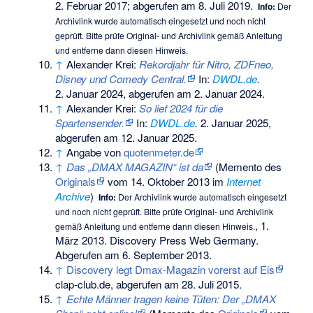
2. Februar 2017
;
abgerufen am 8. Juli 2019
.
Info:
Der
Archivlink wurde automatisch eingesetzt und noch nicht
geprüft. Bitte prüfe Original- und Archivlink gemäß
Anleitung
und entferne dann diesen Hinweis.
↑
Alexander Krei:
Rekordjahr für Nitro, ZDFneo,
Disney und Comedy Central.
In:
DWDL.de
.
2. Januar 2024,
abgerufen am 2. Januar 2024
.
↑
Alexander Krei:
So lief 2024 für die
Spartensender.
In:
DWDL.de
.
2. Januar 2025,
abgerufen am 12. Januar 2025
.
↑
Angabe von
quotenmeter.de
↑
Das „DMAX MAGAZIN“ ist da
(
Memento
des
Originals
vom 14. Oktober 2013 im
Internet
Archive
)
Info:
Der Archivlink wurde automatisch eingesetzt
und noch nicht geprüft. Bitte prüfe Original- und Archivlink
, 1.
gemäß
Anleitung
und entferne dann diesen Hinweis.
März 2013. Discovery Press Web Germany.
Abgerufen am 6. September 2013.
↑
Discovery legt Dmax-Magazin vorerst auf Eis
clap-club.de, abgerufen am 28. Juli 2015.
↑
Echte Männer tragen keine Tüten: Der „DMAX