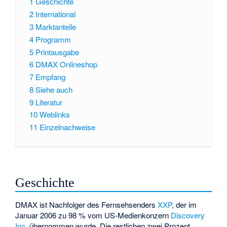
1
Geschichte
2
International
3
Marktanteile
4
Programm
5
Printausgabe
6
DMAX Onlineshop
7
Empfang
8
Siehe auch
9
Literatur
10
Weblinks
11
Einzelnachweise
Geschichte
DMAX ist Nachfolger des Fernsehsenders
XXP
, der im
Januar 2006 zu 98 % vom US-Medienkonzern
Discovery
Inc.
übernommen wurde. Die restlichen zwei Prozent