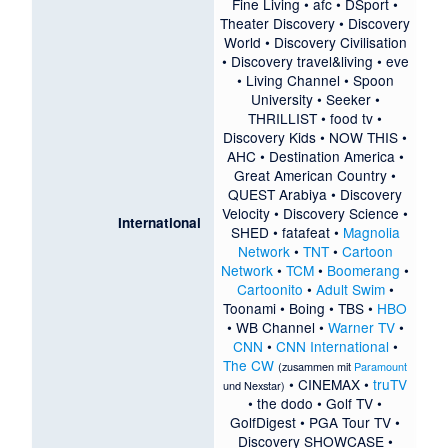
Fine Living
•
afc
•
DSport
•
Theater Discovery
•
Discovery
World
•
Discovery Civilisation
•
Discovery travel&living
•
eve
•
Living Channel
•
Spoon
University
•
Seeker
•
THRILLIST
•
food tv
•
Discovery Kids
•
NOW THIS
•
AHC
•
Destination America
•
Great American Country
•
QUEST Arabiya
•
Discovery
Velocity
•
Discovery Science
•
International
SHED
•
fatafeat
•
Magnolia
Network
•
TNT
•
Cartoon
Network
•
TCM
•
Boomerang
•
Cartoonito
•
Adult Swim
•
Toonami
•
Boing
•
TBS
•
HBO
•
WB Channel
•
Warner TV
•
CNN
•
CNN International
•
The CW
(zusammen mit
Paramount
•
CINEMAX
•
truTV
und
Nexstar
)
•
the dodo
•
Golf TV
•
GolfDigest
•
PGA Tour TV
•
Discovery SHOWCASE
•