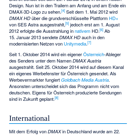
Design. Nun ist in den Trailern am Anfang und am Ende ein
[
4
]
DMAX-3D-Logo zu sehen.
Seit dem 1. Mai 2012 wird
DMAX HD
über die grundverschlüsselte Plattform
HD+
[
5
]
von SES Astra ausgestrahlt,
jedoch erst am 1. August
[
6
]
2012 erfolgte die Ausstrahlung in
nativem
HD.
Ab
15. Januar 2013 sendete
DMAX HD
auch in den
[
7
]
modernisierten Netzen von
Unitymedia
.
Seit 1. Oktober 2014 wird ein eigener
Österreich
-Ableger
des Senders unter dem Namen
DMAX Austria
ausgestrahlt. Seit 25. Oktober 2014 wird auf diesem Kanal
ein eigenes Werbefenster für Österreich gesendet. Als
Werbevermarkter fungiert
Goldbach Media Austria
.
Ansonsten unterscheidet sich das Programm nicht vom
deutschen. Eigens für Österreich produzierte Sendungen
[
8
]
sind in Zukunft geplant.
International
Mit dem Erfolg von
DMAX
in Deutschland wurde am 22.