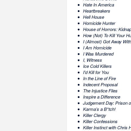
Hate In America
Heartbreakers
Hell House
Homicide Hunter
House of Horrors: Kidna
How (Not) To Kill Your 
I (Almost) Got Away With 
I Am Homicide
I Was Murdered
I, Witness
Ice Cold Killers
I'd Kill for You
In the Line of Fire
Indecent Proposal
The Injustice Files
Inspire a Difference
Judgement Day: Prison o
Karma’s a B*tch!
Killer Clergy
Killer Confessions
Killer Instinct with Chris