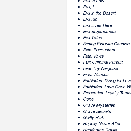
Evil-in-Law
Evil, I
Evil in the Desert
Evil Kin
Evil Lives Here
Evil Stepmothers
Evil Twins
Facing Evil with Candic
Fatal Encounters
Fatal Vows
FBI: Criminal Pursuit
Fear Thy Neighbor
Final Witness
Forbidden: Dying for Lov
Forbidden: Love Gone W
Frenemies: Loyalty Turne
Gone
Grave Mysteries
Grave Secrets
Guilty Rich
Happily Never After
Handsome Devils