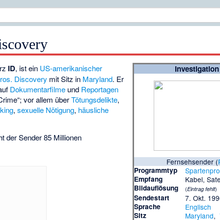
iscovery
urz
ID
, ist ein
US-amerikanischer
Investigatio
ros. Discovery
mit Sitz in
Maryland
. Er
 auf
Dokumentarfilme
und
Reportagen
rime“; vor allem über
Tötungsdelikte
,
lking
,
sexuelle Nötigung
,
häusliche
t der Sender 85 Millionen
Fernsehsender (
Programmtyp
Spartenpr
Empfang
Kabel, Sate
Bildauflösung
(
)
Eintrag fehlt
Sendestart
7. Okt. 19
Sprache
Englisch
Sitz
Maryland
,