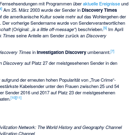
hen Fernsehsendungen mit Programmen über
aktuelle Ereignisse
und
4]
Am 25. März 2003 wurde der Sender in
Discovery Times
 die amerikanische Kultur sowie mehr auf das Wohlergehen der
n. Der vorherige Sendername wurde von Senderverantwortlichen
[5]
chaft
(Original:
„is a little off-message“
) beschrieben.
Im April
k Times
seine Anteile am Sender zurück an
Discovery
[7]
iscovery Times
in
Investigation Discovery
umbenannt.
on Discovery
auf Platz 27 der meistgesehenen Sender in den
 aufgrund der erneuten hohen Popularität von „True Crime“-
testärkste Kabelsender unter den Frauen zwischen 25 und 54
er Sender 2016 und 2017 auf Platz 23 der meistgesehenen
[10]
[11]
aaten.
vilization Network: The World History and Geography Channel
vilization Channel