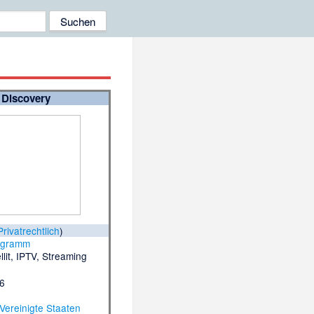
n Discovery
Privatrechtlich
)
ogramm
llit, IPTV, Streaming
96
Vereinigte Staaten