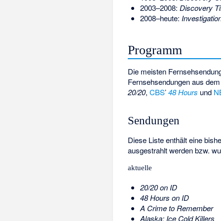
2003–2008:
Discovery T
2008–heute:
Investigatio
Programm
Die meisten Fernsehsendun
Fernsehsendungen aus dem
20/20
,
CBS
’
48 Hours
und
N
Sendungen
Diese Liste enthält eine bis
ausgestrahlt werden bzw. wu
aktuelle
20/20 on ID
48 Hours on ID
A Crime to Remember
Alaska: Ice Cold Killers