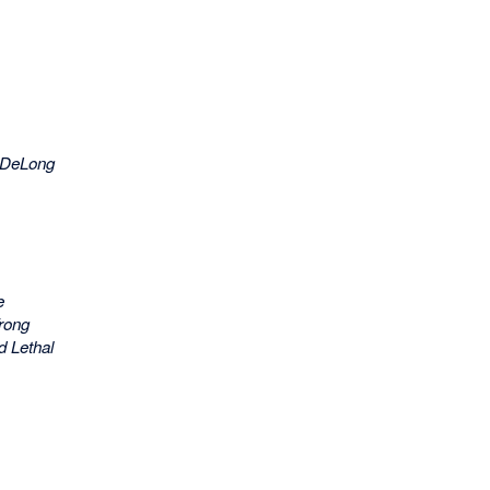
e DeLong
e
rong
d Lethal