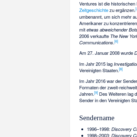
Ventures ist die historisc
[
Zeitgeschichte
zu ergänzen.
umbenannt, um sich mehr auf
Amerikaner zu konzentriere
mit
etwas abweichender Bots
2006 verkaufte
The New Yor
[6]
Communications
.
Am 27. Januar 2008 wurde
D
Im Jahr 2015 lag
Investigati
[8]
Vereinigten Staaten.
Im Jahr 2016 war der Sender
Formaten der zweit-reichwei
[9]
Jahren.
Des Weiteren lag d
Sender in den Vereinigten St
Sendername
1996–1998:
Discovery Ci
1998–2003:
Discovery Ci