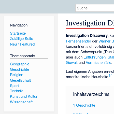
Investigation D
Navigation
Startseite
Investigation Discovery
, k
Zufällige Seite
Fernsehsender
der
Warner B
Neu / Featured
konzentriert sich vollständig
mit dem Schwerpunkt „True C
Themenportale
aber auch
Entführungen
,
Sta
Gewalt
und
Vermisstenfälle
.
Geographie
Geschichte
Laut eigenen Angaben erreich
Religion
[1]
amerikanische Haushalte.
Gesellschaft
Sport
Technik
Inhaltsverzeichnis
Kunst und Kultur
Wissenschaft
1
Geschichte