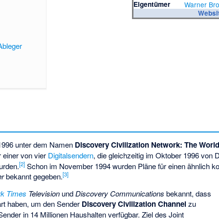
Eigentümer
Warner Bro
Websi
Ableger
e 1996 unter dem Namen
Discovery Civilization Network: The Worl
r einer von vier
Digitalsendern
, die gleichzeitig im Oktober 1996 von 
[2]
urden.
Schon im November 1994 wurden Pläne für einen ähnlich ko
[3]
er
bekannt gegeben.
k Times
Television
und
Discovery Communications
bekannt, dass
art haben, um den Sender
Discovery Civilization Channel
zu
Sender in 14 Millionen Haushalten verfügbar. Ziel des Joint