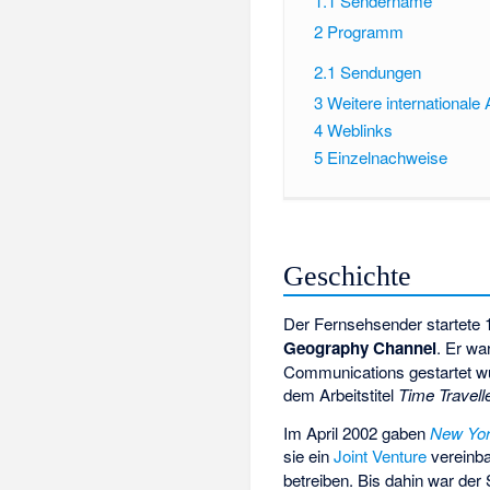
1.1
Sendername
2
Programm
2.1
Sendungen
3
Weitere internationale 
4
Weblinks
5
Einzelnachweise
Geschichte
Der Fernsehsender startet
Geography Channel
. Er wa
Communications gestartet w
dem Arbeitstitel
Time Travell
Im April 2002 gaben
New Yor
sie ein
Joint Venture
vereinb
betreiben. Bis dahin war der 