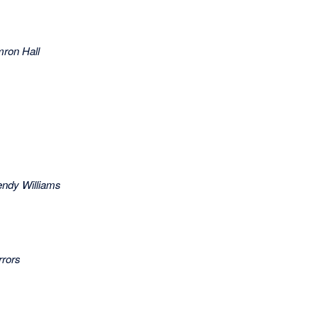
mron Hall
ndy Williams
rrors