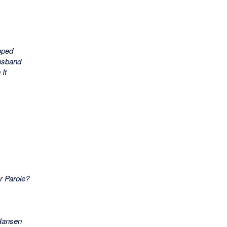
pped
Husband
It
r Parole?
 Hansen