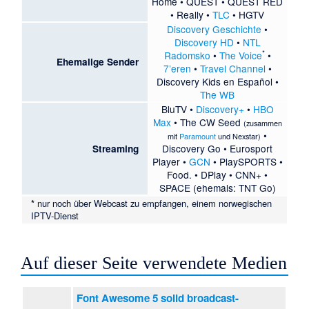
Home
•
QUEST
•
QUEST RED
•
Really
•
TLC
•
HGTV
Discovery Geschichte
•
Discovery HD
•
NTL
*
Radomsko
•
The Voice
•
Ehemalige Sender
7’eren
•
Travel Channel
•
Discovery Kids en Español
•
The WB
BluTV
•
Discovery+
•
HBO
Max
•
The CW Seed
(zusammen
•
mit
Paramount
und
Nexstar
)
Discovery Go
•
Eurosport
Streaming
Player
•
GCN
•
PlaySPORTS
•
Food.
•
DPlay
•
CNN+
•
SPACE
(ehemals: TNT Go)
*
nur noch über Webcast zu empfangen, einem norwegischen
IPTV-Dienst
Auf dieser Seite verwendete Medien
Font Awesome 5 solid broadcast-