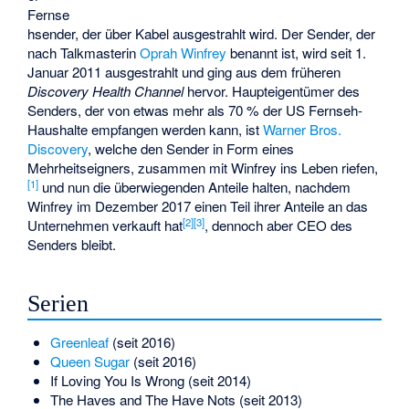
Fernse
hsender, der über Kabel ausgestrahlt wird. Der Sender, der
nach Talkmasterin
Oprah Winfrey
benannt ist, wird seit 1.
Januar 2011 ausgestrahlt und ging aus dem früheren
Discovery Health Channel
hervor. Haupteigentümer des
Senders, der von etwas mehr als 70 % der US Fernseh-
Haushalte empfangen werden kann, ist
Warner Bros.
Discovery
, welche den Sender in Form eines
Mehrheitseigners, zusammen mit Winfrey ins Leben riefen,
[
1
]
und nun die überwiegenden Anteile halten, nachdem
Winfrey im Dezember 2017 einen Teil ihrer Anteile an das
[
2
]
[
3
]
Unternehmen verkauft hat
, dennoch aber CEO des
Senders bleibt.
Serien
Greenleaf
(seit 2016)
Queen Sugar
(seit 2016)
If Loving You Is Wrong
(seit 2014)
The Haves and The Have Nots
(seit 2013)