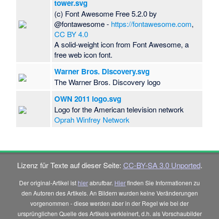
tower.svg
(c) Font Awesome Free 5.2.0 by
@fontawesome -
https://fontawesome.com
,
CC BY 4.0
A solid-weight icon from Font Awesome, a
free web icon font.
Warner Bros. Discovery.svg
The Warner Bros. Discovery logo
OWN 2011 logo.svg
Logo for the American television network
Oprah Winfrey Network
Lizenz für Texte auf dieser Seite:
CC-BY-SA 3.0 Unported
.
Der original-Artikel ist
hier
abrufbar.
Hier
finden Sie Informationen zu
den Autoren des Artikels. An Bildern wurden keine Veränderungen
vorgenommen - diese werden aber in der Regel wie bei der
ursprünglichen Quelle des Artikels verkleinert, d.h. als Vorschaubilder