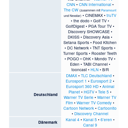
CNN
•
CNN International
•
The CW
(zusammen mit
Paramount
•
CINEMAX
•
truTV
und
Nexstar
)
•
the dodo
•
Golf TV
•
GolfDigest
•
PGA Tour TV
•
Discovery SHOWCASE
•
DKISS
•
Discovery Asia
•
Setana Sports
•
Food Kitchen
•
DC Network
•
TNT Sports
•
Turner Sports
•
Rooster Teeth
•
POGO
•
OhK
•
Mondo TV
•
Eden
•
TABI Channel
•
tooncast
•
HLN
•
B/R
DMAX
•
TLC Deutschland
•
Eurosport 1
•
Eurosport 2
•
Eurosport 360 HD
•
Animal
Planet
•
HGTV
•
Tele 5
•
Deutschland
Warner TV Serie
•
Warner TV
Film
•
Warner TV Comedy
•
Cartoon Network
•
Cartoonito
•
Discovery Channel
Kanal 4
•
Kanal 5
•
6’eren
•
Dänemark
Canal 9