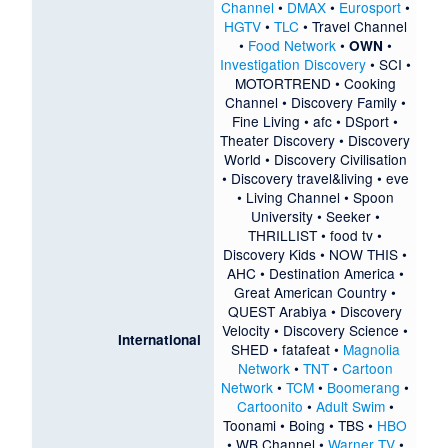
Channel
•
DMAX
•
Eurosport
•
HGTV
•
TLC
•
Travel Channel
•
Food Network
•
•
OWN
Investigation Discovery
•
SCI
•
MOTORTREND
•
Cooking
Channel
•
Discovery Family
•
Fine Living
•
afc
•
DSport
•
Theater Discovery
•
Discovery
World
•
Discovery Civilisation
•
Discovery travel&living
•
eve
•
Living Channel
•
Spoon
University
•
Seeker
•
THRILLIST
•
food tv
•
Discovery Kids
•
NOW THIS
•
AHC
•
Destination America
•
Great American Country
•
QUEST Arabiya
•
Discovery
Velocity
•
Discovery Science
•
International
SHED
•
fatafeat
•
Magnolia
Network
•
TNT
•
Cartoon
Network
•
TCM
•
Boomerang
•
Cartoonito
•
Adult Swim
•
Toonami
•
Boing
•
TBS
•
HBO
•
WB Channel
•
Warner TV
•