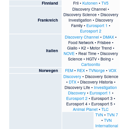
Frii
•
Kutonen
•
TV5
Finnland
Discovery Channel •
Discovery Science •
Discovery
Investigation
• Discovery
Frankreich
Family •
Eurosport 1
•
Eurosport 2
Discovery Channel
•
DMAX
•
Food Network
•
Frisbee
•
Giallo
•
K2
•
Motor Trend
•
Italien
NOVE
•
Real Time
• Discovery
Science • HGTV •
Boing
•
Cartoonito
FEM
•
REX
•
TVNorge
•
VOX
Norwegen
Discovery
•
Discovery Science
•
DTX
•
Discovery Historia
•
Discovery Life
•
Investigation
Discovery
•
Eurosport 1
•
Eurosport 2
•
Eurosport 3
•
Eurosport 4
•
Eurosport 5
•
Animal Planet
•
TLC
TVN
•
TVN 7
•
TVN
International