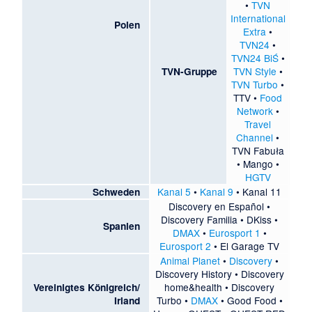
•
TVN
International
Polen
Extra
•
TVN24
•
TVN24 BiŚ
•
TVN Style
•
TVN-Gruppe
TVN Turbo
•
TTV
•
Food
Network
•
Travel
Channel
•
TVN Fabuła
•
Mango
•
HGTV
Kanal 5
•
Kanal 9
•
Kanal 11
Schweden
Discovery en Español
•
Discovery Familia
•
DKiss
•
Spanien
DMAX
•
Eurosport 1
•
Eurosport 2
•
El Garage TV
Animal Planet
•
Discovery
•
Discovery History
•
Discovery
home&health
•
Discovery
Vereinigtes Königreich/
Turbo
•
DMAX
•
Good Food
•
Irland