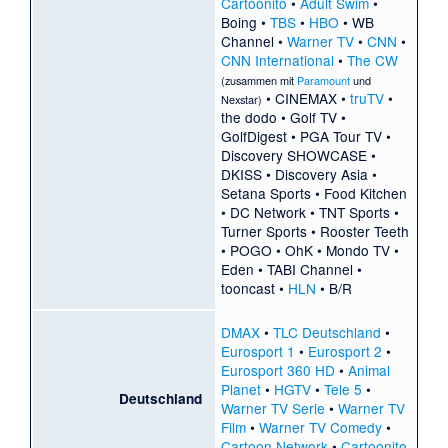
Cartoonito
•
Adult Swim
•
Boing
•
TBS
•
HBO
•
WB
Channel
•
Warner TV
•
CNN
•
CNN International
•
The CW
(zusammen mit
Paramount
und
•
CINEMAX
•
truTV
•
Nexstar
)
the dodo
•
Golf TV
•
GolfDigest
•
PGA Tour TV
•
Discovery SHOWCASE
•
DKISS
•
Discovery Asia
•
Setana Sports
•
Food Kitchen
•
DC Network
•
TNT Sports
•
Turner Sports
•
Rooster Teeth
•
POGO
•
OhK
•
Mondo TV
•
Eden
•
TABI Channel
•
tooncast
•
HLN
•
B/R
DMAX
•
TLC Deutschland
•
Eurosport 1
•
Eurosport 2
•
Eurosport 360 HD
•
Animal
Planet
•
HGTV
•
Tele 5
•
Deutschland
Warner TV Serie
•
Warner TV
Film
•
Warner TV Comedy
•
Cartoon Network
•
Cartoonito