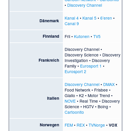
•
Discovery Channel
Kanal 4
•
Kanal 5
•
6’eren
•
Dänemark
Canal 9
Finnland
Frii
•
Kutonen
•
TV5
Discovery Channel •
Discovery Science •
Discovery
Frankreich
Investigation
• Discovery
Family •
Eurosport 1
•
Eurosport 2
Discovery Channel
•
DMAX
•
Food Network
•
Frisbee
•
Giallo
•
K2
•
Motor Trend
•
Italien
NOVE
•
Real Time
• Discovery
Science • HGTV •
Boing
•
Cartoonito
Norwegen
FEM
•
REX
•
TVNorge
•
VOX