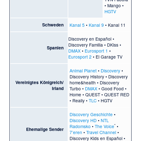
•
Mango
•
HGTV
Schweden
Kanal 5
•
Kanal 9
•
Kanal 11
Discovery en Español
•
Discovery Familia
•
DKiss
•
Spanien
DMAX
•
Eurosport 1
•
Eurosport 2
•
El Garage TV
Animal Planet
•
Discovery
•
Discovery History
•
Discovery
Vereinigtes Königreich/
home&health
•
Discovery
Irland
Turbo
•
DMAX
•
Good Food
•
Home
•
QUEST
•
QUEST RED
•
Really
•
TLC
•
HGTV
Discovery Geschichte
•
Discovery HD
•
NTL
*
Radomsko
•
The Voice
•
Ehemalige Sender
7’eren
•
Travel Channel
•
Discovery Kids en Español
•