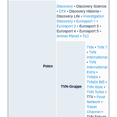
Discovery
•
Discovery Science
•
DTX
•
Discovery Historia
•
Discovery Life
•
Investigation
Discovery
•
Eurosport 1
•
Eurosport 2
•
Eurosport 3
•
Eurosport 4
•
Eurosport 5
•
Animal Planet
•
TLC
TVN
•
TVN 7
•
TVN
International
•
TVN
Polen
International
Extra
•
TVN24
•
TVN24 BiŚ
•
TVN-Gruppe
TVN Style
•
TVN Turbo
•
TTV
•
Food
Network
•
Travel
Channel
•
TVN Fabuła