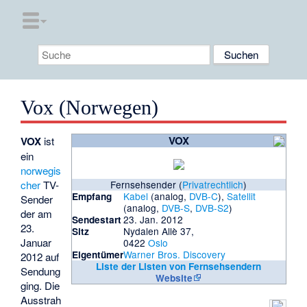
Vox (Norwegen)
VOX
VOX
ist
ein
norwegis
cher
TV-
Fernsehsender (
Privatrechtlich
)
Kabel
(analog,
DVB-C
),
Satellit
Empfang
Sender
(analog,
DVB-S
,
DVB-S2
)
der am
23. Jan. 2012
Sendestart
23.
Nydalen Allè 37,
Sitz
Januar
0422
Oslo
Warner Bros. Discovery
Eigentümer
2012 auf
Liste der Listen von Fernsehsendern
Sendung
Website
ging. Die
Ausstrah