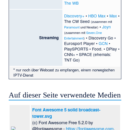
The WB
Discovery+
•
HBO Max
•
Max
•
The CW Seed
(zusammen mit
•
Joyn
Paramount
und
Nexstar
)
(zusammen mit
Seven.One
Streaming
•
Discovery Go
•
Entertainment
)
Eurosport Player
•
GCN
•
PlaySPORTS
•
Food.
•
DPlay
•
CNN+
•
SPACE
(ehemals:
TNT Go)
*
nur noch über Webcast zu empfangen, einem norwegischen
IPTV-Dienst
Auf dieser Seite verwendete Medien
Font Awesome 5 solid broadcast-
tower.svg
(c) Font Awesome Free 5.2.0 by
@fontawesome -
https://fontawesome.com
,