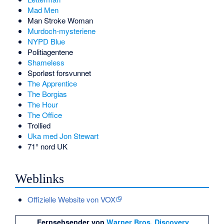
Mad Men
Man Stroke Woman
Murdoch-mysteriene
NYPD Blue
Politiagentene
Shameless
Sporløst forsvunnet
The Apprentice
The Borgias
The Hour
The Office
Trollied
Uka med Jon Stewart
71° nord UK
Weblinks
Offizielle Website von VOX
Fernsehsender von
Warner Bros. Discovery