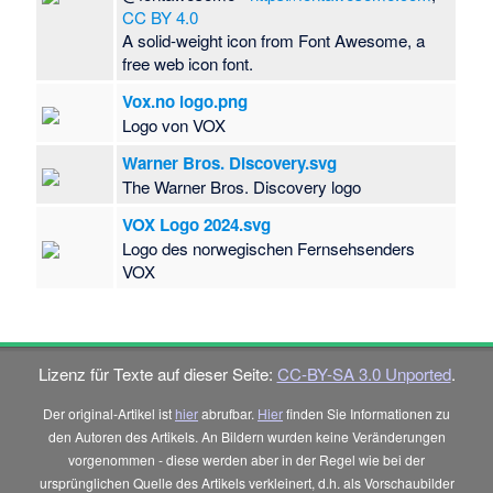
CC BY 4.0
A solid-weight icon from Font Awesome, a
free web icon font.
Vox.no logo.png
Logo von VOX
Warner Bros. Discovery.svg
The Warner Bros. Discovery logo
VOX Logo 2024.svg
Logo des norwegischen Fernsehsenders
VOX
Lizenz für Texte auf dieser Seite:
CC-BY-SA 3.0 Unported
.
Der original-Artikel ist
hier
abrufbar.
Hier
finden Sie Informationen zu
den Autoren des Artikels. An Bildern wurden keine Veränderungen
vorgenommen - diese werden aber in der Regel wie bei der
ursprünglichen Quelle des Artikels verkleinert, d.h. als Vorschaubilder