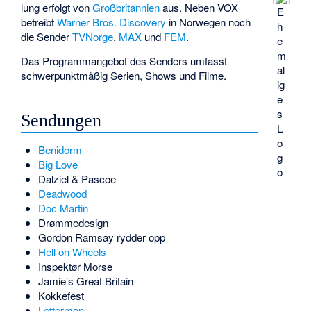
lung erfolgt von
Großbritannien
aus. Neben VOX
E
betreibt
Warner Bros. Discovery
in Norwegen noch
h
die Sender
TVNorge
,
MAX
und
FEM
.
e
m
Das Programmangebot des Senders umfasst
al
schwerpunktmäßig Serien, Shows und Filme.
ig
e
s
Sendungen
L
o
Benidorm
g
Big Love
o
Dalziel & Pascoe
Deadwood
Doc Martin
Drømmedesign
Gordon Ramsay rydder opp
Hell on Wheels
Inspektør Morse
Jamie’s Great Britain
Kokkefest
Letterman