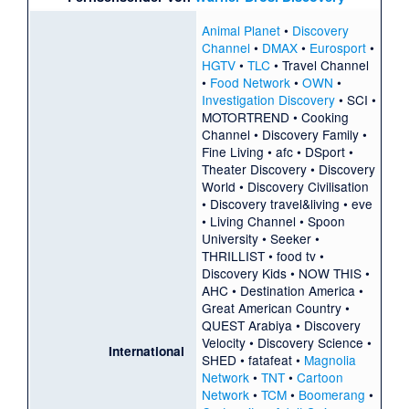
Animal Planet
•
Discovery
Channel
•
DMAX
•
Eurosport
•
HGTV
•
TLC
•
Travel Channel
•
Food Network
•
OWN
•
Investigation Discovery
•
SCI
•
MOTORTREND
•
Cooking
Channel
•
Discovery Family
•
Fine Living
•
afc
•
DSport
•
Theater Discovery
•
Discovery
World
•
Discovery Civilisation
•
Discovery travel&living
•
eve
•
Living Channel
•
Spoon
University
•
Seeker
•
THRILLIST
•
food tv
•
Discovery Kids
•
NOW THIS
•
AHC
•
Destination America
•
Great American Country
•
QUEST Arabiya
•
Discovery
Velocity
•
Discovery Science
•
International
SHED
•
fatafeat
•
Magnolia
Network
•
TNT
•
Cartoon
Network
•
TCM
•
Boomerang
•