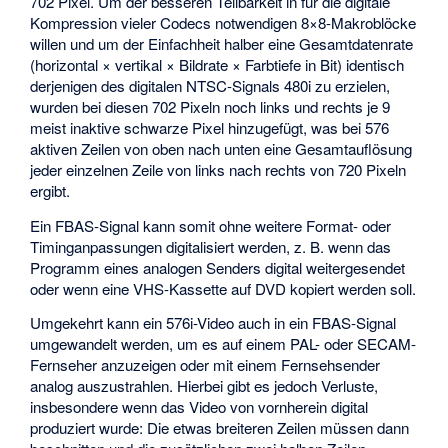
702 Pixel. Um der besseren Teilbarkeit in für die digitale
Kompression vieler Codecs notwendigen 8×8-
Makroblöcke
willen und um der Einfachheit halber eine Gesamtdatenrate
(horizontal × vertikal × Bildrate × Farbtiefe in Bit) identisch
derjenigen des digitalen NTSC-Signals
480i
zu erzielen,
wurden bei diesen 702 Pixeln noch links und rechts je 9
meist inaktive schwarze Pixel hinzugefügt, was bei 576
aktiven Zeilen von oben nach unten eine Gesamtauflösung
jeder einzelnen Zeile von links nach rechts von 720 Pixeln
ergibt.
Ein FBAS-Signal kann somit ohne weitere Format- oder
Timinganpassungen digitalisiert werden, z. B. wenn das
Programm eines analogen Senders digital weitergesendet
oder wenn eine VHS-Kassette auf DVD kopiert werden soll.
Umgekehrt kann ein 576i-Video auch in ein FBAS-Signal
umgewandelt werden, um es auf einem PAL- oder SECAM-
Fernseher anzuzeigen oder mit einem Fernsehsender
analog auszustrahlen. Hierbei gibt es jedoch Verluste,
insbesondere wenn das Video von vornherein digital
produziert wurde: Die etwas breiteren Zeilen müssen dann