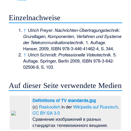
Einzelnachweise
↑
Ulrich Freyer:
Nachrichten-Übertragungstechnik:
Grundlagen, Komponenten, Verfahren und Systeme
der Telekommunikationstechnik
. 1. Auflage.
Hanser, 2009,
ISBN 978-3-446-41462-4
,
S.
344
.
↑
Ulrich Schmidt:
Professionelle Videotechnik
. 5.
Auflage. Springer, Berlin 2009,
ISBN 978-3-642-
02506-8
,
S.
103
.
Auf dieser Seite verwendete Medien
Definitions of TV standards.jpg
(c)
Raskoolish
in der
Wikipedia auf Russisch
,
CC BY-SA 3.0
Сравнение изображений в разных
стандартах телевизионного вещания.