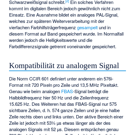
[
2
]
Schwarzweißsignal schreibt.
Ein solches Verfahren
kommt im digitalen Bereich jedoch gewöhnlich nicht zum
Einsatz. Eine Ausnahme bildet ein analoges PAL-Signal,
welches zur späteren Weiterverarbeitung mit der
vierfachen Farbhilfsträgerfrequenz
gesampelt
und in
diesem Format auf Band gespeichert wurde. Im Normalfall
werden jedoch die Helligkeitswerte und die
Farbdifferenzsignale getrennt voneinander gespeichert.
Kompatibilität zu analogem Signal
Die Norm
CCIR 601
definiert unter anderem ein 576i-
Format mit 720 Pixeln pro Zeile und 13,5 MHz Pixeltakt.
Genau wie beim analogen
FBAS
-Signal beträgt die
Halbbildfrequenz hier 50 Hz und die Zeilenfrequenz
15.625 Hz. Des Weiteren hat das FBAS-Signal nur 575
sichtbare Zeilen, d. h. 574 ganze Zeilen und je eine halbe
Zeile rechts oben und links unten. Der aktive Bereich einer
Zeile ist jedoch mit 53⅓ µs etwas länger als der des
analogen Signals mit 52 µs. Diesem entsprächen genau