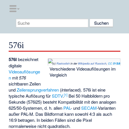
576i
576i
bezeichnet
(c)
Raskoolish
in der
Wikipedia auf Russisch
,
CC BY-SA 3.0
digitale
Verschiedene Videoauflösungen im
Videoauflösunge
Vergleich
n
mit
576
sichtbaren Zeilen
und
Zeilensprungverfahren
(
i
nterlaced). 576i ist eine
[
1
]
typische Auflösung für
SDTV
.
Bei 50 Halbbildern pro
Sekunde (576i25) besteht Kompatibilität mit den analogen
625/50-Systemen, d. h. allen
PAL
- und
SECAM
-Varianten
außer PAL-M. Das Bildformat kann sowohl 4:3 als auch
16:9 betragen. In beiden Fällen sind die Pixel
normalerweise nicht quadratisch.