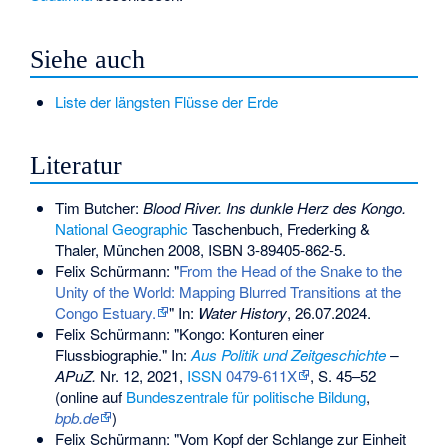
Siehe auch
Liste der längsten Flüsse der Erde
Literatur
Tim Butcher
:
Blood River. Ins dunkle Herz des Kongo.
National Geographic
Taschenbuch, Frederking &
Thaler, München 2008,
ISBN 3-89405-862-5
.
Felix Schürmann: "
From the Head of the Snake to the
Unity of the World: Mapping Blurred Transitions at the
Congo Estuary.
" In:
Water History
, 26.07.2024.
Felix Schürmann: "Kongo: Konturen einer
Flussbiographie." In:
Aus Politik und Zeitgeschichte
–
APuZ.
Nr. 12, 2021,
ISSN
0479-611X
, S. 45–52
(online auf
Bundeszentrale für politische Bildung
,
bpb.de
)
Felix Schürmann: "Vom Kopf der Schlange zur Einheit