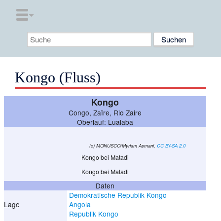
Kongo (Fluss)
Kongo
Congo, Zaïre, Rio Zaire
Oberlauf: Lualaba
(c) MONUSCO/Myriam Asmani,
CC BY-SA 2.0
Kongo bei Matadi
Kongo bei Matadi
Daten
Demokratische Republik Kongo
Lage
Angola
Republik Kongo