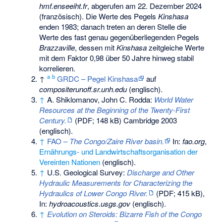
hmf.enseeiht.fr
, abgerufen am 22. Dezember 2024
(französisch). Die Werte des Pegels
Kinshasa
enden 1983; danach treten an deren Stelle die
Werte des fast genau gegenüberliegenden Pegels
Brazzaville
, dessen mit
Kinshasa
zeitgleiche Werte
mit dem Faktor 0,98 über 50 Jahre hinweg stabil
korrelieren.
a
b
↑
GRDC – Pegel Kinshasa
auf
compositerunoff.sr.unh.edu
(englisch).
↑
A. Shiklomanov, John C. Rodda:
World Water
Resources at the Beginning of the Twenty-First
Century.
(PDF; 148 kB) Cambridge 2003
(englisch).
↑
FAO –
The Congo/Zaire River basin.
In:
fao.org
,
Ernährungs- und Landwirtschaftsorganisation der
Vereinten Nationen
(englisch).
↑
U.S. Geological Survey:
Discharge and Other
Hydraulic Measurements for Characterizing the
Hydraulics of Lower Congo River.
(PDF; 415 kB),
In:
hydroacoustics.usgs.gov
(englisch).
↑
Evolution on Steroids: Bizarre Fish of the Congo