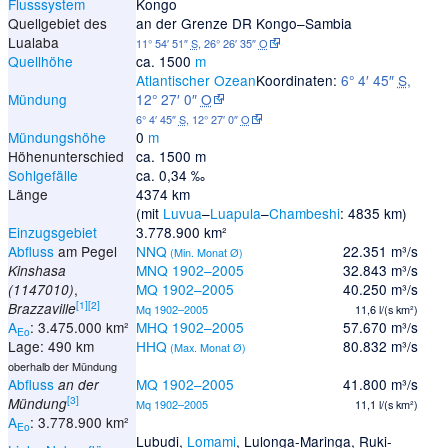
Flusssystem
Kongo
Quellgebiet des
an der Grenze DR Kongo–Sambia
Lualaba
11° 54′ 51″
S
,
26° 26′ 35″
O
Quellhöhe
ca.
1500
m
Atlantischer Ozean
Koordinaten:
6° 4′ 45″
S
,
Mündung
12° 27′ 0″
O
6° 4′ 45″
S
,
12° 27′ 0″
O
Mündungshöhe
0
m
Höhenunterschied
ca. 1500 m
Sohlgefälle
ca. 0,34 ‰
Länge
4374 km
(mit
Luvua
–
Luapula
–
Chambeshi
: 4835 km)
Einzugsgebiet
3.778.900 km²
Abfluss
am Pegel
NNQ
22.351 m³/s
(Min. Monat Ø)
MNQ 1902–2005
32.843 m³/s
Kinshasa
,
MQ 1902–2005
40.250 m³/s
(1147010)
[
1
]
[
2
]
Brazzaville
Mq 1902–2005
11,6 l/(s km²)
A
: 3.475.000 km²
MHQ 1902–2005
57.670 m³/s
Eo
Lage: 490 km
HHQ
80.832 m³/s
(Max. Monat Ø)
oberhalb der Mündung
Abfluss
MQ 1902–2005
41.800 m³/s
an der
[
3
]
Mündung
Mq 1902–2005
11,1 l/(s km²)
A
: 3.778.900 km²
Eo
Lubudi
,
Lomami
,
Lulonga
-
Maringa
,
Ruki
-