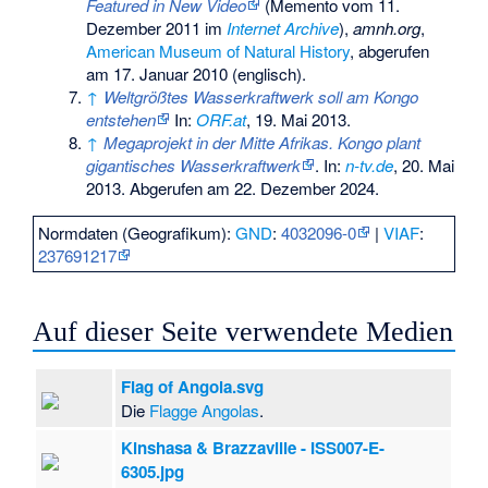
Featured in New Video
(
Memento
vom 11.
Dezember 2011 im
Internet Archive
),
amnh.org
,
American Museum of Natural History
, abgerufen
am 17. Januar 2010 (englisch).
↑
Weltgrößtes Wasserkraftwerk soll am Kongo
entstehen
In:
ORF.at
, 19. Mai 2013.
↑
Megaprojekt in der Mitte Afrikas. Kongo plant
gigantisches Wasserkraftwerk
. In:
n-tv.de
, 20. Mai
2013. Abgerufen am 22. Dezember 2024.
Normdaten (Geografikum):
GND
:
4032096-0
|
VIAF
:
237691217
Auf dieser Seite verwendete Medien
Flag of Angola.svg
Die
Flagge Angolas
.
Kinshasa & Brazzaville - ISS007-E-
6305.jpg