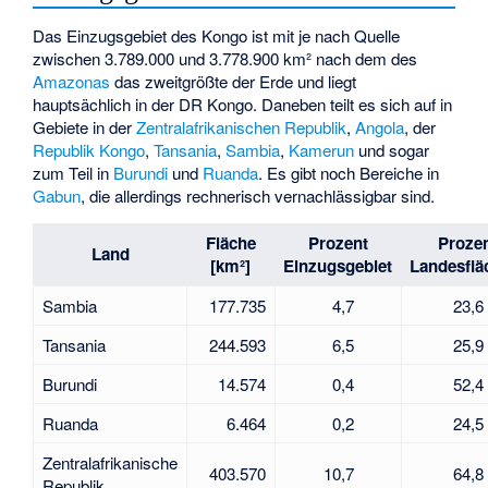
Das Einzugsgebiet des Kongo ist mit je nach Quelle
zwischen 3.789.000 und 3.778.900 km² nach dem des
Amazonas
das zweitgrößte der Erde und liegt
hauptsächlich in der DR Kongo. Daneben teilt es sich auf in
Gebiete in der
Zentralafrikanischen Republik
,
Angola
, der
Republik Kongo
,
Tansania
,
Sambia
,
Kamerun
und sogar
zum Teil in
Burundi
und
Ruanda
. Es gibt noch Bereiche in
Gabun
, die allerdings rechnerisch vernachlässigbar sind.
Fläche
Prozent
Proze
Land
[km²]
Einzugsgebiet
Landesflä
Sambia
177.735
4,7
23,6
Tansania
244.593
6,5
25,9
Burundi
14.574
0,4
52,4
Ruanda
6.464
0,2
24,5
Zentralafrikanische
403.570
10,7
64,8
Republik