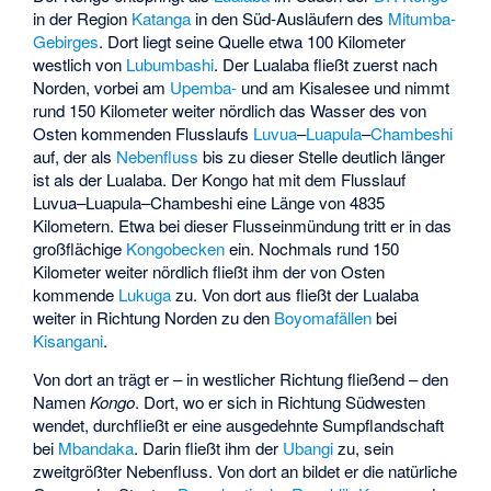
in der Region
Katanga
in den Süd-Ausläufern des
Mitumba-
Gebirges
. Dort liegt seine Quelle etwa 100 Kilometer
westlich von
Lubumbashi
. Der Lualaba fließt zuerst nach
Norden, vorbei am
Upemba-
und am
Kisalesee
und nimmt
rund 150 Kilometer weiter nördlich das Wasser des von
Osten kommenden Flusslaufs
Luvua
–
Luapula
–
Chambeshi
auf, der als
Nebenfluss
bis zu dieser Stelle deutlich länger
ist als der Lualaba. Der Kongo hat mit dem Flusslauf
Luvua–Luapula–Chambeshi eine Länge von 4835
Kilometern. Etwa bei dieser Flusseinmündung tritt er in das
großflächige
Kongobecken
ein. Nochmals rund 150
Kilometer weiter nördlich fließt ihm der von Osten
kommende
Lukuga
zu. Von dort aus fließt der Lualaba
weiter in Richtung Norden zu den
Boyomafällen
bei
Kisangani
.
Von dort an trägt er – in westlicher Richtung fließend – den
Namen
Kongo
. Dort, wo er sich in Richtung Südwesten
wendet, durchfließt er eine ausgedehnte Sumpflandschaft
bei
Mbandaka
. Darin fließt ihm der
Ubangi
zu, sein
zweitgrößter Nebenfluss. Von dort an bildet er die natürliche