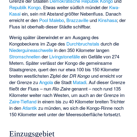
Grenze der Staaten
Demokratische Republik Kongo
und
Republik Kongo
. Etwas weiter südlich mündet der
Kwa-
Kasai
ein, sein mit Abstand größter Nebenfluss. Danach
erreicht er den
Pool Malebo
,
Brazzaville
und
Kinshasa
; der
Fluss ist oberhalb dieser Städte schiffbar.
Wenig später überwindet er am Ausgang des
Kongobeckens im Zuge des
Durchbruchstals
durch die
Niederguineaschwelle
in den 350 Kilometer langen
Stromschnellen
der
Livingstonefälle
ein Gefälle von 274
Metern. Später verlässt der Kongo die gemeinsame
Staatsgrenze, quert den nur etwa 100 bis 150 Kilometer
breiten westlichsten Zipfel der
DR Kongo
und erreicht vor
der Grenze zu
Angola
die Stadt
Matadi
. Auf dieser Grenze
fließt der Fluss – nun
Rio Zaire
genannt – noch rund 135
Kilometer weiter nach Westen, um auch an der Grenze im
Zaire-Tiefland
in einem bis zu 40 Kilometer breiten Trichter
in den
Atlantik
zu münden, wo sich die
Kongo-Rinne
noch
150 Kilometer weit unter der Meeresoberfläche fortsetzt.
Einzugsgebiet