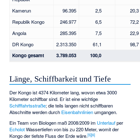
Kamerun
96.395
2,5
20,3
Republik Kongo
246.977
6,5
72,2
Angola
285.395
7,5
22,9
DR Kongo
2.313.350
61,1
98,7
Kongo gesamt
3.789.053
100,0
Länge, Schiffbarkeit und Tiefe
Der Kongo ist 4374 Kilometer lang, wovon etwa 3000
Kilometer schiffbar sind. Er ist eine wichtige
Schifffahrtsstraße
; die teils langen nicht schiffbaren
Abschnitte werden durch
Eisenbahnlinien
umgangen.
Ein Team von Biologen maß 2008/2009 im
Unterlauf
per
Echolot
Wassertiefen von bis zu 220 Meter, womit der
[
5
]
[
6
]
Kongo der tiefste Fluss der Erde wäre.