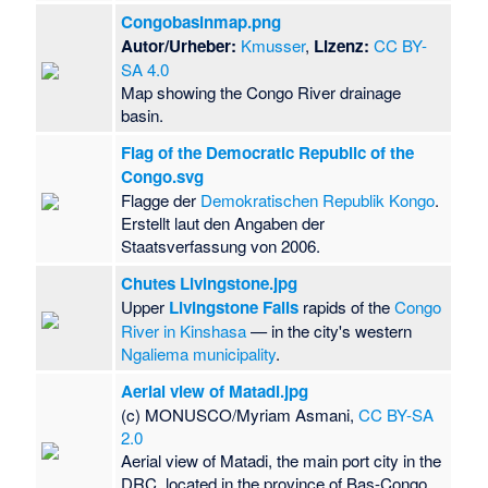
Congobasinmap.png
Autor/Urheber:
Kmusser
,
Lizenz:
CC BY-
SA 4.0
Map showing the Congo River drainage
basin.
Flag of the Democratic Republic of the
Congo.svg
Flagge der
Demokratischen Republik Kongo
.
Erstellt laut den Angaben der
Staatsverfassung von 2006.
Chutes Livingstone.jpg
Upper
Livingstone Falls
rapids of the
Congo
River in Kinshasa
— in the city's western
Ngaliema municipality
.
Aerial view of Matadi.jpg
(c) MONUSCO/Myriam Asmani,
CC BY-SA
2.0
Aerial view of Matadi, the main port city in the
DRC, located in the province of Bas-Congo,