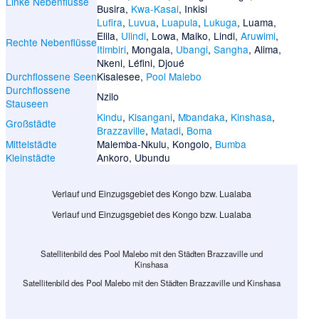
Linke Nebenflüsse
Busira
,
Kwa-Kasai
,
Inkisi
Lufira
,
Luvua
,
Luapula
,
Lukuga
,
Luama
,
Elila
,
Ulindi
,
Lowa
,
Maiko
,
Lindi
,
Aruwimi
,
Rechte Nebenflüsse
Itimbiri
,
Mongala
,
Ubangi
,
Sangha
,
Alima
,
Nkeni
,
Léfini
,
Djoué
Durchflossene Seen
Kisalesee
,
Pool Malebo
Durchflossene
Nzilo
Stauseen
Kindu
,
Kisangani
,
Mbandaka
,
Kinshasa
,
Großstädte
Brazzaville
,
Matadi
,
Boma
Mittelstädte
Malemba-Nkulu
,
Kongolo
,
Bumba
Kleinstädte
Ankoro
,
Ubundu
Verlauf und Einzugsgebiet des Kongo bzw. Lualaba
Verlauf und Einzugsgebiet des Kongo bzw. Lualaba
Satellitenbild des Pool Malebo mit den Städten Brazzaville und
Kinshasa
Satellitenbild des Pool Malebo mit den Städten Brazzaville und Kinshasa