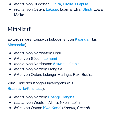
rechts
, von Südosten:
Lufira
,
Luvua
,
Luapula
rechts
, von Osten:
Lukuga
,
Luama
,
Elila
,
Ulindi
,
Lowa
,
Maiko
Mittellauf
ab Beginn des Kongo-Linksbogens (von
Kisangani
bis
Mbandaka
):
rechts
, von Nordosten:
Lindi
links
, von Süden:
Lomami
rechts
, von Nordosten:
Aruwimi
,
Itimbiri
rechts
, von Norden:
Mongala
links
, von Osten:
Lulonga
-
Maringa
,
Ruki
-
Busira
Zum Ende des Kongo-Linksbogens (bis
Brazzaville
/
Kinshasa
):
rechts
, von Norden:
Ubangi
,
Sangha
rechts
, von Westen:
Alima
,
Nkeni
,
Léfini
links
, von Osten:
Kwa-Kasai
(
Kassai
,
Cassai
)