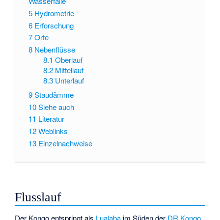
Wasserfälle
5
Hydrometrie
6
Erforschung
7
Orte
8
Nebenflüsse
8.1
Oberlauf
8.2
Mittellauf
8.3
Unterlauf
9
Staudämme
10
Siehe auch
11
Literatur
12
Weblinks
13
Einzelnachweise
Flusslauf
Der Kongo entspringt als
Lualaba
im Süden der
DR Kongo