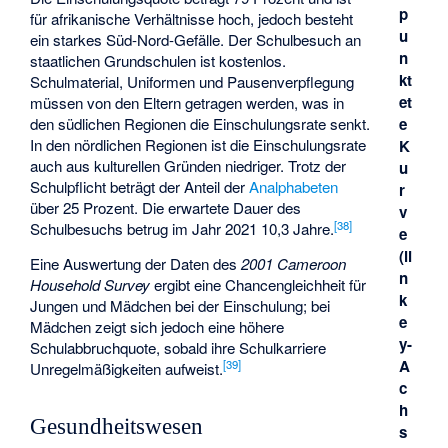
p
für afrikanische Verhältnisse hoch, jedoch besteht
u
ein starkes Süd-Nord-Gefälle. Der Schulbesuch an
n
staatlichen Grundschulen ist kostenlos.
kt
Schulmaterial, Uniformen und Pausenverpflegung
et
müssen von den Eltern getragen werden, was in
e
den südlichen Regionen die Einschulungsrate senkt.
In den nördlichen Regionen ist die Einschulungsrate
K
auch aus kulturellen Gründen niedriger. Trotz der
u
Schulpflicht beträgt der Anteil der
Analphabeten
r
über 25 Prozent. Die erwartete Dauer des
v
[
38
]
Schulbesuchs betrug im Jahr 2021 10,3 Jahre.
e
(li
Eine Auswertung der Daten des
2001 Cameroon
n
Household Survey
ergibt eine Chancengleichheit für
k
Jungen und Mädchen bei der Einschulung; bei
e
Mädchen zeigt sich jedoch eine höhere
y-
Schulabbruchquote, sobald ihre Schulkarriere
A
[
39
]
Unregelmäßigkeiten aufweist.
c
h
Gesundheitswesen
s