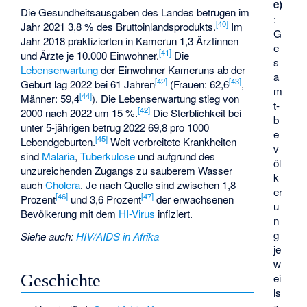
e)
Die Gesundheitsausgaben des Landes betrugen im
:
[
40
]
Jahr 2021 3,8 % des Bruttoinlandsprodukts.
Im
G
Jahr 2018 praktizierten in Kamerun 1,3 Ärztinnen
e
[
41
]
und Ärzte je 10.000 Einwohner.
Die
s
Lebenserwartung
der Einwohner Kameruns ab der
a
[
42
]
[
43
]
Geburt lag 2022 bei 61 Jahren
(Frauen: 62,6
,
m
[
44
]
Männer: 59,4
). Die Lebenserwartung stieg von
t­
[
42
]
2000 nach 2022 um 15 %.
Die Sterblichkeit bei
b
unter 5-jährigen betrug 2022 69,8 pro 1000
e
[
45
]
Lebendgeburten.
Weit verbreitete Krankheiten
v
sind
Malaria
,
Tuberkulose
und aufgrund des
öl
unzureichenden Zugangs zu sauberem Wasser
k
auch
Cholera
. Je nach Quelle sind zwischen 1,8
er
[
46
]
[
47
]
Prozent
und 3,6 Prozent
der erwachsenen
u
Bevölkerung mit dem
HI-Virus
infiziert.
n
g
Siehe auch
:
HIV/AIDS in Afrika
je
w
Geschichte
ei
ls
z