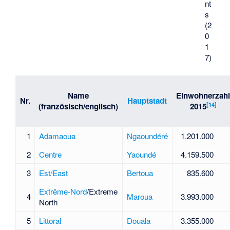
nt
s
(2
0
1
7)
Name
Einwohnerzah
Nr.
Hauptstadt
[
14
]
(französisch/englisch)
2015
1
Adamaoua
Ngaoundéré
1.201.000
2
Centre
Yaoundé
4.159.500
3
Est/East
Bertoua
835.600
Extrême-Nord
/Extreme
4
Maroua
3.993.000
North
5
Littoral
Douala
3.355.000