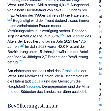
g
[
23
]
West- und Zentral-Afrika betrug 4,9.
Ausgehend
s­
von einem Höchststand von etwa 6,5 Kindern pro
e
Frau Anfang der 1980er Jahre sinkt die Rate stetig.
nt
[
24
]
Begünstigt wird der Trend dadurch, dass immer
w
mehr verheirateten Frauen moderne
ic
Verhütungsmittel zur Verfügung stehen. Dennoch
kl
[
25
]
liegt ihr Anteil 2020 bei nur 36 %.
Der
Median
des
u
Alters der Bevölkerung lag im Jahr 2021 bei 17,5
n
[
26
]
Jahren.
Im Jahr 2023 waren 42,0 Prozent der
g,
[
27
]
Bevölkerung unter 15 Jahre,
während der Anteil
F
der über 64-Jährigen 2,7 Prozent der Bevölkerung
er
[
28
]
betrug.
tili
tä
Am dichtesten besiedelt sind das
Grasland
in der
ts
West- und Nordwest-Region, die Küstenregion um
-
die Hafenstadt
Douala
und das Gebiet um die
u
Hauptstadt
Yaoundé
. Demgegenüber sind die Mitte
n
und der Südosten des Landes nur dünn besiedelt.
d
N
et
Bevölkerungsstruktur
t