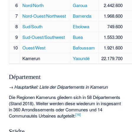
6
Nord/North
Garoua
2.442.600
7
Nord-Ouest/Northwest
Bamenda
1.968.600
8
Sud/South
Ebolowa
749.600
9
Sud-Ouest/Southwest
Buea
1.553.300
10
Ouest/West
Bafoussam
1.921.600
Kamerun
Yaoundé
22.179.700
Département
→
Hauptartikel
:
Liste der Départements in Kamerun
Die Regionen Kameruns gliedern sich in 58 Départements
(Stand 2018). Weiter werden diese wiederum in insgesamt
in 360 Arrondissements oder Communes und 14
[
16
]
Communautés Urbaines aufgeteilt:
Städte