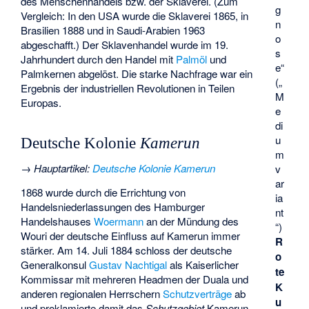
des Menschenhandels bzw. der Sklaverei. (Zum
g
Vergleich: In den USA wurde die Sklaverei 1865, in
n
Brasilien 1888 und in Saudi-Arabien 1963
o
abgeschafft.) Der Sklavenhandel wurde im 19.
s
Jahrhundert durch den Handel mit
Palmöl
und
e“
Palmkernen abgelöst. Die starke Nachfrage war ein
(„
Ergebnis der industriellen Revolutionen in Teilen
M
Europas.
e
di
u
Deutsche Kolonie
Kamerun
m
→
Hauptartikel
:
Deutsche Kolonie Kamerun
v
ar
1868 wurde durch die Errichtung von
ia
Handelsniederlassungen des Hamburger
nt
Handelshauses
Woermann
an der Mündung des
“)
Wouri der deutsche Einfluss auf Kamerun immer
R
stärker. Am 14. Juli 1884 schloss der deutsche
o
Generalkonsul
Gustav Nachtigal
als Kaiserlicher
te
Kommissar mit mehreren Headmen der Duala und
K
anderen regionalen Herrschern
Schutzverträge
ab
u
und proklamierte damit das
Schutzgebiet
Kamerun