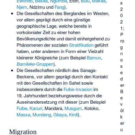
Ewondo
,
Basaa
,
Ngumba
,
Eton
,
Bulu
,
Makaa
,
s
Njem
,
Ndzimu
und
Fang
).
2
Die Gesellschaften des Berglandes im Westen,
0
vor allem geprägt durch eine günstige
2
geographische Lage, welche bereits in
1;
vorkolonialer Zeit zu einer hohen
P
Bevölkerungsdichte und damit einhergehend zu
ro
Phänomenen der sozialen
Stratifikation
geführt
g
haben, unter anderem in Form einer Vielzahl
n
kleinerer
Königreiche
(zum Beispiel
Bamun
,
o
Bamileke
-Gruppen
).
s
Die Gesellschaften nördlich des Sanaga-
e
Beckens, vor allem geprägt durch den Kontakt
d
mit den Gesellschaften im Sahel sowie
er
insbesondere durch die
Fulbe-Invasion
im
B
19. Jahrhundert beziehungsweise durch die
e
Auseinandersetzung mit dieser (zum Beispiel
v
Fulbe
,
Kanuri
,
Mandara
,
Musgum
,
Kotoko
,
öl
Massa
,
Mundang
,
Gbaya
,
Kirdi
).
k
er
u
Migration