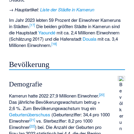
→
Hauptartikel
:
Liste der Städte in Kamerun
Im Jahr 2023 lebten 59 Prozent der Einwohner Kameruns
[
17
]
in Städten.
Die beiden größten Städte in Kamerun sind
die Hauptstadt
Yaoundé
mit ca. 2,4 Millionen Einwohnern
(Schätzung 2017) und die Hafenstadt
Douala
mit ca. 3,4
[
18
]
Millionen Einwohnern.
Bevölkerung
Demografie
B
e
[
20
]
Kamerun hatte 2022 27,9 Millionen Einwohner.
v
Das jährliche Bevölkerungswachstum betrug +
öl
2,6 %. Zum Bevölkerungswachstum trug ein
k
Geburtenüberschuss
(Geburtenziffer: 34,4 pro 1000
er
[
21
]
Einwohner
vs. Sterbeziffer: 8,2 pro 1000
u
[
22
]
Einwohner
) bei. Die Anzahl der Geburten pro
n
Frau lag 2022 statistisch bei 4,4, die der Region