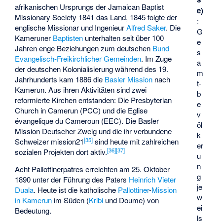
afrikanischen Ursprungs der Jamaican Baptist
e)
Missionary Society 1841 das Land, 1845 folgte der
:
englische Missionar und Ingenieur
Alfred Saker
. Die
G
Kameruner
Baptisten
unterhalten seit über 100
e
Jahren enge Beziehungen zum deutschen
Bund
s
Evangelisch-Freikirchlicher Gemeinden
. Im Zuge
a
der deutschen Kolonialisierung während des 19.
m
Jahrhunderts kam 1886 die
Basler Mission
nach
t­
Kamerun. Aus ihren Aktivitäten sind zwei
b
reformierte Kirchen entstanden: Die
Presbyterian
e
Church in Camerun
(PCC) und die
Eglise
v
évangelique du Cameroun
(EEC). Die Basler
öl
Mission Deutscher Zweig und die ihr verbundene
k
[
35
]
Schweizer mission21
sind heute mit zahlreichen
er
[
36
]
[
37
]
sozialen Projekten dort aktiv.
u
n
Acht Pallottinerpatres erreichten am 25. Oktober
g
1890 unter der Führung des Paters
Heinrich Vieter
je
Duala
. Heute ist die katholische
Pallottiner
-
Mission
w
in Kamerun
im Süden (
Kribi
und Doume) von
ei
Bedeutung.
ls