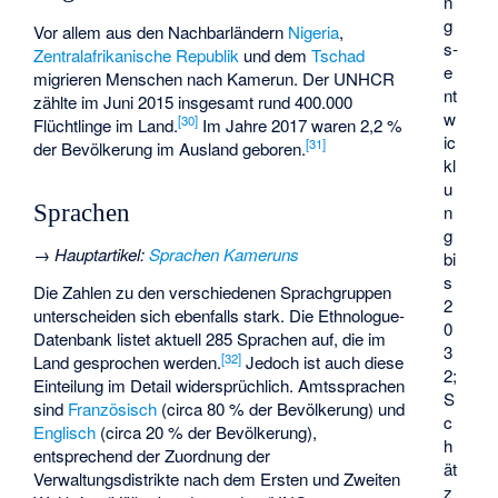
n
g
Vor allem aus den Nachbarländern
Nigeria
,
s­
Zentralafrikanische Republik
und dem
Tschad
e
migrieren Menschen nach Kamerun. Der UNHCR
nt
zählte im Juni 2015 insgesamt rund 400.000
w
[
30
]
Flüchtlinge im Land.
Im Jahre 2017 waren 2,2 %
ic
[
31
]
der Bevölkerung im Ausland geboren.
kl
u
Sprachen
n
g
→
Hauptartikel
:
Sprachen Kameruns
bi
s
Die Zahlen zu den verschiedenen Sprachgruppen
2
unterscheiden sich ebenfalls stark. Die Ethnologue-
0
Datenbank listet aktuell 285 Sprachen auf, die im
3
[
32
]
Land gesprochen werden.
Jedoch ist auch diese
2;
Einteilung im Detail widersprüchlich. Amtssprachen
S
sind
Französisch
(circa 80 % der Bevölkerung) und
c
Englisch
(circa 20 % der Bevölkerung),
h
entsprechend der Zuordnung der
ät
Verwaltungsdistrikte nach dem Ersten und Zweiten
z