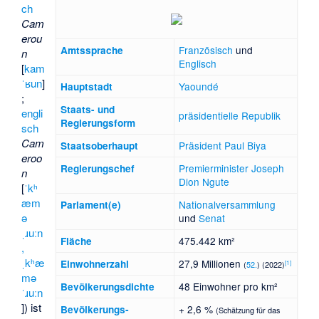
ch
Cam
erou
Französisch
und
Amtssprache
n
Englisch
[
kam
ˈʁun
]
Yaoundé
Hauptstadt
;
Staats- und
engli
präsidentielle
Republik
Regierungsform
sch
Cam
Präsident
Paul Biya
Staatsoberhaupt
eroo
Premierminister
Joseph
Regierungschef
n
Dion Ngute
[
ˈkʰ
æm
Nationalversammlung
Parlament(e)
ə
und
Senat
ˌɹuːn
475.442 km²
Fläche
,
ˌkʰæ
27,9 Millionen
Einwohnerzahl
[
1
]
(
52.
) (2022)
mə
48 Einwohner pro km²
Bevölkerungsdichte
ˈɹuːn
]) ist
+ 2,6 %
Bevölkerungs­
(Schätzung für das