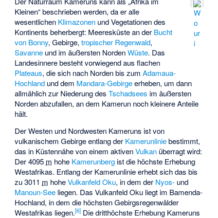
Der Naturraum Kameruns kann als „Afrika im
Kleinen“ beschrieben werden, da er alle
W
wesentlichen
Klimazonen
und Vegetationen des
o
Kontinents beherbergt: Meeresküste an der
Bucht
ur
von Bonny
, Gebirge,
tropischer Regenwald
,
i
Savanne
und im äußersten Norden
Wüste
. Das
Landesinnere besteht vorwiegend aus flachen
Plateaus
, die sich nach Norden bis zum
Adamaua-
Hochland
und dem
Mandara-Gebirge
erheben, um dann
allmählich zur Niederung des
Tschadsees
im äußersten
Norden abzufallen, an dem Kamerun noch kleinere Anteile
hält.
Der Westen und Nordwesten Kameruns ist von
vulkanischem Gebirge entlang der
Kamerunlinie
bestimmt,
das in Küstennähe von einem aktiven
Vulkan
überragt wird:
Der
4095
m
hohe
Kamerunberg
ist die höchste Erhebung
Westafrikas. Entlang der Kamerunlinie erhebt sich das bis
zu
3011
m
hohe
Vulkanfeld
Oku
, in dem der
Nyos-
und
Manoun-See
liegen. Das Vulkanfeld Oku liegt im
Bamenda-
Hochland
, in dem die höchsten Gebirgsregenwälder
[
6
]
Westafrikas liegen.
Die dritthöchste Erhebung Kameruns