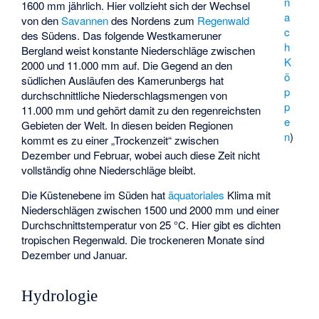
n
1600 mm jährlich. Hier vollzieht sich der Wechsel
a
von den
Savannen
des Nordens zum
Regenwald
c
des Südens. Das folgende Westkameruner
h
Bergland weist konstante Niederschläge zwischen
K
2000 und 11.000 mm auf. Die Gegend an den
ö
südlichen Ausläufen des Kamerunbergs hat
p
durchschnittliche Niederschlagsmengen von
p
11.000 mm und gehört damit zu den regenreichsten
e
Gebieten der Welt. In diesen beiden Regionen
n
)
kommt es zu einer „Trockenzeit“ zwischen
Dezember und Februar, wobei auch diese Zeit nicht
vollständig ohne Niederschläge bleibt.
Die Küstenebene im Süden hat
äquatoriales
Klima mit
Niederschlägen zwischen 1500 und 2000 mm und einer
Durchschnittstemperatur von 25 °C. Hier gibt es dichten
tropischen Regenwald. Die trockeneren Monate sind
Dezember und Januar.
Hydrologie