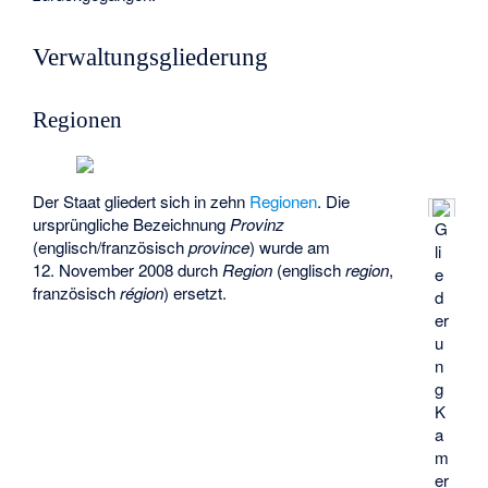
Verwaltungsgliederung
Regionen
Der Staat gliedert sich in zehn
Regionen
. Die
ursprüngliche Bezeichnung
Provinz
G
(englisch/französisch
province
) wurde am
li
12. November 2008 durch
Region
(englisch
region
,
e
französisch
région
) ersetzt.
d
er
u
n
g
K
a
m
er