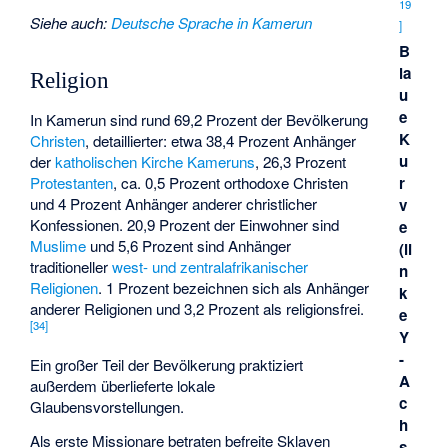
19
Siehe auch
:
Deutsche Sprache in Kamerun
]
B
la
Religion
u
e
In Kamerun sind rund 69,2 Prozent der Bevölkerung
K
Christen
, detaillierter: etwa 38,4 Prozent Anhänger
u
der
katholischen Kirche Kameruns
, 26,3 Prozent
Protestanten
, ca. 0,5 Prozent orthodoxe Christen
r
und 4 Prozent Anhänger anderer christlicher
v
Konfessionen. 20,9 Prozent der Einwohner sind
e
Muslime
und 5,6 Prozent sind Anhänger
(li
traditioneller
west- und zentralafrikanischer
n
Religionen
. 1 Prozent bezeichnen sich als Anhänger
k
anderer Religionen und 3,2 Prozent als religionsfrei.
e
[
34
]
Y
-
Ein großer Teil der Bevölkerung praktiziert
A
außerdem überlieferte lokale
c
Glaubensvorstellungen.
h
Als erste Missionare betraten befreite Sklaven
s