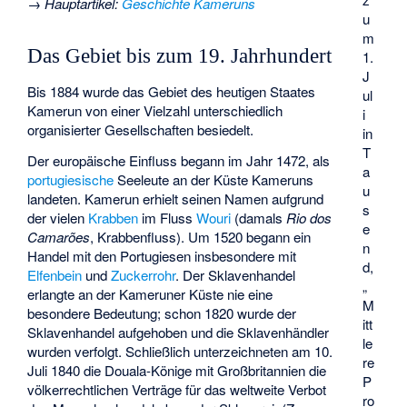
→
Hauptartikel
:
Geschichte Kameruns
u
m
Das Gebiet bis zum 19. Jahrhundert
1.
J
Bis 1884 wurde das Gebiet des heutigen Staates
ul
Kamerun von einer Vielzahl unterschiedlich
i
organisierter Gesellschaften besiedelt.
in
T
Der europäische Einfluss begann im Jahr 1472, als
a
portugiesische
Seeleute an der Küste Kameruns
u
landeten. Kamerun erhielt seinen Namen aufgrund
s
der vielen
Krabben
im Fluss
Wouri
(damals
Rio dos
e
Camarões
, Krabbenfluss). Um 1520 begann ein
n
Handel mit den Portugiesen insbesondere mit
d,
Elfenbein
und
Zuckerrohr
. Der Sklavenhandel
„
erlangte an der Kameruner Küste nie eine
M
besondere Bedeutung; schon 1820 wurde der
itt
Sklavenhandel aufgehoben und die Sklavenhändler
le
wurden verfolgt. Schließlich unterzeichneten am 10.
re
Juli 1840 die Douala-Könige mit Großbritannien die
P
völkerrechtlichen Verträge für das weltweite Verbot
ro