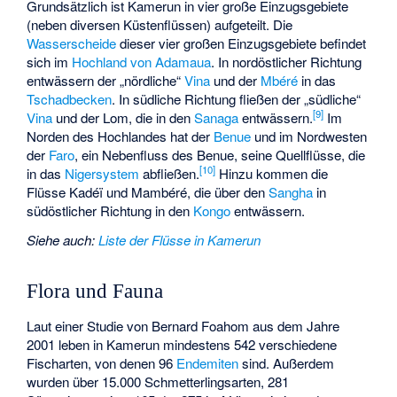
Grundsätzlich ist Kamerun in vier große Einzugsgebiete
(neben diversen Küstenflüssen) aufgeteilt. Die
Wasserscheide
dieser vier großen Einzugsgebiete befindet
sich im
Hochland von Adamaua
. In nordöstlicher Richtung
entwässern der „nördliche“
Vina
und der
Mbéré
in das
Tschadbecken
. In südliche Richtung fließen der „südliche“
[
9
]
Vina
und der
Lom
, die in den
Sanaga
entwässern.
Im
Norden des Hochlandes hat der
Benue
und im Nordwesten
der
Faro
, ein Nebenfluss des Benue, seine Quellflüsse, die
[
10
]
in das
Nigersystem
abfließen.
Hinzu kommen die
Flüsse
Kadéï
und
Mambéré
, die über den
Sangha
in
südöstlicher Richtung in den
Kongo
entwässern.
Siehe auch
:
Liste der Flüsse in Kamerun
Flora und Fauna
Laut einer Studie von Bernard Foahom aus dem Jahre
2001 leben in Kamerun mindestens 542 verschiedene
Fischarten, von denen 96
Endemiten
sind. Außerdem
wurden über 15.000 Schmetterlingsarten, 281