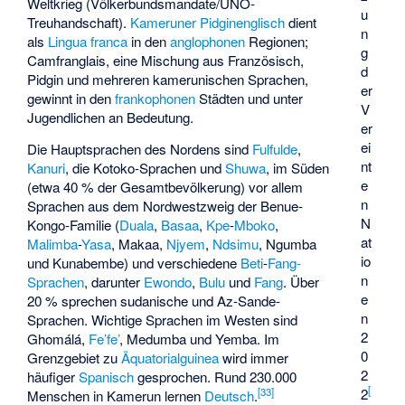
Weltkrieg (Völkerbundsmandate/UNO-
u
Treuhandschaft).
Kameruner Pidginenglisch
dient
n
als
Lingua franca
in den
anglophonen
Regionen;
g
Camfranglais
, eine Mischung aus Französisch,
d
Pidgin und mehreren kamerunischen Sprachen,
er
gewinnt in den
frankophonen
Städten und unter
V
Jugendlichen an Bedeutung.
er
ei
Die Hauptsprachen des Nordens sind
Fulfulde
,
nt
Kanuri
, die
Kotoko
-Sprachen und
Shuwa
, im Süden
e
(etwa 40 % der Gesamtbevölkerung) vor allem
n
Sprachen aus dem Nordwestzweig der Benue-
N
Kongo-Familie (
Duala
,
Basaa
,
Kpe
-
Mboko
,
at
Malimba
-
Yasa
,
Makaa
,
Njyem
,
Ndsimu
,
Ngumba
io
und
Kunabembe
) und verschiedene
Beti
-
Fang-
n
Sprachen
, darunter
Ewondo
,
Bulu
und
Fang
. Über
e
20 % sprechen sudanische und
Az-Sande-
n
Sprachen
. Wichtige Sprachen im Westen sind
2
Ghomálá
,
Fe’fe’
,
Medumba
und
Yemba
. Im
0
Grenzgebiet zu
Äquatorialguinea
wird immer
2
häufiger
Spanisch
gesprochen. Rund 230.000
[
2
[
33
]
Menschen in Kamerun lernen
Deutsch
.