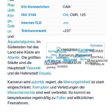
Rep
CAM
Kfz-Kennzeichen
ublik
CM
, CMR, 120
ISO 3166
Kon
go
,
.cm
Internet-TLD
Gab
+237
un
Telefonvorwahl
und
Äquatorialguinea
. Im
Tschadsee
Südwesten hat das
NIGERIA
Maroua
TSCHAD
Kamerun-
Land eine Küste am
Garoua
Bamenda
Kamerun (Kamerun)
berg
Ngaoundéré
Mbakaou
Atlantik
. Die größten
Buea
Douala
ZENTRAL-
Bafoussam
Bertoua
Yaoundé
Bioko
AFRIKANISCHE
ATLANTIK
Ebolowa
Städte sind die
GABUN
KONGO
ÄQUATORIAL-
(Äquatorial-
REPUBLIK
GUINEA
Hauptstadt
Yaoundé
guinea)
und die Hafenstadt
Douala
.
Kamerun wird
autoritär
regiert, die
Meinungsfreiheit
ist stark
eingeschränkt.
Korruption
und Verletzungen der
Menschenrechte
sind weit verbreitet. So kommt es
beispielsweise regelmäßig zu
Folter
und willkürlichen
Festnahmen.