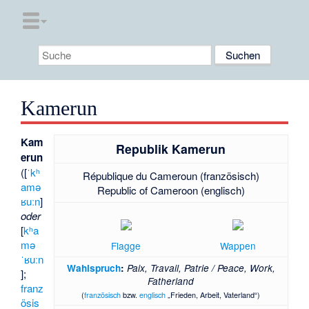
Kamerun
Kam
Republik Kamerun
erun
([
ˈkʰ
République du Cameroun
(französisch)
amə
Republic of Cameroon
(englisch)
ʁuːn
]
oder
[
kʰa
mə
Flagge
Wappen
ˈʁuːn
Wahlspruch
:
Paix, Travail, Patrie / Peace, Work,
];
Fatherland
franz
(
französisch
bzw.
englisch
„Frieden, Arbeit, Vaterland“)
ösis