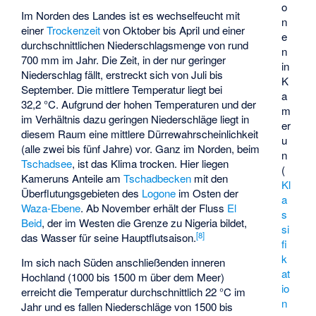
o
Im Norden des Landes ist es wechselfeucht mit
n
einer
Trockenzeit
von Oktober bis April und einer
e
durchschnittlichen Niederschlagsmenge von rund
n
700 mm im Jahr. Die Zeit, in der nur geringer
in
Niederschlag fällt, erstreckt sich von Juli bis
K
September. Die mittlere Temperatur liegt bei
a
32,2 °C. Aufgrund der hohen Temperaturen und der
m
im Verhältnis dazu geringen Niederschläge liegt in
er
diesem Raum eine mittlere Dürrewahrscheinlichkeit
u
(alle zwei bis fünf Jahre) vor. Ganz im Norden, beim
n
Tschadsee
, ist das Klima trocken. Hier liegen
(
Kameruns Anteile am
Tschadbecken
mit den
Kl
Überflutungsgebieten des
Logone
im Osten der
a
Waza-Ebene
. Ab November erhält der Fluss
El
s
Beid
, der im Westen die Grenze zu Nigeria bildet,
si
[
8
]
das Wasser für seine Hauptflutsaison.
fi
k
Im sich nach Süden anschließenden inneren
at
Hochland (1000 bis 1500 m über dem Meer)
io
erreicht die Temperatur durchschnittlich 22 °C im
n
Jahr und es fallen Niederschläge von 1500 bis