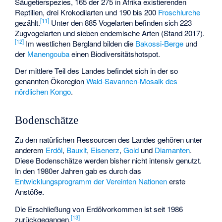
Säugetierspezies, 165 der 275 in Afrika existierenden
Reptilien, drei Krokodilarten und 190 bis 200
Froschlurche
[
11
]
gezählt.
Unter den 885 Vogelarten befinden sich 223
Zugvogelarten und sieben endemische Arten (Stand 2017).
[
12
]
Im westlichen Bergland bilden die
Bakossi-Berge
und
der
Manengouba
einen
Biodiversitätshotspot
.
Der mittlere Teil des Landes befindet sich in der so
genannten Ökoregion
Wald-Savannen-Mosaik des
nördlichen Kongo
.
Bodenschätze
Zu den natürlichen Ressourcen des Landes gehören unter
anderem
Erdöl
,
Bauxit
,
Eisenerz
,
Gold
und
Diamanten
.
Diese Bodenschätze werden bisher nicht intensiv genutzt.
In den 1980er Jahren gab es durch das
Entwicklungsprogramm der Vereinten Nationen
erste
Anstöße.
Die Erschließung von Erdölvorkommen ist seit 1986
[
13
]
zurückgegangen.