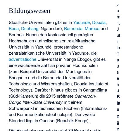
z
Bildungswesen
u
m
Staatliche Universitäten gibt es in
Yaoundé
,
Douala
,
1.
Buea
,
Dschang
, Ngaunderé,
Bamenda
,
Maroua
und
J
Bertoua. Neben den konfessionell geprägten
ul
Hochschulen (katholische zentralafrikanische
i
Universität in Yaoundé, protestantische
in
zentralafrikanische Universität in Yaoundé, die
T
adventistische
Universität in Nanga Ebogo), gibt es
a
eine wachsende Zahl an privaten Hochschulen
u
(zum Beispiel Universität des Montagnes in
s
Banganté und die Bamenda-Universität der
e
Technologie und Wissenschaften, Douala Institute of
n
Technology). Darüber hinaus gibt es in Sangmélima
d
(Süd-Kamerun) die 2015 eröffnete
Cameroon-
B
Congo Inter-State University
mit einem
la
Schwerpunkt in technischen Fächern (Informations-
u
und Kommunikationstechnologie). Der zweite
e
Standort liegt in Ouesso (Republik Kongo).
g
e
Die Einschulungsquote beträgt 79 Prozent und ist