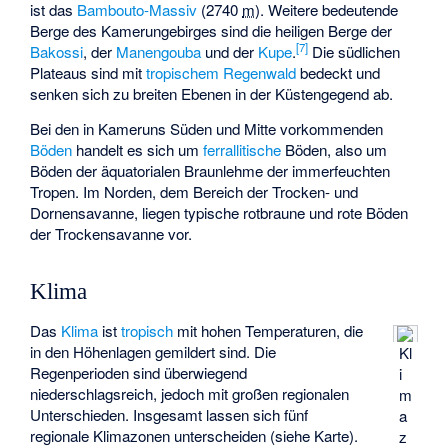
ist das
Bambouto-Massiv
(
2740
m
). Weitere bedeutende
Berge des Kamerungebirges sind die heiligen Berge der
[
7
]
Bakossi
, der
Manengouba
und der
Kupe
.
Die südlichen
Plateaus sind mit
tropischem Regenwald
bedeckt und
senken sich zu breiten Ebenen in der Küstengegend ab.
Bei den in Kameruns Süden und Mitte vorkommenden
Böden
handelt es sich um
ferrallitische
Böden, also um
Böden der äquatorialen Braunlehme der immerfeuchten
Tropen. Im Norden, dem Bereich der Trocken- und
Dornensavanne, liegen typische
rotbraune
und
rote Böden
der Trockensavanne vor.
Klima
Das
Klima
ist
tropisch
mit hohen Temperaturen, die
in den Höhenlagen gemildert sind. Die
Kl
Regenperioden sind überwiegend
i
niederschlagsreich, jedoch mit großen regionalen
m
Unterschieden. Insgesamt lassen sich fünf
a
regionale Klimazonen unterscheiden (siehe Karte).
z