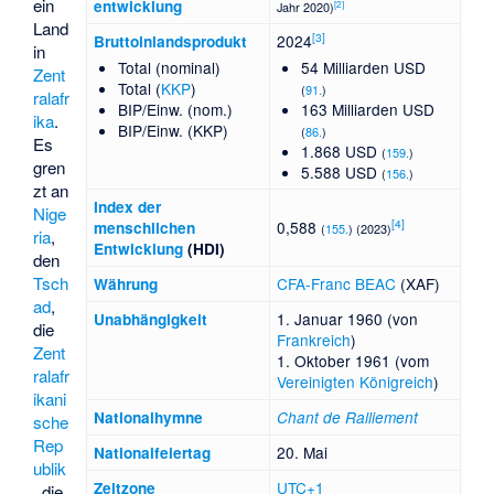
ein
entwicklung
[
2
]
Jahr 2020)
Land
[
3
]
2024
Bruttoinlandsprodukt
in
Total (nominal)
54 Milliarden USD
Zent
Total (
KKP
)
(
91.
)
ralafr
BIP/Einw. (nom.)
163 Milliarden USD
ika
.
BIP/Einw. (KKP)
(
86.
)
Es
1.868 USD
(
159.
)
gren
5.588 USD
(
156.
)
zt an
Index der
Nige
[
4
]
0,588
menschlichen
(
155.
) (2023)
ria
,
Entwicklung
(HDI)
den
Tsch
CFA-Franc BEAC
(XAF)
Währung
ad
,
1. Januar 1960 (von
Unabhängigkeit
die
Frankreich
)
Zent
1. Oktober 1961 (vom
ralafr
Vereinigten Königreich
)
ikani
National­hymne
Chant de Ralliement
sche
Rep
20. Mai
Nationalfeiertag
ublik
UTC+1
Zeitzone
, die