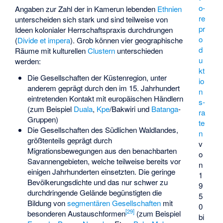
o­
Angaben zur Zahl der in Kamerun lebenden
Ethnien
re
unterscheiden sich stark und sind teilweise von
pr
Ideen kolonialer Herrschaftspraxis durchdrungen
o
(
Divide et impera
). Grob können vier geographische
d
Räume mit kulturellen
Clustern
unterschieden
u
werden:
kt
Die Gesellschaften der Küstenregion, unter
io
anderem geprägt durch den im 15. Jahrhundert
n
eintretenden Kontakt mit europäischen Händlern
s­
(zum Beispiel
Duala
,
Kpe
/Bakwiri und
Batanga
-
ra
Gruppen)
te
Die Gesellschaften des Südlichen Waldlandes,
n
größtenteils geprägt durch
v
Migrationsbewegungen aus den benachbarten
o
Savannengebieten, welche teilweise bereits vor
n
einigen Jahrhunderten einsetzten. Die geringe
1
Bevölkerungsdichte und das nur schwer zu
9
durchdringende Gelände begünstigten die
5
Bildung von
segmentären Gesellschaften
mit
0
[
29
]
besonderen Austauschformen
(zum Beispiel
bi