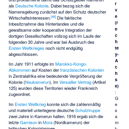
r
als
Deutsche Kolonie
. Dabei bezog sich die
v
Namensgebung zunächst auf den Schutz deutscher
e
[
48
]
Wirtschaftsinteressen.
Die faktische
(r
Inbesitznahme des Hinterlandes und die
e
gewaltsame oder kooperative Integration der
c
dortigen Gesellschaften vollzog sich im Laufe der
h
folgenden 30 Jahre und war bei Ausbruch des
te
Ersten Weltkrieges
noch nicht endgültig
abgeschlossen.
y-
A
Im Jahr 1911 erfolgte im
Marokko-Kongo-
c
Abkommen
auf Kosten der
französischen Kolonien
h
in Zentralafrika eine bedeutende Vergrößerung der
s
Kolonie (
Neukamerun
). Im
Versailler Vertrag
(Artikel
e)
125) wurden diese Territorien wieder Frankreich
:
zugeordnet.
G
Im
Ersten Weltkrieg
konnte sich die zahlenmäßig
e
und materiell unterlegene deutsche
Schutztruppe
s
zwei Jahre in Kamerun halten. 1916 ergab sich die
a
letzte
Garnison
in
Mora
(Nordkamerun) der
m
britischen Kolonialarmee.
t­