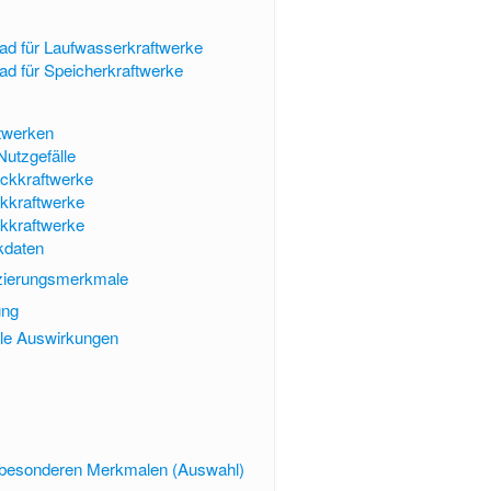
d für Laufwasserkraftwerke
d für Speicherkraftwerke
twerken
Nutzgefälle
ckkraftwerke
ckkraftwerke
kkraftwerke
kdaten
izierungsmerkmale
ung
ale Auswirkungen
 besonderen Merkmalen (Auswahl)