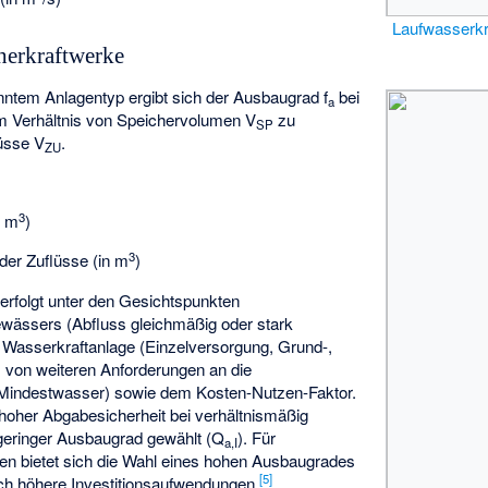
Laufwasserkr
herkraftwerke
ntem Anlagentyp ergibt sich der Ausbaugrad f
bei
a
m Verhältnis von Speichervolumen V
zu
SP
üsse V
.
ZU
3
n m
)
3
er Zuflüsse (in m
)
rfolgt unter den Gesichtspunkten
ewässers (Abfluss gleichmäßig oder stark
 Wasserkraftanlage (Einzelversorgung, Grund-,
), von weiteren Anforderungen an die
 Mindestwasser) sowie dem Kosten-Nutzen-Faktor.
 hoher Abgabesicherheit bei verhältnismäßig
n geringer Ausbaugrad gewählt (Q
). Für
a,I
gen bietet sich die Wahl eines hohen Ausbaugrades
[
5
]
ich höhere Investitionsaufwendungen.