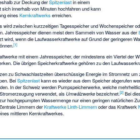
deshalb zur Deckung der
Spitzenlast
in einem
t sich innerhalb von Minuten hochfahren und kann
tung eines
Kernkraftwerks
erreichen.
 wird zwischen kurzzeitigen Tagesspeicher und Wochenspeicher ode
en. Jahresspeicher dienen meist dem Sammeln von Wasser aus der
zt wird, wenn die Laufwasserkraftwerke auf Grund der geringeren W
[
1
]
können.
aftwerke mit einem Jahresspeicher, der mindestens ein Viertel der W
erken. Die übrigen Speicherkraftwerke gehören zu den Laufwasserkr
zen zu Schwachlastzeiten überschüssige Energie im Stromnetz um 
pen. Bei
Spitzenlast
kann es wieder aus dem Speicher abgerufen we
den. In der Schweiz werden Pumpspeicherwerke, welche mehrheitli
[
2
]
Stromerzeugung verwendet, als
Umwälzwerke
bezeichnet.
Bei die
 zur hochgepumpten Wassermenge nur einen geringen natürlichen Zu
Zentrale Limmern der
Kraftwerke Linth-Limmern
oder das Kraftwerk
ines mittleren Kernkraftwerkes.