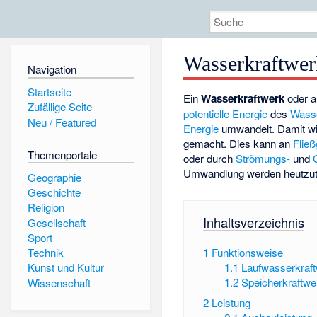
Wasserkraftwer
Navigation
Startseite
Ein
Wasserkraftwerk
oder 
Zufällige Seite
potentielle Energie
des
Wass
Neu / Featured
Energie
umwandelt. Damit wi
gemacht. Dies kann an
Flie
Themenportale
oder durch
Strömungs-
und
Umwandlung werden heutzuta
Geographie
Geschichte
Religion
Inhaltsverzeichnis
Gesellschaft
Sport
1
Funktionsweise
Technik
1.1
Laufwasserkraf
Kunst und Kultur
1.2
Speicherkraftwe
Wissenschaft
2
Leistung