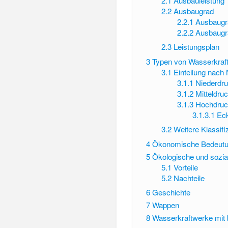
2.1
Ausbauleistung
2.2
Ausbaugrad
2.2.1
Ausbaugra
2.2.2
Ausbaugra
2.3
Leistungsplan
3
Typen von Wasserkraf
3.1
Einteilung nach 
3.1.1
Niederdru
3.1.2
Mitteldru
3.1.3
Hochdruc
3.1.3.1
Ec
3.2
Weitere Klassif
4
Ökonomische Bedeut
5
Ökologische und sozi
5.1
Vorteile
5.2
Nachteile
6
Geschichte
7
Wappen
8
Wasserkraftwerke mit