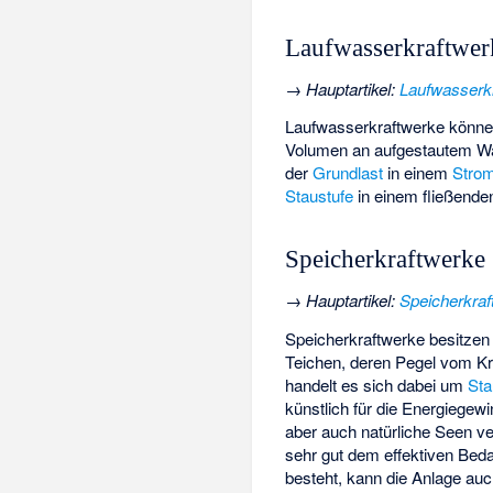
Laufwasserkraftwer
→
Hauptartikel
:
Laufwasserk
Laufwasserkraftwerke können
Volumen an aufgestautem W
der
Grundlast
in einem
Stro
Staustufe
in einem fließende
Speicherkraftwerke
→
Hauptartikel
:
Speicherkraf
Speicherkraftwerke besitzen
Teichen, deren Pegel vom Kr
handelt es sich dabei um
St
künstlich für die Energiegew
aber auch natürliche Seen ve
sehr gut dem effektiven Bed
besteht, kann die Anlage auc