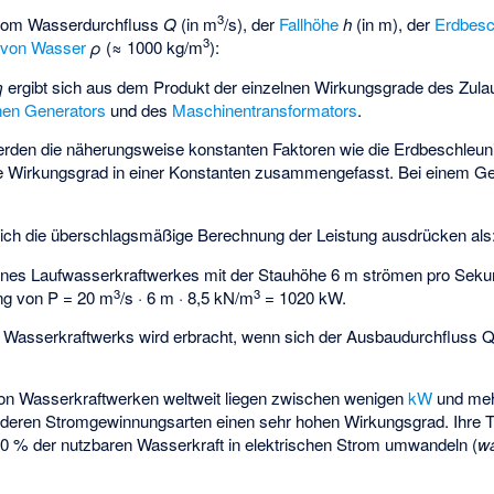
3
 vom Wasserdurchfluss
Q
(in m
/s), der
Fallhöhe
h
(in m), der
Erdbesc
3
 von Wasser
ρ
(≈ 1000 kg/m
):
η
ergibt sich aus dem Produkt der einzelnen Wirkungsgrade des Zulau
chen Generators
und des
Maschinentransformators
.
rden die näherungsweise konstanten Faktoren wie die Erdbeschleu
 Wirkungsgrad in einer Konstanten
zusammengefasst. Bei einem G
 sich die überschlagsmäßige Berechnung der Leistung ausdrücken als
 eines Laufwasserkraftwerkes mit der Stauhöhe 6 m strömen pro Sek
3
3
ung von P = 20 m
/s · 6 m · 8,5 kN/m
= 1020 kW.
 Wasserkraftwerks wird erbracht, wenn sich der Ausbaudurchfluss 
n Wasserkraftwerken weltweit liegen zwischen wenigen
kW
und me
 anderen Stromgewinnungsarten einen sehr hohen Wirkungsgrad. Ihre 
0 % der nutzbaren Wasserkraft in elektrischen Strom umwandeln (
wa