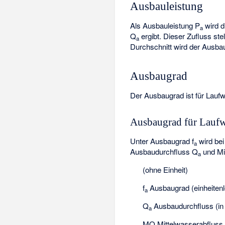
Ausbauleistung
Als Ausbauleistung P
wird d
a
Q
ergibt. Dieser Zufluss st
a
Durchschnitt wird der Ausbau
Ausbaugrad
Der Ausbaugrad ist für Laufw
Ausbaugrad für Laufw
Unter Ausbaugrad f
wird bei
a
Ausbaudurchfluss Q
und Mi
a
(ohne Einheit)
f
Ausbaugrad (einheitenl
a
Q
Ausbaudurchfluss (in
a
MQ Mittelwasserabfluss 