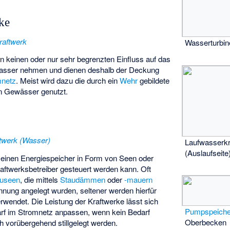
ke
raftwerk
Wasserturbin
 keinen oder nur sehr begrenzten Einfluss auf das
asser nehmen und dienen deshalb der Deckung
mnetz
. Meist wird dazu die durch ein
Wehr
gebildete
n Gewässer genutzt.
twerk (Wasser)
Laufwasserkr
(Auslaufseite
 einen Energiespeicher in Form von Seen oder
aftwerksbetreiber gesteuert werden kann. Oft
auseen
, die mittels
Staudämmen
oder
-mauern
innung angelegt wurden, seltener werden hierfür
rwendet. Die Leistung der Kraftwerke lässt sich
Pumpspeiche
arf im Stromnetz anpassen, wenn kein Bedarf
Oberbecken
h vorübergehend stillgelegt werden.