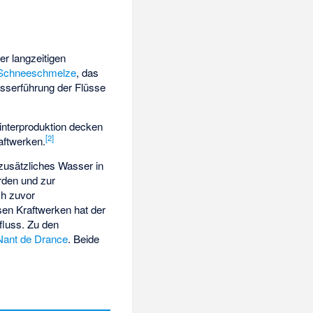
r langzeitigen
Schneeschmelze
, das
asserführung der Flüsse
interproduktion decken
[
2
]
aftwerken.
zusätzliches Wasser in
rden und zur
ch zuvor
sen Kraftwerken hat der
fluss. Zu den
Nant de Drance
. Beide