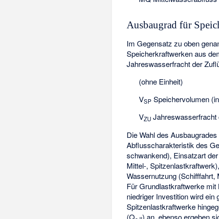
Ausbaugrad für Speic
Im Gegensatz zu oben genan
Speicherkraftwerken aus de
Jahreswasserfracht der Zufl
(ohne Einheit)
V
Speichervolumen (i
SP
V
Jahreswasserfracht d
ZU
Die Wahl des Ausbaugrades e
Abflusscharakteristik des G
schwankend), Einsatzart der
Mittel-, Spitzenlastkraftwerk
Wassernutzung (Schifffahrt,
Für Grundlastkraftwerke mit
niedriger Investition wird ei
Spitzenlastkraftwerke hinge
(Q
) an, ebenso ergeben s
a,II