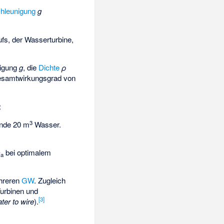
hleunigung
g
fs, der Wasserturbine,
nigung
g
, die
Dichte
ρ
esamtwirkungsgrad von
:
3
unde 20 m
Wasser.
Q
bei optimalem
a
hreren
GW
. Zugleich
Turbinen und
[
3
]
ter to wire
).