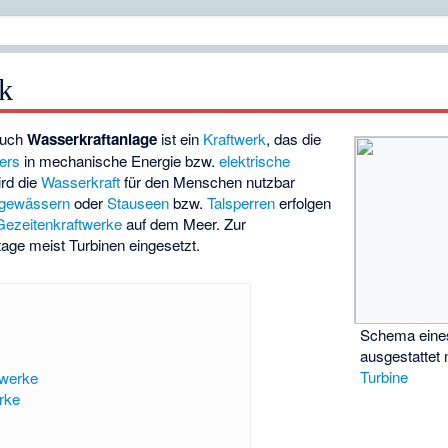
k
auch
Wasserkraftanlage
ist ein
Kraftwerk
, das die
ers
in mechanische Energie bzw.
elektrische
rd die
Wasserkraft
für den Menschen nutzbar
ßgewässern
oder
Stauseen
bzw.
Talsperren
erfolgen
Gezeitenkraftwerke
auf dem Meer. Zur
ge meist Turbinen eingesetzt.
Schema eine
ausgestattet 
Turbine
twerke
rke