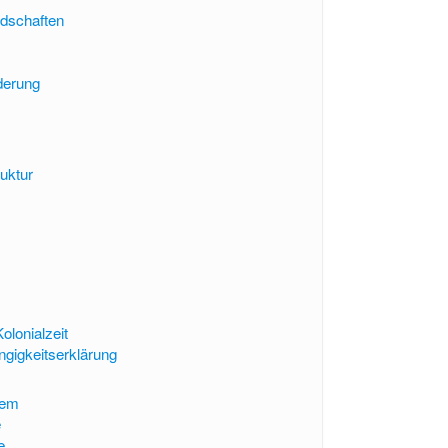
ndschaften
derung
uktur
olonialzeit
ngigkeitserklärung
tem
e
e