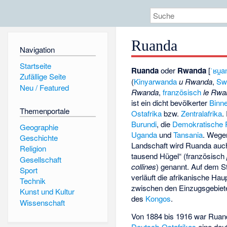
Ruanda
Navigation
Startseite
Ruanda
oder
Rwanda
[
ˈʁu̯
Zufällige Seite
(
Kinyarwanda
u Rwanda
,
Swa
Neu / Featured
Rwanda
,
französisch
le Rwa
ist ein dicht bevölkerter
Binn
Themenportale
Ostafrika
bzw.
Zentralafrika
.
Burundi
, die
Demokratische 
Geographie
Uganda
und
Tansania
. Wege
Geschichte
Landschaft wird Ruanda auc
Religion
tausend Hügel“ (französisch
Gesellschaft
collines
) genannt. Auf dem S
Sport
verläuft die afrikanische Hau
Technik
zwischen den Einzugsgebie
Kunst und Kultur
des
Kongos
.
Wissenschaft
Von 1884 bis 1916 war Ruand
Deutsch-Ostafrikas
eine de