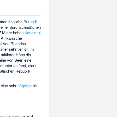
aften ähnliche
Burundi
 einer durchschnittlichen
07 Meter hohen
Karisimbi
 Afrikanische
eil von Ruandas
her sehr tief ist. Im
mittlerer Höhe die
eihe von Seen eine
ometer entfernt, dient
atischen Republik
t eine sehr
hügelige
bis
geszeitenklima wird