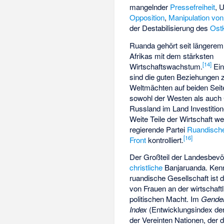
mangelnder
Pressefreiheit
, 
Opposition
,
Manipulation vo
der Destabilisierung des
Ost
Ruanda gehört seit längerem
Afrikas mit dem stärksten
[
14
]
Wirtschaftswachstum.
Ein
sind die guten Beziehungen 
Weltmächten auf beiden Seit
sowohl der Westen als auch
Russland im Land Investition
Weite Teile der Wirtschaft w
regierende Partei
Ruandische
[
16
]
Front
kontrolliert.
Der Großteil der Landesbevö
christliche
Banjaruanda
. Ken
ruandische Gesellschaft ist 
von Frauen an der wirtschaft
politischen Macht. Im
Gende
Index
(Entwicklungsindex de
der Vereinten Nationen, der 