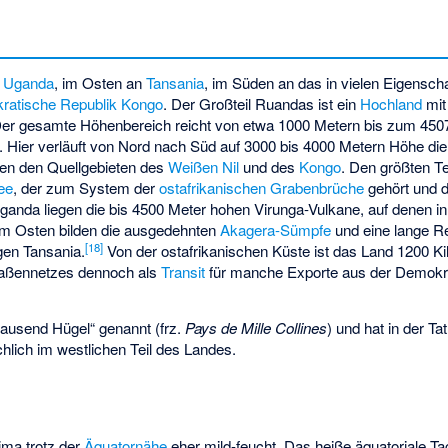
n
Uganda
, im Osten an
Tansania
, im Süden an das in vielen Eigensch
ratische Republik Kongo
. Der Großteil Ruandas ist ein
Hochland
mit
er gesamte Höhenbereich reicht von etwa 1000 Metern bis zum 45
 Hier verläuft von Nord nach Süd auf 3000 bis 4000 Metern Höhe die
en den Quellgebieten des
Weißen Nil
und des
Kongo
. Den größten T
ee
, der zum System der
ostafrikanischen Grabenbrüche
gehört und da
anda liegen die bis 4500 Meter hohen Virunga-Vulkane, auf denen in 
Im Osten bilden die ausgedehnten
Akagera-Sümpfe
und eine lange R
[
18
]
gen Tansania.
Von der ostafrikanischen Küste ist das Land 1200 Kil
raßennetzes dennoch als
Transit
für manche Exporte aus der Demokr
tausend Hügel“ genannt (frz.
Pays de Mille Collines
) und hat in der Ta
hlich im westlichen Teil des Landes.
ima trotz der
Äquatornähe
eher mild-feucht. Das heiße äquatoriale Ta