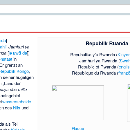
anda
]
Republik Ruanda
hili
Jamhuri ya
nda
[
lə ʁwɑ̃ˈda
])
Repubulika y’u Rwanda (
Kinya
enstaat
in
Jamhuri ya Rwanda (
Swahi
 Er grenzt an
Republic of Rwanda (
engli
Republik Kongo
,
République du Rwanda (
franz
n seiner hügeligen
h „Land der
pays des mille
taatsgebiet
pt
wasserscheide
ten des
Nils
und
a als Teil
Flagge
utsche
Kolonie
.