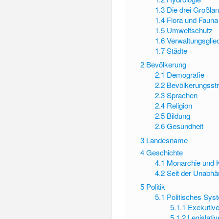
1.3
Die drei Großla
1.4
Flora und Fauna
1.5
Umweltschutz
1.6
Verwaltungsglie
1.7
Städte
2
Bevölkerung
2.1
Demografie
2.2
Bevölkerungsstr
2.3
Sprachen
2.4
Religion
2.5
Bildung
2.6
Gesundheit
3
Landesname
4
Geschichte
4.1
Monarchie und K
4.2
Seit der Unabhä
5
Politik
5.1
Politisches Sys
5.1.1
Exekutiv
5.1.2
Legislativ