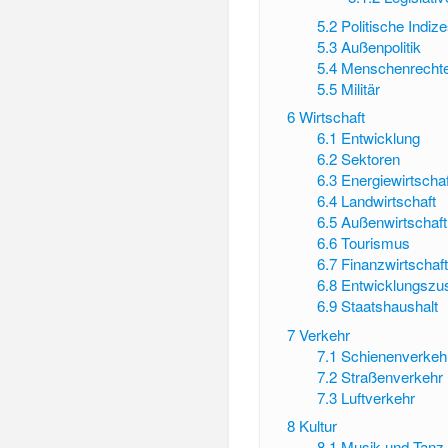
5.2
Politische Indiz
5.3
Außenpolitik
5.4
Menschenrecht
5.5
Militär
6
Wirtschaft
6.1
Entwicklung
6.2
Sektoren
6.3
Energiewirtschaf
6.4
Landwirtschaft
6.5
Außenwirtschaft
6.6
Tourismus
6.7
Finanzwirtschaf
6.8
Entwicklungszu
6.9
Staatshaushalt
7
Verkehr
7.1
Schienenverkeh
7.2
Straßenverkehr
7.3
Luftverkehr
8
Kultur
8.1
Musik und Tanz