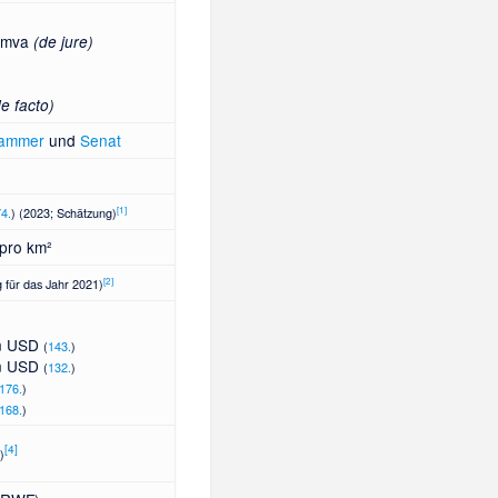
umva
(de jure)
de facto)
kammer
und
Senat
[
1
]
74.
) (2023; Schätzung)
pro km²
[
2
]
 für das Jahr 2021)
en USD
(
143.
)
en USD
(
132.
)
176.
)
168.
)
[
4
]
)