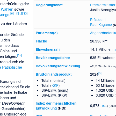
Unterdrückung der
Premierminister
Regierungschef
n Wahlen
sowie
Justin Nsengiy
[
6
]
[
11
]
[
12
]
[
13
]
kongo
.
Präsident
 zu den Ländern
Paul Kagame
(
Abgeordneten
Parlament(e)
er der Gründe
zu den
26.338 km²
Fläche
en, so dass
14,1 Millionen
Einwohnerzahl
(
 China und
[
15
]
en tätigen.
535 Einwohner 
Bevölkerungsdichte
erden durch die
+2,5 %
Bevölkerungs­entwicklung
(Schätzung
 Patriotische
[
3
]
2024
Bruttoinlandsprodukt
Total (nominal)
14 Milliard
lkerung sind
Total (
KKP
)
53 Milliard
nzeichnend für die
BIP/Einw. (nom.)
1.028 USD
(
die hohe Teilhabe
BIP/Einw. (KKP)
3.820 USD
(
lichen und
r Development
Index der menschlichen
0,578
(
159.
) (2023
Entwicklung
(HDI)
r Geschlechter)
die Unterschiede