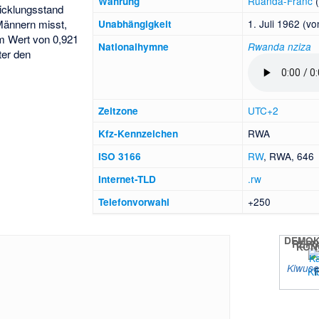
Ruanda-Franc
Währung
icklungsstand
1. Juli 1962 (v
Männern misst,
Unabhängigkeit
m Wert von 0,921
National­hymne
Rwanda nziza
ter den
UTC+2
Zeitzone
RWA
Kfz-Kennzeichen
RW
, RWA, 646
ISO 3166
.rw
Internet-TLD
+250
Telefonvorwahl
DEMOK
REPU
KON
Ka
Kiwus
Ki