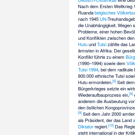
Nach dem Ersten Weltkrieg 
Ruanda
belgisches
Völkerb
nach 1945
UN
-Treuhandsgebi
die Unabhängigkeit. Wegen st
Probleme, einer hohen Bevö
und Konflikten zwischen de
Hutu
und
Tutsi
zählte das La
ärmsten in Afrika. Der gesell
Konflikt führte zu einem
Bürg
(1990–1994) sowie dem
Völ
Tutsi 1994
, bei dem radikale
800.000 ethnische Tutsi sowi
[
5
]
Hutu ermordeten.
Seit dem
Bürgerkrieges setzte ein wirt
[
6
]
Wiederaufbauprozess ein,
anderem die Ausbeutung vo
den östlichen Kongoprovinze
[
9
]
Seit dem Jahr 2000 amtie
als Präsident, der das Land
a
[
10
]
Diktator
regiert.
Das Regi
steht international in der Kri