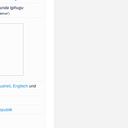
unda Igihugu
tismus“)
uaheli
,
Englisch
und
epublik