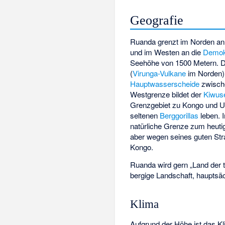
Geografie
Ruanda grenzt im Norden a
und im Westen an die
Demok
Seehöhe von 1500 Metern. D
(
Virunga-Vulkane
im Norden).
Hauptwasserscheide
zwisch
Westgrenze bildet der
Kiwus
Grenzgebiet zu Kongo und Ug
seltenen
Berggorillas
leben. 
natürliche Grenze zum heuti
aber wegen seines guten St
Kongo.
Ruanda wird gern „Land der 
bergige Landschaft, hauptsäc
Klima
Aufgrund der Höhe ist das Kl