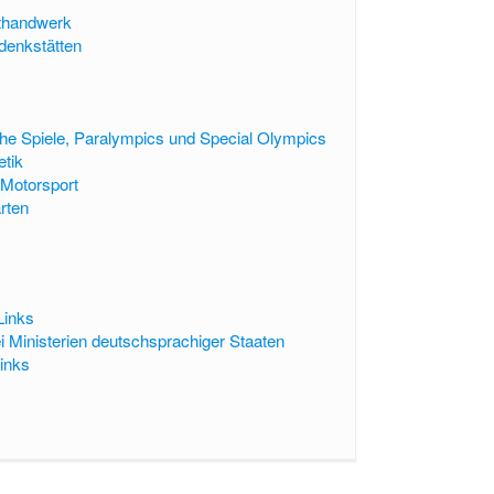
thandwerk
enkstätten
e Spiele, Paralympics und Special Olympics
etik
Motorsport
arten
Links
ei Ministerien deutschsprachiger Staaten
Links