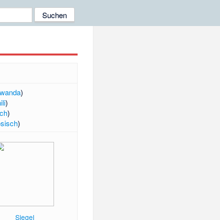
rwanda
)
li
)
sch
)
ösisch
)
Siegel