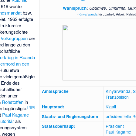
1919 wurde
Wahlspruch
:
Ubumwe, Umurimo, Guk
undsmandat
bzw.
(
Kinyarwanda
für „Einheit, Arbeit, Patrio
et. 1962 erfolgte
ruktureller
lkerungsdichte
n
Volksgruppen
der
nd lange zu den
schaftliche
erkrieg in Ruanda
kermord an den
 Hutu etwa
e viele gemäßigte
 Ende des
schaftlicher
Kinyarwanda
,
S
Amtssprache
den unter
Französisch
n
Rohstoffen
in
Kigali
Hauptstadt
[
7
]
[
8
]
n begünstigte.
rt
Paul Kagame
präsidentielle
R
Staats- und Regierungsform
utoritär
als
Präsident
Staatsoberhaupt
erungssystem
Paul Kagame
tik wegen