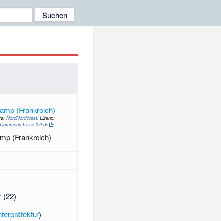
p
te:
NordNordWest
, Lizenz:
 Commons by-sa-3.0 de
mp (Frankreich)
r
(22)
terpräfektur
)