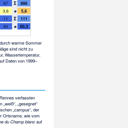
Σ
87
886
⌀
3,6
5,6
Σ
11
111
⌀
83
80,3
ich durch warme Sommer
läge sind nicht zu
tur, Wassertemperatur,
auf Daten von 1999–
 Rennes verfassten
n „weiß“, „gesegnet“
nischen „campus“, der
eser Ortsname, wie vom
ne du Champ blanc
auf