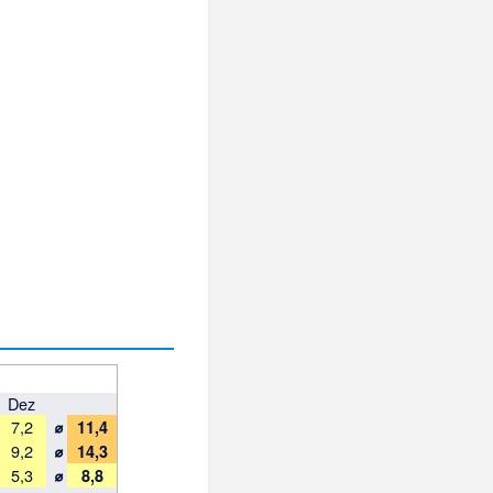
Dez
⌀
7,2
11,4
⌀
9,2
14,3
⌀
5,3
8,8