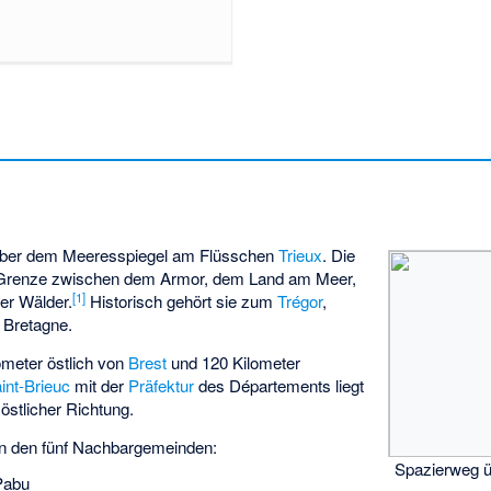
ber dem Meeresspiegel am Flüsschen
Trieux
. Die
r Grenze zwischen dem
Armor
, dem Land am Meer,
[
1
]
er Wälder.
Historisch gehört sie zum
Trégor
,
 Bretagne.
ometer östlich von
Brest
und 120 Kilometer
int-Brieuc
mit der
Präfektur
des Départements liegt
n östlicher Richtung.
 den fünf Nachbargemeinden:
Spazierweg ü
Pabu