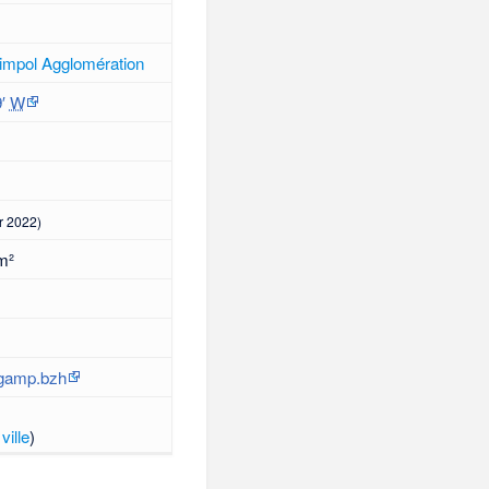
mpol Agglomération
9′
W
r 2022)
m²
ngamp.bzh
ville
)