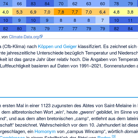
74
66
83
84
70
62
63
60
78
79
4,0
5,3
6,9
7,0
7,8
7,7
7,0
6,4
4,8
3,8
10
9
10
9
8
8
8
7
10
11
82
80
78
79
77
77
79
79
82
84
von
Climate-Data.org
a (Cfb-Klima) nach
Köppen und Geiger
klassifiziert. Es zeichnet s
te jahreszeitliche Unterschiede bezüglich Temperatur und Niedersch
gkeit ist das ganze Jahr über relativ hoch. Die Angaben von Tempera
Luftfeuchtigkeit basieren auf Daten von 1991–2021, Sonnenstunden 
 ersten Mal in einer 1123 zugunsten des Abtes von Saint-Melaine in
dem altbretonischen Wort „win“, heute „gwenn“ gebildet, im Sinne vo
land“, und aus dem alten bretonischen „camp“, entlehnt aus dem latei
ndschaft“ bezeichnet. Wahrscheinlich vor dem 10. Jahrhundert ist di
orgeschlagen, ein
Homonym
von „campus Wincamp“, wörtlich
domai
[
3
]
Comblessac
in einem Schriftstück der Abtei von
Redon
.