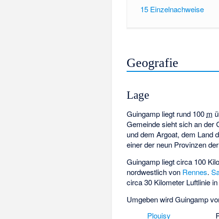
15
Einzelnachweise
Geografie
Lage
Guingamp liegt rund
100
m
ü
Gemeinde sieht sich an de
und dem
Argoat
, dem Land d
einer der neun Provinzen der
Guingamp liegt circa 100 Kil
nordwestlich von
Rennes
.
Sa
circa 30 Kilometer Luftlinie i
Umgeben wird Guingamp von
Plouisy