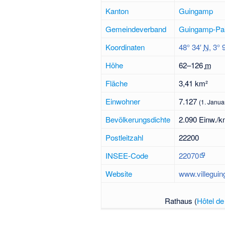
Kanton
Guingamp
Gemeindeverband
Guingamp-Pai
Koordinaten
48° 34′
N
,
3° 
Höhe
62–
126
m
Fläche
3,41 km²
Einwohner
7.127
(1. Janua
Bevölkerungsdichte
2.090 Einw./k
Postleitzahl
22200
INSEE-Code
22070
Website
www.villegui
Rathaus (
Hôtel de 