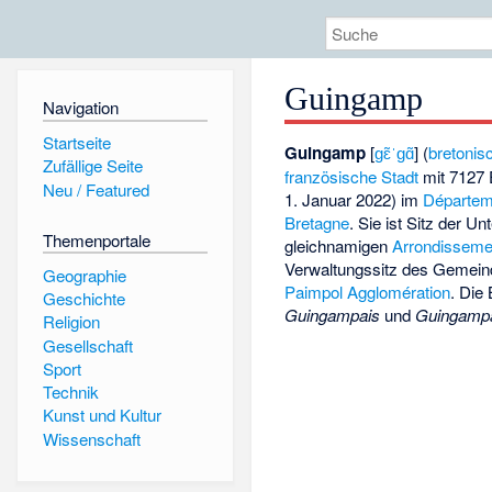
Guingamp
Navigation
Startseite
Guingamp
[
ɡɛ̃ˈɡɑ̃
] (
bretonis
Zufällige Seite
französische Stadt
mit 7127 
Neu / Featured
1. Januar 2022) im
Départem
Bretagne
. Sie ist Sitz der Un
Themenportale
gleichnamigen
Arrondissem
Verwaltungssitz des Gemei
Geographie
Paimpol Agglomération
. Die
Geschichte
Guingampais
und
Guingamp
Religion
Gesellschaft
Sport
Technik
Kunst und Kultur
Wissenschaft