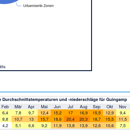
Urbanisierte Zonen
ilfe
e Durchschnittstemperaturen und -niederschläge für Guingamp
Feb
Mär
Apr
Mai
Jun
Jul
Aug
Sep
Okt
Nov
6,4
7,8
9,7
12,4
15,2
17
16,9
15,5
12,9
9,4
8,8
10,7
13
15,7
18,6
20,4
20,3
18,7
15,5
11,5
4,2
5,1
6,6
9,2
11,9
13,8
13,9
12,6
10,6
7,5