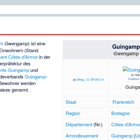
ch
Gwengamp
) ist eine
Guingam
Einwohnern (Stand:
Gwengamp
ent Côtes-d’Armor
in der
terpräfektur des
ents Guingamp
und
(c)
Kar
ndeverbands
Guingamp-
Creative
(c)
Brieg
,
CC BY-SA 3.0
 Bewohner werden
Guinga
aises
genannt.
Staat
Frankreich
Region
Bretagne
Département
(Nr.)
Côtes-d’Armo
Arrondissement
Guingamp
(
Un