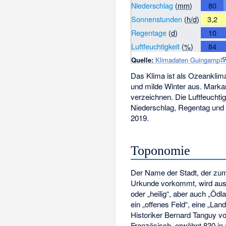
Niederschlag
(
mm
)
80
Sonnenstunden
(
h/d
)
3,2
Regentage
(
d
)
10
Luftfeuchtigkeit
(
%
)
84
Quelle:
Klimadaten Guingamp
Das Klima ist als Ozeanklim
und milde Winter aus. Markan
verzeichnen. Die Luftfeuchti
Niederschlag, Regentag und 
2019.
Toponomie
Der Name der Stadt, der zum
Urkunde vorkommt, wird aus 
oder „heilig“, aber auch „Öd
ein „offenes Feld“, eine „La
Historiker Bernard Tanguy v
Französisch, erwähnt 830 in