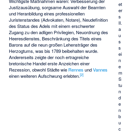
Wichtigste Maßnahmen waren: Verbesserung der
et
Justizausübung, sorgsame Auswahl der Beamten
er
und Heranbildung eines professionellen
s
Juristenstandes (Advokaten, Notare), Neudefinition
II.
des Status des Adels mit einem erschwerter
a
Zugang zu den adligen Privilegien, Neuordnung des
u
Heeresdienstes, Beschränkung des Titels eines
s
Barons auf die neun großen Lehensträger des
s
Herzogtums, was bis 1789 beibehalten wurde.
ei
Andererseits zeigte der noch ertragreiche
n
bretonische Handel erste Anzeichen einer
e
Rezession, obwohl Städte wie
Rennes
und
Vannes
m
[
2
]
einen weiteren Aufschwung erlebten.
S
tu
n
d
e
n
b
u
c