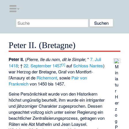
Peter II. (Bretagne)
Peter II.
(
Pierre, IIe du nom, dit le Simple
; *
7. Juli
[
1
]
1418
; †
22. September
1457
auf
Schloss Nantes
)
M
war
Herzog der Bretagne
,
Graf von Montfort-
in
l’Amaury
et de
Richemont
, sowie
Pair von
ia
Frankreich
von 1450 bis 1457.
tu
r
Seine Persönlichkeit wurde von den Historikern
H
höchst ungünstig beurteilt, ihm wurde ein intriganter
er
und jähzorniger Charakter zugesprochen. Dessen
z
ungeachtet vollzog sich unter seiner Regierung ein
o
beachtlicher Zentralisierungsprozess, getragen von
g
Räten wie Abt Mathelin und Jean Loaysel.
P