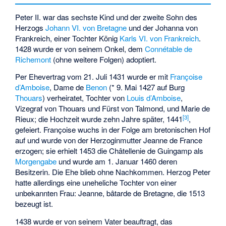
Peter II. war das sechste Kind und der zweite Sohn des
Herzogs
Johann VI. von Bretagne
und der Johanna von
Frankreich, einer Tochter König
Karls VI. von Frankreich
.
1428 wurde er von seinem Onkel, dem
Connétable de
Richemont
(ohne weitere Folgen) adoptiert.
Per Ehevertrag vom 21. Juli 1431 wurde er mit
Françoise
d’Amboise
, Dame de
Benon
(* 9. Mai 1427 auf Burg
Thouars
) verheiratet, Tochter von
Louis d’Amboise
,
Vizegraf von Thouars
und
Fürst von Talmond
, und Marie de
[
3
]
Rieux; die Hochzeit wurde zehn Jahre später, 1441
,
gefeiert. Françoise wuchs in der Folge am bretonischen Hof
auf und wurde von der Herzoginmutter Jeanne de France
erzogen; sie erhielt 1453 die Châtellenie de Guingamp als
Morgengabe
und wurde am 1. Januar 1460 deren
Besitzerin. Die Ehe blieb ohne Nachkommen. Herzog Peter
hatte allerdings eine uneheliche Tochter von einer
unbekannten Frau: Jeanne, bâtarde de Bretagne, die 1513
bezeugt ist.
1438 wurde er von seinem Vater beauftragt, das