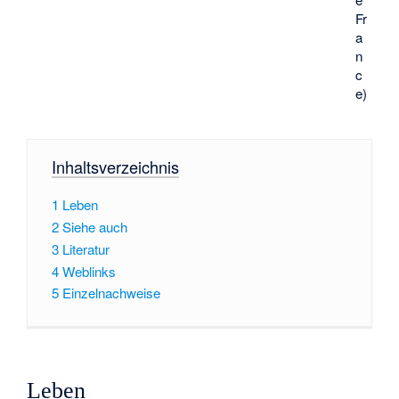
Fr
a
n
c
e)
Inhaltsverzeichnis
1
Leben
2
Siehe auch
3
Literatur
4
Weblinks
5
Einzelnachweise
Leben