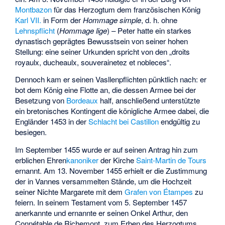
Montbazon
für das Herzogtum dem französischen König
Karl VII.
in Form der
Hommage simple
, d. h. ohne
Lehnspflicht
(
Hommage lige
) – Peter hatte ein starkes
dynastisch geprägtes Bewusstsein von seiner hohen
Stellung: eine seiner Urkunden spricht von den „droits
royaulx, ducheaulx, souverainetez et nobleces“.
Dennoch kam er seinen Vasllenpflichten pünktlich nach: er
bot dem König eine Flotte an, die dessen Armee bei der
Besetzung von
Bordeaux
half, anschließend unterstützte
ein bretonisches Kontingent die königliche Armee dabei, die
Engländer 1453 in der
Schlacht bei Castillon
endgültig zu
besiegen.
Im September 1455 wurde er auf seinen Antrag hin zum
erblichen Ehren
kanoniker
der Kirche
Saint-Martin de Tours
ernannt. Am 13. November 1455 erhielt er die Zustimmung
der in Vannes versammelten Stände, um die Hochzeit
seiner Nichte Margarete mit dem
Grafen von Étampes
zu
feiern. In seinem Testament vom 5. September 1457
anerkannte und ernannte er seinen Onkel Arthur, den
Connétable de Richemont, zum Erben des Herzogtums