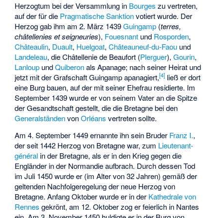
Herzogtum bei der Versammlung in
Bourges
zu vertreten,
auf der für die
Pragmatische Sanktion
votiert wurde. Der
Herzog gab ihm am 2. März 1439
Guingamp
(
terres,
châtellenies et seigneuries
),
Fouesnant
und
Rosporden
,
Châteaulin
,
Duault
,
Huelgoat
,
Châteauneuf-du-Faou
und
Landeleau
, die Châtellenie de Beaufort (
Plerguer
),
Gourin
,
Lanloup
und
Quiberon
als Apanage; nach seiner Heirat und
[
4
]
jetzt mit der Grafschaft Guingamp apanagiert,
ließ er dort
eine Burg bauen, auf der mit seiner Ehefrau residierte. Im
September 1439 wurde er von seinem Vater an die Spitze
der Gesandtschaft gestellt, die die Bretagne bei den
Generalständen
von
Orléans
vertreten sollte.
Am 4. September 1449 ernannte ihn sein Bruder
Franz I.
,
der seit 1442 Herzog von Bretagne war, zum
Lieutenant-
général
in der Bretagne, als er in den Krieg gegen die
Engländer in der Normandie aufbrach. Durch dessen Tod
im Juli 1450 wurde er (im Alter von 32 Jahren) gemäß der
geltenden Nachfolgeregelung der neue Herzog von
Bretagne. Anfang Oktober wurde er in der
Kathedrale von
Rennes
gekrönt, am 12. Oktober zog er feierlich in Nantes
ein. Am 3. November 1450 huldigte er in der Burg von