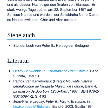
und als dessen Nachfolger den Grafen von Étampes. Er
starb wenige Tage später, am 22. September 1457 auf
Schloss Nantes und wurde in der Stiftskirche Notre-Dame
de Nantes zwischen Chor und Altar bestattet.
Siehe auch
Stundenbuch von Peter II., Herzog der Bretagne
Literatur
Detlev Schwennicke
,
Europäische Stammtafeln
, Band
2, 1984, Tafel 19
Patrick Van Kerrebrouck (Hrsg.):
Nouvelle histoire
généalogique de l’auguste Maison de France
, Band 4,
La maison de Bourbon, 1256–1987
, 1987,
ISBN 978-2-
9501509-1-2
, S. 410f
Jean-Pierre Leguay,
Peter II., Hzg v. Bretagne
, in:
Lexikon des Mittelalters
, Band 6, 2003, Spalte 1934