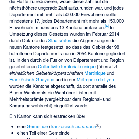
die Hälfte zu reduzieren, wobei diese Zahl auf die
nächsthöhere ungerade Zahl aufzurunden war, und jedes
Département mit mehr als 500.000 Einwohnern sollte
mindestens 17, jedes Département mit mehr als 150.000
[
4
]
Einwohnern mindestens 13 Kantone umfassen.
In
Umsetzung dieses Gesetzes wurden im Februar 2014
durch Dekrete des
Staatsrates
die Abgrenzungen der
neuen Kantone festgesetzt, so dass das Gebiet der 98
betroffenen Départements nun in 2054 Kantone gegliedert
ist. In den durch die Fusion von Département und Region
geschaffenen
Collectivité territoriale unique
(übersetzt:
einheitlichen Gebietskörperschaften
)
Martinique
und
Französisch-Guayana
und in der
Métropole de Lyon
wurden die Kantone abgeschafft, da dort anstelle des
Binom-Wahlrechts die Wahl über Listen mit
Mehrheitsprämie (vergleichbar dem Regional- und
Kommunalwahlrecht) eingeführt wurde.
Ein Kanton kann sich erstrecken über
ⓘ
eine
Gemeinde
(
französisch
commune
)
einen Teil einer Gemeinde