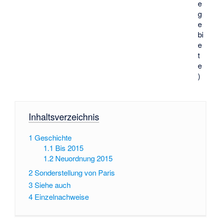
e
g
e
bi
e
t
e
)
Inhaltsverzeichnis
1
Geschichte
1.1
Bis 2015
1.2
Neuordnung 2015
2
Sonderstellung von Paris
3
Siehe auch
4
Einzelnachweise