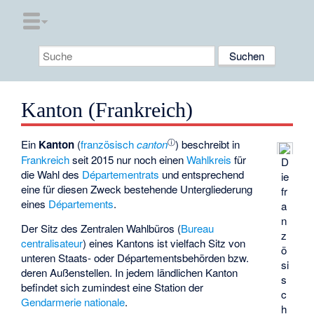
Kanton (Frankreich)
ⓘ
Ein
Kanton
(
französisch
canton
) beschreibt in
Frankreich
seit 2015 nur noch einen
Wahlkreis
für
D
die Wahl des
Départementrats
und entsprechend
ie
eine für diesen Zweck bestehende Untergliederung
fr
eines
Départements
.
a
n
Der Sitz des Zentralen Wahlbüros (
Bureau
z
centralisateur
) eines Kantons ist vielfach Sitz von
ö
unteren Staats- oder Départementsbehörden bzw.
si
deren Außenstellen. In jedem ländlichen Kanton
s
befindet sich zumindest eine Station der
c
Gendarmerie nationale
.
h