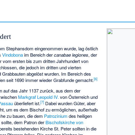
dert
vom Stephansdom eingenommen wurde, lag östlich
rs
Vindobona
im Bereich der
canabae legiones
, der
r vom ersten bis zum dritten Jahrhundert von
ossen, die jedoch im dritten und vierten
d Grabbauten abgelöst wurden. Im Bereich des
[
6
]
en seit 1690 immer wieder Grabfunde gemacht.
 auf das Jahr 1137 zurück, aus dem der
wischen
Markgraf Leopold IV.
von Österreich und
[
7
]
Passau
überliefert ist.
Dabei wurden Güter, aber
ht, um es dem Bischof zu ermöglichen, außerhalb
rche zu bauen, die dem
Patrozinium
des heiligen
 sollte, dem Patron der
Bischofskirche von
bereits bestehenden Kirche St. Peter sollten in die
er Pfarrers fallen. Die anderen Kirchen im