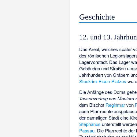
Geschichte
12. und 13. Jahrhun
Das Areal, welches später 
des römischen Legionslage
Lagervorstadt. Das Lager wa
Gebäuden und Straßen umschl
Jahrhundert von Gräbern un
Stock-im-Eisen-Platzes
wurd
Die Anfänge des Doms gehen
Tauschvertrag von Mautern
z
dem Bischof
Reginmar
von
auch Pfarrrechte ausgetausc
der damaligen Stadt eine Ki
Stephanus
unterstellt werden
Passau
. Die Pfarrrechte der 
Zuständigkeit des neuen Wien