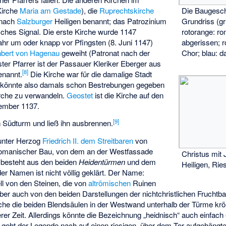
Kirche
Maria am Gestade
), die
Ruprechtskirche
Die Baugesc
 nach
Salzburger
Heiligen benannt; das Patrozinium
Grundriss (gr
isches Signal. Die erste Kirche wurde 1147
rotorange: r
Jahr um oder knapp vor Pfingsten (8. Juni 1147)
abgerissen; r
nbert von Hagenau
geweiht (Patronat nach der
Chor; blau: 
ster Pfarrer ist der Passauer Kleriker Eberger aus
[
8
]
enannt.
Die Kirche war für die damalige Stadt
es könnte also damals schon Bestrebungen gegeben
irche zu verwandeln.
Geostet
ist die Kirche auf den
ember 1137.
[
9
]
en Südturm und ließ ihn ausbrennen.
 unter Herzog
Friedrich II. dem Streitbaren
von
tromanischer Bau, von dem an der Westfassade
Christus mit
ie besteht aus den beiden
Heidentürmen
und dem
Heiligen, Ri
er Namen ist nicht völlig geklärt. Der Name:
l von den Steinen, die von
altrömischen
Ruinen
er auch von den beiden Darstellungen der nichtchristlichen Frucht
lche die beiden
Blendsäulen
in der Westwand unterhalb der Türme krö
er Zeit. Allerdings könnte die Bezeichnung „heidnisch“ auch einfach 
geht der Legende nach auf einen riesigen, über dem Tor aufgehä