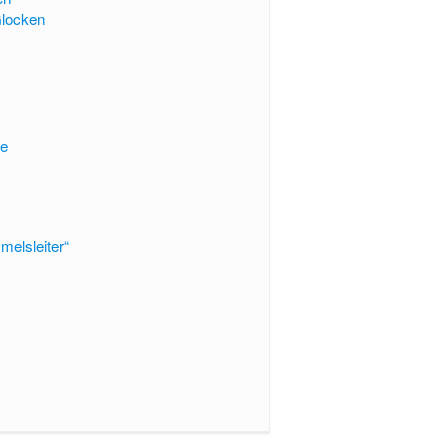
Glocken
se
melsleiter“