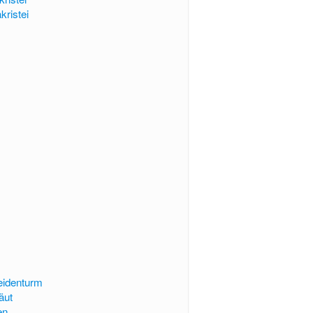
kristei
eidenturm
äut
en