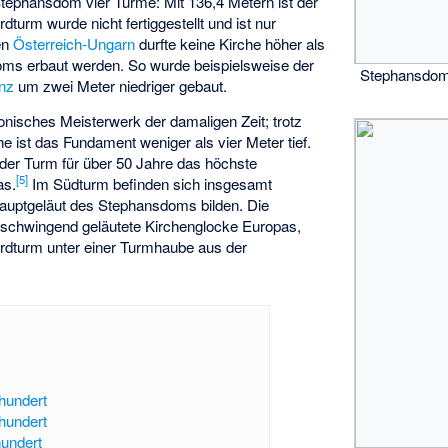
Stephansdom vier Türme: Mit 136,4 Metern ist der
turm wurde nicht fertiggestellt und ist nur
en
Österreich-Ungarn
durfte keine Kirche höher als
ms erbaut werden. So wurde beispielsweise der
Stephansdom
inz
um zwei Meter niedriger gebaut.
tonisches Meisterwerk der damaligen Zeit; trotz
 ist das Fundament weniger als vier Meter tief.
r der Turm für über 50 Jahre das höchste
[
5
]
as.
Im Südturm befinden sich insgesamt
auptgeläut des Stephansdoms bilden. Die
freischwingend geläutete Kirchenglocke Europas,
ordturm unter einer Turmhaube aus der
rhundert
rhundert
hundert