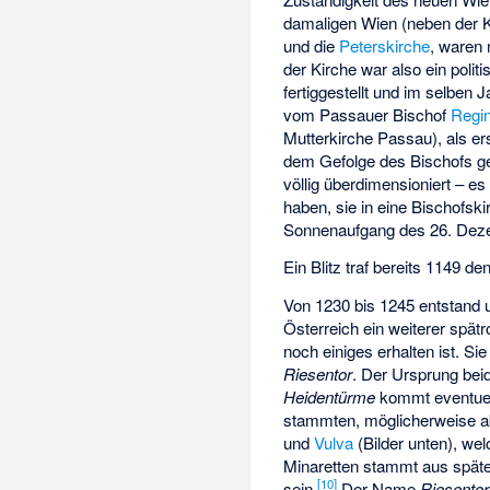
damaligen Wien (neben der 
und die
Peterskirche
, waren
der Kirche war also ein polit
fertiggestellt und im selben 
vom Passauer Bischof
Regi
Mutterkirche Passau), als er
dem Gefolge des Bischofs g
völlig überdimensioniert – 
haben, sie in eine Bischofsk
Sonnenaufgang des 26. Dez
Ein Blitz traf bereits 1149 d
Von 1230 bis 1245 entstand
Österreich ein weiterer spä
noch einiges erhalten ist. S
Riesentor
. Der Ursprung beid
Heidentürme
kommt eventuel
stammten, möglicherweise ab
und
Vulva
(Bilder unten), we
Minaretten stammt aus später
[
10
]
sein.
Der Name
Riesentor