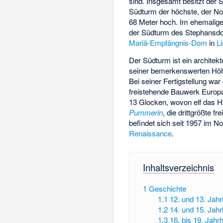
sind. Insgesamt besitzt der 
Südturm der höchste, der Nord
68 Meter hoch. Im ehemalig
der Südturm des Stephansdo
Mariä-Empfängnis-Dom
in
L
Der Südturm ist ein architek
seiner bemerkenswerten Höhe
Bei seiner Fertigstellung wa
freistehende Bauwerk Europ
13 Glocken, wovon elf das H
Pummerin
, die drittgrößte 
befindet sich seit 1957 im N
Renaissance
.
Inhaltsverzeichnis
1
Geschichte
1.1
12. und 13. Jah
1.2
14. und 15. Jah
1.3
16. bis 19. Jahr