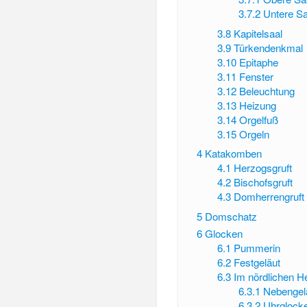
3.7.2
Untere Sa
3.8
Kapitelsaal
3.9
Türkendenkmal
3.10
Epitaphe
3.11
Fenster
3.12
Beleuchtung
3.13
Heizung
3.14
Orgelfuß
3.15
Orgeln
4
Katakomben
4.1
Herzogsgruft
4.2
Bischofsgruft
4.3
Domherrengruft
5
Domschatz
6
Glocken
6.1
Pummerin
6.2
Festgeläut
6.3
Im nördlichen H
6.3.1
Nebengel
6.3.2
Uhrglock