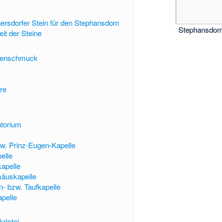
ersdorfer Stein für den Stephansdom
Stephansdom,
eit der Steine
tuenschmuck
re
atorium
w. Prinz-Eugen-Kapelle
elle
kapelle
mäuskapelle
n- bzw. Taufkapelle
pelle
ristei