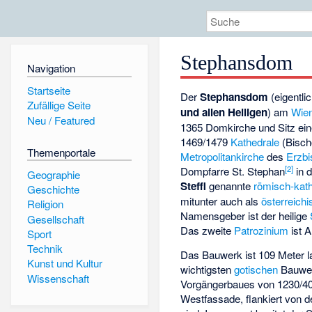
Stephansdom
Navigation
Startseite
Der
Stephansdom
(eigentli
Zufällige Seite
und allen Heiligen
) am
Wie
Neu / Featured
1365 Domkirche und Sitz ei
1469/1479
Kathedrale
(Bisch
Themenportale
Metropolitankirche
des
Erzbi
[
2
]
Dompfarre St. Stephan
in 
Geographie
Steffl
genannte
römisch-kath
Geschichte
mitunter auch als
österreich
Religion
Namensgeber ist der heilige
Gesellschaft
Das zweite
Patrozinium
ist A
Sport
Technik
Das Bauwerk ist 109 Meter la
Kunst und Kultur
wichtigsten
gotischen
Bauwer
Wissenschaft
Vorgängerbaues von 1230/40 
Westfassade, flankiert von 