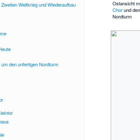
Ostansicht m
 Zweiten Weltkrieg und Wiederaufbau
Chor
und dem 
Nordturm
rme
Heute
 um den unfertigen Nordturm
or
leintor
haus
le