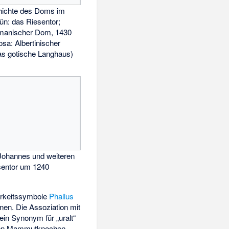
hichte des Doms im
ün: das Riesentor;
omanischer Dom, 1430
osa: Albertinischer
das gotische Langhaus)
 Johannes und weiteren
esentor um 1240
barkeitssymbole
Phallus
nen. Die Assoziation mit
ein Synonym für „uralt“
ngten Mammutknochen