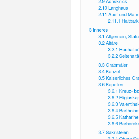
2.9
Achsknick
2.10
Langhaus
2.11
Auer und Mann
2.11.1
Haltbark
3
Inneres
3.1
Allgemein, Sta
3.2
Altäre
3.2.1
Hochaltar
3.2.2
Seitenaltä
3.3
Grabmäler
3.4
Kanzel
3.5
Kaiserliches Or
3.6
Kapellen
3.6.1
Kreuz- bz
3.6.2
Eligiuskap
3.6.3
Valentins
3.6.4
Bartholo
3.6.5
Katharine
3.6.6
Barbaraka
3.7
Sakristeien
3.7.1
Obere Sak