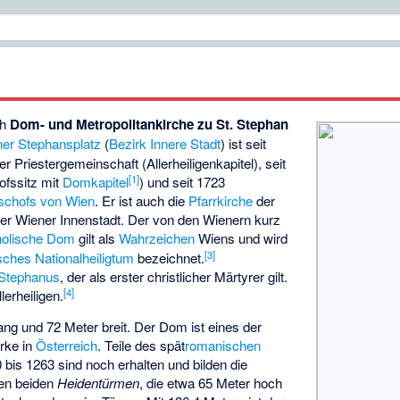
ch
Dom- und Metropolitankirche zu St. Stephan
ner
Stephansplatz
(
Bezirk Innere Stadt
) ist seit
ner
Priestergemeinschaft
(Allerheiligenkapitel), seit
[
1
]
ofssitz mit
Domkapitel
) und seit 1723
schofs
von Wien
. Er ist auch die
Pfarrkirche
der
der Wiener Innenstadt. Der von den Wienern kurz
olische
Dom
gilt als
Wahrzeichen
Wiens und wird
[
3
]
isches
Nationalheiligtum
bezeichnet.
Stephanus
, der als erster christlicher Märtyrer gilt.
[
4
]
llerheiligen.
ng und 72 Meter breit. Der Dom ist eines der
ke in
Österreich
. Teile des spät
romanischen
bis 1263 sind noch erhalten und bilden die
den beiden
Heidentürmen
, die etwa 65 Meter hoch