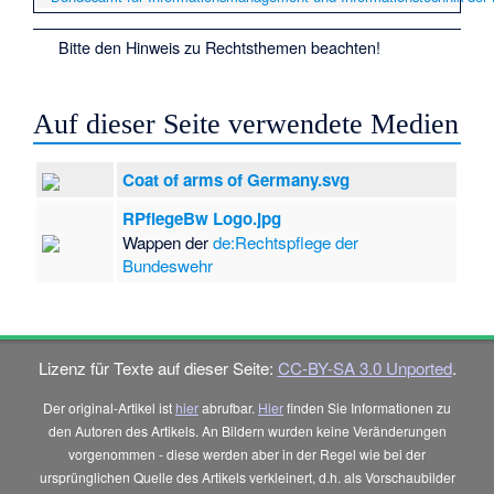
Bitte den
Hinweis zu Rechtsthemen
beachten!
Auf dieser Seite verwendete Medien
Coat of arms of Germany.svg
RPflegeBw Logo.jpg
Wappen der
de:Rechtspflege der
Bundeswehr
Lizenz für Texte auf dieser Seite:
CC-BY-SA 3.0 Unported
.
Der original-Artikel ist
hier
abrufbar.
Hier
finden Sie Informationen zu
den Autoren des Artikels. An Bildern wurden keine Veränderungen
vorgenommen - diese werden aber in der Regel wie bei der
ursprünglichen Quelle des Artikels verkleinert, d.h. als Vorschaubilder