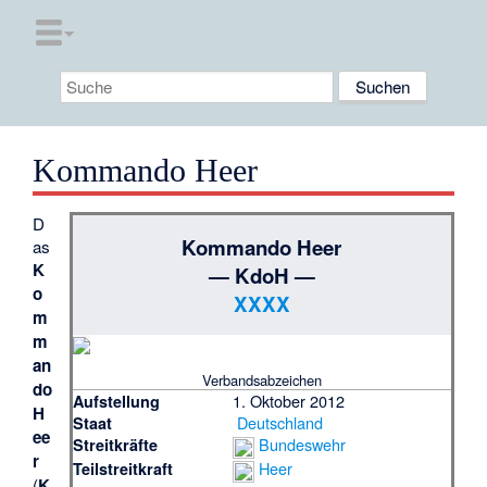
Kommando Heer
D
Kommando Heer
as
K
— KdoH —
o
XXXX
m
m
an
Verbandsabzeichen
do
1. Oktober 2012
Aufstellung
H
Deutschland
Staat
ee
Bundeswehr
Streitkräfte
r
Heer
Teilstreitkraft
(
K