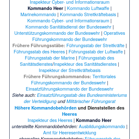
Inspekteur Cyber- und Informationsraum
|
Kommando Luftwaffe
|
Kommando Heer
Marinekommando
|
Kommando Streitkräftebasis
|
Kommando Cyber- und Informationsraum
|
Kommando Sanitätsdienst der Bundeswehr
|
Unterstützungskommando der Bundeswehr
|
Operatives
Führungskommando der Bundeswehr
Führungsstab der Streitkräfte
|
Frühere Führungsstäbe:
Führungsstab des Heeres
|
Führungsstab der Luftwaffe
|
Führungsstab der Marine
|
Führungsstab des
Sanitätsdienstes
/
Inspekteur des Sanitätsdienstes
|
Inspekteur der Streitkräftebasis
Territoriales
Frühere Führungskommandos:
Führungskommando der Bundeswehr
|
Einsatzführungskommando der Bundeswehr
Siehe auch
:
Einsatzführungsstab des Bundesministeriums
der Verteidigung
und
Militärischer Führungsrat
Höhere Kommandobehörden
und Dienststellen des
Heeres
Inspekteur des Heeres
|
Kommando Heer
Ausbildungskommando
|
unterstellte Kommandobehörden:
Amt für Heeresentwicklung
Führungsstab des
ehemalige Kommandobehörden: