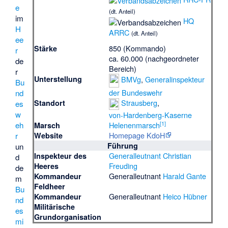
e
(dt. Anteil)
im
HQ
H
ARRC
(dt. Anteil)
ee
850 (Kommando)
Stärke
r
ca. 60.000 (nachgeordneter
de
Bereich)
r
Unterstellung
BMVg
,
Generalinspekteur
Bu
der Bundeswehr
nd
Strausberg
,
Standort
es
w
von-Hardenberg-Kaserne
[
1
]
eh
Helenenmarsch
Marsch
Homepage KdoH
r
Website
Führung
un
Generalleutnant
Christian
Inspekteur des
d
Freuding
Heeres
de
Generalleutnant
Harald Gante
Kommandeur
m
Feldheer
Bu
Generalleutnant
Heico Hübner
Kommandeur
nd
Militärische
es
Grundorganisation
mi