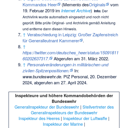
Kommandos Heer
(
Memento
des
Originals
vom
19. Februar 2019 im
Internet Archive
)
Info:
Der
Archivlink wurde automatisch eingesetzt und noch nicht
geprüft. Bitte prüfe Original- und Archivlink gemäß
Anleitung
und entferne dann diesen Hinweis.
↑
Verabschiedung in Leipzig: Großer Zapfenstreich
für Generalleutnant Kammerer
.
↑
https://twitter.com/deutsches_heer/status/15091811
60202637317.
Abgerufen am 31. März 2022
.
↑
Personalveränderungen in militärischen und
zivilen Spitzenpositionen.
In:
www.bundeswehr.de.
PIZ Personal, 20. Dezember
2024,
abgerufen am 27. April 2024
.
Inspekteure und höhere Kommandobehörden der
Bundeswehr
Generalinspekteur der Bundeswehr
|
Stellvertreter des
Generalinspekteurs der Bundeswehr
Inspekteur des Heeres
|
Inspekteur der Luftwaffe
|
Inspekteur der Marine
|