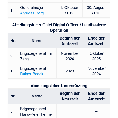
Generalmajor
1. Oktober
30. August
1
Andreas Berg
2012
2013
Abteilungsleiter Chief Digital Officer / Landbasierte
Operation
Beginn der
Ende der
Nr.
Name
Amtszeit
Amtszeit
Brigadegeneral Tim
November
Oktober
2
Zahn
2024
2025
Brigadegeneral
November
1
2023
Rainer Beeck
2024
Abteilungsleiter Unterstützung
Beginn der
Ende der
Nr.
Name
Amtszeit
Amtszeit
Brigadegeneral
5
–
Hans-Peter Fennel