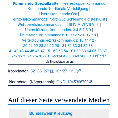
|
Heerestruppenkommando
Kommando Spezialkräfte
Kommando Territoriale Verteidigung
|
Heereskommando Ost
|
Territorialkommandos
:
Nord
·
Süd
·
Schleswig-Holstein
·
Ost
|
Wehrbereichskommandos
:
I
·
II
·
III
·
IV
·
V
·
VI
·
VII
·
VIII
· |
Unterstützungskommandos:
3
·
4
·
5
·
7
·
8
·
9
|
Heimatschutzkommandos
:
13
·
14
·
15
·
16
·
17
·
18
|
Verteidigungsbezirkskommandos
:
10
·
11
·
12
·
20
·
21
·
22
·
23
·
24
·
25
·
26
·
31
·
32
·
33
·
34
·
35
·
36
·
41
·
42
·
43
·
44
·
45
·
46
·
47
·
51
·
52
·
53
·
54
·
61
·
62
·
63
·
64
·
65
·
66
·
67
·
71
·
72
·
73
·
74
·
75
·
76
·
81
·
82
·
83
·
84
·
85
·
86
·
87
·
88
·
100/Berlin
1
ab Brigadeäquivalent
Koordinaten:
52° 35′ 27″
N
,
13° 55′ 11″
O
Normdaten (Körperschaft):
GND
:
1045396702
Auf dieser Seite verwendete Medien
Bundeswehr Kreuz.svg