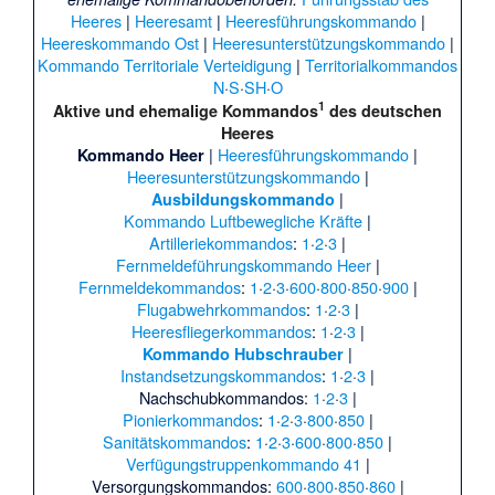
Heeres
|
Heeresamt
|
Heeresführungskommando
|
Heereskommando Ost
|
Heeresunterstützungskommando
|
Kommando Territoriale Verteidigung
|
Territorialkommandos
N
·
S
·
SH
·
O
1
Aktive und ehemalige Kommandos
des deutschen
Heeres
|
Heeresführungskommando
|
Kommando Heer
Heeresunterstützungskommando
|
|
Ausbildungskommando
Kommando Luftbewegliche Kräfte
|
Artilleriekommandos
:
1
·
2
·
3
|
Fernmeldeführungskommando Heer
|
Fernmeldekommandos
:
1
·
2
·
3
·
600
·
800
·
850
·
900
|
Flugabwehrkommandos
:
1
·
2
·
3
|
Heeresfliegerkommandos
:
1
·
2
·
3
|
|
Kommando Hubschrauber
Instandsetzungskommandos
:
1
·
2
·
3
|
Nachschubkommandos
:
1
·
2
·
3
|
Pionierkommandos
:
1
·
2
·
3
·
800
·
850
|
Sanitätskommandos
:
1
·
2
·
3
·
600
·
800
·
850
|
Verfügungstruppenkommando 41
|
Versorgungskommandos
:
600
·
800
·
850
·
860
|