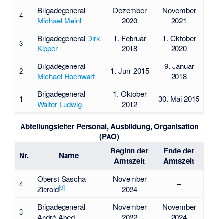
Brigadegeneral
Dezember
November
4
Michael Meinl
2020
2021
Brigadegeneral
Dirk
1. Februar
1. Oktober
3
Kipper
2018
2020
Brigadegeneral
9. Januar
2
1. Juni 2015
Michael Hochwart
2018
Brigadegeneral
1. Oktober
1
30. Mai 2015
Walter Ludwig
2012
Abteilungsleiter Personal, Ausbildung, Organisation
(PAO)
Beginn der
Ende der
Nr.
Name
Amtszeit
Amtszeit
Oberst Sascha
November
4
–
[
9
]
Zierold
2024
Brigadegeneral
November
November
3
André Abed
2022
2024