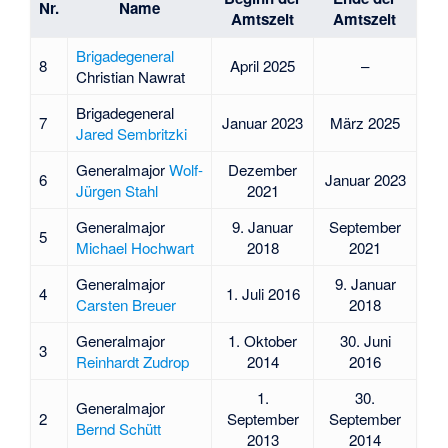
Nr.
Name
Amtszeit
Amtszeit
Brigadegeneral
8
April 2025
–
Christian Nawrat
Brigadegeneral
7
Januar 2023
März 2025
Jared Sembritzki
Generalmajor
Wolf-
Dezember
6
Januar 2023
Jürgen Stahl
2021
Generalmajor
9. Januar
September
5
Michael Hochwart
2018
2021
Generalmajor
9. Januar
4
1. Juli 2016
Carsten Breuer
2018
Generalmajor
1. Oktober
30. Juni
3
Reinhardt Zudrop
2014
2016
1.
30.
Generalmajor
2
September
September
Bernd Schütt
2013
2014