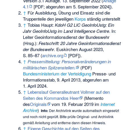
Version 3.1 Auflage. 13. September 2022 (
Anlage
4.1
[PDF; abgerufen am 5. September 2024]).
↑
Für Ausbildung, Übung und Einsatz sind die
Truppenteile den jeweiligen
Korps
ständig unterstellt
↑
Tobias Haupt:
KdoH G2 LIC GeoInfoUstg: Ein
Jahr GeoInfoUstg im Land Intelligence Centre
. In:
Leiter Geoinformationsdienst der Bundeswehr
(Hrsg.):
Festschrift: 20 Jahre Geoinformationsdienst
der Bundeswehr
. Euskirchen August 2023,
S.
85–87
(
archive.org
[PDF]).
↑
Pressemitteilung: Personalveränderungen in
militärischen Spitzenstellen.
(PDF)
Bundesministerium der Verteidigung
Presse- und
Informationsstab, 9. April 2013,
abgerufen am
1. April 2024
.
↑
Lebenslauf Generalleutnant Vollmer auf den
Seiten des Kommandos Heer
(
Memento
des
Originals
vom 19. Februar 2019 im
Internet
Archive
)
Info:
Der Archivlink wurde automatisch eingesetzt
und noch nicht geprüft. Bitte prüfe Original- und Archivlink
gemäß
Anleitung
und entferne dann diesen Hinweis.
↑
Eigene Geschichte auf den Seiten des