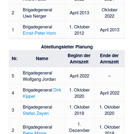
Brigadegeneral
Oktober
2
April 2013
Uwe Nerger
2022
Brigadegeneral
1. Oktober
1
April 2013
Ernst-Peter Horn
2012
Abteilungsleiter Planung
Beginn der
Ende der
Nr.
Name
Amtszeit
Amtszeit
Brigadegeneral
5
April 2022
–
Wolfgang Jordan
Brigadegeneral
Dirk
1. Oktober
4
April 2022
Kipper
2020
Brigadegeneral
1. Oktober
1. Oktober
3
Stefan Zeyen
2018
2020
1.
Brigadegeneral
1. Oktober
2
Dezember
Peter Mirow
2018