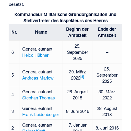
besetzt.
Kommandeur Militärische Grundorganisation und
Stellvertreter des Inspekteurs des Heeres
Beginn der
Ende der
Nr.
Name
Amtszeit
Amtszeit
25.
Generalleutnant
6
September
–
Heico Hübner
2025
25.
Generalleutnant
30. März
5
September
[
8
]
Andreas Marlow
2022
2025
Generalleutnant
28. August
30. März
4
Stephan Thomas
2018
2022
Generalleutnant
28. August
3
8. Juni 2016
Frank Leidenberger
2018
Generalleutnant
7. Januar
2
8. Juni 2016
Rainer Korff
2013