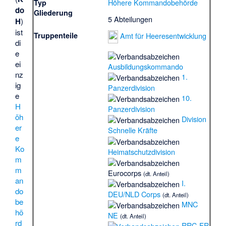
Höhere Kommandobehörde
Typ
do
Gliederung
5 Abteilungen
H
)
ist
Amt für Heeresentwicklung
Truppenteile
di
e
ei
Ausbildungskommando
nz
1.
ig
Panzerdivision
e
10.
H
Panzerdivision
öh
Division
er
Schnelle Kräfte
e
Ko
Heimatschutzdivision
m
m
Eurocorps
(dt. Anteil)
an
I.
do
DEU/NLD Corps
(dt. Anteil)
be
MNC
hö
NE
(dt. Anteil)
rd
RRC-FR