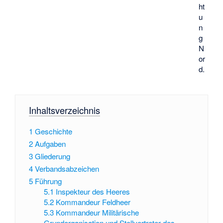
ht
u
n
g
N
or
d.
Inhaltsverzeichnis
1
Geschichte
2
Aufgaben
3
Gliederung
4
Verbandsabzeichen
5
Führung
5.1
Inspekteur des Heeres
5.2
Kommandeur Feldheer
5.3
Kommandeur Militärische
Grundorganisation und Stellvertreter des