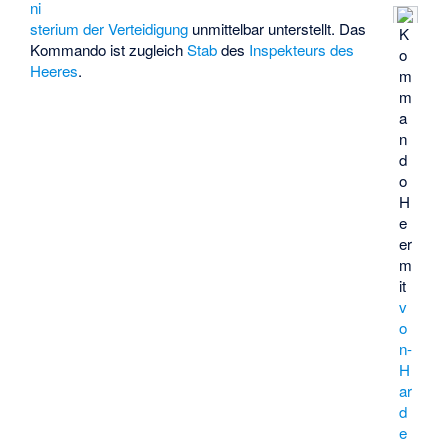
ni
sterium der Verteidigung
unmittelbar unterstellt. Das
K
Kommando ist zugleich
Stab
des
Inspekteurs des
o
Heeres
.
m
m
a
n
d
o
H
e
er
m
it
v
o
n-
H
ar
d
e