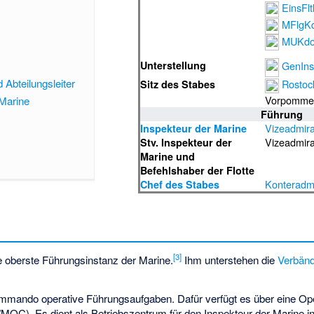
EinsFlt
MFlgK
MUKd
Unterstellung
GenIn
Abteilungsleiter
Rostoc
Sitz des Stabes
Vorpomme
 Marine
Führung
Vizeadmira
Inspekteur der Marine
Vizeadmir
Stv. Inspekteur der
Marine und
Befehlshaber der Flotte
Konteradmi
Chef des Stabes
[
3
]
 oberste Führungsinstanz der Marine.
Ihm unterstehen die
Verbän
mando operative Führungsaufgaben. Dafür verfügt es über eine Ope
MOC). Es dient als Betriebszentrum für den Inspekteur der Marine i