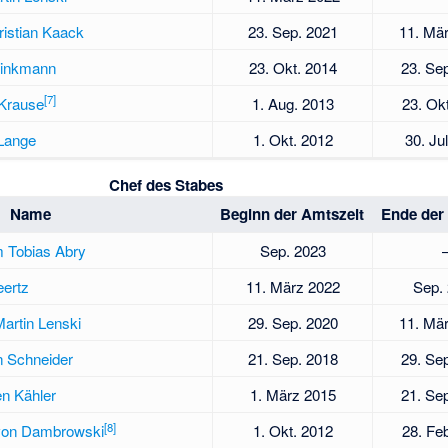
ristian Kaack
23. Sep. 2021
11. Mä
rinkmann
23. Okt. 2014
23. Se
[
7
]
Krause
1. Aug. 2013
23. Ok
 Lange
1. Okt. 2012
30. Ju
Chef des Stabes
Name
Beginn der Amtszeit
Ende der
m Tobias Abry
Sep. 2023
eertz
11. März 2022
Sep.
artin Lenski
29. Sep. 2020
11. Mä
n Schneider
21. Sep. 2018
29. Se
en Kähler
1. März 2015
21. Se
[
8
]
von Dambrowski
1. Okt. 2012
28. Fe