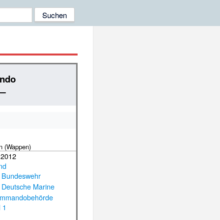
ndo
 —
en (Wappen)
 2012
nd
Bundeswehr
Deutsche Marine
ommandobehörde
l 1