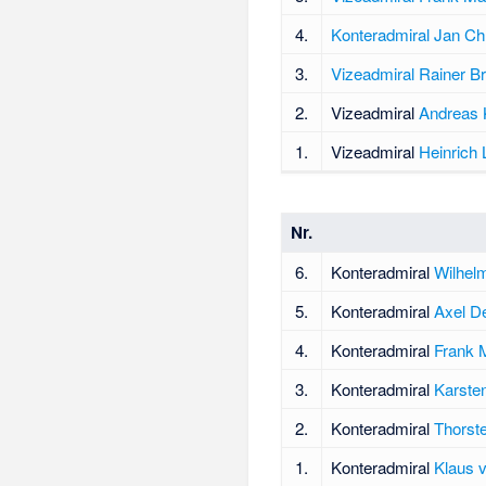
4.
Konteradmiral
Jan Ch
3.
Vizeadmiral
Rainer B
2.
Vizeadmiral
Andreas 
1.
Vizeadmiral
Heinrich
Nr.
6.
Konteradmiral
Wilhel
5.
Konteradmiral
Axel D
4.
Konteradmiral
Frank M
3.
Konteradmiral
Karste
2.
Konteradmiral
Thorst
1.
Konteradmiral
Klaus 