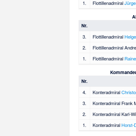
1.
Flottillenadmiral
Jürge
A
Nr.
3.
Flottillenadmiral
Helge
2.
Flottillenadmiral
Andr
1.
Flottillenadmiral
Raine
Kommandeur 
Nr.
4.
Konteradmiral
Christ
3.
Konteradmiral Frank M
2.
Konteradmiral
Karl-W
1.
Konteradmiral
Horst-D