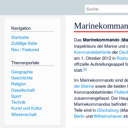
Marinekomman
Navigation
Startseite
Das
Marinekommando
(
Ma
Zufällige Seite
Inspekteurs der Marine und d
Neu / Featured
Kommandobehörde
der
Deut
am 1. Oktober 2012 in
Rosto
Themenportale
offizielle Aufstellungsappell
[
2
]
statt.
Geographie
Geschichte
Im Marinekommando sind de
Religion
der Marine
sowie die beiden
Gesellschaft
Kommandobehörden
Flotte
Sport
zusammengefasst. Der Haup
Technik
Marinekommandos befindet s
Kunst und Kultur
Teile sind in
Glücksburg
(
Mar
Wissenschaft
Berlin
und
Wilhelmshaven
sta