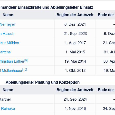
andeur Einsatzkräfte und Abteilungsleiter Einsatz
Name
Beginn der Amtszeit
Ende der
 Nemeyer
6. Dez. 2024
n Haisch
21. Sep. 2023
6. Dez
 zur Mühlen
1. Aug. 2017
21. Se
artens
1. Mai 2015
31. Ju
[
9
]
ristian Luther
19. Mai 2014
30. Ap
[
10
]
l Mollenhauer
1. Okt. 2012
19. Ma
Abteilungsleiter Planung und Konzeption
Name
Beginn der Amtszeit
Ende der
Gärtner
24. Sep. 2024
h Reineke
1. Nov. 2016
24. Se