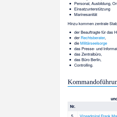
Personal, Ausbildung, Or
Einsatzunterstützung
Marinesanität
Hinzu kommen zentrale Stab
der Beauftragte für das 
der
Rechtsberater
,
die
Militärseelsorge
das Presse- und Informa
das Zentralbüro,
das Büro Berlin,
Controlling.
Kommandoführung
und
Nr.
5.
Vizeadmiral
Frank Mar