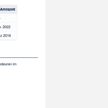
 Amtszeit
–
p. 2022
rz 2016
ndeuren im