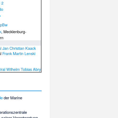
l 2
do
o
spBw
k
, Mecklenburg-
rn
l
Jan Christian Kaack
al
Frank Martin Lenski
ral
Wilhelm Tobias Abry
de
der Marine
rationszentrale
n seiner Verantwortung