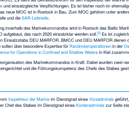
ze
und einsatzgleiche Verpflichtungen. Es ist bisher noch im ehemal
Das neue MOC ist in Rostock in Bau. Zum MOC gehören unter ander
lle und die
SAR-Leitstelle
.
ung innerhalb des Marinekommandos wird in Rostock das Baltic Mar
[
4
]
O
aufgebaut, das nach 2020 einsatzklar werden soll.
Es ist zugleic
neuen Einsatzstabs DEU MARFOR. BMCC und DEU MARFOR dienen de
 sollen über besondere Expertise für
Randmeeroperationen
in der
Os
lence for Operations in Confined and Shallow Waters
in Kiel zusamme
e Reorganisation des Marinekommandos in Kraft. Dabei wurden zwei
ngerichtet und die Führungskompetenz des Chefs des Stabes gestä
 vom
Inspekteur der Marine
im Dienstgrad eines
Vizeadmirals
geführt,
der Chef des Stabes im Dienstgrad eines
Konteradmirals
zur Seite ste