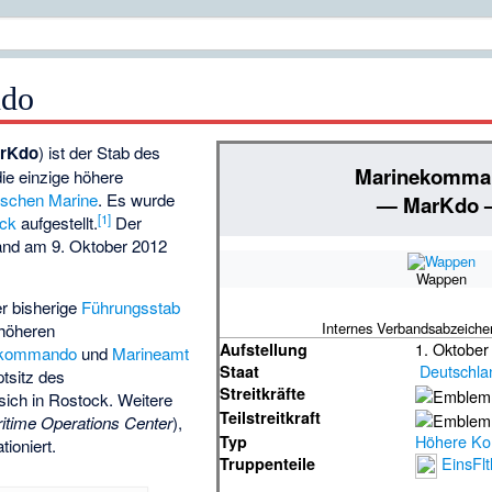
do
rKdo
) ist der Stab des
Marinekomma
ie einzige höhere
schen Marine
. Es wurde
— MarKdo
[
1
]
ck
aufgestellt.
Der
 fand am 9. Oktober 2012
Wappen
r bisherige
Führungsstab
Internes Verbandsabzeich
 höheren
1. Oktober
Aufstellung
nkommando
und
Marineamt
Deutschla
Staat
tsitz des
Streitkräfte
ich in Rostock. Weitere
Teilstreitkraft
itime Operations Center
),
Höhere K
Typ
tioniert.
EinsFlt
Truppenteile