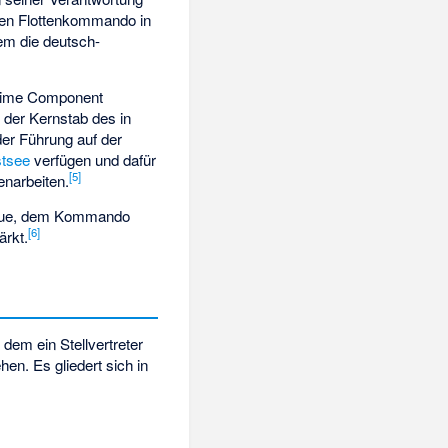
igen Flottenkommando in
em die deutsch-
itime Component
h der Kernstab des in
r Führung auf der
tsee
verfügen und dafür
[
5
]
narbeiten.
 neue, dem Kommando
[
6
]
rkt.
 dem ein Stellvertreter
hen. Es gliedert sich in