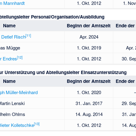
n Mannhardt
1. Okt. 2012
1. Nov
bteilungsleiter Personal/Organisation/Ausbildung
Name
Beginn der Amtszeit
Ende der
[
11
]
 Detlef Risch
Apr. 2024
eas Mügge
1. Okt. 2019
Apr.
[
12
]
r Endres
1. Okt. 2012
30. Se
Unterstützung und Abteilungsleiter Einsatzunterstützung
Name
Beginn der Amtszeit
Ende der
oph Müller-Meinhard
1. Okt. 2020
artin Lenski
31. Jan. 2017
29. Se
ilhelm Ohlms
14. Aug. 2014
31. Ja
[
13
]
ieter Kolletschke
1. Okt. 2012
14. Au