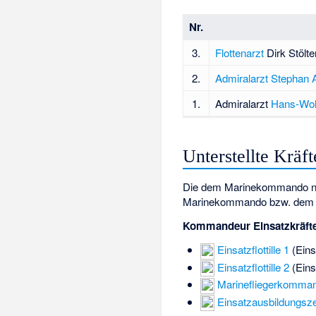
Nr.
3.
Flottenarzt
Dirk Stölte
2.
Admiralarzt
Stephan 
1.
Admiralarzt
Hans-Wolf
Unterstellte Kräf
Die dem Marinekommando nac
Marinekommando bzw. dem Adm
Kommandeur Einsatzkräft
Einsatzflottille 1
(Eins
Einsatzflottille 2
(Eins
Marinefliegerkomma
Einsatzausbildungs