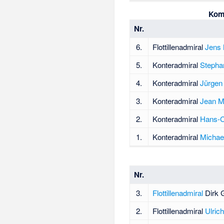
Komm
Nr.
6.
Flottillenadmiral
Jens
5.
Konteradmiral
Stepha
4.
Konteradmiral
Jürgen
3.
Konteradmiral
Jean M
2.
Konteradmiral
Hans-Ch
1.
Konteradmiral
Michae
Nr.
3.
Flottillenadmiral
Dirk 
2.
Flottillenadmiral
Ulric