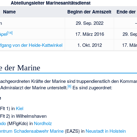
Abteilungsleiter Marinesanitätsdienst
Name
Beginn der Amtszeit
Ende der
n
29. Sep. 2022
[
14
]
Apel
17. März 2016
29. Se
gang von der Heide-Kattwinkel
1. Okt. 2012
17. Mä
te der Marine
hgeordneten Kräfte der Marine sind truppendienstlich den Komma
[
6
]
iralarzt der Marine unterstellt.
Es sind zugeordnet:
e
Flt 1) in
Kiel
Flt 2) in Wilhelmshaven
ndo
(MFlgKdo) in
Nordholz
zentrum Schadensabwehr Marine
(EAZS) in
Neustadt in Holstein