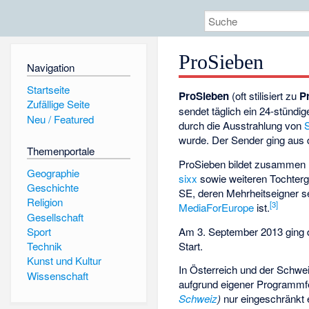
ProSieben
Navigation
Startseite
ProSieben
(oft stilisiert zu
P
Zufällige Seite
sendet täglich ein 24-stündi
Neu / Featured
durch die Ausstrahlung von
S
wurde. Der Sender ging au
Themenportale
ProSieben bildet zusammen
Geographie
sixx
sowie weiteren Tochterg
Geschichte
SE, deren Mehrheitseigner 
Religion
[
3
]
MediaForEurope
ist.
Gesellschaft
Am 3. September 2013 ging 
Sport
Start.
Technik
Kunst und Kultur
In Österreich und der Schwe
Wissenschaft
aufgrund eigener Programmf
Schweiz
)
nur eingeschränkt