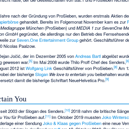
 Jahre nach der Gründung von ProSieben, wurden erstmals Aktien d
apierbörse
gehandelt. Bereits im Folgemonat November kam es zur
n
Mediagruppe München
(ProSieben) und
MEDIA 1
zur
SevenOne Me
sion GmbH
gegründet, die allerdings nur den Betrieb des Fernsehsend
weile zur
Seven.One Entertainment Group
gehört. Geschäftsführer d
00
Nicolas Paalzow
.
Dejan Jočić
, der im Dezember 2005 von
Andreas Bartl
abgelöst wurde
[
5
]
[
6
tig gewesen war.
Im Mai 2008 wurde Thilo Proff Chef des Senders,
[
8
]
gust 2012 ist
Wolfgang Link
Geschäftsführer von ProSieben.
Am 12
wobei der bisherige
Slogan
We love to entertain you
beibehalten wurde.
[
9
]
setzt damit die bisherige Schriftart NeueHelvetica Pro.
tain You
[
10
]
 seit 2003 der Slogan des Senders.
2018 nahm die britische Sänge
[
11
]
ou You
für ProSieben auf.
Im Oktober 2019 mussten
Joko Wintersc
iederlage einer Sendung
Joko & Klaas gegen ProSieben
eine neue Ver