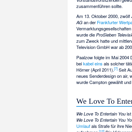
zusammenführen sollte.
Am 13. Oktober 2000, zwölf
AG
an der
Frankfurter Wertp
Vermarktungsgesellschafte
wurde die
ProSieben Televi
zum Zweck hatte und mittler
Television GmbH war ab 20
Paalzow folgte im Mai 2004
bei
kabel eins
als solcher tä
[
7
]
Hörner (April 2011).
Seit Au
neues Senderdesign on air, 
wurde Campton gewählt und er
We Love To Enter
We Love To Entertain You
ist
We Love To Entertain You Y
Umlauf
als Strafe für ihre N
[
12
]