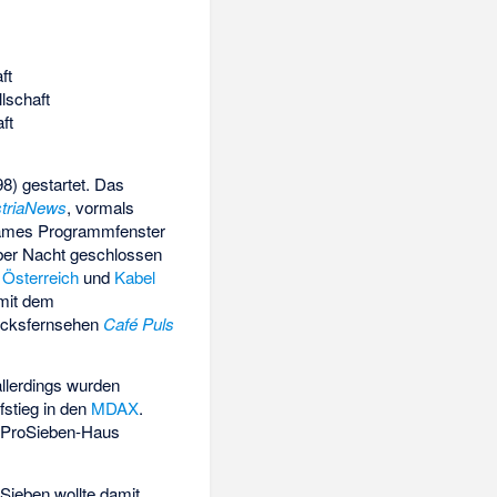
ft
lschaft
ft
8) gestartet. Das
striaNews
, vormals
sames Programmfenster
über Nacht geschlossen
 Österreich
und
Kabel
 mit dem
tücksfernsehen
Café Puls
allerdings wurden
fstieg in den
MDAX
.
e ProSieben-Haus
Sieben wollte damit