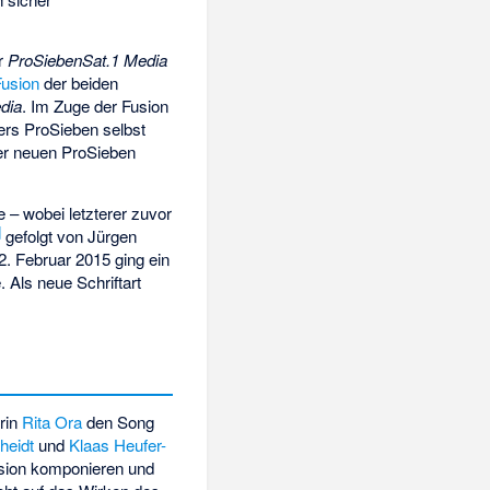
er
ProSiebenSat.1 Media
Fusion
der beiden
dia
. Im Zuge der Fusion
ers ProSieben selbst
er neuen ProSieben
 – wobei letzterer zuvor
]
gefolgt von Jürgen
. Februar 2015 ging ein
 Als neue Schriftart
rin
Rita Ora
den Song
heidt
und
Klaas Heufer-
sion komponieren und