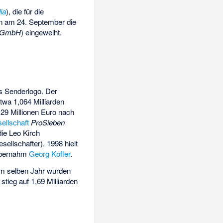
ia
), die für die
en am 24. September die
n GmbH
) eingeweiht.
s Senderlogo. Der
etwa 1,064 Milliarden
29 Millionen Euro nach
ellschaft
ProSieben
die Leo Kirch
ellschafter). 1998 hielt
 übernahm
Georg Kofler
.
Im selben Jahr wurden
tieg auf 1,69 Milliarden