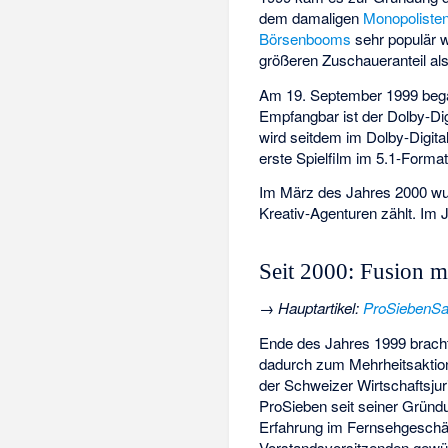
dem damaligen
Monopoliste
Börsenbooms
sehr populär w
größeren Zuschaueranteil al
Am 19. September 1999 bega
Empfangbar ist der Dolby-Di
wird seitdem im Dolby-Digital
erste Spielfilm im 5.1-Form
Im März des Jahres 2000 wu
Kreativ-Agenturen zählt. Im J
Seit 2000: Fusion m
→
Hauptartikel
:
ProSiebenSa
Ende des Jahres 1999 brac
dadurch zum Mehrheitsaktio
der Schweizer Wirtschaftsjur
ProSieben seit seiner Grün
Erfahrung im Fernsehgeschäft
Vorstandsvorsitzenden gewüns