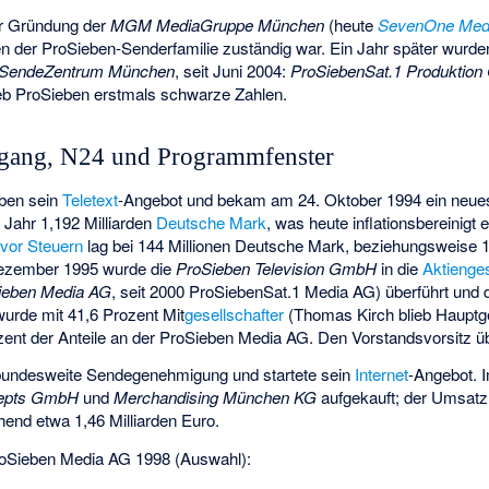
ur Gründung der
MGM MediaGruppe München
(heute
SevenOne Med
 der ProSieben-Senderfamilie zuständig war. Ein Jahr später wurd
SendeZentrum München
, seit Juni 2004:
ProSiebenSat.1 Produktio
b ProSieben erstmals schwarze Zahlen.
gang, N24 und Programmfenster
eben sein
Teletext
-Angebot und bekam am 24. Oktober 1994 ein neue
Jahr 1,192 Milliarden
Deutsche Mark
, was heute inflationsbereinigt 
vor Steuern
lag bei 144 Millionen Deutsche Mark, beziehungsweise 1
Dezember 1995 wurde die
ProSieben Television GmbH
in die
Aktienges
ieben Media AG
, seit 2000 ProSiebenSat.1 Media AG) überführt und 
urde mit 41,6 Prozent Mit
gesellschafter
(Thomas Kirch blieb Hauptges
zent der Anteile an der ProSieben Media AG. Den Vorstandsvorsitz
 bundesweite Sendegenehmigung und startete sein
Internet
-Angebot. 
cepts GmbH
und
Merchandising München KG
aufgekauft; der Umsatz s
end etwa 1,46 Milliarden Euro.
roSieben Media AG 1998 (Auswahl):