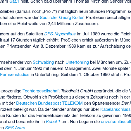
gramm
Sat.1
hielt. Schon bald übernahm Thomas Kirch den Sender voll
Sieben (damals noch „Pro 7“) mit täglich neun Stunden Programm s
chäftsführer war der
Südtiroler
Georg Kofler
. ProSieben beschäftigte
ben eine Reichweite von 2,44 Millionen Zuschauern.
ders auf den Satelliten
DFS-Kopernikus
im Juli 1989 wurde die Reic
 auf 17 Stunden täglich erhöht, ProSieben erhielt außerdem in Münc
inen Privatsender. Am 8. Dezember 1989 kam es zur Aufschaltung de
ernsehsender von
Schwabing
nach
Unterföhring
bei München um. Zu d
seit dem 1. Januar 1990 mit neuem Management. Zwei Monate später
-
Fernsehstudios
in Unterföhring. Seit dem 1. Oktober 1990 strahlt P
0-prozentige
Tochtergesellschaft
Teledirekt GmbH
gegründet, die die 
land förderte. Obwohl sich ProSieben zu diesem Zeitpunkt noch in de
 mit der
Deutschen Bundespost TELEKOM
den Spartensender
Der 
ozent beteiligt war. Da der Sender anfangs nur über
Kabelanschluss
 neue Kunden für das
Fernsehkabelnetz
der Telekom zu gewinnen. 199
anal und benannte ihn in
Kabel 1
um. Nun begann die
unverschlüssel
ten
SES Astra
.