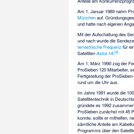
Anteile am Konkurrenzpro
Am 1. Januar 1989 nahm Pro
München
auf. Gründungsges
und hatte nach eigenen Anga
Mit der Aufschaltung des Sen
und nach wurde die Sendezeit
terrestrische
Frequenz
für e
[
4
]
Satelliten
Astra 1A
.
Am 1. März 1990 zog der F
ProSieben 120 Mitarbeiter, 
Fertigstellung der ProSieben
rund um die Uhr aus.
Im Jahre 1991 wurde die 10
Satellitentechnik in Deutsch
gründete es 1992 zusammen
ProSieben zunächst mit 45 Pr
konnte, sollte er mithelfen,
sämtliche Anteile am Kabelk
Programms über den Satelli