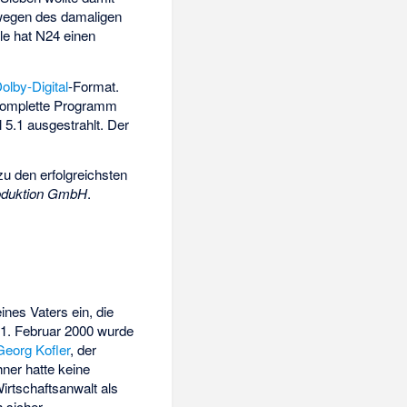
 wegen des damaligen
le hat N24 einen
olby-Digital
-Format.
komplette Programm
l 5.1 ausgestrahlt. Der
u den erfolgreichsten
oduktion GmbH
.
s Vaters ein, die
1. Februar 2000 wurde
Georg Kofler
, der
ner hatte keine
irtschaftsanwalt als
h sicher