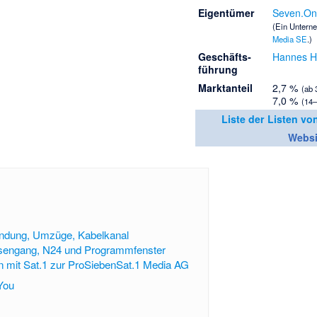
Eigentümer
Seven.On
(Ein Untern
Media SE
.)
Geschäfts­
Hannes Hi
führung
Marktanteil
2,7 %
(ab 
7,0 %
(14–
Liste der Listen v
Websi
ndung, Umzüge, Kabelkanal
sengang, N24 und Programmfenster
on mit Sat.1 zur ProSiebenSat.1 Media AG
You