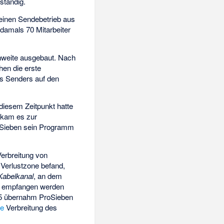
ständig.
einen Sendebetrieb aus
 damals 70 Mitarbeiter
hweite ausgebaut. Nach
hen die erste
s Senders auf den
iesem Zeitpunkt hatte
 kam es zur
roSieben sein Programm
Verbreitung von
r
Verlustzone
befand,
Kabelkanal
, an dem
empfangen werden
5 übernahm ProSieben
te
Verbreitung des