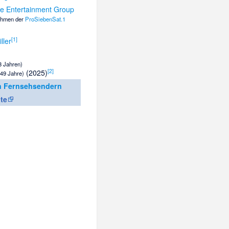
e Entertainment Group
ehmen der
ProSiebenSat.1
[
1
]
ller
3 Jahren)
[
2
]
(2025)
49 Jahre)
on Fernsehsendern
te