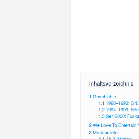
Inhaltsverzeichnis
1
Geschichte
1.1
1988–1993: Grü
1.2
1994–1999: Bör
1.3
Seit 2000: Fusi
2
We Love To Entertain 
3
Marktanteile
3.1
Ab 3-Jährige