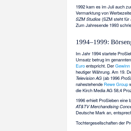
1992 kam es im Juli auch z
Vermarktung von Werbezeiten
SZM Studios
(SZM steht für
Zum Jahresende 1993 schrie
1994–1999: Börsen
Im Jahr 1994 startete ProSi
Umsatz betrug im genannten 
Euro
entspricht. Der
Gewinn 
heutiger Währung. Am 19. 
Television AG
(ab 1996
ProS
nahestehende
Rewe Group
w
die Kirch Media AG 58,4 Pro
1996 erhielt ProSieben eine
AT&TV Merchandising Con
Deutsche Mark an, entsprech
Tochtergesellschaften der P