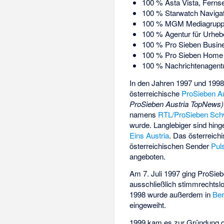
100 % Asta Vista, Fernse
100 % Starwatch Navigat
100 % MGM Mediagruppe,
100 % Agentur für Urheb
100 % Pro Sieben Busine
100 % Pro Sieben Home E
100 % Nachrichtenagent
In den Jahren 1997 und 1998
österreichische
ProSieben Au
ProSieben Austria TopNews)
namens
RTL/ProSieben Sch
wurde. Langlebiger sind hin
Eins Austria
. Das österreich
österreichischen Sender
Pul
angeboten.
Am 7. Juli 1997 ging ProSie
ausschließlich stimmrechts
1998 wurde außerdem in
Ber
eingeweiht.
1999 kam es zur Gründung 