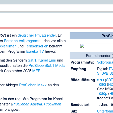
ro7
) ist ein
deutscher
Privatsender
. Er
ProSi
ges
Fernseh
-
Vollprogramm
, das vor allem
pielfilmen
und
Fernsehserien
bekannt
s dem Programm
Eureka TV
hervor.
Fernsehsender (
 mit den Sendern
Sat.1
,
Kabel Eins
und
Programmtyp
Vollprog
esellschaften die
ProSiebenSat.1 Media
Empfang
Digital:
D
seit September 2025
MFE –
S
,
DVB-S
Bildauflösung
576i
(
SD
1080i
(
HD
der Ableger
ProSieben Maxx
an den
Satellit/K
1080p
(
H
freenetT
iz ist das reguläre Programm im Kabel
enster
(
ProSieben Austria
,
ProSieben
Sendestart
1. Jan. 1
 empfangbar.
Sitz
Unterföhr