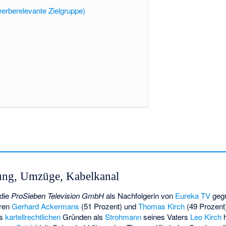
werberelevante Zielgruppe)
ng, Umzüge, Kabelkanal
 die
ProSieben Television GmbH
als Nachfolgerin von
Eureka TV
gegr
aren
Gerhard Ackermans
(51 Prozent) und
Thomas Kirch
(49 Prozent
us
kartellrechtlichen
Gründen als
Strohmann
seines Vaters
Leo Kirch
h