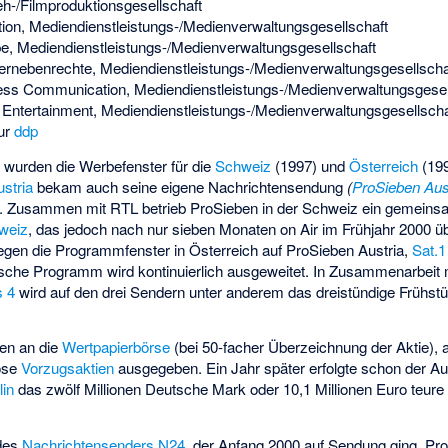
h-/Filmproduktionsgesellschaft
ion, Mediendienstleistungs-/Medienverwaltungsgesellschaft
 Mediendienstleistungs-/Medienverwaltungsgesellschaft
ernebenrechte, Mediendienstleistungs-/Medienverwaltungsgesellscha
ss Communication, Mediendienstleistungs-/Medienverwaltungsgesel
ntertainment, Mediendienstleistungs-/Medienverwaltungsgesellscha
ur
ddp
 wurden die Werbefenster für die
Schweiz
(1997) und
Österreich
(199
stria
bekam auch seine eigene Nachrichtensendung
(
ProSieben Au
. Zusammen mit RTL betrieb ProSieben in der Schweiz ein gemein
weiz
, das jedoch nach nur sieben Monaten on Air im Frühjahr 2000 
gegen die Programmfenster in Österreich auf ProSieben Austria,
Sat.1
ische Programm wird kontinuierlich ausgeweitet. In Zusammenarbeit
s 4
wird auf den drei Sendern unter anderem das dreistündige Frühs
ben an die
Wertpapierbörse
(bei 50-facher Überzeichnung der Aktie), 
lose
Vorzugsaktien
ausgegeben. Ein Jahr später erfolgte schon der Au
lin
das zwölf Millionen Deutsche Mark oder 10,1 Millionen Euro teur
des
Nachrichtensenders
N24
, der Anfang 2000 auf Sendung ging. Pro