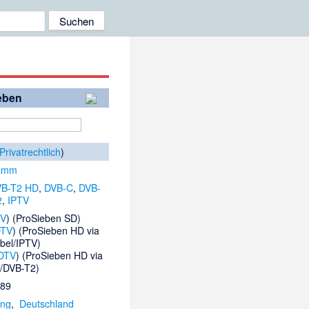
eben
Privatrechtlich
)
ramm
VB-T2 HD
,
DVB-C
,
DVB-
2
,
IPTV
TV
) (ProSieben SD)
TV
) (ProSieben HD via
abel/IPTV)
DTV
) (ProSieben HD via
V/DVB-T2)
989
ing
,
Deutschland