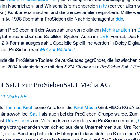
n
im Nachrichten- und Wirtschaftsfernsehbereich
n-tv
(der vor allem
ar) Konkurrenz machen und die Senderfamilie vergrößern. Mittlerwei
s n-tv. 1998 übernahm ProSieben die Nachrichtenagentur
ddp
.
nn ProSieben mit der Ausstrahlung von digitalem
Mehrkanalton
im
D
gital-Stream über das Satelliten-System Astra im
DVB
-Format. Das 
-2.0-Format ausgestrahlt. Spezielle Spielfilme werden in Dolby Digita
at auf ProSieben war
Mut zur Wahrheit
.
rde die ProSieben-Tochter
SevenSenses
gegründet, die inzwischen z
uni 2004 fusionierte sie mit den
SZM Studios
zur
ProSiebenSat.1 Pr
it Sat.1 zur ProSiebenSat.1 Media AG
t.1 Media SE
hte
Thomas Kirch
seine Anteile in die
KirchMedia
GmbH&Co KGaA seine
när sowohl bei
Sat.1
als auch bei der ProSieben-Gruppe wurde. Zum 
ist
Urs Rohner
zum Vorstandsvorsitzenden von ProSieben ernannt;
dung vorangestanden war, schied aus dem Unternehmen aus. Urs Roh
; seine Berufung hatte den Hintergrund, dass sich Leo Kirch einen W
cht hatte, der die Gesellschaften von Sat.1 und ProSieben rechtlic