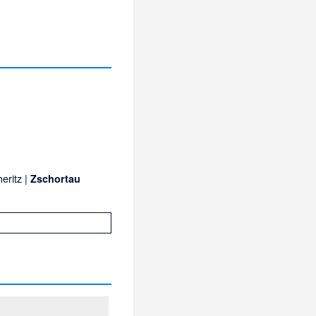
eritz |
Zschortau