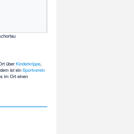
schortau
Ort über
Kinderkrippe
,
rdem ist ein
Sportverein
es im Ort einen