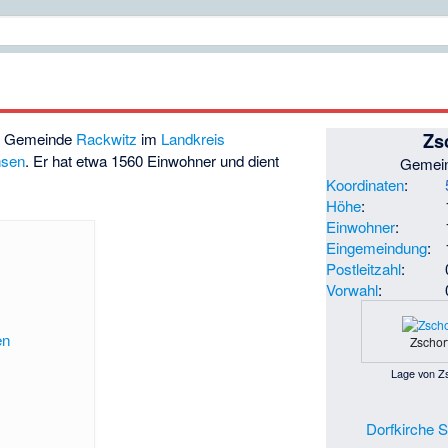
Zs
der Gemeinde
Rackwitz
im
Landkreis
hsen
. Er hat etwa 1560 Einwohner und dient
Gemei
Koordinaten
:
Höhe
:
Einwohner
:
Eingemeindung
:
Postleitzahl
:
Vorwahl
:
en
Zschor
Lage von Z
Dorfkirche St