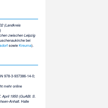
02 (Landkreis
)
chen zwischen Leipzig
Buschenaukirche bei
sdorf
sowie
Kreuma
).
BN 978-3-937386-14-0
;
ht mehr online
April 1950 (GuABl. S.
chsen-Anhalt
. Halle