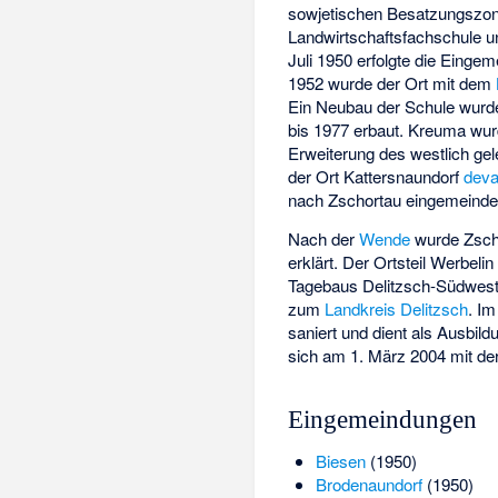
sowjetischen Besatzungszon
Landwirtschaftsfachschule u
Juli 1950 erfolgte die Eing
1952 wurde der Ort mit dem
Ein Neubau der Schule wurd
bis 1977 erbaut. Kreuma wurd
Erweiterung des westlich g
der Ort Kattersnaundorf
deva
nach Zschortau eingemeinde
Nach der
Wende
wurde Zsch
erklärt. Der Ortsteil Werbel
Tagebaus Delitzsch-Südwest,
zum
Landkreis Delitzsch
. I
saniert und dient als Ausbi
sich am 1. März 2004 mit 
Eingemeindungen
Biesen
(1950)
Brodenaundorf
(1950)