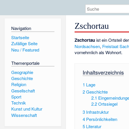
Zschortau
Navigation
Startseite
Zschortau
ist ein Ortsteil 
Zufällige Seite
Nordsachsen
,
Freistaat Sac
Neu / Featured
vornehmlich als Wohnort.
Themenportale
Inhaltsverzeichnis
Geographie
Geschichte
Religion
1
Lage
Gesellschaft
2
Geschichte
Sport
2.1
Eingemeindung
Technik
2.2
Ortssiegel
Kunst und Kultur
3
Infrastruktur
Wissenschaft
4
Persönlichkeiten
5
Literatur