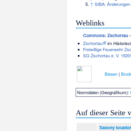
↑
StBA: Änderungen 
Weblinks
Commons
: Zschortau
–
Zschortau
im
Historis
Freiwillige Feuerwehr Zs
SG Zschortau e. V. 1920
Biesen
|
Brod
Normdaten (Geografikum):
Auf dieser Seite
Saxony locatio