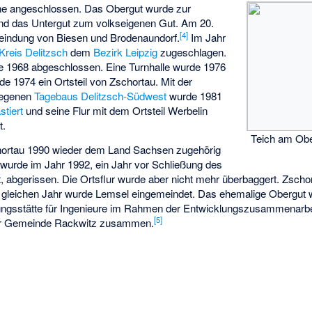
e angeschlossen. Das Obergut wurde zur
nd das Untergut zum volkseigenen Gut. Am 20.
[
4
]
emeindung von Biesen und Brodenaundorf.
Im Jahr
Kreis Delitzsch
dem
Bezirk Leipzig
zugeschlagen.
e 1968 abgeschlossen. Eine Turnhalle wurde 1976
e 1974 ein Ortsteil von Zschortau. Mit der
elegenen
Tagebaus Delitzsch-Südwest
wurde 1981
stiert
und seine Flur mit dem Ortsteil Werbelin
t.
Teich am Obe
ortau 1990 wieder dem Land Sachsen zugehörig
in wurde im Jahr 1992, ein Jahr vor Schließung des
 abgerissen. Die Ortsflur wurde aber nicht mehr überbaggert. Zscho
m gleichen Jahr wurde Lemsel eingemeindet. Das ehemalige Obergut
ldungsstätte für Ingenieure im Rahmen der Entwicklungszusammenarbe
[
5
]
der Gemeinde Rackwitz zusammen.