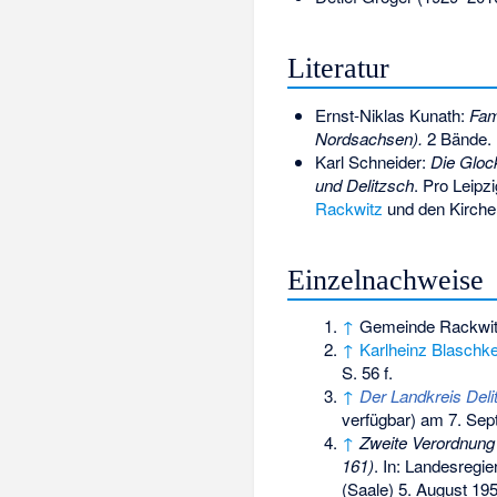
Literatur
Ernst-Niklas Kunath:
Fam
Nordsachsen).
2 Bände. 
Karl Schneider:
Die Gloc
und Delitzsch
. Pro Leipz
Rackwitz
und den Kirche
Einzelnachweise
↑
Gemeinde Rackwi
↑
Karlheinz Blaschk
S. 56 f.
↑
Der Landkreis Del
verfügbar) am
7. Sep
↑
Zweite Verordnung
161)
. In: Landesregi
(Saale) 5. August 19