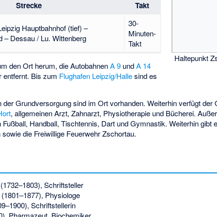
Strecke
Takt
30-
 Leipzig Hauptbahnhof (tief) –
Minuten-
ld – Dessau / Lu. Wittenberg
Takt
Haltepunkt Z
 um den Ort herum, die Autobahnen
A 9
und
A 14
r entfernt. Bis zum
Flughafen Leipzig/Halle
sind es
n der Grundversorgung sind im Ort vorhanden. Weiterhin verfügt der 
Hort
, allgemeinen Arzt, Zahnarzt, Physiotherapie und Bücherei. Auße
 Fußball, Handball, Tischtennis, Dart und Gymnastik. Weiterhin gibt 
sowie die Freiwillige Feuerwehr Zschortau.
(1732–1803), Schriftsteller
(1801–1877), Physiologe
9–1900), Schriftstellerin
0), Pharmazeut, Biochemiker