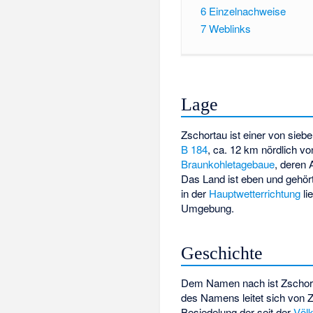
6
Einzelnachweise
7
Weblinks
Lage
Zschortau ist einer von siebe
B 184
, ca. 12 km nördlich v
Braunkohletagebaue
, deren 
Das Land ist eben und gehör
in der
Hauptwetterrichtung
li
Umgebung.
Geschichte
Dem Namen nach ist Zschort
des Namens leitet sich von 
Besiedelung der seit der
Völ