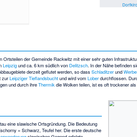
Dorfkir
n Ortsteilen der Gemeinde Rackwitz mit einer sehr guten Infrastruktur
on
Leipzig
und ca. 6 km südlich von
Delitzsch
. In der Nähe befinden s
Abbaugebiete derzeit geflutet werden, so dass
Schladitzer
und
Werbel
t zur
Leipziger Tieflandsbucht
und wird vom
Lober
durchflossen. Durc
egen und durch ihre
Thermik
die Wolken teilen, ist es oft trockener al
au eine slawische Ortsgründung. Die Bedeutung
Zschorny = Schwarz, Teufel her. Die erste deutsche
kerwanderung
slawischen Gegend erfolgte