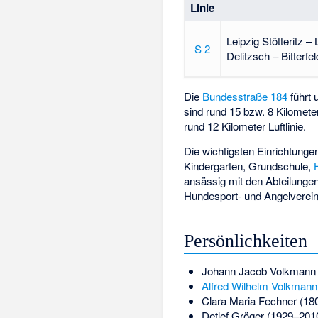
Linie
Leipzig Stötteritz –
S 2
Delitzsch – Bitterfe
Die
Bundesstraße 184
führt
sind rund 15 bzw. 8 Kilomete
rund 12 Kilometer Luftlinie.
Die wichtigsten Einrichtunge
Kindergarten, Grundschule,
ansässig mit den Abteilungen
Hundesport- und Angelverein 
Persönlichkeiten
Johann Jacob Volkmann
Alfred Wilhelm Volkmann
Clara Maria Fechner
(180
Detlef Gröger (1929–201