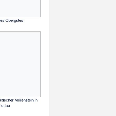
des Obergutes
ßischer Meilenstein in
hortau