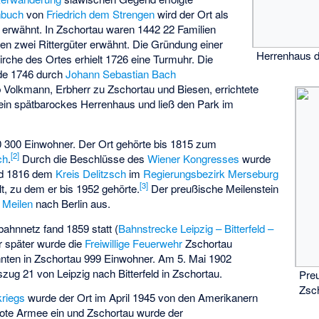
nbuch
von
Friedrich dem Strengen
wird der Ort als
 erwähnt. In Zschortau waren 1442 22 Familien
en zwei Rittergüter erwähnt. Die Gründung einer
Herrenhaus 
Kirche des Ortes erhielt 1726 eine Turmuhr. Die
rde 1746 durch
Johann Sebastian Bach
b Volkmann
, Erbherr zu Zschortau und Biesen, errichtete
ein spätbarockes Herrenhaus und ließ den Park im
0 300 Einwohner. Der Ort gehörte bis 1815 zum
[
2
]
ch
.
Durch die Beschlüsse des
Wiener Kongresses
wurde
nd 1816 dem
Kreis Delitzsch
im
Regierungsbezirk Merseburg
[
3
]
lt, zu dem er bis 1952 gehörte.
Der preußische Meilenstein
0
Meilen
nach Berlin aus.
ahnnetz fand 1859 statt (
Bahnstrecke Leipzig – Bitterfeld –
hr später wurde die
Freiwillige Feuerwehr
Zschortau
nten in Zschortau 999 Einwohner. Am 5. Mai 1902
ug 21 von Leipzig nach Bitterfeld in Zschortau
.
Preu
Zsc
kriegs
wurde der Ort im April 1945 von den Amerikanern
 Rote Armee ein und Zschortau wurde der