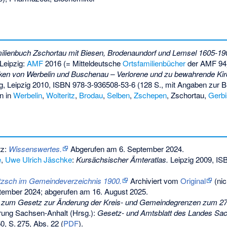
ilienbuch Zschortau mit Biesen, Brodenaundorf und Lemsel 1605-19
Leipzig:
AMF
2016 (= Mitteldeutsche
Ortsfamilienbücher
der AMF 94
ken von Werbelin und Buschenau – Verlorene und zu bewahrende Kir
ig, Leipzig 2010,
ISBN 978-3-936508-53-6
(128 S., mit Angaben zur 
n in
Werbelin
,
Wolteritz
,
Brodau
,
Selben
,
Zschepen
, Zschortau,
Gerbi
tz:
Wissenswertes.
Abgerufen am 6. September 2024
.
e
,
Uwe Ulrich Jäschke
:
Kursächsischer Ämteratlas.
Leipzig 2009,
IS
itzsch im Gemeindeverzeichnis 1900.
Archiviert vom
Original
(nic
tember 2024
;
abgerufen am 16. August 2025
.
 zum Gesetz zur Änderung der Kreis- und Gemeindegrenzen zum 27. 
erung Sachsen-Anhalt (Hrsg.):
Gesetz- und Amtsblatt des Landes Sa
50,
S.
275
,
Abs. 22
(
PDF
).