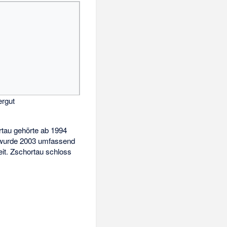
rgut
rtau gehörte ab 1994
 wurde 2003 umfassend
it. Zschortau schloss