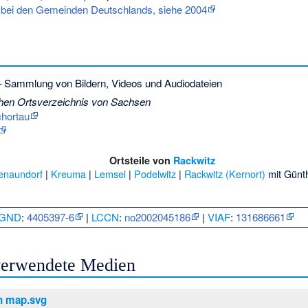
bei den Gemeinden Deutschlands, siehe 2004
 Sammlung von Bildern, Videos und Audiodateien
chen Ortsverzeichnis von Sachsen
chortau
Ortsteile von
Rackwitz
enaundorf
|
Kreuma
|
Lemsel
|
Podelwitz
|
Rackwitz (Kernort)
mit Günth
GND
:
4405397-6
|
LCCN
:
no2002045186
|
VIAF
:
131686661
 verwendete Medien
n map.svg