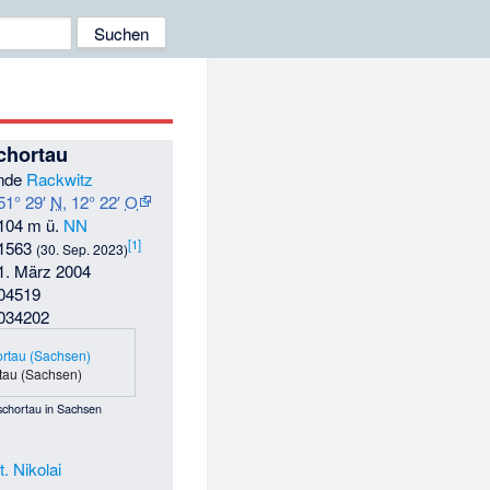
chortau
nde
Rackwitz
51° 29′
N
,
12° 22′
O
104 m ü.
NN
[
1
]
1563
(30. Sep. 2023)
1. März 2004
04519
034202
tau (Sachsen)
schortau in Sachsen
. Nikolai