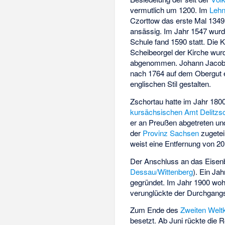
vermutlich um 1200. Im
Leh
Czorttow das erste Mal 1349
ansässig. Im Jahr 1547 wurd
Schule fand 1590 statt. Die 
Scheibeorgel der Kirche wu
abgenommen.
Johann Jaco
nach 1764 auf dem Obergut 
englischen Stil gestalten.
Zschortau hatte im Jahr 180
kursächsischen
Amt Delitzs
er an Preußen abgetreten u
der
Provinz Sachsen
zugetei
weist eine Entfernung von 2
Der Anschluss an das Eisenb
Dessau/Wittenberg
). Ein Ja
gegründet. Im Jahr 1900 woh
verunglückte der Durchgangsz
Zum Ende des
Zweiten Welt
besetzt. Ab Juni rückte die