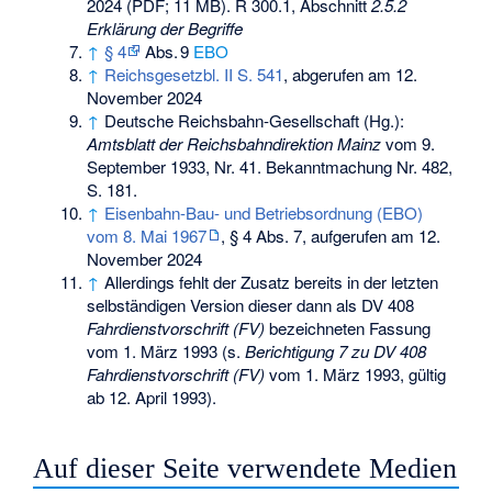
2024 (PDF; 11 MB). R 300.1, Abschnitt
2.5.2
Erklärung der Begriffe
↑
§ 4
Abs. 9
EBO
↑
Reichsgesetzbl. II S. 541
, abgerufen am 12.
November 2024
↑
Deutsche Reichsbahn-Gesellschaft (Hg.):
Amtsblatt der Reichsbahndirektion Mainz
vom 9.
September 1933, Nr. 41. Bekanntmachung Nr. 482,
S. 181.
↑
Eisenbahn-Bau- und Betriebsordnung (EBO)
vom 8. Mai 1967
, § 4 Abs. 7, aufgerufen am 12.
November 2024
↑
Allerdings fehlt der Zusatz bereits in der letzten
selbständigen Version dieser dann als DV 408
Fahrdienstvorschrift (FV)
bezeichneten Fassung
vom 1. März 1993 (s.
Berichtigung 7 zu DV 408
Fahrdienstvorschrift (FV)
vom 1. März 1993, gültig
ab 12. April 1993).
Auf dieser Seite verwendete Medien