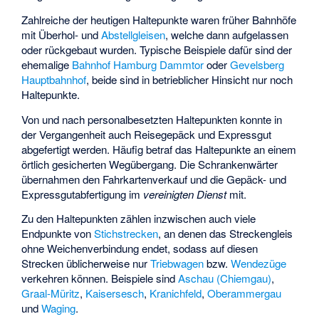
Zahlreiche der heutigen Haltepunkte waren früher Bahnhöfe
mit Überhol- und
Abstellgleisen
, welche dann aufgelassen
oder rückgebaut wurden. Typische Beispiele dafür sind der
ehemalige
Bahnhof Hamburg Dammtor
oder
Gevelsberg
Hauptbahnhof
, beide sind in betrieblicher Hinsicht nur noch
Haltepunkte.
Von und nach personalbesetzten Haltepunkten konnte in
der Vergangenheit auch Reisegepäck und Expressgut
abgefertigt werden. Häufig betraf das Haltepunkte an einem
örtlich gesicherten Wegübergang. Die Schrankenwärter
übernahmen den Fahrkartenverkauf und die Gepäck- und
Expressgutabfertigung im
vereinigten Dienst
mit.
Zu den Haltepunkten zählen inzwischen auch viele
Endpunkte von
Stichstrecken
, an denen das Streckengleis
ohne Weichenverbindung endet, sodass auf diesen
Strecken üblicherweise nur
Triebwagen
bzw.
Wendezüge
verkehren können. Beispiele sind
Aschau (Chiemgau)
,
Graal-Müritz
,
Kaisersesch
,
Kranichfeld
,
Oberammergau
und
Waging
.