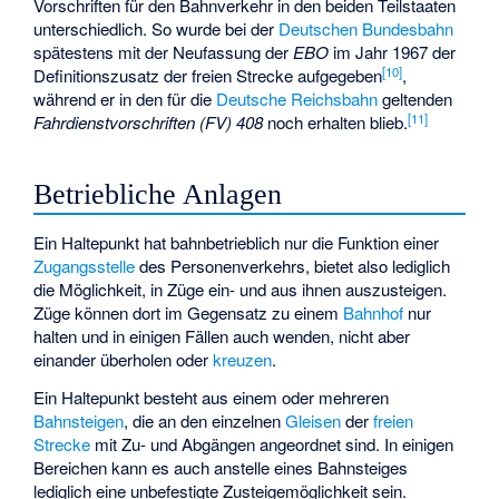
Vorschriften für den Bahnverkehr in den beiden Teilstaaten
unterschiedlich. So wurde bei der
Deutschen Bundesbahn
spätestens mit der Neufassung der
EBO
im Jahr 1967 der
[
10
]
Definitionszusatz der freien Strecke aufgegeben
,
während er in den für die
Deutsche Reichsbahn
geltenden
[
11
]
Fahrdienstvorschriften (FV) 408
noch erhalten blieb.
Betriebliche Anlagen
Ein Haltepunkt hat bahnbetrieblich nur die Funktion einer
Zugangsstelle
des Personenverkehrs, bietet also lediglich
die Möglichkeit, in Züge ein- und aus ihnen auszusteigen.
Züge können dort im Gegensatz zu einem
Bahnhof
nur
halten und in einigen Fällen auch wenden, nicht aber
einander überholen oder
kreuzen
.
Ein Haltepunkt besteht aus einem oder mehreren
Bahnsteigen
, die an den einzelnen
Gleisen
der
freien
Strecke
mit Zu- und Abgängen angeordnet sind. In einigen
Bereichen kann es auch anstelle eines Bahnsteiges
lediglich eine unbefestigte Zusteigemöglichkeit sein.