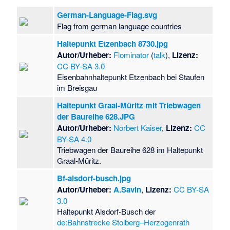
German-Language-Flag.svg
Flag from german language countries
Haltepunkt Etzenbach 8730.jpg
Autor/Urheber:
Flominator
(
talk
),
Lizenz:
CC BY-SA 3.0
Eisenbahnhaltepunkt Etzenbach bei Staufen
im Breisgau
Haltepunkt Graal-Müritz mit Triebwagen
der Baureihe 628.JPG
Autor/Urheber:
Norbert Kaiser
,
Lizenz:
CC
BY-SA 4.0
Triebwagen der Baureihe 628 im Haltepunkt
Graal-Müritz.
Bf-alsdorf-busch.jpg
Autor/Urheber:
A.Savin
,
Lizenz:
CC BY-SA
3.0
Haltepunkt Alsdorf-Busch der
de:Bahnstrecke Stolberg–Herzogenrath