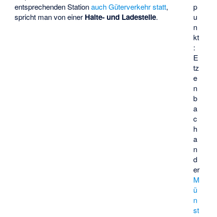
p
entsprechenden Station
auch Güterverkehr statt
,
u
spricht man von einer
Halte- und Ladestelle
.
n
kt
:
E
tz
e
n
b
a
c
h
a
n
d
er
M
ü
n
st