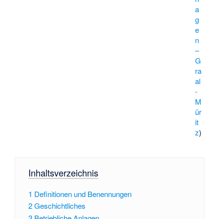
a
g
e
n
–
G
ra
al
-
M
ür
it
z
)
Inhaltsverzeichnis
1
Definitionen und Benennungen
2
Geschichtliches
3
Betriebliche Anlagen