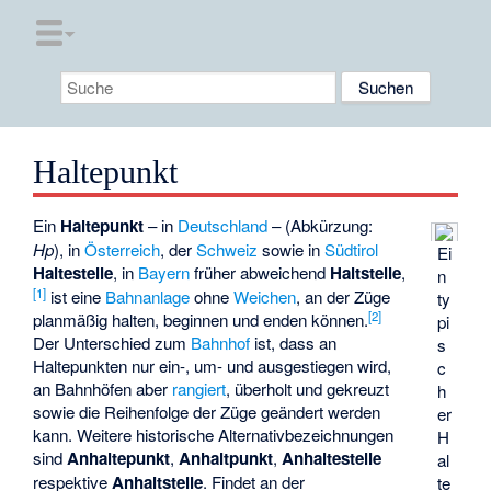
Haltepunkt
Ein
Haltepunkt
– in
Deutschland
– (Abkürzung:
Hp
), in
Österreich
, der
Schweiz
sowie in
Südtirol
Ei
Haltestelle
, in
Bayern
früher abweichend
Haltstelle
,
n
[
1
]
ist eine
Bahnanlage
ohne
Weichen
, an der Züge
ty
[
2
]
planmäßig halten, beginnen und enden können.
pi
Der Unterschied zum
Bahnhof
ist, dass an
s
Haltepunkten nur ein-, um- und ausgestiegen wird,
c
an Bahnhöfen aber
rangiert
, überholt und gekreuzt
h
sowie die Reihenfolge der Züge geändert werden
er
kann. Weitere historische Alternativbezeichnungen
H
sind
Anhaltepunkt
,
Anhaltpunkt
,
Anhaltestelle
al
respektive
Anhaltstelle
. Findet an der
te