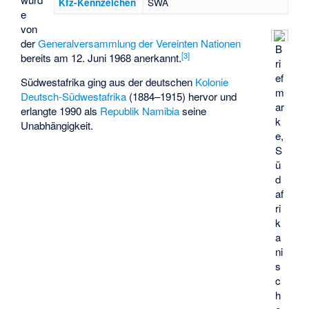
SWA
Kfz-Kennzeichen
e
von
der
Generalversammlung der Vereinten Nationen
B
[
3
]
bereits am 12. Juni 1968 anerkannt.
ri
ef
Südwestafrika ging aus der deutschen
Kolonie
m
Deutsch-Südwestafrika
(1884–1915) hervor und
ar
erlangte 1990 als
Republik Namibia
seine
k
Unabhängigkeit.
e,
S
ü
d
af
ri
k
a
ni
s
c
h