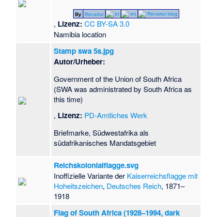
pt
en
Rei-artur blog
By
Rei-artur
,
Lizenz:
CC BY-SA 3.0
Namibia location
Stamp swa 5s.jpg
Autor/Urheber:
Government of the Union of South Africa
(SWA was administrated by South Africa as
this time)
,
Lizenz:
PD-Amtliches Werk
Briefmarke, Südwestafrika als
südafrikanisches Mandatsgebiet
Reichskolonialflagge.svg
Inoffizielle Variante der
Kaiserreichsflagge mit
Hoheitszeichen
,
Deutsches Reich
, 1871–
1918
Flag of South Africa (1928–1994, dark