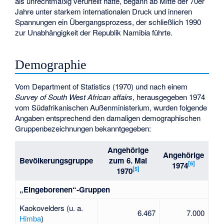
als unrechtmäßig verurteilt hatte, begann ab Mitte der 70er
Jahre unter starkem internationalen Druck und inneren
Spannungen ein Übergangsprozess, der schließlich 1990
zur Unabhängigkeit der Republik Namibia führte.
Demographie
Vom Department of Statistics (1970) und nach einem
Survey of South West African affairs
, herausgegeben 1974
vom Südafrikanischen Außenministerium, wurden folgende
Angaben entsprechend den damaligen demographischen
Gruppenbezeichnungen bekanntgegeben:
Angehörige
Angehörige
Bevölkerungsgruppe
zum 6. Mai
[
6
]
1974
[
5
]
1970
„Eingeborenen“-Gruppen
Kaokovelders (u. a.
6.467
7.000
Himba
)