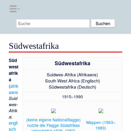
Südwestafrika
Süd
Südwestafrika
west
afrik
Suidwes-Afrika
(Afrikaans)
a
South West Africa
(Englisch)
(
afrik
Südwestafrika (Deutsch)
aans
1915–1990
Suid
wes-
Afrik
a
;
(keine eigene Nationalflagge)
Wappen (1963–
engli
nutzte die Flagge Südafrikas
1980)
sch
(abgebildet 1928–1982)