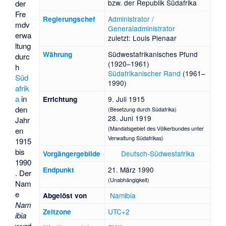
bzw. der Republik Südafrika
der
Fre
Administrator /
Regierungschef
mdv
Generaladministrator
erwa
zuletzt:
Louis Pienaar
ltung
Südwestafrikanisches Pfund
Währung
durc
(1920–1961)
h
Südafrikanischer Rand
(1961–
Süd
1990)
afrik
a
in
9. Juli 1915
Errichtung
den
(Besetzung durch Südafrika)
28. Juni 1919
Jahr
(Mandatsgebiet des Völkerbundes unter
en
Verwaltung Südafrikas)
1915
bis
Deutsch-Südwestafrika
Vorgängergebilde
1990
21. März 1990
Endpunkt
. Der
(Unabhängigkeit)
Nam
e
Namibia
Abgelöst von
Nam
UTC+2
Zeitzone
ibia
wurd