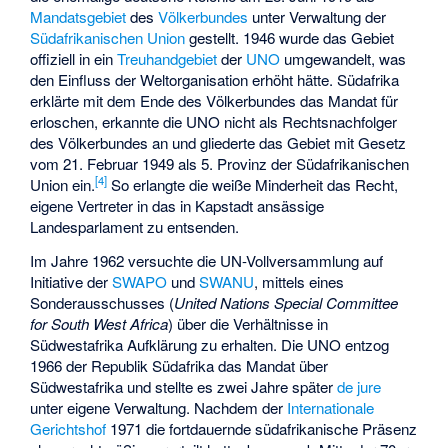
Mandatsgebiet
des
Völkerbundes
unter Verwaltung der
Südafrikanischen Union
gestellt. 1946 wurde das Gebiet
offiziell in ein
Treuhandgebiet
der
UNO
umgewandelt, was
den Einfluss der Weltorganisation erhöht hätte. Südafrika
erklärte mit dem Ende des Völkerbundes das Mandat für
erloschen, erkannte die UNO nicht als Rechtsnachfolger
des Völkerbundes an und gliederte das Gebiet mit Gesetz
vom 21. Februar 1949 als 5. Provinz der Südafrikanischen
[
4
]
Union ein.
So erlangte die weiße Minderheit das Recht,
eigene Vertreter in das in Kapstadt ansässige
Landesparlament zu entsenden.
Im Jahre 1962 versuchte die UN-Vollversammlung auf
Initiative der
SWAPO
und
SWANU
, mittels eines
Sonderausschusses (
United Nations Special Committee
for South West Africa
) über die Verhältnisse in
Südwestafrika Aufklärung zu erhalten. Die UNO entzog
1966 der Republik Südafrika das Mandat über
Südwestafrika und stellte es zwei Jahre später
de jure
unter eigene Verwaltung. Nachdem der
Internationale
Gerichtshof
1971 die fortdauernde südafrikanische Präsenz