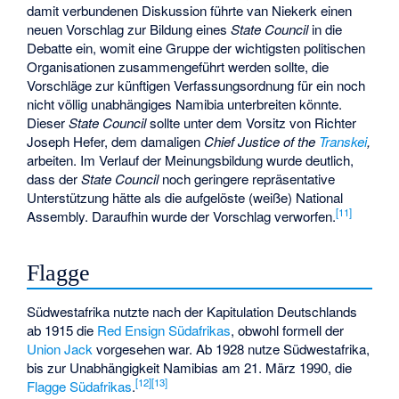
damit verbundenen Diskussion führte van Niekerk einen
neuen Vorschlag zur Bildung eines
State Council
in die
Debatte ein, womit eine Gruppe der wichtigsten politischen
Organisationen zusammengeführt werden sollte, die
Vorschläge zur künftigen Verfassungsordnung für ein noch
nicht völlig unabhängiges Namibia unterbreiten könnte.
Dieser
State Council
sollte unter dem Vorsitz von Richter
Joseph Hefer, dem damaligen
Chief Justice
of the
Transkei
,
arbeiten. Im Verlauf der Meinungsbildung wurde deutlich,
dass der
State Council
noch geringere repräsentative
Unterstützung hätte als die aufgelöste (weiße) National
[
11
]
Assembly. Daraufhin wurde der Vorschlag verworfen.
Flagge
Südwestafrika nutzte nach der Kapitulation Deutschlands
ab 1915 die
Red Ensign Südafrikas
, obwohl formell der
Union Jack
vorgesehen war. Ab 1928 nutze Südwestafrika,
bis zur Unabhängigkeit Namibias am 21. März 1990, die
[
12
]
[
13
]
Flagge Südafrikas
.