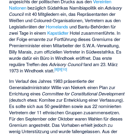
angesichts der politischen Drucks aus den
Vereinten
Nationen
bezüglich Südafrikas Namibiapolitik ein
Advisory
Council
mit 40 Mitgliedern ein, das Repräsentanten der
Weißen und Coloured-Organisationen, Vertretern aus den
Legislativräten der
Homelands
und Bantu-Behörden für
zwei Tage in einem
Kapstädter
Hotel zusammenführte. In
der Folge ernannte zur Fortführung dieses Gremiums der
Premierminister einen Mitarbeiter der S.W.A.-Verwaltung,
Billy Marais, zum offiziellen Vertreter in Südwestafrika. Es
wurde dafür ein Büro in Windhoek eröffnet. Das erste
reguläre Treffen des
Advisory Council
fand am 23. März
[
8
]
[
9
]
[
10
]
1973 in Windhoek statt.
Im Verlauf des Jahres 1983 präsentierte der
Generaladministrator Willie van Niekerk einen Plan zur
Errichtung eines
Committee for Constitutional Development
(deutsch etwa: Komitee zur Entwicklung einer Verfassung).
Es sollte sich aus 50 gewählten sowie aus 22 nominierten
Vertretern der 11 ethnischen Gruppen zusammensetzen.
Für den September oder Oktober waren Wahlen für dieses
Gremium angestrebt. Das Vorhaben erhielt jedoch zu
wenig Unterstützung und wurde fallengelassen. Aus der