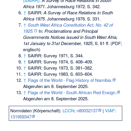
(SAIRR)
:
A Survey of Race Relations in South
Africa 1971
. Johannesburg 1972. S. 342.
↑
SAIRR:
A Survey of Race Relations in South
Africa 1975
. Johannesburg 1976. S. 331.
↑
South West Africa Constitution Act, No. 42 of
1925.
In:
Proclamations and Principal
Governments Notices issued in South West Afria,
1st January to 31st December, 1925
, S. 61 ff. (PDF;
englisch)
↑
SAIRR: Survey 1971, S. 344.
↑
SAIRR: Survey 1974, S. 408–409.
↑
SAIRR: Survey 1973, S. 381–382.
↑
SAIRR: Survey 1983, S. 603–604.
↑
Flags of the World - Flag History of Namibia.
Abgerufen am 8. September 2025.
↑
Flags of the World - South African Red Ensign.
Abgerufen am 8. September 2025.
Normdaten (Körperschaft):
LCCN
:
n80032137
|
VIAF
:
131959347