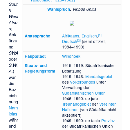
Sout
Wahlspruch
:
Viribus Unitis
h
West
Afric
a
;
Abk
[
1
]
Afrikaans
,
Englisch
,
Amtssprache
ürzu
[
2
]
Deutsch
(semi-offiziell;
ng
1984–1990)
SWA
Windhoek
Hauptstadt
oder
S.W.
1915–1919: Südafrikanische
Staats- und
A.
)
Besatzung
Regierungsform
1919–1946:
Mandatsgebiet
war
des
Völkerbundes
unter
die
Verwaltung der
Bez
Südafrikanischen Union
eich
1946–1990: de jure
nung
Treuhandgebiet
der
Vereinten
Nam
Nationen
(von Südafrika nicht
ibias
akzeptiert)
währ
1949–1990: de facto
Provinz
end
der Südafrikanischen Union