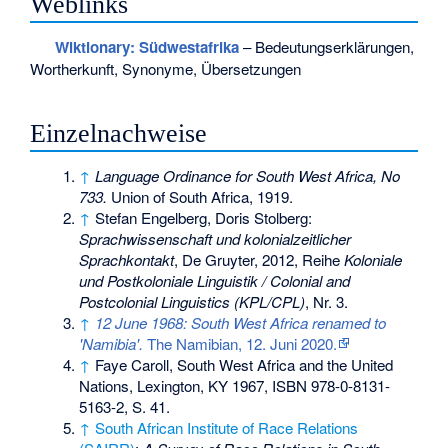
Weblinks
Wiktionary: Südwestafrika
– Bedeutungserklärungen,
Wortherkunft, Synonyme, Übersetzungen
Einzelnachweise
↑
Language Ordinance for South West Africa, No
733.
Union of South Africa, 1919.
↑
Stefan Engelberg, Doris Stolberg:
Sprachwissenschaft und kolonialzeitlicher
Sprachkontakt
, De Gruyter, 2012, Reihe
Koloniale
und Postkoloniale Linguistik / Colonial and
Postcolonial Linguistics (KPL/CPL)
, Nr. 3.
↑
12 June 1968: South West Africa renamed to
'Namibia'.
The Namibian, 12. Juni 2020.
↑
Faye Caroll, South West Africa and the United
Nations, Lexington, KY 1967,
ISBN 978-0-8131-
5163-2
, S. 41.
↑
South African Institute of Race Relations